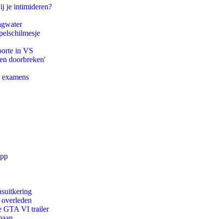
ij je intimideren?
agwater
pelschilmesje
oorte in VS
pen doorbreken'
e examens
app
suitkering
d overleden
e GTA VI trailer
maan