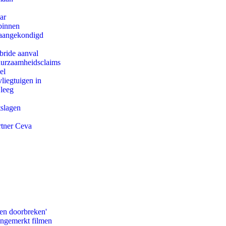
ar
binnen
g aangekondigd
bride aanval
duurzaamheidsclaims
el
iegtuigen in
 leeg
tslagen
rtner Ceva
pen doorbreken'
ongemerkt filmen