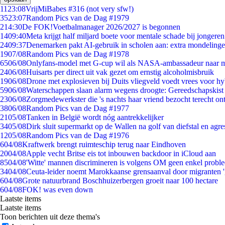
11
23:08
VrijMiBabes #316 (not very sfw!)
35
23:07
Random Pics van de Dag #1979
2
14:30
De FOK!Voetbalmanager 2026/2027 is begonnen
14
09:40
Meta krijgt half miljard boete voor mentale schade bij jongeren
24
09:37
Denemarken pakt AI-gebruik in scholen aan: extra mondeling
19
07/08
Random Pics van de Dag #1978
65
06/08
Onlyfans-model met G-cup wil als NASA-ambassadeur naar 
24
06/08
Huisarts per direct uit vak gezet om ernstig alcoholmisbruik
19
06/08
Drone met explosieven bij Duits vliegveld voedt vrees voor hy
59
06/08
Waterschappen slaan alarm wegens droogte: Gereedschapskist
23
06/08
Zorgmedewerkster die 's nachts haar vriend bezocht terecht on
38
06/08
Random Pics van de Dag #1977
21
05/08
Tanken in België wordt nóg aantrekkelijker
34
05/08
Dirk sluit supermarkt op de Wallen na golf van diefstal en agre
12
05/08
Random Pics van de Dag #1976
6
04/08
Kraftwerk brengt ruimteschip terug naar Eindhoven
20
04/08
Apple vecht Britse eis tot inbouwen backdoor in iCloud aan
85
04/08
'Witte' mannen discrimineren is volgens OM geen enkel probl
34
04/08
Ceuta-leider noemt Marokkaanse grensaanval door migranten 
6
04/08
Grote natuurbrand Boschhuizerbergen groeit naar 100 hectare
6
04/08
FOK! was even down
Laatste items
Laatste items
Toon berichten uit deze thema's