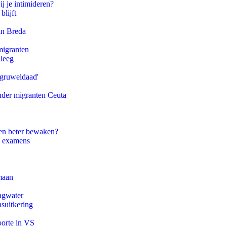
ij je intimideren?
blijft
an Breda
migranten
 leeg
'gruweldaad'
onder migranten Ceuta
en beter bewaken?
e examens
maan
agwater
suitkering
oorte in VS