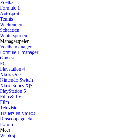
Voetbal
Formule 1
Autosport
Tennis
Wielrennen
Schaatsen
Wintersporten
Managerspelen
Voetbalmanager
Formule 1-manager
Games
PC
Playstation 4
Xbox One
Nintendo Switch
Xbox Series X|S
PlayStation 5
Film & TV
Film
Televisie
Trailers en Videos
Bioscoopagenda
Forum
Meer
Weblog