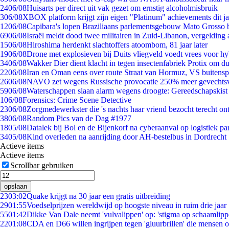
24
06/08
Huisarts per direct uit vak gezet om ernstig alcoholmisbruik
3
06/08
XBOX platform krijgt zijn eigen "Platinum" achievements dit ja
12
06/08
Capibara's lopen Braziliaans parlementsgebouw Mato Grosso 
69
06/08
Israël meldt dood twee militairen in Zuid-Libanon, vergeldin
15
06/08
Hiroshima herdenkt slachtoffers atoombom, 81 jaar later
19
06/08
Drone met explosieven bij Duits vliegveld voedt vrees voor hy
34
06/08
Wakker Dier dient klacht in tegen insectenfabriek Protix om 
22
06/08
Iran en Oman eens over route Straat van Hormuz, VS buitensp
26
06/08
NAVO zet wegens Russische provocatie 250% meer gevechtsvl
59
06/08
Waterschappen slaan alarm wegens droogte: Gereedschapskist
1
06/08
Forensics: Crime Scene Detective
23
06/08
Zorgmedewerkster die 's nachts haar vriend bezocht terecht on
38
06/08
Random Pics van de Dag #1977
18
05/08
Datalek bij Bol en de Bijenkorf na cyberaanval op logistiek pa
34
05/08
Kind overleden na aanrijding door AH-bestelbus in Dordrecht
Actieve items
Actieve items
Scrollbar gebruiken
opslaan
23
03:02
Quake krijgt na 30 jaar een gratis uitbreiding
29
01:55
Voedselprijzen wereldwijd op hoogste niveau in ruim drie jaar
55
01:42
Dikke Van Dale neemt 'vulvalippen' op: 'stigma op schaamlip
22
01:08
CDA en D66 willen ingrijpen tegen 'gluurbrillen' die mensen 