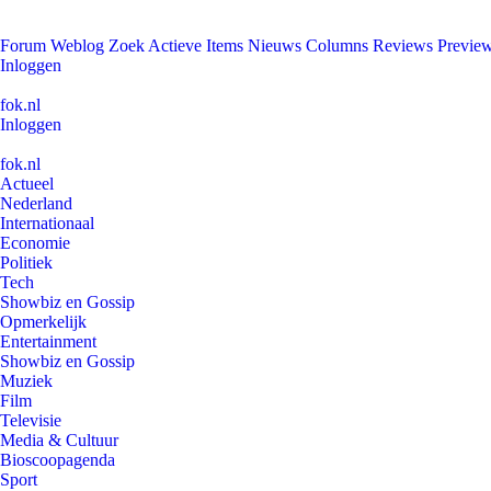
Forum
Weblog
Zoek
Actieve Items
Nieuws
Columns
Reviews
Previe
Inloggen
fok.nl
Inloggen
fok.nl
Actueel
Nederland
Internationaal
Economie
Politiek
Tech
Showbiz en Gossip
Opmerkelijk
Entertainment
Showbiz en Gossip
Muziek
Film
Televisie
Media & Cultuur
Bioscoopagenda
Sport