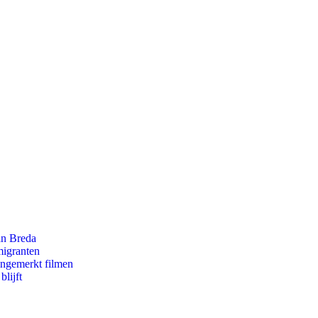
an Breda
migranten
ongemerkt filmen
lijft