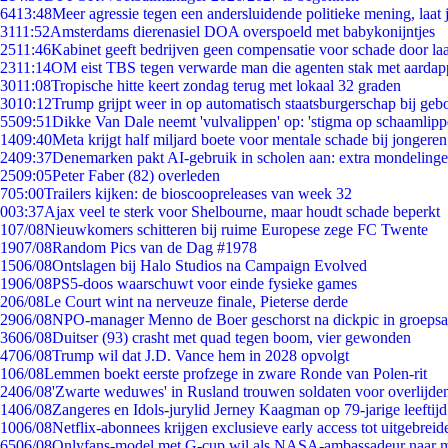
64
13:48
Meer agressie tegen een andersluidende politieke mening, laat j
31
11:52
Amsterdams dierenasiel DOA overspoeld met babykonijntjes
25
11:46
Kabinet geeft bedrijven geen compensatie voor schade door la
23
11:14
OM eist TBS tegen verwarde man die agenten stak met aardap
30
11:08
Tropische hitte keert zondag terug met lokaal 32 graden
30
10:12
Trump grijpt weer in op automatisch staatsburgerschap bij geb
55
09:51
Dikke Van Dale neemt 'vulvalippen' op: 'stigma op schaamlip
14
09:40
Meta krijgt half miljard boete voor mentale schade bij jongeren
24
09:37
Denemarken pakt AI-gebruik in scholen aan: extra mondeling
25
09:05
Peter Faber (82) overleden
7
05:00
Trailers kijken: de bioscoopreleases van week 32
0
03:37
Ajax veel te sterk voor Shelbourne, maar houdt schade beperkt
1
07/08
Nieuwkomers schitteren bij ruime Europese zege FC Twente
19
07/08
Random Pics van de Dag #1978
15
06/08
Ontslagen bij Halo Studios na Campaign Evolved
19
06/08
PS5-doos waarschuwt voor einde fysieke games
2
06/08
Le Court wint na nerveuze finale, Pieterse derde
29
06/08
NPO-manager Menno de Boer geschorst na dickpic in groeps
36
06/08
Duitser (93) crasht met quad tegen boom, vier gewonden
47
06/08
Trump wil dat J.D. Vance hem in 2028 opvolgt
1
06/08
Lemmen boekt eerste profzege in zware Ronde van Polen-rit
24
06/08
'Zwarte weduwes' in Rusland trouwen soldaten voor overlijden
14
06/08
Zangeres en Idols-jurylid Jerney Kaagman op 79-jarige leeftij
10
06/08
Netflix-abonnees krijgen exclusieve early access tot uitgebreid
65
06/08
Onlyfans-model met G-cup wil als NASA-ambassadeur naar 