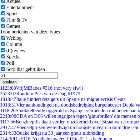
Actueel
Entertainment
Sport
Film & Tv
Games
Toon berichten van deze types
Weblog
Column
(P)review
Special
Poll
Scrollbar gebruiken
opslaan
11
23:08
VrijMiBabes #316 (not very sfw!)
35
23:07
Random Pics van de Dag #1979
18
18:47
Italië hindert reizigers uit Spanje na migratiecrisis Ceuta
19
18:31
Vier aanhoudingen na doodsbedreiging burgemeester Depla v
11
18:26
Smokkelbende opgerold in Spanje, verdienden miljoenen aan 
22
18:08
CDA en D66 willen ingrijpen tegen 'gluurbrillen' die mensen 
11
17:56
Benzineprijs daalt verder, onzekerheid over Straat van Hormuz b
29
17:47
Voedselprijzen wereldwijd op hoogste niveau in ruim drie jaar
23
14:33
Quake krijgt na 30 jaar een gratis uitbreiding
2
14:30
De FOK!Voetbalmanager 2026/2027 is begonnen