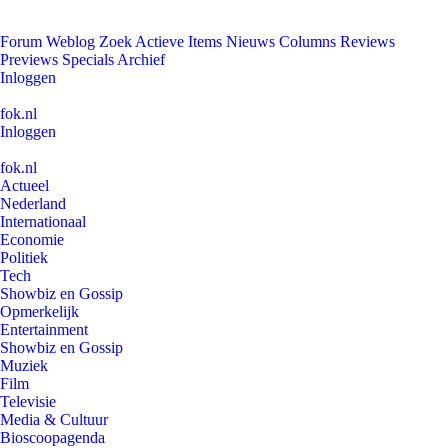
Forum
Weblog
Zoek
Actieve Items
Nieuws
Columns
Reviews
Previews
Specials
Archief
Inloggen
fok.nl
Inloggen
fok.nl
Actueel
Nederland
Internationaal
Economie
Politiek
Tech
Showbiz en Gossip
Opmerkelijk
Entertainment
Showbiz en Gossip
Muziek
Film
Televisie
Media & Cultuur
Bioscoopagenda