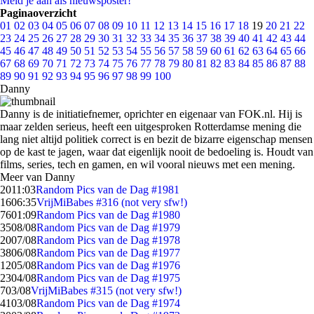
Meld je aan als nieuwsposter!
Paginaoverzicht
01
02
03
04
05
06
07
08
09
10
11
12
13
14
15
16
17
18
19
20
21
22
23
24
25
26
27
28
29
30
31
32
33
34
35
36
37
38
39
40
41
42
43
44
45
46
47
48
49
50
51
52
53
54
55
56
57
58
59
60
61
62
63
64
65
66
67
68
69
70
71
72
73
74
75
76
77
78
79
80
81
82
83
84
85
86
87
88
89
90
91
92
93
94
95
96
97
98
99
100
Danny
Danny is de initiatiefnemer, oprichter en eigenaar van FOK.nl. Hij is
maar zelden serieus, heeft een uitgesproken Rotterdamse mening die
lang niet altijd politiek correct is en bezit de bizarre eigenschap mensen
op de kast te jagen, waar dat eigenlijk nooit de bedoeling is. Houdt van
films, series, tech en gamen, en wil vooral nieuws met een mening.
Meer van Danny
20
11:03
Random Pics van de Dag #1981
16
06:35
VrijMiBabes #316 (not very sfw!)
76
01:09
Random Pics van de Dag #1980
35
08/08
Random Pics van de Dag #1979
20
07/08
Random Pics van de Dag #1978
38
06/08
Random Pics van de Dag #1977
12
05/08
Random Pics van de Dag #1976
23
04/08
Random Pics van de Dag #1975
7
03/08
VrijMiBabes #315 (not very sfw!)
41
03/08
Random Pics van de Dag #1974