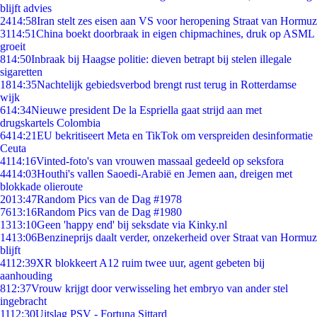
blijft advies
24
14:58
Iran stelt zes eisen aan VS voor heropening Straat van Hormuz
31
14:51
China boekt doorbraak in eigen chipmachines, druk op ASML
groeit
8
14:50
Inbraak bij Haagse politie: dieven betrapt bij stelen illegale
sigaretten
18
14:35
Nachtelijk gebiedsverbod brengt rust terug in Rotterdamse
wijk
6
14:34
Nieuwe president De la Espriella gaat strijd aan met
drugskartels Colombia
64
14:21
EU bekritiseert Meta en TikTok om verspreiden desinformatie
Ceuta
41
14:16
Vinted-foto's van vrouwen massaal gedeeld op seksfora
44
14:03
Houthi's vallen Saoedi-Arabië en Jemen aan, dreigen met
blokkade olieroute
20
13:47
Random Pics van de Dag #1978
76
13:16
Random Pics van de Dag #1980
13
13:10
Geen 'happy end' bij seksdate via Kinky.nl
14
13:06
Benzineprijs daalt verder, onzekerheid over Straat van Hormuz
blijft
41
12:39
XR blokkeert A12 ruim twee uur, agent gebeten bij
aanhouding
8
12:37
Vrouw krijgt door verwisseling het embryo van ander stel
ingebracht
11
12:30
Uitslag PSV - Fortuna Sittard