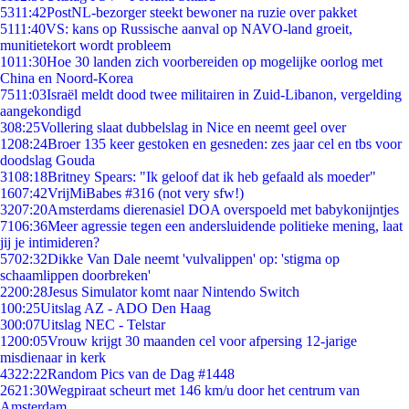
53
11:42
PostNL-bezorger steekt bewoner na ruzie over pakket
51
11:40
VS: kans op Russische aanval op NAVO-land groeit,
munitietekort wordt probleem
10
11:30
Hoe 30 landen zich voorbereiden op mogelijke oorlog met
China en Noord-Korea
75
11:03
Israël meldt dood twee militairen in Zuid-Libanon, vergelding
aangekondigd
3
08:25
Vollering slaat dubbelslag in Nice en neemt geel over
12
08:24
Broer 135 keer gestoken en gesneden: zes jaar cel en tbs voor
doodslag Gouda
31
08:18
Britney Spears: "Ik geloof dat ik heb gefaald als moeder"
16
07:42
VrijMiBabes #316 (not very sfw!)
32
07:20
Amsterdams dierenasiel DOA overspoeld met babykonijntjes
71
06:36
Meer agressie tegen een andersluidende politieke mening, laat
jij je intimideren?
57
02:32
Dikke Van Dale neemt 'vulvalippen' op: 'stigma op
schaamlippen doorbreken'
22
00:28
Jesus Simulator komt naar Nintendo Switch
1
00:25
Uitslag AZ - ADO Den Haag
3
00:07
Uitslag NEC - Telstar
12
00:05
Vrouw krijgt 30 maanden cel voor afpersing 12-jarige
misdienaar in kerk
43
22:22
Random Pics van de Dag #1448
26
21:30
Wegpiraat scheurt met 146 km/u door het centrum van
Amsterdam