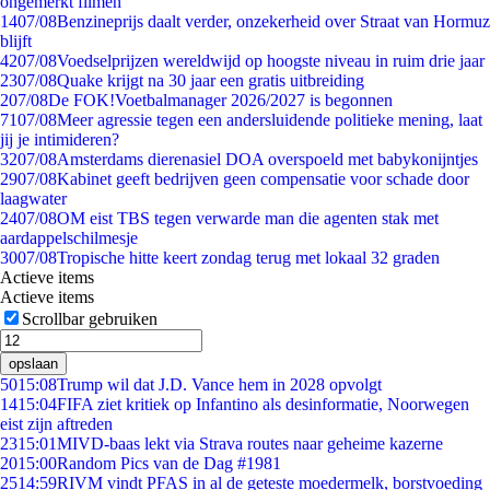
ongemerkt filmen
14
07/08
Benzineprijs daalt verder, onzekerheid over Straat van Hormuz
blijft
42
07/08
Voedselprijzen wereldwijd op hoogste niveau in ruim drie jaar
23
07/08
Quake krijgt na 30 jaar een gratis uitbreiding
2
07/08
De FOK!Voetbalmanager 2026/2027 is begonnen
71
07/08
Meer agressie tegen een andersluidende politieke mening, laat
jij je intimideren?
32
07/08
Amsterdams dierenasiel DOA overspoeld met babykonijntjes
29
07/08
Kabinet geeft bedrijven geen compensatie voor schade door
laagwater
24
07/08
OM eist TBS tegen verwarde man die agenten stak met
aardappelschilmesje
30
07/08
Tropische hitte keert zondag terug met lokaal 32 graden
Actieve items
Actieve items
Scrollbar gebruiken
opslaan
50
15:08
Trump wil dat J.D. Vance hem in 2028 opvolgt
14
15:04
FIFA ziet kritiek op Infantino als desinformatie, Noorwegen
eist zijn aftreden
23
15:01
MIVD-baas lekt via Strava routes naar geheime kazerne
20
15:00
Random Pics van de Dag #1981
25
14:59
RIVM vindt PFAS in al de geteste moedermelk, borstvoeding