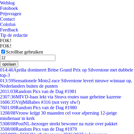
Weblog
Fotoboek
Prijsvragen
Contact
Colofon
Feedback
Tip de redactie
FOK!
FOK!
Scrollbar gebruiken
opslaan
0
14:46
Aprilia domineert Britse Grand Prix op Silverstone met dubbele
top-3
0
13:59
Sensationele Moto2-race Silverstone levert nieuwe winnaar op,
Nederlanders buiten de punten
20
11:03
Random Pics van de Dag #1981
23
07:36
MIVD-baas lekt via Strava routes naar geheime kazerne
16
06:35
VrijMiBabes #316 (not very sfw!)
76
01:09
Random Pics van de Dag #1980
12
08/08
Vrouw krijgt 30 maanden cel voor afpersing 12-jarige
misdienaar in kerk
53
08/08
PostNL-bezorger steekt bewoner na ruzie over pakket
35
08/08
Random Pics van de Dag #1979