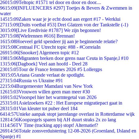
260
15:09
Teltopic #1571 tel door en door en door....
96
15:09
[INFLUENCERS #297] Toetjes & Bevers & Zwemmen in
water
145
15:09
Zaken waar je je echt dood aan ergert #17 - Werklui
271
15:09
[Duits voetbal #53] Drei Glatzen von der Tankstelle (-1)
30
15:09
[Live Eredivisie #1787] We zijn begonnen!
207
15:08
[Wielrennen #616] Brennan!
16
15:08
Hoeveel geld spendeer jij aan je beginnende relatie?
19
15:08
Centraal FC Utrecht topic #88 - #CorreiaIn
269
15:06
[Snooker] Algemeen topic #12
198
15:06
Migranten breken door grens naar Ceuta in Spanje,l #10
13
15:06
[Dagboek] Veel aan hoofd - Deel 28
230
15:05
Tour de France femmes 2026 #5 Lollergps
30
15:05
Ariana Grande verlaat de spotlight.
273
15:04
Russia vs Ukraine #91
22
15:04
Burgemeester Mamdani van New York
126
15:03
Vrouwen willen geen man meer #30
169
15:02
Voorspel hier het warmtegetal van 2026
253
15:01
Asielzoekers #22 : Het Europese migratiepact gaat in
283
15:01
Van kleuter tot puber deel 184
64
14:57
Unieke aanpak stopt jarenlange overlast in Rotterdamse wijk
128
14:56
Koopzegels sparen bij AH duurt straks 2x zo lang
11
14:56
TV Time (tracking app) stopt! Alternatief?
269
14:56
Totale zonsverduistering 12-08-2026 (Groenland, IJsland en
Spanje) #1