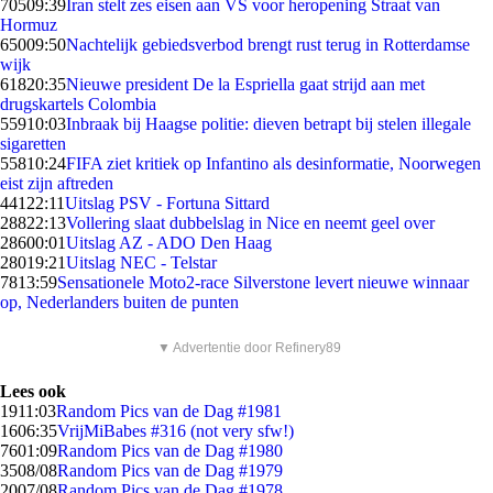
705
09:39
Iran stelt zes eisen aan VS voor heropening Straat van
Hormuz
650
09:50
Nachtelijk gebiedsverbod brengt rust terug in Rotterdamse
wijk
618
20:35
Nieuwe president De la Espriella gaat strijd aan met
drugskartels Colombia
559
10:03
Inbraak bij Haagse politie: dieven betrapt bij stelen illegale
sigaretten
558
10:24
FIFA ziet kritiek op Infantino als desinformatie, Noorwegen
eist zijn aftreden
441
22:11
Uitslag PSV - Fortuna Sittard
288
22:13
Vollering slaat dubbelslag in Nice en neemt geel over
286
00:01
Uitslag AZ - ADO Den Haag
280
19:21
Uitslag NEC - Telstar
78
13:59
Sensationele Moto2-race Silverstone levert nieuwe winnaar
op, Nederlanders buiten de punten
▼ Advertentie door Refinery89
Lees ook
19
11:03
Random Pics van de Dag #1981
16
06:35
VrijMiBabes #316 (not very sfw!)
76
01:09
Random Pics van de Dag #1980
35
08/08
Random Pics van de Dag #1979
20
07/08
Random Pics van de Dag #1978