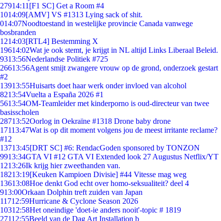
279
14:11
[F1 SC] Get a Room #4
10
14:09
[AMV] VS #1313 Lying sack of shit.
0
14:07
Noodtoestand in westelijke provincie Canada vanwege
bosbranden
12
14:03
[RTL4] Bestemming X
196
14:02
Wat je ook stemt, je krijgt in NL altijd Links Liberaal Beleid.
93
13:56
Nederlandse Politiek #725
266
13:56
Agent smijt zwangere vrouw op de grond, onderzoek gestart
#2
139
13:55
Huisarts doet haar werk onder invloed van alcohol
82
13:54
Vuelta a España 2026 #1
56
13:54
OM-Teamleider met kinderporno is oud-directeur van twee
basisscholen
287
13:52
Oorlog in Oekraïne #1318 Drone baby drone
171
13:47
Wat is op dit moment volgens jou de meest irritante reclame?
#12
137
13:45
[DRT SC] #6: RendacGoden sponsored by TONZON
99
13:34
GTA VI #12 GTA VI Extended look 27 Augustus Netflix/YT
12
13:26
Ik krijg hier zweethanden van.
182
13:19
[Keuken Kampioen Divisie] #44 Vitesse mag weg
136
13:08
Hoe denkt God echt over homo-seksualiteit? deel 4
9
13:00
Orkaan Dolphin treft zuiden van Japan
117
12:59
Hurricane & Cyclone Season 2026
103
12:58
Het oneindige 'doet-ie anders nooit'-topic # 1819
271
12:55
Beeld van de Dag Art Installation b