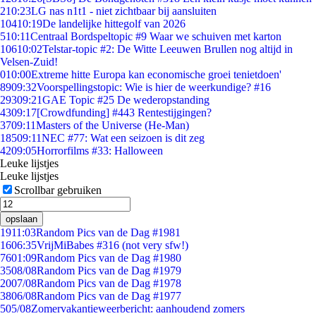
2
10:23
LG nas n1t1 - niet zichtbaar bij aansluiten
104
10:19
De landelijke hittegolf van 2026
5
10:11
Centraal Bordspeltopic #9 Waar we schuiven met karton
106
10:02
Telstar-topic #2: De Witte Leeuwen Brullen nog altijd in
Velsen-Zuid!
0
10:00
Extreme hitte Europa kan economische groei tenietdoen'
89
09:32
Voorspellingstopic: Wie is hier de weerkundige? #16
293
09:21
GAE Topic #25 De wederopstanding
43
09:17
[Crowdfunding] #443 Rentestijgingen?
37
09:11
Masters of the Universe (He-Man)
185
09:11
NEC #77: Wat een seizoen is dit zeg
42
09:05
Horrorfilms #33: Halloween
Leuke lijstjes
Leuke lijstjes
Scrollbar gebruiken
opslaan
19
11:03
Random Pics van de Dag #1981
16
06:35
VrijMiBabes #316 (not very sfw!)
76
01:09
Random Pics van de Dag #1980
35
08/08
Random Pics van de Dag #1979
20
07/08
Random Pics van de Dag #1978
38
06/08
Random Pics van de Dag #1977
5
05/08
Zomervakantieweerbericht: aanhoudend zomers