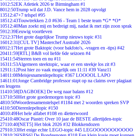
10
12:52
EK Atletiek 2026 te Birmingham #1
80
12:50
Trump wil dat J.D. Vance hem in 2028 opvolgt
135
12:47
+7 telspel #95
185
12:43
Touwtrekken 2.0 #636 - Team 1 beste team *G* *O*
105
12:40
Man zoekt mij en bedreigt mij, nadat ik met zijn zoon sprak
59
12:39
Eeuwig voortleven
72
12:37
Het grote dagelijkse Trump nieuws topic #31
160
12:31
[CUL TV] Masterchef Australië 2026
69
12:17
Het grote Baktopic (voor bakfoto's, -vragen en -tips) #42
204
11:59
[RTL] B&B vol liefde 6de seizoen #4
154
11:54
Sterren toen en nu #11
163
11:53
Algemeen steektopic, waar er een steekje los zit #3
129
11:12
Post hier zo vaak mogelijk om 11:11 #39 Vanz11
140
11:08
Meisjesnamenlepeltopic #367 LOOOOL LAPO
146
11:01
Jonge Cambridge professor stapt op na claims over plagiaat
en leugens
114
10:58
[DAGBOEK] De weg naar balans #12
137
10:50
Het grote goedemorgen topic #3
48
10:50
Woordensamenstelspel #1184 met 2 woorden spreken SVP
41
10:50
Dierenlepeltopic #150
40
10:49
Het hele alfabet #108 en 4letterwoord
254
10:48
Oscar Piastri: Over 10 jaar de BESTE allertijden-topic
271
10:40
[NET5] Het blok 2026 #32 Blokkendozen
279
10:33
Het enige echte LEGO-topic #45 LEGOOOOOOOOOOO
128
10:26
[SBS6] De Bondgenoten #318 Een klein kusje moet kunnen