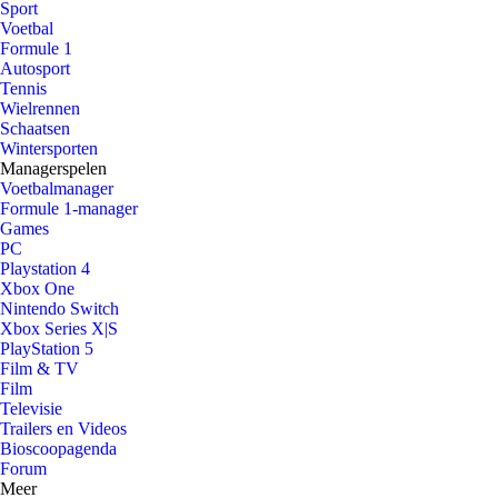
Sport
Voetbal
Formule 1
Autosport
Tennis
Wielrennen
Schaatsen
Wintersporten
Managerspelen
Voetbalmanager
Formule 1-manager
Games
PC
Playstation 4
Xbox One
Nintendo Switch
Xbox Series X|S
PlayStation 5
Film & TV
Film
Televisie
Trailers en Videos
Bioscoopagenda
Forum
Meer