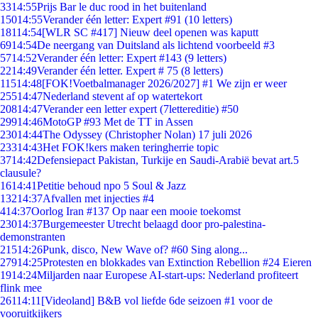
33
14:55
Prijs Bar le duc rood in het buitenland
150
14:55
Verander één letter: Expert #91 (10 letters)
181
14:54
[WLR SC #417] Nieuw deel openen was kaputt
69
14:54
De neergang van Duitsland als lichtend voorbeeld #3
57
14:52
Verander één letter: Expert #143 (9 letters)
22
14:49
Verander één letter. Expert # 75 (8 letters)
115
14:48
[FOK!Voetbalmanager 2026/2027] #1 We zijn er weer
255
14:47
Nederland stevent af op watertekort
208
14:47
Verander een letter expert (7lettereditie) #50
299
14:46
MotoGP #93 Met de TT in Assen
230
14:44
The Odyssey (Christopher Nolan) 17 juli 2026
233
14:43
Het FOK!kers maken teringherrie topic
37
14:42
Defensiepact Pakistan, Turkije en Saudi-Arabië bevat art.5
clausule?
16
14:41
Petitie behoud npo 5 Soul & Jazz
132
14:37
Afvallen met injecties #4
4
14:37
Oorlog Iran #137 Op naar een mooie toekomst
230
14:37
Burgemeester Utrecht belaagd door pro-palestina-
demonstranten
215
14:26
Punk, disco, New Wave of? #60 Sing along...
279
14:25
Protesten en blokkades van Extinction Rebellion #24 Eieren
19
14:24
Miljarden naar Europese AI-start-ups: Nederland profiteert
flink mee
261
14:11
[Videoland] B&B vol liefde 6de seizoen #1 voor de
vooruitkijkers