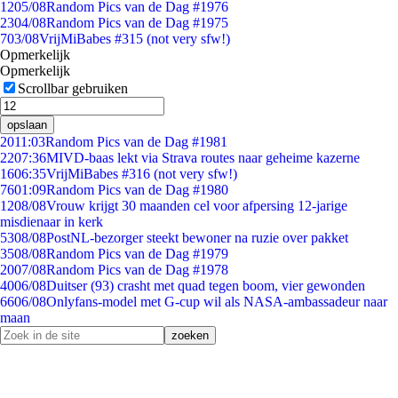
12
05/08
Random Pics van de Dag #1976
23
04/08
Random Pics van de Dag #1975
7
03/08
VrijMiBabes #315 (not very sfw!)
Opmerkelijk
Opmerkelijk
Scrollbar gebruiken
opslaan
20
11:03
Random Pics van de Dag #1981
22
07:36
MIVD-baas lekt via Strava routes naar geheime kazerne
16
06:35
VrijMiBabes #316 (not very sfw!)
76
01:09
Random Pics van de Dag #1980
12
08/08
Vrouw krijgt 30 maanden cel voor afpersing 12-jarige
misdienaar in kerk
53
08/08
PostNL-bezorger steekt bewoner na ruzie over pakket
35
08/08
Random Pics van de Dag #1979
20
07/08
Random Pics van de Dag #1978
40
06/08
Duitser (93) crasht met quad tegen boom, vier gewonden
66
06/08
Onlyfans-model met G-cup wil als NASA-ambassadeur naar
maan