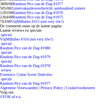
38
06/08
Random Pics van de Dag #1977
5
05/08
Zomervakantieweerbericht: aanhoudend zomers
12
05/08
Random Pics van de Dag #1976
23
04/08
Random Pics van de Dag #1975
7
03/08
VrijMiBabes #315 (not very sfw!)
De comments staan op de laatste pagina
Laatste reviews en specials
special
VrijMiBabes #316 (not very sfw!)
special
Random Pics van de Dag #1980
special
Random Pics van de Dag #1979
special
Random Pics van de Dag #1978
review
Forensics: Crime Scene Detective
special
Random Pics van de Dag #1977
Algemene Voorwaarden
|
Privacy Policy
|
Cookievoorkeuren
Volg ons
©FOK.nl e.a.