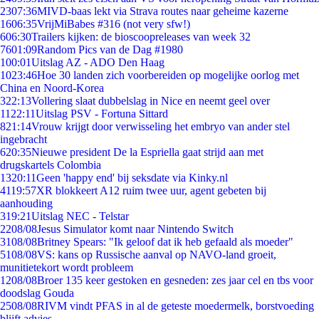
23
07:36
MIVD-baas lekt via Strava routes naar geheime kazerne
16
06:35
VrijMiBabes #316 (not very sfw!)
6
06:30
Trailers kijken: de bioscoopreleases van week 32
76
01:09
Random Pics van de Dag #1980
1
00:01
Uitslag AZ - ADO Den Haag
10
23:46
Hoe 30 landen zich voorbereiden op mogelijke oorlog met
China en Noord-Korea
3
22:13
Vollering slaat dubbelslag in Nice en neemt geel over
11
22:11
Uitslag PSV - Fortuna Sittard
8
21:14
Vrouw krijgt door verwisseling het embryo van ander stel
ingebracht
6
20:35
Nieuwe president De la Espriella gaat strijd aan met
drugskartels Colombia
13
20:11
Geen 'happy end' bij seksdate via Kinky.nl
41
19:57
XR blokkeert A12 ruim twee uur, agent gebeten bij
aanhouding
3
19:21
Uitslag NEC - Telstar
22
08/08
Jesus Simulator komt naar Nintendo Switch
31
08/08
Britney Spears: "Ik geloof dat ik heb gefaald als moeder"
51
08/08
VS: kans op Russische aanval op NAVO-land groeit,
munitietekort wordt probleem
12
08/08
Broer 135 keer gestoken en gesneden: zes jaar cel en tbs voor
doodslag Gouda
25
08/08
RIVM vindt PFAS in al de geteste moedermelk, borstvoeding
blijft advies