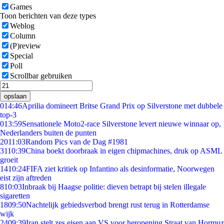
Games
Toon berichten van deze types
Weblog
Column
(P)review
Special
Poll
Scrollbar gebruiken
opslaan
0
14:46
Aprilia domineert Britse Grand Prix op Silverstone met dubbele
top-3
0
13:59
Sensationele Moto2-race Silverstone levert nieuwe winnaar op,
Nederlanders buiten de punten
20
11:03
Random Pics van de Dag #1981
31
10:39
China boekt doorbraak in eigen chipmachines, druk op ASML
groeit
14
10:24
FIFA ziet kritiek op Infantino als desinformatie, Noorwegen
eist zijn aftreden
8
10:03
Inbraak bij Haagse politie: dieven betrapt bij stelen illegale
sigaretten
18
09:50
Nachtelijk gebiedsverbod brengt rust terug in Rotterdamse
wijk
24
09:39
Iran stelt zes eisen aan VS voor heropening Straat van Hormuz