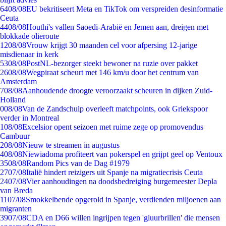
64
08/08
EU bekritiseert Meta en TikTok om verspreiden desinformatie
Ceuta
44
08/08
Houthi's vallen Saoedi-Arabië en Jemen aan, dreigen met
blokkade olieroute
12
08/08
Vrouw krijgt 30 maanden cel voor afpersing 12-jarige
misdienaar in kerk
53
08/08
PostNL-bezorger steekt bewoner na ruzie over pakket
26
08/08
Wegpiraat scheurt met 146 km/u door het centrum van
Amsterdam
7
08/08
Aanhoudende droogte veroorzaakt scheuren in dijken Zuid-
Holland
0
08/08
Van de Zandschulp overleeft matchpoints, ook Griekspoor
verder in Montreal
1
08/08
Excelsior opent seizoen met ruime zege op promovendus
Cambuur
2
08/08
Nieuw te streamen in augustus
4
08/08
Niewiadoma profiteert van pokerspel en grijpt geel op Ventoux
35
08/08
Random Pics van de Dag #1979
27
07/08
Italië hindert reizigers uit Spanje na migratiecrisis Ceuta
24
07/08
Vier aanhoudingen na doodsbedreiging burgemeester Depla
van Breda
11
07/08
Smokkelbende opgerold in Spanje, verdienden miljoenen aan
migranten
39
07/08
CDA en D66 willen ingrijpen tegen 'gluurbrillen' die mensen