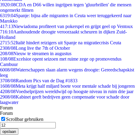
39
20:08
CDA en D66 willen ingrijpen tegen 'gluurbrillen' die mensen
ongemerkt filmen
63
19:04
Spanje: bijna alle migranten in Ceuta weer teruggekeerd naar
Marokko
4
17:13
Niewiadoma profiteert van pokerspel en grijpt geel op Ventoux
7
16:10
Aanhoudende droogte veroorzaakt scheuren in dijken Zuid-
Holland
27
15:52
Italië hindert reizigers uit Spanje na migratiecrisis Ceuta
23
08/08
Long live the 7th of October
2
08/08
Nieuw te streamen in augustus
1
08/08
Excelsior opent seizoen met ruime zege op promovendus
Cambuur
60
08/08
Waterschappen slaan alarm wegens droogte: Gereedschapskist
leeg
37
08/08
Random Pics van de Dag #1833
16
08/08
Meta krijgt half miljard boete voor mentale schade bij jongeren
42
08/08
Voedselprijzen wereldwijd op hoogste niveau in ruim drie jaar
29
08/08
Kabinet geeft bedrijven geen compensatie voor schade door
laagwater
Forum
Forum
Scrollbar gebruiken
opslaan