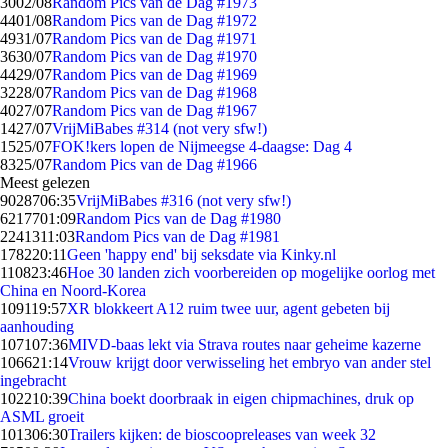
30
02/08
Random Pics van de Dag #1973
44
01/08
Random Pics van de Dag #1972
49
31/07
Random Pics van de Dag #1971
36
30/07
Random Pics van de Dag #1970
44
29/07
Random Pics van de Dag #1969
32
28/07
Random Pics van de Dag #1968
40
27/07
Random Pics van de Dag #1967
14
27/07
VrijMiBabes #314 (not very sfw!)
15
25/07
FOK!kers lopen de Nijmeegse 4-daagse: Dag 4
83
25/07
Random Pics van de Dag #1966
Meest gelezen
90287
06:35
VrijMiBabes #316 (not very sfw!)
62177
01:09
Random Pics van de Dag #1980
22413
11:03
Random Pics van de Dag #1981
1782
20:11
Geen 'happy end' bij seksdate via Kinky.nl
1108
23:46
Hoe 30 landen zich voorbereiden op mogelijke oorlog met
China en Noord-Korea
1091
19:57
XR blokkeert A12 ruim twee uur, agent gebeten bij
aanhouding
1071
07:36
MIVD-baas lekt via Strava routes naar geheime kazerne
1066
21:14
Vrouw krijgt door verwisseling het embryo van ander stel
ingebracht
1022
10:39
China boekt doorbraak in eigen chipmachines, druk op
ASML groeit
1013
06:30
Trailers kijken: de bioscoopreleases van week 32