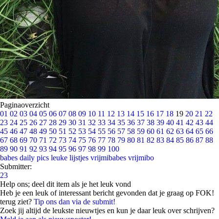
Paginaoverzicht
01
02
03
04
05
06
07
08
09
10
11
12
13
14
15
16
17
18
19
20
21
22
23
24
25
26
27
28
29
30
31
32
33
34
35
36
37
38
39
40
41
42
43
44
45
46
47
48
49
50
51
52
53
54
55
56
57
58
59
60
61
62
63
64
65
66
67
68
69
70
71
72
73
74
75
76
77
78
79
80
81
82
83
84
85
86
87
88
89
90
91
92
93
94
95
96
97
98
99
100
babes
daily pics
leuke lijstjes
vrijmibabes
vrijmibo
Submitter:
23
Help ons; deel dit item als je het leuk vond
Heb je een leuk of interessant bericht gevonden dat je graag op FOK!
terug ziet?
Tip ons dan via de submit!
Zoek jij altijd de leukste nieuwtjes en kun je daar leuk over schrijven?