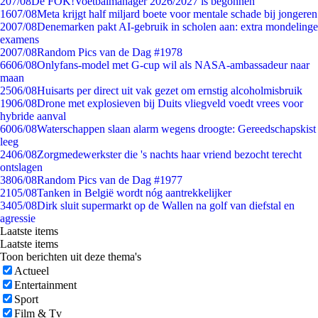
2
07/08
De FOK!Voetbalmanager 2026/2027 is begonnen
16
07/08
Meta krijgt half miljard boete voor mentale schade bij jongeren
20
07/08
Denemarken pakt AI-gebruik in scholen aan: extra mondelinge
examens
20
07/08
Random Pics van de Dag #1978
66
06/08
Onlyfans-model met G-cup wil als NASA-ambassadeur naar
maan
25
06/08
Huisarts per direct uit vak gezet om ernstig alcoholmisbruik
19
06/08
Drone met explosieven bij Duits vliegveld voedt vrees voor
hybride aanval
60
06/08
Waterschappen slaan alarm wegens droogte: Gereedschapskist
leeg
24
06/08
Zorgmedewerkster die 's nachts haar vriend bezocht terecht
ontslagen
38
06/08
Random Pics van de Dag #1977
21
05/08
Tanken in België wordt nóg aantrekkelijker
34
05/08
Dirk sluit supermarkt op de Wallen na golf van diefstal en
agressie
Laatste items
Laatste items
Toon berichten uit deze thema's
Actueel
Entertainment
Sport
Film & Tv