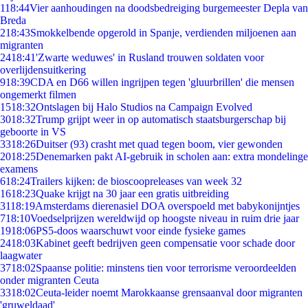
1
18:44
Vier aanhoudingen na doodsbedreiging burgemeester Depla van
Breda
2
18:43
Smokkelbende opgerold in Spanje, verdienden miljoenen aan
migranten
24
18:41
'Zwarte weduwes' in Rusland trouwen soldaten voor
overlijdensuitkering
9
18:39
CDA en D66 willen ingrijpen tegen 'gluurbrillen' die mensen
ongemerkt filmen
15
18:32
Ontslagen bij Halo Studios na Campaign Evolved
30
18:32
Trump grijpt weer in op automatisch staatsburgerschap bij
geboorte in VS
33
18:26
Duitser (93) crasht met quad tegen boom, vier gewonden
20
18:25
Denemarken pakt AI-gebruik in scholen aan: extra mondelinge
examens
6
18:24
Trailers kijken: de bioscoopreleases van week 32
16
18:23
Quake krijgt na 30 jaar een gratis uitbreiding
31
18:19
Amsterdams dierenasiel DOA overspoeld met babykonijntjes
7
18:10
Voedselprijzen wereldwijd op hoogste niveau in ruim drie jaar
19
18:06
PS5-doos waarschuwt voor einde fysieke games
24
18:03
Kabinet geeft bedrijven geen compensatie voor schade door
laagwater
37
18:02
Spaanse politie: minstens tien voor terrorisme veroordeelden
onder migranten Ceuta
33
18:02
Ceuta-leider noemt Marokkaanse grensaanval door migranten
'gruweldaad'