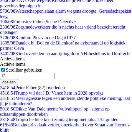
26
06/08
NAVO zet wegens Russische provocatie 250% meer
gevechtsvliegtuigen in
57
06/08
Waterschappen slaan alarm wegens droogte: Gereedschapskist
leeg
1
06/08
Forensics: Crime Scene Detective
23
06/08
Zorgmedewerkster die 's nachts haar vriend bezocht terecht
ontslagen
37
06/08
Random Pics van de Dag #1977
18
05/08
Datalek bij Bol en de Bijenkorf na cyberaanval op logistiek
partner Ceva
34
05/08
Kind overleden na aanrijding door AH-bestelbus in Dordrecht
Actieve items
Actieve items
Scrollbar gebruiken
opslaan
24
18:54
Peter Faber (82) overleden
45
18:54
Trump wil dat J.D. Vance hem in 2028 opvolgt
33
18:51
Meer agressie tegen een andersluidende politieke mening, laat
jij je intimideren?
50
18:50
Dikke Van Dale neemt 'vulvalippen' op: 'stigma op
schaamlippen doorbreken'
28
18:48
Tropische hitte keert zondag terug met lokaal 32 graden
6
18:48
Benzineprijs daalt verder, onzekerheid over Straat van Hormuz
blijft