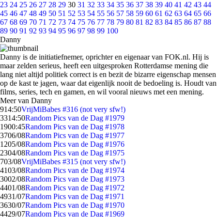
23
24
25
26
27
28
29
30
31
32
33
34
35
36
37
38
39
40
41
42
43
44
45
46
47
48
49
50
51
52
53
54
55
56
57
58
59
60
61
62
63
64
65
66
67
68
69
70
71
72
73
74
75
76
77
78
79
80
81
82
83
84
85
86
87
88
89
90
91
92
93
94
95
96
97
98
99
100
Danny
Danny is de initiatiefnemer, oprichter en eigenaar van FOK.nl. Hij is
maar zelden serieus, heeft een uitgesproken Rotterdamse mening die
lang niet altijd politiek correct is en bezit de bizarre eigenschap mensen
op de kast te jagen, waar dat eigenlijk nooit de bedoeling is. Houdt van
films, series, tech en gamen, en wil vooral nieuws met een mening.
Meer van Danny
9
14:50
VrijMiBabes #316 (not very sfw!)
33
14:50
Random Pics van de Dag #1979
19
00:45
Random Pics van de Dag #1978
37
06/08
Random Pics van de Dag #1977
12
05/08
Random Pics van de Dag #1976
23
04/08
Random Pics van de Dag #1975
7
03/08
VrijMiBabes #315 (not very sfw!)
41
03/08
Random Pics van de Dag #1974
30
02/08
Random Pics van de Dag #1973
44
01/08
Random Pics van de Dag #1972
49
31/07
Random Pics van de Dag #1971
36
30/07
Random Pics van de Dag #1970
44
29/07
Random Pics van de Dag #1969