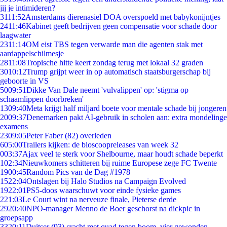
jij je intimideren?
31
11:52
Amsterdams dierenasiel DOA overspoeld met babykonijntjes
24
11:46
Kabinet geeft bedrijven geen compensatie voor schade door
laagwater
23
11:14
OM eist TBS tegen verwarde man die agenten stak met
aardappelschilmesje
28
11:08
Tropische hitte keert zondag terug met lokaal 32 graden
30
10:12
Trump grijpt weer in op automatisch staatsburgerschap bij
geboorte in VS
50
09:51
Dikke Van Dale neemt 'vulvalippen' op: 'stigma op
schaamlippen doorbreken'
13
09:40
Meta krijgt half miljard boete voor mentale schade bij jongeren
20
09:37
Denemarken pakt AI-gebruik in scholen aan: extra mondelinge
examens
23
09:05
Peter Faber (82) overleden
6
05:00
Trailers kijken: de bioscoopreleases van week 32
0
03:37
Ajax veel te sterk voor Shelbourne, maar houdt schade beperkt
1
02:34
Nieuwkomers schitteren bij ruime Europese zege FC Twente
19
00:45
Random Pics van de Dag #1978
15
22:04
Ontslagen bij Halo Studios na Campaign Evolved
19
22:01
PS5-doos waarschuwt voor einde fysieke games
2
21:03
Le Court wint na nerveuze finale, Pieterse derde
29
20:40
NPO-manager Menno de Boer geschorst na dickpic in
groepsapp
33
20:11
Duitser (93) crasht met quad tegen boom, vier gewonden