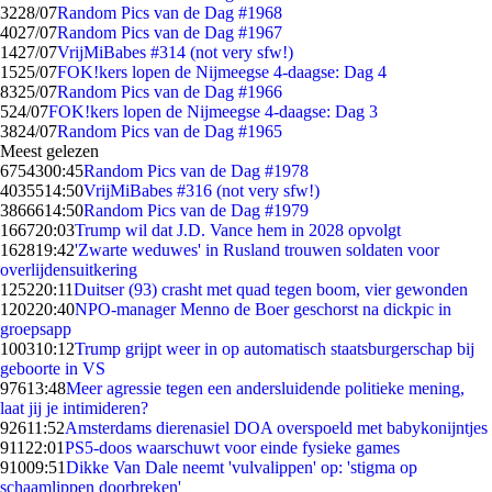
32
28/07
Random Pics van de Dag #1968
40
27/07
Random Pics van de Dag #1967
14
27/07
VrijMiBabes #314 (not very sfw!)
15
25/07
FOK!kers lopen de Nijmeegse 4-daagse: Dag 4
83
25/07
Random Pics van de Dag #1966
5
24/07
FOK!kers lopen de Nijmeegse 4-daagse: Dag 3
38
24/07
Random Pics van de Dag #1965
Meest gelezen
67543
00:45
Random Pics van de Dag #1978
40355
14:50
VrijMiBabes #316 (not very sfw!)
38666
14:50
Random Pics van de Dag #1979
1667
20:03
Trump wil dat J.D. Vance hem in 2028 opvolgt
1628
19:42
'Zwarte weduwes' in Rusland trouwen soldaten voor
overlijdensuitkering
1252
20:11
Duitser (93) crasht met quad tegen boom, vier gewonden
1202
20:40
NPO-manager Menno de Boer geschorst na dickpic in
groepsapp
1003
10:12
Trump grijpt weer in op automatisch staatsburgerschap bij
geboorte in VS
976
13:48
Meer agressie tegen een andersluidende politieke mening,
laat jij je intimideren?
926
11:52
Amsterdams dierenasiel DOA overspoeld met babykonijntjes
911
22:01
PS5-doos waarschuwt voor einde fysieke games
910
09:51
Dikke Van Dale neemt 'vulvalippen' op: 'stigma op
schaamlippen doorbreken'