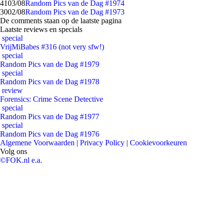
41
03/08
Random Pics van de Dag #1974
30
02/08
Random Pics van de Dag #1973
De comments staan op de laatste pagina
Laatste reviews en specials
special
VrijMiBabes #316 (not very sfw!)
special
Random Pics van de Dag #1979
special
Random Pics van de Dag #1978
review
Forensics: Crime Scene Detective
special
Random Pics van de Dag #1977
special
Random Pics van de Dag #1976
Algemene Voorwaarden
|
Privacy Policy
|
Cookievoorkeuren
Volg ons
©FOK.nl e.a.