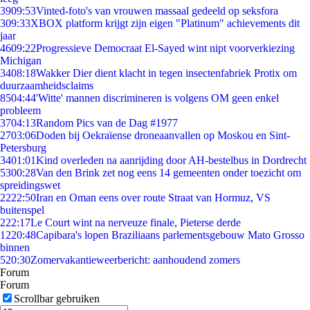
39
09:53
Vinted-foto's van vrouwen massaal gedeeld op seksfora
3
09:33
XBOX platform krijgt zijn eigen "Platinum" achievements dit
jaar
46
09:22
Progressieve Democraat El-Sayed wint nipt voorverkiezing
Michigan
34
08:18
Wakker Dier dient klacht in tegen insectenfabriek Protix om
duurzaamheidsclaims
85
04:44
'Witte' mannen discrimineren is volgens OM geen enkel
probleem
37
04:13
Random Pics van de Dag #1977
27
03:06
Doden bij Oekraïense droneaanvallen op Moskou en Sint-
Petersburg
34
01:01
Kind overleden na aanrijding door AH-bestelbus in Dordrecht
53
00:28
Van den Brink zet nog eens 14 gemeenten onder toezicht om
spreidingswet
22
22:50
Iran en Oman eens over route Straat van Hormuz, VS
buitenspel
2
22:17
Le Court wint na nerveuze finale, Pieterse derde
12
20:48
Capibara's lopen Braziliaans parlementsgebouw Mato Grosso
binnen
5
20:30
Zomervakantieweerbericht: aanhoudend zomers
Forum
Forum
Scrollbar gebruiken