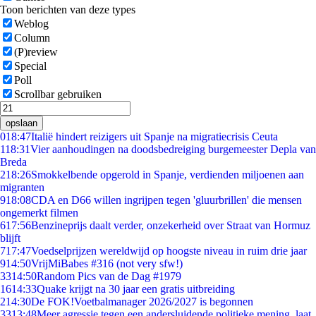
Toon berichten van deze types
Weblog
Column
(P)review
Special
Poll
Scrollbar gebruiken
opslaan
0
18:47
Italië hindert reizigers uit Spanje na migratiecrisis Ceuta
1
18:31
Vier aanhoudingen na doodsbedreiging burgemeester Depla van
Breda
2
18:26
Smokkelbende opgerold in Spanje, verdienden miljoenen aan
migranten
9
18:08
CDA en D66 willen ingrijpen tegen 'gluurbrillen' die mensen
ongemerkt filmen
6
17:56
Benzineprijs daalt verder, onzekerheid over Straat van Hormuz
blijft
7
17:47
Voedselprijzen wereldwijd op hoogste niveau in ruim drie jaar
9
14:50
VrijMiBabes #316 (not very sfw!)
33
14:50
Random Pics van de Dag #1979
16
14:33
Quake krijgt na 30 jaar een gratis uitbreiding
2
14:30
De FOK!Voetbalmanager 2026/2027 is begonnen
33
13:48
Meer agressie tegen een andersluidende politieke mening, laat