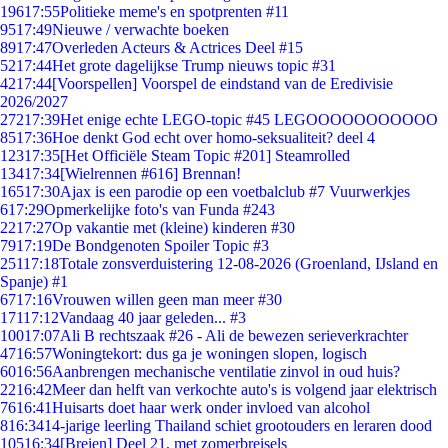
196
17:55
Politieke meme's en spotprenten #11
95
17:49
Nieuwe / verwachte boeken
89
17:47
Overleden Acteurs & Actrices Deel #15
52
17:44
Het grote dagelijkse Trump nieuws topic #31
42
17:44
[Voorspellen] Voorspel de eindstand van de Eredivisie
2026/2027
272
17:39
Het enige echte LEGO-topic #45 LEGOOOOOOOOOOO
85
17:36
Hoe denkt God echt over homo-seksualiteit? deel 4
123
17:35
[Het Officiële Steam Topic #201] Steamrolled
134
17:34
[Wielrennen #616] Brennan!
165
17:30
Ajax is een parodie op een voetbalclub #7 Vuurwerkjes
6
17:29
Opmerkelijke foto's van Funda #243
22
17:27
Op vakantie met (kleine) kinderen #30
79
17:19
De Bondgenoten Spoiler Topic #3
251
17:18
Totale zonsverduistering 12-08-2026 (Groenland, IJsland en
Spanje) #1
67
17:16
Vrouwen willen geen man meer #30
171
17:12
Vandaag 40 jaar geleden... #3
100
17:07
Ali B rechtszaak #26 - Ali de bewezen serieverkrachter
47
16:57
Woningtekort: dus ga je woningen slopen, logisch
60
16:56
Aanbrengen mechanische ventilatie zinvol in oud huis?
22
16:42
Meer dan helft van verkochte auto's is volgend jaar elektrisch
76
16:41
Huisarts doet haar werk onder invloed van alcohol
8
16:34
14-jarige leerling Thailand schiet grootouders en leraren dood
105
16:34
[Breien] Deel 21, met zomerbreisels