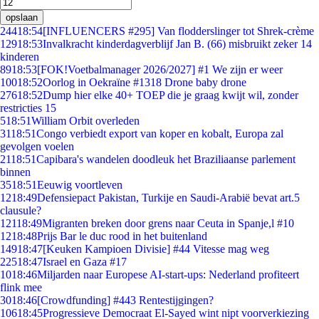
opslaan
244
18:54
[INFLUENCERS #295] Van flodderslinger tot Shrek-crème
129
18:53
Invalkracht kinderdagverblijf Jan B. (66) misbruikt zeker 14
kinderen
89
18:53
[FOK!Voetbalmanager 2026/2027] #1 We zijn er weer
100
18:52
Oorlog in Oekraïne #1318 Drone baby drone
276
18:52
Dump hier elke 40+ TOEP die je graag kwijt wil, zonder
restricties 15
5
18:51
William Orbit overleden
31
18:51
Congo verbiedt export van koper en kobalt, Europa zal
gevolgen voelen
21
18:51
Capibara's wandelen doodleuk het Braziliaanse parlement
binnen
35
18:51
Eeuwig voortleven
12
18:49
Defensiepact Pakistan, Turkije en Saudi-Arabië bevat art.5
clausule?
121
18:49
Migranten breken door grens naar Ceuta in Spanje,l #10
12
18:48
Prijs Bar le duc rood in het buitenland
149
18:47
[Keuken Kampioen Divisie] #44 Vitesse mag weg
225
18:47
Israel en Gaza #17
10
18:46
Miljarden naar Europese AI-start-ups: Nederland profiteert
flink mee
30
18:46
[Crowdfunding] #443 Rentestijgingen?
106
18:45
Progressieve Democraat El-Sayed wint nipt voorverkiezing