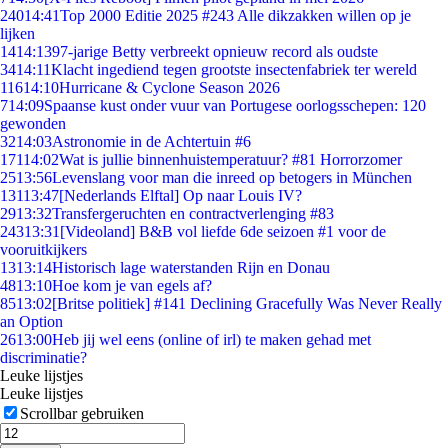
240
14:41
Top 2000 Editie 2025 #243 Alle dikzakken willen op je
lijken
14
14:13
97-jarige Betty verbreekt opnieuw record als oudste
34
14:11
Klacht ingediend tegen grootste insectenfabriek ter wereld
116
14:10
Hurricane & Cyclone Season 2026
7
14:09
Spaanse kust onder vuur van Portugese oorlogsschepen: 120
gewonden
32
14:03
Astronomie in de Achtertuin #6
171
14:02
Wat is jullie binnenhuistemperatuur? #81 Horrorzomer
25
13:56
Levenslang voor man die inreed op betogers in München
131
13:47
[Nederlands Elftal] Op naar Louis IV?
29
13:32
Transfergeruchten en contractverlenging #83
243
13:31
[Videoland] B&B vol liefde 6de seizoen #1 voor de
vooruitkijkers
13
13:14
Historisch lage waterstanden Rijn en Donau
48
13:10
Hoe kom je van egels af?
85
13:02
[Britse politiek] #141 Declining Gracefully Was Never Really
an Option
26
13:00
Heb jij wel eens (online of irl) te maken gehad met
discriminatie?
Leuke lijstjes
Leuke lijstjes
Scrollbar gebruiken