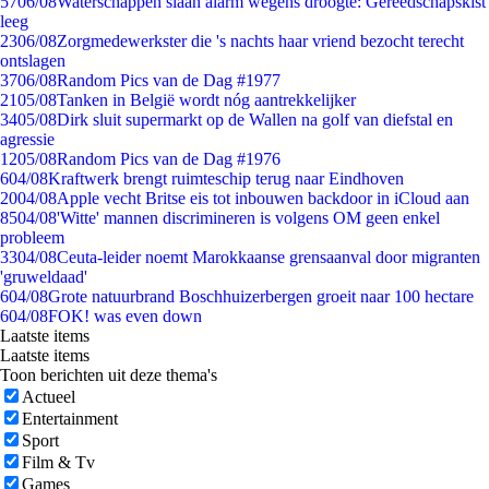
57
06/08
Waterschappen slaan alarm wegens droogte: Gereedschapskist
leeg
23
06/08
Zorgmedewerkster die 's nachts haar vriend bezocht terecht
ontslagen
37
06/08
Random Pics van de Dag #1977
21
05/08
Tanken in België wordt nóg aantrekkelijker
34
05/08
Dirk sluit supermarkt op de Wallen na golf van diefstal en
agressie
12
05/08
Random Pics van de Dag #1976
6
04/08
Kraftwerk brengt ruimteschip terug naar Eindhoven
20
04/08
Apple vecht Britse eis tot inbouwen backdoor in iCloud aan
85
04/08
'Witte' mannen discrimineren is volgens OM geen enkel
probleem
33
04/08
Ceuta-leider noemt Marokkaanse grensaanval door migranten
'gruweldaad'
6
04/08
Grote natuurbrand Boschhuizerbergen groeit naar 100 hectare
6
04/08
FOK! was even down
Laatste items
Laatste items
Toon berichten uit deze thema's
Actueel
Entertainment
Sport
Film & Tv
Games