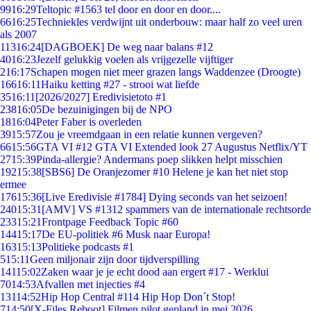
99
16:29
Teltopic #1563 tel door en door en door....
66
16:25
Techniekles verdwijnt uit onderbouw: maar half zo veel uren
als 2007
113
16:24
[DAGBOEK] De weg naar balans #12
40
16:23
Jezelf gelukkig voelen als vrijgezelle vijftiger
2
16:17
Schapen mogen niet meer grazen langs Waddenzee (Droogte)
166
16:11
Haiku ketting #27 - strooi wat liefde
35
16:11
[2026/2027] Eredivisietoto #1
238
16:05
De bezuinigingen bij de NPO
18
16:04
Peter Faber is overleden
39
15:57
Zou je vreemdgaan in een relatie kunnen vergeven?
66
15:56
GTA VI #12 GTA VI Extended look 27 Augustus Netflix/YT
27
15:39
Pinda-allergie? Andermans poep slikken helpt misschien
192
15:38
[SBS6] De Oranjezomer #10 Helene je kan het niet stop
ermee
176
15:36
[Live Eredivisie #1784] Dying seconds van het seizoen!
240
15:31
[AMV] VS #1312 spammers van de internationale rechtsorde
233
15:21
Frontpage Feedback Topic #60
144
15:17
De EU-politiek #6 Musk naar Europa!
163
15:13
Politieke podcasts #1
5
15:11
Geen miljonair zijn door tijdverspilling
141
15:02
Zaken waar je je echt dood aan ergert #17 - Werklui
70
14:53
Afvallen met injecties #4
131
14:52
Hip Hop Central #114 Hip Hop Don´t Stop!
7
14:50
[X-Files Reboot] Filmen pilot gepland in mei 2026