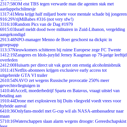
23
17:58
OM eist TBS tegen verwarde man die agenten stak met
aardappelschilmesje
13
17:41
Meta krijgt half miljard boete voor mentale schade bij jongeren
9
16:29
VrijMiBabes #316 (not very sfw!)
33
16:10
Random Pics van de Dag #1979
69
15:03
Israël meldt dood twee militairen in Zuid-Libanon, vergelding
aangekondigd
29
13:48
NPO-manager Menno de Boer geschorst na dickpic in
groepsapp
1
13:37
Nieuwkomers schitteren bij ruime Europese zege FC Twente
14
12:19
Zangeres en Idols-jurylid Jerney Kaagman op 79-jarige leeftijd
overleden
24
12:00
Huisarts per direct uit vak gezet om ernstig alcoholmisbruik
10
11:41
Netflix-abonnees krijgen exclusieve early access tot
uitgebreide GTA VI trailer
26
10:54
NAVO zet wegens Russische provocatie 250% meer
gevechtsvliegtuigen in
14
10:46
Accell, moederbedrijf Sparta en Batavus, vraagt uitstel van
betaling aan
19
10:44
Drone met explosieven bij Duits vliegveld voedt vrees voor
hybride aanval
64
10:36
Onlyfans-model met G-cup wil als NASA-ambassadeur naar
maan
57
10:16
Waterschappen slaan alarm wegens droogte: Gereedschapskist
leeg