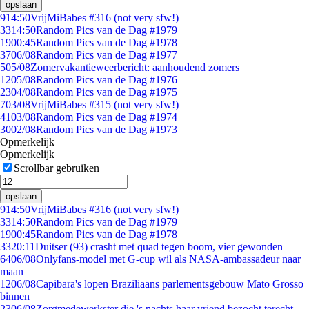
opslaan
9
14:50
VrijMiBabes #316 (not very sfw!)
33
14:50
Random Pics van de Dag #1979
19
00:45
Random Pics van de Dag #1978
37
06/08
Random Pics van de Dag #1977
5
05/08
Zomervakantieweerbericht: aanhoudend zomers
12
05/08
Random Pics van de Dag #1976
23
04/08
Random Pics van de Dag #1975
7
03/08
VrijMiBabes #315 (not very sfw!)
41
03/08
Random Pics van de Dag #1974
30
02/08
Random Pics van de Dag #1973
Opmerkelijk
Opmerkelijk
Scrollbar gebruiken
opslaan
9
14:50
VrijMiBabes #316 (not very sfw!)
33
14:50
Random Pics van de Dag #1979
19
00:45
Random Pics van de Dag #1978
33
20:11
Duitser (93) crasht met quad tegen boom, vier gewonden
64
06/08
Onlyfans-model met G-cup wil als NASA-ambassadeur naar
maan
12
06/08
Capibara's lopen Braziliaans parlementsgebouw Mato Grosso
binnen
23
06/08
Zorgmedewerkster die 's nachts haar vriend bezocht terecht