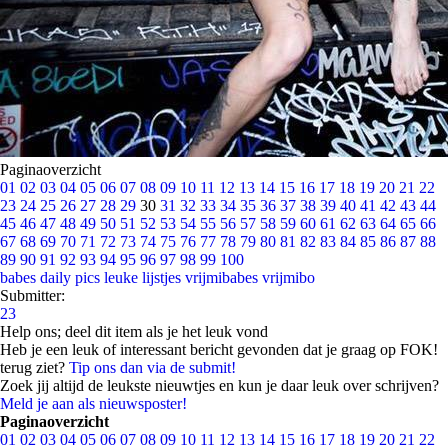
Paginaoverzicht
01
02
03
04
05
06
07
08
09
10
11
12
13
14
15
16
17
18
19
20
21
22
23
24
25
26
27
28
29
30
31
32
33
34
35
36
37
38
39
40
41
42
43
44
45
46
47
48
49
50
51
52
53
54
55
56
57
58
59
60
61
62
63
64
65
66
67
68
69
70
71
72
73
74
75
76
77
78
79
80
81
82
83
84
85
86
87
88
89
90
91
92
93
94
95
96
97
98
99
100
babes
daily pics
leuke lijstjes
vrijmibabes
vrijmibo
Submitter:
23
Help ons; deel dit item als je het leuk vond
Heb je een leuk of interessant bericht gevonden dat je graag op FOK!
terug ziet?
Tip ons dan via de submit!
Zoek jij altijd de leukste nieuwtjes en kun je daar leuk over schrijven?
Meld je aan als nieuwsposter!
Paginaoverzicht
01
02
03
04
05
06
07
08
09
10
11
12
13
14
15
16
17
18
19
20
21
22