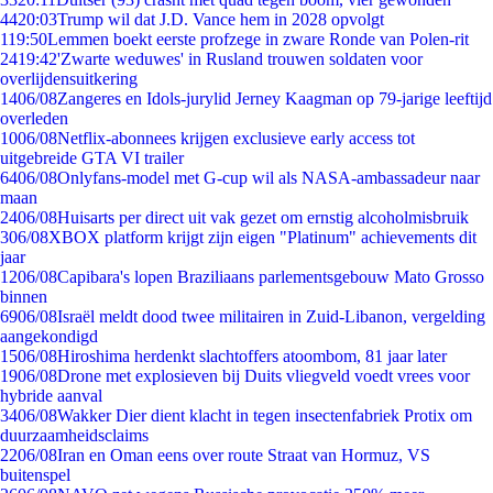
44
20:03
Trump wil dat J.D. Vance hem in 2028 opvolgt
1
19:50
Lemmen boekt eerste profzege in zware Ronde van Polen-rit
24
19:42
'Zwarte weduwes' in Rusland trouwen soldaten voor
overlijdensuitkering
14
06/08
Zangeres en Idols-jurylid Jerney Kaagman op 79-jarige leeftijd
overleden
10
06/08
Netflix-abonnees krijgen exclusieve early access tot
uitgebreide GTA VI trailer
64
06/08
Onlyfans-model met G-cup wil als NASA-ambassadeur naar
maan
24
06/08
Huisarts per direct uit vak gezet om ernstig alcoholmisbruik
3
06/08
XBOX platform krijgt zijn eigen "Platinum" achievements dit
jaar
12
06/08
Capibara's lopen Braziliaans parlementsgebouw Mato Grosso
binnen
69
06/08
Israël meldt dood twee militairen in Zuid-Libanon, vergelding
aangekondigd
15
06/08
Hiroshima herdenkt slachtoffers atoombom, 81 jaar later
19
06/08
Drone met explosieven bij Duits vliegveld voedt vrees voor
hybride aanval
34
06/08
Wakker Dier dient klacht in tegen insectenfabriek Protix om
duurzaamheidsclaims
22
06/08
Iran en Oman eens over route Straat van Hormuz, VS
buitenspel