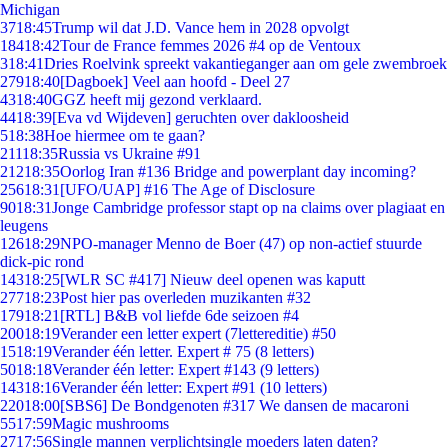
Michigan
37
18:45
Trump wil dat J.D. Vance hem in 2028 opvolgt
184
18:42
Tour de France femmes 2026 #4 op de Ventoux
3
18:41
Dries Roelvink spreekt vakantieganger aan om gele zwembroek
279
18:40
[Dagboek] Veel aan hoofd - Deel 27
43
18:40
GGZ heeft mij gezond verklaard.
44
18:39
[Eva vd Wijdeven] geruchten over dakloosheid
5
18:38
Hoe hiermee om te gaan?
211
18:35
Russia vs Ukraine #91
212
18:35
Oorlog Iran #136 Bridge and powerplant day incoming?
256
18:31
[UFO/UAP] #16 The Age of Disclosure
90
18:31
Jonge Cambridge professor stapt op na claims over plagiaat en
leugens
126
18:29
NPO-manager Menno de Boer (47) op non-actief stuurde
dick-pic rond
143
18:25
[WLR SC #417] Nieuw deel openen was kaputt
277
18:23
Post hier pas overleden muzikanten #32
179
18:21
[RTL] B&B vol liefde 6de seizoen #4
200
18:19
Verander een letter expert (7lettereditie) #50
15
18:19
Verander één letter. Expert # 75 (8 letters)
50
18:18
Verander één letter: Expert #143 (9 letters)
143
18:16
Verander één letter: Expert #91 (10 letters)
220
18:00
[SBS6] De Bondgenoten #317 We dansen de macaroni
55
17:59
Magic mushrooms
27
17:56
Single mannen verplichtsingle moeders laten daten?