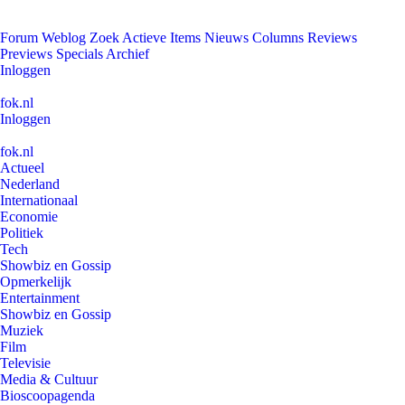
Forum
Weblog
Zoek
Actieve Items
Nieuws
Columns
Reviews
Previews
Specials
Archief
Inloggen
fok.nl
Inloggen
fok.nl
Actueel
Nederland
Internationaal
Economie
Politiek
Tech
Showbiz en Gossip
Opmerkelijk
Entertainment
Showbiz en Gossip
Muziek
Film
Televisie
Media & Cultuur
Bioscoopagenda