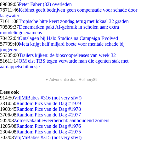
898
09:05
Peter Faber (82) overleden
767
11:46
Kabinet geeft bedrijven geen compensatie voor schade door
laagwater
716
11:08
Tropische hitte keert zondag terug met lokaal 32 graden
705
09:37
Denemarken pakt AI-gebruik in scholen aan: extra
mondelinge examens
704
22:04
Ontslagen bij Halo Studios na Campaign Evolved
577
09:40
Meta krijgt half miljard boete voor mentale schade bij
jongeren
553
05:00
Trailers kijken: de bioscoopreleases van week 32
516
11:14
OM eist TBS tegen verwarde man die agenten stak met
aardappelschilmesje
▼ Advertentie door Refinery89
Lees ook
9
14:50
VrijMiBabes #316 (not very sfw!)
33
14:50
Random Pics van de Dag #1979
19
00:45
Random Pics van de Dag #1978
37
06/08
Random Pics van de Dag #1977
5
05/08
Zomervakantieweerbericht: aanhoudend zomers
12
05/08
Random Pics van de Dag #1976
23
04/08
Random Pics van de Dag #1975
7
03/08
VrijMiBabes #315 (not very sfw!)