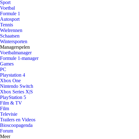
Sport
Voetbal
Formule 1
Autosport
Tennis
Wielrennen
Schaatsen
Wintersporten
Managerspelen
Voetbalmanager
Formule 1-manager
Games
PC
Playstation 4
Xbox One
Nintendo Switch
Xbox Series X|S
PlayStation 5
Film & TV
Film
Televisie
Trailers en Videos
Bioscoopagenda
Forum
Meer