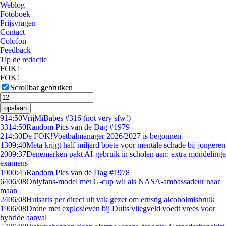
Weblog
Fotoboek
Prijsvragen
Contact
Colofon
Feedback
Tip de redactie
FOK!
FOK!
Scrollbar gebruiken
opslaan
9
14:50
VrijMiBabes #316 (not very sfw!)
33
14:50
Random Pics van de Dag #1979
2
14:30
De FOK!Voetbalmanager 2026/2027 is begonnen
13
09:40
Meta krijgt half miljard boete voor mentale schade bij jongeren
20
09:37
Denemarken pakt AI-gebruik in scholen aan: extra mondelinge
examens
19
00:45
Random Pics van de Dag #1978
64
06/08
Onlyfans-model met G-cup wil als NASA-ambassadeur naar
maan
24
06/08
Huisarts per direct uit vak gezet om ernstig alcoholmisbruik
19
06/08
Drone met explosieven bij Duits vliegveld voedt vrees voor
hybride aanval