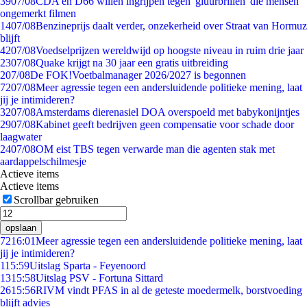
39
07/08
CDA en D66 willen ingrijpen tegen 'gluurbrillen' die mensen
ongemerkt filmen
14
07/08
Benzineprijs daalt verder, onzekerheid over Straat van Hormuz
blijft
42
07/08
Voedselprijzen wereldwijd op hoogste niveau in ruim drie jaar
23
07/08
Quake krijgt na 30 jaar een gratis uitbreiding
2
07/08
De FOK!Voetbalmanager 2026/2027 is begonnen
72
07/08
Meer agressie tegen een andersluidende politieke mening, laat
jij je intimideren?
32
07/08
Amsterdams dierenasiel DOA overspoeld met babykonijntjes
29
07/08
Kabinet geeft bedrijven geen compensatie voor schade door
laagwater
24
07/08
OM eist TBS tegen verwarde man die agenten stak met
aardappelschilmesje
Actieve items
Actieve items
Scrollbar gebruiken
opslaan
72
16:01
Meer agressie tegen een andersluidende politieke mening, laat
jij je intimideren?
1
15:59
Uitslag Sparta - Feyenoord
13
15:58
Uitslag PSV - Fortuna Sittard
26
15:56
RIVM vindt PFAS in al de geteste moedermelk, borstvoeding
blijft advies