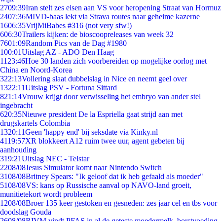
27
09:39
Iran stelt zes eisen aan VS voor heropening Straat van Hormuz
24
07:36
MIVD-baas lekt via Strava routes naar geheime kazerne
16
06:35
VrijMiBabes #316 (not very sfw!)
6
06:30
Trailers kijken: de bioscoopreleases van week 32
76
01:09
Random Pics van de Dag #1980
1
00:01
Uitslag AZ - ADO Den Haag
11
23:46
Hoe 30 landen zich voorbereiden op mogelijke oorlog met
China en Noord-Korea
3
22:13
Vollering slaat dubbelslag in Nice en neemt geel over
13
22:11
Uitslag PSV - Fortuna Sittard
8
21:14
Vrouw krijgt door verwisseling het embryo van ander stel
ingebracht
6
20:35
Nieuwe president De la Espriella gaat strijd aan met
drugskartels Colombia
13
20:11
Geen 'happy end' bij seksdate via Kinky.nl
41
19:57
XR blokkeert A12 ruim twee uur, agent gebeten bij
aanhouding
3
19:21
Uitslag NEC - Telstar
22
08/08
Jesus Simulator komt naar Nintendo Switch
31
08/08
Britney Spears: "Ik geloof dat ik heb gefaald als moeder"
51
08/08
VS: kans op Russische aanval op NAVO-land groeit,
munitietekort wordt probleem
12
08/08
Broer 135 keer gestoken en gesneden: zes jaar cel en tbs voor
doodslag Gouda
26
08/08
RIVM vindt PFAS in al de geteste moedermelk, borstvoeding