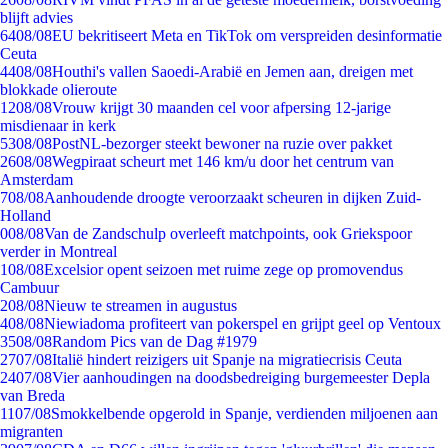
blijft advies
64
08/08
EU bekritiseert Meta en TikTok om verspreiden desinformatie
Ceuta
44
08/08
Houthi's vallen Saoedi-Arabië en Jemen aan, dreigen met
blokkade olieroute
12
08/08
Vrouw krijgt 30 maanden cel voor afpersing 12-jarige
misdienaar in kerk
53
08/08
PostNL-bezorger steekt bewoner na ruzie over pakket
26
08/08
Wegpiraat scheurt met 146 km/u door het centrum van
Amsterdam
7
08/08
Aanhoudende droogte veroorzaakt scheuren in dijken Zuid-
Holland
0
08/08
Van de Zandschulp overleeft matchpoints, ook Griekspoor
verder in Montreal
1
08/08
Excelsior opent seizoen met ruime zege op promovendus
Cambuur
2
08/08
Nieuw te streamen in augustus
4
08/08
Niewiadoma profiteert van pokerspel en grijpt geel op Ventoux
35
08/08
Random Pics van de Dag #1979
27
07/08
Italië hindert reizigers uit Spanje na migratiecrisis Ceuta
24
07/08
Vier aanhoudingen na doodsbedreiging burgemeester Depla
van Breda
11
07/08
Smokkelbende opgerold in Spanje, verdienden miljoenen aan
migranten