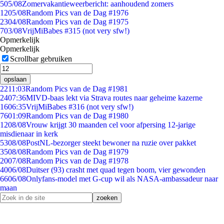
5
05/08
Zomervakantieweerbericht: aanhoudend zomers
12
05/08
Random Pics van de Dag #1976
23
04/08
Random Pics van de Dag #1975
7
03/08
VrijMiBabes #315 (not very sfw!)
Opmerkelijk
Opmerkelijk
Scrollbar gebruiken
opslaan
22
11:03
Random Pics van de Dag #1981
24
07:36
MIVD-baas lekt via Strava routes naar geheime kazerne
16
06:35
VrijMiBabes #316 (not very sfw!)
76
01:09
Random Pics van de Dag #1980
12
08/08
Vrouw krijgt 30 maanden cel voor afpersing 12-jarige
misdienaar in kerk
53
08/08
PostNL-bezorger steekt bewoner na ruzie over pakket
35
08/08
Random Pics van de Dag #1979
20
07/08
Random Pics van de Dag #1978
40
06/08
Duitser (93) crasht met quad tegen boom, vier gewonden
66
06/08
Onlyfans-model met G-cup wil als NASA-ambassadeur naar
maan