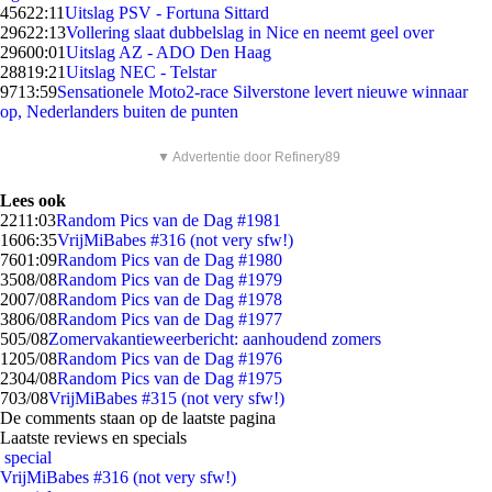
456
22:11
Uitslag PSV - Fortuna Sittard
296
22:13
Vollering slaat dubbelslag in Nice en neemt geel over
296
00:01
Uitslag AZ - ADO Den Haag
288
19:21
Uitslag NEC - Telstar
97
13:59
Sensationele Moto2-race Silverstone levert nieuwe winnaar
op, Nederlanders buiten de punten
▼ Advertentie door Refinery89
Lees ook
22
11:03
Random Pics van de Dag #1981
16
06:35
VrijMiBabes #316 (not very sfw!)
76
01:09
Random Pics van de Dag #1980
35
08/08
Random Pics van de Dag #1979
20
07/08
Random Pics van de Dag #1978
38
06/08
Random Pics van de Dag #1977
5
05/08
Zomervakantieweerbericht: aanhoudend zomers
12
05/08
Random Pics van de Dag #1976
23
04/08
Random Pics van de Dag #1975
7
03/08
VrijMiBabes #315 (not very sfw!)
De comments staan op de laatste pagina
Laatste reviews en specials
special
VrijMiBabes #316 (not very sfw!)