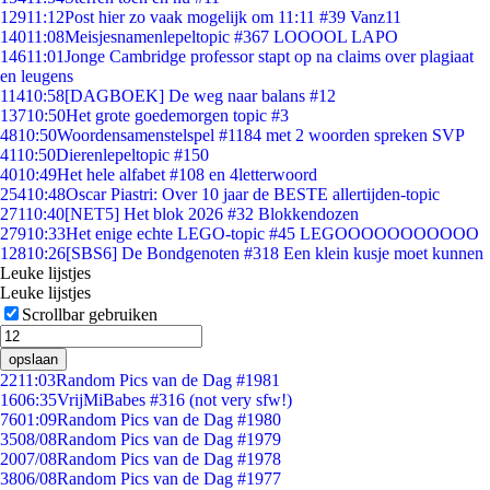
129
11:12
Post hier zo vaak mogelijk om 11:11 #39 Vanz11
140
11:08
Meisjesnamenlepeltopic #367 LOOOOL LAPO
146
11:01
Jonge Cambridge professor stapt op na claims over plagiaat
en leugens
114
10:58
[DAGBOEK] De weg naar balans #12
137
10:50
Het grote goedemorgen topic #3
48
10:50
Woordensamenstelspel #1184 met 2 woorden spreken SVP
41
10:50
Dierenlepeltopic #150
40
10:49
Het hele alfabet #108 en 4letterwoord
254
10:48
Oscar Piastri: Over 10 jaar de BESTE allertijden-topic
271
10:40
[NET5] Het blok 2026 #32 Blokkendozen
279
10:33
Het enige echte LEGO-topic #45 LEGOOOOOOOOOOO
128
10:26
[SBS6] De Bondgenoten #318 Een klein kusje moet kunnen
Leuke lijstjes
Leuke lijstjes
Scrollbar gebruiken
opslaan
22
11:03
Random Pics van de Dag #1981
16
06:35
VrijMiBabes #316 (not very sfw!)
76
01:09
Random Pics van de Dag #1980
35
08/08
Random Pics van de Dag #1979
20
07/08
Random Pics van de Dag #1978
38
06/08
Random Pics van de Dag #1977