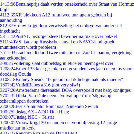
14
13:06
Benzineprijs daalt verder, onzekerheid over Straat van Hormuz
blijft
41
12:39
XR blokkeert A12 ruim twee uur, agent gebeten bij
aanhouding
8
12:37
Vrouw krijgt door verwisseling het embryo van ander stel
ingebracht
53
11:42
PostNL-bezorger steekt bewoner na ruzie over pakket
51
11:40
VS: kans op Russische aanval op NAVO-land groeit,
munitietekort wordt probleem
75
11:03
Israël meldt dood twee militairen in Zuid-Libanon, vergelding
aangekondigd
3
08:25
Vollering slaat dubbelslag in Nice en neemt geel over
12
08:24
Broer 135 keer gestoken en gesneden: zes jaar cel en tbs voor
doodslag Gouda
31
08:18
Britney Spears: "Ik geloof dat ik heb gefaald als moeder"
16
07:42
VrijMiBabes #316 (not very sfw!)
32
07:20
Amsterdams dierenasiel DOA overspoeld met babykonijntjes
57
02:32
Dikke Van Dale neemt 'vulvalippen' op: 'stigma op
schaamlippen doorbreken'
22
00:28
Jesus Simulator komt naar Nintendo Switch
1
00:25
Uitslag AZ - ADO Den Haag
3
00:07
Uitslag NEC - Telstar
12
00:05
Vrouw krijgt 30 maanden cel voor afpersing 12-jarige
misdienaar in kerk
43
22:22
Random Pics van de Dag #1448