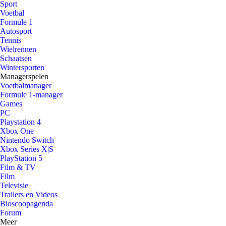
Sport
Voetbal
Formule 1
Autosport
Tennis
Wielrennen
Schaatsen
Wintersporten
Managerspelen
Voetbalmanager
Formule 1-manager
Games
PC
Playstation 4
Xbox One
Nintendo Switch
Xbox Series X|S
PlayStation 5
Film & TV
Film
Televisie
Trailers en Videos
Bioscoopagenda
Forum
Meer