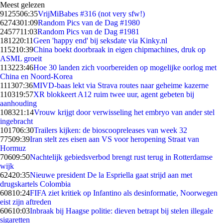
Meest gelezen
91255
06:35
VrijMiBabes #316 (not very sfw!)
62743
01:09
Random Pics van de Dag #1980
24577
11:03
Random Pics van de Dag #1981
1812
20:11
Geen 'happy end' bij seksdate via Kinky.nl
1152
10:39
China boekt doorbraak in eigen chipmachines, druk op
ASML groeit
1132
23:46
Hoe 30 landen zich voorbereiden op mogelijke oorlog met
China en Noord-Korea
1113
07:36
MIVD-baas lekt via Strava routes naar geheime kazerne
1103
19:57
XR blokkeert A12 ruim twee uur, agent gebeten bij
aanhouding
1083
21:14
Vrouw krijgt door verwisseling het embryo van ander stel
ingebracht
1017
06:30
Trailers kijken: de bioscoopreleases van week 32
775
09:39
Iran stelt zes eisen aan VS voor heropening Straat van
Hormuz
706
09:50
Nachtelijk gebiedsverbod brengt rust terug in Rotterdamse
wijk
624
20:35
Nieuwe president De la Espriella gaat strijd aan met
drugskartels Colombia
608
10:24
FIFA ziet kritiek op Infantino als desinformatie, Noorwegen
eist zijn aftreden
606
10:03
Inbraak bij Haagse politie: dieven betrapt bij stelen illegale
sigaretten