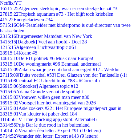
Netflix/YT
165
15:25
Algemeen steektopic, waar er een steekje los zit #3
278
15:22
Tropisch aquarium #73 - Het blijft toch kriebelen.
4
15:22
Energietarieven #34
57
15:16
OM-Teamleider met kinderporno is oud-directeur van twee
basisscholen
23
15:16
Burgemeester Mamdani van New York
14
15:15
[Dagboek] Veel aan hoofd - Deel 28
12
15:15
Algemeen Luchtvaarttopic #61
289
15:14
Keane #5
146
15:10
De EU-politiek #6 Musk naar Europa!
153
15:10
De woningmarkt #96 Eenmaal, andermaal
145
15:09
Zaken waar je je echt dood aan ergert #17 - Werklui
271
15:09
[Duits voetbal #53] Drei Glatzen von der Tankstelle (-1)
19
15:08
Centraal FC Utrecht topic #88 - #CorreiaIn
269
15:06
[Snooker] Algemeen topic #12
30
15:05
Ariana Grande verlaat de spotlight.
126
15:03
Vrouwen willen geen man meer #30
169
15:02
Voorspel hier het warmtegetal van 2026
253
15:01
Asielzoekers #22 : Het Europese migratiepact gaat in
283
15:01
Van kleuter tot puber deel 184
11
14:56
TV Time (tracking app) stopt! Alternatief?
33
14:55
Prijs Bar le duc rood in het buitenland
150
14:55
Verander één letter: Expert #91 (10 letters)
57
14:52
Verander één letter: Expert #143 (9 letters)