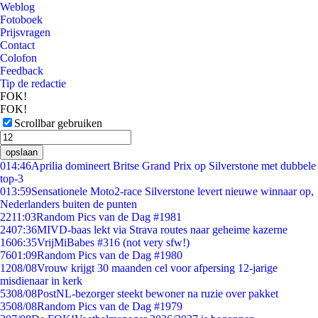
Weblog
Fotoboek
Prijsvragen
Contact
Colofon
Feedback
Tip de redactie
FOK!
FOK!
Scrollbar gebruiken
opslaan
0
14:46
Aprilia domineert Britse Grand Prix op Silverstone met dubbele
top-3
0
13:59
Sensationele Moto2-race Silverstone levert nieuwe winnaar op,
Nederlanders buiten de punten
22
11:03
Random Pics van de Dag #1981
24
07:36
MIVD-baas lekt via Strava routes naar geheime kazerne
16
06:35
VrijMiBabes #316 (not very sfw!)
76
01:09
Random Pics van de Dag #1980
12
08/08
Vrouw krijgt 30 maanden cel voor afpersing 12-jarige
misdienaar in kerk
53
08/08
PostNL-bezorger steekt bewoner na ruzie over pakket
35
08/08
Random Pics van de Dag #1979