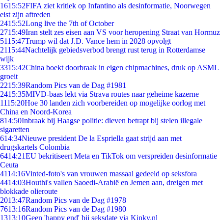
16
15:52
FIFA ziet kritiek op Infantino als desinformatie, Noorwegen
eist zijn aftreden
24
15:52
Long live the 7th of October
27
15:49
Iran stelt zes eisen aan VS voor heropening Straat van Hormuz
51
15:47
Trump wil dat J.D. Vance hem in 2028 opvolgt
21
15:44
Nachtelijk gebiedsverbod brengt rust terug in Rotterdamse
wijk
33
15:42
China boekt doorbraak in eigen chipmachines, druk op ASML
groeit
22
15:39
Random Pics van de Dag #1981
24
15:35
MIVD-baas lekt via Strava routes naar geheime kazerne
11
15:20
Hoe 30 landen zich voorbereiden op mogelijke oorlog met
China en Noord-Korea
8
14:50
Inbraak bij Haagse politie: dieven betrapt bij stelen illegale
sigaretten
6
14:34
Nieuwe president De la Espriella gaat strijd aan met
drugskartels Colombia
64
14:21
EU bekritiseert Meta en TikTok om verspreiden desinformatie
Ceuta
41
14:16
Vinted-foto's van vrouwen massaal gedeeld op seksfora
44
14:03
Houthi's vallen Saoedi-Arabië en Jemen aan, dreigen met
blokkade olieroute
20
13:47
Random Pics van de Dag #1978
76
13:16
Random Pics van de Dag #1980
13
13:10
Geen 'happy end' bij seksdate via Kinky.nl