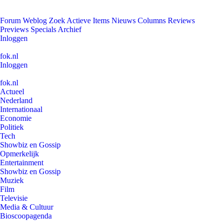
Forum
Weblog
Zoek
Actieve Items
Nieuws
Columns
Reviews
Previews
Specials
Archief
Inloggen
fok.nl
Inloggen
fok.nl
Actueel
Nederland
Internationaal
Economie
Politiek
Tech
Showbiz en Gossip
Opmerkelijk
Entertainment
Showbiz en Gossip
Muziek
Film
Televisie
Media & Cultuur
Bioscoopagenda