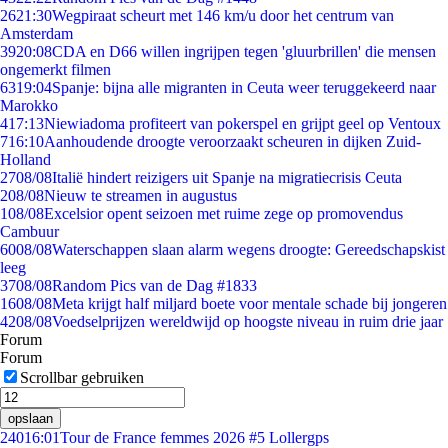
26
21:30
Wegpiraat scheurt met 146 km/u door het centrum van
Amsterdam
39
20:08
CDA en D66 willen ingrijpen tegen 'gluurbrillen' die mensen
ongemerkt filmen
63
19:04
Spanje: bijna alle migranten in Ceuta weer teruggekeerd naar
Marokko
4
17:13
Niewiadoma profiteert van pokerspel en grijpt geel op Ventoux
7
16:10
Aanhoudende droogte veroorzaakt scheuren in dijken Zuid-
Holland
27
08/08
Italië hindert reizigers uit Spanje na migratiecrisis Ceuta
2
08/08
Nieuw te streamen in augustus
1
08/08
Excelsior opent seizoen met ruime zege op promovendus
Cambuur
60
08/08
Waterschappen slaan alarm wegens droogte: Gereedschapskist
leeg
37
08/08
Random Pics van de Dag #1833
16
08/08
Meta krijgt half miljard boete voor mentale schade bij jongeren
42
08/08
Voedselprijzen wereldwijd op hoogste niveau in ruim drie jaar
Forum
Forum
Scrollbar gebruiken
opslaan
240
16:01
Tour de France femmes 2026 #5 Lollergps