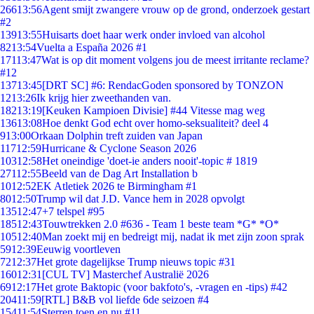
266
13:56
Agent smijt zwangere vrouw op de grond, onderzoek gestart
#2
139
13:55
Huisarts doet haar werk onder invloed van alcohol
82
13:54
Vuelta a España 2026 #1
171
13:47
Wat is op dit moment volgens jou de meest irritante reclame?
#12
137
13:45
[DRT SC] #6: RendacGoden sponsored by TONZON
12
13:26
Ik krijg hier zweethanden van.
182
13:19
[Keuken Kampioen Divisie] #44 Vitesse mag weg
136
13:08
Hoe denkt God echt over homo-seksualiteit? deel 4
9
13:00
Orkaan Dolphin treft zuiden van Japan
117
12:59
Hurricane & Cyclone Season 2026
103
12:58
Het oneindige 'doet-ie anders nooit'-topic # 1819
271
12:55
Beeld van de Dag Art Installation b
10
12:52
EK Atletiek 2026 te Birmingham #1
80
12:50
Trump wil dat J.D. Vance hem in 2028 opvolgt
135
12:47
+7 telspel #95
185
12:43
Touwtrekken 2.0 #636 - Team 1 beste team *G* *O*
105
12:40
Man zoekt mij en bedreigt mij, nadat ik met zijn zoon sprak
59
12:39
Eeuwig voortleven
72
12:37
Het grote dagelijkse Trump nieuws topic #31
160
12:31
[CUL TV] Masterchef Australië 2026
69
12:17
Het grote Baktopic (voor bakfoto's, -vragen en -tips) #42
204
11:59
[RTL] B&B vol liefde 6de seizoen #4
154
11:54
Sterren toen en nu #11