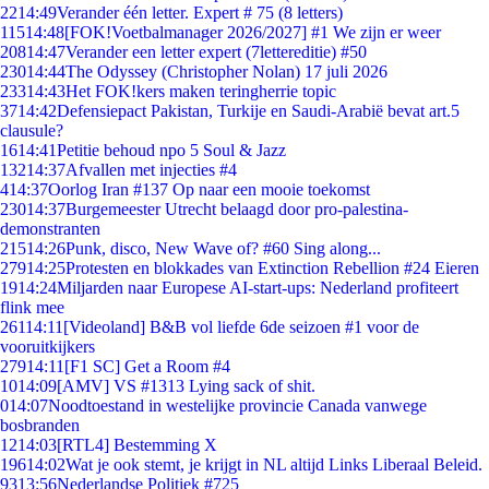
22
14:49
Verander één letter. Expert # 75 (8 letters)
115
14:48
[FOK!Voetbalmanager 2026/2027] #1 We zijn er weer
208
14:47
Verander een letter expert (7lettereditie) #50
230
14:44
The Odyssey (Christopher Nolan) 17 juli 2026
233
14:43
Het FOK!kers maken teringherrie topic
37
14:42
Defensiepact Pakistan, Turkije en Saudi-Arabië bevat art.5
clausule?
16
14:41
Petitie behoud npo 5 Soul & Jazz
132
14:37
Afvallen met injecties #4
4
14:37
Oorlog Iran #137 Op naar een mooie toekomst
230
14:37
Burgemeester Utrecht belaagd door pro-palestina-
demonstranten
215
14:26
Punk, disco, New Wave of? #60 Sing along...
279
14:25
Protesten en blokkades van Extinction Rebellion #24 Eieren
19
14:24
Miljarden naar Europese AI-start-ups: Nederland profiteert
flink mee
261
14:11
[Videoland] B&B vol liefde 6de seizoen #1 voor de
vooruitkijkers
279
14:11
[F1 SC] Get a Room #4
10
14:09
[AMV] VS #1313 Lying sack of shit.
0
14:07
Noodtoestand in westelijke provincie Canada vanwege
bosbranden
12
14:03
[RTL4] Bestemming X
196
14:02
Wat je ook stemt, je krijgt in NL altijd Links Liberaal Beleid.
93
13:56
Nederlandse Politiek #725