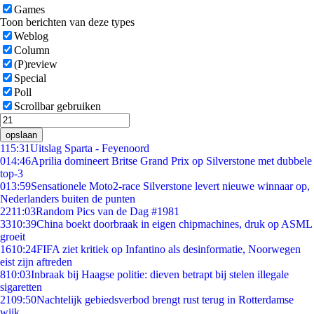
Games
Toon berichten van deze types
Weblog
Column
(P)review
Special
Poll
Scrollbar gebruiken
opslaan
1
15:31
Uitslag Sparta - Feyenoord
0
14:46
Aprilia domineert Britse Grand Prix op Silverstone met dubbele
top-3
0
13:59
Sensationele Moto2-race Silverstone levert nieuwe winnaar op,
Nederlanders buiten de punten
22
11:03
Random Pics van de Dag #1981
33
10:39
China boekt doorbraak in eigen chipmachines, druk op ASML
groeit
16
10:24
FIFA ziet kritiek op Infantino als desinformatie, Noorwegen
eist zijn aftreden
8
10:03
Inbraak bij Haagse politie: dieven betrapt bij stelen illegale
sigaretten
21
09:50
Nachtelijk gebiedsverbod brengt rust terug in Rotterdamse
wijk