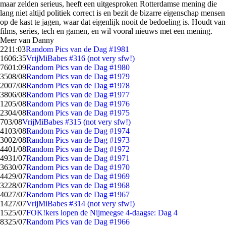
maar zelden serieus, heeft een uitgesproken Rotterdamse mening die
lang niet altijd politiek correct is en bezit de bizarre eigenschap mensen
op de kast te jagen, waar dat eigenlijk nooit de bedoeling is. Houdt van
films, series, tech en gamen, en wil vooral nieuws met een mening.
Meer van Danny
22
11:03
Random Pics van de Dag #1981
16
06:35
VrijMiBabes #316 (not very sfw!)
76
01:09
Random Pics van de Dag #1980
35
08/08
Random Pics van de Dag #1979
20
07/08
Random Pics van de Dag #1978
38
06/08
Random Pics van de Dag #1977
12
05/08
Random Pics van de Dag #1976
23
04/08
Random Pics van de Dag #1975
7
03/08
VrijMiBabes #315 (not very sfw!)
41
03/08
Random Pics van de Dag #1974
30
02/08
Random Pics van de Dag #1973
44
01/08
Random Pics van de Dag #1972
49
31/07
Random Pics van de Dag #1971
36
30/07
Random Pics van de Dag #1970
44
29/07
Random Pics van de Dag #1969
32
28/07
Random Pics van de Dag #1968
40
27/07
Random Pics van de Dag #1967
14
27/07
VrijMiBabes #314 (not very sfw!)
15
25/07
FOK!kers lopen de Nijmeegse 4-daagse: Dag 4
83
25/07
Random Pics van de Dag #1966