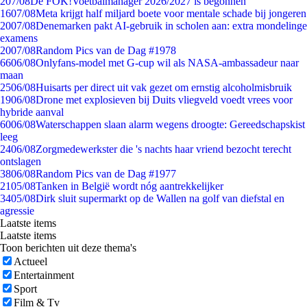
2
07/08
De FOK!Voetbalmanager 2026/2027 is begonnen
16
07/08
Meta krijgt half miljard boete voor mentale schade bij jongeren
20
07/08
Denemarken pakt AI-gebruik in scholen aan: extra mondelinge
examens
20
07/08
Random Pics van de Dag #1978
66
06/08
Onlyfans-model met G-cup wil als NASA-ambassadeur naar
maan
25
06/08
Huisarts per direct uit vak gezet om ernstig alcoholmisbruik
19
06/08
Drone met explosieven bij Duits vliegveld voedt vrees voor
hybride aanval
60
06/08
Waterschappen slaan alarm wegens droogte: Gereedschapskist
leeg
24
06/08
Zorgmedewerkster die 's nachts haar vriend bezocht terecht
ontslagen
38
06/08
Random Pics van de Dag #1977
21
05/08
Tanken in België wordt nóg aantrekkelijker
34
05/08
Dirk sluit supermarkt op de Wallen na golf van diefstal en
agressie
Laatste items
Laatste items
Toon berichten uit deze thema's
Actueel
Entertainment
Sport
Film & Tv