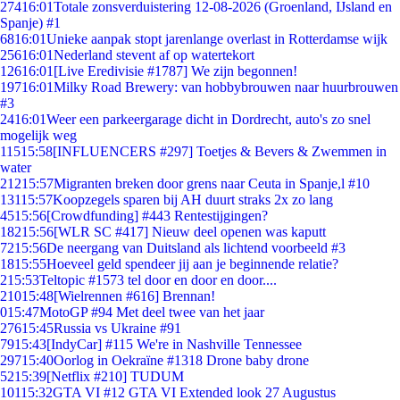
274
16:01
Totale zonsverduistering 12-08-2026 (Groenland, IJsland en
Spanje) #1
68
16:01
Unieke aanpak stopt jarenlange overlast in Rotterdamse wijk
256
16:01
Nederland stevent af op watertekort
126
16:01
[Live Eredivisie #1787] We zijn begonnen!
197
16:01
Milky Road Brewery: van hobbybrouwen naar huurbrouwen
#3
24
16:01
Weer een parkeergarage dicht in Dordrecht, auto's zo snel
mogelijk weg
115
15:58
[INFLUENCERS #297] Toetjes & Bevers & Zwemmen in
water
212
15:57
Migranten breken door grens naar Ceuta in Spanje,l #10
131
15:57
Koopzegels sparen bij AH duurt straks 2x zo lang
45
15:56
[Crowdfunding] #443 Rentestijgingen?
182
15:56
[WLR SC #417] Nieuw deel openen was kaputt
72
15:56
De neergang van Duitsland als lichtend voorbeeld #3
18
15:55
Hoeveel geld spendeer jij aan je beginnende relatie?
2
15:53
Teltopic #1573 tel door en door en door....
210
15:48
[Wielrennen #616] Brennan!
0
15:47
MotoGP #94 Met deel twee van het jaar
276
15:45
Russia vs Ukraine #91
79
15:43
[IndyCar] #115 We're in Nashville Tennessee
297
15:40
Oorlog in Oekraïne #1318 Drone baby drone
52
15:39
[Netflix #210] TUDUM
101
15:32
GTA VI #12 GTA VI Extended look 27 Augustus