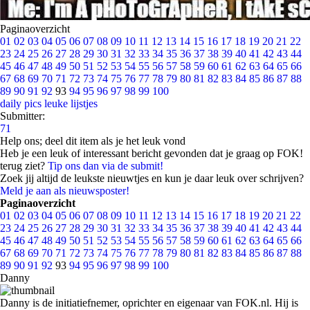
Paginaoverzicht
01
02
03
04
05
06
07
08
09
10
11
12
13
14
15
16
17
18
19
20
21
22
23
24
25
26
27
28
29
30
31
32
33
34
35
36
37
38
39
40
41
42
43
44
45
46
47
48
49
50
51
52
53
54
55
56
57
58
59
60
61
62
63
64
65
66
67
68
69
70
71
72
73
74
75
76
77
78
79
80
81
82
83
84
85
86
87
88
89
90
91
92
93
94
95
96
97
98
99
100
daily pics
leuke lijstjes
Submitter:
71
Help ons; deel dit item als je het leuk vond
Heb je een leuk of interessant bericht gevonden dat je graag op FOK!
terug ziet?
Tip ons dan via de submit!
Zoek jij altijd de leukste nieuwtjes en kun je daar leuk over schrijven?
Meld je aan als nieuwsposter!
Paginaoverzicht
01
02
03
04
05
06
07
08
09
10
11
12
13
14
15
16
17
18
19
20
21
22
23
24
25
26
27
28
29
30
31
32
33
34
35
36
37
38
39
40
41
42
43
44
45
46
47
48
49
50
51
52
53
54
55
56
57
58
59
60
61
62
63
64
65
66
67
68
69
70
71
72
73
74
75
76
77
78
79
80
81
82
83
84
85
86
87
88
89
90
91
92
93
94
95
96
97
98
99
100
Danny
Danny is de initiatiefnemer, oprichter en eigenaar van FOK.nl. Hij is