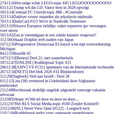
274
13:26
Het enige echte LEGO-topic #45 LEGOOOOOOOOOOO
65
13:21
Trump wil dat J.D. Vance hem in 2028 opvolgt
18
13:14
Centraal FC Utrecht topic #88 - #CorreiaIn
32
13:14
Dakloze vrouw maanden als seksslavin misbruikt
76
13:13
[IndyCar] #115 We're in Nashville Tennessee
20
13:10
Nieuwe Europese richtlijn: vaker repareren ipv vervangen
voor nieuw
50
13:02
Zou je vreemdgaan in een relatie kunnen vergeven?
3
12:56
Orkaan Dolphin treft zuiden van Japan
107
12:56
Progressieve Democraat El-Sayed wint nipt voorverkiezing
Michigan
84
12:55
Brazilië #2
107
12:53
[Breien] Deel 21, met zomerbreisels
187
12:47
[ONLINE] Roddelpraat Topic #21
266
12:38
[AMV] VS #1312 spammers van de internationale rechtsorde
267
12:34
[NET5] Het blok 2026 #32 Blokkendozen
1
12:29
[Dagboek] Veel aan hoofd - Deel 28
61
12:12
Lisa (38) vermoord in Griekenland door Afghaanse
asielzoeker
21
12:08
Rechtszaak dodelijk ongeluk uitgesteld vanwege vakantie
advocaat
2
12:08
Teltopic #1566 tel door en door en door....
121
12:07
Het RLS Social Media-topic #160 Zonder Kolonel!!
211
12:06
[NL] Street View Quiz [#122] - Loogisch toch
110
12:04
Roddelpraat onder vuur: ongepaste opmerkingen