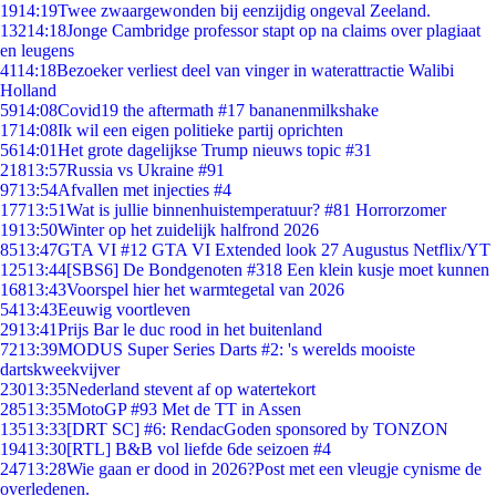
19
14:19
Twee zwaargewonden bij eenzijdig ongeval Zeeland.
132
14:18
Jonge Cambridge professor stapt op na claims over plagiaat
en leugens
41
14:18
Bezoeker verliest deel van vinger in waterattractie Walibi
Holland
59
14:08
Covid19 the aftermath #17 bananenmilkshake
17
14:08
Ik wil een eigen politieke partij oprichten
56
14:01
Het grote dagelijkse Trump nieuws topic #31
218
13:57
Russia vs Ukraine #91
97
13:54
Afvallen met injecties #4
177
13:51
Wat is jullie binnenhuistemperatuur? #81 Horrorzomer
19
13:50
Winter op het zuidelijk halfrond 2026
85
13:47
GTA VI #12 GTA VI Extended look 27 Augustus Netflix/YT
125
13:44
[SBS6] De Bondgenoten #318 Een klein kusje moet kunnen
168
13:43
Voorspel hier het warmtegetal van 2026
54
13:43
Eeuwig voortleven
29
13:41
Prijs Bar le duc rood in het buitenland
72
13:39
MODUS Super Series Darts #2: 's werelds mooiste
dartskweekvijver
230
13:35
Nederland stevent af op watertekort
285
13:35
MotoGP #93 Met de TT in Assen
135
13:33
[DRT SC] #6: RendacGoden sponsored by TONZON
194
13:30
[RTL] B&B vol liefde 6de seizoen #4
247
13:28
Wie gaan er dood in 2026?Post met een vleugje cynisme de
overledenen.