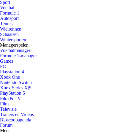
Sport
Voetbal
Formule 1
Autosport
Tennis
Wielrennen
Schaatsen
Wintersporten
Managerspelen
Voetbalmanager
Formule 1-manager
Games
PC
Playstation 4
Xbox One
Nintendo Switch
Xbox Series X|S
PlayStation 5
Film & TV
Film
Televisie
Trailers en Videos
Bioscoopagenda
Forum
Meer