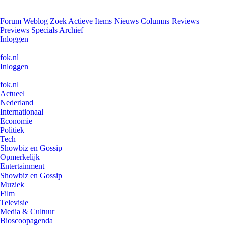
Forum
Weblog
Zoek
Actieve Items
Nieuws
Columns
Reviews
Previews
Specials
Archief
Inloggen
fok.nl
Inloggen
fok.nl
Actueel
Nederland
Internationaal
Economie
Politiek
Tech
Showbiz en Gossip
Opmerkelijk
Entertainment
Showbiz en Gossip
Muziek
Film
Televisie
Media & Cultuur
Bioscoopagenda