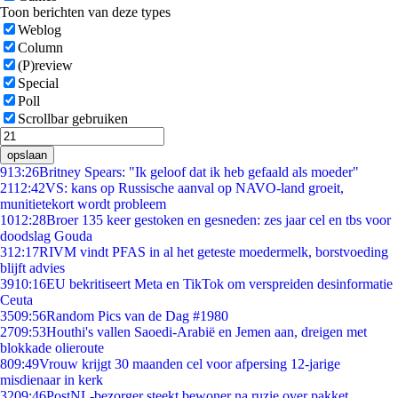
Toon berichten van deze types
Weblog
Column
(P)review
Special
Poll
Scrollbar gebruiken
opslaan
9
13:26
Britney Spears: "Ik geloof dat ik heb gefaald als moeder"
21
12:42
VS: kans op Russische aanval op NAVO-land groeit,
munitietekort wordt probleem
10
12:28
Broer 135 keer gestoken en gesneden: zes jaar cel en tbs voor
doodslag Gouda
3
12:17
RIVM vindt PFAS in al het geteste moedermelk, borstvoeding
blijft advies
39
10:16
EU bekritiseert Meta en TikTok om verspreiden desinformatie
Ceuta
35
09:56
Random Pics van de Dag #1980
27
09:53
Houthi's vallen Saoedi-Arabië en Jemen aan, dreigen met
blokkade olieroute
8
09:49
Vrouw krijgt 30 maanden cel voor afpersing 12-jarige
misdienaar in kerk
32
09:46
PostNL-bezorger steekt bewoner na ruzie over pakket