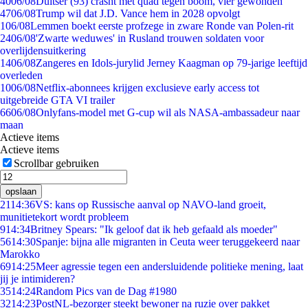
40
06/08
Duitser (93) crasht met quad tegen boom, vier gewonden
47
06/08
Trump wil dat J.D. Vance hem in 2028 opvolgt
1
06/08
Lemmen boekt eerste profzege in zware Ronde van Polen-rit
24
06/08
'Zwarte weduwes' in Rusland trouwen soldaten voor
overlijdensuitkering
14
06/08
Zangeres en Idols-jurylid Jerney Kaagman op 79-jarige leeftijd
overleden
10
06/08
Netflix-abonnees krijgen exclusieve early access tot
uitgebreide GTA VI trailer
66
06/08
Onlyfans-model met G-cup wil als NASA-ambassadeur naar
maan
Actieve items
Actieve items
Scrollbar gebruiken
opslaan
21
14:36
VS: kans op Russische aanval op NAVO-land groeit,
munitietekort wordt probleem
9
14:34
Britney Spears: "Ik geloof dat ik heb gefaald als moeder"
56
14:30
Spanje: bijna alle migranten in Ceuta weer teruggekeerd naar
Marokko
69
14:25
Meer agressie tegen een andersluidende politieke mening, laat
jij je intimideren?
35
14:24
Random Pics van de Dag #1980
32
14:23
PostNL-bezorger steekt bewoner na ruzie over pakket