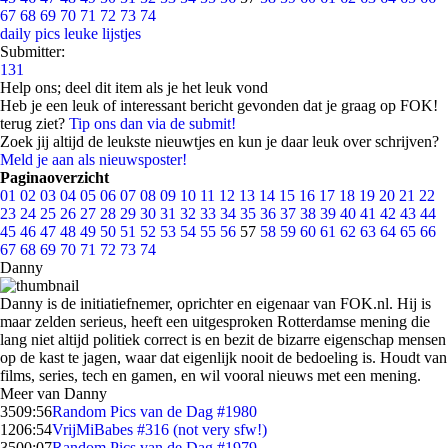
67
68
69
70
71
72
73
74
daily pics
leuke lijstjes
Submitter:
131
Help ons; deel dit item als je het leuk vond
Heb je een leuk of interessant bericht gevonden dat je graag op FOK!
terug ziet?
Tip ons dan via de submit!
Zoek jij altijd de leukste nieuwtjes en kun je daar leuk over schrijven?
Meld je aan als nieuwsposter!
Paginaoverzicht
01
02
03
04
05
06
07
08
09
10
11
12
13
14
15
16
17
18
19
20
21
22
23
24
25
26
27
28
29
30
31
32
33
34
35
36
37
38
39
40
41
42
43
44
45
46
47
48
49
50
51
52
53
54
55
56
57
58
59
60
61
62
63
64
65
66
67
68
69
70
71
72
73
74
Danny
Danny is de initiatiefnemer, oprichter en eigenaar van FOK.nl. Hij is
maar zelden serieus, heeft een uitgesproken Rotterdamse mening die
lang niet altijd politiek correct is en bezit de bizarre eigenschap mensen
op de kast te jagen, waar dat eigenlijk nooit de bedoeling is. Houdt van
films, series, tech en gamen, en wil vooral nieuws met een mening.
Meer van Danny
35
09:56
Random Pics van de Dag #1980
12
06:54
VrijMiBabes #316 (not very sfw!)
35
00:07
Random Pics van de Dag #1979