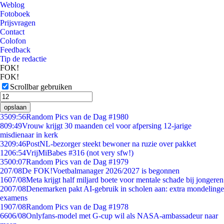
Weblog
Fotoboek
Prijsvragen
Contact
Colofon
Feedback
Tip de redactie
FOK!
FOK!
Scrollbar gebruiken
opslaan
35
09:56
Random Pics van de Dag #1980
8
09:49
Vrouw krijgt 30 maanden cel voor afpersing 12-jarige
misdienaar in kerk
32
09:46
PostNL-bezorger steekt bewoner na ruzie over pakket
12
06:54
VrijMiBabes #316 (not very sfw!)
35
00:07
Random Pics van de Dag #1979
2
07/08
De FOK!Voetbalmanager 2026/2027 is begonnen
16
07/08
Meta krijgt half miljard boete voor mentale schade bij jongeren
20
07/08
Denemarken pakt AI-gebruik in scholen aan: extra mondelinge
examens
19
07/08
Random Pics van de Dag #1978
66
06/08
Onlyfans-model met G-cup wil als NASA-ambassadeur naar