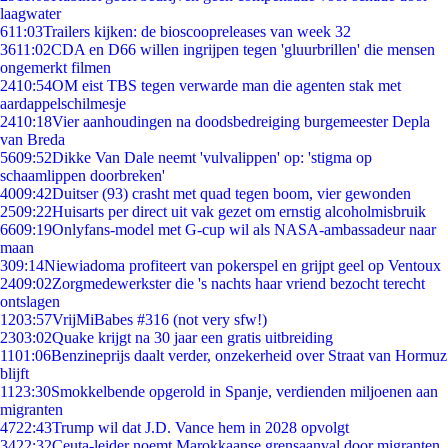
laagwater
6
11:03
Trailers kijken: de bioscoopreleases van week 32
36
11:02
CDA en D66 willen ingrijpen tegen 'gluurbrillen' die mensen
ongemerkt filmen
24
10:54
OM eist TBS tegen verwarde man die agenten stak met
aardappelschilmesje
24
10:18
Vier aanhoudingen na doodsbedreiging burgemeester Depla
van Breda
56
09:52
Dikke Van Dale neemt 'vulvalippen' op: 'stigma op
schaamlippen doorbreken'
40
09:42
Duitser (93) crasht met quad tegen boom, vier gewonden
25
09:22
Huisarts per direct uit vak gezet om ernstig alcoholmisbruik
66
09:19
Onlyfans-model met G-cup wil als NASA-ambassadeur naar
maan
3
09:14
Niewiadoma profiteert van pokerspel en grijpt geel op Ventoux
24
09:02
Zorgmedewerkster die 's nachts haar vriend bezocht terecht
ontslagen
12
03:57
VrijMiBabes #316 (not very sfw!)
23
03:02
Quake krijgt na 30 jaar een gratis uitbreiding
11
01:06
Benzineprijs daalt verder, onzekerheid over Straat van Hormuz
blijft
11
23:30
Smokkelbende opgerold in Spanje, verdienden miljoenen aan
migranten
47
22:43
Trump wil dat J.D. Vance hem in 2028 opvolgt
34
22:32
Ceuta-leider noemt Marokkaanse grensaanval door migranten