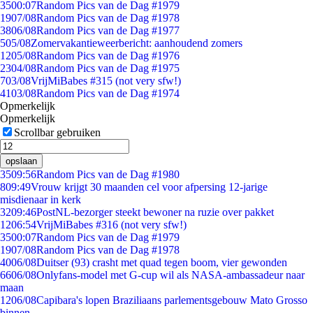
35
00:07
Random Pics van de Dag #1979
19
07/08
Random Pics van de Dag #1978
38
06/08
Random Pics van de Dag #1977
5
05/08
Zomervakantieweerbericht: aanhoudend zomers
12
05/08
Random Pics van de Dag #1976
23
04/08
Random Pics van de Dag #1975
7
03/08
VrijMiBabes #315 (not very sfw!)
41
03/08
Random Pics van de Dag #1974
Opmerkelijk
Opmerkelijk
Scrollbar gebruiken
opslaan
35
09:56
Random Pics van de Dag #1980
8
09:49
Vrouw krijgt 30 maanden cel voor afpersing 12-jarige
misdienaar in kerk
32
09:46
PostNL-bezorger steekt bewoner na ruzie over pakket
12
06:54
VrijMiBabes #316 (not very sfw!)
35
00:07
Random Pics van de Dag #1979
19
07/08
Random Pics van de Dag #1978
40
06/08
Duitser (93) crasht met quad tegen boom, vier gewonden
66
06/08
Onlyfans-model met G-cup wil als NASA-ambassadeur naar
maan
12
06/08
Capibara's lopen Braziliaans parlementsgebouw Mato Grosso
binnen