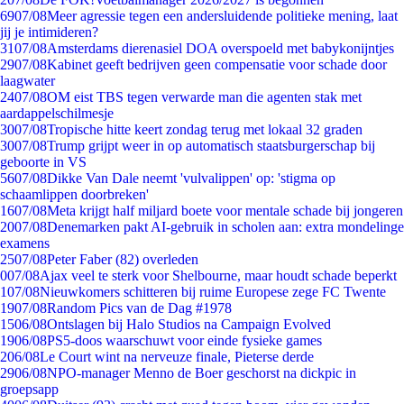
69
07/08
Meer agressie tegen een andersluidende politieke mening, laat
jij je intimideren?
31
07/08
Amsterdams dierenasiel DOA overspoeld met babykonijntjes
29
07/08
Kabinet geeft bedrijven geen compensatie voor schade door
laagwater
24
07/08
OM eist TBS tegen verwarde man die agenten stak met
aardappelschilmesje
30
07/08
Tropische hitte keert zondag terug met lokaal 32 graden
30
07/08
Trump grijpt weer in op automatisch staatsburgerschap bij
geboorte in VS
56
07/08
Dikke Van Dale neemt 'vulvalippen' op: 'stigma op
schaamlippen doorbreken'
16
07/08
Meta krijgt half miljard boete voor mentale schade bij jongeren
20
07/08
Denemarken pakt AI-gebruik in scholen aan: extra mondelinge
examens
25
07/08
Peter Faber (82) overleden
0
07/08
Ajax veel te sterk voor Shelbourne, maar houdt schade beperkt
1
07/08
Nieuwkomers schitteren bij ruime Europese zege FC Twente
19
07/08
Random Pics van de Dag #1978
15
06/08
Ontslagen bij Halo Studios na Campaign Evolved
19
06/08
PS5-doos waarschuwt voor einde fysieke games
2
06/08
Le Court wint na nerveuze finale, Pieterse derde
29
06/08
NPO-manager Menno de Boer geschorst na dickpic in
groepsapp