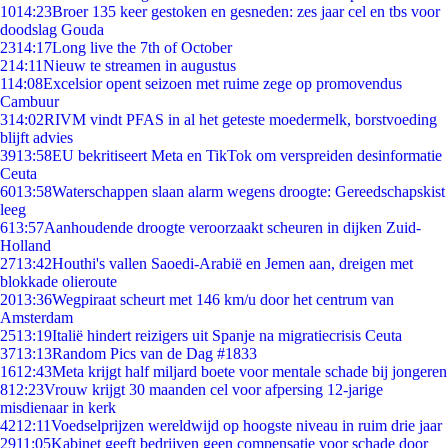
10
14:23
Broer 135 keer gestoken en gesneden: zes jaar cel en tbs voor
doodslag Gouda
23
14:17
Long live the 7th of October
2
14:11
Nieuw te streamen in augustus
1
14:08
Excelsior opent seizoen met ruime zege op promovendus
Cambuur
3
14:02
RIVM vindt PFAS in al het geteste moedermelk, borstvoeding
blijft advies
39
13:58
EU bekritiseert Meta en TikTok om verspreiden desinformatie
Ceuta
60
13:58
Waterschappen slaan alarm wegens droogte: Gereedschapskist
leeg
6
13:57
Aanhoudende droogte veroorzaakt scheuren in dijken Zuid-
Holland
27
13:42
Houthi's vallen Saoedi-Arabië en Jemen aan, dreigen met
blokkade olieroute
20
13:36
Wegpiraat scheurt met 146 km/u door het centrum van
Amsterdam
25
13:19
Italië hindert reizigers uit Spanje na migratiecrisis Ceuta
37
13:13
Random Pics van de Dag #1833
16
12:43
Meta krijgt half miljard boete voor mentale schade bij jongeren
8
12:23
Vrouw krijgt 30 maanden cel voor afpersing 12-jarige
misdienaar in kerk
42
12:11
Voedselprijzen wereldwijd op hoogste niveau in ruim drie jaar
29
11:05
Kabinet geeft bedrijven geen compensatie voor schade door