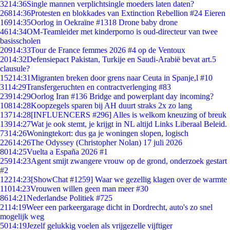
32
14:36
Single mannen verplichtsingle moeders laten daten?
268
14:36
Protesten en blokkades van Extinction Rebellion #24 Eieren
169
14:35
Oorlog in Oekraïne #1318 Drone baby drone
46
14:34
OM-Teamleider met kinderporno is oud-directeur van twee
basisscholen
209
14:33
Tour de France femmes 2026 #4 op de Ventoux
20
14:32
Defensiepact Pakistan, Turkije en Saudi-Arabië bevat art.5
clausule?
152
14:31
Migranten breken door grens naar Ceuta in Spanje,l #10
31
14:29
Transfergeruchten en contractverlenging #83
239
14:29
Oorlog Iran #136 Bridge and powerplant day incoming?
108
14:28
Koopzegels sparen bij AH duurt straks 2x zo lang
137
14:28
[INFLUENCERS #296] Alles is welkom kneuzing of breuk
139
14:27
Wat je ook stemt, je krijgt in NL altijd Links Liberaal Beleid.
73
14:26
Woningtekort: dus ga je woningen slopen, logisch
226
14:26
The Odyssey (Christopher Nolan) 17 juli 2026
80
14:25
Vuelta a España 2026 #1
259
14:23
Agent smijt zwangere vrouw op de grond, onderzoek gestart
#2
122
14:23
[ShowChat #1259] Waar we gezellig klagen over de warmte
110
14:23
Vrouwen willen geen man meer #30
86
14:21
Nederlandse Politiek #725
21
14:19
Weer een parkeergarage dicht in Dordrecht, auto's zo snel
mogelijk weg
50
14:19
Jezelf gelukkig voelen als vrijgezelle vijftiger