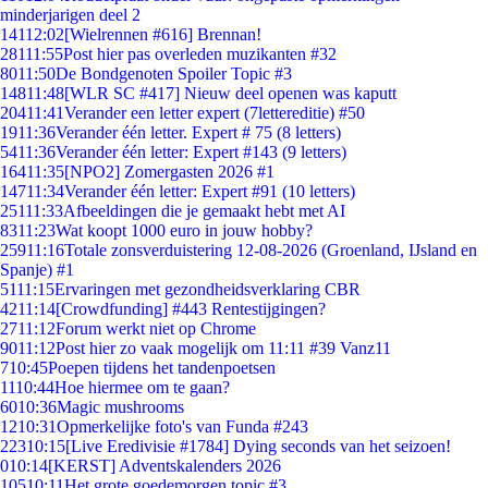
minderjarigen deel 2
141
12:02
[Wielrennen #616] Brennan!
281
11:55
Post hier pas overleden muzikanten #32
80
11:50
De Bondgenoten Spoiler Topic #3
148
11:48
[WLR SC #417] Nieuw deel openen was kaputt
204
11:41
Verander een letter expert (7lettereditie) #50
19
11:36
Verander één letter. Expert # 75 (8 letters)
54
11:36
Verander één letter: Expert #143 (9 letters)
164
11:35
[NPO2] Zomergasten 2026 #1
147
11:34
Verander één letter: Expert #91 (10 letters)
251
11:33
Afbeeldingen die je gemaakt hebt met AI
83
11:23
Wat koopt 1000 euro in jouw hobby?
259
11:16
Totale zonsverduistering 12-08-2026 (Groenland, IJsland en
Spanje) #1
51
11:15
Ervaringen met gezondheidsverklaring CBR
42
11:14
[Crowdfunding] #443 Rentestijgingen?
27
11:12
Forum werkt niet op Chrome
90
11:12
Post hier zo vaak mogelijk om 11:11 #39 Vanz11
7
10:45
Poepen tijdens het tandenpoetsen
11
10:44
Hoe hiermee om te gaan?
60
10:36
Magic mushrooms
12
10:31
Opmerkelijke foto's van Funda #243
223
10:15
[Live Eredivisie #1784] Dying seconds van het seizoen!
0
10:14
[KERST] Adventskalenders 2026
105
10:11
Het grote goedemorgen topic #3