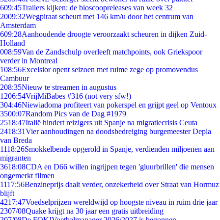
6
09:45
Trailers kijken: de bioscoopreleases van week 32
20
09:32
Wegpiraat scheurt met 146 km/u door het centrum van
Amsterdam
6
09:28
Aanhoudende droogte veroorzaakt scheuren in dijken Zuid-
Holland
0
08:59
Van de Zandschulp overleeft matchpoints, ook Griekspoor
verder in Montreal
1
08:56
Excelsior opent seizoen met ruime zege op promovendus
Cambuur
2
08:35
Nieuw te streamen in augustus
12
06:54
VrijMiBabes #316 (not very sfw!)
3
04:46
Niewiadoma profiteert van pokerspel en grijpt geel op Ventoux
35
00:07
Random Pics van de Dag #1979
25
18:47
Italië hindert reizigers uit Spanje na migratiecrisis Ceuta
24
18:31
Vier aanhoudingen na doodsbedreiging burgemeester Depla
van Breda
11
18:26
Smokkelbende opgerold in Spanje, verdienden miljoenen aan
migranten
36
18:08
CDA en D66 willen ingrijpen tegen 'gluurbrillen' die mensen
ongemerkt filmen
11
17:56
Benzineprijs daalt verder, onzekerheid over Straat van Hormuz
blijft
42
17:47
Voedselprijzen wereldwijd op hoogste niveau in ruim drie jaar
23
07/08
Quake krijgt na 30 jaar een gratis uitbreiding
2
07/08
De FOK!Voetbalmanager 2026/2027 is begonnen