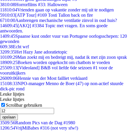
38
10:08
Horrorfilms #33: Halloween
118
10:04
Vrienden gaan op vakantie zonder mij uit te nodigen
59
10:03
[ATP Tour] #169 Tosti Tallon back on fire
67
10:00
Aanbrengen mechanische ventilatie zinvol in oud huis?
146
09:45
[AKQ] #3384 Topic met vragen. En soms goede
antwoorden.
14
09:45
Spaanse kust onder vuur van Portugese oorlogsschepen: 120
gewonden
6
09:38
Echt wrf
32
09:35
Het Hazy Jane adoratietopic
101
09:29
Man zoekt mij en bedreigt mij, nadat ik met zijn zoon sprak
189
09:25
Boeken worden opgekocht om chatbots te voeden
255
09:13
[Videoland] B&B vol liefde 6de seizoen #1 voor de
vooruitkijkers
260
09:06
Hennie van der Most failliet verklaard
151
08:33
NPO-manager Menno de Boer (47) op non-actief stuurde
dick-pic rond
Leuke lijstjes
Leuke lijstjes
Scrollbar gebruiken
opslaan
35
09:56
Random Pics van de Dag #1980
12
06:54
VrijMiBabes #316 (not very sfw!)