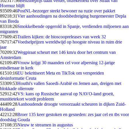
1023
17:56
Benzineprijs daalt verder, onzekerheid over Straat van
Hormuz blijft
935
09:46
PostNL-bezorger steekt bewoner na ruzie over pakket
892
18:31
Vier aanhoudingen na doodsbedreiging burgemeester Depla
van Breda
833
18:26
Smokkelbende opgerold in Spanje, verdienden miljoenen aan
migranten
776
09:45
Trailers kijken: de bioscoopreleases van week 32
767
17:47
Voedselprijzen wereldwijd op hoogste niveau in ruim drie
jaar
702
09:32
Wegpiraat scheurt met 146 km/u door het centrum van
Amsterdam
621
09:49
Vrouw krijgt 30 maanden cel voor afpersing 12-jarige
misdienaar in kerk
615
10:16
EU bekritiseert Meta en TikTok om verspreiden
desinformatie Ceuta
533
09:53
Houthi's vallen Saoedi-Arabië en Jemen aan, dreigen met
blokkade olieroute
529
12:42
VS: kans op Russische aanval op NAVO-land groeit,
munitietekort wordt probleem
444
09:28
Aanhoudende droogte veroorzaakt scheuren in dijken Zuid-
Holland
422
12:28
Broer 135 keer gestoken en gesneden: zes jaar cel en tbs voor
doodslag Gouda
371
08:35
Nieuw te streamen in augustus