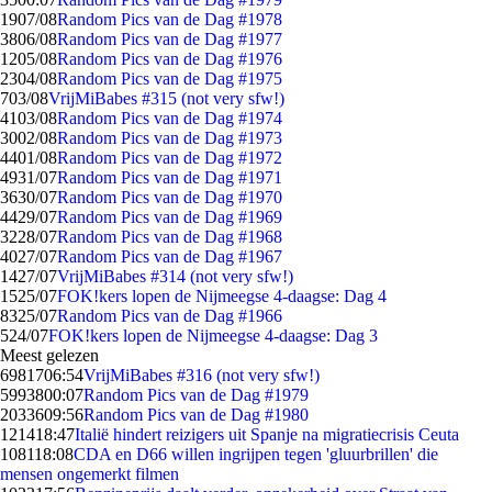
19
07/08
Random Pics van de Dag #1978
38
06/08
Random Pics van de Dag #1977
12
05/08
Random Pics van de Dag #1976
23
04/08
Random Pics van de Dag #1975
7
03/08
VrijMiBabes #315 (not very sfw!)
41
03/08
Random Pics van de Dag #1974
30
02/08
Random Pics van de Dag #1973
44
01/08
Random Pics van de Dag #1972
49
31/07
Random Pics van de Dag #1971
36
30/07
Random Pics van de Dag #1970
44
29/07
Random Pics van de Dag #1969
32
28/07
Random Pics van de Dag #1968
40
27/07
Random Pics van de Dag #1967
14
27/07
VrijMiBabes #314 (not very sfw!)
15
25/07
FOK!kers lopen de Nijmeegse 4-daagse: Dag 4
83
25/07
Random Pics van de Dag #1966
5
24/07
FOK!kers lopen de Nijmeegse 4-daagse: Dag 3
Meest gelezen
69817
06:54
VrijMiBabes #316 (not very sfw!)
59938
00:07
Random Pics van de Dag #1979
20336
09:56
Random Pics van de Dag #1980
1214
18:47
Italië hindert reizigers uit Spanje na migratiecrisis Ceuta
1081
18:08
CDA en D66 willen ingrijpen tegen 'gluurbrillen' die
mensen ongemerkt filmen