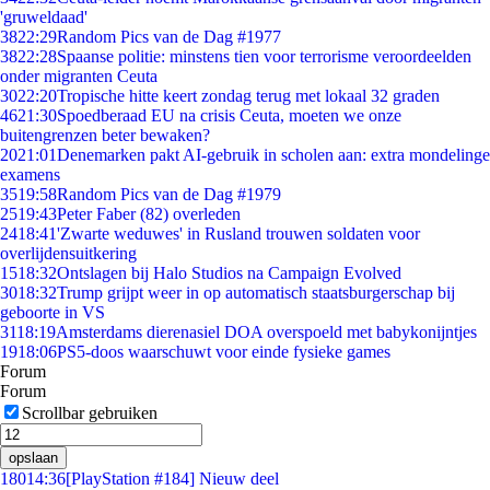
'gruweldaad'
38
22:29
Random Pics van de Dag #1977
38
22:28
Spaanse politie: minstens tien voor terrorisme veroordeelden
onder migranten Ceuta
30
22:20
Tropische hitte keert zondag terug met lokaal 32 graden
46
21:30
Spoedberaad EU na crisis Ceuta, moeten we onze
buitengrenzen beter bewaken?
20
21:01
Denemarken pakt AI-gebruik in scholen aan: extra mondelinge
examens
35
19:58
Random Pics van de Dag #1979
25
19:43
Peter Faber (82) overleden
24
18:41
'Zwarte weduwes' in Rusland trouwen soldaten voor
overlijdensuitkering
15
18:32
Ontslagen bij Halo Studios na Campaign Evolved
30
18:32
Trump grijpt weer in op automatisch staatsburgerschap bij
geboorte in VS
31
18:19
Amsterdams dierenasiel DOA overspoeld met babykonijntjes
19
18:06
PS5-doos waarschuwt voor einde fysieke games
Forum
Forum
Scrollbar gebruiken
opslaan
180
14:36
[PlayStation #184] Nieuw deel