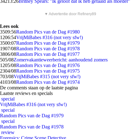
342
13:26
Britney Spears: "Ik geloof dat ik heb gefaald als moeder"
▼ Advertentie door Refinery89
Lees ook
35
09:56
Random Pics van de Dag #1980
12
06:54
VrijMiBabes #316 (not very sfw!)
35
00:07
Random Pics van de Dag #1979
19
07/08
Random Pics van de Dag #1978
38
06/08
Random Pics van de Dag #1977
5
05/08
Zomervakantieweerbericht: aanhoudend zomers
12
05/08
Random Pics van de Dag #1976
23
04/08
Random Pics van de Dag #1975
7
03/08
VrijMiBabes #315 (not very sfw!)
41
03/08
Random Pics van de Dag #1974
De comments staan op de laatste pagina
Laatste reviews en specials
special
VrijMiBabes #316 (not very sfw!)
special
Random Pics van de Dag #1979
special
Random Pics van de Dag #1978
review
Forensics: Crime Scene Detective