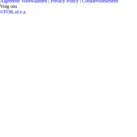
Algemene Voorwaarden
|
Privacy Policy
|
Cookievoorkeuren
Volg ons
©FOK.nl e.a.