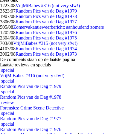
Lees ook
12
23:08
VrijMiBabes #316 (not very sfw!)
35
23:07
Random Pics van de Dag #1979
19
07/08
Random Pics van de Dag #1978
38
06/08
Random Pics van de Dag #1977
5
05/08
Zomervakantieweerbericht: aanhoudend zomers
12
05/08
Random Pics van de Dag #1976
23
04/08
Random Pics van de Dag #1975
7
03/08
VrijMiBabes #315 (not very sfw!)
41
03/08
Random Pics van de Dag #1974
30
02/08
Random Pics van de Dag #1973
De comments staan op de laatste pagina
Laatste reviews en specials
special
VrijMiBabes #316 (not very sfw!)
special
Random Pics van de Dag #1979
special
Random Pics van de Dag #1978
review
Forensics: Crime Scene Detective
special
Random Pics van de Dag #1977
special
Random Pics van de Dag #1976