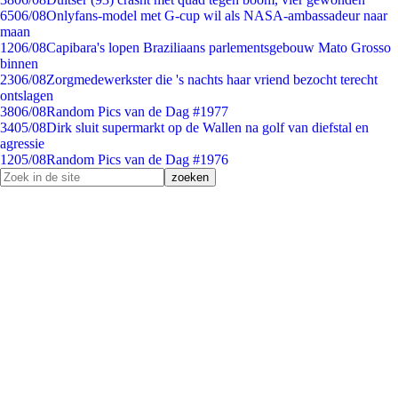
65
06/08
Onlyfans-model met G-cup wil als NASA-ambassadeur naar
maan
12
06/08
Capibara's lopen Braziliaans parlementsgebouw Mato Grosso
binnen
23
06/08
Zorgmedewerkster die 's nachts haar vriend bezocht terecht
ontslagen
38
06/08
Random Pics van de Dag #1977
34
05/08
Dirk sluit supermarkt op de Wallen na golf van diefstal en
agressie
12
05/08
Random Pics van de Dag #1976