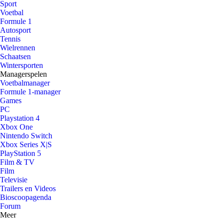
Sport
Voetbal
Formule 1
Autosport
Tennis
Wielrennen
Schaatsen
Wintersporten
Managerspelen
Voetbalmanager
Formule 1-manager
Games
PC
Playstation 4
Xbox One
Nintendo Switch
Xbox Series X|S
PlayStation 5
Film & TV
Film
Televisie
Trailers en Videos
Bioscoopagenda
Forum
Meer