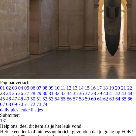
Paginaoverzicht
01
02
03
04
05
06
07
08
09
10
11
12
13
14
15
16
17
18
19
20
21
22
23
24
25
26
27
28
29
30
31
32
33
34
35
36
37
38
39
40
41
42
43
44
45
46
47
48
49
50
51
52
53
54
55
56
57
58
59
60
61
62
63
64
65
66
67
68
69
70
71
72
73
74
daily pics
leuke lijstjes
Submitter:
131
Help ons; deel dit item als je het leuk vond
Heb je een leuk of interessant bericht gevonden dat je graag op FOK!