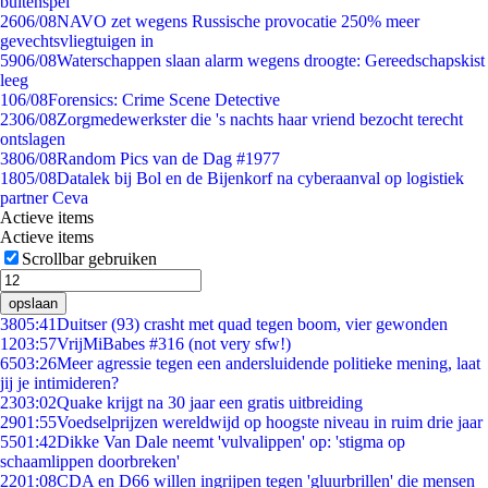
buitenspel
26
06/08
NAVO zet wegens Russische provocatie 250% meer
gevechtsvliegtuigen in
59
06/08
Waterschappen slaan alarm wegens droogte: Gereedschapskist
leeg
1
06/08
Forensics: Crime Scene Detective
23
06/08
Zorgmedewerkster die 's nachts haar vriend bezocht terecht
ontslagen
38
06/08
Random Pics van de Dag #1977
18
05/08
Datalek bij Bol en de Bijenkorf na cyberaanval op logistiek
partner Ceva
Actieve items
Actieve items
Scrollbar gebruiken
opslaan
38
05:41
Duitser (93) crasht met quad tegen boom, vier gewonden
12
03:57
VrijMiBabes #316 (not very sfw!)
65
03:26
Meer agressie tegen een andersluidende politieke mening, laat
jij je intimideren?
23
03:02
Quake krijgt na 30 jaar een gratis uitbreiding
29
01:55
Voedselprijzen wereldwijd op hoogste niveau in ruim drie jaar
55
01:42
Dikke Van Dale neemt 'vulvalippen' op: 'stigma op
schaamlippen doorbreken'
22
01:08
CDA en D66 willen ingrijpen tegen 'gluurbrillen' die mensen