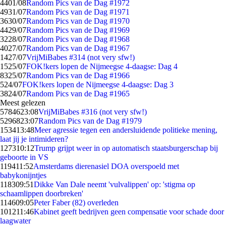
44
01/08
Random Pics van de Dag #1972
49
31/07
Random Pics van de Dag #1971
36
30/07
Random Pics van de Dag #1970
44
29/07
Random Pics van de Dag #1969
32
28/07
Random Pics van de Dag #1968
40
27/07
Random Pics van de Dag #1967
14
27/07
VrijMiBabes #314 (not very sfw!)
15
25/07
FOK!kers lopen de Nijmeegse 4-daagse: Dag 4
83
25/07
Random Pics van de Dag #1966
5
24/07
FOK!kers lopen de Nijmeegse 4-daagse: Dag 3
38
24/07
Random Pics van de Dag #1965
Meest gelezen
57846
23:08
VrijMiBabes #316 (not very sfw!)
52968
23:07
Random Pics van de Dag #1979
1534
13:48
Meer agressie tegen een andersluidende politieke mening,
laat jij je intimideren?
1273
10:12
Trump grijpt weer in op automatisch staatsburgerschap bij
geboorte in VS
1194
11:52
Amsterdams dierenasiel DOA overspoeld met
babykonijntjes
1183
09:51
Dikke Van Dale neemt 'vulvalippen' op: 'stigma op
schaamlippen doorbreken'
1146
09:05
Peter Faber (82) overleden
1012
11:46
Kabinet geeft bedrijven geen compensatie voor schade door
laagwater