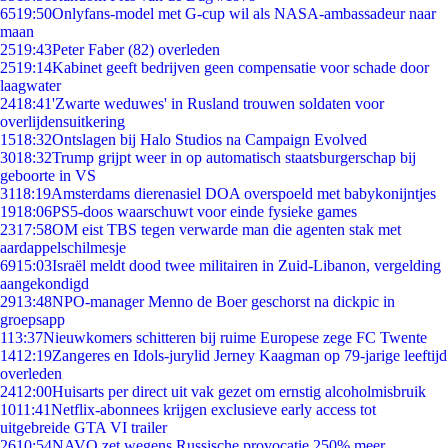
65
19:50
Onlyfans-model met G-cup wil als NASA-ambassadeur naar
maan
25
19:43
Peter Faber (82) overleden
25
19:14
Kabinet geeft bedrijven geen compensatie voor schade door
laagwater
24
18:41
'Zwarte weduwes' in Rusland trouwen soldaten voor
overlijdensuitkering
15
18:32
Ontslagen bij Halo Studios na Campaign Evolved
30
18:32
Trump grijpt weer in op automatisch staatsburgerschap bij
geboorte in VS
31
18:19
Amsterdams dierenasiel DOA overspoeld met babykonijntjes
19
18:06
PS5-doos waarschuwt voor einde fysieke games
23
17:58
OM eist TBS tegen verwarde man die agenten stak met
aardappelschilmesje
69
15:03
Israël meldt dood twee militairen in Zuid-Libanon, vergelding
aangekondigd
29
13:48
NPO-manager Menno de Boer geschorst na dickpic in
groepsapp
1
13:37
Nieuwkomers schitteren bij ruime Europese zege FC Twente
14
12:19
Zangeres en Idols-jurylid Jerney Kaagman op 79-jarige leeftijd
overleden
24
12:00
Huisarts per direct uit vak gezet om ernstig alcoholmisbruik
10
11:41
Netflix-abonnees krijgen exclusieve early access tot
uitgebreide GTA VI trailer
26
10:54
NAVO zet wegens Russische provocatie 250% meer