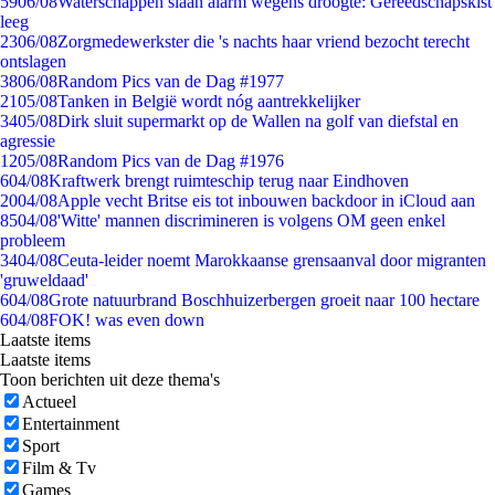
59
06/08
Waterschappen slaan alarm wegens droogte: Gereedschapskist
leeg
23
06/08
Zorgmedewerkster die 's nachts haar vriend bezocht terecht
ontslagen
38
06/08
Random Pics van de Dag #1977
21
05/08
Tanken in België wordt nóg aantrekkelijker
34
05/08
Dirk sluit supermarkt op de Wallen na golf van diefstal en
agressie
12
05/08
Random Pics van de Dag #1976
6
04/08
Kraftwerk brengt ruimteschip terug naar Eindhoven
20
04/08
Apple vecht Britse eis tot inbouwen backdoor in iCloud aan
85
04/08
'Witte' mannen discrimineren is volgens OM geen enkel
probleem
34
04/08
Ceuta-leider noemt Marokkaanse grensaanval door migranten
'gruweldaad'
6
04/08
Grote natuurbrand Boschhuizerbergen groeit naar 100 hectare
6
04/08
FOK! was even down
Laatste items
Laatste items
Toon berichten uit deze thema's
Actueel
Entertainment
Sport
Film & Tv
Games