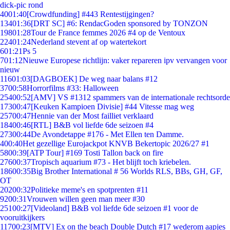
dick-pic rond
40
01:40
[Crowdfunding] #443 Rentestijgingen?
134
01:36
[DRT SC] #6: RendacGoden sponsored by TONZON
198
01:28
Tour de France femmes 2026 #4 op de Ventoux
224
01:24
Nederland stevent af op watertekort
6
01:21
Ps 5
7
01:12
Nieuwe Europese richtlijn: vaker repareren ipv vervangen voor
nieuw
116
01:03
[DAGBOEK] De weg naar balans #12
37
00:58
Horrorfilms #33: Halloween
254
00:52
[AMV] VS #1312 spammers van de internationale rechtsorde
173
00:47
[Keuken Kampioen Divisie] #44 Vitesse mag weg
257
00:47
Hennie van der Most failliet verklaard
184
00:46
[RTL] B&B vol liefde 6de seizoen #4
273
00:44
De Avondetappe #176 - Met Ellen ten Damme.
4
00:40
Het gezellige Eurojackpot KNVB Bekertopic 2026/27 #1
58
00:39
[ATP Tour] #169 Tosti Tallon back on fire
276
00:37
Tropisch aquarium #73 - Het blijft toch kriebelen.
186
00:35
Big Brother International # 56 Worlds RLS, BBs, GH, GF,
OT
202
00:32
Politieke meme's en spotprenten #11
92
00:31
Vrouwen willen geen man meer #30
251
00:27
[Videoland] B&B vol liefde 6de seizoen #1 voor de
vooruitkijkers
117
00:23
[MTV] Ex on the beach Double Dutch #17 wederom aapjes