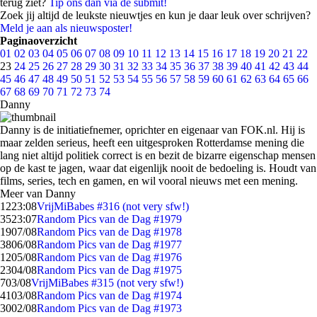
terug ziet?
Tip ons dan via de submit!
Zoek jij altijd de leukste nieuwtjes en kun je daar leuk over schrijven?
Meld je aan als nieuwsposter!
Paginaoverzicht
01
02
03
04
05
06
07
08
09
10
11
12
13
14
15
16
17
18
19
20
21
22
23
24
25
26
27
28
29
30
31
32
33
34
35
36
37
38
39
40
41
42
43
44
45
46
47
48
49
50
51
52
53
54
55
56
57
58
59
60
61
62
63
64
65
66
67
68
69
70
71
72
73
74
Danny
Danny is de initiatiefnemer, oprichter en eigenaar van FOK.nl. Hij is
maar zelden serieus, heeft een uitgesproken Rotterdamse mening die
lang niet altijd politiek correct is en bezit de bizarre eigenschap mensen
op de kast te jagen, waar dat eigenlijk nooit de bedoeling is. Houdt van
films, series, tech en gamen, en wil vooral nieuws met een mening.
Meer van Danny
12
23:08
VrijMiBabes #316 (not very sfw!)
35
23:07
Random Pics van de Dag #1979
19
07/08
Random Pics van de Dag #1978
38
06/08
Random Pics van de Dag #1977
12
05/08
Random Pics van de Dag #1976
23
04/08
Random Pics van de Dag #1975
7
03/08
VrijMiBabes #315 (not very sfw!)
41
03/08
Random Pics van de Dag #1974
30
02/08
Random Pics van de Dag #1973