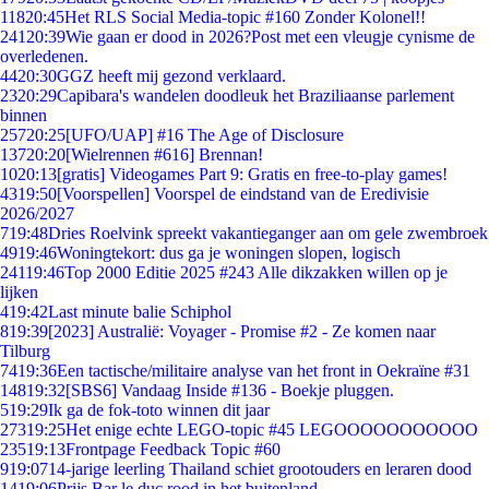
118
20:45
Het RLS Social Media-topic #160 Zonder Kolonel!!
241
20:39
Wie gaan er dood in 2026?Post met een vleugje cynisme de
overledenen.
44
20:30
GGZ heeft mij gezond verklaard.
23
20:29
Capibara's wandelen doodleuk het Braziliaanse parlement
binnen
257
20:25
[UFO/UAP] #16 The Age of Disclosure
137
20:20
[Wielrennen #616] Brennan!
10
20:13
[gratis] Videogames Part 9: Gratis en free-to-play games!
43
19:50
[Voorspellen] Voorspel de eindstand van de Eredivisie
2026/2027
7
19:48
Dries Roelvink spreekt vakantieganger aan om gele zwembroek
49
19:46
Woningtekort: dus ga je woningen slopen, logisch
241
19:46
Top 2000 Editie 2025 #243 Alle dikzakken willen op je
lijken
4
19:42
Last minute balie Schiphol
8
19:39
[2023] Australië: Voyager - Promise #2 - Ze komen naar
Tilburg
74
19:36
Een tactische/militaire analyse van het front in Oekraïne #31
148
19:32
[SBS6] Vandaag Inside #136 - Boekje pluggen.
5
19:29
Ik ga de fok-toto winnen dit jaar
273
19:25
Het enige echte LEGO-topic #45 LEGOOOOOOOOOOO
235
19:13
Frontpage Feedback Topic #60
9
19:07
14-jarige leerling Thailand schiet grootouders en leraren dood
14
19:06
Prijs Bar le duc rood in het buitenland