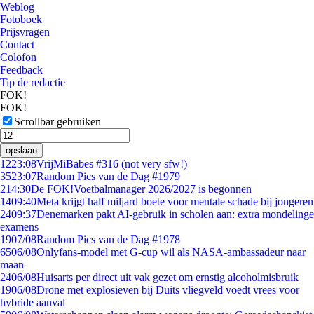
Weblog
Fotoboek
Prijsvragen
Contact
Colofon
Feedback
Tip de redactie
FOK!
FOK!
Scrollbar gebruiken
opslaan
12
23:08
VrijMiBabes #316 (not very sfw!)
35
23:07
Random Pics van de Dag #1979
2
14:30
De FOK!Voetbalmanager 2026/2027 is begonnen
14
09:40
Meta krijgt half miljard boete voor mentale schade bij jongeren
24
09:37
Denemarken pakt AI-gebruik in scholen aan: extra mondelinge
examens
19
07/08
Random Pics van de Dag #1978
65
06/08
Onlyfans-model met G-cup wil als NASA-ambassadeur naar
maan
24
06/08
Huisarts per direct uit vak gezet om ernstig alcoholmisbruik
19
06/08
Drone met explosieven bij Duits vliegveld voedt vrees voor
hybride aanval