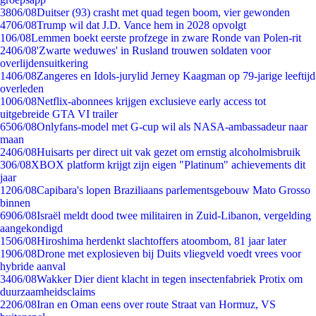
38
06/08
Duitser (93) crasht met quad tegen boom, vier gewonden
47
06/08
Trump wil dat J.D. Vance hem in 2028 opvolgt
1
06/08
Lemmen boekt eerste profzege in zware Ronde van Polen-rit
24
06/08
'Zwarte weduwes' in Rusland trouwen soldaten voor
overlijdensuitkering
14
06/08
Zangeres en Idols-jurylid Jerney Kaagman op 79-jarige leeftijd
overleden
10
06/08
Netflix-abonnees krijgen exclusieve early access tot
uitgebreide GTA VI trailer
65
06/08
Onlyfans-model met G-cup wil als NASA-ambassadeur naar
maan
24
06/08
Huisarts per direct uit vak gezet om ernstig alcoholmisbruik
3
06/08
XBOX platform krijgt zijn eigen "Platinum" achievements dit
jaar
12
06/08
Capibara's lopen Braziliaans parlementsgebouw Mato Grosso
binnen
69
06/08
Israël meldt dood twee militairen in Zuid-Libanon, vergelding
aangekondigd
15
06/08
Hiroshima herdenkt slachtoffers atoombom, 81 jaar later
19
06/08
Drone met explosieven bij Duits vliegveld voedt vrees voor
hybride aanval
34
06/08
Wakker Dier dient klacht in tegen insectenfabriek Protix om
duurzaamheidsclaims
22
06/08
Iran en Oman eens over route Straat van Hormuz, VS