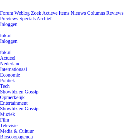
Forum
Weblog
Zoek
Actieve Items
Nieuws
Columns
Reviews
Previews
Specials
Archief
Inloggen
fok.nl
Inloggen
fok.nl
Actueel
Nederland
Internationaal
Economie
Politiek
Tech
Showbiz en Gossip
Opmerkelijk
Entertainment
Showbiz en Gossip
Muziek
Film
Televisie
Media & Cultuur
Bioscoopagenda