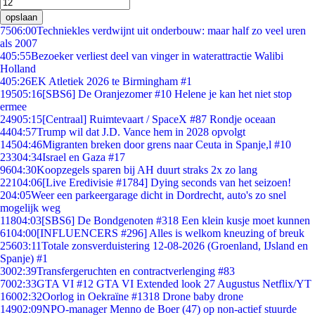
opslaan
75
06:00
Techniekles verdwijnt uit onderbouw: maar half zo veel uren
als 2007
4
05:55
Bezoeker verliest deel van vinger in waterattractie Walibi
Holland
4
05:26
EK Atletiek 2026 te Birmingham #1
195
05:16
[SBS6] De Oranjezomer #10 Helene je kan het niet stop
ermee
249
05:15
[Centraal] Ruimtevaart / SpaceX #87 Rondje oceaan
44
04:57
Trump wil dat J.D. Vance hem in 2028 opvolgt
145
04:46
Migranten breken door grens naar Ceuta in Spanje,l #10
233
04:34
Israel en Gaza #17
96
04:30
Koopzegels sparen bij AH duurt straks 2x zo lang
221
04:06
[Live Eredivisie #1784] Dying seconds van het seizoen!
2
04:05
Weer een parkeergarage dicht in Dordrecht, auto's zo snel
mogelijk weg
118
04:03
[SBS6] De Bondgenoten #318 Een klein kusje moet kunnen
61
04:00
[INFLUENCERS #296] Alles is welkom kneuzing of breuk
256
03:11
Totale zonsverduistering 12-08-2026 (Groenland, IJsland en
Spanje) #1
30
02:39
Transfergeruchten en contractverlenging #83
70
02:33
GTA VI #12 GTA VI Extended look 27 Augustus Netflix/YT
160
02:32
Oorlog in Oekraïne #1318 Drone baby drone
149
02:09
NPO-manager Menno de Boer (47) op non-actief stuurde