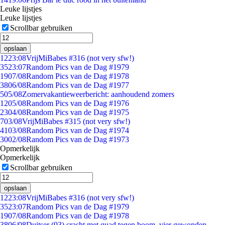
Leuke lijstjes
Leuke lijstjes
Scrollbar gebruiken
opslaan
12
23:08
VrijMiBabes #316 (not very sfw!)
35
23:07
Random Pics van de Dag #1979
19
07/08
Random Pics van de Dag #1978
38
06/08
Random Pics van de Dag #1977
5
05/08
Zomervakantieweerbericht: aanhoudend zomers
12
05/08
Random Pics van de Dag #1976
23
04/08
Random Pics van de Dag #1975
7
03/08
VrijMiBabes #315 (not very sfw!)
41
03/08
Random Pics van de Dag #1974
30
02/08
Random Pics van de Dag #1973
Opmerkelijk
Opmerkelijk
Scrollbar gebruiken
opslaan
12
23:08
VrijMiBabes #316 (not very sfw!)
35
23:07
Random Pics van de Dag #1979
19
07/08
Random Pics van de Dag #1978
38
06/08
Duitser (93) crasht met quad tegen boom, vier gewonden