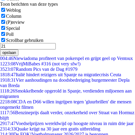
Toon berichten van deze types
Weblog
Column
(P)review
Special
Poll
Scrollbar gebruiken
opslaan
0
04:46
Niewiadoma profiteert van pokerspel en grijpt geel op Ventoux
12
23:08
VrijMiBabes #316 (not very sfw!)
35
23:07
Random Pics van de Dag #1979
18
18:47
Italië hindert reizigers uit Spanje na migratiecrisis Ceuta
19
18:31
Vier aanhoudingen na doodsbedreiging burgemeester Depla
van Breda
11
18:26
Smokkelbende opgerold in Spanje, verdienden miljoenen aan
migranten
22
18:08
CDA en D66 willen ingrijpen tegen 'gluurbrillen' die mensen
ongemerkt filmen
11
17:56
Benzineprijs daalt verder, onzekerheid over Straat van Hormuz
blijft
29
17:47
Voedselprijzen wereldwijd op hoogste niveau in ruim drie jaar
23
14:33
Quake krijgt na 30 jaar een gratis uitbreiding
2
14:30
De FOK!Voetbalmanager 2026/2027 is begonnen