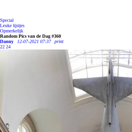
Special
Leuke lijstjes
Opmerkelijk
Random Pics van de Dag #360
Danny
12-07-2021 07:37
print
22
24