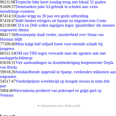
962
11:08
Tropische hitte keert zondag terug met lokaal 32 graden
916
09:37
Denemarken pakt AI-gebruik in scholen aan: extra
mondelinge examens
874
14:33
Quake krijgt na 30 jaar een gratis uitbreiding
874
18:47
Italië hindert reizigers uit Spanje na migratiecrisis Ceuta
821
18:08
CDA en D66 willen ingrijpen tegen 'gluurbrillen' die mensen
ongemerkt filmen
804
17:56
Benzineprijs daalt verder, onzekerheid over Straat van
Hormuz blijft
771
09:40
Meta krijgt half miljard boete voor mentale schade bij
jongeren
665
11:14
OM eist TBS tegen verwarde man die agenten stak met
aardappelschilmesje
650
18:31
Vier aanhoudingen na doodsbedreiging burgemeester Depla
van Breda
599
18:26
Smokkelbende opgerold in Spanje, verdienden miljoenen aan
migranten
545
17:47
Voedselprijzen wereldwijd op hoogste niveau in ruim drie
jaar
50
04:46
Niewiadoma profiteert van pokerspel en grijpt geel op
Ventoux
▼ Advertentie door Refinery89