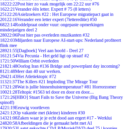
182
22:22
Post hier zo vaak mogelijk om 22:22 uur #76
16
22:21
Verander één letter. Expert # 75 (8 letters)
251
22:20
Asielzoekers #22 : Het Europese migratiepact gaat in
201
22:16
Verander een letter expert (7lettereditie) #50
68
22:14
Roddelpraat onder vuur: ongepaste opmerkingen
minderjarigen deel 2
280
22:06
Post hier pas overleden muzikanten #32
18
22:03
Miljarden naar Europese AI-start-ups: Nederland profiteert
flink mee
289
21:55
[Dagboek] Veel aan hoofd - Deel 27
161
21:54
Via Pecunia - Het geld ligt op straat! #2
17
21:50
William Orbit overleden
218
21:48
Oorlog Iran #136 Bridge and powerplant day incoming?
81
21:48
Meer dan 40 uur werken.
294
21:43
Het Atletiektopic #72
113
21:37
The Killers #21 Imploding The Mirage Tour
173
21:28
Wat is jullie binnenhuistemperatuur? #81 Horrorzomer
100
21:28
Teltopic #1563 tel door en door en door....
17
21:26
[HBO] Stuart Fails to Save the Universe (Big Bang Theory
spinoff)
42
21:19
Eeuwig voortleven
24
21:12
Op vakantie met (kleine) kinderen #30
143
21:08
Zaken waar je je echt dood aan ergert #17 - Werklui
248
20:58
Afbeeldingen die je gemaakt hebt met AI
179
20:53
Laatst gekochte CD/LP/MuziekDVD deel 75 | koopjes