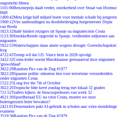
ongemerkt filmen
11
01:06
Benzineprijs daalt verder, onzekerheid over Straat van Hormuz
blijft
14
00:42
Meta krijgt half miljard boete voor mentale schade bij jongeren
19
00:12
Vier aanhoudingen na doodsbedreiging burgemeester Depla
van Breda
18
23:32
Italië hindert reizigers uit Spanje na migratiecrisis Ceuta
11
23:30
Smokkelbende opgerold in Spanje, verdienden miljoenen aan
migranten
59
22:53
Waterschappen slaan alarm wegens droogte: Gereedschapskist
leeg
47
22:43
Trump wil dat J.D. Vance hem in 2028 opvolgt
34
22:32
Ceuta-leider noemt Marokkaanse grensaanval door migranten
'gruweldaad'
38
22:29
Random Pics van de Dag #1977
38
22:28
Spaanse politie: minstens tien voor terrorisme veroordeelden
onder migranten Ceuta
15
22:25
Long live the 7th of October
30
22:20
Tropische hitte keert zondag terug met lokaal 32 graden
7
21:52
Trailers kijken: de bioscoopreleases van week 32
46
21:30
Spoedberaad EU na crisis Ceuta, moeten we onze
buitengrenzen beter bewaken?
24
21:01
Denemarken pakt AI-gebruik in scholen aan: extra mondelinge
examens
35
19:58
Random Pics van de Dag #1979