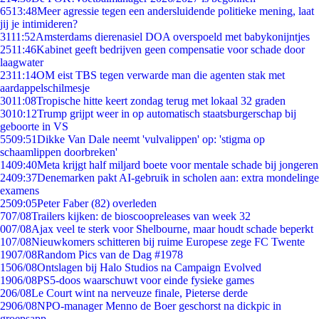
65
13:48
Meer agressie tegen een andersluidende politieke mening, laat
jij je intimideren?
31
11:52
Amsterdams dierenasiel DOA overspoeld met babykonijntjes
25
11:46
Kabinet geeft bedrijven geen compensatie voor schade door
laagwater
23
11:14
OM eist TBS tegen verwarde man die agenten stak met
aardappelschilmesje
30
11:08
Tropische hitte keert zondag terug met lokaal 32 graden
30
10:12
Trump grijpt weer in op automatisch staatsburgerschap bij
geboorte in VS
55
09:51
Dikke Van Dale neemt 'vulvalippen' op: 'stigma op
schaamlippen doorbreken'
14
09:40
Meta krijgt half miljard boete voor mentale schade bij jongeren
24
09:37
Denemarken pakt AI-gebruik in scholen aan: extra mondelinge
examens
25
09:05
Peter Faber (82) overleden
7
07/08
Trailers kijken: de bioscoopreleases van week 32
0
07/08
Ajax veel te sterk voor Shelbourne, maar houdt schade beperkt
1
07/08
Nieuwkomers schitteren bij ruime Europese zege FC Twente
19
07/08
Random Pics van de Dag #1978
15
06/08
Ontslagen bij Halo Studios na Campaign Evolved
19
06/08
PS5-doos waarschuwt voor einde fysieke games
2
06/08
Le Court wint na nerveuze finale, Pieterse derde
29
06/08
NPO-manager Menno de Boer geschorst na dickpic in
groepsapp