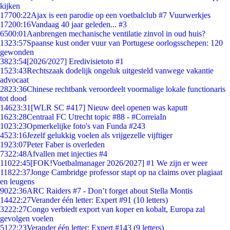
kijken
177
00:22
Ajax is een parodie op een voetbalclub #7 Vuurwerkjes
172
00:16
Vandaag 40 jaar geleden... #3
65
00:01
Aanbrengen mechanische ventilatie zinvol in oud huis?
13
23:57
Spaanse kust onder vuur van Portugese oorlogsschepen: 120
gewonden
38
23:54
[2026/2027] Eredivisietoto #1
15
23:43
Rechtszaak dodelijk ongeluk uitgesteld vanwege vakantie
advocaat
28
23:36
Chinese rechtbank veroordeelt voormalige lokale functionaris
tot dood
146
23:31
[WLR SC #417] Nieuw deel openen was kaputt
16
23:28
Centraal FC Utrecht topic #88 - #CorreiaIn
10
23:23
Opmerkelijke foto's van Funda #243
45
23:16
Jezelf gelukkig voelen als vrijgezelle vijftiger
19
23:07
Peter Faber is overleden
73
22:48
Afvallen met injecties #4
110
22:45
[FOK!Voetbalmanager 2026/2027] #1 We zijn er weer
118
22:37
Jonge Cambridge professor stapt op na claims over plagiaat
en leugens
90
22:36
ARC Raiders #7 - Don’t forget about Stella Montis
144
22:27
Verander één letter: Expert #91 (10 letters)
32
22:27
Congo verbiedt export van koper en kobalt, Europa zal
gevolgen voelen
51
22:23
Verander één letter: Expert #143 (9 letters)