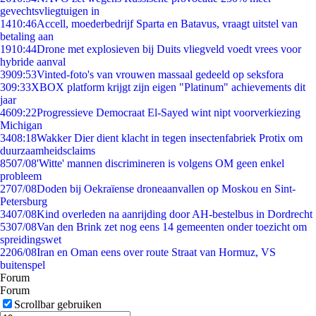
gevechtsvliegtuigen in
14
10:46
Accell, moederbedrijf Sparta en Batavus, vraagt uitstel van
betaling aan
19
10:44
Drone met explosieven bij Duits vliegveld voedt vrees voor
hybride aanval
39
09:53
Vinted-foto's van vrouwen massaal gedeeld op seksfora
3
09:33
XBOX platform krijgt zijn eigen "Platinum" achievements dit
jaar
46
09:22
Progressieve Democraat El-Sayed wint nipt voorverkiezing
Michigan
34
08:18
Wakker Dier dient klacht in tegen insectenfabriek Protix om
duurzaamheidsclaims
85
07/08
'Witte' mannen discrimineren is volgens OM geen enkel
probleem
27
07/08
Doden bij Oekraïense droneaanvallen op Moskou en Sint-
Petersburg
34
07/08
Kind overleden na aanrijding door AH-bestelbus in Dordrecht
53
07/08
Van den Brink zet nog eens 14 gemeenten onder toezicht om
spreidingswet
22
06/08
Iran en Oman eens over route Straat van Hormuz, VS
buitenspel
Forum
Forum
Scrollbar gebruiken