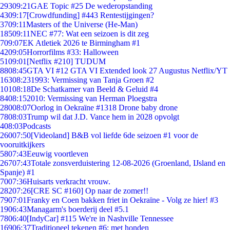
293
09:21
GAE Topic #25 De wederopstanding
43
09:17
[Crowdfunding] #443 Rentestijgingen?
37
09:11
Masters of the Universe (He-Man)
185
09:11
NEC #77: Wat een seizoen is dit zeg
7
09:07
EK Atletiek 2026 te Birmingham #1
42
09:05
Horrorfilms #33: Halloween
51
09:01
[Netflix #210] TUDUM
88
08:45
GTA VI #12 GTA VI Extended look 27 Augustus Netflix/YT
163
08:23
1993: Vermissing van Tanja Groen #2
101
08:18
De Schatkamer van Beeld & Geluid #4
84
08:15
2010: Vermissing van Herman Ploegstra
280
08:07
Oorlog in Oekraïne #1318 Drone baby drone
78
08:03
Trump wil dat J.D. Vance hem in 2028 opvolgt
4
08:03
Podcasts
260
07:50
[Videoland] B&B vol liefde 6de seizoen #1 voor de
vooruitkijkers
58
07:43
Eeuwig voortleven
267
07:43
Totale zonsverduistering 12-08-2026 (Groenland, IJsland en
Spanje) #1
70
07:36
Huisarts verkracht vrouw.
282
07:26
[CRE SC #160] Op naar de zomer!!
79
07:01
Franky en Coen bakken friet in Oekraïne - Volg ze hier! #3
19
06:43
Managarm's boerderij deel #5.1
78
06:40
[IndyCar] #115 We're in Nashville Tennessee
169
06:37
Traditioneel tekenen #6; met honden