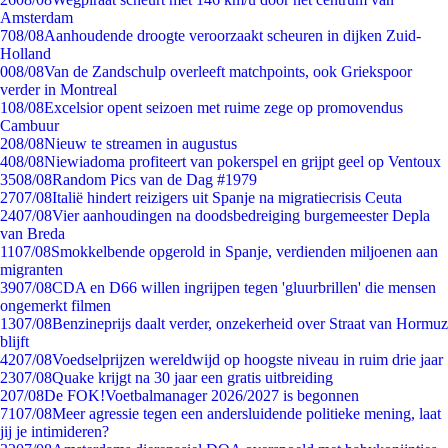
Amsterdam
7
08/08
Aanhoudende droogte veroorzaakt scheuren in dijken Zuid-
Holland
0
08/08
Van de Zandschulp overleeft matchpoints, ook Griekspoor
verder in Montreal
1
08/08
Excelsior opent seizoen met ruime zege op promovendus
Cambuur
2
08/08
Nieuw te streamen in augustus
4
08/08
Niewiadoma profiteert van pokerspel en grijpt geel op Ventoux
35
08/08
Random Pics van de Dag #1979
27
07/08
Italië hindert reizigers uit Spanje na migratiecrisis Ceuta
24
07/08
Vier aanhoudingen na doodsbedreiging burgemeester Depla
van Breda
11
07/08
Smokkelbende opgerold in Spanje, verdienden miljoenen aan
migranten
39
07/08
CDA en D66 willen ingrijpen tegen 'gluurbrillen' die mensen
ongemerkt filmen
13
07/08
Benzineprijs daalt verder, onzekerheid over Straat van Hormuz
blijft
42
07/08
Voedselprijzen wereldwijd op hoogste niveau in ruim drie jaar
23
07/08
Quake krijgt na 30 jaar een gratis uitbreiding
2
07/08
De FOK!Voetbalmanager 2026/2027 is begonnen
71
07/08
Meer agressie tegen een andersluidende politieke mening, laat
jij je intimideren?