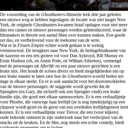
De voorzetting van de
Ghostbusters
-filmserie leek drie jaar geleden
een nieuwe weg te hebben ingeslagen; de locatie was niet langer New
York, de originele Ghostbusters kwamen braaf opdagen voor niet meer
dan een cameo en nieuwe personages werden geïntroduceerd, waar de
filmmakers in theorie een aantal films over kunnen maken. Een goede
zet dus, en veelbelovend voor de toekomst van de serie.
Wat er in
Frozen Empire
echter wordt gedaan is te weinig
vernieuwend. De terugkeer naar New York, de heringebruikname van
de kazerne en een iets grotere rol voor Dan Aykroyd, Bill Murray en
Ernie Hudson (oh, en Annie Potts, en William Atherton), vermengd
met de personages uit
Afterlife
en een paar nieuwe gezichten is een
leuke mix. Het houdt de scènes divers en biedt mogelijkheden om op
een leuke manier te laten zien hoe de
Ghostbusters
-wereld heden ten
dage in elkaar steekt. En er is ook aandacht voor het doorontwikkelen
van de nieuwe personages; de suggestie wordt gewekt dat de
Spenglers (en Gary, die zichzelf ook een Spengler vindt) een leuke
familie zijn, die goed met elkaar samenwerken. Er is een verhaallijntje
voor Phoebe, die vanwege haar leeftijd (ze is nog minderjarig) op een
zijspoor wordt gezet en de geest van een overleden leeftijdsgenoot leert
kennen. Er is een verhaallijntje voor Trevor, die een (voor kijkers)
oude bekende ontmoet in zijn onderzoek naar het verdwijnen van de
snacks uit de keuken. En de film, nog steeds een echte comedy, biedt
voldoende momenten om te lachen.