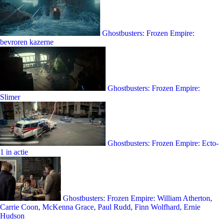
Ghostbusters: Frozen Empire:
bevroren kazerne
Ghostbusters: Frozen Empire:
Slimer
Ghostbusters: Frozen Empire: Ecto-
1 in actie
Ghostbusters: Frozen Empire: William Atherton,
Carrie Coon, McKenna Grace, Paul Rudd, Finn Wolfhard, Ernie
Hudson