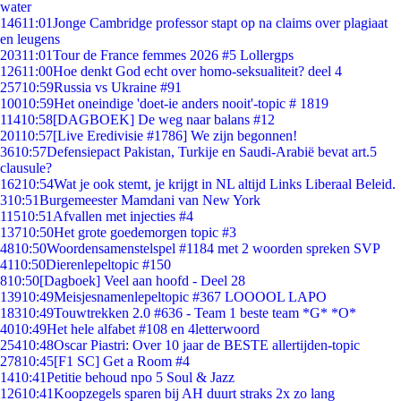
water
146
11:01
Jonge Cambridge professor stapt op na claims over plagiaat
en leugens
203
11:01
Tour de France femmes 2026 #5 Lollergps
126
11:00
Hoe denkt God echt over homo-seksualiteit? deel 4
257
10:59
Russia vs Ukraine #91
100
10:59
Het oneindige 'doet-ie anders nooit'-topic # 1819
114
10:58
[DAGBOEK] De weg naar balans #12
201
10:57
[Live Eredivisie #1786] We zijn begonnen!
36
10:57
Defensiepact Pakistan, Turkije en Saudi-Arabië bevat art.5
clausule?
162
10:54
Wat je ook stemt, je krijgt in NL altijd Links Liberaal Beleid.
3
10:51
Burgemeester Mamdani van New York
115
10:51
Afvallen met injecties #4
137
10:50
Het grote goedemorgen topic #3
48
10:50
Woordensamenstelspel #1184 met 2 woorden spreken SVP
41
10:50
Dierenlepeltopic #150
8
10:50
[Dagboek] Veel aan hoofd - Deel 28
139
10:49
Meisjesnamenlepeltopic #367 LOOOOL LAPO
183
10:49
Touwtrekken 2.0 #636 - Team 1 beste team *G* *O*
40
10:49
Het hele alfabet #108 en 4letterwoord
254
10:48
Oscar Piastri: Over 10 jaar de BESTE allertijden-topic
278
10:45
[F1 SC] Get a Room #4
14
10:41
Petitie behoud npo 5 Soul & Jazz
126
10:41
Koopzegels sparen bij AH duurt straks 2x zo lang