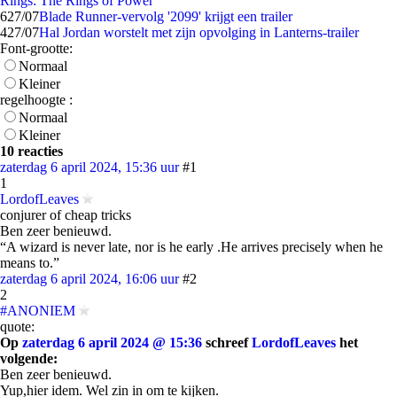
Rings: The Rings of Power
6
27/07
Blade Runner-vervolg '2099' krijgt een trailer
4
27/07
Hal Jordan worstelt met zijn opvolging in Lanterns-trailer
Font-grootte:
Normaal
Kleiner
regelhoogte :
Normaal
Kleiner
10 reacties
zaterdag 6 april 2024, 15:36 uur
#1
1
LordofLeaves
conjurer of cheap tricks
Ben zeer benieuwd.
“A wizard is never late, nor is he early .He arrives precisely when he
means to.”
zaterdag 6 april 2024, 16:06 uur
#2
2
#ANONIEM
quote:
Op
zaterdag 6 april 2024 @ 15:36
schreef
LordofLeaves
het
volgende:
Ben zeer benieuwd.
Yup,hier idem. Wel zin in om te kijken.