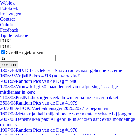
Weblog
Fotoboek
Prijsvragen
Contact
Colofon
Feedback
Tip de redactie
FOK!
FOK!
Scrollbar gebruiken
opslaan
13
07:36
MIVD-baas lekt via Strava routes naar geheime kazerne
16
06:35
VrijMiBabes #316 (not very sfw!)
70
01:09
Random Pics van de Dag #1980
12
08/08
Vrouw krijgt 30 maanden cel voor afpersing 12-jarige
misdienaar in kerk
51
08/08
PostNL-bezorger steekt bewoner na ruzie over pakket
35
08/08
Random Pics van de Dag #1979
2
07/08
De FOK!Voetbalmanager 2026/2027 is begonnen
16
07/08
Meta krijgt half miljard boete voor mentale schade bij jongeren
20
07/08
Denemarken pakt AI-gebruik in scholen aan: extra mondelinge
examens
19
07/08
Random Pics van de Dag #1978