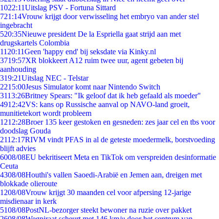
10
22:11
Uitslag PSV - Fortuna Sittard
7
21:14
Vrouw krijgt door verwisseling het embryo van ander stel
ingebracht
5
20:35
Nieuwe president De la Espriella gaat strijd aan met
drugskartels Colombia
11
20:11
Geen 'happy end' bij seksdate via Kinky.nl
37
19:57
XR blokkeert A12 ruim twee uur, agent gebeten bij
aanhouding
3
19:21
Uitslag NEC - Telstar
22
15:00
Jesus Simulator komt naar Nintendo Switch
31
13:26
Britney Spears: "Ik geloof dat ik heb gefaald als moeder"
49
12:42
VS: kans op Russische aanval op NAVO-land groeit,
munitietekort wordt probleem
12
12:28
Broer 135 keer gestoken en gesneden: zes jaar cel en tbs voor
doodslag Gouda
21
12:17
RIVM vindt PFAS in al de geteste moedermelk, borstvoeding
blijft advies
60
08/08
EU bekritiseert Meta en TikTok om verspreiden desinformatie
Ceuta
43
08/08
Houthi's vallen Saoedi-Arabië en Jemen aan, dreigen met
blokkade olieroute
12
08/08
Vrouw krijgt 30 maanden cel voor afpersing 12-jarige
misdienaar in kerk
51
08/08
PostNL-bezorger steekt bewoner na ruzie over pakket
26
08/08
Wegpiraat scheurt met 146 km/u door het centrum van