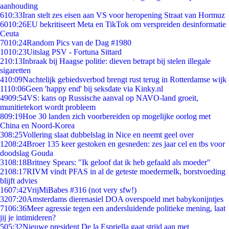
aanhouding
6
10:33
Iran stelt zes eisen aan VS voor heropening Straat van Hormuz
60
10:26
EU bekritiseert Meta en TikTok om verspreiden desinformatie
Ceuta
70
10:24
Random Pics van de Dag #1980
10
10:23
Uitslag PSV - Fortuna Sittard
2
10:13
Inbraak bij Haagse politie: dieven betrapt bij stelen illegale
sigaretten
4
10:09
Nachtelijk gebiedsverbod brengt rust terug in Rotterdamse wijk
11
10:06
Geen 'happy end' bij seksdate via Kinky.nl
49
09:54
VS: kans op Russische aanval op NAVO-land groeit,
munitietekort wordt probleem
8
09:19
Hoe 30 landen zich voorbereiden op mogelijke oorlog met
China en Noord-Korea
3
08:25
Vollering slaat dubbelslag in Nice en neemt geel over
12
08:24
Broer 135 keer gestoken en gesneden: zes jaar cel en tbs voor
doodslag Gouda
31
08:18
Britney Spears: "Ik geloof dat ik heb gefaald als moeder"
21
08:17
RIVM vindt PFAS in al de geteste moedermelk, borstvoeding
blijft advies
16
07:42
VrijMiBabes #316 (not very sfw!)
32
07:20
Amsterdams dierenasiel DOA overspoeld met babykonijntjes
71
06:36
Meer agressie tegen een andersluidende politieke mening, laat
jij je intimideren?
5
05:32
Nieuwe president De la Espriella gaat strijd aan met