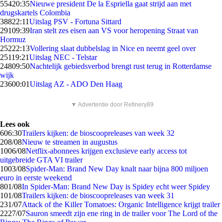
554
20:35
Nieuwe president De la Espriella gaat strijd aan met
drugskartels Colombia
388
22:11
Uitslag PSV - Fortuna Sittard
291
09:39
Iran stelt zes eisen aan VS voor heropening Straat van
Hormuz
252
22:13
Vollering slaat dubbelslag in Nice en neemt geel over
251
19:21
Uitslag NEC - Telstar
248
09:50
Nachtelijk gebiedsverbod brengt rust terug in Rotterdamse
wijk
236
00:01
Uitslag AZ - ADO Den Haag
▼ Advertentie door Refinery89
Lees ook
6
06:30
Trailers kijken: de bioscoopreleases van week 32
2
08/08
Nieuw te streamen in augustus
10
06/08
Netflix-abonnees krijgen exclusieve early access tot
uitgebreide GTA VI trailer
10
03/08
Spider-Man: Brand New Day knalt naar bijna 800 miljoen
euro in eerste weekend
8
01/08
In Spider-Man: Brand New Day is Spidey echt weer Spidey
1
01/08
Trailers kijken: de bioscoopreleases van week 31
2
31/07
Attack of the Killer Tomatoes: Organic Intelligence krijgt trailer
22
27/07
Sauron smeedt zijn ene ring in de trailer voor The Lord of the