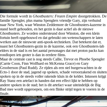
Die formule wordt in
Ghostbusters: Frozen Empire
doorgetrokken. De
familie Spengler, plus mama Spenglers vriendje Gary, zijn verhuisd
naar New York, waar Winston Zeddemore de Ghostbusters-kazerne in
stand heeft gehouden, en het gezin is daar actief als de nieuwe
Ghostbusters. Ze worden ondersteund door Winston, die een klein
fortuin heeft opgebouwd en dat gebruikt om wetenschappers te laten
werken aan de nieuwste anti-spook-technieken. Dat betekent dat er,
naast het Ghostbusters-gezin in de kazerne, ook een Ghostbusters-lab
elders in de stad is en het aantal personages dat met proton packs kan
rondlopen iets groter is dan in eerdere films.
Maar de centrale cast is nog steeds Callie, Trevor en Phoebe Spengler
(Carrie Coon, Finn Wolfhard en McKenna Grace) en Gary
Grooberson (Paul Rudd). Ze rijden als een stel burgerwachten in de
Ecto-1 door de stad, jagend op spoken, schade veroorzakend en sluiten
spoken op in de steeds voller rakende kluis in de kelder. Intussen krijgt
Ray Stanz een artefact in handen dat een effect lijkt te hebben op
andere spoken in de stad; het is dit artefact waar uiteindelijk de Big
Bad mee wordt opgeroepen, om een flinke strijd tegen te voeren in de
finale.