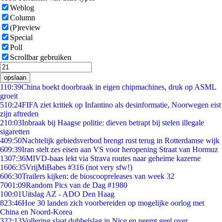
Weblog
Column
(P)review
Special
Poll
Scrollbar gebruiken
opslaan
1
10:39
China boekt doorbraak in eigen chipmachines, druk op ASML
groeit
5
10:24
FIFA ziet kritiek op Infantino als desinformatie, Noorwegen eist
zijn aftreden
2
10:03
Inbraak bij Haagse politie: dieven betrapt bij stelen illegale
sigaretten
4
09:50
Nachtelijk gebiedsverbod brengt rust terug in Rotterdamse wijk
6
09:39
Iran stelt zes eisen aan VS voor heropening Straat van Hormuz
13
07:36
MIVD-baas lekt via Strava routes naar geheime kazerne
16
06:35
VrijMiBabes #316 (not very sfw!)
6
06:30
Trailers kijken: de bioscoopreleases van week 32
70
01:09
Random Pics van de Dag #1980
1
00:01
Uitslag AZ - ADO Den Haag
8
23:46
Hoe 30 landen zich voorbereiden op mogelijke oorlog met
China en Noord-Korea
3
22:13
Vollering slaat dubbelslag in Nice en neemt geel over