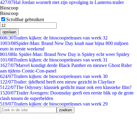
4
27/07
Hal Jordan worstelt met zijn opvolging in Lanterns-trailer
Bioscoop
Bioscoop
Scrollbar gebruiken
opslaan
6
06:30
Trailers kijken: de bioscoopreleases van week 32
10
03/08
Spider-Man: Brand New Day knalt naar bijna 800 miljoen
euro in eerste weekend
8
01/08
In Spider-Man: Brand New Day is Spidey echt weer Spidey
1
01/08
Trailers kijken: de bioscoopreleases van week 31
16
27/07
Marvel kondigt derde Black Panther en nieuwe Ghost Rider
aan tijdens Comic-Con-panel
6
24/07
Trailers kijken: de bioscoopreleases van week 30
1
22/07
Trailer: ijdelheid heeft een nieuw gezicht in Clayface
51
22/07
The Odyssey: klassiek gedicht maar ook een klassieke film?
15
20/07
Trailer Avengers: Doomsday geeft een eerste blik op de grote
clash tussen de superhelden
5
19/07
Trailers kijken: de bioscoopreleases van week 29