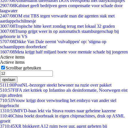
32
07/08
Amsterdams dierenasiel DOA overspoeld met babykonijntjes
29
07/08
Kabinet geeft bedrijven geen compensatie voor schade door
laagwater
24
07/08
OM eist TBS tegen verwarde man die agenten stak met
aardappelschilmesje
30
07/08
Tropische hitte keert zondag terug met lokaal 32 graden
30
07/08
Trump grijpt weer in op automatisch staatsburgerschap bij
geboorte in VS
57
07/08
Dikke Van Dale neemt 'vulvalippen' op: 'stigma op
schaamlippen doorbreken'
16
07/08
Meta krijgt half miljard boete voor mentale schade bij jongeren
Actieve items
Actieve items
Scrollbar gebruiken
opslaan
51
11:00
PostNL-bezorger steekt bewoner na ruzie over pakket
5
10:57
FIFA ziet kritiek op Infantino als desinformatie, Noorwegen eist
zijn aftreden
7
10:53
Vrouw krijgt door verwisseling het embryo van ander stel
ingebracht
13
10:53
MIVD-baas lekt via Strava routes naar geheime kazerne
1
10:46
China boekt doorbraak in eigen chipmachines, druk op ASML
groeit
37
10:45
XR blokkeert A12 ruim twee uur, agent gebeten bij