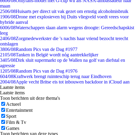
66
06/08
Onlyfans-model met G-cup wil als NASA-ambassadeur naar
maan
25
06/08
Huisarts per direct uit vak gezet om ernstig alcoholmisbruik
19
06/08
Drone met explosieven bij Duits vliegveld voedt vrees voor
hybride aanval
60
06/08
Waterschappen slaan alarm wegens droogte: Gereedschapskist
leeg
24
06/08
Zorgmedewerkster die 's nachts haar vriend bezocht terecht
ontslagen
38
06/08
Random Pics van de Dag #1977
21
05/08
Tanken in België wordt nóg aantrekkelijker
34
05/08
Dirk sluit supermarkt op de Wallen na golf van diefstal en
agressie
12
05/08
Random Pics van de Dag #1976
6
04/08
Kraftwerk brengt ruimteschip terug naar Eindhoven
20
04/08
Apple vecht Britse eis tot inbouwen backdoor in iCloud aan
Laatste items
Laatste items
Toon berichten uit deze thema's
Actueel
Entertainment
Sport
Film & Tv
Games
Toon berichten van deze types