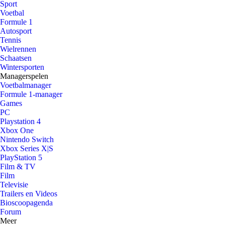
Sport
Voetbal
Formule 1
Autosport
Tennis
Wielrennen
Schaatsen
Wintersporten
Managerspelen
Voetbalmanager
Formule 1-manager
Games
PC
Playstation 4
Xbox One
Nintendo Switch
Xbox Series X|S
PlayStation 5
Film & TV
Film
Televisie
Trailers en Videos
Bioscoopagenda
Forum
Meer