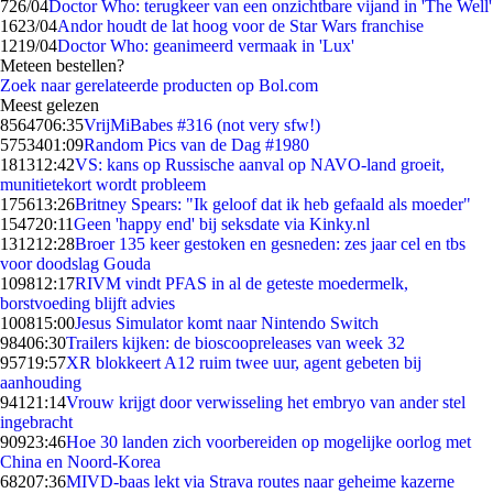
7
26/04
Doctor Who: terugkeer van een onzichtbare vijand in 'The Well'
16
23/04
Andor houdt de lat hoog voor de Star Wars franchise
12
19/04
Doctor Who: geanimeerd vermaak in 'Lux'
Meteen bestellen?
Zoek naar gerelateerde producten op Bol.com
Meest gelezen
85647
06:35
VrijMiBabes #316 (not very sfw!)
57534
01:09
Random Pics van de Dag #1980
1813
12:42
VS: kans op Russische aanval op NAVO-land groeit,
munitietekort wordt probleem
1756
13:26
Britney Spears: "Ik geloof dat ik heb gefaald als moeder"
1547
20:11
Geen 'happy end' bij seksdate via Kinky.nl
1312
12:28
Broer 135 keer gestoken en gesneden: zes jaar cel en tbs
voor doodslag Gouda
1098
12:17
RIVM vindt PFAS in al de geteste moedermelk,
borstvoeding blijft advies
1008
15:00
Jesus Simulator komt naar Nintendo Switch
984
06:30
Trailers kijken: de bioscoopreleases van week 32
957
19:57
XR blokkeert A12 ruim twee uur, agent gebeten bij
aanhouding
941
21:14
Vrouw krijgt door verwisseling het embryo van ander stel
ingebracht
909
23:46
Hoe 30 landen zich voorbereiden op mogelijke oorlog met
China en Noord-Korea
682
07:36
MIVD-baas lekt via Strava routes naar geheime kazerne