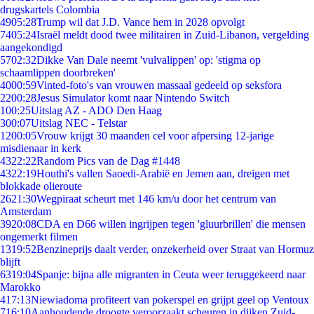
drugskartels Colombia
49
05:28
Trump wil dat J.D. Vance hem in 2028 opvolgt
74
05:24
Israël meldt dood twee militairen in Zuid-Libanon, vergelding
aangekondigd
57
02:32
Dikke Van Dale neemt 'vulvalippen' op: 'stigma op
schaamlippen doorbreken'
40
00:59
Vinted-foto's van vrouwen massaal gedeeld op seksfora
22
00:28
Jesus Simulator komt naar Nintendo Switch
1
00:25
Uitslag AZ - ADO Den Haag
3
00:07
Uitslag NEC - Telstar
12
00:05
Vrouw krijgt 30 maanden cel voor afpersing 12-jarige
misdienaar in kerk
43
22:22
Random Pics van de Dag #1448
43
22:19
Houthi's vallen Saoedi-Arabië en Jemen aan, dreigen met
blokkade olieroute
26
21:30
Wegpiraat scheurt met 146 km/u door het centrum van
Amsterdam
39
20:08
CDA en D66 willen ingrijpen tegen 'gluurbrillen' die mensen
ongemerkt filmen
13
19:52
Benzineprijs daalt verder, onzekerheid over Straat van Hormuz
blijft
63
19:04
Spanje: bijna alle migranten in Ceuta weer teruggekeerd naar
Marokko
4
17:13
Niewiadoma profiteert van pokerspel en grijpt geel op Ventoux
7
16:10
Aanhoudende droogte veroorzaakt scheuren in dijken Zuid-