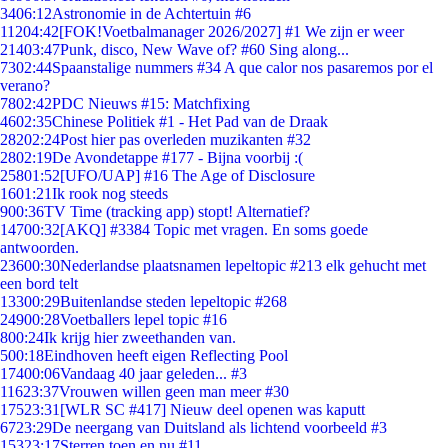
34
06:12
Astronomie in de Achtertuin #6
112
04:42
[FOK!Voetbalmanager 2026/2027] #1 We zijn er weer
214
03:47
Punk, disco, New Wave of? #60 Sing along...
73
02:44
Spaanstalige nummers #34 A que calor nos pasaremos por el
verano?
78
02:42
PDC Nieuws #15: Matchfixing
46
02:35
Chinese Politiek #1 - Het Pad van de Draak
282
02:24
Post hier pas overleden muzikanten #32
28
02:19
De Avondetappe #177 - Bijna voorbij :(
258
01:52
[UFO/UAP] #16 The Age of Disclosure
16
01:21
Ik rook nog steeds
9
00:36
TV Time (tracking app) stopt! Alternatief?
147
00:32
[AKQ] #3384 Topic met vragen. En soms goede
antwoorden.
236
00:30
Nederlandse plaatsnamen lepeltopic #213 elk gehucht met
een bord telt
133
00:29
Buitenlandse steden lepeltopic #268
249
00:28
Voetballers lepel topic #16
8
00:24
Ik krijg hier zweethanden van.
5
00:18
Eindhoven heeft eigen Reflecting Pool
174
00:06
Vandaag 40 jaar geleden... #3
116
23:37
Vrouwen willen geen man meer #30
175
23:31
[WLR SC #417] Nieuw deel openen was kaputt
67
23:29
De neergang van Duitsland als lichtend voorbeeld #3
153
23:17
Sterren toen en nu #11