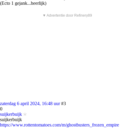
(Ecto 1 gejank...heerlijk)
▼ Advertentie door Refinery89
zaterdag 6 april 2024, 16:48 uur
#3
0
suijkerbuijk
suijkerbuijk
https://www.rottentomatoes.com/m/ghostbusters_frozen_empire