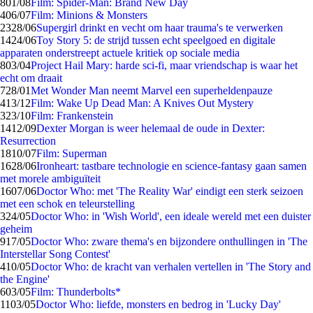
8
01/08
Film: Spider-Man: Brand New Day
4
06/07
Film: Minions & Monsters
23
28/06
Supergirl drinkt en vecht om haar trauma's te verwerken
14
24/06
Toy Story 5: de strijd tussen echt speelgoed en digitale
apparaten onderstreept actuele kritiek op sociale media
8
03/04
Project Hail Mary: harde sci-fi, maar vriendschap is waar het
echt om draait
7
28/01
Met Wonder Man neemt Marvel een superheldenpauze
4
13/12
Film: Wake Up Dead Man: A Knives Out Mystery
3
23/10
Film: Frankenstein
14
12/09
Dexter Morgan is weer helemaal de oude in Dexter:
Resurrection
18
10/07
Film: Superman
16
28/06
Ironheart: tastbare technologie en science-fantasy gaan samen
met morele ambiguïteit
16
07/06
Doctor Who: met 'The Reality War' eindigt een sterk seizoen
met een schok en teleurstelling
3
24/05
Doctor Who: in 'Wish World', een ideale wereld met een duister
geheim
9
17/05
Doctor Who: zware thema's en bijzondere onthullingen in 'The
Interstellar Song Contest'
4
10/05
Doctor Who: de kracht van verhalen vertellen in 'The Story and
the Engine'
6
03/05
Film: Thunderbolts*
11
03/05
Doctor Who: liefde, monsters en bedrog in 'Lucky Day'