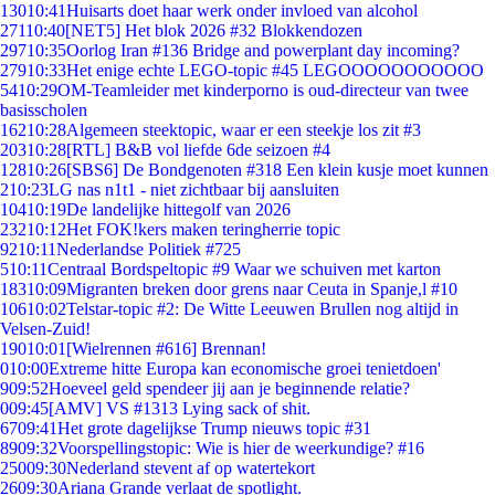
130
10:41
Huisarts doet haar werk onder invloed van alcohol
271
10:40
[NET5] Het blok 2026 #32 Blokkendozen
297
10:35
Oorlog Iran #136 Bridge and powerplant day incoming?
279
10:33
Het enige echte LEGO-topic #45 LEGOOOOOOOOOOO
54
10:29
OM-Teamleider met kinderporno is oud-directeur van twee
basisscholen
162
10:28
Algemeen steektopic, waar er een steekje los zit #3
203
10:28
[RTL] B&B vol liefde 6de seizoen #4
128
10:26
[SBS6] De Bondgenoten #318 Een klein kusje moet kunnen
2
10:23
LG nas n1t1 - niet zichtbaar bij aansluiten
104
10:19
De landelijke hittegolf van 2026
232
10:12
Het FOK!kers maken teringherrie topic
92
10:11
Nederlandse Politiek #725
5
10:11
Centraal Bordspeltopic #9 Waar we schuiven met karton
183
10:09
Migranten breken door grens naar Ceuta in Spanje,l #10
106
10:02
Telstar-topic #2: De Witte Leeuwen Brullen nog altijd in
Velsen-Zuid!
190
10:01
[Wielrennen #616] Brennan!
0
10:00
Extreme hitte Europa kan economische groei tenietdoen'
9
09:52
Hoeveel geld spendeer jij aan je beginnende relatie?
0
09:45
[AMV] VS #1313 Lying sack of shit.
67
09:41
Het grote dagelijkse Trump nieuws topic #31
89
09:32
Voorspellingstopic: Wie is hier de weerkundige? #16
250
09:30
Nederland stevent af op watertekort
26
09:30
Ariana Grande verlaat de spotlight.