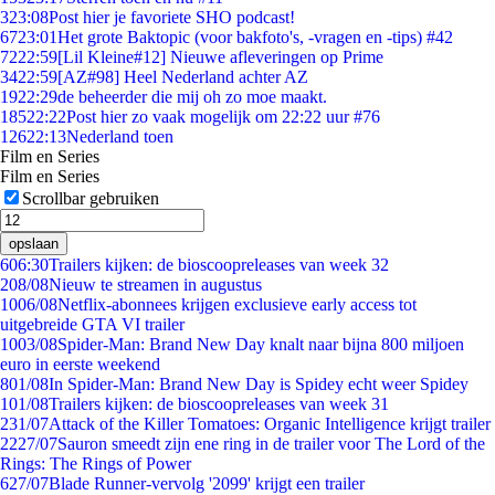
3
23:08
Post hier je favoriete SHO podcast!
67
23:01
Het grote Baktopic (voor bakfoto's, -vragen en -tips) #42
72
22:59
[Lil Kleine#12] Nieuwe afleveringen op Prime
34
22:59
[AZ#98] Heel Nederland achter AZ
19
22:29
de beheerder die mij oh zo moe maakt.
185
22:22
Post hier zo vaak mogelijk om 22:22 uur #76
126
22:13
Nederland toen
Film en Series
Film en Series
Scrollbar gebruiken
opslaan
6
06:30
Trailers kijken: de bioscoopreleases van week 32
2
08/08
Nieuw te streamen in augustus
10
06/08
Netflix-abonnees krijgen exclusieve early access tot
uitgebreide GTA VI trailer
10
03/08
Spider-Man: Brand New Day knalt naar bijna 800 miljoen
euro in eerste weekend
8
01/08
In Spider-Man: Brand New Day is Spidey echt weer Spidey
1
01/08
Trailers kijken: de bioscoopreleases van week 31
2
31/07
Attack of the Killer Tomatoes: Organic Intelligence krijgt trailer
22
27/07
Sauron smeedt zijn ene ring in de trailer voor The Lord of the
Rings: The Rings of Power
6
27/07
Blade Runner-vervolg '2099' krijgt een trailer