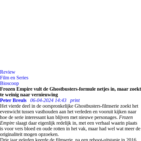
Review
Film en Series
Bioscoop
Frozen Empire vult de Ghostbusters-formule netjes in, maar zoekt
te weinig naar vernieuwing
Peter Breuls
06-04-2024 14:43
print
Het vierde deel in de oorspronkelijke Ghostbusters-filmserie zoekt het
evenwicht tussen vasthouden aan het verleden en vooruit kijken naar
hoe de serie interessant kan blijven met nieuwe personages.
Frozen
Empire
slaagt daar eigenlijk redelijk in, met een verhaal waarin plaats
is voor vers bloed en oude rotten in het vak, maar had wel wat meer de
originaliteit mogen opzoeken.
Drie jaar geleden keerde de filmserie, na een reboot-uitstapje in 2016,