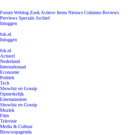
Forum
Weblog
Zoek
Actieve Items
Nieuws
Columns
Reviews
Previews
Specials
Archief
Inloggen
fok.nl
Inloggen
fok.nl
Actueel
Nederland
Internationaal
Economie
Politiek
Tech
Showbiz en Gossip
Opmerkelijk
Entertainment
Showbiz en Gossip
Muziek
Film
Televisie
Media & Cultuur
Bioscoopagenda