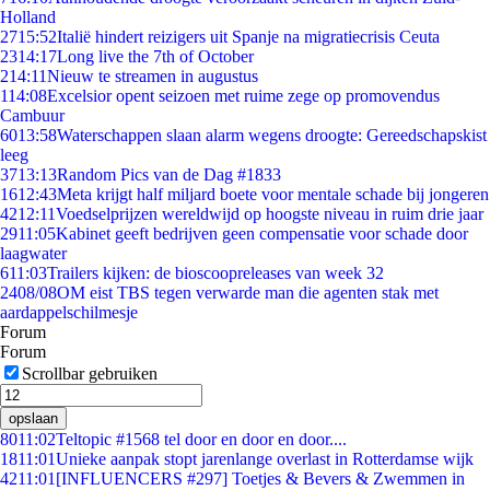
Holland
27
15:52
Italië hindert reizigers uit Spanje na migratiecrisis Ceuta
23
14:17
Long live the 7th of October
2
14:11
Nieuw te streamen in augustus
1
14:08
Excelsior opent seizoen met ruime zege op promovendus
Cambuur
60
13:58
Waterschappen slaan alarm wegens droogte: Gereedschapskist
leeg
37
13:13
Random Pics van de Dag #1833
16
12:43
Meta krijgt half miljard boete voor mentale schade bij jongeren
42
12:11
Voedselprijzen wereldwijd op hoogste niveau in ruim drie jaar
29
11:05
Kabinet geeft bedrijven geen compensatie voor schade door
laagwater
6
11:03
Trailers kijken: de bioscoopreleases van week 32
24
08/08
OM eist TBS tegen verwarde man die agenten stak met
aardappelschilmesje
Forum
Forum
Scrollbar gebruiken
opslaan
80
11:02
Teltopic #1568 tel door en door en door....
18
11:01
Unieke aanpak stopt jarenlange overlast in Rotterdamse wijk
42
11:01
[INFLUENCERS #297] Toetjes & Bevers & Zwemmen in