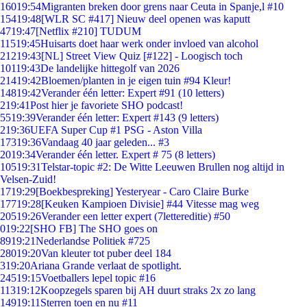
160
19:54
Migranten breken door grens naar Ceuta in Spanje,l #10
154
19:48
[WLR SC #417] Nieuw deel openen was kaputt
47
19:47
[Netflix #210] TUDUM
115
19:45
Huisarts doet haar werk onder invloed van alcohol
212
19:43
[NL] Street View Quiz [#122] - Loogisch toch
101
19:43
De landelijke hittegolf van 2026
214
19:42
Bloemen/planten in je eigen tuin #94 Kleur!
148
19:42
Verander één letter: Expert #91 (10 letters)
2
19:41
Post hier je favoriete SHO podcast!
55
19:39
Verander één letter: Expert #143 (9 letters)
2
19:36
UEFA Super Cup #1 PSG - Aston Villa
173
19:36
Vandaag 40 jaar geleden... #3
20
19:34
Verander één letter. Expert # 75 (8 letters)
105
19:31
Telstar-topic #2: De Witte Leeuwen Brullen nog altijd in
Velsen-Zuid!
17
19:29
[Boekbespreking] Yesteryear - Caro Claire Burke
177
19:28
[Keuken Kampioen Divisie] #44 Vitesse mag weg
205
19:26
Verander een letter expert (7lettereditie) #50
0
19:22
[SHO FB] The SHO goes on
89
19:21
Nederlandse Politiek #725
280
19:20
Van kleuter tot puber deel 184
3
19:20
Ariana Grande verlaat de spotlight.
245
19:15
Voetballers lepel topic #16
113
19:12
Koopzegels sparen bij AH duurt straks 2x zo lang
149
19:11
Sterren toen en nu #11