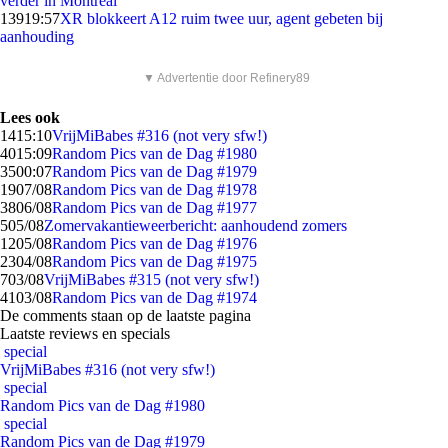
verder in Montreal
139
19:57
XR blokkeert A12 ruim twee uur, agent gebeten bij
aanhouding
▼ Advertentie door Refinery89
Lees ook
14
15:10
VrijMiBabes #316 (not very sfw!)
40
15:09
Random Pics van de Dag #1980
35
00:07
Random Pics van de Dag #1979
19
07/08
Random Pics van de Dag #1978
38
06/08
Random Pics van de Dag #1977
5
05/08
Zomervakantieweerbericht: aanhoudend zomers
12
05/08
Random Pics van de Dag #1976
23
04/08
Random Pics van de Dag #1975
7
03/08
VrijMiBabes #315 (not very sfw!)
41
03/08
Random Pics van de Dag #1974
De comments staan op de laatste pagina
Laatste reviews en specials
special
VrijMiBabes #316 (not very sfw!)
special
Random Pics van de Dag #1980
special
Random Pics van de Dag #1979