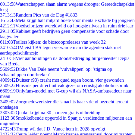
60
13:58
Waterschappen slaan alarm wegens droogte: Gereedschapskist
leeg
37
13:13
Random Pics van de Dag #1833
16
12:43
Meta krijgt half miljard boete voor mentale schade bij jongeren
42
12:11
Voedselprijzen wereldwijd op hoogste niveau in ruim drie jaar
29
11:05
Kabinet geeft bedrijven geen compensatie voor schade door
laagwater
6
11:03
Trailers kijken: de bioscoopreleases van week 32
24
10:54
OM eist TBS tegen verwarde man die agenten stak met
aardappelschilmesje
24
10:18
Vier aanhoudingen na doodsbedreiging burgemeester Depla
van Breda
56
09:52
Dikke Van Dale neemt 'vulvalippen' op: 'stigma op
schaamlippen doorbreken'
40
09:42
Duitser (93) crasht met quad tegen boom, vier gewonden
25
09:22
Huisarts per direct uit vak gezet om ernstig alcoholmisbruik
66
09:19
Onlyfans-model met G-cup wil als NASA-ambassadeur naar
maan
24
09:02
Zorgmedewerkster die 's nachts haar vriend bezocht terecht
ontslagen
23
03:02
Quake krijgt na 30 jaar een gratis uitbreiding
11
23:30
Smokkelbende opgerold in Spanje, verdienden miljoenen aan
migranten
47
22:43
Trump wil dat J.D. Vance hem in 2028 opvolgt
34
22:32
Ceuta-leider noemt Marokkaanse grensaanval door migranten