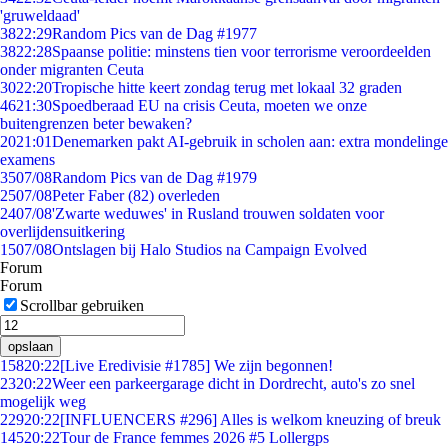
'gruweldaad'
38
22:29
Random Pics van de Dag #1977
38
22:28
Spaanse politie: minstens tien voor terrorisme veroordeelden
onder migranten Ceuta
30
22:20
Tropische hitte keert zondag terug met lokaal 32 graden
46
21:30
Spoedberaad EU na crisis Ceuta, moeten we onze
buitengrenzen beter bewaken?
20
21:01
Denemarken pakt AI-gebruik in scholen aan: extra mondelinge
examens
35
07/08
Random Pics van de Dag #1979
25
07/08
Peter Faber (82) overleden
24
07/08
'Zwarte weduwes' in Rusland trouwen soldaten voor
overlijdensuitkering
15
07/08
Ontslagen bij Halo Studios na Campaign Evolved
Forum
Forum
Scrollbar gebruiken
opslaan
158
20:22
[Live Eredivisie #1785] We zijn begonnen!
23
20:22
Weer een parkeergarage dicht in Dordrecht, auto's zo snel
mogelijk weg
229
20:22
[INFLUENCERS #296] Alles is welkom kneuzing of breuk
145
20:22
Tour de France femmes 2026 #5 Lollergps