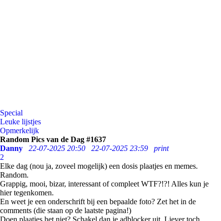
Special
Leuke lijstjes
Opmerkelijk
Random Pics van de Dag #1637
Danny
22-07-2025 20:50
22-07-2025 23:59
print
2
Elke dag (nou ja, zoveel mogelijk) een dosis plaatjes en memes.
Random.
Grappig, mooi, bizar, interessant of compleet WTF?!?! Alles kun je
hier tegenkomen.
En weet je een onderschrift bij een bepaalde foto? Zet het in de
comments (die staan op de laatste pagina!)
Doen plaatjes het niet? Schakel dan je adblocker uit. Liever toch