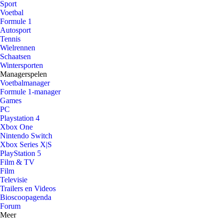
Sport
Voetbal
Formule 1
Autosport
Tennis
Wielrennen
Schaatsen
Wintersporten
Managerspelen
Voetbalmanager
Formule 1-manager
Games
PC
Playstation 4
Xbox One
Nintendo Switch
Xbox Series X|S
PlayStation 5
Film & TV
Film
Televisie
Trailers en Videos
Bioscoopagenda
Forum
Meer