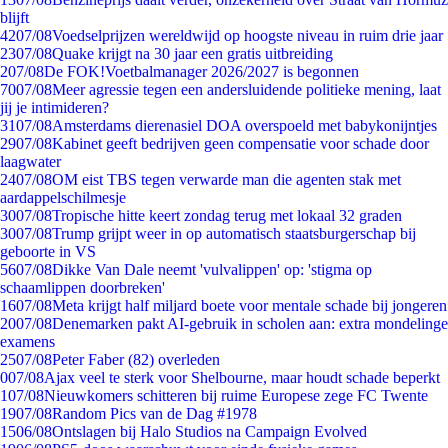
blijft
42
07/08
Voedselprijzen wereldwijd op hoogste niveau in ruim drie jaar
23
07/08
Quake krijgt na 30 jaar een gratis uitbreiding
2
07/08
De FOK!Voetbalmanager 2026/2027 is begonnen
70
07/08
Meer agressie tegen een andersluidende politieke mening, laat
jij je intimideren?
31
07/08
Amsterdams dierenasiel DOA overspoeld met babykonijntjes
29
07/08
Kabinet geeft bedrijven geen compensatie voor schade door
laagwater
24
07/08
OM eist TBS tegen verwarde man die agenten stak met
aardappelschilmesje
30
07/08
Tropische hitte keert zondag terug met lokaal 32 graden
30
07/08
Trump grijpt weer in op automatisch staatsburgerschap bij
geboorte in VS
56
07/08
Dikke Van Dale neemt 'vulvalippen' op: 'stigma op
schaamlippen doorbreken'
16
07/08
Meta krijgt half miljard boete voor mentale schade bij jongeren
20
07/08
Denemarken pakt AI-gebruik in scholen aan: extra mondelinge
examens
25
07/08
Peter Faber (82) overleden
0
07/08
Ajax veel te sterk voor Shelbourne, maar houdt schade beperkt
1
07/08
Nieuwkomers schitteren bij ruime Europese zege FC Twente
19
07/08
Random Pics van de Dag #1978
15
06/08
Ontslagen bij Halo Studios na Campaign Evolved