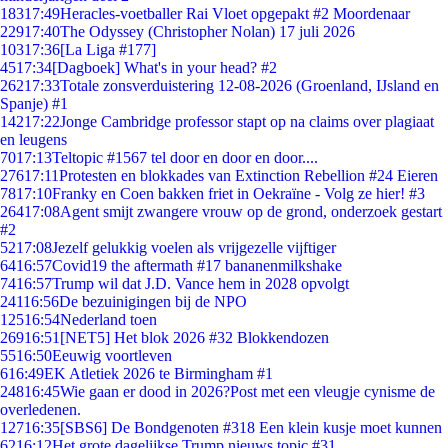
183
17:49
Heracles-voetballer Rai Vloet opgepakt #2 Moordenaar
229
17:40
The Odyssey (Christopher Nolan) 17 juli 2026
103
17:36
[La Liga #177]
45
17:34
[Dagboek] What's in your head? #2
262
17:33
Totale zonsverduistering 12-08-2026 (Groenland, IJsland en
Spanje) #1
142
17:22
Jonge Cambridge professor stapt op na claims over plagiaat
en leugens
70
17:13
Teltopic #1567 tel door en door en door....
276
17:11
Protesten en blokkades van Extinction Rebellion #24 Eieren
78
17:10
Franky en Coen bakken friet in Oekraïne - Volg ze hier! #3
264
17:08
Agent smijt zwangere vrouw op de grond, onderzoek gestart
#2
52
17:08
Jezelf gelukkig voelen als vrijgezelle vijftiger
64
16:57
Covid19 the aftermath #17 bananenmilkshake
74
16:57
Trump wil dat J.D. Vance hem in 2028 opvolgt
241
16:56
De bezuinigingen bij de NPO
125
16:54
Nederland toen
269
16:51
[NET5] Het blok 2026 #32 Blokkendozen
55
16:50
Eeuwig voortleven
6
16:49
EK Atletiek 2026 te Birmingham #1
248
16:45
Wie gaan er dood in 2026?Post met een vleugje cynisme de
overledenen.
127
16:35
[SBS6] De Bondgenoten #318 Een klein kusje moet kunnen
62
16:12
Het grote dagelijkse Trump nieuws topic #31