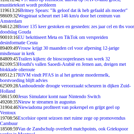
munitietekort wordt probleem
1196
13:26
Britney Spears: "Ik geloof dat ik heb gefaald als moeder"
986
09:32
Wegpiraat scheurt met 146 km/u door het centrum van
Amsterdam
946
12:28
Broer 135 keer gestoken en gesneden: zes jaar cel en tbs voor
doodslag Gouda
900
10:16
EU bekritiseert Meta en TikTok om verspreiden
desinformatie Ceuta
894
09:49
Vrouw krijgt 30 maanden cel voor afpersing 12-jarige
misdienaar in kerk
848
09:45
Trailers kijken: de bioscoopreleases van week 32
821
09:53
Houthi's vallen Saoedi-Arabië en Jemen aan, dreigen met
blokkade olieroute
695
12:17
RIVM vindt PFAS in al het geteste moedermelk,
borstvoeding blijft advies
625
09:28
Aanhoudende droogte veroorzaakt scheuren in dijken Zuid-
Holland
586
15:00
Jesus Simulator komt naar Nintendo Switch
492
08:35
Nieuw te streamen in augustus
319
04:46
Niewiadoma profiteert van pokerspel en grijpt geel op
Ventoux
197
08:56
Excelsior opent seizoen met ruime zege op promovendus
Cambuur
185
08:59
Van de Zandschulp overleeft matchpoints, ook Griekspoor