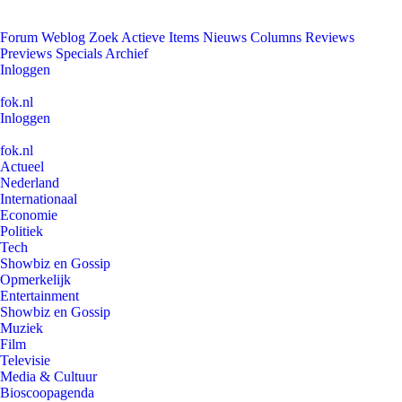
Forum
Weblog
Zoek
Actieve Items
Nieuws
Columns
Reviews
Previews
Specials
Archief
Inloggen
fok.nl
Inloggen
fok.nl
Actueel
Nederland
Internationaal
Economie
Politiek
Tech
Showbiz en Gossip
Opmerkelijk
Entertainment
Showbiz en Gossip
Muziek
Film
Televisie
Media & Cultuur
Bioscoopagenda