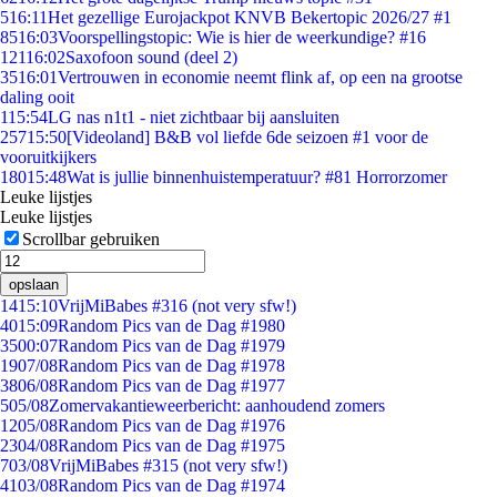
5
16:11
Het gezellige Eurojackpot KNVB Bekertopic 2026/27 #1
85
16:03
Voorspellingstopic: Wie is hier de weerkundige? #16
121
16:02
Saxofoon sound (deel 2)
35
16:01
Vertrouwen in economie neemt flink af, op een na grootse
daling ooit
1
15:54
LG nas n1t1 - niet zichtbaar bij aansluiten
257
15:50
[Videoland] B&B vol liefde 6de seizoen #1 voor de
vooruitkijkers
180
15:48
Wat is jullie binnenhuistemperatuur? #81 Horrorzomer
Leuke lijstjes
Leuke lijstjes
Scrollbar gebruiken
opslaan
14
15:10
VrijMiBabes #316 (not very sfw!)
40
15:09
Random Pics van de Dag #1980
35
00:07
Random Pics van de Dag #1979
19
07/08
Random Pics van de Dag #1978
38
06/08
Random Pics van de Dag #1977
5
05/08
Zomervakantieweerbericht: aanhoudend zomers
12
05/08
Random Pics van de Dag #1976
23
04/08
Random Pics van de Dag #1975
7
03/08
VrijMiBabes #315 (not very sfw!)
41
03/08
Random Pics van de Dag #1974