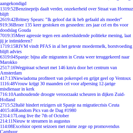
aangekondigd
13
19:52
Benzineprijs daalt verder, onzekerheid over Straat van Hormuz
blijft
26
19:42
Britney Spears: "Ik geloof dat ik heb gefaald als moeder"
9
19:36
Broer 135 keer gestoken en gesneden: zes jaar cel en tbs voor
doodslag Gouda
70
19:35
Meer agressie tegen een andersluidende politieke mening, laat
jij je intimideren?
17
19:15
RIVM vindt PFAS in al het geteste moedermelk, borstvoeding
blijft advies
63
19:04
Spanje: bijna alle migranten in Ceuta weer teruggekeerd naar
Marokko
25
17:16
Wegpiraat scheurt met 146 km/u door het centrum van
Amsterdam
4
17:13
Niewiadoma profiteert van pokerspel en grijpt geel op Ventoux
11
16:48
Vrouw krijgt 30 maanden cel voor afpersing 12-jarige
misdienaar in kerk
7
16:10
Aanhoudende droogte veroorzaakt scheuren in dijken Zuid-
Holland
27
15:52
Italië hindert reizigers uit Spanje na migratiecrisis Ceuta
40
15:46
Random Pics van de Dag #1980
23
14:17
Long live the 7th of October
2
14:11
Nieuw te streamen in augustus
1
14:08
Excelsior opent seizoen met ruime zege op promovendus
Cambuur