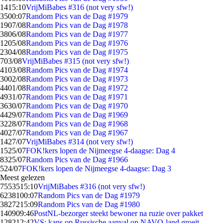
14
15:10
VrijMiBabes #316 (not very sfw!)
35
00:07
Random Pics van de Dag #1979
19
07/08
Random Pics van de Dag #1978
38
06/08
Random Pics van de Dag #1977
12
05/08
Random Pics van de Dag #1976
23
04/08
Random Pics van de Dag #1975
7
03/08
VrijMiBabes #315 (not very sfw!)
41
03/08
Random Pics van de Dag #1974
30
02/08
Random Pics van de Dag #1973
44
01/08
Random Pics van de Dag #1972
49
31/07
Random Pics van de Dag #1971
36
30/07
Random Pics van de Dag #1970
44
29/07
Random Pics van de Dag #1969
32
28/07
Random Pics van de Dag #1968
40
27/07
Random Pics van de Dag #1967
14
27/07
VrijMiBabes #314 (not very sfw!)
15
25/07
FOK!kers lopen de Nijmeegse 4-daagse: Dag 4
83
25/07
Random Pics van de Dag #1966
5
24/07
FOK!kers lopen de Nijmeegse 4-daagse: Dag 3
Meest gelezen
75535
15:10
VrijMiBabes #316 (not very sfw!)
62381
00:07
Random Pics van de Dag #1979
38272
15:09
Random Pics van de Dag #1980
1409
09:46
PostNL-bezorger steekt bewoner na ruzie over pakket
1282
12:42
VS: kans op Russische aanval op NAVO-land groeit,