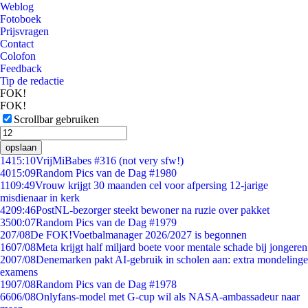
Weblog
Fotoboek
Prijsvragen
Contact
Colofon
Feedback
Tip de redactie
FOK!
FOK!
Scrollbar gebruiken
opslaan
14
15:10
VrijMiBabes #316 (not very sfw!)
40
15:09
Random Pics van de Dag #1980
11
09:49
Vrouw krijgt 30 maanden cel voor afpersing 12-jarige
misdienaar in kerk
42
09:46
PostNL-bezorger steekt bewoner na ruzie over pakket
35
00:07
Random Pics van de Dag #1979
2
07/08
De FOK!Voetbalmanager 2026/2027 is begonnen
16
07/08
Meta krijgt half miljard boete voor mentale schade bij jongeren
20
07/08
Denemarken pakt AI-gebruik in scholen aan: extra mondelinge
examens
19
07/08
Random Pics van de Dag #1978
66
06/08
Onlyfans-model met G-cup wil als NASA-ambassadeur naar