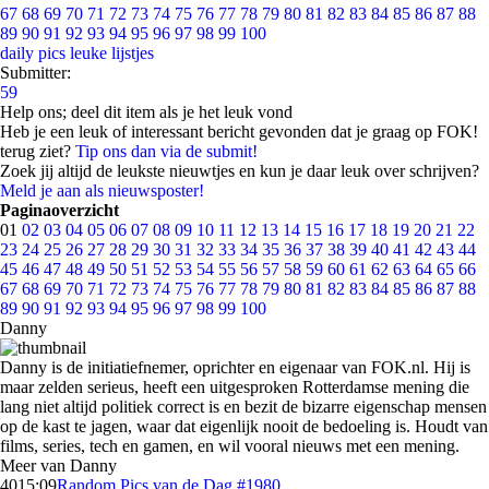
67
68
69
70
71
72
73
74
75
76
77
78
79
80
81
82
83
84
85
86
87
88
89
90
91
92
93
94
95
96
97
98
99
100
daily pics
leuke lijstjes
Submitter:
59
Help ons; deel dit item als je het leuk vond
Heb je een leuk of interessant bericht gevonden dat je graag op FOK!
terug ziet?
Tip ons dan via de submit!
Zoek jij altijd de leukste nieuwtjes en kun je daar leuk over schrijven?
Meld je aan als nieuwsposter!
Paginaoverzicht
01
02
03
04
05
06
07
08
09
10
11
12
13
14
15
16
17
18
19
20
21
22
23
24
25
26
27
28
29
30
31
32
33
34
35
36
37
38
39
40
41
42
43
44
45
46
47
48
49
50
51
52
53
54
55
56
57
58
59
60
61
62
63
64
65
66
67
68
69
70
71
72
73
74
75
76
77
78
79
80
81
82
83
84
85
86
87
88
89
90
91
92
93
94
95
96
97
98
99
100
Danny
Danny is de initiatiefnemer, oprichter en eigenaar van FOK.nl. Hij is
maar zelden serieus, heeft een uitgesproken Rotterdamse mening die
lang niet altijd politiek correct is en bezit de bizarre eigenschap mensen
op de kast te jagen, waar dat eigenlijk nooit de bedoeling is. Houdt van
films, series, tech en gamen, en wil vooral nieuws met een mening.
Meer van Danny
40
15:09
Random Pics van de Dag #1980