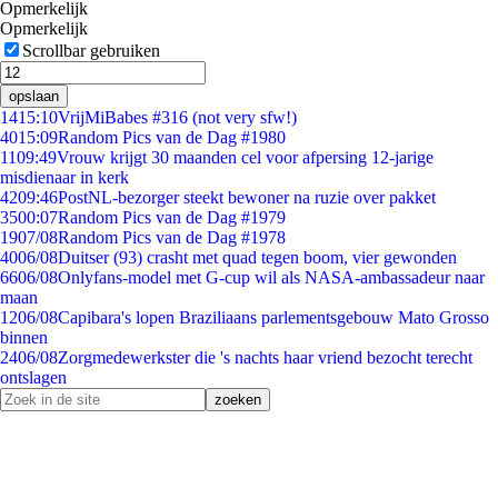
Opmerkelijk
Opmerkelijk
Scrollbar gebruiken
opslaan
14
15:10
VrijMiBabes #316 (not very sfw!)
40
15:09
Random Pics van de Dag #1980
11
09:49
Vrouw krijgt 30 maanden cel voor afpersing 12-jarige
misdienaar in kerk
42
09:46
PostNL-bezorger steekt bewoner na ruzie over pakket
35
00:07
Random Pics van de Dag #1979
19
07/08
Random Pics van de Dag #1978
40
06/08
Duitser (93) crasht met quad tegen boom, vier gewonden
66
06/08
Onlyfans-model met G-cup wil als NASA-ambassadeur naar
maan
12
06/08
Capibara's lopen Braziliaans parlementsgebouw Mato Grosso
binnen
24
06/08
Zorgmedewerkster die 's nachts haar vriend bezocht terecht
ontslagen