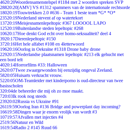
46
20:20
Woordensamenstelspel #1184 met 2 woorden spreken SVP
288
20:20
[AMV] VS #1312 spammers van de internationale rechtsorde
180
20:19
Touwtrekken 2.0 #636 - Team 1 beste team *G* *O*
235
20:19
Nederland stevent af op watertekort
137
20:19
Meisjesnamenlepeltopic #367 LOOOOL LAPO
125
20:19
Buitenlandse steden lepeltopic #268
106
20:17
Hoe denkt God echt over homo-seksualiteit? deel 4
39
20:17
Dierenlepeltopic #150
37
20:16
Het hele alfabet #108 en 4letterwoord
196
20:16
Oorlog in Oekraïne #1318 Drone baby drone
229
20:15
Nederlandse plaatsnamen lepeltopic #213 elk gehucht met
een bord telt
40
20:14
Horrorfilms #33: Halloween
26
20:07
Twee zwaargewonden bij eenzijdig ongeval Zeeland.
58
20:05
Huisarts verkracht vrouw.
52
20:05
OM-Teamleider met kinderporno is oud-directeur van twee
basisscholen
3
20:04
de beheerder die mij oh zo moe maakt.
7
20:03
Ik rook nog steeds
239
20:02
Russia vs Ukraine #91
261
19:59
Oorlog Iran #136 Bridge and powerplant day incoming?
166
19:58
Dingen waar je enorm vrolijk van wordt #3
107
19:57
Afvallen met injecties #4
25
19:56
Natuur en Wild
16
19:54
Radio 2 #145 Ruud 66