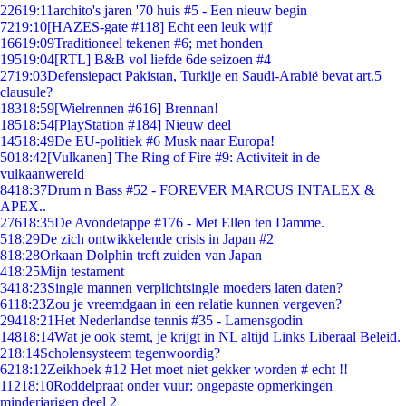
226
19:11
archito's jaren '70 huis #5 - Een nieuw begin
72
19:10
[HAZES-gate #118] Echt een leuk wijf
166
19:09
Traditioneel tekenen #6; met honden
195
19:04
[RTL] B&B vol liefde 6de seizoen #4
27
19:03
Defensiepact Pakistan, Turkije en Saudi-Arabië bevat art.5
clausule?
183
18:59
[Wielrennen #616] Brennan!
185
18:54
[PlayStation #184] Nieuw deel
145
18:49
De EU-politiek #6 Musk naar Europa!
50
18:42
[Vulkanen] The Ring of Fire #9: Activiteit in de
vulkaanwereld
84
18:37
Drum n Bass #52 - FOREVER MARCUS INTALEX &
APEX..
276
18:35
De Avondetappe #176 - Met Ellen ten Damme.
5
18:29
De zich ontwikkelende crisis in Japan #2
8
18:28
Orkaan Dolphin treft zuiden van Japan
4
18:25
Mijn testament
34
18:23
Single mannen verplichtsingle moeders laten daten?
61
18:23
Zou je vreemdgaan in een relatie kunnen vergeven?
294
18:21
Het Nederlandse tennis #35 - Lamensgodin
148
18:14
Wat je ook stemt, je krijgt in NL altijd Links Liberaal Beleid.
2
18:14
Scholensysteem tegenwoordig?
62
18:12
Zeikhoek #12 Het moet niet gekker worden # echt !!
112
18:10
Roddelpraat onder vuur: ongepaste opmerkingen
minderjarigen deel 2