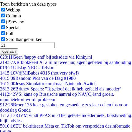
Toon berichten van deze types
Weblog
Column
(P)review
Special
Poll
Scrollbar gebruiken
opslaan
0
20:11
Geen 'happy end' bij seksdate via Kinky.nl
2
19:57
XR blokkeert A12 ruim twee uur, agent gebeten bij aanhouding
0
19:21
Uitslag NEC - Telstar
14
15:10
VrijMiBabes #316 (not very sfw!)
40
15:09
Random Pics van de Dag #1980
16
15:00
Jesus Simulator komt naar Nintendo Switch
26
13:26
Britney Spears: "Ik geloof dat ik heb gefaald als moeder"
41
12:42
VS: kans op Russische aanval op NAVO-land groeit,
munitietekort wordt probleem
9
12:28
Broer 135 keer gestoken en gesneden: zes jaar cel en tbs voor
doodslag Gouda
17
12:17
RIVM vindt PFAS in al het geteste moedermelk, borstvoeding
blijft advies
50
10:16
EU bekritiseert Meta en TikTok om verspreiden desinformatie
Ceuta