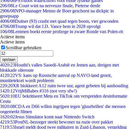
19
06/08
PS5-doos waarschuwt voor einde fysieke games
2
06/08
Le Court wint na nerveuze finale, Pieterse derde
29
06/08
NPO-manager Menno de Boer geschorst na dickpic in
groepsapp
40
06/08
Duitser (93) crasht met quad tegen boom, vier gewonden
47
06/08
Trump wil dat J.D. Vance hem in 2028 opvolgt
1
06/08
Lemmen boekt eerste profzege in zware Ronde van Polen-rit
Actieve items
Actieve items
Scrollbar gebruiken
opslaan
40
20:23
Houthi's vallen Saoedi-Arabië en Jemen aan, dreigen met
blokkade olieroute
41
20:22
VS: kans op Russische aanval op NAVO-land groeit,
munitietekort wordt probleem
2
20:20
XR blokkeert A12 ruim twee uur, agent gebeten bij aanhouding
14
20:12
VrijMiBabes #316 (not very sfw!)
50
20:10
EU bekritiseert Meta en TikTok om verspreiden desinformatie
Ceuta
39
20:08
CDA en D66 willen ingrijpen tegen 'gluurbrillen' die mensen
ongemerkt filmen
16
20:02
Jesus Simulator komt naar Nintendo Switch
42
19:53
PostNL-bezorger steekt bewoner na ruzie over pakket
71
19:53
Israël meldt dood twee militairen in Zuid-Libanon, vergelding