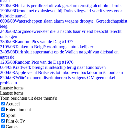
maan
25
06/08
Huisarts per direct uit vak gezet om ernstig alcoholmisbruik
19
06/08
Drone met explosieven bij Duits vliegveld voedt vrees voor
hybride aanval
60
06/08
Waterschappen slaan alarm wegens droogte: Gereedschapskist
leeg
24
06/08
Zorgmedewerkster die 's nachts haar vriend bezocht terecht
ontslagen
38
06/08
Random Pics van de Dag #1977
21
05/08
Tanken in België wordt nóg aantrekkelijker
34
05/08
Dirk sluit supermarkt op de Wallen na golf van diefstal en
agressie
12
05/08
Random Pics van de Dag #1976
6
04/08
Kraftwerk brengt ruimteschip terug naar Eindhoven
20
04/08
Apple vecht Britse eis tot inbouwen backdoor in iCloud aan
85
04/08
'Witte' mannen discrimineren is volgens OM geen enkel
probleem
Laatste items
Laatste items
Toon berichten uit deze thema's
Actueel
Entertainment
Sport
Film & Tv
Games