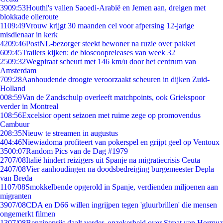
39
09:53
Houthi's vallen Saoedi-Arabië en Jemen aan, dreigen met
blokkade olieroute
11
09:49
Vrouw krijgt 30 maanden cel voor afpersing 12-jarige
misdienaar in kerk
42
09:46
PostNL-bezorger steekt bewoner na ruzie over pakket
6
09:45
Trailers kijken: de bioscoopreleases van week 32
25
09:32
Wegpiraat scheurt met 146 km/u door het centrum van
Amsterdam
7
09:28
Aanhoudende droogte veroorzaakt scheuren in dijken Zuid-
Holland
0
08:59
Van de Zandschulp overleeft matchpoints, ook Griekspoor
verder in Montreal
1
08:56
Excelsior opent seizoen met ruime zege op promovendus
Cambuur
2
08:35
Nieuw te streamen in augustus
4
04:46
Niewiadoma profiteert van pokerspel en grijpt geel op Ventoux
35
00:07
Random Pics van de Dag #1979
27
07/08
Italië hindert reizigers uit Spanje na migratiecrisis Ceuta
24
07/08
Vier aanhoudingen na doodsbedreiging burgemeester Depla
van Breda
11
07/08
Smokkelbende opgerold in Spanje, verdienden miljoenen aan
migranten
39
07/08
CDA en D66 willen ingrijpen tegen 'gluurbrillen' die mensen
ongemerkt filmen
13
07/08
Benzineprijs daalt verder, onzekerheid over Straat van Hormuz