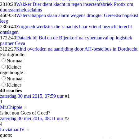
28
10:28
Wakker Dier dient klacht in tegen insectenfabriek Protix om
duurzaamheidsclaims
46
09:33
Waterschappen slaan alarm wegens droogte: Gereedschapskist
leeg
23
06:40
Zorgmedewerkster die 's nachts haar vriend bezocht terecht
ontslagen
17
22:40
Datalek bij Bol en de Bijenkorf na cyberaanval op logistiek
partner Ceva
31
22:27
Kind overleden na aanrijding door AH-bestelbus in Dordrecht
Font-grootte:
Normaal
Kleiner
regelhoogte :
Normaal
Kleiner
40 reacties
zaterdag 30 mei 2015, 07:59 uur
#1
1
Mr.Chippie
Is het nou Goes of Goed?
zaterdag 30 mei 2015, 08:11 uur
#2
4
LeviathanIV
quote: