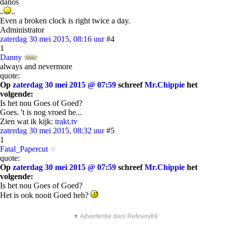
danos
Even a broken clock is right twice a day.
Administrator
zaterdag 30 mei 2015, 08:16 uur
#4
1
Danny
always and nevermore
quote:
Op
zaterdag 30 mei 2015 @ 07:59
schreef
Mr.Chippie
het
volgende:
Is het nou Goes of Goed?
Goes. 't is nog vroed he...
Zien wat ik kijk:
trakt.tv
zaterdag 30 mei 2015, 08:32 uur
#5
1
Fatal_Papercut
quote:
Op
zaterdag 30 mei 2015 @ 07:59
schreef
Mr.Chippie
het
volgende:
Is het nou Goes of Goed?
Het is ook nooit Goed heh?
▼ Advertentie door Refinery89