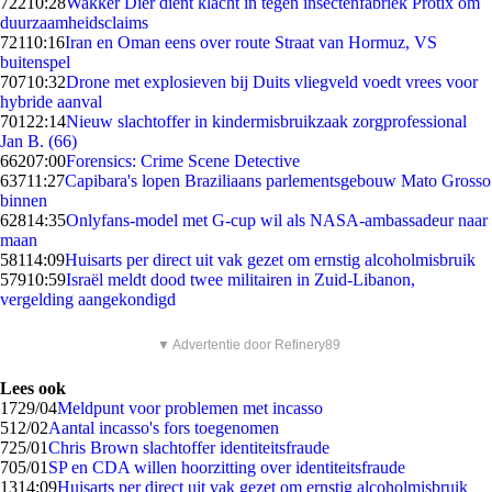
722
10:28
Wakker Dier dient klacht in tegen insectenfabriek Protix om
duurzaamheidsclaims
721
10:16
Iran en Oman eens over route Straat van Hormuz, VS
buitenspel
707
10:32
Drone met explosieven bij Duits vliegveld voedt vrees voor
hybride aanval
701
22:14
Nieuw slachtoffer in kindermisbruikzaak zorgprofessional
Jan B. (66)
662
07:00
Forensics: Crime Scene Detective
637
11:27
Capibara's lopen Braziliaans parlementsgebouw Mato Grosso
binnen
628
14:35
Onlyfans-model met G-cup wil als NASA-ambassadeur naar
maan
581
14:09
Huisarts per direct uit vak gezet om ernstig alcoholmisbruik
579
10:59
Israël meldt dood twee militairen in Zuid-Libanon,
vergelding aangekondigd
▼ Advertentie door Refinery89
Lees ook
17
29/04
Meldpunt voor problemen met incasso
5
12/02
Aantal incasso's fors toegenomen
7
25/01
Chris Brown slachtoffer identiteitsfraude
7
05/01
SP en CDA willen hoorzitting over identiteitsfraude
13
14:09
Huisarts per direct uit vak gezet om ernstig alcoholmisbruik