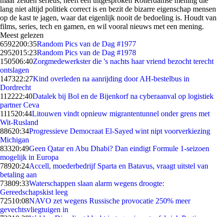
maar zelden serieus, heeft een uitgesproken Rotterdamse mening die
lang niet altijd politiek correct is en bezit de bizarre eigenschap mensen
op de kast te jagen, waar dat eigenlijk nooit de bedoeling is. Houdt van
films, series, tech en gamen, en wil vooral nieuws met een mening.
Meest gelezen
65922
00:35
Random Pics van de Dag #1977
29520
15:23
Random Pics van de Dag #1978
1505
06:40
Zorgmedewerkster die 's nachts haar vriend bezocht terecht
ontslagen
1473
22:27
Kind overleden na aanrijding door AH-bestelbus in
Dordrecht
1122
22:40
Datalek bij Bol en de Bijenkorf na cyberaanval op logistiek
partner Ceva
1115
20:44
Litouwen vindt opnieuw migrantentunnel onder grens met
Wit-Rusland
886
20:34
Progressieve Democraat El-Sayed wint nipt voorverkiezing
Michigan
833
20:49
Geen Qatar en Abu Dhabi? Dan eindigt Formule 1-seizoen
mogelijk in Europa
789
20:24
Accell, moederbedrijf Sparta en Batavus, vraagt uitstel van
betaling aan
738
09:33
Waterschappen slaan alarm wegens droogte:
Gereedschapskist leeg
725
10:08
NAVO zet wegens Russische provocatie 250% meer
gevechtsvliegtuigen in