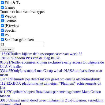
Film & Tv
Games
Toon berichten van deze types
Weblog
Column
(P)review
Special
Poll
Scrollbar gebruiken
opslaan
1
16:00
Trailers kijken: de bioscoopreleases van week 32
18
15:23
Random Pics van de Dag #1978
0
15:21
Netflix-abonnees krijgen exclusieve early access tot uitgebreide
GTA VI trailer
33
14:35
Onlyfans-model met G-cup wil als NASA-ambassadeur naar
maan
14
14:09
Huisarts per direct uit vak gezet om ernstig alcoholmisbruik
1
12:12
XBOX platform krijgt zijn eigen "Platinum" achievements dit
jaar
8
11:27
Capibara's lopen Braziliaans parlementsgebouw Mato Grosso
binnen
38
10:59
Israël meldt dood twee militairen in Zuid-Libanon, vergelding
aangekondigd