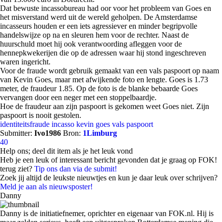
Dat bewuste incassobureau had oor voor het probleem van Goes en
het misverstand werd uit de wereld geholpen. De Amsterdamse
incasseurs houden er een iets agressiever en minder begripvolle
handelswijze op na en sleuren hem voor de rechter. Naast de
huurschuld moet hij ook verantwoording afleggen voor de
hennepkwekerijen die op de adressen waar hij stond ingeschreven
waren ingericht.
Voor de fraude wordt gebruik gemaakt van een vals paspoort op naam
van Kevin Goes, maar met afwijkende foto en lengte. Goes is 1.73
meter, de fraudeur 1.85. Op de foto is de blanke bebaarde Goes
vervangen door een neger met een stoppelbaardje.
Hoe de fraudeur aan zijn paspoort is gekomen weet Goes niet. Zijn
paspoort is nooit gestolen.
identiteitsfraude
incasso
kevin goes
vals paspoort
Submitter:
Ivo1986
Bron:
1Limburg
40
Help ons; deel dit item als je het leuk vond
Heb je een leuk of interessant bericht gevonden dat je graag op FOK!
terug ziet?
Tip ons dan via de submit!
Zoek jij altijd de leukste nieuwtjes en kun je daar leuk over schrijven?
Meld je aan als nieuwsposter!
Danny
Danny is de initiatiefnemer, oprichter en eigenaar van FOK.nl. Hij is