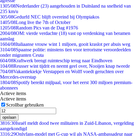
agressie
13
05/08
Nederlander (23) aangehouden in Duitsland na snelheid van
235 km/u
3
05/08
Gedurfd NEC blijft overeind bij Olympiakos
14
05/08
Long live the 7th of October
12
05/08
Random Pics van de Dag #1976
20
04/08
OM: vierde verdachte (18) vast op verdenking van beramen
aanslag
16
04/08
Italiaanse vrouw wint 1 miljoen, gooit kraslot per abuis weg
31
04/08
Spaanse politie: minstens tien voor terrorisme veroordeelden
onder migranten Ceuta
6
04/08
Kraftwerk brengt ruimteschip terug naar Eindhoven
1
04/08
Reusser wint tijdrit en neemt geel over, Nooijen knap tweede
7
04/08
Vakantiekiekje Verstappen en Wolff voedt geruchten over
Mercedes-overstap
18
04/08
Spotify bereikt mijlpaal, voor het eerst 300 miljoen premium-
abonnees
Actieve items
Actieve items
Scrollbar gebruiken
opslaan
38
16:30
Israël meldt dood twee militairen in Zuid-Libanon, vergelding
aangekondigd
33
16:29
Onlyfans-model met G-cup wil als NASA-ambassadeur naar