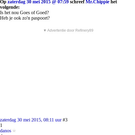
Op
zaterdag 30 mei 2015 @ 07:59
schreef
Mr.Chippie
het
volgende:
Is het nou Goes of Goed?
Heb je ook zo'n paspoort?
▼ Advertentie door Refinery89
zaterdag 30 mei 2015, 08:11 uur
#3
1
danos