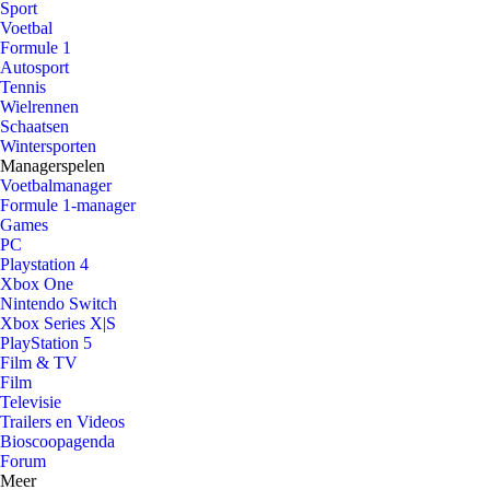
Sport
Voetbal
Formule 1
Autosport
Tennis
Wielrennen
Schaatsen
Wintersporten
Managerspelen
Voetbalmanager
Formule 1-manager
Games
PC
Playstation 4
Xbox One
Nintendo Switch
Xbox Series X|S
PlayStation 5
Film & TV
Film
Televisie
Trailers en Videos
Bioscoopagenda
Forum
Meer