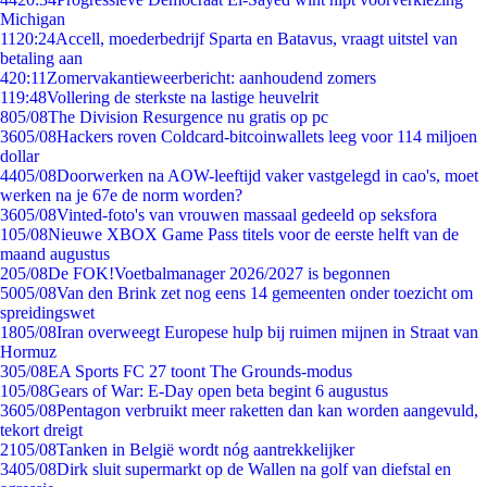
Michigan
11
20:24
Accell, moederbedrijf Sparta en Batavus, vraagt uitstel van
betaling aan
4
20:11
Zomervakantieweerbericht: aanhoudend zomers
1
19:48
Vollering de sterkste na lastige heuvelrit
8
05/08
The Division Resurgence nu gratis op pc
36
05/08
Hackers roven Coldcard-bitcoinwallets leeg voor 114 miljoen
dollar
44
05/08
Doorwerken na AOW-leeftijd vaker vastgelegd in cao's, moet
werken na je 67e de norm worden?
36
05/08
Vinted-foto's van vrouwen massaal gedeeld op seksfora
1
05/08
Nieuwe XBOX Game Pass titels voor de eerste helft van de
maand augustus
2
05/08
De FOK!Voetbalmanager 2026/2027 is begonnen
50
05/08
Van den Brink zet nog eens 14 gemeenten onder toezicht om
spreidingswet
18
05/08
Iran overweegt Europese hulp bij ruimen mijnen in Straat van
Hormuz
3
05/08
EA Sports FC 27 toont The Grounds-modus
1
05/08
Gears of War: E-Day open beta begint 6 augustus
36
05/08
Pentagon verbruikt meer raketten dan kan worden aangevuld,
tekort dreigt
21
05/08
Tanken in België wordt nóg aantrekkelijker
34
05/08
Dirk sluit supermarkt op de Wallen na golf van diefstal en