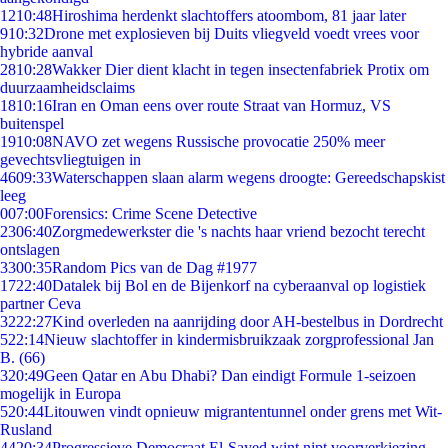
12
10:48
Hiroshima herdenkt slachtoffers atoombom, 81 jaar later
9
10:32
Drone met explosieven bij Duits vliegveld voedt vrees voor
hybride aanval
28
10:28
Wakker Dier dient klacht in tegen insectenfabriek Protix om
duurzaamheidsclaims
18
10:16
Iran en Oman eens over route Straat van Hormuz, VS
buitenspel
19
10:08
NAVO zet wegens Russische provocatie 250% meer
gevechtsvliegtuigen in
46
09:33
Waterschappen slaan alarm wegens droogte: Gereedschapskist
leeg
0
07:00
Forensics: Crime Scene Detective
23
06:40
Zorgmedewerkster die 's nachts haar vriend bezocht terecht
ontslagen
33
00:35
Random Pics van de Dag #1977
17
22:40
Datalek bij Bol en de Bijenkorf na cyberaanval op logistiek
partner Ceva
32
22:27
Kind overleden na aanrijding door AH-bestelbus in Dordrecht
5
22:14
Nieuw slachtoffer in kindermisbruikzaak zorgprofessional Jan
B. (66)
3
20:49
Geen Qatar en Abu Dhabi? Dan eindigt Formule 1-seizoen
mogelijk in Europa
5
20:44
Litouwen vindt opnieuw migrantentunnel onder grens met Wit-
Rusland
44
20:34
Progressieve Democraat El-Sayed wint nipt voorverkiezing