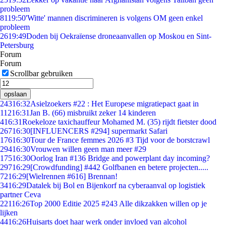
probleem
81
19:50
'Witte' mannen discrimineren is volgens OM geen enkel
probleem
26
19:49
Doden bij Oekraïense droneaanvallen op Moskou en Sint-
Petersburg
Forum
Forum
Scrollbar gebruiken
opslaan
243
16:32
Asielzoekers #22 : Het Europese migratiepact gaat in
112
16:31
Jan B. (66) misbruikt zeker 14 kinderen
4
16:31
Roekeloze taxichauffeur Mohamed M. (35) rijdt fietster dood
267
16:30
[INFLUENCERS #294] supermarkt Safari
176
16:30
Tour de France femmes 2026 #3 Tijd voor de borstcrawl
294
16:30
Vrouwen willen geen man meer #29
175
16:30
Oorlog Iran #136 Bridge and powerplant day incoming?
297
16:29
[Crowdfunding] #442 Golfbanen en betere projecten.....
72
16:29
[Wielrennen #616] Brennan!
34
16:29
Datalek bij Bol en Bijenkorf na cyberaanval op logistiek
partner Ceva
221
16:26
Top 2000 Editie 2025 #243 Alle dikzakken willen op je
lijken
44
16:26
Huisarts doet haar werk onder invloed van alcohol