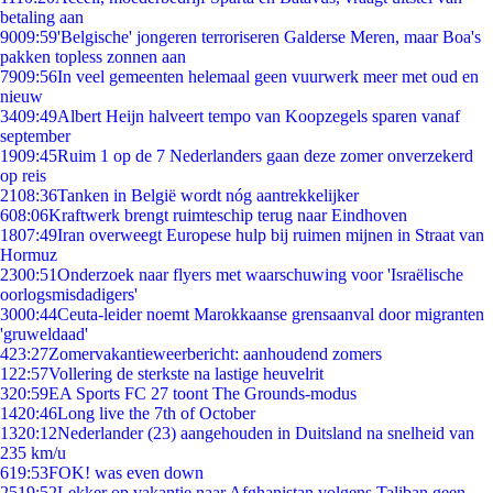
betaling aan
90
09:59
'Belgische' jongeren terroriseren Galderse Meren, maar Boa's
pakken topless zonnen aan
79
09:56
In veel gemeenten helemaal geen vuurwerk meer met oud en
nieuw
34
09:49
Albert Heijn halveert tempo van Koopzegels sparen vanaf
september
19
09:45
Ruim 1 op de 7 Nederlanders gaan deze zomer onverzekerd
op reis
21
08:36
Tanken in België wordt nóg aantrekkelijker
6
08:06
Kraftwerk brengt ruimteschip terug naar Eindhoven
18
07:49
Iran overweegt Europese hulp bij ruimen mijnen in Straat van
Hormuz
23
00:51
Onderzoek naar flyers met waarschuwing voor 'Israëlische
oorlogsmisdadigers'
30
00:44
Ceuta-leider noemt Marokkaanse grensaanval door migranten
'gruweldaad'
4
23:27
Zomervakantieweerbericht: aanhoudend zomers
1
22:57
Vollering de sterkste na lastige heuvelrit
3
20:59
EA Sports FC 27 toont The Grounds-modus
14
20:46
Long live the 7th of October
13
20:12
Nederlander (23) aangehouden in Duitsland na snelheid van
235 km/u
6
19:53
FOK! was even down
25
19:52
Lekker op vakantie naar Afghanistan volgens Taliban geen