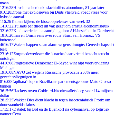
maan
12
16:28
Hiroshima herdenkt slachtoffers atoombom, 81 jaar later
9
16:28
Drone met explosieven bij Duits vliegveld voedt vrees voor
hybride aanval
1
16:26
Trailers kijken: de bioscoopreleases van week 32
14
16:22
Huisarts per direct uit vak gezet om ernstig alcoholmisbruik
32
16:22
Kind overleden na aanrijding door AH-bestelbus in Dordrecht
18
16:20
Iran en Oman eens over route Straat van Hormuz, VS
buitenspel
46
16:17
Waterschappen slaan alarm wegens droogte: Gereedschapskist
leeg
23
16:12
Zorgmedewerkster die 's nachts haar vriend bezocht terecht
ontslagen
44
16:08
Progressieve Democraat El-Sayed wint nipt voorverkiezing
Michigan
19
16:08
NAVO zet wegens Russische provocatie 250% meer
gevechtsvliegtuigen in
8
16:00
Capibara's lopen Braziliaans parlementsgebouw Mato Grosso
binnen
36
15:56
Hackers roven Coldcard-bitcoinwallets leeg voor 114 miljoen
dollar
28
15:25
Wakker Dier dient klacht in tegen insectenfabriek Protix om
duurzaamheidsclaims
17
15:17
Datalek bij Bol en de Bijenkorf na cyberaanval op logistiek
partner Ceva