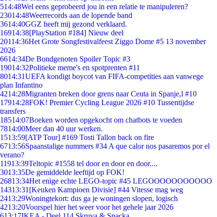
5
14:48
Wel eens geprobeerd jou in een relatie te manipuleren?
230
14:48
Weerrecords aan de lopende band
36
14:40
GGZ heeft mij gezond verklaard.
169
14:38
[PlayStation #184] Nieuw deel
201
14:36
Het Grote Songfestivalfeest Ziggo Dome #5 13 november
2026
66
14:34
De Bondgenoten Spoiler Topic #3
190
14:32
Politieke meme's en spotprenten #11
80
14:31
UEFA kondigt boycot van FIFA-competities aan vanwege
plan Infantino
42
14:28
Migranten breken door grens naar Ceuta in Spanje,l #10
179
14:28
FOK! Premier Cycling League 2026 #10 Tussentijdse
transfers
185
14:07
Boeken worden opgekocht om chatbots te voeden
78
14:00
Meer dan 40 uur werken.
15
13:59
[ATP Tour] #169 Tosti Tallon back on fire
67
13:56
Spaanstalige nummers #34 A que calor nos pasaremos por el
verano?
119
13:39
Teltopic #1558 tel door en door en door....
30
13:35
De gemiddelde leeftijd op FOK!
268
13:34
Het enige echte LEGO-topic #45 LEGOOOOOOOOOOO
143
13:31
[Keuken Kampioen Divisie] #44 Vitesse mag weg
24
13:29
Woningtekort: dus ga je woningen slopen, logisch
42
13:20
Voorspel hier het weer voor het gehele jaar 2026
6
13:17
IKEA - Deel 114 Skruva & Snacka