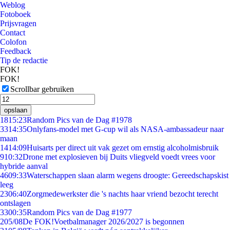
Weblog
Fotoboek
Prijsvragen
Contact
Colofon
Feedback
Tip de redactie
FOK!
FOK!
Scrollbar gebruiken
opslaan
18
15:23
Random Pics van de Dag #1978
33
14:35
Onlyfans-model met G-cup wil als NASA-ambassadeur naar
maan
14
14:09
Huisarts per direct uit vak gezet om ernstig alcoholmisbruik
9
10:32
Drone met explosieven bij Duits vliegveld voedt vrees voor
hybride aanval
46
09:33
Waterschappen slaan alarm wegens droogte: Gereedschapskist
leeg
23
06:40
Zorgmedewerkster die 's nachts haar vriend bezocht terecht
ontslagen
33
00:35
Random Pics van de Dag #1977
2
05/08
De FOK!Voetbalmanager 2026/2027 is begonnen