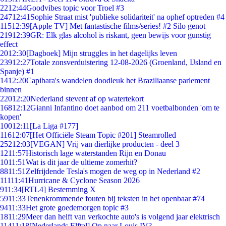
22
12:44
Goodvibes topic voor Troel #3
247
12:41
Sophie Straat mist 'publieke solidariteit' na ophef optreden #4
115
12:39
[Apple TV] Met fantastische films/series! #2 Silo genot
219
12:39
GR: Elk glas alcohol is riskant, geen bewijs voor gunstig
effect
20
12:30
[Dagboek] Mijn struggles in het dagelijks leven
239
12:27
Totale zonsverduistering 12-08-2026 (Groenland, IJsland en
Spanje) #1
14
12:20
Capibara's wandelen doodleuk het Braziliaanse parlement
binnen
220
12:20
Nederland stevent af op watertekort
168
12:12
Gianni Infantino doet aanbod om 211 voetbalbonden 'om te
kopen'
100
12:11
[La Liga #177]
116
12:07
[Het Officiële Steam Topic #201] Steamrolled
252
12:03
[VEGAN] Vrij van dierlijke producten - deel 3
12
11:57
Historisch lage waterstanden Rijn en Donau
10
11:51
Wat is dit jaar de ultieme zomerhit?
88
11:51
Zelfrijdende Tesla's mogen de weg op in Nederland #2
111
11:41
Hurricane & Cyclone Season 2026
9
11:34
[RTL4] Bestemming X
59
11:33
Tenenkrommende fouten bij teksten in het openbaar #74
94
11:33
Het grote goedemorgen topic #3
18
11:29
Meer dan helft van verkochte auto's is volgend jaar elektrisch
114
11:18
[Nederlands Elftal] Op naar Louis IV?