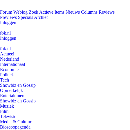
Forum
Weblog
Zoek
Actieve Items
Nieuws
Columns
Reviews
Previews
Specials
Archief
Inloggen
fok.nl
Inloggen
fok.nl
Actueel
Nederland
Internationaal
Economie
Politiek
Tech
Showbiz en Gossip
Opmerkelijk
Entertainment
Showbiz en Gossip
Muziek
Film
Televisie
Media & Cultuur
Bioscoopagenda