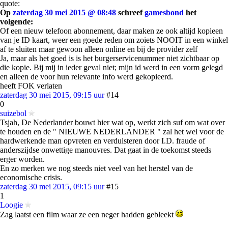
quote:
Op
zaterdag 30 mei 2015 @ 08:48
schreef
gamesbond
het
volgende:
Of een nieuw telefoon abonnement, daar maken ze ook altijd kopieen
van je ID kaart, weer een goede reden om zoiets NOOIT in een winkel
af te sluiten maar gewoon alleen online en bij de provider zelf
Ja, maar als het goed is is het burgerservicenummer niet zichtbaar op
die kopie. Bij mij in ieder geval niet; mijn id werd in een vorm gelegd
en alleen de voor hun relevante info werd gekopieerd.
heeft FOK verlaten
zaterdag 30 mei 2015, 09:15 uur
#14
0
suizebol
Tsjah, De Nederlander bouwt hier wat op, werkt zich suf om wat over
te houden en de " NIEUWE NEDERLANDER " zal het wel voor de
hardwerkende man opvreten en verduisteren door I.D. fraude of
anderszijdse onwettige manouvres. Dat gaat in de toekomst steeds
erger worden.
En zo merken we nog steeds niet veel van het herstel van de
economische crisis.
zaterdag 30 mei 2015, 09:15 uur
#15
1
Loogie
Zag laatst een film waar ze een neger hadden gebleekt