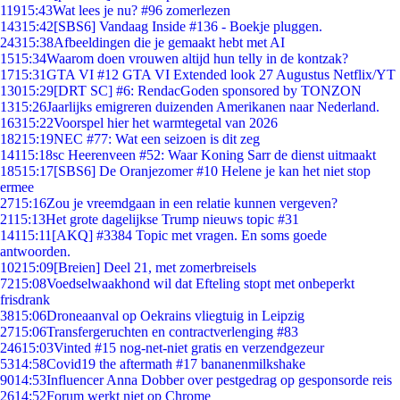
119
15:43
Wat lees je nu? #96 zomerlezen
143
15:42
[SBS6] Vandaag Inside #136 - Boekje pluggen.
243
15:38
Afbeeldingen die je gemaakt hebt met AI
15
15:34
Waarom doen vrouwen altijd hun telly in de kontzak?
17
15:31
GTA VI #12 GTA VI Extended look 27 Augustus Netflix/YT
130
15:29
[DRT SC] #6: RendacGoden sponsored by TONZON
13
15:26
Jaarlijks emigreren duizenden Amerikanen naar Nederland.
163
15:22
Voorspel hier het warmtegetal van 2026
182
15:19
NEC #77: Wat een seizoen is dit zeg
141
15:18
sc Heerenveen #52: Waar Koning Sarr de dienst uitmaakt
185
15:17
[SBS6] De Oranjezomer #10 Helene je kan het niet stop
ermee
27
15:16
Zou je vreemdgaan in een relatie kunnen vergeven?
21
15:13
Het grote dagelijkse Trump nieuws topic #31
141
15:11
[AKQ] #3384 Topic met vragen. En soms goede
antwoorden.
102
15:09
[Breien] Deel 21, met zomerbreisels
72
15:08
Voedselwaakhond wil dat Efteling stopt met onbeperkt
frisdrank
38
15:06
Droneaanval op Oekrains vliegtuig in Leipzig
27
15:06
Transfergeruchten en contractverlenging #83
246
15:03
Vinted #15 nog-net-niet gratis en verzendgezeur
53
14:58
Covid19 the aftermath #17 bananenmilkshake
90
14:53
Influencer Anna Dobber over pestgedrag op gesponsorde reis
26
14:52
Forum werkt niet op Chrome