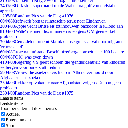
21
05/08
Tanken in België wordt nóg aantrekkelijker
34
05/08
Dirk sluit supermarkt op de Wallen na golf van diefstal en
agressie
12
05/08
Random Pics van de Dag #1976
6
04/08
Kraftwerk brengt ruimteschip terug naar Eindhoven
20
04/08
Apple vecht Britse eis tot inbouwen backdoor in iCloud aan
81
04/08
'Witte' mannen discrimineren is volgens OM geen enkel
probleem
30
04/08
Ceuta-leider noemt Marokkaanse grensaanval door migranten
'gruweldaad'
6
04/08
Grote natuurbrand Boschhuizerbergen groeit naar 100 hectare
6
04/08
FOK! was even down
41
04/08
Regering VS geeft scholen die 'genderidentiteit' van kinderen
verbergen voor ouders ultimatum
59
04/08
Vrouw die asielzoekers hielp in Athene vermoord door
Afghaanse asielzoeker
25
04/08
Lekker op vakantie naar Afghanistan volgens Taliban geen
probleem
23
04/08
Random Pics van de Dag #1975
Laatste items
Laatste items
Toon berichten uit deze thema's
Actueel
Entertainment
Sport