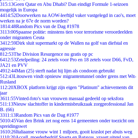
3
15:13
Geen Qatar en Abu Dhabi? Dan eindigt Formule 1-seizoen
mogelijk in Europa
44
14:52
Doorwerken na AOW-leeftijd vaker vastgelegd in cao's, moet
werken na je 67e de norm worden?
18
14:48
Random Pics van de Dag #1978
31
13:00
Spaanse politie: minstens tien voor terrorisme veroordeelden
onder migranten Ceuta
34
12:59
Dirk sluit supermarkt op de Wallen na golf van diefstal en
agressie
8
12:53
The Division Resurgence nu gratis op pc
64
12:53
Zetelpeiling: 24 zetels voor Pro en 18 zetels voor D66, FvD,
JA21 en PVV
49
12:44
Man (25) sterft nadat hij lijm als condoom gebruikt
5
12:43
Litouwen vindt opnieuw migrantentunnel onder grens met Wit-
Rusland
1
12:20
XBOX platform krijgt zijn eigen "Platinum" achievements dit
jaar
36
11:55
Vinted-foto's van vrouwen massaal gedeeld op seksfora
5
11:13
Nieuw slachtoffer in kindermisbruikzaak zorgprofessional Jan
B. (66)
33
11:13
Random Pics van de Dag #1977
50
10:45
Van den Brink zet nog eens 14 gemeenten onder toezicht om
spreidingswet
16
10:26
Italiaanse vrouw wint 1 miljoen, gooit kraslot per abuis weg
11
10:20
Accell, moederbedrijf Sparta en Batavus, vraagt uitstel van