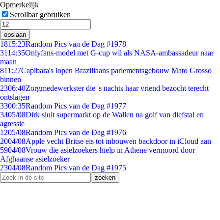
Opmerkelijk
Scrollbar gebruiken
opslaan
18
15:23
Random Pics van de Dag #1978
31
14:35
Onlyfans-model met G-cup wil als NASA-ambassadeur naar
maan
8
11:27
Capibara's lopen Braziliaans parlementsgebouw Mato Grosso
binnen
23
06:40
Zorgmedewerkster die 's nachts haar vriend bezocht terecht
ontslagen
33
00:35
Random Pics van de Dag #1977
34
05/08
Dirk sluit supermarkt op de Wallen na golf van diefstal en
agressie
12
05/08
Random Pics van de Dag #1976
20
04/08
Apple vecht Britse eis tot inbouwen backdoor in iCloud aan
59
04/08
Vrouw die asielzoekers hielp in Athene vermoord door
Afghaanse asielzoeker
23
04/08
Random Pics van de Dag #1975