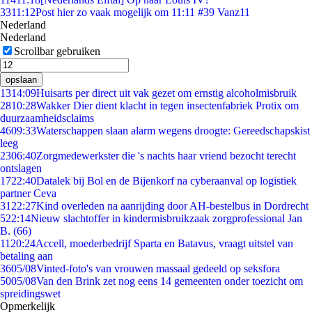
33
11:12
Post hier zo vaak mogelijk om 11:11 #39 Vanz11
Nederland
Nederland
Scrollbar gebruiken
opslaan
13
14:09
Huisarts per direct uit vak gezet om ernstig alcoholmisbruik
28
10:28
Wakker Dier dient klacht in tegen insectenfabriek Protix om
duurzaamheidsclaims
46
09:33
Waterschappen slaan alarm wegens droogte: Gereedschapskist
leeg
23
06:40
Zorgmedewerkster die 's nachts haar vriend bezocht terecht
ontslagen
17
22:40
Datalek bij Bol en de Bijenkorf na cyberaanval op logistiek
partner Ceva
31
22:27
Kind overleden na aanrijding door AH-bestelbus in Dordrecht
5
22:14
Nieuw slachtoffer in kindermisbruikzaak zorgprofessional Jan
B. (66)
11
20:24
Accell, moederbedrijf Sparta en Batavus, vraagt uitstel van
betaling aan
36
05/08
Vinted-foto's van vrouwen massaal gedeeld op seksfora
50
05/08
Van den Brink zet nog eens 14 gemeenten onder toezicht om
spreidingswet
Opmerkelijk