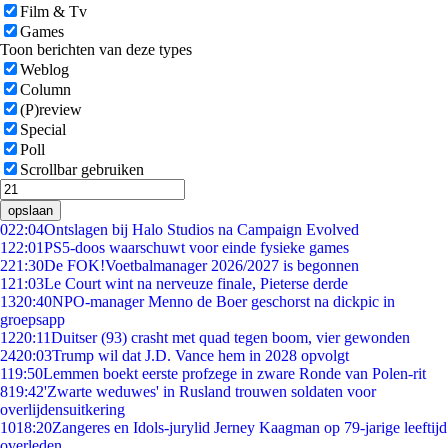
Film & Tv
Games
Toon berichten van deze types
Weblog
Column
(P)review
Special
Poll
Scrollbar gebruiken
opslaan
0
22:04
Ontslagen bij Halo Studios na Campaign Evolved
1
22:01
PS5-doos waarschuwt voor einde fysieke games
2
21:30
De FOK!Voetbalmanager 2026/2027 is begonnen
1
21:03
Le Court wint na nerveuze finale, Pieterse derde
13
20:40
NPO-manager Menno de Boer geschorst na dickpic in
groepsapp
12
20:11
Duitser (93) crasht met quad tegen boom, vier gewonden
24
20:03
Trump wil dat J.D. Vance hem in 2028 opvolgt
1
19:50
Lemmen boekt eerste profzege in zware Ronde van Polen-rit
8
19:42
'Zwarte weduwes' in Rusland trouwen soldaten voor
overlijdensuitkering
10
18:20
Zangeres en Idols-jurylid Jerney Kaagman op 79-jarige leeftijd
overleden