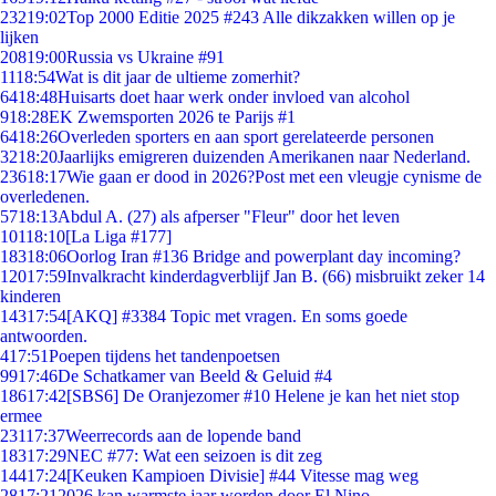
232
19:02
Top 2000 Editie 2025 #243 Alle dikzakken willen op je
lijken
208
19:00
Russia vs Ukraine #91
11
18:54
Wat is dit jaar de ultieme zomerhit?
64
18:48
Huisarts doet haar werk onder invloed van alcohol
9
18:28
EK Zwemsporten 2026 te Parijs #1
64
18:26
Overleden sporters en aan sport gerelateerde personen
32
18:20
Jaarlijks emigreren duizenden Amerikanen naar Nederland.
236
18:17
Wie gaan er dood in 2026?Post met een vleugje cynisme de
overledenen.
57
18:13
Abdul A. (27) als afperser "Fleur" door het leven
101
18:10
[La Liga #177]
183
18:06
Oorlog Iran #136 Bridge and powerplant day incoming?
120
17:59
Invalkracht kinderdagverblijf Jan B. (66) misbruikt zeker 14
kinderen
143
17:54
[AKQ] #3384 Topic met vragen. En soms goede
antwoorden.
4
17:51
Poepen tijdens het tandenpoetsen
99
17:46
De Schatkamer van Beeld & Geluid #4
186
17:42
[SBS6] De Oranjezomer #10 Helene je kan het niet stop
ermee
231
17:37
Weerrecords aan de lopende band
183
17:29
NEC #77: Wat een seizoen is dit zeg
144
17:24
[Keuken Kampioen Divisie] #44 Vitesse mag weg
28
17:21
2026 kan warmste jaar worden door El Nino