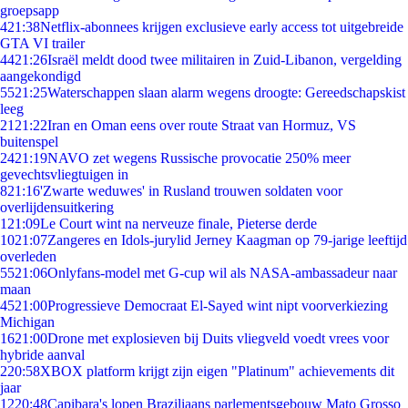
groepsapp
4
21:38
Netflix-abonnees krijgen exclusieve early access tot uitgebreide
GTA VI trailer
44
21:26
Israël meldt dood twee militairen in Zuid-Libanon, vergelding
aangekondigd
55
21:25
Waterschappen slaan alarm wegens droogte: Gereedschapskist
leeg
21
21:22
Iran en Oman eens over route Straat van Hormuz, VS
buitenspel
24
21:19
NAVO zet wegens Russische provocatie 250% meer
gevechtsvliegtuigen in
8
21:16
'Zwarte weduwes' in Rusland trouwen soldaten voor
overlijdensuitkering
1
21:09
Le Court wint na nerveuze finale, Pieterse derde
10
21:07
Zangeres en Idols-jurylid Jerney Kaagman op 79-jarige leeftijd
overleden
55
21:06
Onlyfans-model met G-cup wil als NASA-ambassadeur naar
maan
45
21:00
Progressieve Democraat El-Sayed wint nipt voorverkiezing
Michigan
16
21:00
Drone met explosieven bij Duits vliegveld voedt vrees voor
hybride aanval
2
20:58
XBOX platform krijgt zijn eigen "Platinum" achievements dit
jaar
12
20:48
Capibara's lopen Braziliaans parlementsgebouw Mato Grosso