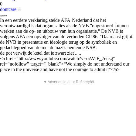
0
dontcare
quote:
In een eerdere verklaring stelde AFA-Nederland dat het
verontwaardigd is dat organisaties als de NVB ''ongestoord kunnen
werken aan de op- en uitbouw van hun organisatie.'' De NVB is
volgens AFA een opvolger van de verboden CP'86. ''Daarnaast grijpt
de NVB in presentatie en ideologie terug op de symboliek en
gedachtegoed van de met de nazi's heulende NSB.
de pot verwijt de ketel dat ie zwart ziet .....
<a href="http://www.youtube.com/watch?v=oAVjF_7ensg"
rel="nofollow" target="_blank">“We simply do not understand our
place in the universe and have not the courage to admit it”</a>
▼ Advertentie door Refinery89