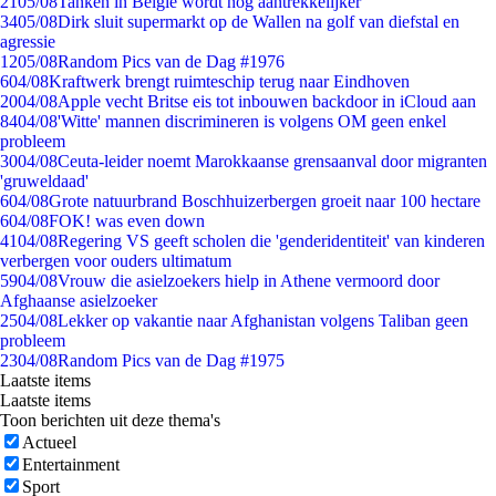
21
05/08
Tanken in België wordt nóg aantrekkelijker
34
05/08
Dirk sluit supermarkt op de Wallen na golf van diefstal en
agressie
12
05/08
Random Pics van de Dag #1976
6
04/08
Kraftwerk brengt ruimteschip terug naar Eindhoven
20
04/08
Apple vecht Britse eis tot inbouwen backdoor in iCloud aan
84
04/08
'Witte' mannen discrimineren is volgens OM geen enkel
probleem
30
04/08
Ceuta-leider noemt Marokkaanse grensaanval door migranten
'gruweldaad'
6
04/08
Grote natuurbrand Boschhuizerbergen groeit naar 100 hectare
6
04/08
FOK! was even down
41
04/08
Regering VS geeft scholen die 'genderidentiteit' van kinderen
verbergen voor ouders ultimatum
59
04/08
Vrouw die asielzoekers hielp in Athene vermoord door
Afghaanse asielzoeker
25
04/08
Lekker op vakantie naar Afghanistan volgens Taliban geen
probleem
23
04/08
Random Pics van de Dag #1975
Laatste items
Laatste items
Toon berichten uit deze thema's
Actueel
Entertainment
Sport