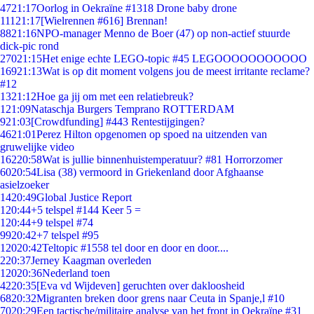
47
21:17
Oorlog in Oekraïne #1318 Drone baby drone
111
21:17
[Wielrennen #616] Brennan!
88
21:16
NPO-manager Menno de Boer (47) op non-actief stuurde
dick-pic rond
270
21:15
Het enige echte LEGO-topic #45 LEGOOOOOOOOOOO
169
21:13
Wat is op dit moment volgens jou de meest irritante reclame?
#12
13
21:12
Hoe ga jij om met een relatiebreuk?
1
21:09
Nataschja Burgers Temprano ROTTERDAM
9
21:03
[Crowdfunding] #443 Rentestijgingen?
46
21:01
Perez Hilton opgenomen op spoed na uitzenden van
gruwelijke video
162
20:58
Wat is jullie binnenhuistemperatuur? #81 Horrorzomer
60
20:54
Lisa (38) vermoord in Griekenland door Afghaanse
asielzoeker
14
20:49
Global Justice Report
1
20:44
+5 telspel #144 Keer 5 =
1
20:44
+9 telspel #74
99
20:42
+7 telspel #95
120
20:42
Teltopic #1558 tel door en door en door....
2
20:37
Jerney Kaagman overleden
120
20:36
Nederland toen
42
20:35
[Eva vd Wijdeven] geruchten over dakloosheid
68
20:32
Migranten breken door grens naar Ceuta in Spanje,l #10
70
20:29
Een tactische/militaire analyse van het front in Oekraïne #31