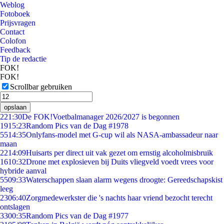
Weblog
Fotoboek
Prijsvragen
Contact
Colofon
Feedback
Tip de redactie
FOK!
FOK!
Scrollbar gebruiken
opslaan
2
21:30
De FOK!Voetbalmanager 2026/2027 is begonnen
19
15:23
Random Pics van de Dag #1978
55
14:35
Onlyfans-model met G-cup wil als NASA-ambassadeur naar
maan
22
14:09
Huisarts per direct uit vak gezet om ernstig alcoholmisbruik
16
10:32
Drone met explosieven bij Duits vliegveld voedt vrees voor
hybride aanval
55
09:33
Waterschappen slaan alarm wegens droogte: Gereedschapskist
leeg
23
06:40
Zorgmedewerkster die 's nachts haar vriend bezocht terecht
ontslagen
33
00:35
Random Pics van de Dag #1977