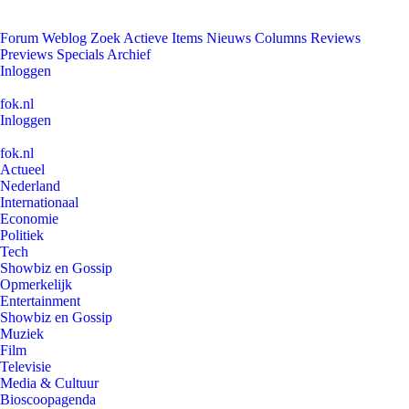
Forum
Weblog
Zoek
Actieve Items
Nieuws
Columns
Reviews
Previews
Specials
Archief
Inloggen
fok.nl
Inloggen
fok.nl
Actueel
Nederland
Internationaal
Economie
Politiek
Tech
Showbiz en Gossip
Opmerkelijk
Entertainment
Showbiz en Gossip
Muziek
Film
Televisie
Media & Cultuur
Bioscoopagenda