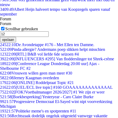
nieuw
34
09:49
Albert Heijn halveert tempo van Koopzegels sparen vanaf
september
Forum
Forum
Scrollbar gebruiken
opslaan
245
22:10
De Avondetappe #176 - Met Ellen ten Damme.
5
22:09
Pinda-allergie? Andermans poep slikken helpt misschien
123
22:09
[RTL] B&B vol liefde 6de seizoen #4
39
22:09
[INFLUENCERS #295] Van flodderslinger tot Shrek-crème
189
22:09
[Conference League Donderdag 20:00 uur] Ajax -
Shelbourne FC #2
6
22:08
Vrouwen willen geen man meer #30
58
22:08
Jerney Kaagman overleden
179
22:06
[ONLINE] Roddelpraat Topic #21
216
22:05
[UEL/ECL live topic] #160 GOAAAAAAAAAAAAAL
75
22:02
[FOK!Voetbalmanager 2026/2027] #1 We zijn er weer
5
21:58
[Boekbespreking] Yesteryear - Caro Claire Burke
99
21:57
Progressieve Democraat El-Sayed wint nipt voorverkiezing
Michigan
193
21:57
Politieke meme's en spotprenten #11
9
21:56
Rechtszaak dodelijk ongeluk uitgesteld vanwege vakantie