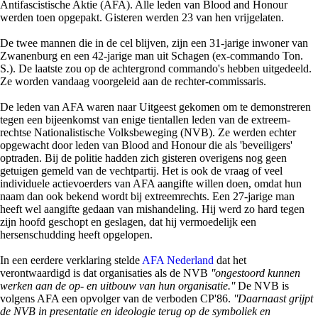
Antifascistische Aktie (AFA). Alle leden van Blood and Honour
werden toen opgepakt. Gisteren werden 23 van hen vrijgelaten.
De twee mannen die in de cel blijven, zijn een 31-jarige inwoner van
Zwanenburg en een 42-jarige man uit Schagen (ex-commando Ton.
S.). De laatste zou op de achtergrond commando's hebben uitgedeeld.
Ze worden vandaag voorgeleid aan de rechter-commissaris.
De leden van AFA waren naar Uitgeest gekomen om te demonstreren
tegen een bijeenkomst van enige tientallen leden van de extreem-
rechtse Nationalistische Volksbeweging (NVB). Ze werden echter
opgewacht door leden van Blood and Honour die als 'beveiligers'
optraden. Bij de politie hadden zich gisteren overigens nog geen
getuigen gemeld van de vechtpartij. Het is ook de vraag of veel
individuele actievoerders van AFA aangifte willen doen, omdat hun
naam dan ook bekend wordt bij extreemrechts. Een 27-jarige man
heeft wel aangifte gedaan van mishandeling. Hij werd zo hard tegen
zijn hoofd geschopt en geslagen, dat hij vermoedelijk een
hersenschudding heeft opgelopen.
In een eerdere verklaring stelde
AFA Nederland
dat het
verontwaardigd is dat organisaties als de NVB
''ongestoord kunnen
werken aan de op- en uitbouw van hun organisatie.''
De NVB is
volgens AFA een opvolger van de verboden CP'86.
''Daarnaast grijpt
de NVB in presentatie en ideologie terug op de symboliek en