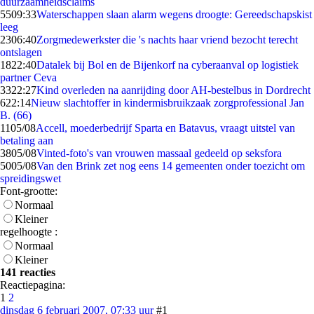
duurzaamheidsclaims
55
09:33
Waterschappen slaan alarm wegens droogte: Gereedschapskist
leeg
23
06:40
Zorgmedewerkster die 's nachts haar vriend bezocht terecht
ontslagen
18
22:40
Datalek bij Bol en de Bijenkorf na cyberaanval op logistiek
partner Ceva
33
22:27
Kind overleden na aanrijding door AH-bestelbus in Dordrecht
6
22:14
Nieuw slachtoffer in kindermisbruikzaak zorgprofessional Jan
B. (66)
11
05/08
Accell, moederbedrijf Sparta en Batavus, vraagt uitstel van
betaling aan
38
05/08
Vinted-foto's van vrouwen massaal gedeeld op seksfora
50
05/08
Van den Brink zet nog eens 14 gemeenten onder toezicht om
spreidingswet
Font-grootte:
Normaal
Kleiner
regelhoogte :
Normaal
Kleiner
141 reacties
Reactiepagina:
1
2
dinsdag 6 februari 2007, 07:33 uur
#1