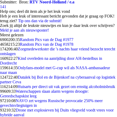
Submitter:
Bron:
RTV Noord-Holland / e.a
141
Help ons; deel dit item als je het leuk vond
Heb je een leuk of interessant bericht gevonden dat je graag op FOK!
terug ziet?
Tip ons dan via de submit!
Zoek jij altijd de leukste nieuwtjes en kun je daar leuk over schrijven?
Meld je aan als nieuwsposter!
Meest gelezen
69002
00:35
Random Pics van de Dag #1977
46582
15:23
Random Pics van de Dag #1978
1742
06:40
Zorgmedewerkster die 's nachts haar vriend bezocht terecht
ontslagen
1609
22:27
Kind overleden na aanrijding door AH-bestelbus in
Dordrecht
1596
14:35
Onlyfans-model met G-cup wil als NASA-ambassadeur
naar maan
1247
22:40
Datalek bij Bol en de Bijenkorf na cyberaanval op logistiek
partner Ceva
1162
14:09
Huisarts per direct uit vak gezet om ernstig alcoholmisbruik
996
09:33
Waterschappen slaan alarm wegens droogte:
Gereedschapskist leeg
972
10:08
NAVO zet wegens Russische provocatie 250% meer
gevechtsvliegtuigen in
932
10:32
Drone met explosieven bij Duits vliegveld voedt vrees voor
hybride aanval