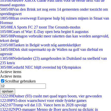
1
05/08
Nieuwe XBOX Game Pass titels voor de eerste helft van de
maand augustus
50
05/08
Van den Brink zet nog eens 14 gemeenten onder toezicht om
spreidingswet
18
05/08
Iran overweegt Europese hulp bij ruimen mijnen in Straat van
Hormuz
3
05/08
EA Sports FC 27 toont The Grounds-modus
1
05/08
Gears of War: E-Day open beta begint 6 augustus
36
05/08
Pentagon verbruikt meer raketten dan kan worden aangevuld,
tekort dreigt
21
05/08
Tanken in België wordt nóg aantrekkelijker
34
05/08
Dirk sluit supermarkt op de Wallen na golf van diefstal en
agressie
13
05/08
Nederlander (23) aangehouden in Duitsland na snelheid van
235 km/u
3
05/08
Gedurfd NEC blijft overeind bij Olympiakos
Actieve items
Actieve items
Scrollbar gebruiken
opslaan
12
22:09
Duitser (93) crasht met quad tegen boom, vier gewonden
1
22:09
PS5-doos waarschuwt voor einde fysieke games
24
22:07
Trump wil dat J.D. Vance hem in 2028 opvolgt
13
22:02
NPO-manager Menno de Boer geschorst na dickpic in