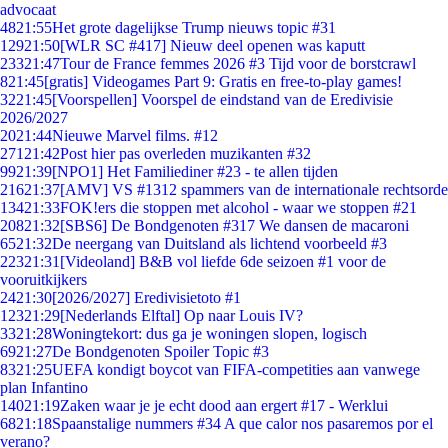
advocaat
48
21:55
Het grote dagelijkse Trump nieuws topic #31
129
21:50
[WLR SC #417] Nieuw deel openen was kaputt
233
21:47
Tour de France femmes 2026 #3 Tijd voor de borstcrawl
8
21:45
[gratis] Videogames Part 9: Gratis en free-to-play games!
32
21:45
[Voorspellen] Voorspel de eindstand van de Eredivisie
2026/2027
20
21:44
Nieuwe Marvel films. #12
271
21:42
Post hier pas overleden muzikanten #32
99
21:39
[NPO1] Het Familiediner #23 - te allen tijden
216
21:37
[AMV] VS #1312 spammers van de internationale rechtsorde
134
21:33
FOK!ers die stoppen met alcohol - waar we stoppen #21
208
21:32
[SBS6] De Bondgenoten #317 We dansen de macaroni
65
21:32
De neergang van Duitsland als lichtend voorbeeld #3
223
21:31
[Videoland] B&B vol liefde 6de seizoen #1 voor de
vooruitkijkers
24
21:30
[2026/2027] Eredivisietoto #1
123
21:29
[Nederlands Elftal] Op naar Louis IV?
33
21:28
Woningtekort: dus ga je woningen slopen, logisch
69
21:27
De Bondgenoten Spoiler Topic #3
83
21:25
UEFA kondigt boycot van FIFA-competities aan vanwege
plan Infantino
140
21:19
Zaken waar je je echt dood aan ergert #17 - Werklui
68
21:18
Spaanstalige nummers #34 A que calor nos pasaremos por el
verano?