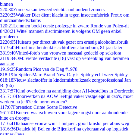
binnen
5
20:30
Zomervakantieweerbericht: aanhoudend zomers
32
20:25
Wakker Dier dient klacht in tegen insectenfabriek Protix om
duurzaamheidsclaims
1
20:21
Lemmen boekt eerste profzege in zware Ronde van Polen-rit
84
20:21
'Witte' mannen discrimineren is volgens OM geen enkel
probleem
22
20:05
Huisarts per direct uit vak gezet om ernstig alcoholmisbruik
15
19:45
Hiroshima herdenkt slachtoffers atoombom, 81 jaar later
38
19:40
Vinted-foto's van vrouwen massaal gedeeld op seksfora
21
19:34
OM: vierde verdachte (18) vast op verdenking van beramen
aanslag
19
19:25
Random Pics van de Dag #1978
8
18:19
In Spider-Man: Brand New Day is Spidey echt weer Spidey
6
18:18
Nieuw slachtoffer in kindermisbruikzaak zorgprofessional Jan
B. (66)
33
17:57
Kind overleden na aanrijding door AH-bestelbus in Dordrecht
45
17:10
Doorwerken na AOW-leeftijd vaker vastgelegd in cao's, moet
werken na je 67e de norm worden?
1
17:07
Forensics: Crime Scene Detective
56
17:01
Boeren waarschuwen voor lagere oogst door aanhoudende
hitte en droogte
17
16:41
Italiaanse vrouw wint 1 miljoen, gooit kraslot per abuis weg
18
16:36
Datalek bij Bol en de Bijenkorf na cyberaanval op logistiek
partner Ceva