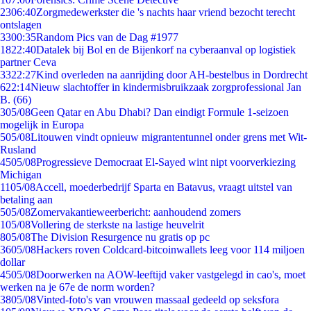
23
06:40
Zorgmedewerkster die 's nachts haar vriend bezocht terecht
ontslagen
33
00:35
Random Pics van de Dag #1977
18
22:40
Datalek bij Bol en de Bijenkorf na cyberaanval op logistiek
partner Ceva
33
22:27
Kind overleden na aanrijding door AH-bestelbus in Dordrecht
6
22:14
Nieuw slachtoffer in kindermisbruikzaak zorgprofessional Jan
B. (66)
3
05/08
Geen Qatar en Abu Dhabi? Dan eindigt Formule 1-seizoen
mogelijk in Europa
5
05/08
Litouwen vindt opnieuw migrantentunnel onder grens met Wit-
Rusland
45
05/08
Progressieve Democraat El-Sayed wint nipt voorverkiezing
Michigan
11
05/08
Accell, moederbedrijf Sparta en Batavus, vraagt uitstel van
betaling aan
5
05/08
Zomervakantieweerbericht: aanhoudend zomers
1
05/08
Vollering de sterkste na lastige heuvelrit
8
05/08
The Division Resurgence nu gratis op pc
36
05/08
Hackers roven Coldcard-bitcoinwallets leeg voor 114 miljoen
dollar
45
05/08
Doorwerken na AOW-leeftijd vaker vastgelegd in cao's, moet
werken na je 67e de norm worden?
38
05/08
Vinted-foto's van vrouwen massaal gedeeld op seksfora