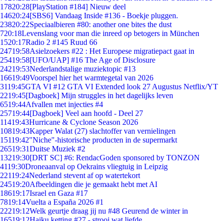
178
20:28
[PlayStation #184] Nieuw deel
146
20:24
[SBS6] Vandaag Inside #136 - Boekje pluggen.
238
20:22
Speciaalbieren #80: another one bites the dust
7
20:18
Levenslang voor man die inreed op betogers in München
15
20:17
Radio 2 #145 Ruud 66
247
19:58
Asielzoekers #22 : Het Europese migratiepact gaat in
254
19:58
[UFO/UAP] #16 The Age of Disclosure
242
19:53
Nederlandstalige muziektopic #13
166
19:49
Voorspel hier het warmtegetal van 2026
31
19:45
GTA VI #12 GTA VI Extended look 27 Augustus Netflix/YT
22
19:45
[Dagboek] Mijn struggles in het dagelijks leven
65
19:44
Afvallen met injecties #4
257
19:44
[Dagboek] Veel aan hoofd - Deel 27
114
19:43
Hurricane & Cyclone Season 2026
108
19:43
Kapper Walat (27) slachtoffer van vernielingen
151
19:42
"Niche"-historische producten in de supermarkt
265
19:31
Duitse Muziek #2
132
19:30
[DRT SC] #6: RendacGoden sponsored by TONZON
41
19:30
Droneaanval op Oekrains vliegtuig in Leipzig
221
19:24
Nederland stevent af op watertekort
245
19:20
Afbeeldingen die je gemaakt hebt met AI
186
19:17
Israel en Gaza #17
78
19:14
Vuelta a España 2026 #1
222
19:12
Welk geurtje draag jij nu #48 Geurend de winter in
165
19:12
Haiku ketting #27 - strooi wat liefde