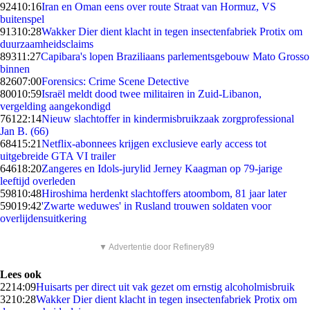
924
10:16
Iran en Oman eens over route Straat van Hormuz, VS
buitenspel
913
10:28
Wakker Dier dient klacht in tegen insectenfabriek Protix om
duurzaamheidsclaims
893
11:27
Capibara's lopen Braziliaans parlementsgebouw Mato Grosso
binnen
826
07:00
Forensics: Crime Scene Detective
800
10:59
Israël meldt dood twee militairen in Zuid-Libanon,
vergelding aangekondigd
761
22:14
Nieuw slachtoffer in kindermisbruikzaak zorgprofessional
Jan B. (66)
684
15:21
Netflix-abonnees krijgen exclusieve early access tot
uitgebreide GTA VI trailer
646
18:20
Zangeres en Idols-jurylid Jerney Kaagman op 79-jarige
leeftijd overleden
598
10:48
Hiroshima herdenkt slachtoffers atoombom, 81 jaar later
590
19:42
'Zwarte weduwes' in Rusland trouwen soldaten voor
overlijdensuitkering
▼ Advertentie door Refinery89
Lees ook
22
14:09
Huisarts per direct uit vak gezet om ernstig alcoholmisbruik
32
10:28
Wakker Dier dient klacht in tegen insectenfabriek Protix om