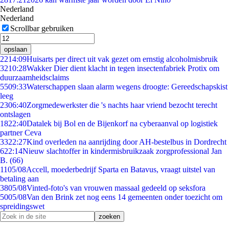
Nederland
Nederland
Scrollbar gebruiken
opslaan
22
14:09
Huisarts per direct uit vak gezet om ernstig alcoholmisbruik
32
10:28
Wakker Dier dient klacht in tegen insectenfabriek Protix om
duurzaamheidsclaims
55
09:33
Waterschappen slaan alarm wegens droogte: Gereedschapskist
leeg
23
06:40
Zorgmedewerkster die 's nachts haar vriend bezocht terecht
ontslagen
18
22:40
Datalek bij Bol en de Bijenkorf na cyberaanval op logistiek
partner Ceva
33
22:27
Kind overleden na aanrijding door AH-bestelbus in Dordrecht
6
22:14
Nieuw slachtoffer in kindermisbruikzaak zorgprofessional Jan
B. (66)
11
05/08
Accell, moederbedrijf Sparta en Batavus, vraagt uitstel van
betaling aan
38
05/08
Vinted-foto's van vrouwen massaal gedeeld op seksfora
50
05/08
Van den Brink zet nog eens 14 gemeenten onder toezicht om
spreidingswet