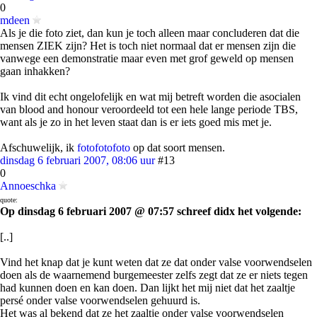
0
mdeen
Als je die foto ziet, dan kun je toch alleen maar concluderen dat die
mensen ZIEK zijn? Het is toch niet normaal dat er mensen zijn die
vanwege een demonstratie maar even met grof geweld op mensen
gaan inhakken?
Ik vind dit echt ongelofelijk en wat mij betreft worden die asocialen
van blood and honour veroordeeld tot een hele lange periode TBS,
want als je zo in het leven staat dan is er iets goed mis met je.
Afschuwelijk, ik
foto
foto
foto
op dat soort mensen.
dinsdag 6 februari 2007, 08:06 uur
#13
0
Annoeschka
quote:
Op dinsdag 6 februari 2007 @ 07:57 schreef didx het volgende:
[..]
Vind het knap dat je kunt weten dat ze dat onder valse voorwendselen
doen als de waarnemend burgemeester zelfs zegt dat ze er niets tegen
had kunnen doen en kan doen. Dan lijkt het mij niet dat het zaaltje
persé onder valse voorwendselen gehuurd is.
Het was al bekend dat ze het zaaltje onder valse voorwendselen