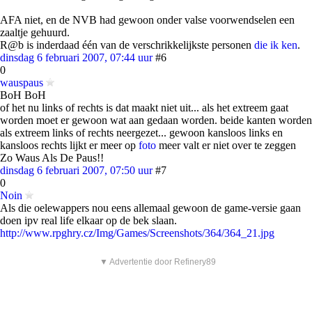
AFA niet, en de NVB had gewoon onder valse voorwendselen een
zaaltje gehuurd.
R@b is inderdaad één van de verschrikkelijkste personen
die ik ken
.
dinsdag 6 februari 2007, 07:44 uur
#6
0
wauspaus
BoH BoH
of het nu links of rechts is dat maakt niet uit... als het extreem gaat
worden moet er gewoon wat aan gedaan worden. beide kanten worden
als extreem links of rechts neergezet... gewoon kansloos links en
kansloos rechts lijkt er meer op
foto
meer valt er niet over te zeggen
Zo Waus Als De Paus!!
dinsdag 6 februari 2007, 07:50 uur
#7
0
Noin
Als die oelewappers nou eens allemaal gewoon de game-versie gaan
doen ipv real life elkaar op de bek slaan.
http://www.rpghry.cz/Img/Games/Screenshots/364/364_21.jpg
▼ Advertentie door Refinery89