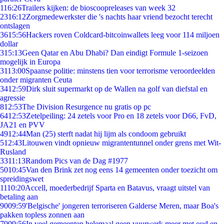
1
16:26
Trailers kijken: de bioscoopreleases van week 32
23
16:12
Zorgmedewerkster die 's nachts haar vriend bezocht terecht
ontslagen
36
15:56
Hackers roven Coldcard-bitcoinwallets leeg voor 114 miljoen
dollar
3
15:13
Geen Qatar en Abu Dhabi? Dan eindigt Formule 1-seizoen
mogelijk in Europa
31
13:00
Spaanse politie: minstens tien voor terrorisme veroordeelden
onder migranten Ceuta
34
12:59
Dirk sluit supermarkt op de Wallen na golf van diefstal en
agressie
8
12:53
The Division Resurgence nu gratis op pc
64
12:53
Zetelpeiling: 24 zetels voor Pro en 18 zetels voor D66, FvD,
JA21 en PVV
49
12:44
Man (25) sterft nadat hij lijm als condoom gebruikt
5
12:43
Litouwen vindt opnieuw migrantentunnel onder grens met Wit-
Rusland
33
11:13
Random Pics van de Dag #1977
50
10:45
Van den Brink zet nog eens 14 gemeenten onder toezicht om
spreidingswet
11
10:20
Accell, moederbedrijf Sparta en Batavus, vraagt uitstel van
betaling aan
90
09:59
'Belgische' jongeren terroriseren Galderse Meren, maar Boa's
pakken topless zonnen aan
79
09:56
In veel gemeenten helemaal geen vuurwerk meer met oud en