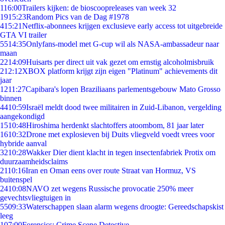
1
16:00
Trailers kijken: de bioscoopreleases van week 32
19
15:23
Random Pics van de Dag #1978
4
15:21
Netflix-abonnees krijgen exclusieve early access tot uitgebreide
GTA VI trailer
55
14:35
Onlyfans-model met G-cup wil als NASA-ambassadeur naar
maan
22
14:09
Huisarts per direct uit vak gezet om ernstig alcoholmisbruik
2
12:12
XBOX platform krijgt zijn eigen "Platinum" achievements dit
jaar
12
11:27
Capibara's lopen Braziliaans parlementsgebouw Mato Grosso
binnen
44
10:59
Israël meldt dood twee militairen in Zuid-Libanon, vergelding
aangekondigd
15
10:48
Hiroshima herdenkt slachtoffers atoombom, 81 jaar later
16
10:32
Drone met explosieven bij Duits vliegveld voedt vrees voor
hybride aanval
32
10:28
Wakker Dier dient klacht in tegen insectenfabriek Protix om
duurzaamheidsclaims
21
10:16
Iran en Oman eens over route Straat van Hormuz, VS
buitenspel
24
10:08
NAVO zet wegens Russische provocatie 250% meer
gevechtsvliegtuigen in
55
09:33
Waterschappen slaan alarm wegens droogte: Gereedschapskist
leeg
1
07:00
Forensics: Crime Scene Detective