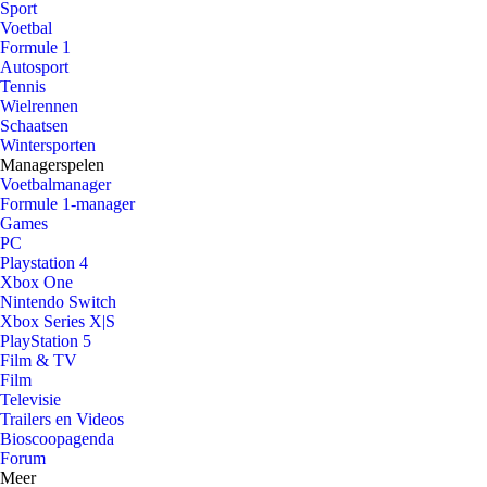
Sport
Voetbal
Formule 1
Autosport
Tennis
Wielrennen
Schaatsen
Wintersporten
Managerspelen
Voetbalmanager
Formule 1-manager
Games
PC
Playstation 4
Xbox One
Nintendo Switch
Xbox Series X|S
PlayStation 5
Film & TV
Film
Televisie
Trailers en Videos
Bioscoopagenda
Forum
Meer