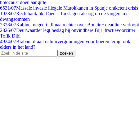
holocaust doen aangifte
65
31/07
Massale invasie illegale Marokkanen in Spanje ontketent crisis
19
28/07
Rechtbank tikt Dienst Toeslagen alsnog op de vingers met
dwangsommen
23
28/07
Kabinet negeert klimaatrechter over Bonaire: deadline verloopt
28
26/07
Deurwaarder legt beslag bij onvindbare Bij1-fractievoorzitter
Tofik Dibi
49
24/07
Brabant draait natuurvergunningen voor boeren terug: ook
elders in het land?