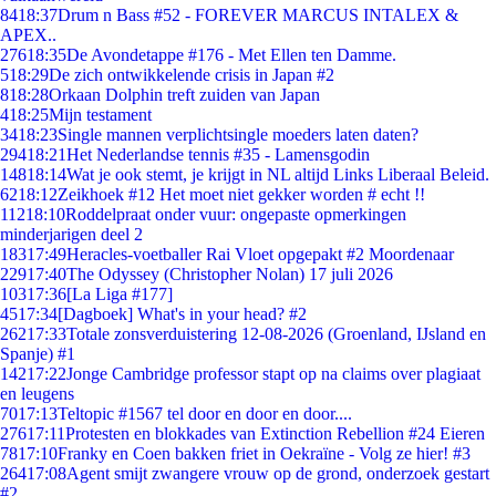
84
18:37
Drum n Bass #52 - FOREVER MARCUS INTALEX &
APEX..
276
18:35
De Avondetappe #176 - Met Ellen ten Damme.
5
18:29
De zich ontwikkelende crisis in Japan #2
8
18:28
Orkaan Dolphin treft zuiden van Japan
4
18:25
Mijn testament
34
18:23
Single mannen verplichtsingle moeders laten daten?
294
18:21
Het Nederlandse tennis #35 - Lamensgodin
148
18:14
Wat je ook stemt, je krijgt in NL altijd Links Liberaal Beleid.
62
18:12
Zeikhoek #12 Het moet niet gekker worden # echt !!
112
18:10
Roddelpraat onder vuur: ongepaste opmerkingen
minderjarigen deel 2
183
17:49
Heracles-voetballer Rai Vloet opgepakt #2 Moordenaar
229
17:40
The Odyssey (Christopher Nolan) 17 juli 2026
103
17:36
[La Liga #177]
45
17:34
[Dagboek] What's in your head? #2
262
17:33
Totale zonsverduistering 12-08-2026 (Groenland, IJsland en
Spanje) #1
142
17:22
Jonge Cambridge professor stapt op na claims over plagiaat
en leugens
70
17:13
Teltopic #1567 tel door en door en door....
276
17:11
Protesten en blokkades van Extinction Rebellion #24 Eieren
78
17:10
Franky en Coen bakken friet in Oekraïne - Volg ze hier! #3
264
17:08
Agent smijt zwangere vrouw op de grond, onderzoek gestart
#2