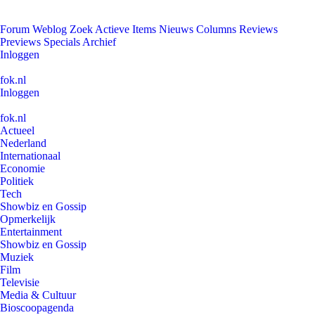
Forum
Weblog
Zoek
Actieve Items
Nieuws
Columns
Reviews
Previews
Specials
Archief
Inloggen
fok.nl
Inloggen
fok.nl
Actueel
Nederland
Internationaal
Economie
Politiek
Tech
Showbiz en Gossip
Opmerkelijk
Entertainment
Showbiz en Gossip
Muziek
Film
Televisie
Media & Cultuur
Bioscoopagenda