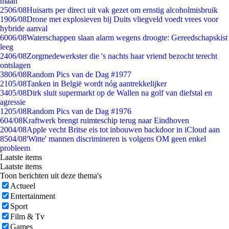
maan
25
06/08
Huisarts per direct uit vak gezet om ernstig alcoholmisbruik
19
06/08
Drone met explosieven bij Duits vliegveld voedt vrees voor
hybride aanval
60
06/08
Waterschappen slaan alarm wegens droogte: Gereedschapskist
leeg
24
06/08
Zorgmedewerkster die 's nachts haar vriend bezocht terecht
ontslagen
38
06/08
Random Pics van de Dag #1977
21
05/08
Tanken in België wordt nóg aantrekkelijker
34
05/08
Dirk sluit supermarkt op de Wallen na golf van diefstal en
agressie
12
05/08
Random Pics van de Dag #1976
6
04/08
Kraftwerk brengt ruimteschip terug naar Eindhoven
20
04/08
Apple vecht Britse eis tot inbouwen backdoor in iCloud aan
85
04/08
'Witte' mannen discrimineren is volgens OM geen enkel
probleem
Laatste items
Laatste items
Toon berichten uit deze thema's
Actueel
Entertainment
Sport
Film & Tv
Games