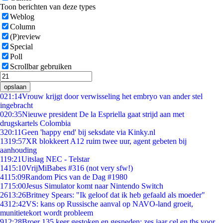
Toon berichten van deze types
Weblog
Column
(P)review
Special
Poll
Scrollbar gebruiken
opslaan
0
21:14
Vrouw krijgt door verwisseling het embryo van ander stel
ingebracht
0
20:35
Nieuwe president De la Espriella gaat strijd aan met
drugskartels Colombia
3
20:11
Geen 'happy end' bij seksdate via Kinky.nl
13
19:57
XR blokkeert A12 ruim twee uur, agent gebeten bij
aanhouding
1
19:21
Uitslag NEC - Telstar
14
15:10
VrijMiBabes #316 (not very sfw!)
41
15:09
Random Pics van de Dag #1980
17
15:00
Jesus Simulator komt naar Nintendo Switch
26
13:26
Britney Spears: "Ik geloof dat ik heb gefaald als moeder"
43
12:42
VS: kans op Russische aanval op NAVO-land groeit,
munitietekort wordt probleem
9
12:28
Broer 135 keer gestoken en gesneden: zes jaar cel en tbs voor