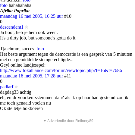
foto
hahahahaha
Afrika Paprika
maandag 16 mei 2005, 16:25 uur
#10
0
descendent1
Ja hoor, heb je hem ook weer..
It's a dirty job, but someone's gotta do it.
Tja ehmm, succes.
foto
Het beste argument tegen de democratie is een gesprek van 5 minuten
met een gemiddelde stemgerechtigde...
Geyl online landjesspel:
http://www.fokalliance.com/forum/viewtopic.php?f=16&t=7686
maandag 16 mei 2005, 17:28 uur
#11
0
padlarf
dagdag33 achtig
eh, en dr voorkeursstemmen dan? als ik op haar had gestemd zou ik
me toch genaaid voelen nu
Ok stelletje hokboeren
▼ Advertentie door Refinery89