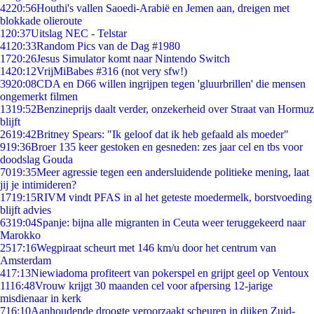
42
20:56
Houthi's vallen Saoedi-Arabië en Jemen aan, dreigen met
blokkade olieroute
1
20:37
Uitslag NEC - Telstar
41
20:33
Random Pics van de Dag #1980
17
20:26
Jesus Simulator komt naar Nintendo Switch
14
20:12
VrijMiBabes #316 (not very sfw!)
39
20:08
CDA en D66 willen ingrijpen tegen 'gluurbrillen' die mensen
ongemerkt filmen
13
19:52
Benzineprijs daalt verder, onzekerheid over Straat van Hormuz
blijft
26
19:42
Britney Spears: "Ik geloof dat ik heb gefaald als moeder"
9
19:36
Broer 135 keer gestoken en gesneden: zes jaar cel en tbs voor
doodslag Gouda
70
19:35
Meer agressie tegen een andersluidende politieke mening, laat
jij je intimideren?
17
19:15
RIVM vindt PFAS in al het geteste moedermelk, borstvoeding
blijft advies
63
19:04
Spanje: bijna alle migranten in Ceuta weer teruggekeerd naar
Marokko
25
17:16
Wegpiraat scheurt met 146 km/u door het centrum van
Amsterdam
4
17:13
Niewiadoma profiteert van pokerspel en grijpt geel op Ventoux
11
16:48
Vrouw krijgt 30 maanden cel voor afpersing 12-jarige
misdienaar in kerk
7
16:10
Aanhoudende droogte veroorzaakt scheuren in dijken Zuid-