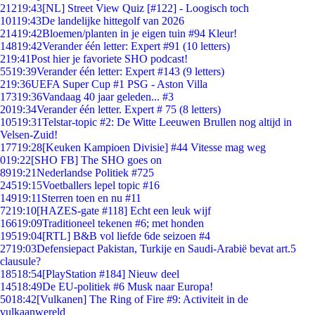
212
19:43
[NL] Street View Quiz [#122] - Loogisch toch
101
19:43
De landelijke hittegolf van 2026
214
19:42
Bloemen/planten in je eigen tuin #94 Kleur!
148
19:42
Verander één letter: Expert #91 (10 letters)
2
19:41
Post hier je favoriete SHO podcast!
55
19:39
Verander één letter: Expert #143 (9 letters)
2
19:36
UEFA Super Cup #1 PSG - Aston Villa
173
19:36
Vandaag 40 jaar geleden... #3
20
19:34
Verander één letter. Expert # 75 (8 letters)
105
19:31
Telstar-topic #2: De Witte Leeuwen Brullen nog altijd in
Velsen-Zuid!
177
19:28
[Keuken Kampioen Divisie] #44 Vitesse mag weg
0
19:22
[SHO FB] The SHO goes on
89
19:21
Nederlandse Politiek #725
245
19:15
Voetballers lepel topic #16
149
19:11
Sterren toen en nu #11
72
19:10
[HAZES-gate #118] Echt een leuk wijf
166
19:09
Traditioneel tekenen #6; met honden
195
19:04
[RTL] B&B vol liefde 6de seizoen #4
27
19:03
Defensiepact Pakistan, Turkije en Saudi-Arabië bevat art.5
clausule?
185
18:54
[PlayStation #184] Nieuw deel
145
18:49
De EU-politiek #6 Musk naar Europa!
50
18:42
[Vulkanen] The Ring of Fire #9: Activiteit in de
vulkaanwereld