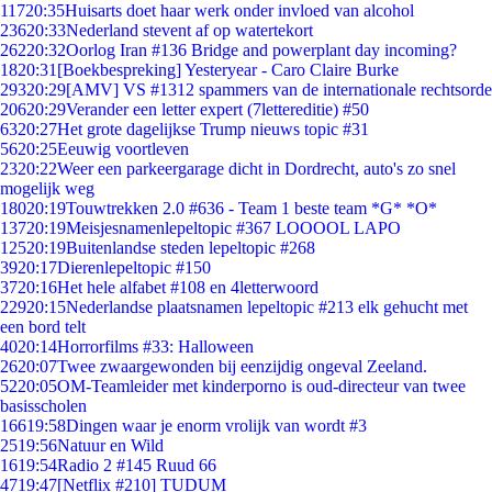
117
20:35
Huisarts doet haar werk onder invloed van alcohol
236
20:33
Nederland stevent af op watertekort
262
20:32
Oorlog Iran #136 Bridge and powerplant day incoming?
18
20:31
[Boekbespreking] Yesteryear - Caro Claire Burke
293
20:29
[AMV] VS #1312 spammers van de internationale rechtsorde
206
20:29
Verander een letter expert (7lettereditie) #50
63
20:27
Het grote dagelijkse Trump nieuws topic #31
56
20:25
Eeuwig voortleven
23
20:22
Weer een parkeergarage dicht in Dordrecht, auto's zo snel
mogelijk weg
180
20:19
Touwtrekken 2.0 #636 - Team 1 beste team *G* *O*
137
20:19
Meisjesnamenlepeltopic #367 LOOOOL LAPO
125
20:19
Buitenlandse steden lepeltopic #268
39
20:17
Dierenlepeltopic #150
37
20:16
Het hele alfabet #108 en 4letterwoord
229
20:15
Nederlandse plaatsnamen lepeltopic #213 elk gehucht met
een bord telt
40
20:14
Horrorfilms #33: Halloween
26
20:07
Twee zwaargewonden bij eenzijdig ongeval Zeeland.
52
20:05
OM-Teamleider met kinderporno is oud-directeur van twee
basisscholen
166
19:58
Dingen waar je enorm vrolijk van wordt #3
25
19:56
Natuur en Wild
16
19:54
Radio 2 #145 Ruud 66
47
19:47
[Netflix #210] TUDUM