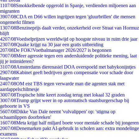
11
07/08
Smokkelbende opgerold in Spanje, verdienden miljoenen aan
migranten
39
07/08
CDA en D66 willen ingrijpen tegen 'gluurbrillen' die mensen
ongemerkt filmen
13
07/08
Benzineprijs daalt verder, onzekerheid over Straat van Hormuz
blijft
42
07/08
Voedselprijzen wereldwijd op hoogste niveau in ruim drie jaar
23
07/08
Quake krijgt na 30 jaar een gratis uitbreiding
2
07/08
De FOK!Voetbalmanager 2026/2027 is begonnen
70
07/08
Meer agressie tegen een andersluidende politieke mening, laat
jij je intimideren?
31
07/08
Amsterdams dierenasiel DOA overspoeld met babykonijntjes
29
07/08
Kabinet geeft bedrijven geen compensatie voor schade door
laagwater
24
07/08
OM eist TBS tegen verwarde man die agenten stak met
aardappelschilmesje
30
07/08
Tropische hitte keert zondag terug met lokaal 32 graden
30
07/08
Trump grijpt weer in op automatisch staatsburgerschap bij
geboorte in VS
56
07/08
Dikke Van Dale neemt 'vulvalippen' op: 'stigma op
schaamlippen doorbreken'
16
07/08
Meta krijgt half miljard boete voor mentale schade bij jongeren
20
07/08
Denemarken pakt AI-gebruik in scholen aan: extra mondelinge
examens