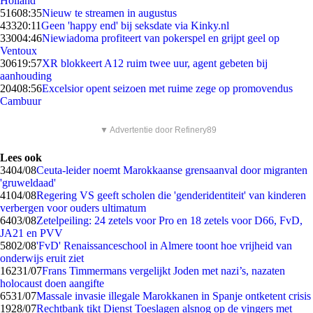
Holland
516
08:35
Nieuw te streamen in augustus
433
20:11
Geen 'happy end' bij seksdate via Kinky.nl
330
04:46
Niewiadoma profiteert van pokerspel en grijpt geel op
Ventoux
306
19:57
XR blokkeert A12 ruim twee uur, agent gebeten bij
aanhouding
204
08:56
Excelsior opent seizoen met ruime zege op promovendus
Cambuur
▼ Advertentie door Refinery89
Lees ook
34
04/08
Ceuta-leider noemt Marokkaanse grensaanval door migranten
'gruweldaad'
41
04/08
Regering VS geeft scholen die 'genderidentiteit' van kinderen
verbergen voor ouders ultimatum
64
03/08
Zetelpeiling: 24 zetels voor Pro en 18 zetels voor D66, FvD,
JA21 en PVV
58
02/08
'FvD' Renaissanceschool in Almere toont hoe vrijheid van
onderwijs eruit ziet
162
31/07
Frans Timmermans vergelijkt Joden met nazi’s, nazaten
holocaust doen aangifte
65
31/07
Massale invasie illegale Marokkanen in Spanje ontketent crisis
19
28/07
Rechtbank tikt Dienst Toeslagen alsnog op de vingers met