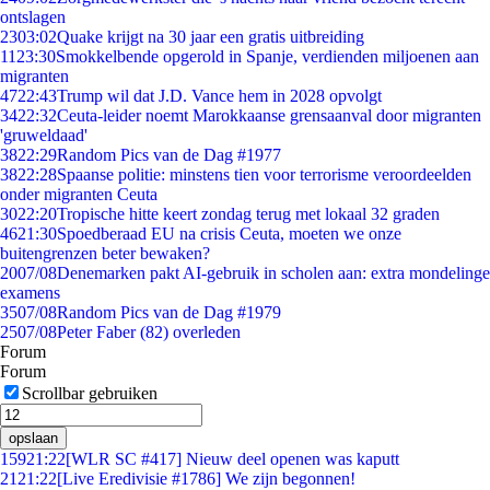
ontslagen
23
03:02
Quake krijgt na 30 jaar een gratis uitbreiding
11
23:30
Smokkelbende opgerold in Spanje, verdienden miljoenen aan
migranten
47
22:43
Trump wil dat J.D. Vance hem in 2028 opvolgt
34
22:32
Ceuta-leider noemt Marokkaanse grensaanval door migranten
'gruweldaad'
38
22:29
Random Pics van de Dag #1977
38
22:28
Spaanse politie: minstens tien voor terrorisme veroordeelden
onder migranten Ceuta
30
22:20
Tropische hitte keert zondag terug met lokaal 32 graden
46
21:30
Spoedberaad EU na crisis Ceuta, moeten we onze
buitengrenzen beter bewaken?
20
07/08
Denemarken pakt AI-gebruik in scholen aan: extra mondelinge
examens
35
07/08
Random Pics van de Dag #1979
25
07/08
Peter Faber (82) overleden
Forum
Forum
Scrollbar gebruiken
opslaan
159
21:22
[WLR SC #417] Nieuw deel openen was kaputt
21
21:22
[Live Eredivisie #1786] We zijn begonnen!