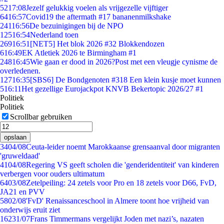
52
17:08
Jezelf gelukkig voelen als vrijgezelle vijftiger
64
16:57
Covid19 the aftermath #17 bananenmilkshake
241
16:56
De bezuinigingen bij de NPO
125
16:54
Nederland toen
269
16:51
[NET5] Het blok 2026 #32 Blokkendozen
6
16:49
EK Atletiek 2026 te Birmingham #1
248
16:45
Wie gaan er dood in 2026?Post met een vleugje cynisme de
overledenen.
127
16:35
[SBS6] De Bondgenoten #318 Een klein kusje moet kunnen
5
16:11
Het gezellige Eurojackpot KNVB Bekertopic 2026/27 #1
Politiek
Politiek
Scrollbar gebruiken
opslaan
34
04/08
Ceuta-leider noemt Marokkaanse grensaanval door migranten
'gruweldaad'
41
04/08
Regering VS geeft scholen die 'genderidentiteit' van kinderen
verbergen voor ouders ultimatum
64
03/08
Zetelpeiling: 24 zetels voor Pro en 18 zetels voor D66, FvD,
JA21 en PVV
58
02/08
'FvD' Renaissanceschool in Almere toont hoe vrijheid van
onderwijs eruit ziet
162
31/07
Frans Timmermans vergelijkt Joden met nazi’s, nazaten