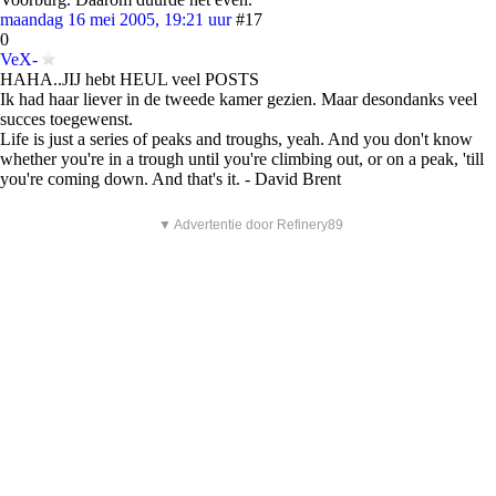
maandag 16 mei 2005, 19:21 uur
#17
0
VeX-
HAHA..JIJ hebt HEUL veel POSTS
Ik had haar liever in de tweede kamer gezien. Maar desondanks veel
succes toegewenst.
Life is just a series of peaks and troughs, yeah. And you don't know
whether you're in a trough until you're climbing out, or on a peak, 'till
you're coming down. And that's it. - David Brent
▼ Advertentie door Refinery89