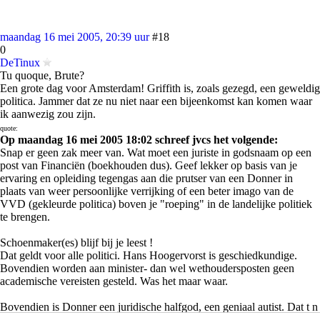
maandag 16 mei 2005, 20:39 uur
#18
0
DeTinux
Tu quoque, Brute?
Een grote dag voor Amsterdam! Griffith is, zoals gezegd, een geweldig
politica. Jammer dat ze nu niet naar een bijeenkomst kan komen waar
ik aanwezig zou zijn.
quote:
Op maandag 16 mei 2005 18:02 schreef jvcs het volgende:
Snap er geen zak meer van. Wat moet een juriste in godsnaam op een
post van Financiën (boekhouden dus). Geef lekker op basis van je
ervaring en opleiding tegengas aan die prutser van een Donner in
plaats van weer persoonlijke verrijking of een beter imago van de
VVD (gekleurde politica) boven je "roeping" in de landelijke politiek
te brengen.
Schoenmaker(es) blijf bij je leest !
Dat geldt voor alle politici. Hans Hoogervorst is geschiedkundige.
Bovendien worden aan minister- dan wel wethoudersposten geen
academische vereisten gesteld. Was het maar waar.
Bovendien is Donner een juridische halfgod, een geniaal autist. Dat t n
autist is, is natuurlijk een tweede.