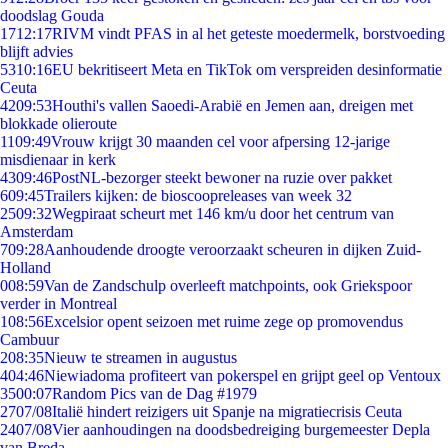
doodslag Gouda
17
12:17
RIVM vindt PFAS in al het geteste moedermelk, borstvoeding
blijft advies
53
10:16
EU bekritiseert Meta en TikTok om verspreiden desinformatie
Ceuta
42
09:53
Houthi's vallen Saoedi-Arabië en Jemen aan, dreigen met
blokkade olieroute
11
09:49
Vrouw krijgt 30 maanden cel voor afpersing 12-jarige
misdienaar in kerk
43
09:46
PostNL-bezorger steekt bewoner na ruzie over pakket
6
09:45
Trailers kijken: de bioscoopreleases van week 32
25
09:32
Wegpiraat scheurt met 146 km/u door het centrum van
Amsterdam
7
09:28
Aanhoudende droogte veroorzaakt scheuren in dijken Zuid-
Holland
0
08:59
Van de Zandschulp overleeft matchpoints, ook Griekspoor
verder in Montreal
1
08:56
Excelsior opent seizoen met ruime zege op promovendus
Cambuur
2
08:35
Nieuw te streamen in augustus
4
04:46
Niewiadoma profiteert van pokerspel en grijpt geel op Ventoux
35
00:07
Random Pics van de Dag #1979
27
07/08
Italië hindert reizigers uit Spanje na migratiecrisis Ceuta
24
07/08
Vier aanhoudingen na doodsbedreiging burgemeester Depla
van Breda