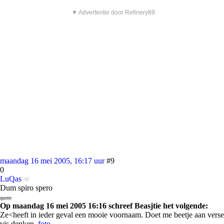
▼ Advertentie door Refinery89
maandag 16 mei 2005, 16:17 uur
#9
0
LuQas
Dum spiro spero
quote:
Op maandag 16 mei 2005 16:16 schreef Beasjtie het volgende:
Ze<heeft in ieder geval een mooie voornaam. Doet me beetje aan verse
vis denken.
foto