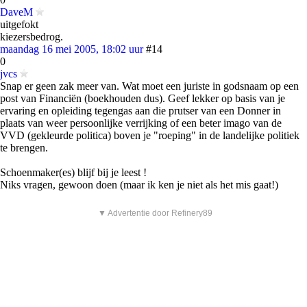
DaveM
uitgefokt
kiezersbedrog.
maandag 16 mei 2005, 18:02 uur
#14
0
jvcs
Snap er geen zak meer van. Wat moet een juriste in godsnaam op een
post van Financiën (boekhouden dus). Geef lekker op basis van je
ervaring en opleiding tegengas aan die prutser van een Donner in
plaats van weer persoonlijke verrijking of een beter imago van de
VVD (gekleurde politica) boven je "roeping" in de landelijke politiek
te brengen.
Schoenmaker(es) blijf bij je leest !
Niks vragen, gewoon doen (maar ik ken je niet als het mis gaat!)
▼ Advertentie door Refinery89