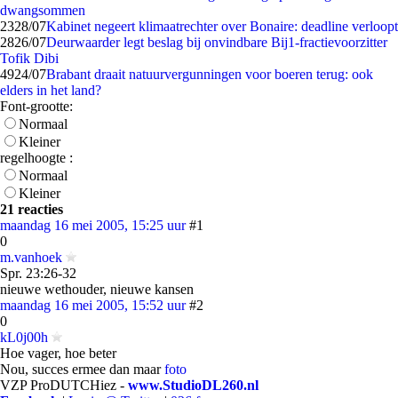
dwangsommen
23
28/07
Kabinet negeert klimaatrechter over Bonaire: deadline verloopt
28
26/07
Deurwaarder legt beslag bij onvindbare Bij1-fractievoorzitter
Tofik Dibi
49
24/07
Brabant draait natuurvergunningen voor boeren terug: ook
elders in het land?
Font-grootte:
Normaal
Kleiner
regelhoogte :
Normaal
Kleiner
21 reacties
maandag 16 mei 2005, 15:25 uur
#1
0
m.vanhoek
Spr. 23:26-32
nieuwe wethouder, nieuwe kansen
maandag 16 mei 2005, 15:52 uur
#2
0
kL0j00h
Hoe vager, hoe beter
Nou, succes ermee dan maar
foto
VZP ProDUTCHiez -
www.StudioDL260.nl