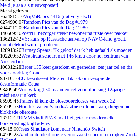
Meld je aan als nieuwsposter!
Meest gelezen
76248
15:10
VrijMiBabes #316 (not very sfw!)
62749
00:07
Random Pics van de Dag #1979
40445
15:09
Random Pics van de Dag #1980
1466
09:46
PostNL-bezorger steekt bewoner na ruzie over pakket
1362
12:42
VS: kans op Russische aanval op NAVO-land groeit,
munitietekort wordt probleem
1289
13:26
Britney Spears: "Ik geloof dat ik heb gefaald als moeder"
1022
09:32
Wegpiraat scheurt met 146 km/u door het centrum van
Amsterdam
1003
12:28
Broer 135 keer gestoken en gesneden: zes jaar cel en tbs
voor doodslag Gouda
937
10:16
EU bekritiseert Meta en TikTok om verspreiden
desinformatie Ceuta
934
09:49
Vrouw krijgt 30 maanden cel voor afpersing 12-jarige
misdienaar in kerk
859
09:45
Trailers kijken: de bioscoopreleases van week 32
855
09:53
Houthi's vallen Saoedi-Arabië en Jemen aan, dreigen met
blokkade olieroute
733
12:17
RIVM vindt PFAS in al het geteste moedermelk,
borstvoeding blijft advies
654
15:00
Jesus Simulator komt naar Nintendo Switch
645
09:28
Aanhoudende droogte veroorzaakt scheuren in dijken Zuid-