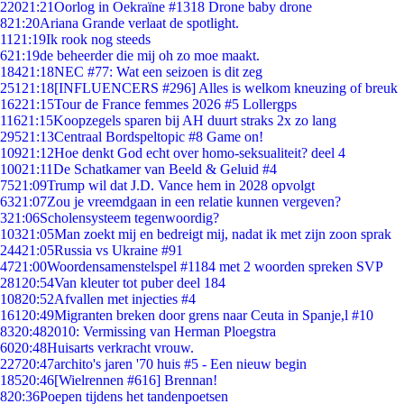
220
21:21
Oorlog in Oekraïne #1318 Drone baby drone
8
21:20
Ariana Grande verlaat de spotlight.
11
21:19
Ik rook nog steeds
6
21:19
de beheerder die mij oh zo moe maakt.
184
21:18
NEC #77: Wat een seizoen is dit zeg
251
21:18
[INFLUENCERS #296] Alles is welkom kneuzing of breuk
162
21:15
Tour de France femmes 2026 #5 Lollergps
116
21:15
Koopzegels sparen bij AH duurt straks 2x zo lang
295
21:13
Centraal Bordspeltopic #8 Game on!
109
21:12
Hoe denkt God echt over homo-seksualiteit? deel 4
100
21:11
De Schatkamer van Beeld & Geluid #4
75
21:09
Trump wil dat J.D. Vance hem in 2028 opvolgt
63
21:07
Zou je vreemdgaan in een relatie kunnen vergeven?
3
21:06
Scholensysteem tegenwoordig?
103
21:05
Man zoekt mij en bedreigt mij, nadat ik met zijn zoon sprak
244
21:05
Russia vs Ukraine #91
47
21:00
Woordensamenstelspel #1184 met 2 woorden spreken SVP
281
20:54
Van kleuter tot puber deel 184
108
20:52
Afvallen met injecties #4
161
20:49
Migranten breken door grens naar Ceuta in Spanje,l #10
83
20:48
2010: Vermissing van Herman Ploegstra
60
20:48
Huisarts verkracht vrouw.
227
20:47
archito's jaren '70 huis #5 - Een nieuw begin
185
20:46
[Wielrennen #616] Brennan!
8
20:36
Poepen tijdens het tandenpoetsen