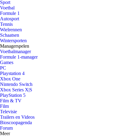
Sport
Voetbal
Formule 1
Autosport
Tennis
Wielrennen
Schaatsen
Wintersporten
Managerspelen
Voetbalmanager
Formule 1-manager
Games
PC
Playstation 4
Xbox One
Nintendo Switch
Xbox Series X|S
PlayStation 5
Film & TV
Film
Televisie
Trailers en Videos
Bioscoopagenda
Forum
Meer