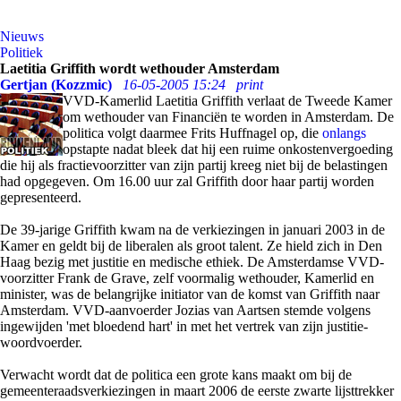
Nieuws
Politiek
Laetitia Griffith wordt wethouder Amsterdam
Gertjan (Kozzmic)
16-05-2005 15:24
print
VVD-Kamerlid Laetitia Griffith verlaat de Tweede Kamer
om wethouder van Financiën te worden in Amsterdam. De
politica volgt daarmee Frits Huffnagel op, die
onlangs
opstapte nadat bleek dat hij een ruime onkostenvergoeding
die hij als fractievoorzitter van zijn partij kreeg niet bij de belastingen
had opgegeven. Om 16.00 uur zal Griffith door haar partij worden
gepresenteerd.
De 39-jarige Griffith kwam na de verkiezingen in januari 2003 in de
Kamer en geldt bij de liberalen als groot talent. Ze hield zich in Den
Haag bezig met justitie en medische ethiek. De Amsterdamse VVD-
voorzitter Frank de Grave, zelf voormalig wethouder, Kamerlid en
minister, was de belangrijke initiator van de komst van Griffith naar
Amsterdam. VVD-aanvoerder Jozias van Aartsen stemde volgens
ingewijden 'met bloedend hart' in met het vertrek van zijn justitie-
woordvoerder.
Verwacht wordt dat de politica een grote kans maakt om bij de
gemeenteraadsverkiezingen in maart 2006 de eerste zwarte lijsttrekker