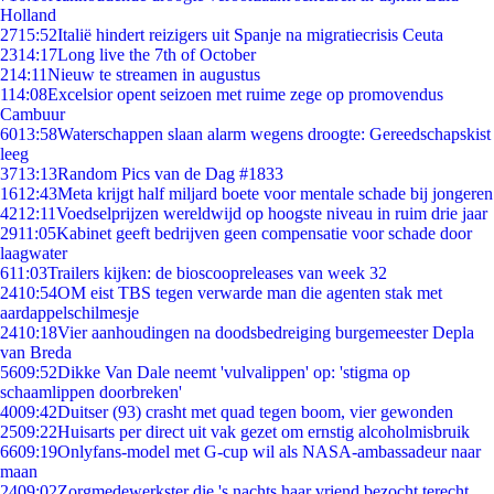
Holland
27
15:52
Italië hindert reizigers uit Spanje na migratiecrisis Ceuta
23
14:17
Long live the 7th of October
2
14:11
Nieuw te streamen in augustus
1
14:08
Excelsior opent seizoen met ruime zege op promovendus
Cambuur
60
13:58
Waterschappen slaan alarm wegens droogte: Gereedschapskist
leeg
37
13:13
Random Pics van de Dag #1833
16
12:43
Meta krijgt half miljard boete voor mentale schade bij jongeren
42
12:11
Voedselprijzen wereldwijd op hoogste niveau in ruim drie jaar
29
11:05
Kabinet geeft bedrijven geen compensatie voor schade door
laagwater
6
11:03
Trailers kijken: de bioscoopreleases van week 32
24
10:54
OM eist TBS tegen verwarde man die agenten stak met
aardappelschilmesje
24
10:18
Vier aanhoudingen na doodsbedreiging burgemeester Depla
van Breda
56
09:52
Dikke Van Dale neemt 'vulvalippen' op: 'stigma op
schaamlippen doorbreken'
40
09:42
Duitser (93) crasht met quad tegen boom, vier gewonden
25
09:22
Huisarts per direct uit vak gezet om ernstig alcoholmisbruik
66
09:19
Onlyfans-model met G-cup wil als NASA-ambassadeur naar
maan
24
09:02
Zorgmedewerkster die 's nachts haar vriend bezocht terecht