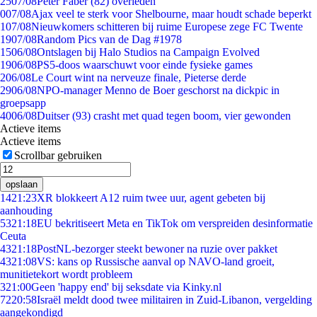
25
07/08
Peter Faber (82) overleden
0
07/08
Ajax veel te sterk voor Shelbourne, maar houdt schade beperkt
1
07/08
Nieuwkomers schitteren bij ruime Europese zege FC Twente
19
07/08
Random Pics van de Dag #1978
15
06/08
Ontslagen bij Halo Studios na Campaign Evolved
19
06/08
PS5-doos waarschuwt voor einde fysieke games
2
06/08
Le Court wint na nerveuze finale, Pieterse derde
29
06/08
NPO-manager Menno de Boer geschorst na dickpic in
groepsapp
40
06/08
Duitser (93) crasht met quad tegen boom, vier gewonden
Actieve items
Actieve items
Scrollbar gebruiken
opslaan
14
21:23
XR blokkeert A12 ruim twee uur, agent gebeten bij
aanhouding
53
21:18
EU bekritiseert Meta en TikTok om verspreiden desinformatie
Ceuta
43
21:18
PostNL-bezorger steekt bewoner na ruzie over pakket
43
21:08
VS: kans op Russische aanval op NAVO-land groeit,
munitietekort wordt probleem
3
21:00
Geen 'happy end' bij seksdate via Kinky.nl
72
20:58
Israël meldt dood twee militairen in Zuid-Libanon, vergelding
aangekondigd