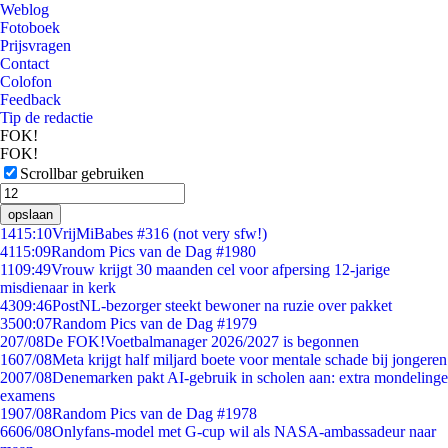
Weblog
Fotoboek
Prijsvragen
Contact
Colofon
Feedback
Tip de redactie
FOK!
FOK!
Scrollbar gebruiken
opslaan
14
15:10
VrijMiBabes #316 (not very sfw!)
41
15:09
Random Pics van de Dag #1980
11
09:49
Vrouw krijgt 30 maanden cel voor afpersing 12-jarige
misdienaar in kerk
43
09:46
PostNL-bezorger steekt bewoner na ruzie over pakket
35
00:07
Random Pics van de Dag #1979
2
07/08
De FOK!Voetbalmanager 2026/2027 is begonnen
16
07/08
Meta krijgt half miljard boete voor mentale schade bij jongeren
20
07/08
Denemarken pakt AI-gebruik in scholen aan: extra mondelinge
examens
19
07/08
Random Pics van de Dag #1978
66
06/08
Onlyfans-model met G-cup wil als NASA-ambassadeur naar