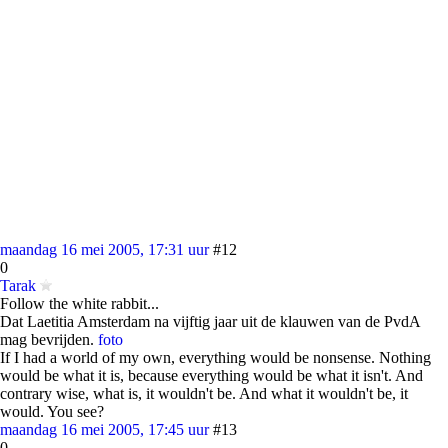
maandag 16 mei 2005, 17:31 uur
#12
0
Tarak
Follow the white rabbit...
Dat Laetitia Amsterdam na vijftig jaar uit de klauwen van de PvdA
mag bevrijden.
foto
If I had a world of my own, everything would be nonsense. Nothing
would be what it is, because everything would be what it isn't. And
contrary wise, what is, it wouldn't be. And what it wouldn't be, it
would. You see?
maandag 16 mei 2005, 17:45 uur
#13
0