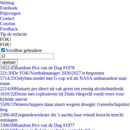
Weblog
Fotoboek
Prijsvragen
Contact
Colofon
Feedback
Tip de redactie
FOK!
FOK!
Scrollbar gebruiken
opslaan
19
22:45
Random Pics van de Dag #1978
2
21:30
De FOK!Voetbalmanager 2026/2027 is begonnen
57
14:35
Onlyfans-model met G-cup wil als NASA-ambassadeur naar
maan
22
14:09
Huisarts per direct uit vak gezet om ernstig alcoholmisbruik
16
10:32
Drone met explosieven bij Duits vliegveld voedt vrees voor
hybride aanval
55
09:33
Waterschappen slaan alarm wegens droogte: Gereedschapskist
leeg
23
06:40
Zorgmedewerkster die 's nachts haar vriend bezocht terecht
ontslagen
33
06/08
Random Pics van de Dag #1977