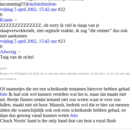
incomming!!!)
foto
foto
foto
foto
vrijdag 5 april 2002, 15:42 uur
#22
0
Kranie
ZZZZZZZZZZZZZZ, oh sorry ik viel in slaap van je
slaapverwekkende, niet orginele reaktie, ik zag "die emmer" dus ook
niet aankomen
vrijdag 5 april 2002, 15:42 uur
#23
0
Afwezig
Tuig van de richel
quote:
Respect for Wildhagen, het blijkt dat er meer dan alleen puberale mannetjes op fok zitten, of zou hij snel naar
www.binas.nl
Of mannetjes die net een scheikunde tentamen hierover hebben gehad
foto
Ik had ook wel kunnen vertellen wat het is, maar dat maakt niet
uit. Beetje flamen omdat iemand niet zou weten waar ie over zou
lullen, maakt niet uit hoor. Maaruh, bedenk wel dat er hier zat mensen
zitten die waarschijnlijk ook ooit eens scheikunde hebben gehad, en
daar dus genoeg vanaf kunnen weten
foto
Chuck Norris' hand is the only hand that can beat a royal flush