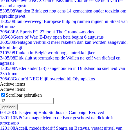
1
05/08
Nieuwe XBOX Game Pass titels voor de eerste helft van de
maand augustus
53
05/08
Van den Brink zet nog eens 14 gemeenten onder toezicht om
spreidingswet
18
05/08
Iran overweegt Europese hulp bij ruimen mijnen in Straat van
Hormuz
3
05/08
EA Sports FC 27 toont The Grounds-modus
1
05/08
Gears of War: E-Day open beta begint 6 augustus
36
05/08
Pentagon verbruikt meer raketten dan kan worden aangevuld,
tekort dreigt
21
05/08
Tanken in België wordt nóg aantrekkelijker
34
05/08
Dirk sluit supermarkt op de Wallen na golf van diefstal en
agressie
13
05/08
Nederlander (23) aangehouden in Duitsland na snelheid van
235 km/u
3
05/08
Gedurfd NEC blijft overeind bij Olympiakos
Actieve items
Actieve items
Scrollbar gebruiken
opslaan
6
01:20
Ontslagen bij Halo Studios na Campaign Evolved
18
01:10
NPO-manager Menno de Boer geschorst na dickpic in
groepsapp
12
01:08
Accell, moederbedrijf Sparta en Batavus, vraagt uitstel van