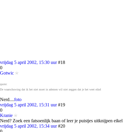
vrijdag 5 april 2002, 15:30 uur
#18
0
Gotwic
quote:
De waarschuwing dat ik het niet moet in ademen wil niet zeggen dat je het weet eikel
Nerd....
foto
vrijdag 5 april 2002, 15:31 uur
#19
0
Kranie
Nerd? Zoek een fatsoenlijk baan of leer je puistjes uitknijpen eikel
vrijdag 5 april 2002, 15:34 uur
#20
0