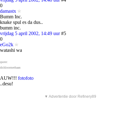
0
damastx
Bumm Inc.
knake spul es da dus..
bumm inc.
vrijdag 5 april 2002, 14:49 uur
#5
0
eGo2k
watashi wa
quote:
dichloormethaan
AUW!!!
foto
foto
..desu!
▼ Advertentie door Refinery89