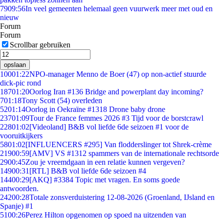
79
09:56
In veel gemeenten helemaal geen vuurwerk meer met oud en
nieuw
Forum
Forum
Scrollbar gebruiken
opslaan
100
01:22
NPO-manager Menno de Boer (47) op non-actief stuurde
dick-pic rond
187
01:20
Oorlog Iran #136 Bridge and powerplant day incoming?
7
01:18
Tony Scott (54) overleden
52
01:14
Oorlog in Oekraïne #1318 Drone baby drone
237
01:09
Tour de France femmes 2026 #3 Tijd voor de borstcrawl
228
01:02
[Videoland] B&B vol liefde 6de seizoen #1 voor de
vooruitkijkers
58
01:02
[INFLUENCERS #295] Van flodderslinger tot Shrek-crème
219
00:59
[AMV] VS #1312 spammers van de internationale rechtsorde
29
00:45
Zou je vreemdgaan in een relatie kunnen vergeven?
149
00:31
[RTL] B&B vol liefde 6de seizoen #4
144
00:29
[AKQ] #3384 Topic met vragen. En soms goede
antwoorden.
242
00:28
Totale zonsverduistering 12-08-2026 (Groenland, IJsland en
Spanje) #1
51
00:26
Perez Hilton opgenomen op spoed na uitzenden van