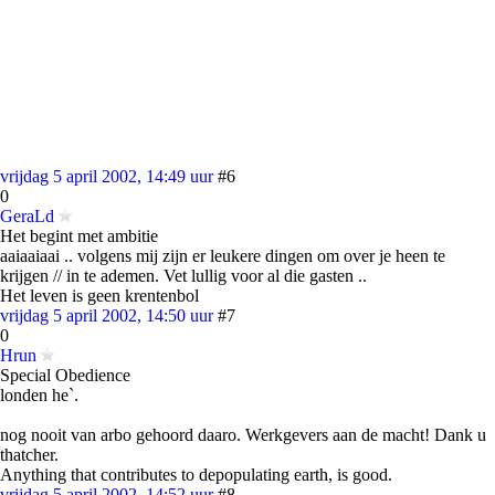
vrijdag 5 april 2002, 14:49 uur
#6
0
GeraLd
Het begint met ambitie
aaiaaiaai .. volgens mij zijn er leukere dingen om over je heen te
krijgen // in te ademen. Vet lullig voor al die gasten ..
Het leven is geen krentenbol
vrijdag 5 april 2002, 14:50 uur
#7
0
Hrun
Special Obedience
londen he`.
nog nooit van arbo gehoord daaro. Werkgevers aan de macht! Dank u
thatcher.
Anything that contributes to depopulating earth, is good.
vrijdag 5 april 2002, 14:52 uur
#8