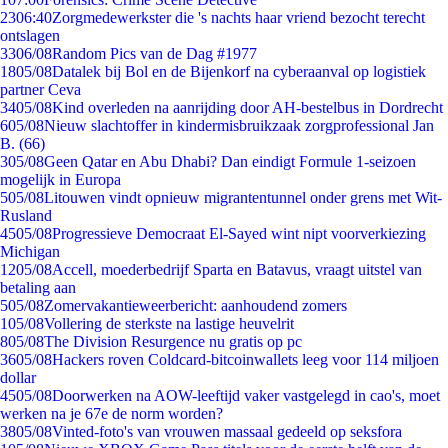
23
06:40
Zorgmedewerkster die 's nachts haar vriend bezocht terecht
ontslagen
33
06/08
Random Pics van de Dag #1977
18
05/08
Datalek bij Bol en de Bijenkorf na cyberaanval op logistiek
partner Ceva
34
05/08
Kind overleden na aanrijding door AH-bestelbus in Dordrecht
6
05/08
Nieuw slachtoffer in kindermisbruikzaak zorgprofessional Jan
B. (66)
3
05/08
Geen Qatar en Abu Dhabi? Dan eindigt Formule 1-seizoen
mogelijk in Europa
5
05/08
Litouwen vindt opnieuw migrantentunnel onder grens met Wit-
Rusland
45
05/08
Progressieve Democraat El-Sayed wint nipt voorverkiezing
Michigan
12
05/08
Accell, moederbedrijf Sparta en Batavus, vraagt uitstel van
betaling aan
5
05/08
Zomervakantieweerbericht: aanhoudend zomers
1
05/08
Vollering de sterkste na lastige heuvelrit
8
05/08
The Division Resurgence nu gratis op pc
36
05/08
Hackers roven Coldcard-bitcoinwallets leeg voor 114 miljoen
dollar
45
05/08
Doorwerken na AOW-leeftijd vaker vastgelegd in cao's, moet
werken na je 67e de norm worden?
38
05/08
Vinted-foto's van vrouwen massaal gedeeld op seksfora