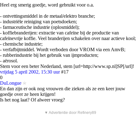
Heel erg smerig goedje, word gebruikt voor o.a.
- ontvettingsmiddel in de metaal/elektro branche;
- industriële reiniging van poetsdoeken;
- farmaceutische industrie (oplosmiddel);
- koffiebranderijen: extractie van cafeïne bij de productie van
cafeïnevrije koffie. Veel branderijen schakelen over naar actieve kool;
- chemische industrie;
- verfafbijtmiddel. Wordt verboden door VROM via een AmvB;
- rubberindustrie bij het gebruik van ijmproducten;
- aërosol.
Stem voor een beter Nederland, stem [url=http://www.sp.nl]SP[/url]!
vrijdag 5 april 2002, 15:30 uur
#17
0
DuLongue
En dan zijn er ook nog vrouwen die zieken als ze een keer jouw
goedje over ze heen krijgen!
Is het nog laat? Of alweer vroeg?
▼ Advertentie door Refinery89