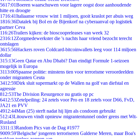
56
17:01
Boeren waarschuwen voor lagere oogst door aanhoudende
hitte en droogte
17
16:41
Italiaanse vrouw wint 1 miljoen, gooit kraslot per abuis weg
18
16:36
Datalek bij Bol en de Bijenkorf na cyberaanval op logistiek
partner Ceva
1
16:26
Trailers kijken: de bioscoopreleases van week 32
23
16:12
Zorgmedewerkster die 's nachts haar vriend bezocht terecht
ontslagen
36
15:56
Hackers roven Coldcard-bitcoinwallets leeg voor 114 miljoen
dollar
3
15:13
Geen Qatar en Abu Dhabi? Dan eindigt Formule 1-seizoen
mogelijk in Europa
31
13:00
Spaanse politie: minstens tien voor terrorisme veroordeelden
onder migranten Ceuta
34
12:59
Dirk sluit supermarkt op de Wallen na golf van diefstal en
agressie
8
12:53
The Division Resurgence nu gratis op pc
64
12:53
Zetelpeiling: 24 zetels voor Pro en 18 zetels voor D66, FvD,
JA21 en PVV
49
12:44
Man (25) sterft nadat hij lijm als condoom gebruikt
5
12:43
Litouwen vindt opnieuw migrantentunnel onder grens met Wit-
Rusland
33
11:13
Random Pics van de Dag #1977
90
09:59
'Belgische' jongeren terroriseren Galderse Meren, maar Boa's
pakken topless zonnen aan