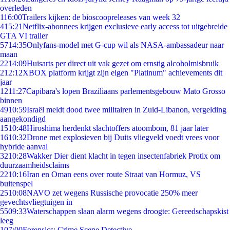
overleden
1
16:00
Trailers kijken: de bioscoopreleases van week 32
4
15:21
Netflix-abonnees krijgen exclusieve early access tot uitgebreide
GTA VI trailer
57
14:35
Onlyfans-model met G-cup wil als NASA-ambassadeur naar
maan
22
14:09
Huisarts per direct uit vak gezet om ernstig alcoholmisbruik
2
12:12
XBOX platform krijgt zijn eigen "Platinum" achievements dit
jaar
12
11:27
Capibara's lopen Braziliaans parlementsgebouw Mato Grosso
binnen
49
10:59
Israël meldt dood twee militairen in Zuid-Libanon, vergelding
aangekondigd
15
10:48
Hiroshima herdenkt slachtoffers atoombom, 81 jaar later
16
10:32
Drone met explosieven bij Duits vliegveld voedt vrees voor
hybride aanval
32
10:28
Wakker Dier dient klacht in tegen insectenfabriek Protix om
duurzaamheidsclaims
22
10:16
Iran en Oman eens over route Straat van Hormuz, VS
buitenspel
25
10:08
NAVO zet wegens Russische provocatie 250% meer
gevechtsvliegtuigen in
55
09:33
Waterschappen slaan alarm wegens droogte: Gereedschapskist
leeg
1
07:00
Forensics: Crime Scene Detective