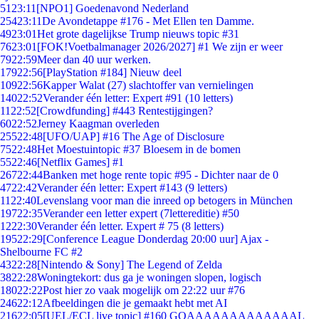
51
23:11
[NPO1] Goedenavond Nederland
254
23:11
De Avondetappe #176 - Met Ellen ten Damme.
49
23:01
Het grote dagelijkse Trump nieuws topic #31
76
23:01
[FOK!Voetbalmanager 2026/2027] #1 We zijn er weer
79
22:59
Meer dan 40 uur werken.
179
22:56
[PlayStation #184] Nieuw deel
109
22:56
Kapper Walat (27) slachtoffer van vernielingen
140
22:52
Verander één letter: Expert #91 (10 letters)
11
22:52
[Crowdfunding] #443 Rentestijgingen?
60
22:52
Jerney Kaagman overleden
255
22:48
[UFO/UAP] #16 The Age of Disclosure
75
22:48
Het Moestuintopic #37 Bloesem in de bomen
55
22:46
[Netflix Games] #1
267
22:44
Banken met hoge rente topic #95 - Dichter naar de 0
47
22:42
Verander één letter: Expert #143 (9 letters)
11
22:40
Levenslang voor man die inreed op betogers in München
197
22:35
Verander een letter expert (7lettereditie) #50
12
22:30
Verander één letter. Expert # 75 (8 letters)
195
22:29
[Conference League Donderdag 20:00 uur] Ajax -
Shelbourne FC #2
43
22:28
[Nintendo & Sony] The Legend of Zelda
38
22:28
Woningtekort: dus ga je woningen slopen, logisch
180
22:22
Post hier zo vaak mogelijk om 22:22 uur #76
246
22:12
Afbeeldingen die je gemaakt hebt met AI
216
22:05
[UEL/ECL live topic] #160 GOAAAAAAAAAAAAAL