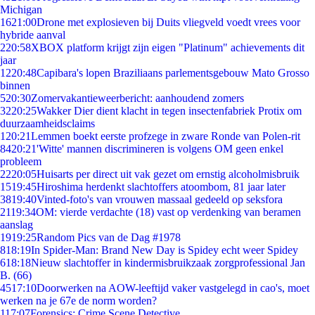
Michigan
16
21:00
Drone met explosieven bij Duits vliegveld voedt vrees voor
hybride aanval
2
20:58
XBOX platform krijgt zijn eigen "Platinum" achievements dit
jaar
12
20:48
Capibara's lopen Braziliaans parlementsgebouw Mato Grosso
binnen
5
20:30
Zomervakantieweerbericht: aanhoudend zomers
32
20:25
Wakker Dier dient klacht in tegen insectenfabriek Protix om
duurzaamheidsclaims
1
20:21
Lemmen boekt eerste profzege in zware Ronde van Polen-rit
84
20:21
'Witte' mannen discrimineren is volgens OM geen enkel
probleem
22
20:05
Huisarts per direct uit vak gezet om ernstig alcoholmisbruik
15
19:45
Hiroshima herdenkt slachtoffers atoombom, 81 jaar later
38
19:40
Vinted-foto's van vrouwen massaal gedeeld op seksfora
21
19:34
OM: vierde verdachte (18) vast op verdenking van beramen
aanslag
19
19:25
Random Pics van de Dag #1978
8
18:19
In Spider-Man: Brand New Day is Spidey echt weer Spidey
6
18:18
Nieuw slachtoffer in kindermisbruikzaak zorgprofessional Jan
B. (66)
45
17:10
Doorwerken na AOW-leeftijd vaker vastgelegd in cao's, moet
werken na je 67e de norm worden?
1
17:07
Forensics: Crime Scene Detective