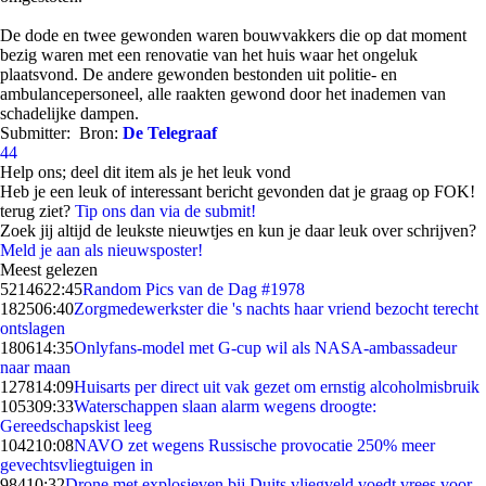
De dode en twee gewonden waren bouwvakkers die op dat moment
bezig waren met een renovatie van het huis waar het ongeluk
plaatsvond. De andere gewonden bestonden uit politie- en
ambulancepersoneel, alle raakten gewond door het inademen van
schadelijke dampen.
Submitter:
Bron:
De Telegraaf
44
Help ons; deel dit item als je het leuk vond
Heb je een leuk of interessant bericht gevonden dat je graag op FOK!
terug ziet?
Tip ons dan via de submit!
Zoek jij altijd de leukste nieuwtjes en kun je daar leuk over schrijven?
Meld je aan als nieuwsposter!
Meest gelezen
52146
22:45
Random Pics van de Dag #1978
1825
06:40
Zorgmedewerkster die 's nachts haar vriend bezocht terecht
ontslagen
1806
14:35
Onlyfans-model met G-cup wil als NASA-ambassadeur
naar maan
1278
14:09
Huisarts per direct uit vak gezet om ernstig alcoholmisbruik
1053
09:33
Waterschappen slaan alarm wegens droogte:
Gereedschapskist leeg
1042
10:08
NAVO zet wegens Russische provocatie 250% meer
gevechtsvliegtuigen in
984
10:32
Drone met explosieven bij Duits vliegveld voedt vrees voor