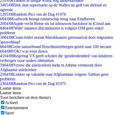
21
05/08
Tanken in België wordt nóg aantrekkelijker
34
05/08
Dirk sluit supermarkt op de Wallen na golf van diefstal en
agressie
12
05/08
Random Pics van de Dag #1976
6
04/08
Kraftwerk brengt ruimteschip terug naar Eindhoven
20
04/08
Apple vecht Britse eis tot inbouwen backdoor in iCloud aan
84
04/08
'Witte' mannen discrimineren is volgens OM geen enkel
probleem
30
04/08
Ceuta-leider noemt Marokkaanse grensaanval door migranten
'gruweldaad'
6
04/08
Grote natuurbrand Boschhuizerbergen groeit naar 100 hectare
6
04/08
FOK! was even down
41
04/08
Regering VS geeft scholen die 'genderidentiteit' van kinderen
verbergen voor ouders ultimatum
59
04/08
Vrouw die asielzoekers hielp in Athene vermoord door
Afghaanse asielzoeker
25
04/08
Lekker op vakantie naar Afghanistan volgens Taliban geen
probleem
23
04/08
Random Pics van de Dag #1975
Laatste items
Laatste items
Toon berichten uit deze thema's
Actueel
Entertainment
Sport