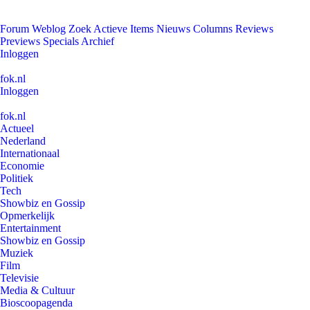
Forum
Weblog
Zoek
Actieve Items
Nieuws
Columns
Reviews
Previews
Specials
Archief
Inloggen
fok.nl
Inloggen
fok.nl
Actueel
Nederland
Internationaal
Economie
Politiek
Tech
Showbiz en Gossip
Opmerkelijk
Entertainment
Showbiz en Gossip
Muziek
Film
Televisie
Media & Cultuur
Bioscoopagenda