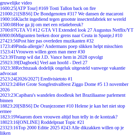
gruwelijke video
16
00:25
[ATP Tour] #169 Tosti Tallon back on fire
210
00:21
[SBS6] De Bondgenoten #317 We dansen de macaroni
19
00:16
Klacht ingediend tegen grootste insectenfabriek ter wereld
15
00:08
Hoe ga jij om met een relatiebreuk?
37
00:07
GTA VI #12 GTA VI Extended look 27 Augustus Netflix/YT
69
00:06
Migranten breken door grens naar Ceuta in Spanje,l #10
274
23:56
Post hier pas overleden muzikanten #32
17
23:49
Pinda-allergie? Andermans poep slikken helpt misschien
15
23:41
Vrouwen willen geen man meer #30
5
23:39
Trump wil dat J.D. Vance hem in 2028 opvolgt
259
23:39
[Dagboek] Veel aan hoofd - Deel 27
10
23:38
Rechtszaak dodelijk ongeluk uitgesteld vanwege vakantie
advocaat
25
23:24
[2026/2027] Eredivisietoto #1
203
23:24
Het Grote Songfestivalfeest Ziggo Dome #5 13 november
2026
20
23:23
Capibara's wandelen doodleuk het Braziliaanse parlement
binnen
188
23:20
[SBS6] De Oranjezomer #10 Helene je kan het niet stop
ermee
18
23:19
Waarom doen vrouwen altijd hun telly in de kontzak?
180
23:16
[ONLINE] Roddelpraat Topic #21
233
23:16
Top 2000 Editie 2025 #243 Alle dikzakken willen op je
lijken