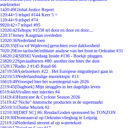
asielzoeker
14
20:49
Global Justice Report
1
20:44
+5 telspel #144 Keer 5 =
1
20:44
+9 telspel #74
99
20:42
+7 telspel #95
120
20:42
Teltopic #1558 tel door en door en door....
2
20:37
Jerney Kaagman overleden
120
20:36
Nederland toen
42
20:35
[Eva vd Wijdeven] geruchten over dakloosheid
70
20:29
Een tactische/militaire analyse van het front in Oekraïne #31
146
20:24
[SBS6] Vandaag Inside #136 - Boekje pluggen.
238
20:22
Speciaalbieren #80: another one bites the dust
15
20:17
Radio 2 #145 Ruud 66
247
19:58
Asielzoekers #22 : Het Europese migratiepact gaat in
242
19:53
Nederlandstalige muziektopic #13
166
19:49
Voorspel hier het warmtegetal van 2026
22
19:45
[Dagboek] Mijn struggles in het dagelijks leven
65
19:44
Afvallen met injecties #4
114
19:43
Hurricane & Cyclone Season 2026
151
19:42
"Niche"-historische producten in de supermarkt
265
19:31
Duitse Muziek #2
132
19:30
[DRT SC] #6: RendacGoden sponsored by TONZON
41
19:30
Droneaanval op Oekrains vliegtuig in Leipzig
221
19:24
Nederland stevent af op watertekort
186
19:17
Israel en Gaza #17