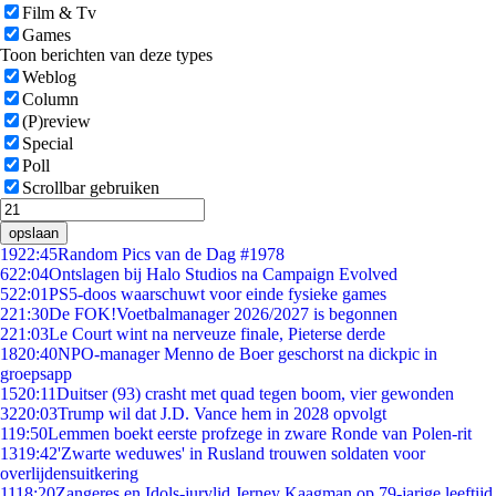
Film & Tv
Games
Toon berichten van deze types
Weblog
Column
(P)review
Special
Poll
Scrollbar gebruiken
opslaan
19
22:45
Random Pics van de Dag #1978
6
22:04
Ontslagen bij Halo Studios na Campaign Evolved
5
22:01
PS5-doos waarschuwt voor einde fysieke games
2
21:30
De FOK!Voetbalmanager 2026/2027 is begonnen
2
21:03
Le Court wint na nerveuze finale, Pieterse derde
18
20:40
NPO-manager Menno de Boer geschorst na dickpic in
groepsapp
15
20:11
Duitser (93) crasht met quad tegen boom, vier gewonden
32
20:03
Trump wil dat J.D. Vance hem in 2028 opvolgt
1
19:50
Lemmen boekt eerste profzege in zware Ronde van Polen-rit
13
19:42
'Zwarte weduwes' in Rusland trouwen soldaten voor
overlijdensuitkering
11
18:20
Zangeres en Idols-jurylid Jerney Kaagman op 79-jarige leeftijd