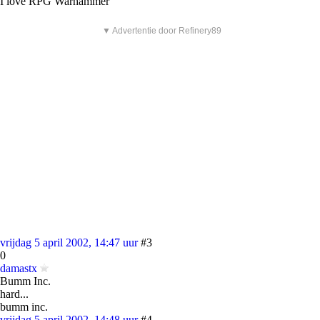
I love RPG Warhammer
▼ Advertentie door Refinery89
vrijdag 5 april 2002, 14:47 uur
#3
0
damastx
Bumm Inc.
hard...
bumm inc.
vrijdag 5 april 2002, 14:48 uur
#4