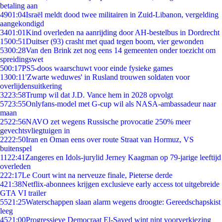
betaling aan
49
01:04
Israël meldt dood twee militairen in Zuid-Libanon, vergelding
aangekondigd
34
01:01
Kind overleden na aanrijding door AH-bestelbus in Dordrecht
15
00:51
Duitser (93) crasht met quad tegen boom, vier gewonden
53
00:28
Van den Brink zet nog eens 14 gemeenten onder toezicht om
spreidingswet
5
00:17
PS5-doos waarschuwt voor einde fysieke games
13
00:11
'Zwarte weduwes' in Rusland trouwen soldaten voor
overlijdensuitkering
32
23:58
Trump wil dat J.D. Vance hem in 2028 opvolgt
57
23:55
Onlyfans-model met G-cup wil als NASA-ambassadeur naar
maan
25
22:56
NAVO zet wegens Russische provocatie 250% meer
gevechtsvliegtuigen in
22
22:50
Iran en Oman eens over route Straat van Hormuz, VS
buitenspel
11
22:41
Zangeres en Idols-jurylid Jerney Kaagman op 79-jarige leeftijd
overleden
2
22:17
Le Court wint na nerveuze finale, Pieterse derde
4
21:38
Netflix-abonnees krijgen exclusieve early access tot uitgebreide
GTA VI trailer
55
21:25
Waterschappen slaan alarm wegens droogte: Gereedschapskist
leeg
45
21:00
Progressieve Democraat El-Sayed wint nipt voorverkiezing