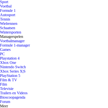
Sport
Voetbal
Formule 1
Autosport
Tennis
Wielrennen
Schaatsen
Wintersporten
Managerspelen
Voetbalmanager
Formule 1-manager
Games
PC
Playstation 4
Xbox One
Nintendo Switch
Xbox Series X|S
PlayStation 5
Film & TV
Film
Televisie
Trailers en Videos
Bioscoopagenda
Forum
Meer