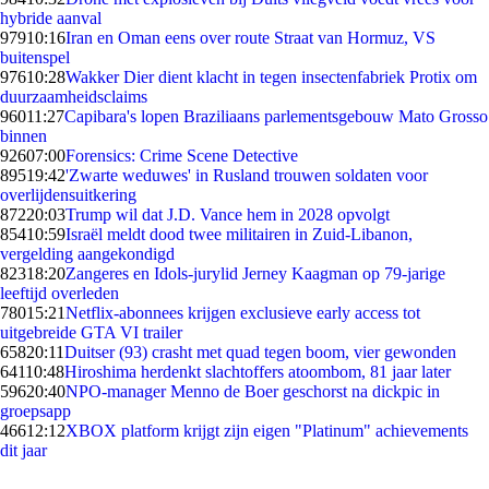
hybride aanval
979
10:16
Iran en Oman eens over route Straat van Hormuz, VS
buitenspel
976
10:28
Wakker Dier dient klacht in tegen insectenfabriek Protix om
duurzaamheidsclaims
960
11:27
Capibara's lopen Braziliaans parlementsgebouw Mato Grosso
binnen
926
07:00
Forensics: Crime Scene Detective
895
19:42
'Zwarte weduwes' in Rusland trouwen soldaten voor
overlijdensuitkering
872
20:03
Trump wil dat J.D. Vance hem in 2028 opvolgt
854
10:59
Israël meldt dood twee militairen in Zuid-Libanon,
vergelding aangekondigd
823
18:20
Zangeres en Idols-jurylid Jerney Kaagman op 79-jarige
leeftijd overleden
780
15:21
Netflix-abonnees krijgen exclusieve early access tot
uitgebreide GTA VI trailer
658
20:11
Duitser (93) crasht met quad tegen boom, vier gewonden
641
10:48
Hiroshima herdenkt slachtoffers atoombom, 81 jaar later
596
20:40
NPO-manager Menno de Boer geschorst na dickpic in
groepsapp
466
12:12
XBOX platform krijgt zijn eigen "Platinum" achievements
dit jaar