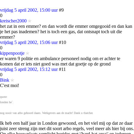
vrijdag 5 april 2002, 15:00 uur
#9
0
kreischer2000
het zat in een emmer? en dan wordt die emmer omgegooid en dan kan
je het pas inademen? het is toch een gas, dat ontsnapt toch uit die
emmer?
vrijdag 5 april 2002, 15:06 uur
#10
0
kippenpootje
er waren 9 politie en ambulance personeel nodig om er achter te
komen dat er iets niet goed was met dat goetje op de grond
vrijdag 5 april 2002, 15:12 uur
#11
0
Bink
C'est moi!
quote:
londen he`.
nog nooit van arbo gehoord daaro. Werkgevers aan de macht! Dank u thatcher.
Ik heb een half jaar in London gewoond, en het viel mij op dat ze daar
juist zeer streng zijn met dit soort arbo regels, veel meer als hier bij ons.
Op elke bouwplaats verplicht borjdes met \'hard-hat area\' en iedereen