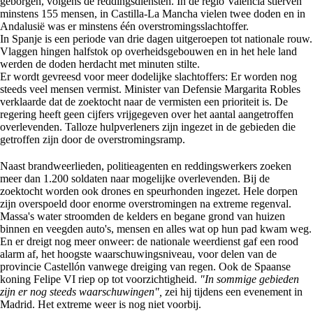
geborgen, volgens de reddingsdiensten. In de regio Valencia stierven
minstens 155 mensen, in Castilla-La Mancha vielen twee doden en in
Andalusië was er minstens één overstromingsslachtoffer.
In Spanje is een periode van drie dagen uitgeroepen tot nationale rouw.
Vlaggen hingen halfstok op overheidsgebouwen en in het hele land
werden de doden herdacht met minuten stilte.
Er wordt gevreesd voor meer dodelijke slachtoffers: Er worden nog
steeds veel mensen vermist. Minister van Defensie Margarita Robles
verklaarde dat de zoektocht naar de vermisten een prioriteit is. De
regering heeft geen cijfers vrijgegeven over het aantal aangetroffen
overlevenden. Talloze hulpverleners zijn ingezet in de gebieden die
getroffen zijn door de overstromingsramp.
Naast brandweerlieden, politieagenten en reddingswerkers zoeken
meer dan 1.200 soldaten naar mogelijke overlevenden. Bij de
zoektocht worden ook drones en speurhonden ingezet. Hele dorpen
zijn overspoeld door enorme overstromingen na extreme regenval.
Massa's water stroomden de kelders en begane grond van huizen
binnen en veegden auto's, mensen en alles wat op hun pad kwam weg.
En er dreigt nog meer onweer: de nationale weerdienst gaf een rood
alarm af, het hoogste waarschuwingsniveau, voor delen van de
provincie Castellón vanwege dreiging van regen. Ook de Spaanse
koning Felipe VI riep op tot voorzichtigheid.
"In sommige gebieden
zijn er nog steeds waarschuwingen",
zei hij tijdens een evenement in
Madrid. Het extreme weer is nog niet voorbij.