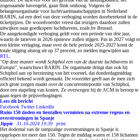
zogenaamde havengeld, gaan flink omhoog. Volgens de
belangenorganisatie voor luchtvaartmaatschappijen in Nederland
BARIN, zal een deel van deze verhoging worden doorberekend in de
ticketprjzen. De woordvoerder vreest dat reizigers daardoor zullen
uitwijken naar goedkopere luchthavens, zoals bv Brussel.
De aangekondigde verhoging geldt voor een periode van drie jaar,
waarin de tarieven in 2026 opnieuw zullen stijgen. Pas in 2027 volgt er
een kleine verlaging, maar over de hele periode 2025-2027 komt de
totale stijging alsnog uit op 37 procent, zo melden ingewijden aan
RTL
.
"Op deze manier wordt Schiphol een van de duurste luchthavens in
Europa",
waarschuwt BARIN. De organisatie dringt dan ook bij
Schiphol aan op herziening van het voorstel, dat donderdagmiddag
officieel bekend wordt gemaakt. De voorzitter geeft aan de men zich
zich grote zorgen maakt over de concurrentiepositie van Schiphol,
door een stapeling van kosten. Ze overwegen bij de ACM in beroep te
gaan tegen de prijsverhogingen.
Lees dit bericht
Facebook
Twitter
LinkedIn
Ruim 150 doden en tientallen vermisten na extreme regens en
overstromingen in Spanje
Jippie
31-10-2024 19:39
print
Het dodental van de rampzalige overstromingen in Spanje is
opgelopen tot meer dan 150. Tegen de middag waren er 158 lichamen