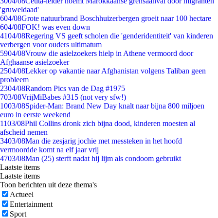
30
04/08
Ceuta-leider noemt Marokkaanse grensaanval door migranten
'gruweldaad'
6
04/08
Grote natuurbrand Boschhuizerbergen groeit naar 100 hectare
6
04/08
FOK! was even down
41
04/08
Regering VS geeft scholen die 'genderidentiteit' van kinderen
verbergen voor ouders ultimatum
59
04/08
Vrouw die asielzoekers hielp in Athene vermoord door
Afghaanse asielzoeker
25
04/08
Lekker op vakantie naar Afghanistan volgens Taliban geen
probleem
23
04/08
Random Pics van de Dag #1975
7
03/08
VrijMiBabes #315 (not very sfw!)
10
03/08
Spider-Man: Brand New Day knalt naar bijna 800 miljoen
euro in eerste weekend
11
03/08
Phil Collins dronk zich bijna dood, kinderen moesten al
afscheid nemen
34
03/08
Man die zesjarig jochie met messteken in het hoofd
vermoordde komt na elf jaar vrij
47
03/08
Man (25) sterft nadat hij lijm als condoom gebruikt
Laatste items
Laatste items
Toon berichten uit deze thema's
Actueel
Entertainment
Sport