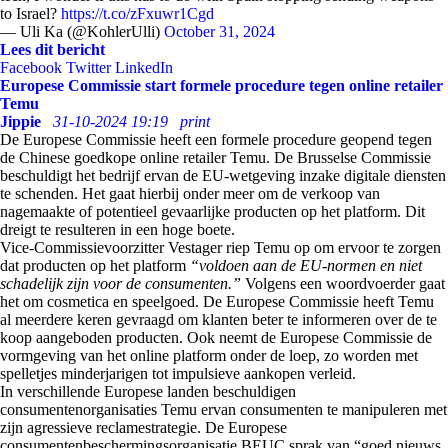
to Israel?
https://t.co/zFxuwr1Cgd
— Uli Ka (@KohlerUlli)
October 31, 2024
Lees dit bericht
Facebook
Twitter
LinkedIn
Europese Commissie start formele procedure tegen online retailer
Temu
Jippie
31-10-2024 19:19
print
De Europese Commissie heeft een formele procedure geopend tegen
de Chinese goedkope online retailer Temu. De Brusselse Commissie
beschuldigt het bedrijf ervan de EU-wetgeving inzake digitale diensten
te schenden. Het gaat hierbij onder meer om de verkoop van
nagemaakte of potentieel gevaarlijke producten op het platform. Dit
dreigt te resulteren in een hoge boete.
Vice-Commissievoorzitter Vestager riep Temu op om ervoor te zorgen
dat producten op het platform
“voldoen aan de EU-normen en niet
schadelijk zijn voor de consumenten.”
Volgens een woordvoerder gaat
het om cosmetica en speelgoed. De Europese Commissie heeft Temu
al meerdere keren gevraagd om klanten beter te informeren over de te
koop aangeboden producten. Ook neemt de Europese Commissie de
vormgeving van het online platform onder de loep, zo worden met
spelletjes minderjarigen tot impulsieve aankopen verleid.
In verschillende Europese landen beschuldigen
consumentenorganisaties Temu ervan consumenten te manipuleren met
zijn agressieve reclamestrategie. De Europese
consumentenbeschermingsorganisatie BEUC sprak van “goed nieuws