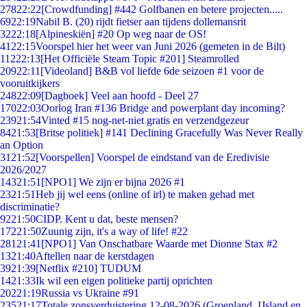
278
22:22
[Crowdfunding] #442 Golfbanen en betere projecten.....
69
22:19
Nabil B. (20) rijdt fietser aan tijdens dollemansrit
32
22:18
[Alpineskiën] #20 Op weg naar de OS!
41
22:15
Voorspel hier het weer van Juni 2026 (gemeten in de Bilt)
112
22:13
[Het Officiële Steam Topic #201] Steamrolled
209
22:11
[Videoland] B&B vol liefde 6de seizoen #1 voor de
vooruitkijkers
248
22:09
[Dagboek] Veel aan hoofd - Deel 27
170
22:03
Oorlog Iran #136 Bridge and powerplant day incoming?
239
21:54
Vinted #15 nog-net-niet gratis en verzendgezeur
84
21:53
[Britse politiek] #141 Declining Gracefully Was Never Really
an Option
31
21:52
[Voorspellen] Voorspel de eindstand van de Eredivisie
2026/2027
143
21:51
[NPO1] We zijn er bijna 2026 #1
23
21:51
Heb jij wel eens (online of irl) te maken gehad met
discriminatie?
92
21:50
CIDP. Kent u dat, beste mensen?
172
21:50
Zuunig zijn, it's a way of life! #22
281
21:41
[NPO1] Van Onschatbare Waarde met Dionne Stax #2
13
21:40
Aftellen naar de kerstdagen
39
21:39
[Netflix #210] TUDUM
14
21:33
Ik wil een eigen politieke partij oprichten
202
21:19
Russia vs Ukraine #91
235
21:17
Totale zonsverduistering 12-08-2026 (Groenland, IJsland en