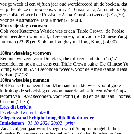
vorige week al een vijftien jaar oud wereldrecord uit de boeken, dat
verpulverde ze nu nog eens, van 2:14,16 naar 2:12,72 minuten. Op
grote afstand werd de Russische Alina Zmushka tweede (2:18,79),
voor de Australische Tara Kinder (2:19,08).
50m vrije slag vrouwen
Ook voor Katarzyna Wasick was er een 'Triple Crown': de Poolse
domineerde en won in 23,23 seconden, ruim voor de Chinese Yang
Junxuan (23,89) en Siobhan Haughey uit Hong Kong (24,00).
100m wisselslag vrouwen
Een nieuwe zege voor Douglass, die dit keer aantikte in 56,57
seconden en nog maar eens een Triple Crown pakte. De Chinese Yu
Yiting werd in 57,44 seconden tweede, voor de Amerikaanse Beata
Nelson (57,53).
100m wisselslag mannen
Het Franse fenomeen Leon Marchand maakte weer vooral grote
indruk op de schoolslag en zwom naar de winst in een World Cup-
record van 49,92 seconden, voor Ponti (50,39) en de Italiaan Thomas
Ceccon (51,35).
Lees dit bericht
Facebook
Twitter
LinkedIn
Vliegen vanaf Schiphol mogelijk flink duurder
Innisdemon
31-10-2024 20:02
print
Vanaf volgend jaar wordt vliegen vanaf Schiphol mogelijk flink
duurder. De tarieven voor het gebruik van de landingsbanen, het