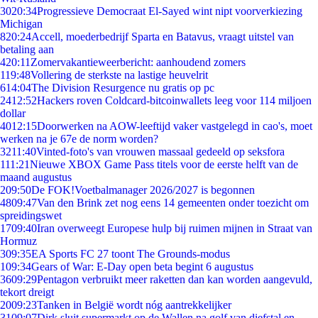
30
20:34
Progressieve Democraat El-Sayed wint nipt voorverkiezing
Michigan
8
20:24
Accell, moederbedrijf Sparta en Batavus, vraagt uitstel van
betaling aan
4
20:11
Zomervakantieweerbericht: aanhoudend zomers
1
19:48
Vollering de sterkste na lastige heuvelrit
6
14:04
The Division Resurgence nu gratis op pc
24
12:52
Hackers roven Coldcard-bitcoinwallets leeg voor 114 miljoen
dollar
40
12:15
Doorwerken na AOW-leeftijd vaker vastgelegd in cao's, moet
werken na je 67e de norm worden?
32
11:40
Vinted-foto's van vrouwen massaal gedeeld op seksfora
1
11:21
Nieuwe XBOX Game Pass titels voor de eerste helft van de
maand augustus
2
09:50
De FOK!Voetbalmanager 2026/2027 is begonnen
48
09:47
Van den Brink zet nog eens 14 gemeenten onder toezicht om
spreidingswet
17
09:40
Iran overweegt Europese hulp bij ruimen mijnen in Straat van
Hormuz
3
09:35
EA Sports FC 27 toont The Grounds-modus
1
09:34
Gears of War: E-Day open beta begint 6 augustus
36
09:29
Pentagon verbruikt meer raketten dan kan worden aangevuld,
tekort dreigt
20
09:23
Tanken in België wordt nóg aantrekkelijker
31
09:07
Dirk sluit supermarkt op de Wallen na golf van diefstal en