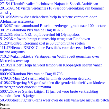
27
15:11
Houthi's vallen luchthaven Najran in Saoedi-Arabië aan
20
15:09
OM: vierde verdachte (18) vast op verdenking van beramen
aanslag
59
14:06
Vrouw die asielzoekers hielp in Athene vermoord door
Afghaanse asielzoeker
6
13:26
Grote natuurbrand Boschhuizerbergen groeit naar 100 hectare
30
12:35
Random Pics van de Dag #1973
3
12:28
Gedurfd NEC blijft overeind bij Olympiakos
5
12:23
Kraftwerk brengt ruimteschip terug naar Eindhoven
5
12:04
Control Resonant kost je 30 uur om uit te spelen
1
11:47
Nieuwe XBOX Game Pass titels voor de eerste helft van de
maand augustus
7
10:24
Vakantiekiekje Verstappen en Wolff voedt geruchten over
Mercedes-overstap
32
10:21
Albert Heijn halveert tempo van Koopzegels sparen vanaf
september
80
09:07
Random Pics van de Dag #1798
47
09:07
Man (25) sterft nadat hij lijm als condoom gebruikt
41
08:27
Regering VS geeft scholen die 'genderidentiteit' van kinderen
verbergen voor ouders ultimatum
50
07:26
Twee Syriërs krijgen 11 jaar cel voor brute verkrachting
stomdronken 18-jarige
5
05/08
Street Fighter 6-fans weer over de zeik vanwege nieuwste patch
Forum
Forum