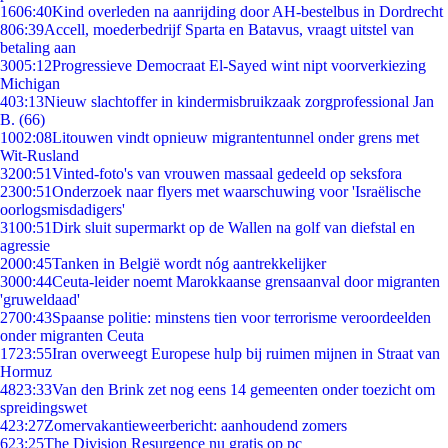
16
06:40
Kind overleden na aanrijding door AH-bestelbus in Dordrecht
8
06:39
Accell, moederbedrijf Sparta en Batavus, vraagt uitstel van
betaling aan
30
05:12
Progressieve Democraat El-Sayed wint nipt voorverkiezing
Michigan
4
03:13
Nieuw slachtoffer in kindermisbruikzaak zorgprofessional Jan
B. (66)
10
02:08
Litouwen vindt opnieuw migrantentunnel onder grens met
Wit-Rusland
32
00:51
Vinted-foto's van vrouwen massaal gedeeld op seksfora
23
00:51
Onderzoek naar flyers met waarschuwing voor 'Israëlische
oorlogsmisdadigers'
31
00:51
Dirk sluit supermarkt op de Wallen na golf van diefstal en
agressie
20
00:45
Tanken in België wordt nóg aantrekkelijker
30
00:44
Ceuta-leider noemt Marokkaanse grensaanval door migranten
'gruweldaad'
27
00:43
Spaanse politie: minstens tien voor terrorisme veroordeelden
onder migranten Ceuta
17
23:55
Iran overweegt Europese hulp bij ruimen mijnen in Straat van
Hormuz
48
23:33
Van den Brink zet nog eens 14 gemeenten onder toezicht om
spreidingswet
4
23:27
Zomervakantieweerbericht: aanhoudend zomers
6
23:25
The Division Resurgence nu gratis op pc