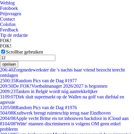
Weblog
Fotoboek
Prijsvragen
Contact
Colofon
Feedback
Tip de redactie
FOK!
FOK!
Scrollbar gebruiken
opslaan
2
06:40
Zorgmedewerkster die 's nachts haar vriend bezocht terecht
ontslagen
25
00:35
Random Pics van de Dag #1977
2
09:50
De FOK!Voetbalmanager 2026/2027 is begonnen
20
09:23
Tanken in België wordt nóg aantrekkelijker
31
09:07
Dirk sluit supermarkt op de Wallen na golf van diefstal en
agressie
12
05/08
Random Pics van de Dag #1976
5
04/08
Kraftwerk brengt ruimteschip terug naar Eindhoven
20
04/08
Apple vecht Britse eis tot inbouwen backdoor in iCloud aan
81
04/08
'Witte' mannen discrimineren is volgens OM geen enkel
probleem