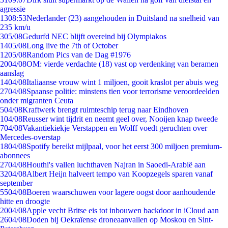
agressie
13
08:53
Nederlander (23) aangehouden in Duitsland na snelheid van
235 km/u
3
05/08
Gedurfd NEC blijft overeind bij Olympiakos
14
05/08
Long live the 7th of October
12
05/08
Random Pics van de Dag #1976
20
04/08
OM: vierde verdachte (18) vast op verdenking van beramen
aanslag
14
04/08
Italiaanse vrouw wint 1 miljoen, gooit kraslot per abuis weg
27
04/08
Spaanse politie: minstens tien voor terrorisme veroordeelden
onder migranten Ceuta
5
04/08
Kraftwerk brengt ruimteschip terug naar Eindhoven
1
04/08
Reusser wint tijdrit en neemt geel over, Nooijen knap tweede
7
04/08
Vakantiekiekje Verstappen en Wolff voedt geruchten over
Mercedes-overstap
18
04/08
Spotify bereikt mijlpaal, voor het eerst 300 miljoen premium-
abonnees
27
04/08
Houthi's vallen luchthaven Najran in Saoedi-Arabië aan
32
04/08
Albert Heijn halveert tempo van Koopzegels sparen vanaf
september
55
04/08
Boeren waarschuwen voor lagere oogst door aanhoudende
hitte en droogte
20
04/08
Apple vecht Britse eis tot inbouwen backdoor in iCloud aan
26
04/08
Doden bij Oekraïense droneaanvallen op Moskou en Sint-