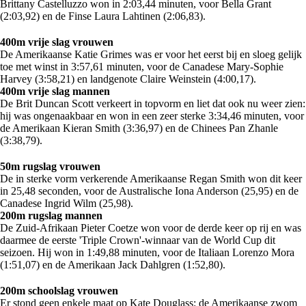
Brittany Castelluzzo won in 2:03,44 minuten, voor Bella Grant
(2:03,92) en de Finse Laura Lahtinen (2:06,83).
400m vrije slag vrouwen
De Amerikaanse Katie Grimes was er voor het eerst bij en sloeg gelijk
toe met winst in 3:57,61 minuten, voor de Canadese Mary-Sophie
Harvey (3:58,21) en landgenote Claire Weinstein (4:00,17).
400m vrije slag mannen
De Brit Duncan Scott verkeert in topvorm en liet dat ook nu weer zien:
hij was ongenaakbaar en won in een zeer sterke 3:34,46 minuten, voor
de Amerikaan Kieran Smith (3:36,97) en de Chinees Pan Zhanle
(3:38,79).
50m rugslag vrouwen
De in sterke vorm verkerende Amerikaanse Regan Smith won dit keer
in 25,48 seconden, voor de Australische Iona Anderson (25,95) en de
Canadese Ingrid Wilm (25,98).
200m rugslag mannen
De Zuid-Afrikaan Pieter Coetze won voor de derde keer op rij en was
daarmee de eerste 'Triple Crown'-winnaar van de World Cup dit
seizoen. Hij won in 1:49,88 minuten, voor de Italiaan Lorenzo Mora
(1:51,07) en de Amerikaan Jack Dahlgren (1:52,80).
200m schoolslag vrouwen
Er stond geen enkele maat op Kate Douglass: de Amerikaanse zwom