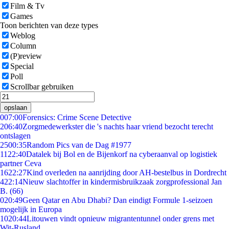
Film & Tv
Games
Toon berichten van deze types
Weblog
Column
(P)review
Special
Poll
Scrollbar gebruiken
opslaan
0
07:00
Forensics: Crime Scene Detective
2
06:40
Zorgmedewerkster die 's nachts haar vriend bezocht terecht
ontslagen
25
00:35
Random Pics van de Dag #1977
11
22:40
Datalek bij Bol en de Bijenkorf na cyberaanval op logistiek
partner Ceva
16
22:27
Kind overleden na aanrijding door AH-bestelbus in Dordrecht
4
22:14
Nieuw slachtoffer in kindermisbruikzaak zorgprofessional Jan
B. (66)
0
20:49
Geen Qatar en Abu Dhabi? Dan eindigt Formule 1-seizoen
mogelijk in Europa
10
20:44
Litouwen vindt opnieuw migrantentunnel onder grens met
Wit-Rusland