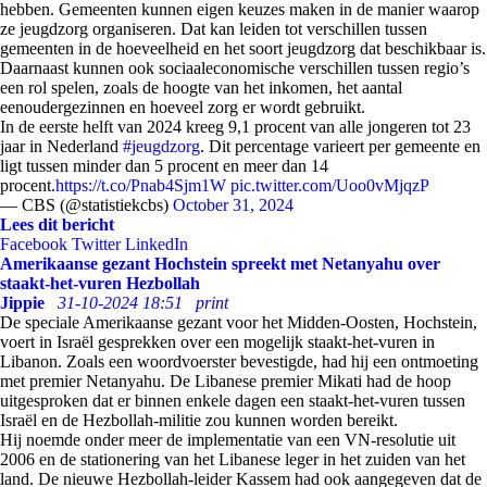
hebben. Gemeenten kunnen eigen keuzes maken in de manier waarop
ze jeugdzorg organiseren. Dat kan leiden tot verschillen tussen
gemeenten in de hoeveelheid en het soort jeugdzorg dat beschikbaar is.
Daarnaast kunnen ook sociaaleconomische verschillen tussen regio’s
een rol spelen, zoals de hoogte van het inkomen, het aantal
eenoudergezinnen en hoeveel zorg er wordt gebruikt.
In de eerste helft van 2024 kreeg 9,1 procent van alle jongeren tot 23
jaar in Nederland
#jeugdzorg
. Dit percentage varieert per gemeente en
ligt tussen minder dan 5 procent en meer dan 14
procent.
https://t.co/Pnab4Sjm1W
pic.twitter.com/Uoo0vMjqzP
— CBS (@statistiekcbs)
October 31, 2024
Lees dit bericht
Facebook
Twitter
LinkedIn
Amerikaanse gezant Hochstein spreekt met Netanyahu over
staakt-het-vuren Hezbollah
Jippie
31-10-2024 18:51
print
De speciale Amerikaanse gezant voor het Midden-Oosten, Hochstein,
voert in Israël gesprekken over een mogelijk staakt-het-vuren in
Libanon. Zoals een woordvoerster bevestigde, had hij een ontmoeting
met premier Netanyahu. De Libanese premier Mikati had de hoop
uitgesproken dat er binnen enkele dagen een staakt-het-vuren tussen
Israël en de Hezbollah-militie zou kunnen worden bereikt.
Hij noemde onder meer de implementatie van een VN-resolutie uit
2006 en de stationering van het Libanese leger in het zuiden van het
land. De nieuwe Hezbollah-leider Kassem had ook aangegeven dat de