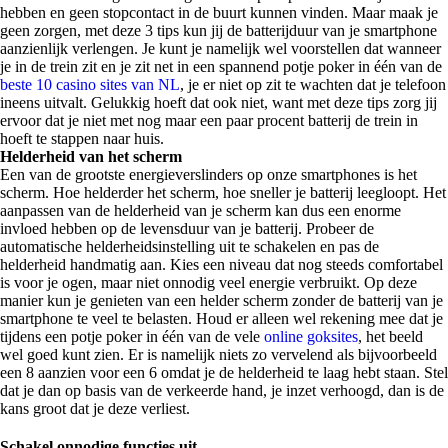
hebben en geen stopcontact in de buurt kunnen vinden. Maar maak je
geen zorgen, met deze 3 tips kun jij de batterijduur van je smartphone
aanzienlijk verlengen. Je kunt je namelijk wel voorstellen dat wanneer
je in de trein zit en je zit net in een spannend potje poker in één van de
beste 10 casino sites van NL
, je er niet op zit te wachten dat je telefoon
ineens uitvalt. Gelukkig hoeft dat ook niet, want met deze tips zorg jij
ervoor dat je niet met nog maar een paar procent batterij de trein in
hoeft te stappen naar huis.
Helderheid van het scherm
Een van de grootste energieverslinders op onze smartphones is het
scherm. Hoe helderder het scherm, hoe sneller je batterij leegloopt. Het
aanpassen van de helderheid van je scherm kan dus een enorme
invloed hebben op de levensduur van je batterij. Probeer de
automatische helderheidsinstelling uit te schakelen en pas de
helderheid handmatig aan. Kies een niveau dat nog steeds comfortabel
is voor je ogen, maar niet onnodig veel energie verbruikt. Op deze
manier kun je genieten van een helder scherm zonder de batterij van je
smartphone te veel te belasten. Houd er alleen wel rekening mee dat je
tijdens een potje poker in één van de vele
online goksites
, het beeld
wel goed kunt zien. Er is namelijk niets zo vervelend als bijvoorbeeld
een 8 aanzien voor een 6 omdat je de helderheid te laag hebt staan. Stel
dat je dan op basis van de verkeerde hand, je inzet verhoogd, dan is de
kans groot dat je deze verliest.
Schakel onnodige functies uit