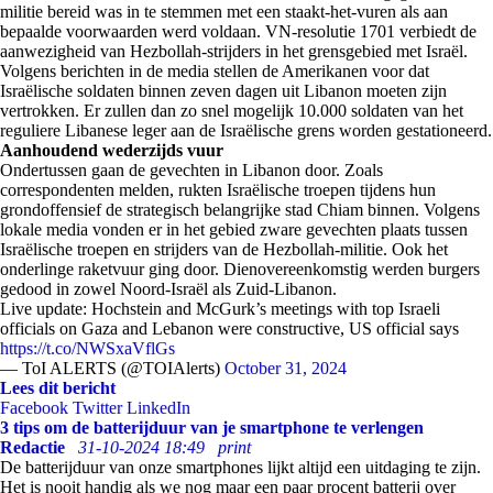
militie bereid was in te stemmen met een staakt-het-vuren als aan
bepaalde voorwaarden werd voldaan. VN-resolutie 1701 verbiedt de
aanwezigheid van Hezbollah-strijders in het grensgebied met Israël.
Volgens berichten in de media stellen de Amerikanen voor dat
Israëlische soldaten binnen zeven dagen uit Libanon moeten zijn
vertrokken. Er zullen dan zo snel mogelijk 10.000 soldaten van het
reguliere Libanese leger aan de Israëlische grens worden gestationeerd.
Aanhoudend wederzijds vuur
Ondertussen gaan de gevechten in Libanon door. Zoals
correspondenten melden, rukten Israëlische troepen tijdens hun
grondoffensief de strategisch belangrijke stad Chiam binnen. Volgens
lokale media vonden er in het gebied zware gevechten plaats tussen
Israëlische troepen en strijders van de Hezbollah-militie. Ook het
onderlinge raketvuur ging door. Dienovereenkomstig werden burgers
gedood in zowel Noord-Israël als Zuid-Libanon.
Live update: Hochstein and McGurk’s meetings with top Israeli
officials on Gaza and Lebanon were constructive, US official says
https://t.co/NWSxaVflGs
— ToI ALERTS (@TOIAlerts)
October 31, 2024
Lees dit bericht
Facebook
Twitter
LinkedIn
3 tips om de batterijduur van je smartphone te verlengen
Redactie
31-10-2024 18:49
print
De batterijduur van onze smartphones lijkt altijd een uitdaging te zijn.
Het is nooit handig als we nog maar een paar procent batterij over