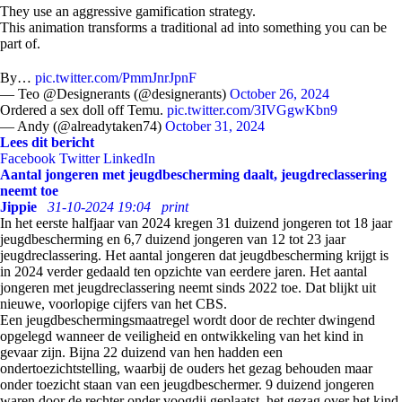
They use an aggressive gamification strategy.
This animation transforms a traditional ad into something you can be
part of.
By…
pic.twitter.com/PmmJnrJpnF
— Teo @Designerants (@designerants)
October 26, 2024
Ordered a sex doll off Temu.
pic.twitter.com/3IVGgwKbn9
— Andy (@alreadytaken74)
October 31, 2024
Lees dit bericht
Facebook
Twitter
LinkedIn
Aantal jongeren met jeugdbescherming daalt, jeugdreclassering
neemt toe
Jippie
31-10-2024 19:04
print
In het eerste halfjaar van 2024 kregen 31 duizend jongeren tot 18 jaar
jeugdbescherming en 6,7 duizend jongeren van 12 tot 23 jaar
jeugdreclassering. Het aantal jongeren dat jeugdbescherming krijgt is
in 2024 verder gedaald ten opzichte van eerdere jaren. Het aantal
jongeren met jeugdreclassering neemt sinds 2022 toe. Dat blijkt uit
nieuwe, voorlopige cijfers van het CBS.
Een jeugdbeschermingsmaatregel wordt door de rechter dwingend
opgelegd wanneer de veiligheid en ontwikkeling van het kind in
gevaar zijn. Bijna 22 duizend van hen hadden een
ondertoezichtstelling, waarbij de ouders het gezag behouden maar
onder toezicht staan van een jeugdbeschermer. 9 duizend jongeren
waren door de rechter onder voogdij geplaatst, het gezag over het kind