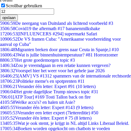
Scrollbar gebruiken
opslaan
59
06:59
De neergang van Duitsland als lichtend voorbeeld #3
35
06:58
Covid19 the aftermath #17 bananenmilkshake
172
06:53
[INFLUENCERS #294] supermarkt Safari
109
06:52
De VS framen Cuba: "Amerikaanse voorbereiding voor
aanval op Cuba"
18
06:48
Migranten breken door grens naar Ceuta in Spanje,l #10
160
06:43
Wat is jullie binnenhuistemperatuur? #81 Horrorzomer
88
06:37
Het grote goedemorgen topic #3
14
06:34
Zou je vreemdgaan in een relatie kunnen vergeven?
38
06:32
Voorspel hier het weer voor het gehele jaar 2026
164
06:25
[AMV] VS #1312 spammers van de internationale rechtsorde
187
06:23
Politieke meme's en spotprenten #11
139
06:21
Verander één letter: Expert #91 (10 letters)
19
06:04
Het grote dagelijkse Trump nieuws topic #31
7
06:01
[ATP Tour] #169 Tosti Tallon back on fire
41
05:58
Welke accu's? en halen uit Asie?
46
05:55
Verander één letter: Expert #143 (9 letters)
196
05:53
Verander een letter expert (7lettereditie) #50
11
05:52
Verander één letter. Expert # 75 (8 letters)
134
05:35
Wat je ook stemt, je krijgt in NL altijd Links Liberaal Beleid.
170
05:34
Boeken worden opgekocht om chatbots te voeden