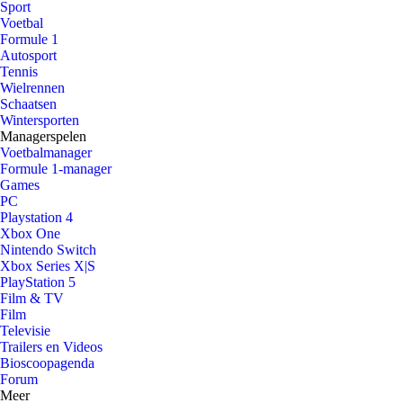
Sport
Voetbal
Formule 1
Autosport
Tennis
Wielrennen
Schaatsen
Wintersporten
Managerspelen
Voetbalmanager
Formule 1-manager
Games
PC
Playstation 4
Xbox One
Nintendo Switch
Xbox Series X|S
PlayStation 5
Film & TV
Film
Televisie
Trailers en Videos
Bioscoopagenda
Forum
Meer