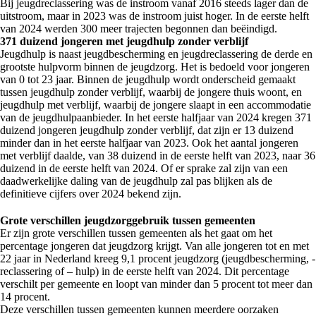
Bij jeugdreclassering was de instroom vanaf 2016 steeds lager dan de
uitstroom, maar in 2023 was de instroom juist hoger. In de eerste helft
van 2024 werden 300 meer trajecten begonnen dan beëindigd.
371 duizend jongeren met jeugdhulp zonder verblijf
Jeugdhulp is naast jeugdbescherming en jeugdreclassering de derde en
grootste hulpvorm binnen de jeugdzorg. Het is bedoeld voor jongeren
van 0 tot 23 jaar. Binnen de jeugdhulp wordt onderscheid gemaakt
tussen jeugdhulp zonder verblijf, waarbij de jongere thuis woont, en
jeugdhulp met verblijf, waarbij de jongere slaapt in een accommodatie
van de jeugdhulpaanbieder. In het eerste halfjaar van 2024 kregen 371
duizend jongeren jeugdhulp zonder verblijf, dat zijn er 13 duizend
minder dan in het eerste halfjaar van 2023. Ook het aantal jongeren
met verblijf daalde, van 38 duizend in de eerste helft van 2023, naar 36
duizend in de eerste helft van 2024. Of er sprake zal zijn van een
daadwerkelijke daling van de jeugdhulp zal pas blijken als de
definitieve cijfers over 2024 bekend zijn.
Grote verschillen jeugdzorggebruik tussen gemeenten
Er zijn grote verschillen tussen gemeenten als het gaat om het
percentage jongeren dat jeugdzorg krijgt. Van alle jongeren tot en met
22 jaar in Nederland kreeg 9,1 procent jeugdzorg (jeugdbescherming, -
reclassering of – hulp) in de eerste helft van 2024. Dit percentage
verschilt per gemeente en loopt van minder dan 5 procent tot meer dan
14 procent.
Deze verschillen tussen gemeenten kunnen meerdere oorzaken