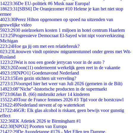
142
23:36
De EU-politiek #6 Musk naar Europa!
186
23:31
[SBS6] De Oranjezomer #10 Helene je kan het niet stop
ermee
40
23:30
Perez Hilton opgenomen op spoed na uitzenden van
gruwelijke video
59
23:29
30 asielzoekers kosten 1 miljoen in hotel centrum Haarlem
1
23:25
Progressieve Democraat El-Sayed wint nipt voorverkiezing
Michigan
2
23:24
Hoe ga jij om met een relatiebreuk?
0
23:23
Litouwen vindt opnieuw migrantentunnel onder grens met Wit-
Rusland
12
23:23
Wat is nou een goede jerrycan voor in de auto ?
38
23:20
Zoon(11) onderneemt werkelijk geen reet in de vakantie
49
23:19
[NPO1] Goedenavond Nederland
51
23:15
Een gezin stichten uit verveling?
27
23:13
Voorspel hier het weer van Juli 2026 (gemeten in de Bilt)
149
23:08
"Niche"-historische producten in de supermarkt
97
23:06
Jan B. (66) misbruikt zeker 14 kinderen
155
22:49
Tour de France femmes 2026 #3 Tijd voor de borstcrawl
216
22:49
Nederland stevent af op watertekort
217
22:46
GR: Elk glas alcohol is riskant, geen bewijs voor gunstig
effect
3
22:36
EK Atletiek 2026 te Birmingham #1
4
22:30
[NPO2] Poorten van Europa
214
22:29
De Avondetappe #176 - Met Ellen ten Damme.