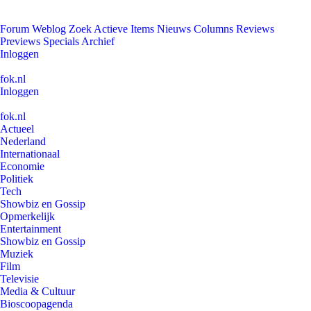
Forum
Weblog
Zoek
Actieve Items
Nieuws
Columns
Reviews
Previews
Specials
Archief
Inloggen
fok.nl
Inloggen
fok.nl
Actueel
Nederland
Internationaal
Economie
Politiek
Tech
Showbiz en Gossip
Opmerkelijk
Entertainment
Showbiz en Gossip
Muziek
Film
Televisie
Media & Cultuur
Bioscoopagenda