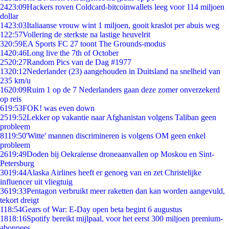
24
23:09
Hackers roven Coldcard-bitcoinwallets leeg voor 114 miljoen
dollar
14
23:03
Italiaanse vrouw wint 1 miljoen, gooit kraslot per abuis weg
1
22:57
Vollering de sterkste na lastige heuvelrit
3
20:59
EA Sports FC 27 toont The Grounds-modus
14
20:46
Long live the 7th of October
25
20:27
Random Pics van de Dag #1977
13
20:12
Nederlander (23) aangehouden in Duitsland na snelheid van
235 km/u
16
20:09
Ruim 1 op de 7 Nederlanders gaan deze zomer onverzekerd
op reis
6
19:53
FOK! was even down
25
19:52
Lekker op vakantie naar Afghanistan volgens Taliban geen
probleem
81
19:50
'Witte' mannen discrimineren is volgens OM geen enkel
probleem
26
19:49
Doden bij Oekraïense droneaanvallen op Moskou en Sint-
Petersburg
30
19:44
Alaska Airlines heeft er genoeg van en zet Christelijke
influencer uit vliegtuig
36
19:33
Pentagon verbruikt meer raketten dan kan worden aangevuld,
tekort dreigt
1
18:54
Gears of War: E-Day open beta begint 6 augustus
18
18:16
Spotify bereikt mijlpaal, voor het eerst 300 miljoen premium-
abonnees