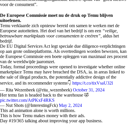
voor de consument”.
De Europese Commissie moet nu de druk op Temu blijven
uitoefenen.
Temu verklaarde zich opnieuw bereid om samen te werken met de
Europese autoriteiten. Het doel van het bedrijf is om een
“veilige,
betrouwbare marktplaats voor consumenten te creëren”,
aldus het
bedrijf.
De EU Digital Services Act legt speciale due diligence-verplichtingen
op aan grote onlineplatforms. Als overtredingen worden bewezen, kan
de Europese Commissie een boete opleggen van maximaal zes procent
van de wereldwijde jaaromzet.
Today, formal proceedings were opened to investigate whether online
marketplace Temu may have breached the DSA, ia. in areas linked to
the sale of illegal products, the potentially addictive design of the
service, and its recommender systems👇
https://t.co/tixVsaU32l
— Rita Wezenbeek (@rita_wezenbeek)
October 31, 2024
Her temu fan is headed back to the warehouse 🤣
pic.twitter.com/AtPKxF4RKS
— Nut Shots (@InterestingFck)
May 2, 2024
This ad animation alone is worth millions.
This is how Temu makes money with their ads.
Day #19/365 talking about improving your app business.