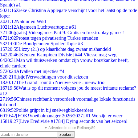
Spanje) #1
50
21:16
Zieke Christina Applegate verschijnt voor het laatst op de rode
loper
24
21:12
Natuur en Wild
10
21:12
Algemeen Luchtvaarttopic #61
7
21:06
[gratis] Videogames Part 9: Gratis en free-to-play games!
87
21:02
Protest tegen privatisering Turkse stranden
53
21:00
De Bondgenoten Spoiler Topic #3
157
20:55
Lizzy (21) op klaarlichte dag zwaar mishandeld
142
20:46
[Keuken Kampioen Divisie] #44 Vitesse mag weg
64
20:31
Man wil thuiswerken omdat zijn vrouw borstkanker heeft,
einde carriere
57
20:24
Afvallen met injecties #4
5
20:21
[lijstje]Verwachtingen voor dit seizoen
18
20:17
The Grand Tour #5 Nieuwe serie - nieuw trio
167
19:58
Wat is op dit moment volgens jou de meest irritante reclame?
#12
27
19:56
Chinese rechtbank veroordeelt voormalige lokale functionaris
tot dood
68
19:52
Politie grijpt in bij snelwegblokkeerders
69
19:42
[FOK!Voetbalmanager 2026/2027] #1 We zijn er weer
158
19:27
[Live Eredivisie #1784] Dying seconds van het seizoen!
▼ Advertentie door Refinery89