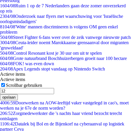
Petersburg
16
04/08
Ruim 1 op de 7 Nederlanders gaan deze zomer onverzekerd
op reis
23
04/08
Onderzoek naar flyers met waarschuwing voor 'Israëlische
oorlogsmisdadigers'
81
04/08
'Witte' mannen discrimineren is volgens OM geen enkel
probleem
5
04/08
Street Fighter 6-fans weer over de zeik vanwege nieuwste patch
30
04/08
Ceuta-leider noemt Marokkaanse grensaanval door migranten
'gruweldaad'
5
04/08
Control Resonant kost je 30 uur om uit te spelen
6
04/08
Grote natuurbrand Boschhuizerbergen groeit naar 100 hectare
6
04/08
FOK! was even down
2
04/08
Apex Legends stopt vandaag op Nintendo Switch
Actieve items
Actieve items
Scrollbar gebruiken
opslaan
40
06:59
Doorwerken na AOW-leeftijd vaker vastgelegd in cao's, moet
werken na je 67e de norm worden?
2
06:52
Zorgmedewerkster die 's nachts haar vriend bezocht terecht
ontslagen
11
06:42
Datalek bij Bol en de Bijenkorf na cyberaanval op logistiek
partner Ceva