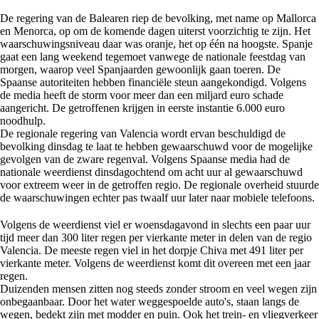
De regering van de Balearen riep de bevolking, met name op Mallorca
en Menorca, op om de komende dagen uiterst voorzichtig te zijn. Het
waarschuwingsniveau daar was oranje, het op één na hoogste. Spanje
gaat een lang weekend tegemoet vanwege de nationale feestdag van
morgen, waarop veel Spanjaarden gewoonlijk gaan toeren. De
Spaanse autoriteiten hebben financiële steun aangekondigd. Volgens
de media heeft de storm voor meer dan een miljard euro schade
aangericht. De getroffenen krijgen in eerste instantie 6.000 euro
noodhulp.
De regionale regering van Valencia wordt ervan beschuldigd de
bevolking dinsdag te laat te hebben gewaarschuwd voor de mogelijke
gevolgen van de zware regenval. Volgens Spaanse media had de
nationale weerdienst dinsdagochtend om acht uur al gewaarschuwd
voor extreem weer in de getroffen regio. De regionale overheid stuurde
de waarschuwingen echter pas twaalf uur later naar mobiele telefoons.
Volgens de weerdienst viel er woensdagavond in slechts een paar uur
tijd meer dan 300 liter regen per vierkante meter in delen van de regio
Valencia. De meeste regen viel in het dorpje Chiva met 491 liter per
vierkante meter. Volgens de weerdienst komt dit overeen met een jaar
regen.
Duizenden mensen zitten nog steeds zonder stroom en veel wegen zijn
onbegaanbaar. Door het water weggespoelde auto's, staan langs de
wegen, bedekt zijn met modder en puin. Ook het trein- en vliegverkeer