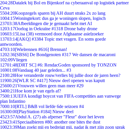
2
04:28
Datalek bij Bol en Bijenkorf na cyberaanval op logistiek partner
Ceva
55
04:20
Koopzegels sparen bij AH duurt straks 2x zo lang
10
04:15
Woningtekort: dus ga je woningen slopen, logisch
237
03:38
Afbeeldingen die je gemaakt hebt met AI
12
03:17
Oorlog in Oekraïne #1318 Drone baby drone
106
03:15
Lisa (38) vermoord door Afghaanse asielzoeker
137
03:14
[AKQ] #3384 Topic met vragen. En soms goede
antwoorden.
47
03:10
[Wielrennen #616] Brennan!
12
02:36
[SBS6] De Bondgenoten #317 We dansen de macaroni
1
02:09
Vliegen
127
01:48
[DRT SC] #6: RendacGoden sponsored by TONZON
169
01:08
Vandaag 40 jaar geleden... #3
21
00:28
Hoe veranderde rouw/verlies bij jullie door de jaren heen?
119
00:26
[WLR SC #417] Nieuw deel openen was kaputt
256
00:21
Vrouwen willen geen man meer #29
34
00:21
Hoe kom je van egels af?
75
00:13
UEFA kondigt boycot van FIFA-competities aan vanwege
plan Infantino
70
00:10
[RTL] B&B vol liefde 6de seizoen #4
163
00:00
[PlayStation #184] Nieuw deel
45
23:57
Abdul A. (27) als afperser "Fleur" door het leven
234
23:41
Speciaalbieren #80: another one bites the dust
100
23:39
Man zoekt mij en bedreigt mij, nadat ik met zijn zoon sprak