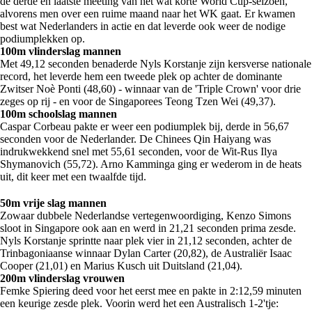
de derde en laatste meeting van het wat korte World Cup-seizoen,
alvorens men over een ruime maand naar het WK gaat. Er kwamen
best wat Nederlanders in actie en dat leverde ook weer de nodige
podiumplekken op.
100m vlinderslag mannen
Met 49,12 seconden benaderde Nyls Korstanje zijn kersverse nationale
record, het leverde hem een tweede plek op achter de dominante
Zwitser Noè Ponti (48,60) - winnaar van de 'Triple Crown' voor drie
zeges op rij - en voor de Singaporees Teong Tzen Wei (49,37).
100m schoolslag mannen
Caspar Corbeau pakte er weer een podiumplek bij, derde in 56,67
seconden voor de Nederlander. De Chinees Qin Haiyang was
indrukwekkend snel met 55,61 seconden, voor de Wit-Rus Ilya
Shymanovich (55,72). Arno Kamminga ging er wederom in de heats
uit, dit keer met een twaalfde tijd.
50m vrije slag mannen
Zowaar dubbele Nederlandse vertegenwoordiging, Kenzo Simons
sloot in Singapore ook aan en werd in 21,21 seconden prima zesde.
Nyls Korstanje sprintte naar plek vier in 21,12 seconden, achter de
Trinbagoniaanse winnaar Dylan Carter (20,82), de Australiër Isaac
Cooper (21,01) en Marius Kusch uit Duitsland (21,04).
200m vlinderslag vrouwen
Femke Spiering deed voor het eerst mee en pakte in 2:12,59 minuten
een keurige zesde plek. Voorin werd het een Australisch 1-2'tje: