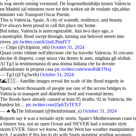
is nog steeds ernstig verstoord. De hogesnelheidslijn tussen Valencia
en Madrid zal minstens twee tot drie weken uit de roulatie zijn,aldus
minister van Transport Oscar Puente.
This is Valencia, Spain. A city of warmth, resilience, and beauty.
I've always been proud to call this place my home.
But today, Valencia is unrecognizable. Just two days ago, a
catastrophic flood swept through, turning our beloved streets into
rivers.
pic.twitter.com/k1tmLPmdYT
— Chipi (@chipiron_eth)
October 31, 2024
Quasi cento vittime nell'alluvione che ha travolto Valencia. Si cercano
decine di dispersi, corpi senza vita dentro le auto, migliaia gli sfollati.
Al Tg3 la testimonianza di una donna italiana che ha dovuto
abbandonare la propria casa
pic.twitter.com/wnoRdkTNxj
— Tg3 (@Tg3web)
October 31, 2024
❗️🌊🇪🇸 - Satellite images reveal the scale of the flood tragedy in
Spain, where thousands of people use one of the access bridges to
Valencia to transport and distribute food and essential items.
The floods have already caused at least 95 deaths, 92 in Valencia, the
hardest hit…
pic.twitter.com/j5phTyTFXT
— 🔥🗞The Informant (@theinformant_x)
October 31, 2024
Reports say it was a tornado style storm. Spain's Mediterranean coast is
a binnen Sea, not an open Ocean and NEVER had a tornado style
storm EVER. Since we know, that the West has weather manipulation
tech, I wonder if this has to do with Spain stopping sending weapons