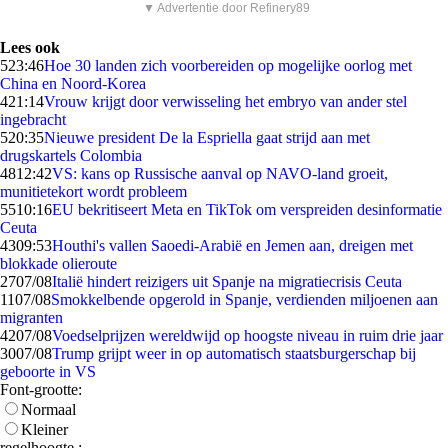
▼ Advertentie door Refinery89
Lees ook
5
23:46
Hoe 30 landen zich voorbereiden op mogelijke oorlog met
China en Noord-Korea
4
21:14
Vrouw krijgt door verwisseling het embryo van ander stel
ingebracht
5
20:35
Nieuwe president De la Espriella gaat strijd aan met
drugskartels Colombia
48
12:42
VS: kans op Russische aanval op NAVO-land groeit,
munitietekort wordt probleem
55
10:16
EU bekritiseert Meta en TikTok om verspreiden desinformatie
Ceuta
43
09:53
Houthi's vallen Saoedi-Arabië en Jemen aan, dreigen met
blokkade olieroute
27
07/08
Italië hindert reizigers uit Spanje na migratiecrisis Ceuta
11
07/08
Smokkelbende opgerold in Spanje, verdienden miljoenen aan
migranten
42
07/08
Voedselprijzen wereldwijd op hoogste niveau in ruim drie jaar
30
07/08
Trump grijpt weer in op automatisch staatsburgerschap bij
geboorte in VS
Font-grootte:
Normaal
Kleiner
regelhoogte :