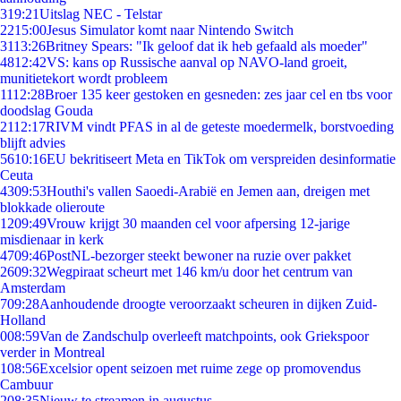
3
19:21
Uitslag NEC - Telstar
22
15:00
Jesus Simulator komt naar Nintendo Switch
31
13:26
Britney Spears: "Ik geloof dat ik heb gefaald als moeder"
48
12:42
VS: kans op Russische aanval op NAVO-land groeit,
munitietekort wordt probleem
11
12:28
Broer 135 keer gestoken en gesneden: zes jaar cel en tbs voor
doodslag Gouda
21
12:17
RIVM vindt PFAS in al de geteste moedermelk, borstvoeding
blijft advies
56
10:16
EU bekritiseert Meta en TikTok om verspreiden desinformatie
Ceuta
43
09:53
Houthi's vallen Saoedi-Arabië en Jemen aan, dreigen met
blokkade olieroute
12
09:49
Vrouw krijgt 30 maanden cel voor afpersing 12-jarige
misdienaar in kerk
47
09:46
PostNL-bezorger steekt bewoner na ruzie over pakket
26
09:32
Wegpiraat scheurt met 146 km/u door het centrum van
Amsterdam
7
09:28
Aanhoudende droogte veroorzaakt scheuren in dijken Zuid-
Holland
0
08:59
Van de Zandschulp overleeft matchpoints, ook Griekspoor
verder in Montreal
1
08:56
Excelsior opent seizoen met ruime zege op promovendus
Cambuur
2
08:35
Nieuw te streamen in augustus