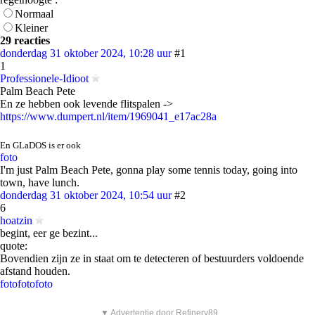
Normaal
Kleiner
29 reacties
donderdag 31 oktober 2024, 10:28 uur
#1
1
Professionele-Idioot
Palm Beach Pete
En ze hebben ook levende flitspalen ->
https://www.dumpert.nl/item/1969041_e17ac28a
En GLaDOS is er ook
foto
I'm just Palm Beach Pete, gonna play some tennis today, going into
town, have lunch.
donderdag 31 oktober 2024, 10:54 uur
#2
6
hoatzin
begint, eer ge bezint...
quote:
Bovendien zijn ze in staat om te detecteren of bestuurders voldoende
afstand houden.
foto
foto
foto
▼ Advertentie door Refinery89