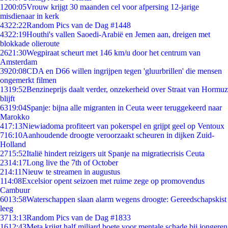
12
00:05
Vrouw krijgt 30 maanden cel voor afpersing 12-jarige
misdienaar in kerk
43
22:22
Random Pics van de Dag #1448
43
22:19
Houthi's vallen Saoedi-Arabië en Jemen aan, dreigen met
blokkade olieroute
26
21:30
Wegpiraat scheurt met 146 km/u door het centrum van
Amsterdam
39
20:08
CDA en D66 willen ingrijpen tegen 'gluurbrillen' die mensen
ongemerkt filmen
13
19:52
Benzineprijs daalt verder, onzekerheid over Straat van Hormuz
blijft
63
19:04
Spanje: bijna alle migranten in Ceuta weer teruggekeerd naar
Marokko
4
17:13
Niewiadoma profiteert van pokerspel en grijpt geel op Ventoux
7
16:10
Aanhoudende droogte veroorzaakt scheuren in dijken Zuid-
Holland
27
15:52
Italië hindert reizigers uit Spanje na migratiecrisis Ceuta
23
14:17
Long live the 7th of October
2
14:11
Nieuw te streamen in augustus
1
14:08
Excelsior opent seizoen met ruime zege op promovendus
Cambuur
60
13:58
Waterschappen slaan alarm wegens droogte: Gereedschapskist
leeg
37
13:13
Random Pics van de Dag #1833
16
12:43
Meta krijgt half miljard boete voor mentale schade bij jongeren