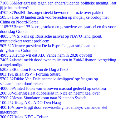
71
06:36
Meer agressie tegen een andersluidende politieke mening, laat
jij je intimideren?
47
05:37
PostNL-bezorger steekt bewoner na ruzie over pakket
5
05:37
Hoe 30 landen zich voorbereiden op mogelijke oorlog met
China en Noord-Korea
11
05:35
Broer 135 keer gestoken en gesneden: zes jaar cel en tbs voor
doodslag Gouda
48
05:34
VS: kans op Russische aanval op NAVO-land groeit,
munitietekort wordt probleem
5
05:32
Nieuwe president De la Espriella gaat strijd aan met
drugskartels Colombia
49
05:28
Trump wil dat J.D. Vance hem in 2028 opvolgt
74
05:24
Israël meldt dood twee militairen in Zuid-Libanon, vergelding
aangekondigd
62
03:28
Random Pics van de Dag #1980
8
03:19
Uitslag PSV - Fortuna Sittard
57
02:32
Dikke Van Dale neemt 'vulvalippen' op: 'stigma op
schaamlippen doorbreken'
40
00:59
Vinted-foto's van vrouwen massaal gedeeld op seksfora
2
00:50
Vollering slaat dubbelslag in Nice en neemt geel over
22
00:28
Jesus Simulator komt naar Nintendo Switch
1
00:25
Uitslag AZ - ADO Den Haag
4
00:10
Vrouw krijgt door verwisseling het embryo van ander stel
ingebracht
3
00:07
Uitslag NEC - Telstar