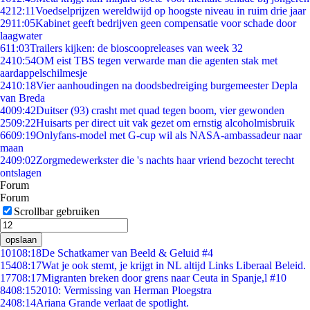
42
12:11
Voedselprijzen wereldwijd op hoogste niveau in ruim drie jaar
29
11:05
Kabinet geeft bedrijven geen compensatie voor schade door
laagwater
6
11:03
Trailers kijken: de bioscoopreleases van week 32
24
10:54
OM eist TBS tegen verwarde man die agenten stak met
aardappelschilmesje
24
10:18
Vier aanhoudingen na doodsbedreiging burgemeester Depla
van Breda
40
09:42
Duitser (93) crasht met quad tegen boom, vier gewonden
25
09:22
Huisarts per direct uit vak gezet om ernstig alcoholmisbruik
66
09:19
Onlyfans-model met G-cup wil als NASA-ambassadeur naar
maan
24
09:02
Zorgmedewerkster die 's nachts haar vriend bezocht terecht
ontslagen
Forum
Forum
Scrollbar gebruiken
opslaan
101
08:18
De Schatkamer van Beeld & Geluid #4
154
08:17
Wat je ook stemt, je krijgt in NL altijd Links Liberaal Beleid.
177
08:17
Migranten breken door grens naar Ceuta in Spanje,l #10
84
08:15
2010: Vermissing van Herman Ploegstra
24
08:14
Ariana Grande verlaat de spotlight.