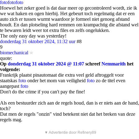
foto
foto
foto
Hoewel het zeker goed is dat daar meer op gecontroleerd wordt, zie ik
we wat haken en ogen hierbij. Het gebeurt toch regelmatig dat er een
auto zich er tussen wurmt waardoor je formeel niet genoeg afstand
houdt. En dan plotseling hard remmen om krampachtig die afstand wel
te bewaren leidt weer tot extra files en zelfs ongelukken.
The only easy day was yesterday!
donderdag 31 oktober 2024, 11:32 uur
#8
9
biomechanical
quote:
Op
donderdag 31 oktober 2024 @ 11:07
schreef
Nemmarith
het
volgende:
Frankrijk plaatst pinautomaat die extra veel geld aftroggelt voor
staatskas
foto
onder het mom van veiligheid
foto
zo de titel even
aangepast
foto
Don't do the crime if you can't pay the fine!
Als een bestuurder zich aan de regels houd, dan is er niets aan de hand,
toch?
Dat men de regels "onzin" vind betekent niet dat het breken van deze
regels mag.
▼ Advertentie door Refinery89