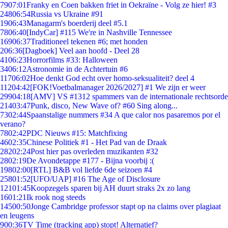
79
07:01
Franky en Coen bakken friet in Oekraïne - Volg ze hier! #3
248
06:54
Russia vs Ukraine #91
19
06:43
Managarm's boerderij deel #5.1
78
06:40
[IndyCar] #115 We're in Nashville Tennessee
169
06:37
Traditioneel tekenen #6; met honden
2
06:36
[Dagboek] Veel aan hoofd - Deel 28
41
06:23
Horrorfilms #33: Halloween
34
06:12
Astronomie in de Achtertuin #6
117
06:02
Hoe denkt God echt over homo-seksualiteit? deel 4
112
04:42
[FOK!Voetbalmanager 2026/2027] #1 We zijn er weer
299
04:18
[AMV] VS #1312 spammers van de internationale rechtsorde
214
03:47
Punk, disco, New Wave of? #60 Sing along...
73
02:44
Spaanstalige nummers #34 A que calor nos pasaremos por el
verano?
78
02:42
PDC Nieuws #15: Matchfixing
46
02:35
Chinese Politiek #1 - Het Pad van de Draak
282
02:24
Post hier pas overleden muzikanten #32
28
02:19
De Avondetappe #177 - Bijna voorbij :(
198
02:00
[RTL] B&B vol liefde 6de seizoen #4
258
01:52
[UFO/UAP] #16 The Age of Disclosure
121
01:45
Koopzegels sparen bij AH duurt straks 2x zo lang
16
01:21
Ik rook nog steeds
145
00:50
Jonge Cambridge professor stapt op na claims over plagiaat
en leugens
9
00:36
TV Time (tracking app) stopt! Alternatief?