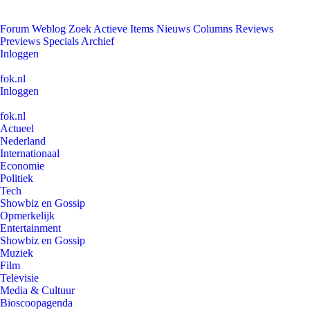
Forum
Weblog
Zoek
Actieve Items
Nieuws
Columns
Reviews
Previews
Specials
Archief
Inloggen
fok.nl
Inloggen
fok.nl
Actueel
Nederland
Internationaal
Economie
Politiek
Tech
Showbiz en Gossip
Opmerkelijk
Entertainment
Showbiz en Gossip
Muziek
Film
Televisie
Media & Cultuur
Bioscoopagenda