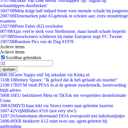
57
07/08
Dikke Van Dale neemt 'vulvalippen' op: 'stigma op
schaamlippen doorbreken'
16
07/08
Meta krijgt half miljard boete voor mentale schade bij jongeren
20
07/08
Denemarken pakt AI-gebruik in scholen aan: extra mondelinge
examens
25
07/08
Peter Faber (82) overleden
0
07/08
Ajax veel te sterk voor Shelbourne, maar houdt schade beperkt
1
07/08
Nieuwkomers schitteren bij ruime Europese zege FC Twente
19
07/08
Random Pics van de Dag #1978
Actieve items
Actieve items
Scrollbar gebruiken
opslaan
8
08:18
Geen 'happy end' bij seksdate via Kinky.nl
31
08:18
Britney Spears: "Ik geloof dat ik heb gefaald als moeder"
21
08:17
RIVM vindt PFAS in al de geteste moedermelk, borstvoeding
blijft advies
56
08:16
EU bekritiseert Meta en TikTok om verspreiden desinformatie
Ceuta
3
08:02
MIVD-baas lekt via Strava routes naar geheime kazerne
16
07:42
VrijMiBabes #316 (not very sfw!)
32
07:20
Amsterdams dierenasiel DOA overspoeld met babykonijntjes
34
06:49
XR blokkeert A12 ruim twee uur, agent gebeten bij
aanhouding