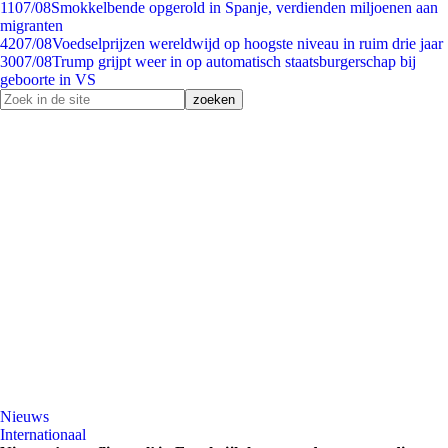
11
07/08
Smokkelbende opgerold in Spanje, verdienden miljoenen aan
migranten
42
07/08
Voedselprijzen wereldwijd op hoogste niveau in ruim drie jaar
30
07/08
Trump grijpt weer in op automatisch staatsburgerschap bij
geboorte in VS
Nieuws
Internationaal