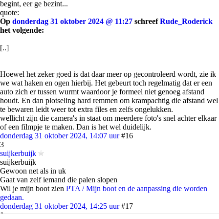
begint, eer ge bezint...
quote:
Op
donderdag 31 oktober 2024 @ 11:27
schreef
Rude_Roderick
het volgende:
[..]
Hoewel het zeker goed is dat daar meer op gecontroleerd wordt, zie ik
we wat haken en ogen hierbij. Het gebeurt toch regelmatig dat er een
auto zich er tussen wurmt waardoor je formeel niet genoeg afstand
houdt. En dan plotseling hard remmen om krampachtig die afstand wel
te bewaren leidt weer tot extra files en zelfs ongelukken.
wellicht zijn die camera's in staat om meerdere foto's snel achter elkaar
of een filmpje te maken. Dan is het wel duidelijk.
donderdag 31 oktober 2024, 14:07 uur
#16
3
suijkerbuijk
suijkerbuijk
Gewoon net als in uk
Gaat van zelf iemand die palen slopen
Wil je mijn boot zien
PTA / Mijn boot en de aanpassing die worden
gedaan.
donderdag 31 oktober 2024, 14:25 uur
#17
1