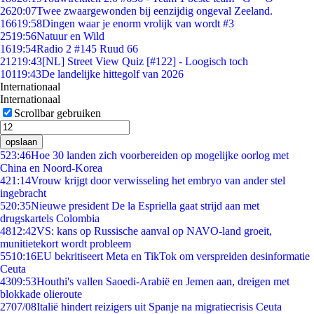
26
20:07
Twee zwaargewonden bij eenzijdig ongeval Zeeland.
166
19:58
Dingen waar je enorm vrolijk van wordt #3
25
19:56
Natuur en Wild
16
19:54
Radio 2 #145 Ruud 66
212
19:43
[NL] Street View Quiz [#122] - Loogisch toch
101
19:43
De landelijke hittegolf van 2026
Internationaal
Internationaal
Scrollbar gebruiken
opslaan
5
23:46
Hoe 30 landen zich voorbereiden op mogelijke oorlog met
China en Noord-Korea
4
21:14
Vrouw krijgt door verwisseling het embryo van ander stel
ingebracht
5
20:35
Nieuwe president De la Espriella gaat strijd aan met
drugskartels Colombia
48
12:42
VS: kans op Russische aanval op NAVO-land groeit,
munitietekort wordt probleem
55
10:16
EU bekritiseert Meta en TikTok om verspreiden desinformatie
Ceuta
43
09:53
Houthi's vallen Saoedi-Arabië en Jemen aan, dreigen met
blokkade olieroute
27
07/08
Italië hindert reizigers uit Spanje na migratiecrisis Ceuta