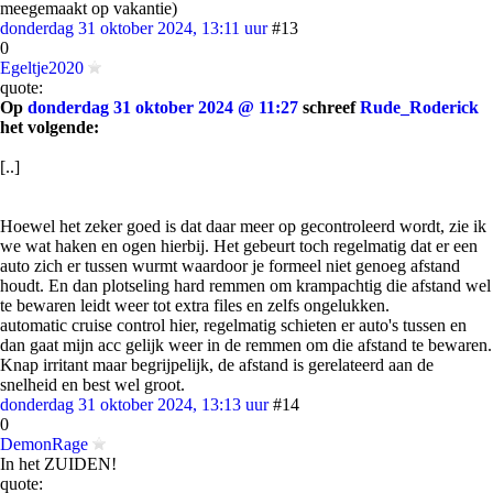
meegemaakt op vakantie)
donderdag 31 oktober 2024, 13:11 uur
#13
0
Egeltje2020
quote:
Op
donderdag 31 oktober 2024 @ 11:27
schreef
Rude_Roderick
het volgende:
[..]
Hoewel het zeker goed is dat daar meer op gecontroleerd wordt, zie ik
we wat haken en ogen hierbij. Het gebeurt toch regelmatig dat er een
auto zich er tussen wurmt waardoor je formeel niet genoeg afstand
houdt. En dan plotseling hard remmen om krampachtig die afstand wel
te bewaren leidt weer tot extra files en zelfs ongelukken.
automatic cruise control hier, regelmatig schieten er auto's tussen en
dan gaat mijn acc gelijk weer in de remmen om die afstand te bewaren.
Knap irritant maar begrijpelijk, de afstand is gerelateerd aan de
snelheid en best wel groot.
donderdag 31 oktober 2024, 13:13 uur
#14
0
DemonRage
In het ZUIDEN!
quote: