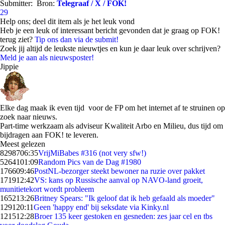
Submitter:
Bron:
Telegraaf / X / FOK!
29
Help ons; deel dit item als je het leuk vond
Heb je een leuk of interessant bericht gevonden dat je graag op FOK!
terug ziet?
Tip ons dan via de submit!
Zoek jij altijd de leukste nieuwtjes en kun je daar leuk over schrijven?
Meld je aan als nieuwsposter!
Jippie
Elke dag maak ik even tijd voor de FP om het internet af te struinen op
zoek naar nieuws.
Part-time werkzaam als adviseur Kwaliteit Arbo en Milieu, dus tijd om
bijdragen aan FOK! te leveren.
Meest gelezen
82987
06:35
VrijMiBabes #316 (not very sfw!)
52641
01:09
Random Pics van de Dag #1980
1766
09:46
PostNL-bezorger steekt bewoner na ruzie over pakket
1719
12:42
VS: kans op Russische aanval op NAVO-land groeit,
munitietekort wordt probleem
1652
13:26
Britney Spears: "Ik geloof dat ik heb gefaald als moeder"
1291
20:11
Geen 'happy end' bij seksdate via Kinky.nl
1215
12:28
Broer 135 keer gestoken en gesneden: zes jaar cel en tbs