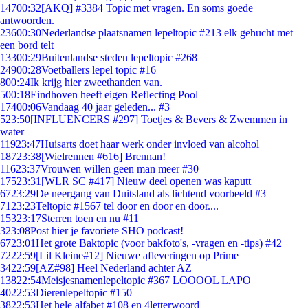
147
00:32
[AKQ] #3384 Topic met vragen. En soms goede
antwoorden.
236
00:30
Nederlandse plaatsnamen lepeltopic #213 elk gehucht met
een bord telt
133
00:29
Buitenlandse steden lepeltopic #268
249
00:28
Voetballers lepel topic #16
8
00:24
Ik krijg hier zweethanden van.
5
00:18
Eindhoven heeft eigen Reflecting Pool
174
00:06
Vandaag 40 jaar geleden... #3
5
23:50
[INFLUENCERS #297] Toetjes & Bevers & Zwemmen in
water
119
23:47
Huisarts doet haar werk onder invloed van alcohol
187
23:38
[Wielrennen #616] Brennan!
116
23:37
Vrouwen willen geen man meer #30
175
23:31
[WLR SC #417] Nieuw deel openen was kaputt
67
23:29
De neergang van Duitsland als lichtend voorbeeld #3
71
23:23
Teltopic #1567 tel door en door en door....
153
23:17
Sterren toen en nu #11
3
23:08
Post hier je favoriete SHO podcast!
67
23:01
Het grote Baktopic (voor bakfoto's, -vragen en -tips) #42
72
22:59
[Lil Kleine#12] Nieuwe afleveringen op Prime
34
22:59
[AZ#98] Heel Nederland achter AZ
138
22:54
Meisjesnamenlepeltopic #367 LOOOOL LAPO
40
22:53
Dierenlepeltopic #150
38
22:53
Het hele alfabet #108 en 4letterwoord