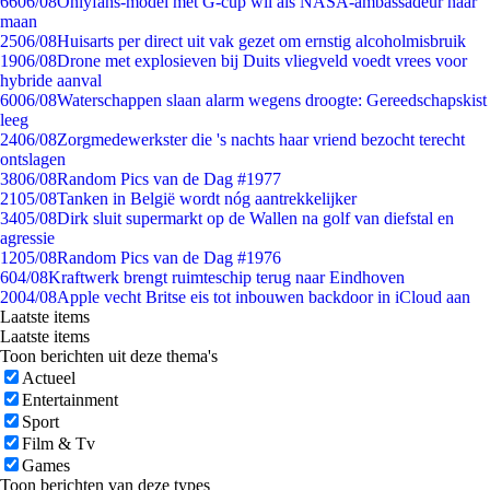
66
06/08
Onlyfans-model met G-cup wil als NASA-ambassadeur naar
maan
25
06/08
Huisarts per direct uit vak gezet om ernstig alcoholmisbruik
19
06/08
Drone met explosieven bij Duits vliegveld voedt vrees voor
hybride aanval
60
06/08
Waterschappen slaan alarm wegens droogte: Gereedschapskist
leeg
24
06/08
Zorgmedewerkster die 's nachts haar vriend bezocht terecht
ontslagen
38
06/08
Random Pics van de Dag #1977
21
05/08
Tanken in België wordt nóg aantrekkelijker
34
05/08
Dirk sluit supermarkt op de Wallen na golf van diefstal en
agressie
12
05/08
Random Pics van de Dag #1976
6
04/08
Kraftwerk brengt ruimteschip terug naar Eindhoven
20
04/08
Apple vecht Britse eis tot inbouwen backdoor in iCloud aan
Laatste items
Laatste items
Toon berichten uit deze thema's
Actueel
Entertainment
Sport
Film & Tv
Games
Toon berichten van deze types