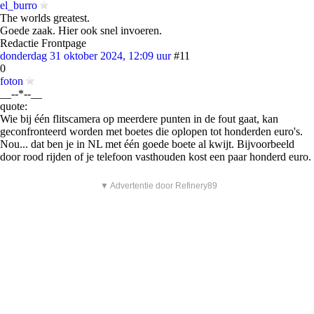
el_burro
The worlds greatest.
Goede zaak. Hier ook snel invoeren.
Redactie Frontpage
donderdag 31 oktober 2024, 12:09 uur
#11
0
foton
__--*--__
quote:
Wie bij één flitscamera op meerdere punten in de fout gaat, kan
geconfronteerd worden met boetes die oplopen tot honderden euro's.
Nou... dat ben je in NL met één goede boete al kwijt. Bijvoorbeeld
door rood rijden of je telefoon vasthouden kost een paar honderd euro.
▼ Advertentie door Refinery89