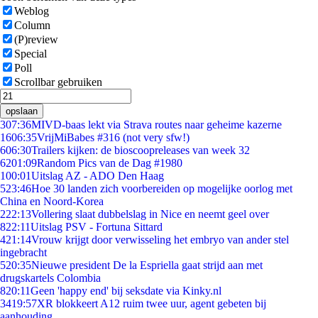
Weblog
Column
(P)review
Special
Poll
Scrollbar gebruiken
opslaan
3
07:36
MIVD-baas lekt via Strava routes naar geheime kazerne
16
06:35
VrijMiBabes #316 (not very sfw!)
6
06:30
Trailers kijken: de bioscoopreleases van week 32
62
01:09
Random Pics van de Dag #1980
1
00:01
Uitslag AZ - ADO Den Haag
5
23:46
Hoe 30 landen zich voorbereiden op mogelijke oorlog met
China en Noord-Korea
2
22:13
Vollering slaat dubbelslag in Nice en neemt geel over
8
22:11
Uitslag PSV - Fortuna Sittard
4
21:14
Vrouw krijgt door verwisseling het embryo van ander stel
ingebracht
5
20:35
Nieuwe president De la Espriella gaat strijd aan met
drugskartels Colombia
8
20:11
Geen 'happy end' bij seksdate via Kinky.nl
34
19:57
XR blokkeert A12 ruim twee uur, agent gebeten bij
aanhouding