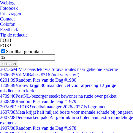
Weblog
Fotoboek
Prijsvragen
Contact
Colofon
Feedback
Tip de redactie
FOK!
FOK!
Scrollbar gebruiken
opslaan
3
07:36
MIVD-baas lekt via Strava routes naar geheime kazerne
16
06:35
VrijMiBabes #316 (not very sfw!)
62
01:09
Random Pics van de Dag #1980
12
09:49
Vrouw krijgt 30 maanden cel voor afpersing 12-jarige
misdienaar in kerk
47
09:46
PostNL-bezorger steekt bewoner na ruzie over pakket
35
08/08
Random Pics van de Dag #1979
2
07/08
De FOK!Voetbalmanager 2026/2027 is begonnen
16
07/08
Meta krijgt half miljard boete voor mentale schade bij jongeren
20
07/08
Denemarken pakt AI-gebruik in scholen aan: extra mondelinge
examens
19
07/08
Random Pics van de Dag #1978