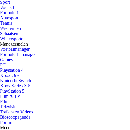
Sport
Voetbal
Formule 1
Autosport
Tennis
Wielrennen
Schaatsen
Wintersporten
Managerspelen
Voetbalmanager
Formule 1-manager
Games
PC
Playstation 4
Xbox One
Nintendo Switch
Xbox Series X|S
PlayStation 5
Film & TV
Film
Televisie
Trailers en Videos
Bioscoopagenda
Forum
Meer