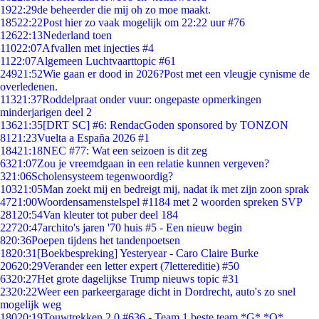
19
22:29
de beheerder die mij oh zo moe maakt.
185
22:22
Post hier zo vaak mogelijk om 22:22 uur #76
126
22:13
Nederland toen
110
22:07
Afvallen met injecties #4
11
22:07
Algemeen Luchtvaarttopic #61
249
21:52
Wie gaan er dood in 2026?Post met een vleugje cynisme de
overledenen.
113
21:37
Roddelpraat onder vuur: ongepaste opmerkingen
minderjarigen deel 2
136
21:35
[DRT SC] #6: RendacGoden sponsored by TONZON
81
21:23
Vuelta a España 2026 #1
184
21:18
NEC #77: Wat een seizoen is dit zeg
63
21:07
Zou je vreemdgaan in een relatie kunnen vergeven?
3
21:06
Scholensysteem tegenwoordig?
103
21:05
Man zoekt mij en bedreigt mij, nadat ik met zijn zoon sprak
47
21:00
Woordensamenstelspel #1184 met 2 woorden spreken SVP
281
20:54
Van kleuter tot puber deel 184
227
20:47
archito's jaren '70 huis #5 - Een nieuw begin
8
20:36
Poepen tijdens het tandenpoetsen
18
20:31
[Boekbespreking] Yesteryear - Caro Claire Burke
206
20:29
Verander een letter expert (7lettereditie) #50
63
20:27
Het grote dagelijkse Trump nieuws topic #31
23
20:22
Weer een parkeergarage dicht in Dordrecht, auto's zo snel
mogelijk weg
180
20:19
Touwtrekken 2.0 #636 - Team 1 beste team *G* *O*