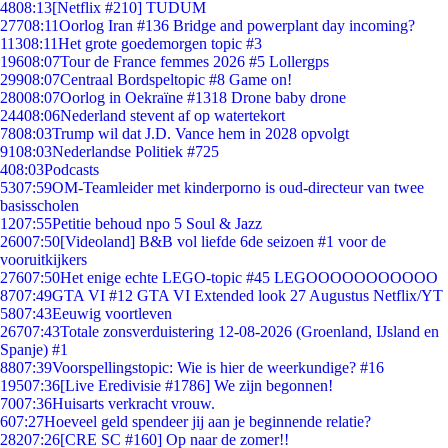
48
08:13
[Netflix #210] TUDUM
277
08:11
Oorlog Iran #136 Bridge and powerplant day incoming?
113
08:11
Het grote goedemorgen topic #3
196
08:07
Tour de France femmes 2026 #5 Lollergps
299
08:07
Centraal Bordspeltopic #8 Game on!
280
08:07
Oorlog in Oekraïne #1318 Drone baby drone
244
08:06
Nederland stevent af op watertekort
78
08:03
Trump wil dat J.D. Vance hem in 2028 opvolgt
91
08:03
Nederlandse Politiek #725
4
08:03
Podcasts
53
07:59
OM-Teamleider met kinderporno is oud-directeur van twee
basisscholen
12
07:55
Petitie behoud npo 5 Soul & Jazz
260
07:50
[Videoland] B&B vol liefde 6de seizoen #1 voor de
vooruitkijkers
276
07:50
Het enige echte LEGO-topic #45 LEGOOOOOOOOOOO
87
07:49
GTA VI #12 GTA VI Extended look 27 Augustus Netflix/YT
58
07:43
Eeuwig voortleven
267
07:43
Totale zonsverduistering 12-08-2026 (Groenland, IJsland en
Spanje) #1
88
07:39
Voorspellingstopic: Wie is hier de weerkundige? #16
195
07:36
[Live Eredivisie #1786] We zijn begonnen!
70
07:36
Huisarts verkracht vrouw.
6
07:27
Hoeveel geld spendeer jij aan je beginnende relatie?
282
07:26
[CRE SC #160] Op naar de zomer!!