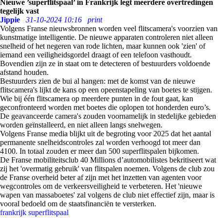
Nieuwe ’superflitspaal’ in Frankrijk legt meerdere overtredingen
tegelijk vast
Jippie
31-10-2024 10:16
print
Volgens Franse nieuwsbronnen worden veel flitscamera's voorzien van
kunstmatige intelligentie. De nieuwe apparaten controleren niet alleen
snelheid of het negeren van rode lichten, maar kunnen ook 'zien' of
iemand een veiligheidsgordel draagt of een telefoon vasthoudt.
Bovendien zijn ze in staat om te detecteren of bestuurders voldoende
afstand houden.
Bestuurders zien de bui al hangen: met de komst van de nieuwe
flitscamera's lijkt de kans op een opeenstapeling van boetes te stijgen.
Wie bij één flitscamera op meerdere punten in de fout gaat, kan
geconfronteerd worden met boetes die oplopen tot honderden euro’s.
De geavanceerde camera's zouden voornamelijk in stedelijke gebieden
worden geïnstalleerd, en niet alleen langs snelwegen.
Volgens Franse media blijkt uit de begroting voor 2025 dat het aantal
permanente snelheidscontroles zal worden verhoogd tot meer dan
4100. In totaal zouden er meer dan 500 superflitspalen bijkomen.
De Franse mobiliteitsclub 40 Millions d’automobilistes bekritiseert wat
zij het 'overmatig gebruik' van flitspalen noemen. Volgens de club zou
de Franse overheid beter af zijn met het inzetten van agenten voor
wegcontroles om de verkeersveiligheid te verbeteren. Het 'nieuwe
wapen van massaboetes' zal volgens de club niet effectief zijn, maar is
vooral bedoeld om de staatsfinanciën te versterken.
frankrijk
superflitspaal