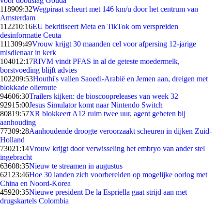
voor doodslag Gouda
1189
09:32
Wegpiraat scheurt met 146 km/u door het centrum van
Amsterdam
1122
10:16
EU bekritiseert Meta en TikTok om verspreiden
desinformatie Ceuta
1113
09:49
Vrouw krijgt 30 maanden cel voor afpersing 12-jarige
misdienaar in kerk
1040
12:17
RIVM vindt PFAS in al de geteste moedermelk,
borstvoeding blijft advies
1022
09:53
Houthi's vallen Saoedi-Arabië en Jemen aan, dreigen met
blokkade olieroute
946
06:30
Trailers kijken: de bioscoopreleases van week 32
929
15:00
Jesus Simulator komt naar Nintendo Switch
808
19:57
XR blokkeert A12 ruim twee uur, agent gebeten bij
aanhouding
773
09:28
Aanhoudende droogte veroorzaakt scheuren in dijken Zuid-
Holland
730
21:14
Vrouw krijgt door verwisseling het embryo van ander stel
ingebracht
636
08:35
Nieuw te streamen in augustus
621
23:46
Hoe 30 landen zich voorbereiden op mogelijke oorlog met
China en Noord-Korea
459
20:35
Nieuwe president De la Espriella gaat strijd aan met
drugskartels Colombia