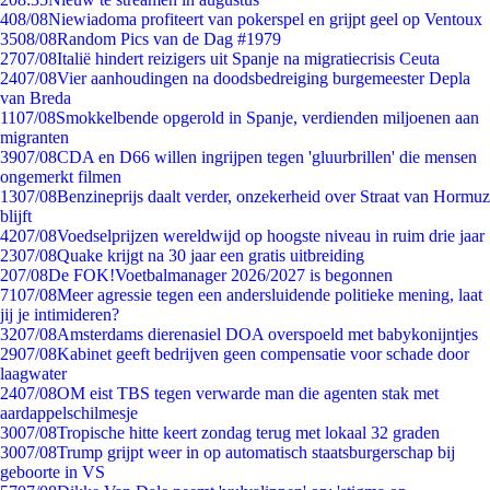
4
08/08
Niewiadoma profiteert van pokerspel en grijpt geel op Ventoux
35
08/08
Random Pics van de Dag #1979
27
07/08
Italië hindert reizigers uit Spanje na migratiecrisis Ceuta
24
07/08
Vier aanhoudingen na doodsbedreiging burgemeester Depla
van Breda
11
07/08
Smokkelbende opgerold in Spanje, verdienden miljoenen aan
migranten
39
07/08
CDA en D66 willen ingrijpen tegen 'gluurbrillen' die mensen
ongemerkt filmen
13
07/08
Benzineprijs daalt verder, onzekerheid over Straat van Hormuz
blijft
42
07/08
Voedselprijzen wereldwijd op hoogste niveau in ruim drie jaar
23
07/08
Quake krijgt na 30 jaar een gratis uitbreiding
2
07/08
De FOK!Voetbalmanager 2026/2027 is begonnen
71
07/08
Meer agressie tegen een andersluidende politieke mening, laat
jij je intimideren?
32
07/08
Amsterdams dierenasiel DOA overspoeld met babykonijntjes
29
07/08
Kabinet geeft bedrijven geen compensatie voor schade door
laagwater
24
07/08
OM eist TBS tegen verwarde man die agenten stak met
aardappelschilmesje
30
07/08
Tropische hitte keert zondag terug met lokaal 32 graden
30
07/08
Trump grijpt weer in op automatisch staatsburgerschap bij
geboorte in VS