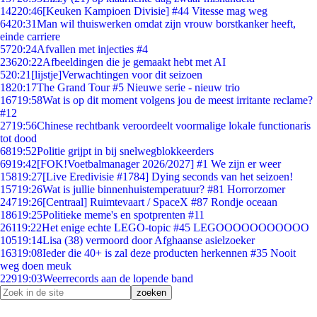
142
20:46
[Keuken Kampioen Divisie] #44 Vitesse mag weg
64
20:31
Man wil thuiswerken omdat zijn vrouw borstkanker heeft,
einde carriere
57
20:24
Afvallen met injecties #4
236
20:22
Afbeeldingen die je gemaakt hebt met AI
5
20:21
[lijstje]Verwachtingen voor dit seizoen
18
20:17
The Grand Tour #5 Nieuwe serie - nieuw trio
167
19:58
Wat is op dit moment volgens jou de meest irritante reclame?
#12
27
19:56
Chinese rechtbank veroordeelt voormalige lokale functionaris
tot dood
68
19:52
Politie grijpt in bij snelwegblokkeerders
69
19:42
[FOK!Voetbalmanager 2026/2027] #1 We zijn er weer
158
19:27
[Live Eredivisie #1784] Dying seconds van het seizoen!
157
19:26
Wat is jullie binnenhuistemperatuur? #81 Horrorzomer
247
19:26
[Centraal] Ruimtevaart / SpaceX #87 Rondje oceaan
186
19:25
Politieke meme's en spotprenten #11
261
19:22
Het enige echte LEGO-topic #45 LEGOOOOOOOOOOO
105
19:14
Lisa (38) vermoord door Afghaanse asielzoeker
163
19:08
Ieder die 40+ is zal deze producten herkennen #35 Nooit
weg doen meuk
229
19:03
Weerrecords aan de lopende band