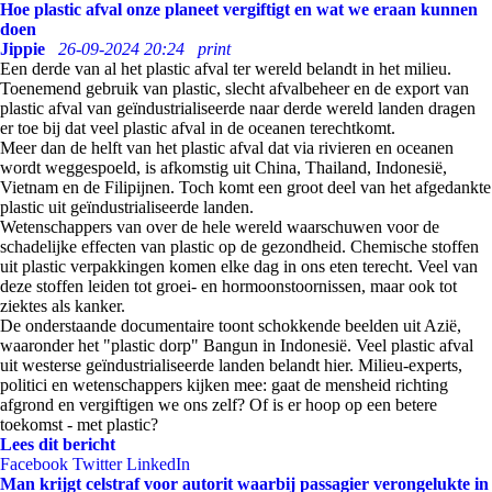
Hoe plastic afval onze planeet vergiftigt en wat we eraan kunnen
doen
Jippie
26-09-2024 20:24
print
Een derde van al het plastic afval ter wereld belandt in het milieu.
Toenemend gebruik van plastic, slecht afvalbeheer en de export van
plastic afval van geïndustrialiseerde naar derde wereld landen dragen
er toe bij dat veel plastic afval in de oceanen terechtkomt.
Meer dan de helft van het plastic afval dat via rivieren en oceanen
wordt weggespoeld, is afkomstig uit China, Thailand, Indonesië,
Vietnam en de Filipijnen. Toch komt een groot deel van het afgedankte
plastic uit geïndustrialiseerde landen.
Wetenschappers van over de hele wereld waarschuwen voor de
schadelijke effecten van plastic op de gezondheid. Chemische stoffen
uit plastic verpakkingen komen elke dag in ons eten terecht. Veel van
deze stoffen leiden tot groei- en hormoonstoornissen, maar ook tot
ziektes als kanker.
De onderstaande documentaire toont schokkende beelden uit Azië,
waaronder het "plastic dorp" Bangun in Indonesië. Veel plastic afval
uit westerse geïndustrialiseerde landen belandt hier. Milieu-experts,
politici en wetenschappers kijken mee: gaat de mensheid richting
afgrond en vergiftigen we ons zelf? Of is er hoop op een betere
toekomst - met plastic?
Lees dit bericht
Facebook
Twitter
LinkedIn
Man krijgt celstraf voor autorit waarbij passagier verongelukte in