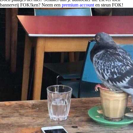
bannervrij FOK!ken? Neem een
premium account
en steun FOK!