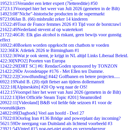
195
23:15
Verander een letter expert (7lettereditie) #50
27
23:13
Voorspel hier het weer van Juli 2026 (gemeten in de Bilt)
149
23:08
"Niche"-historische producten in de supermarkt
97
23:06
Jan B. (66) misbruikt zeker 14 kinderen
155
22:49
Tour de France femmes 2026 #3 Tijd voor de borstcrawl
216
22:49
Nederland stevent af op watertekort
217
22:46
GR: Elk glas alcohol is riskant, geen bewijs voor gunstig
effect
169
22:40
Boeken worden opgekocht om chatbots te voeden
3
22:36
EK Atletiek 2026 te Birmingham #1
133
22:36
Wat je ook stemt, je krijgt in NL altijd Links Liberaal Beleid.
4
22:30
[NPO2] Poorten van Europa
124
22:29
[DRT SC] #6: RendacGoden sponsored by TONZON
214
22:29
De Avondetappe #176 - Met Ellen ten Damme.
278
22:22
[Crowdfunding] #442 Golfbanen en betere projecten.....
69
22:19
Nabil B. (20) rijdt fietser aan tijdens dollemansrit
32
22:18
[Alpineskiën] #20 Op weg naar de OS!
41
22:15
Voorspel hier het weer van Juni 2026 (gemeten in de Bilt)
112
22:13
[Het Officiële Steam Topic #201] Steamrolled
209
22:11
[Videoland] B&B vol liefde 6de seizoen #1 voor de
vooruitkijkers
248
22:09
[Dagboek] Veel aan hoofd - Deel 27
170
22:03
Oorlog Iran #136 Bridge and powerplant day incoming?
56
21:59
De neergang van Duitsland als lichtend voorbeeld #3
239
21:54
Vinted #15 nog-net-niet gratis en verzendgezeur