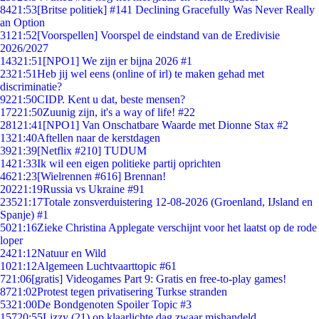
84
21:53
[Britse politiek] #141 Declining Gracefully Was Never Really
an Option
31
21:52
[Voorspellen] Voorspel de eindstand van de Eredivisie
2026/2027
143
21:51
[NPO1] We zijn er bijna 2026 #1
23
21:51
Heb jij wel eens (online of irl) te maken gehad met
discriminatie?
92
21:50
CIDP. Kent u dat, beste mensen?
172
21:50
Zuunig zijn, it's a way of life! #22
281
21:41
[NPO1] Van Onschatbare Waarde met Dionne Stax #2
13
21:40
Aftellen naar de kerstdagen
39
21:39
[Netflix #210] TUDUM
14
21:33
Ik wil een eigen politieke partij oprichten
46
21:23
[Wielrennen #616] Brennan!
202
21:19
Russia vs Ukraine #91
235
21:17
Totale zonsverduistering 12-08-2026 (Groenland, IJsland en
Spanje) #1
50
21:16
Zieke Christina Applegate verschijnt voor het laatst op de rode
loper
24
21:12
Natuur en Wild
10
21:12
Algemeen Luchtvaarttopic #61
7
21:06
[gratis] Videogames Part 9: Gratis en free-to-play games!
87
21:02
Protest tegen privatisering Turkse stranden
53
21:00
De Bondgenoten Spoiler Topic #3
157
20:55
Lizzy (21) op klaarlichte dag zwaar mishandeld