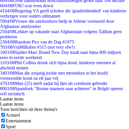
6
04/08
Grote natuurbrand Boschhuizerbergen groeit naar 100 hectare
6
04/08
FOK! was even down
41
04/08
Regering VS geeft scholen die 'genderidentiteit' van kinderen
verbergen voor ouders ultimatum
59
04/08
Vrouw die asielzoekers hielp in Athene vermoord door
Afghaanse asielzoeker
25
04/08
Lekker op vakantie naar Afghanistan volgens Taliban geen
probleem
23
04/08
Random Pics van de Dag #1975
7
03/08
VrijMiBabes #315 (not very sfw!)
10
03/08
Spider-Man: Brand New Day knalt naar bijna 800 miljoen
euro in eerste weekend
11
03/08
Phil Collins dronk zich bijna dood, kinderen moesten al
afscheid nemen
34
03/08
Man die zesjarig jochie met messteken in het hoofd
vermoordde komt na elf jaar vrij
47
03/08
Man (25) sterft nadat hij lijm als condoom gebruikt
80
03/08
Spandoek "Bruine mannen naar achteren" in België opeens
wèl racistisch
Laatste items
Laatste items
Toon berichten uit deze thema's
Actueel
Entertainment
Sport