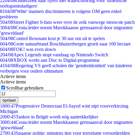
22
04/08
Onderzoek naar flyers met waarschuwing voor 'Israëlische
oorlogsmisdadigers'
81
04/08
'Witte' mannen discrimineren is volgens OM geen enkel
probleem
5
04/08
Street Fighter 6-fans weer over de zeik vanwege nieuwste patch
30
04/08
Ceuta-leider noemt Marokkaanse grensaanval door migranten
'gruweldaad'
5
04/08
Control Resonant kost je 30 uur om uit te spelen
6
04/08
Grote natuurbrand Boschhuizerbergen groeit naar 100 hectare
6
04/08
FOK! was even down
2
04/08
Apex Legends stopt vandaag op Nintendo Switch
6
04/08
XBOX werkt aan Disc to Digital-programma
41
04/08
Regering VS geeft scholen die 'genderidentiteit' van kinderen
verbergen voor ouders ultimatum
Actieve items
Actieve items
Scrollbar gebruiken
opslaan
18
00:47
Progressieve Democraat El-Sayed wint nipt voorverkiezing
Michigan
20
00:45
Tanken in België wordt nóg aantrekkelijker
30
00:44
Ceuta-leider noemt Marokkaanse grensaanval door migranten
'gruweldaad'
27
00:43
Spaanse politie: minstens tien voor terrorisme veroordeelden