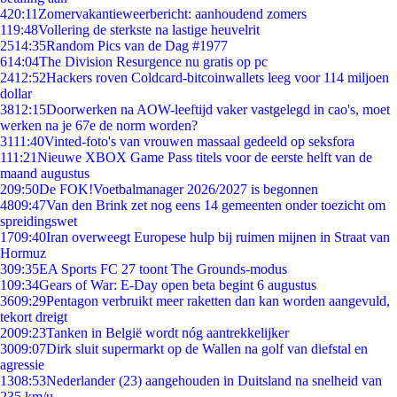
4
20:11
Zomervakantieweerbericht: aanhoudend zomers
1
19:48
Vollering de sterkste na lastige heuvelrit
25
14:35
Random Pics van de Dag #1977
6
14:04
The Division Resurgence nu gratis op pc
24
12:52
Hackers roven Coldcard-bitcoinwallets leeg voor 114 miljoen
dollar
38
12:15
Doorwerken na AOW-leeftijd vaker vastgelegd in cao's, moet
werken na je 67e de norm worden?
31
11:40
Vinted-foto's van vrouwen massaal gedeeld op seksfora
1
11:21
Nieuwe XBOX Game Pass titels voor de eerste helft van de
maand augustus
2
09:50
De FOK!Voetbalmanager 2026/2027 is begonnen
48
09:47
Van den Brink zet nog eens 14 gemeenten onder toezicht om
spreidingswet
17
09:40
Iran overweegt Europese hulp bij ruimen mijnen in Straat van
Hormuz
3
09:35
EA Sports FC 27 toont The Grounds-modus
1
09:34
Gears of War: E-Day open beta begint 6 augustus
36
09:29
Pentagon verbruikt meer raketten dan kan worden aangevuld,
tekort dreigt
20
09:23
Tanken in België wordt nóg aantrekkelijker
30
09:07
Dirk sluit supermarkt op de Wallen na golf van diefstal en
agressie
13
08:53
Nederlander (23) aangehouden in Duitsland na snelheid van
235 km/u