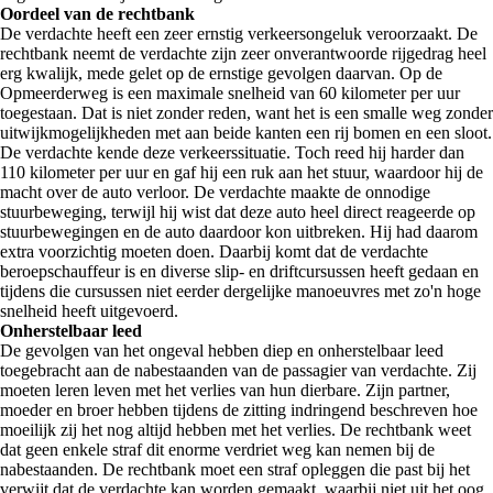
Oordeel van de rechtbank
De verdachte heeft een zeer ernstig verkeersongeluk veroorzaakt. De
rechtbank neemt de verdachte zijn zeer onverantwoorde rijgedrag heel
erg kwalijk, mede gelet op de ernstige gevolgen daarvan. Op de
Opmeerderweg is een maximale snelheid van 60 kilometer per uur
toegestaan. Dat is niet zonder reden, want het is een smalle weg zonder
uitwijkmogelijkheden met aan beide kanten een rij bomen en een sloot.
De verdachte kende deze verkeerssituatie. Toch reed hij harder dan
110 kilometer per uur en gaf hij een ruk aan het stuur, waardoor hij de
macht over de auto verloor. De verdachte maakte de onnodige
stuurbeweging, terwijl hij wist dat deze auto heel direct reageerde op
stuurbewegingen en de auto daardoor kon uitbreken. Hij had daarom
extra voorzichtig moeten doen. Daarbij komt dat de verdachte
beroepschauffeur is en diverse slip- en driftcursussen heeft gedaan en
tijdens die cursussen niet eerder dergelijke manoeuvres met zo'n hoge
snelheid heeft uitgevoerd.
Onherstelbaar leed
De gevolgen van het ongeval hebben diep en onherstelbaar leed
toegebracht aan de nabestaanden van de passagier van verdachte. Zij
moeten leren leven met het verlies van hun dierbare. Zijn partner,
moeder en broer hebben tijdens de zitting indringend beschreven hoe
moeilijk zij het nog altijd hebben met het verlies. De rechtbank weet
dat geen enkele straf dit enorme verdriet weg kan nemen bij de
nabestaanden. De rechtbank moet een straf opleggen die past bij het
verwijt dat de verdachte kan worden gemaakt, waarbij niet uit het oog