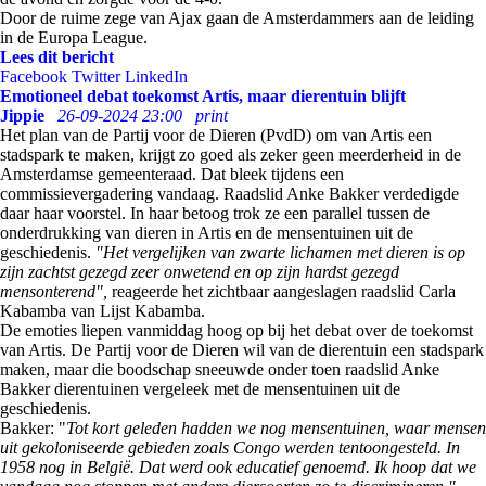
Door de ruime zege van Ajax gaan de Amsterdammers aan de leiding
in de Europa League.
Lees dit bericht
Facebook
Twitter
LinkedIn
Emotioneel debat toekomst Artis, maar dierentuin blijft
Jippie
26-09-2024 23:00
print
Het plan van de Partij voor de Dieren (PvdD) om van Artis een
stadspark te maken, krijgt zo goed als zeker geen meerderheid in de
Amsterdamse gemeenteraad. Dat bleek tijdens een
commissievergadering vandaag. Raadslid Anke Bakker verdedigde
daar haar voorstel. In haar betoog trok ze een parallel tussen de
onderdrukking van dieren in Artis en de mensentuinen uit de
geschiedenis.
"Het vergelijken van zwarte lichamen met dieren is op
zijn zachtst gezegd zeer onwetend en op zijn hardst gezegd
mensonterend",
reageerde het zichtbaar aangeslagen raadslid Carla
Kabamba van Lijst Kabamba.
De emoties liepen vanmiddag hoog op bij het debat over de toekomst
van Artis. De Partij voor de Dieren wil van de dierentuin een stadspark
maken, maar die boodschap sneeuwde onder toen raadslid Anke
Bakker dierentuinen vergeleek met de mensentuinen uit de
geschiedenis.
Bakker: "
Tot kort geleden hadden we nog mensentuinen, waar mensen
uit gekoloniseerde gebieden zoals Congo werden tentoongesteld. In
1958 nog in België. Dat werd ook educatief genoemd. Ik hoop dat we