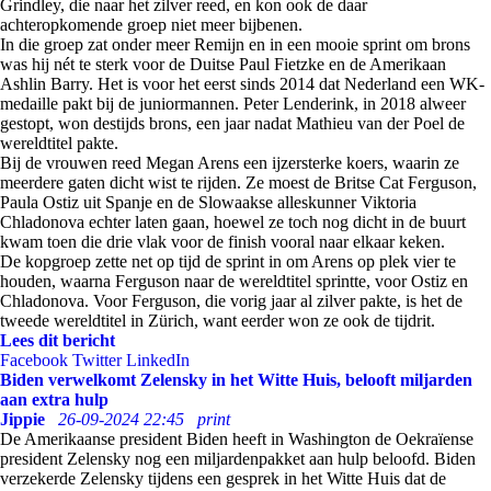
Grindley, die naar het zilver reed, en kon ook de daar
achteropkomende groep niet meer bijbenen.
In die groep zat onder meer Remijn en in een mooie sprint om brons
was hij nét te sterk voor de Duitse Paul Fietzke en de Amerikaan
Ashlin Barry. Het is voor het eerst sinds 2014 dat Nederland een WK-
medaille pakt bij de juniormannen. Peter Lenderink, in 2018 alweer
gestopt, won destijds brons, een jaar nadat Mathieu van der Poel de
wereldtitel pakte.
Bij de vrouwen reed Megan Arens een ijzersterke koers, waarin ze
meerdere gaten dicht wist te rijden. Ze moest de Britse Cat Ferguson,
Paula Ostiz uit Spanje en de Slowaakse alleskunner Viktoria
Chladonova echter laten gaan, hoewel ze toch nog dicht in de buurt
kwam toen die drie vlak voor de finish vooral naar elkaar keken.
De kopgroep zette net op tijd de sprint in om Arens op plek vier te
houden, waarna Ferguson naar de wereldtitel sprintte, voor Ostiz en
Chladonova. Voor Ferguson, die vorig jaar al zilver pakte, is het de
tweede wereldtitel in Zürich, want eerder won ze ook de tijdrit.
Lees dit bericht
Facebook
Twitter
LinkedIn
Biden verwelkomt Zelensky in het Witte Huis, belooft miljarden
aan extra hulp
Jippie
26-09-2024 22:45
print
De Amerikaanse president Biden heeft in Washington de Oekraïense
president Zelensky nog een miljardenpakket aan hulp beloofd. Biden
verzekerde Zelensky tijdens een gesprek in het Witte Huis dat de