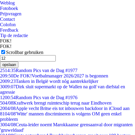
Weblog
Fotoboek
Prijsvragen
Contact
Colofon
Feedback
Tip de redactie
FOK!
FOK!
Scrollbar gebruiken
opslaan
25
14:35
Random Pics van de Dag #1977
2
09:50
De FOK!Voetbalmanager 2026/2027 is begonnen
20
09:23
Tanken in België wordt nóg aantrekkelijker
30
09:07
Dirk sluit supermarkt op de Wallen na golf van diefstal en
agressie
12
00:54
Random Pics van de Dag #1976
5
04/08
Kraftwerk brengt ruimteschip terug naar Eindhoven
20
04/08
Apple vecht Britse eis tot inbouwen backdoor in iCloud aan
81
04/08
'Witte' mannen discrimineren is volgens OM geen enkel
probleem
30
04/08
Ceuta-leider noemt Marokkaanse grensaanval door migranten
'gruweldaad'