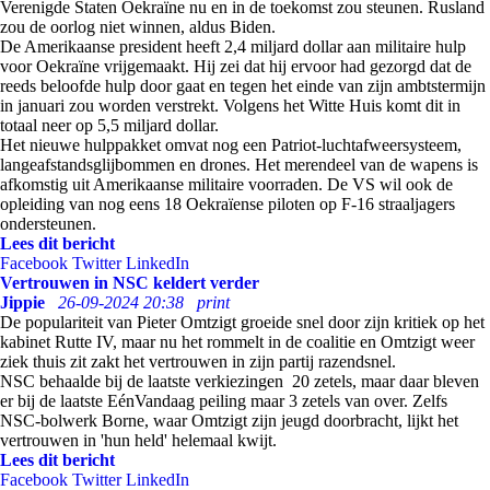
Verenigde Staten Oekraïne nu en in de toekomst zou steunen. Rusland
zou de oorlog niet winnen, aldus Biden.
De Amerikaanse president heeft 2,4 miljard dollar aan militaire hulp
voor Oekraïne vrijgemaakt. Hij zei dat hij ervoor had gezorgd dat de
reeds beloofde hulp door gaat en tegen het einde van zijn ambtstermijn
in januari zou worden verstrekt. Volgens het Witte Huis komt dit in
totaal neer op 5,5 miljard dollar.
Het nieuwe hulppakket omvat nog een Patriot-luchtafweersysteem,
langeafstandsglijbommen en drones. Het merendeel van de wapens is
afkomstig uit Amerikaanse militaire voorraden. De VS wil ook de
opleiding van nog eens 18 Oekraïense piloten op F-16 straaljagers
ondersteunen.
Lees dit bericht
Facebook
Twitter
LinkedIn
Vertrouwen in NSC keldert verder
Jippie
26-09-2024 20:38
print
De populariteit van Pieter Omtzigt groeide snel door zijn kritiek op het
kabinet Rutte IV, maar nu het rommelt in de coalitie en Omtzigt weer
ziek thuis zit zakt het vertrouwen in zijn partij razendsnel.
NSC behaalde bij de laatste verkiezingen 20 zetels, maar daar bleven
er bij de laatste EénVandaag peiling maar 3 zetels van over. Zelfs
NSC-bolwerk Borne, waar Omtzigt zijn jeugd doorbracht, lijkt het
vertrouwen in 'hun held' helemaal kwijt.
Lees dit bericht
Facebook
Twitter
LinkedIn