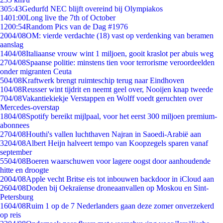
3
05:43
Gedurfd NEC blijft overeind bij Olympiakos
14
01:00
Long live the 7th of October
12
00:54
Random Pics van de Dag #1976
20
04/08
OM: vierde verdachte (18) vast op verdenking van beramen
aanslag
14
04/08
Italiaanse vrouw wint 1 miljoen, gooit kraslot per abuis weg
27
04/08
Spaanse politie: minstens tien voor terrorisme veroordeelden
onder migranten Ceuta
5
04/08
Kraftwerk brengt ruimteschip terug naar Eindhoven
1
04/08
Reusser wint tijdrit en neemt geel over, Nooijen knap tweede
7
04/08
Vakantiekiekje Verstappen en Wolff voedt geruchten over
Mercedes-overstap
18
04/08
Spotify bereikt mijlpaal, voor het eerst 300 miljoen premium-
abonnees
27
04/08
Houthi's vallen luchthaven Najran in Saoedi-Arabië aan
32
04/08
Albert Heijn halveert tempo van Koopzegels sparen vanaf
september
55
04/08
Boeren waarschuwen voor lagere oogst door aanhoudende
hitte en droogte
20
04/08
Apple vecht Britse eis tot inbouwen backdoor in iCloud aan
26
04/08
Doden bij Oekraïense droneaanvallen op Moskou en Sint-
Petersburg
16
04/08
Ruim 1 op de 7 Nederlanders gaan deze zomer onverzekerd
op reis