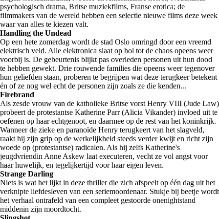
psychologisch drama, Britse muziekfilms, Franse erotica; de
filmmakers van de wereld hebben een selectie nieuwe films deze week
waar van alles te kiezen valt.
Handling the Undead
Op een hete zomerdag wordt de stad Oslo omringd door een vreemd
elektrisch veld. Alle elektronica slaat op hol tot de chaos opeens weer
voorbij is. De gebeurtenis blijkt pas overleden personen uit hun dood
te hebben gewekt. Drie rouwende families die opeens weer tegenover
hun geliefden staan, proberen te begrijpen wat deze terugkeer betekent
én of ze nog wel echt de personen zijn zoals ze die kenden...
Firebrand
Als zesde vrouw van de katholieke Britse vorst Henry VIII (Jude Law)
probeert de protestantse Katherine Parr (Alicia Vikander) invloed uit te
oefenen op haar echtgenoot, en daarmee op de rest van het koninkrijk.
Wanneer de zieke en paranoïde Henry terugkeert van het slagveld,
raakt hij zijn grip op de werkelijkheid steeds verder kwijt en richt zijn
woede op (protestantse) radicalen. Als hij zelfs Katherine's
jeugdvriendin Anne Askew laat executeren, vecht ze vol angst voor
haar huwelijk, en tegelijkertijd voor haar eigen leven.
Strange Darling
Niets is wat het lijkt in deze thriller die zich afspeelt op één dag uit het
verknipte liefdesleven van een seriemoordenaar. Stukje bij beetje wordt
het verhaal ontrafeld van een compleet gestoorde onenightstand
middenin zijn moordtocht.
Slingshot