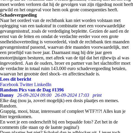
moet worden verloren dat hij de gevolgen van zijn rijgedrag nooit heeft
gewild en het ongeval voor hem ook grote consequenties heeft.
Schadevergoeding
Naar het oordeel van de rechtbank kan niet worden volstaan met
oplegging van een taakstraf in combinatie met een voorwaardelijke
gevangenisstraf, zoals de verdediging bepleitte. Gezien de aard en de
ernst van de feiten en omdat de verdachte eerder voor een grote
snelheidsovertreding is veroordeeld, vindt de rechtbank tien maanden
gevangenisstraf passend, waarvan drie maanden voorwaardelijk, met
een proeftijd van twee jaar. Daarnaast mag hij drie jaar geen
motorrijtuigen besturen, met aftrek van de tijd dat het rijbewijs al was
ingevorderd. Aan de ouders, broer en partner van het slachtoffer moet
de verdachte in totaal ruim 143.000 euro schadevergoeding betalen,
waarvan het grootste deel shock- en affectieschade is.
Lees dit bericht
Facebook
Twitter
LinkedIn
Random Pics van de Dag #1396
Danny
26-09-2024 09:00
26-09-2024 17:03
print
Elke dag (nou ja, zoveel mogelijk) een dosis plaatjes en memes.
Random.
Grappig, mooi, bizar, interessant of compleet WTF?!?! Alles kun je
hier tegenkomen.
En weet je een onderschrift bij een bepaalde foto? Zet het in de
comments (die staan op de laatste pagina!)
Doen plaatjes het niet? Schakel dan je adblocker uit. Liever toch