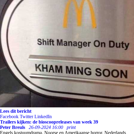
Lees dit bericht
Facebook
Twitter
LinkedIn
Trailers kijken: de bioscoopreleases van week 39
Peter Breuls
26-09-2024 16:00
print
Engels kostuumdrama, Noorse en Amerikaanse horror, Nederlands