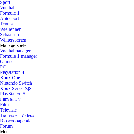
Sport
Voetbal
Formule 1
Autosport
Tennis
Wielrennen
Schaatsen
Wintersporten
Managerspelen
Voetbalmanager
Formule 1-manager
Games
PC
Playstation 4
Xbox One
Nintendo Switch
Xbox Series X|S
PlayStation 5
Film & TV
Film
Televisie
Trailers en Videos
Bioscoopagenda
Forum
Meer