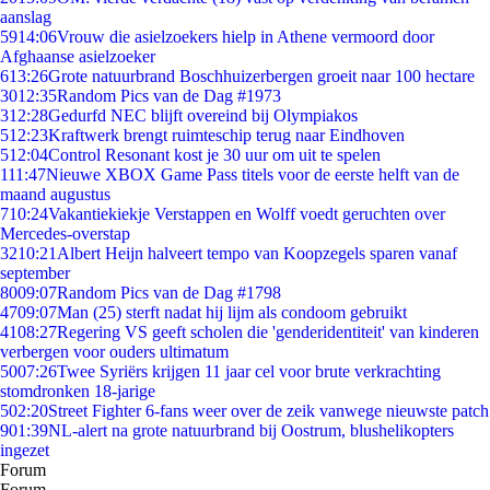
aanslag
59
14:06
Vrouw die asielzoekers hielp in Athene vermoord door
Afghaanse asielzoeker
6
13:26
Grote natuurbrand Boschhuizerbergen groeit naar 100 hectare
30
12:35
Random Pics van de Dag #1973
3
12:28
Gedurfd NEC blijft overeind bij Olympiakos
5
12:23
Kraftwerk brengt ruimteschip terug naar Eindhoven
5
12:04
Control Resonant kost je 30 uur om uit te spelen
1
11:47
Nieuwe XBOX Game Pass titels voor de eerste helft van de
maand augustus
7
10:24
Vakantiekiekje Verstappen en Wolff voedt geruchten over
Mercedes-overstap
32
10:21
Albert Heijn halveert tempo van Koopzegels sparen vanaf
september
80
09:07
Random Pics van de Dag #1798
47
09:07
Man (25) sterft nadat hij lijm als condoom gebruikt
41
08:27
Regering VS geeft scholen die 'genderidentiteit' van kinderen
verbergen voor ouders ultimatum
50
07:26
Twee Syriërs krijgen 11 jaar cel voor brute verkrachting
stomdronken 18-jarige
5
02:20
Street Fighter 6-fans weer over de zeik vanwege nieuwste patch
9
01:39
NL-alert na grote natuurbrand bij Oostrum, blushelikopters
ingezet
Forum
Forum