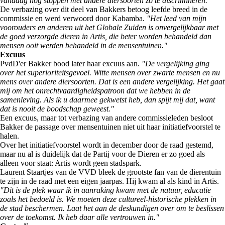
vandaag nog stoppen met andere diersoorten zo te discrimineren."
De verbazing over dit deel van Bakkers betoog leefde breed in de
commissie en werd verwoord door Kabamba.
"Het leed van mijn
voorouders en anderen uit het Globale Zuiden is onvergelijkbaar met
de goed verzorgde dieren in Artis, die beter worden behandeld dan
mensen ooit werden behandeld in de mensentuinen."
Excuus
PvdD'er Bakker bood later haar excuus aan.
"De vergelijking ging
over het superioriteitsgevoel. Witte mensen over zwarte mensen en nu
mens over andere diersoorten. Dat is een andere vergelijking. Het gaat
mij om het onrechtvaardigheidspatroon dat we hebben in de
samenleving. Als ik u daarmee gekwetst heb, dan spijt mij dat, want
dat is nooit de boodschap geweest."
Een excuus, maar tot verbazing van andere commissieleden besloot
Bakker de passage over mensentuinen niet uit haar initiatiefvoorstel te
halen.
Over het initiatiefvoorstel wordt in december door de raad gestemd,
maar nu al is duidelijk dat de Partij voor de Dieren er zo goed als
alleen voor staat: Artis wordt geen stadspark.
Laurent Staartjes van de VVD bleek de grootste fan van de dierentuin
te zijn in de raad met een eigen jaarpas. Hij kwam al als kind in Artis.
"Dit is de plek waar ik in aanraking kwam met de natuur, educatie
zoals het bedoeld is. We moeten deze cultureel-historische plekken in
de stad beschermen. Laat het aan de deskundigen over om te beslissen
over de toekomst. Ik heb daar alle vertrouwen in."