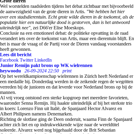
Grote dieren
Wel worstelden raadsleden tijdens het debat zichtbaar met bijvoorbeeld
de aanwezigheid van de grote dieren in Artis.
"We hebben het hier
over een stadsdierentuin. Echt grote wilde dieren in de toekomst, als de
populatie hier een natuurlijke dood is gestorven, dan is het antwoord
uiteindelijk nee",
zei D66'er Elise Moeskops.
Conclusie na een emotioneel debat: de politieke opvatting in de raad
verandert iets over de toekomst van Artis, maar een dierentuin blijft. En
het is maar de vraag of de Partij voor de Dieren vandaag voorstanders
heeft gewonnen.
Lees dit bericht
Facebook
Twitter
LinkedIn
Junior Remijn pakt brons op WK wielrennen
heywoodu
26-09-2024 22:50
print
Op het wereldkampioenschap wielrennen in Zürich heeft Nederland er
een medaille bij. Donderdag werden in de zeikende regen de wegritten
verreden bij de junioren en dat leverde voor Nederland brons op bij de
mannen.
Al vrij vroeg ontstond een sterke kopgroep met meerdere favorieten,
waaronder Senna Remijn. Hij haakte uiteindelijk af bij het sterkste trio
in koers: Lorenzo Finn uit Italië, de Spanjaard Hector Alvarez en
Albert Philipsen namens Denemarken.
Richting de slotfase ging de Deen onderuit, waarna Finn de Spanjaard
achter zich liet en op indrukwekkende wijze naar de wereldtitel
soleerde. Alvarez werd nog bijgehaald door de Brit Sebastian