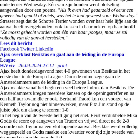
oude terriër Wednesday. Eén van zijn honden werd plotseling
aangevallen door een poema.
"Als ik even had geaarzeld of eerst een
geweer had gepakt of zoiets, was het te laat geweest voor Wednesday."
Strasser zegt dat de Schotse Terrier wonden over haar hele lijfje aan de
aanval heeft overgehouden, ook krassen in haar nek en op haar hoofd.
"Ze moest gehecht worden aan één van haar pootjes, maar ze zal
volledig van de aanval herstellen."
Lees dit bericht
Facebook
Twitter
LinkedIn
Ajax overklast Besiktas en gaat aan de leiding in de Europa
League
H.Vviv
26-09-2024 23:12
print
Ajax heeft donderdagavond met 4-0 gewonnen van Besiktas in het
eerste duel in de Europa League. Door de ruime zege gaan de
Amsterdammers aan de leiding in de Europa League.
Ajax maakte vanaf het begin een veel betere indruk dan Besiktas. De
Amsterdammers kregen meerdere kansen op de openingstreffer en na
een half uur kwam die er ook. Bertrand Traoré kon een voorzet van
Kenneth Taylor nog niet binnenwerken, maar Fitz-Jim stond op de
juiste plek om alsnog te scoren: 1-0.
In het begin van de tweede helft ging het snel. Eerst verdubbelde Mika
Godts de score op aangeven van Traoré en vrijwel direct na de 2-0
scoorde ook Taylor na een vlot lopende aanval. Besiktas werd volledig
weggespeeld en Godts maakte een kwartier voor tijd zijn tweede van
de avond en zorgde voor de 4-0.