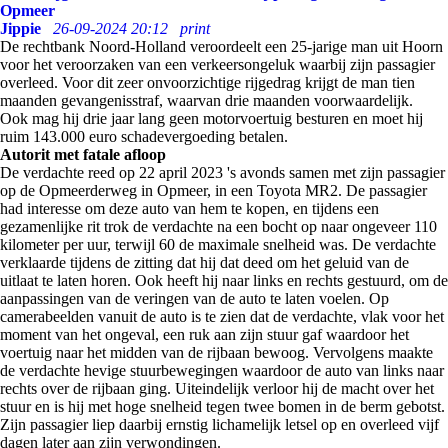
Opmeer
Jippie
26-09-2024 20:12
print
De rechtbank Noord-Holland veroordeelt een 25-jarige man uit Hoorn
voor het veroorzaken van een verkeersongeluk waarbij zijn passagier
overleed. Voor dit zeer onvoorzichtige rijgedrag krijgt de man tien
maanden gevangenisstraf, waarvan drie maanden voorwaardelijk.
Ook mag hij drie jaar lang geen motorvoertuig besturen en moet hij
ruim 143.000 euro schadevergoeding betalen.
Autorit met fatale afloop
De verdachte reed op 22 april 2023 's avonds samen met zijn passagier
op de Opmeerderweg in Opmeer, in een Toyota MR2. De passagier
had interesse om deze auto van hem te kopen, en tijdens een
gezamenlijke rit trok de verdachte na een bocht op naar ongeveer 110
kilometer per uur, terwijl 60 de maximale snelheid was. De verdachte
verklaarde tijdens de zitting dat hij dat deed om het geluid van de
uitlaat te laten horen. Ook heeft hij naar links en rechts gestuurd, om de
aanpassingen van de veringen van de auto te laten voelen. Op
camerabeelden vanuit de auto is te zien dat de verdachte, vlak voor het
moment van het ongeval, een ruk aan zijn stuur gaf waardoor het
voertuig naar het midden van de rijbaan bewoog. Vervolgens maakte
de verdachte hevige stuurbewegingen waardoor de auto van links naar
rechts over de rijbaan ging. Uiteindelijk verloor hij de macht over het
stuur en is hij met hoge snelheid tegen twee bomen in de berm gebotst.
Zijn passagier liep daarbij ernstig lichamelijk letsel op en overleed vijf
dagen later aan zijn verwondingen.