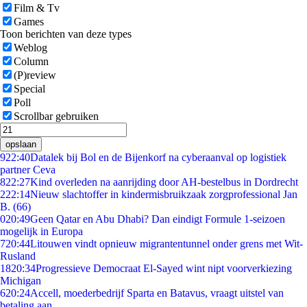
Film & Tv
Games
Toon berichten van deze types
Weblog
Column
(P)review
Special
Poll
Scrollbar gebruiken
opslaan
9
22:40
Datalek bij Bol en de Bijenkorf na cyberaanval op logistiek
partner Ceva
8
22:27
Kind overleden na aanrijding door AH-bestelbus in Dordrecht
2
22:14
Nieuw slachtoffer in kindermisbruikzaak zorgprofessional Jan
B. (66)
0
20:49
Geen Qatar en Abu Dhabi? Dan eindigt Formule 1-seizoen
mogelijk in Europa
7
20:44
Litouwen vindt opnieuw migrantentunnel onder grens met Wit-
Rusland
18
20:34
Progressieve Democraat El-Sayed wint nipt voorverkiezing
Michigan
6
20:24
Accell, moederbedrijf Sparta en Batavus, vraagt uitstel van
betaling aan