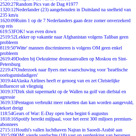
25
20:27
Random Pics van de Dag #1977
13
20:12
Nederlander (23) aangehouden in Duitsland na snelheid van
235 km/u
16
20:09
Ruim 1 op de 7 Nederlanders gaan deze zomer onverzekerd
op reis
6
19:53
FOK! was even down
25
19:52
Lekker op vakantie naar Afghanistan volgens Taliban geen
probleem
81
19:50
'Witte' mannen discrimineren is volgens OM geen enkel
probleem
26
19:49
Doden bij Oekraïense droneaanvallen op Moskou en Sint-
Petersburg
22
19:47
Onderzoek naar flyers met waarschuwing voor 'Israëlische
oorlogsmisdadigers'
30
19:44
Alaska Airlines heeft er genoeg van en zet Christelijke
influencer uit vliegtuig
30
19:37
Dirk sluit supermarkt op de Wallen na golf van diefstal en
agressie
36
19:33
Pentagon verbruikt meer raketten dan kan worden aangevuld,
tekort dreigt
1
18:54
Gears of War: E-Day open beta begint 6 augustus
18
18:16
Spotify bereikt mijlpaal, voor het eerst 300 miljoen premium-
abonnees
27
15:11
Houthi's vallen luchthaven Najran in Saoedi-Arabië aan
20
15:09
OM: vierde verdachte (18) vast op verdenking van beramen