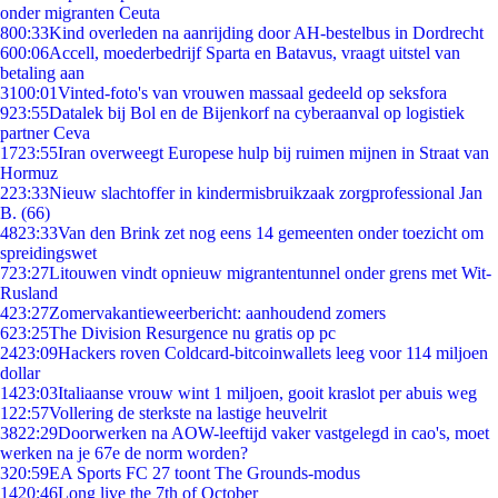
onder migranten Ceuta
8
00:33
Kind overleden na aanrijding door AH-bestelbus in Dordrecht
6
00:06
Accell, moederbedrijf Sparta en Batavus, vraagt uitstel van
betaling aan
31
00:01
Vinted-foto's van vrouwen massaal gedeeld op seksfora
9
23:55
Datalek bij Bol en de Bijenkorf na cyberaanval op logistiek
partner Ceva
17
23:55
Iran overweegt Europese hulp bij ruimen mijnen in Straat van
Hormuz
2
23:33
Nieuw slachtoffer in kindermisbruikzaak zorgprofessional Jan
B. (66)
48
23:33
Van den Brink zet nog eens 14 gemeenten onder toezicht om
spreidingswet
7
23:27
Litouwen vindt opnieuw migrantentunnel onder grens met Wit-
Rusland
4
23:27
Zomervakantieweerbericht: aanhoudend zomers
6
23:25
The Division Resurgence nu gratis op pc
24
23:09
Hackers roven Coldcard-bitcoinwallets leeg voor 114 miljoen
dollar
14
23:03
Italiaanse vrouw wint 1 miljoen, gooit kraslot per abuis weg
1
22:57
Vollering de sterkste na lastige heuvelrit
38
22:29
Doorwerken na AOW-leeftijd vaker vastgelegd in cao's, moet
werken na je 67e de norm worden?
3
20:59
EA Sports FC 27 toont The Grounds-modus
14
20:46
Long live the 7th of October