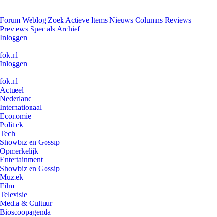
Forum
Weblog
Zoek
Actieve Items
Nieuws
Columns
Reviews
Previews
Specials
Archief
Inloggen
fok.nl
Inloggen
fok.nl
Actueel
Nederland
Internationaal
Economie
Politiek
Tech
Showbiz en Gossip
Opmerkelijk
Entertainment
Showbiz en Gossip
Muziek
Film
Televisie
Media & Cultuur
Bioscoopagenda