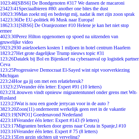
10
23:46
[SBS6] De Bondgenoten #317 We dansen de macaroni
234
23:41
Speciaalbieren #80: another one bites the dust
100
23:39
Man zoekt mij en bedreigt mij, nadat ik met zijn zoon sprak
142
23:36
De EU-politiek #6 Musk naar Europa!
186
23:31
[SBS6] De Oranjezomer #10 Helene je kan het niet stop
ermee
40
23:30
Perez Hilton opgenomen op spoed na uitzenden van
gruwelijke video
59
23:29
30 asielzoekers kosten 1 miljoen in hotel centrum Haarlem
18
23:27
Het grote dagelijkse Trump nieuws topic #31
1
23:26
Datalek bij Bol en Bijenkorf na cyberaanval op logistiek partner
Ceva
1
23:25
Progressieve Democraat El-Sayed wint nipt voorverkiezing
Michigan
2
23:24
Hoe ga jij om met een relatiebreuk?
133
23:23
Verander één letter: Expert #91 (10 letters)
0
23:23
Litouwen vindt opnieuw migrantentunnel onder grens met Wit-
Rusland
12
23:23
Wat is nou een goede jerrycan voor in de auto ?
38
23:20
Zoon(11) onderneemt werkelijk geen reet in de vakantie
49
23:19
[NPO1] Goedenavond Nederland
42
23:18
Verander één letter: Expert #143 (9 letters)
15
23:17
Migranten breken door grens naar Ceuta in Spanje,l #10
10
23:16
Verander één letter. Expert # 75 (8 letters)
51
23:15
Een gezin stichten uit verveling?