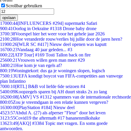
Scrollbar gebruiken
opslaan
170
00:44
[INFLUENCERS #294] supermarkt Safari
9
00:41
Oorlog in Oekraïne #1318 Drone baby drone
37
00:38
Voorspel hier het weer voor het gehele jaar 2026
21
00:28
Hoe veranderde rouw/verlies bij jullie door de jaren heen?
119
00:26
[WLR SC #417] Nieuw deel openen was kaputt
167
00:23
Vandaag 40 jaar geleden... #3
0
00:22
[ATP Tour] #169 Tosti Tallon back on fire
256
00:21
Vrouwen willen geen man meer #29
34
00:21
Hoe kom je van egels af?
8
00:19
Woningtekort: dus ga je woningen slopen, logisch
75
00:13
UEFA kondigt boycot van FIFA-competities aan vanwege
plan Infantino
70
00:10
[RTL] B&B vol liefde 6de seizoen #4
54
00:09
Koopzegels sparen bij AH duurt straks 2x zo lang
162
00:08
[AMV] VS #1312 spammers van de internationale rechtsorde
8
00:05
Zou je vreemdgaan in een relatie kunnen vergeven?
163
00:00
[PlayStation #184] Nieuw deel
45
23:57
Abdul A. (27) als afperser "Fleur" door het leven
31
23:55
Covid19 the aftermath #17 bananenmilkshake
136
23:49
[AKQ] #3384 Topic met vragen. En soms goede
antwoorden.