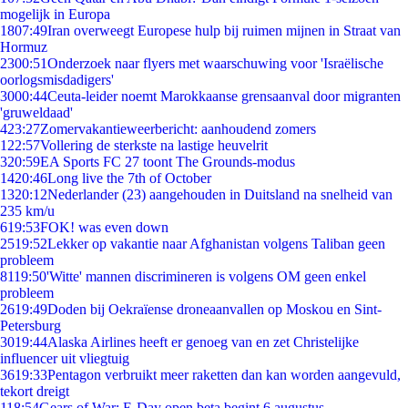
mogelijk in Europa
18
07:49
Iran overweegt Europese hulp bij ruimen mijnen in Straat van
Hormuz
23
00:51
Onderzoek naar flyers met waarschuwing voor 'Israëlische
oorlogsmisdadigers'
30
00:44
Ceuta-leider noemt Marokkaanse grensaanval door migranten
'gruweldaad'
4
23:27
Zomervakantieweerbericht: aanhoudend zomers
1
22:57
Vollering de sterkste na lastige heuvelrit
3
20:59
EA Sports FC 27 toont The Grounds-modus
14
20:46
Long live the 7th of October
13
20:12
Nederlander (23) aangehouden in Duitsland na snelheid van
235 km/u
6
19:53
FOK! was even down
25
19:52
Lekker op vakantie naar Afghanistan volgens Taliban geen
probleem
81
19:50
'Witte' mannen discrimineren is volgens OM geen enkel
probleem
26
19:49
Doden bij Oekraïense droneaanvallen op Moskou en Sint-
Petersburg
30
19:44
Alaska Airlines heeft er genoeg van en zet Christelijke
influencer uit vliegtuig
36
19:33
Pentagon verbruikt meer raketten dan kan worden aangevuld,
tekort dreigt
1
18:54
Gears of War: E-Day open beta begint 6 augustus