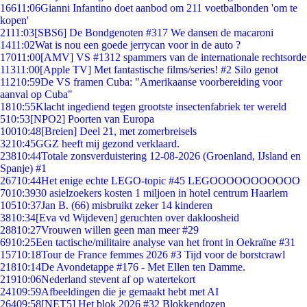
166
11:06
Gianni Infantino doet aanbod om 211 voetbalbonden 'om te
kopen'
21
11:03
[SBS6] De Bondgenoten #317 We dansen de macaroni
14
11:02
Wat is nou een goede jerrycan voor in de auto ?
170
11:00
[AMV] VS #1312 spammers van de internationale rechtsorde
113
11:00
[Apple TV] Met fantastische films/series! #2 Silo genot
112
10:59
De VS framen Cuba: "Amerikaanse voorbereiding voor
aanval op Cuba"
18
10:55
Klacht ingediend tegen grootste insectenfabriek ter wereld
5
10:53
[NPO2] Poorten van Europa
100
10:48
[Breien] Deel 21, met zomerbreisels
32
10:45
GGZ heeft mij gezond verklaard.
238
10:44
Totale zonsverduistering 12-08-2026 (Groenland, IJsland en
Spanje) #1
267
10:44
Het enige echte LEGO-topic #45 LEGOOOOOOOOOOO
70
10:39
30 asielzoekers kosten 1 miljoen in hotel centrum Haarlem
105
10:37
Jan B. (66) misbruikt zeker 14 kinderen
38
10:34
[Eva vd Wijdeven] geruchten over dakloosheid
288
10:27
Vrouwen willen geen man meer #29
69
10:25
Een tactische/militaire analyse van het front in Oekraïne #31
157
10:18
Tour de France femmes 2026 #3 Tijd voor de borstcrawl
218
10:14
De Avondetappe #176 - Met Ellen ten Damme.
219
10:06
Nederland stevent af op watertekort
241
09:59
Afbeeldingen die je gemaakt hebt met AI
264
09:58
[NET5] Het blok 2026 #32 Blokkendozen