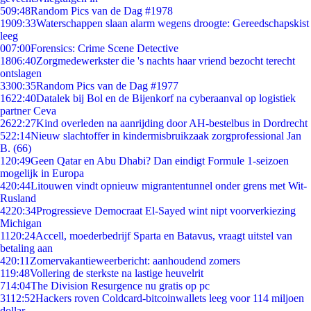
5
09:48
Random Pics van de Dag #1978
19
09:33
Waterschappen slaan alarm wegens droogte: Gereedschapskist
leeg
0
07:00
Forensics: Crime Scene Detective
18
06:40
Zorgmedewerkster die 's nachts haar vriend bezocht terecht
ontslagen
33
00:35
Random Pics van de Dag #1977
16
22:40
Datalek bij Bol en de Bijenkorf na cyberaanval op logistiek
partner Ceva
26
22:27
Kind overleden na aanrijding door AH-bestelbus in Dordrecht
5
22:14
Nieuw slachtoffer in kindermisbruikzaak zorgprofessional Jan
B. (66)
1
20:49
Geen Qatar en Abu Dhabi? Dan eindigt Formule 1-seizoen
mogelijk in Europa
4
20:44
Litouwen vindt opnieuw migrantentunnel onder grens met Wit-
Rusland
42
20:34
Progressieve Democraat El-Sayed wint nipt voorverkiezing
Michigan
11
20:24
Accell, moederbedrijf Sparta en Batavus, vraagt uitstel van
betaling aan
4
20:11
Zomervakantieweerbericht: aanhoudend zomers
1
19:48
Vollering de sterkste na lastige heuvelrit
7
14:04
The Division Resurgence nu gratis op pc
31
12:52
Hackers roven Coldcard-bitcoinwallets leeg voor 114 miljoen
dollar