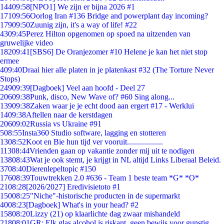
144
09:58
[NPO1] We zijn er bijna 2026 #1
171
09:56
Oorlog Iran #136 Bridge and powerplant day incoming?
179
09:50
Zuunig zijn, it's a way of life! #22
43
09:45
Perez Hilton opgenomen op spoed na uitzenden van
gruwelijke video
182
09:41
[SBS6] De Oranjezomer #10 Helene je kan het niet stop
ermee
4
09:40
Draai hier alle platen in je platenkast #32 (The Torture Never
Stops)
249
09:39
[Dagboek] Veel aan hoofd - Deel 27
206
09:38
Punk, disco, New Wave of? #60 Sing along...
139
09:38
Zaken waar je je echt dood aan ergert #17 - Werklui
14
09:38
Aftellen naar de kerstdagen
206
09:02
Russia vs Ukraine #91
5
08:55
Insta360 Studio software, lagging en stotteren
13
08:52
Koot en Bie hun tijd ver vooruit..................
113
08:44
Vrienden gaan op vakantie zonder mij uit te nodigen
138
08:43
Wat je ook stemt, je krijgt in NL altijd Links Liberaal Beleid.
37
08:40
Dierenlepeltopic #150
176
08:39
Touwtrekken 2.0 #636 - Team 1 beste team *G* *O*
21
08:28
[2026/2027] Eredivisietoto #1
150
08:25
"Niche"-historische producten in de supermarkt
40
08:23
[Dagboek] What's in your head? #2
158
08:20
Lizzy (21) op klaarlichte dag zwaar mishandeld
218
08:01
GR: Elk glas alcohol is riskant, geen bewijs voor gunstig