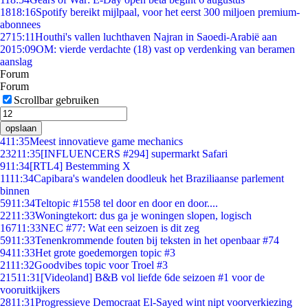
18
18:16
Spotify bereikt mijlpaal, voor het eerst 300 miljoen premium-
abonnees
27
15:11
Houthi's vallen luchthaven Najran in Saoedi-Arabië aan
20
15:09
OM: vierde verdachte (18) vast op verdenking van beramen
aanslag
Forum
Forum
Scrollbar gebruiken
opslaan
4
11:35
Meest innovatieve game mechanics
232
11:35
[INFLUENCERS #294] supermarkt Safari
9
11:34
[RTL4] Bestemming X
11
11:34
Capibara's wandelen doodleuk het Braziliaanse parlement
binnen
59
11:34
Teltopic #1558 tel door en door en door....
22
11:33
Woningtekort: dus ga je woningen slopen, logisch
167
11:33
NEC #77: Wat een seizoen is dit zeg
59
11:33
Tenenkrommende fouten bij teksten in het openbaar #74
94
11:33
Het grote goedemorgen topic #3
21
11:32
Goodvibes topic voor Troel #3
215
11:31
[Videoland] B&B vol liefde 6de seizoen #1 voor de
vooruitkijkers
28
11:31
Progressieve Democraat El-Sayed wint nipt voorverkiezing