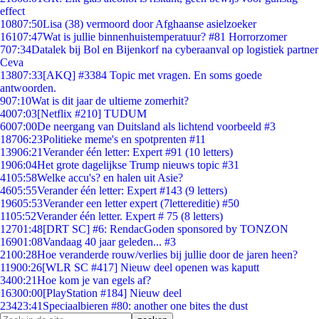
effect
108
07:50
Lisa (38) vermoord door Afghaanse asielzoeker
161
07:47
Wat is jullie binnenhuistemperatuur? #81 Horrorzomer
7
07:34
Datalek bij Bol en Bijenkorf na cyberaanval op logistiek partner
Ceva
138
07:33
[AKQ] #3384 Topic met vragen. En soms goede
antwoorden.
9
07:10
Wat is dit jaar de ultieme zomerhit?
40
07:03
[Netflix #210] TUDUM
60
07:00
De neergang van Duitsland als lichtend voorbeeld #3
187
06:23
Politieke meme's en spotprenten #11
139
06:21
Verander één letter: Expert #91 (10 letters)
19
06:04
Het grote dagelijkse Trump nieuws topic #31
41
05:58
Welke accu's? en halen uit Asie?
46
05:55
Verander één letter: Expert #143 (9 letters)
196
05:53
Verander een letter expert (7lettereditie) #50
11
05:52
Verander één letter. Expert # 75 (8 letters)
127
01:48
[DRT SC] #6: RendacGoden sponsored by TONZON
169
01:08
Vandaag 40 jaar geleden... #3
21
00:28
Hoe veranderde rouw/verlies bij jullie door de jaren heen?
119
00:26
[WLR SC #417] Nieuw deel openen was kaputt
34
00:21
Hoe kom je van egels af?
163
00:00
[PlayStation #184] Nieuw deel
234
23:41
Speciaalbieren #80: another one bites the dust