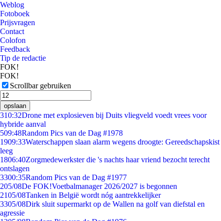
Weblog
Fotoboek
Prijsvragen
Contact
Colofon
Feedback
Tip de redactie
FOK!
FOK!
Scrollbar gebruiken
opslaan
3
10:32
Drone met explosieven bij Duits vliegveld voedt vrees voor
hybride aanval
5
09:48
Random Pics van de Dag #1978
19
09:33
Waterschappen slaan alarm wegens droogte: Gereedschapskist
leeg
18
06:40
Zorgmedewerkster die 's nachts haar vriend bezocht terecht
ontslagen
33
00:35
Random Pics van de Dag #1977
2
05/08
De FOK!Voetbalmanager 2026/2027 is begonnen
21
05/08
Tanken in België wordt nóg aantrekkelijker
33
05/08
Dirk sluit supermarkt op de Wallen na golf van diefstal en
agressie