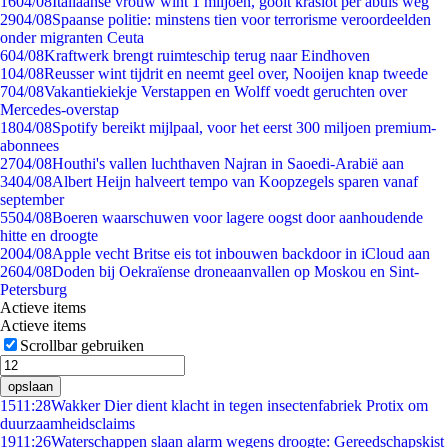
16
04/08
Italiaanse vrouw wint 1 miljoen, gooit kraslot per abuis weg
29
04/08
Spaanse politie: minstens tien voor terrorisme veroordeelden
onder migranten Ceuta
6
04/08
Kraftwerk brengt ruimteschip terug naar Eindhoven
1
04/08
Reusser wint tijdrit en neemt geel over, Nooijen knap tweede
7
04/08
Vakantiekiekje Verstappen en Wolff voedt geruchten over
Mercedes-overstap
18
04/08
Spotify bereikt mijlpaal, voor het eerst 300 miljoen premium-
abonnees
27
04/08
Houthi's vallen luchthaven Najran in Saoedi-Arabië aan
34
04/08
Albert Heijn halveert tempo van Koopzegels sparen vanaf
september
55
04/08
Boeren waarschuwen voor lagere oogst door aanhoudende
hitte en droogte
20
04/08
Apple vecht Britse eis tot inbouwen backdoor in iCloud aan
26
04/08
Doden bij Oekraïense droneaanvallen op Moskou en Sint-
Petersburg
Actieve items
Actieve items
Scrollbar gebruiken
opslaan
15
11:28
Wakker Dier dient klacht in tegen insectenfabriek Protix om
duurzaamheidsclaims
19
11:26
Waterschappen slaan alarm wegens droogte: Gereedschapskist