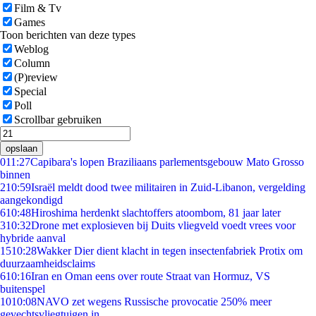
Film & Tv
Games
Toon berichten van deze types
Weblog
Column
(P)review
Special
Poll
Scrollbar gebruiken
opslaan
0
11:27
Capibara's lopen Braziliaans parlementsgebouw Mato Grosso
binnen
2
10:59
Israël meldt dood twee militairen in Zuid-Libanon, vergelding
aangekondigd
6
10:48
Hiroshima herdenkt slachtoffers atoombom, 81 jaar later
3
10:32
Drone met explosieven bij Duits vliegveld voedt vrees voor
hybride aanval
15
10:28
Wakker Dier dient klacht in tegen insectenfabriek Protix om
duurzaamheidsclaims
6
10:16
Iran en Oman eens over route Straat van Hormuz, VS
buitenspel
10
10:08
NAVO zet wegens Russische provocatie 250% meer
gevechtsvliegtuigen in