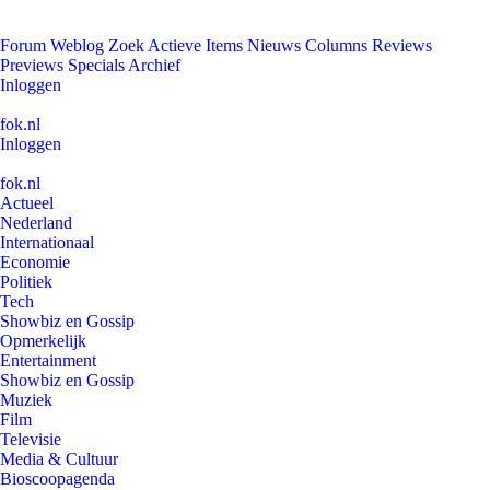
Forum
Weblog
Zoek
Actieve Items
Nieuws
Columns
Reviews
Previews
Specials
Archief
Inloggen
fok.nl
Inloggen
fok.nl
Actueel
Nederland
Internationaal
Economie
Politiek
Tech
Showbiz en Gossip
Opmerkelijk
Entertainment
Showbiz en Gossip
Muziek
Film
Televisie
Media & Cultuur
Bioscoopagenda