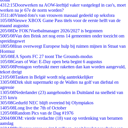
43
12:15
Doorwerken na AOW-leeftijd vaker vastgelegd in cao's, moet
werken na je 67e de norm worden?
35
11:40
Vinted-foto's van vrouwen massaal gedeeld op seksfora
1
05/08
Nieuwe XBOX Game Pass titels voor de eerste helft van de
maand augustus
2
05/08
De FOK!Voetbalmanager 2026/2027 is begonnen
50
05/08
Van den Brink zet nog eens 14 gemeenten onder toezicht om
spreidingswet
18
05/08
Iran overweegt Europese hulp bij ruimen mijnen in Straat van
Hormuz
3
05/08
EA Sports FC 27 toont The Grounds-modus
1
05/08
Gears of War: E-Day open beta begint 6 augustus
36
05/08
Pentagon verbruikt meer raketten dan kan worden aangevuld,
tekort dreigt
21
05/08
Tanken in België wordt nóg aantrekkelijker
33
05/08
Dirk sluit supermarkt op de Wallen na golf van diefstal en
agressie
13
05/08
Nederlander (23) aangehouden in Duitsland na snelheid van
235 km/u
3
05/08
Gedurfd NEC blijft overeind bij Olympiakos
14
05/08
Long live the 7th of October
12
05/08
Random Pics van de Dag #1976
20
04/08
OM: vierde verdachte (18) vast op verdenking van beramen
aanslag