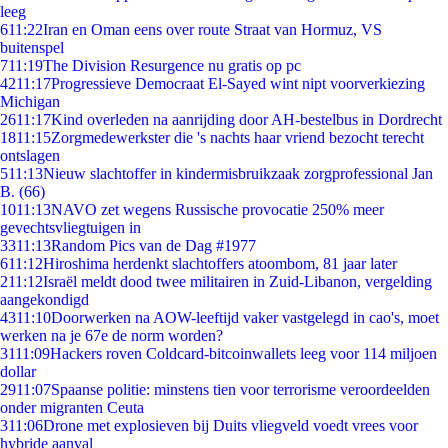
leeg
6
11:22
Iran en Oman eens over route Straat van Hormuz, VS
buitenspel
7
11:19
The Division Resurgence nu gratis op pc
42
11:17
Progressieve Democraat El-Sayed wint nipt voorverkiezing
Michigan
26
11:17
Kind overleden na aanrijding door AH-bestelbus in Dordrecht
18
11:15
Zorgmedewerkster die 's nachts haar vriend bezocht terecht
ontslagen
5
11:13
Nieuw slachtoffer in kindermisbruikzaak zorgprofessional Jan
B. (66)
10
11:13
NAVO zet wegens Russische provocatie 250% meer
gevechtsvliegtuigen in
33
11:13
Random Pics van de Dag #1977
6
11:12
Hiroshima herdenkt slachtoffers atoombom, 81 jaar later
2
11:12
Israël meldt dood twee militairen in Zuid-Libanon, vergelding
aangekondigd
43
11:10
Doorwerken na AOW-leeftijd vaker vastgelegd in cao's, moet
werken na je 67e de norm worden?
31
11:09
Hackers roven Coldcard-bitcoinwallets leeg voor 114 miljoen
dollar
29
11:07
Spaanse politie: minstens tien voor terrorisme veroordeelden
onder migranten Ceuta
3
11:06
Drone met explosieven bij Duits vliegveld voedt vrees voor
hybride aanval