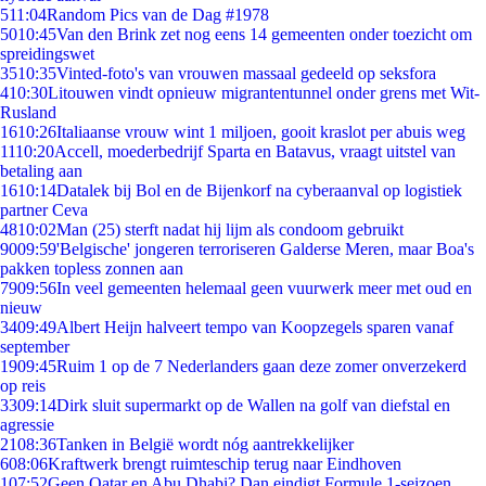
5
11:04
Random Pics van de Dag #1978
50
10:45
Van den Brink zet nog eens 14 gemeenten onder toezicht om
spreidingswet
35
10:35
Vinted-foto's van vrouwen massaal gedeeld op seksfora
4
10:30
Litouwen vindt opnieuw migrantentunnel onder grens met Wit-
Rusland
16
10:26
Italiaanse vrouw wint 1 miljoen, gooit kraslot per abuis weg
11
10:20
Accell, moederbedrijf Sparta en Batavus, vraagt uitstel van
betaling aan
16
10:14
Datalek bij Bol en de Bijenkorf na cyberaanval op logistiek
partner Ceva
48
10:02
Man (25) sterft nadat hij lijm als condoom gebruikt
90
09:59
'Belgische' jongeren terroriseren Galderse Meren, maar Boa's
pakken topless zonnen aan
79
09:56
In veel gemeenten helemaal geen vuurwerk meer met oud en
nieuw
34
09:49
Albert Heijn halveert tempo van Koopzegels sparen vanaf
september
19
09:45
Ruim 1 op de 7 Nederlanders gaan deze zomer onverzekerd
op reis
33
09:14
Dirk sluit supermarkt op de Wallen na golf van diefstal en
agressie
21
08:36
Tanken in België wordt nóg aantrekkelijker
6
08:06
Kraftwerk brengt ruimteschip terug naar Eindhoven
1
07:52
Geen Qatar en Abu Dhabi? Dan eindigt Formule 1-seizoen