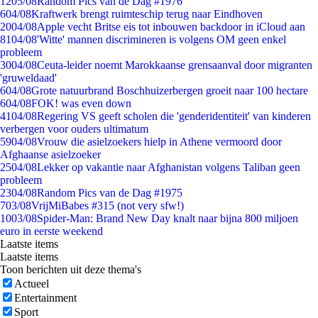
12
05/08
Random Pics van de Dag #1976
6
04/08
Kraftwerk brengt ruimteschip terug naar Eindhoven
20
04/08
Apple vecht Britse eis tot inbouwen backdoor in iCloud aan
81
04/08
'Witte' mannen discrimineren is volgens OM geen enkel
probleem
30
04/08
Ceuta-leider noemt Marokkaanse grensaanval door migranten
'gruweldaad'
6
04/08
Grote natuurbrand Boschhuizerbergen groeit naar 100 hectare
6
04/08
FOK! was even down
41
04/08
Regering VS geeft scholen die 'genderidentiteit' van kinderen
verbergen voor ouders ultimatum
59
04/08
Vrouw die asielzoekers hielp in Athene vermoord door
Afghaanse asielzoeker
25
04/08
Lekker op vakantie naar Afghanistan volgens Taliban geen
probleem
23
04/08
Random Pics van de Dag #1975
7
03/08
VrijMiBabes #315 (not very sfw!)
10
03/08
Spider-Man: Brand New Day knalt naar bijna 800 miljoen
euro in eerste weekend
Laatste items
Laatste items
Toon berichten uit deze thema's
Actueel
Entertainment
Sport