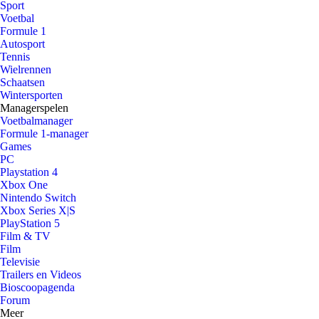
Sport
Voetbal
Formule 1
Autosport
Tennis
Wielrennen
Schaatsen
Wintersporten
Managerspelen
Voetbalmanager
Formule 1-manager
Games
PC
Playstation 4
Xbox One
Nintendo Switch
Xbox Series X|S
PlayStation 5
Film & TV
Film
Televisie
Trailers en Videos
Bioscoopagenda
Forum
Meer