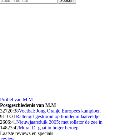
Profiel van M.M
Postgeschiedenis van M.M
327
20:38
Voetbal: Jong Oranje Europees kampioen
91
10:31
Rattengif gestrooid op hondenuitlaatveldje
26
06:41
Nieuwjaarsduik 2005: met rollator de zee in
148
23:42
Murat D. gaat in hoger beroep
Laatste reviews en specials
review