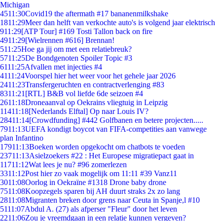
Michigan
45
11:30
Covid19 the aftermath #17 bananenmilkshake
18
11:29
Meer dan helft van verkochte auto's is volgend jaar elektrisch
9
11:29
[ATP Tour] #169 Tosti Tallon back on fire
49
11:29
[Wielrennen #616] Brennan!
5
11:25
Hoe ga jij om met een relatiebreuk?
57
11:25
De Bondgenoten Spoiler Topic #3
61
11:25
Afvallen met injecties #4
41
11:24
Voorspel hier het weer voor het gehele jaar 2026
24
11:23
Transfergeruchten en contractverlenging #83
83
11:21
[RTL] B&B vol liefde 6de seizoen #4
26
11:18
Droneaanval op Oekrains vliegtuig in Leipzig
114
11:18
[Nederlands Elftal] Op naar Louis IV?
284
11:14
[Crowdfunding] #442 Golfbanen en betere projecten.....
79
11:13
UEFA kondigt boycot van FIFA-competities aan vanwege
plan Infantino
179
11:13
Boeken worden opgekocht om chatbots te voeden
237
11:13
Asielzoekers #22 : Het Europese migratiepact gaat in
117
11:12
Wat lees je nu? #96 zomerlezen
33
11:12
Post hier zo vaak mogelijk om 11:11 #39 Vanz11
30
11:08
Oorlog in Oekraïne #1318 Drone baby drone
75
11:08
Koopzegels sparen bij AH duurt straks 2x zo lang
28
11:08
Migranten breken door grens naar Ceuta in Spanje,l #10
51
11:07
Abdul A. (27) als afperser "Fleur" door het leven
22
11:06
Zou je vreemdgaan in een relatie kunnen vergeven?