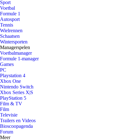
Sport
Voetbal
Formule 1
Autosport
Tennis
Wielrennen
Schaatsen
Wintersporten
Managerspelen
Voetbalmanager
Formule 1-manager
Games
PC
Playstation 4
Xbox One
Nintendo Switch
Xbox Series X|S
PlayStation 5
Film & TV
Film
Televisie
Trailers en Videos
Bioscoopagenda
Forum
Meer