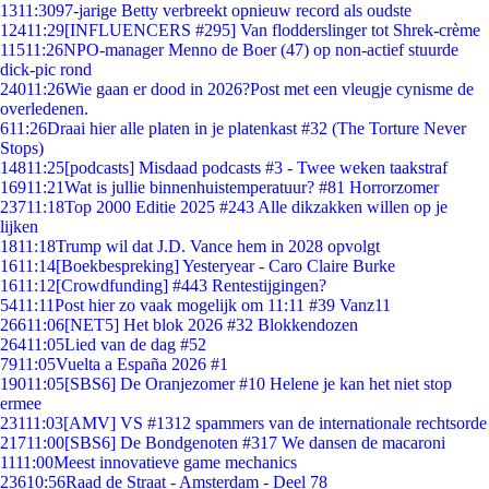
13
11:30
97-jarige Betty verbreekt opnieuw record als oudste
124
11:29
[INFLUENCERS #295] Van flodderslinger tot Shrek-crème
115
11:26
NPO-manager Menno de Boer (47) op non-actief stuurde
dick-pic rond
240
11:26
Wie gaan er dood in 2026?Post met een vleugje cynisme de
overledenen.
6
11:26
Draai hier alle platen in je platenkast #32 (The Torture Never
Stops)
148
11:25
[podcasts] Misdaad podcasts #3 - Twee weken taakstraf
169
11:21
Wat is jullie binnenhuistemperatuur? #81 Horrorzomer
237
11:18
Top 2000 Editie 2025 #243 Alle dikzakken willen op je
lijken
18
11:18
Trump wil dat J.D. Vance hem in 2028 opvolgt
16
11:14
[Boekbespreking] Yesteryear - Caro Claire Burke
16
11:12
[Crowdfunding] #443 Rentestijgingen?
54
11:11
Post hier zo vaak mogelijk om 11:11 #39 Vanz11
266
11:06
[NET5] Het blok 2026 #32 Blokkendozen
264
11:05
Lied van de dag #52
79
11:05
Vuelta a España 2026 #1
190
11:05
[SBS6] De Oranjezomer #10 Helene je kan het niet stop
ermee
231
11:03
[AMV] VS #1312 spammers van de internationale rechtsorde
217
11:00
[SBS6] De Bondgenoten #317 We dansen de macaroni
11
11:00
Meest innovatieve game mechanics
236
10:56
Raad de Straat - Amsterdam - Deel 78