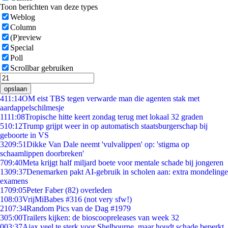
Toon berichten van deze types
Weblog
Column
(P)review
Special
Poll
Scrollbar gebruiken
opslaan
4
11:14
OM eist TBS tegen verwarde man die agenten stak met
aardappelschilmesje
11
11:08
Tropische hitte keert zondag terug met lokaal 32 graden
5
10:12
Trump grijpt weer in op automatisch staatsburgerschap bij
geboorte in VS
32
09:51
Dikke Van Dale neemt 'vulvalippen' op: 'stigma op
schaamlippen doorbreken'
7
09:40
Meta krijgt half miljard boete voor mentale schade bij jongeren
13
09:37
Denemarken pakt AI-gebruik in scholen aan: extra mondelinge
examens
17
09:05
Peter Faber (82) overleden
1
08:03
VrijMiBabes #316 (not very sfw!)
21
07:34
Random Pics van de Dag #1979
3
05:00
Trailers kijken: de bioscoopreleases van week 32
0
03:37
Ajax veel te sterk voor Shelbourne, maar houdt schade beperkt