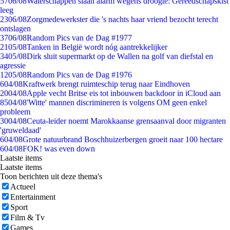
57
06/08
Waterschappen slaan alarm wegens droogte: Gereedschapskist
leeg
23
06/08
Zorgmedewerkster die 's nachts haar vriend bezocht terecht
ontslagen
37
06/08
Random Pics van de Dag #1977
21
05/08
Tanken in België wordt nóg aantrekkelijker
34
05/08
Dirk sluit supermarkt op de Wallen na golf van diefstal en
agressie
12
05/08
Random Pics van de Dag #1976
6
04/08
Kraftwerk brengt ruimteschip terug naar Eindhoven
20
04/08
Apple vecht Britse eis tot inbouwen backdoor in iCloud aan
85
04/08
'Witte' mannen discrimineren is volgens OM geen enkel
probleem
30
04/08
Ceuta-leider noemt Marokkaanse grensaanval door migranten
'gruweldaad'
6
04/08
Grote natuurbrand Boschhuizerbergen groeit naar 100 hectare
6
04/08
FOK! was even down
Laatste items
Laatste items
Toon berichten uit deze thema's
Actueel
Entertainment
Sport
Film & Tv
Games