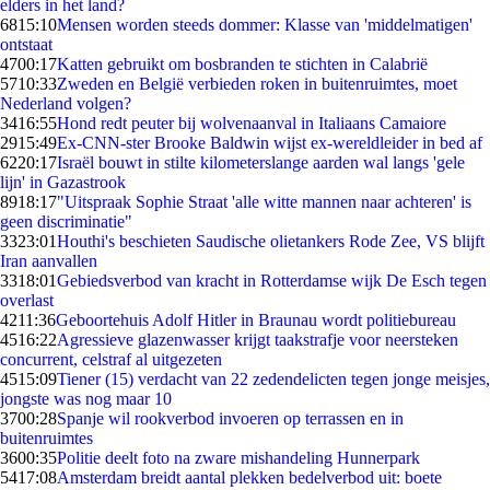
elders in het land?
68
15:10
Mensen worden steeds dommer: Klasse van 'middelmatigen'
ontstaat
47
00:17
Katten gebruikt om bosbranden te stichten in Calabrië
57
10:33
Zweden en België verbieden roken in buitenruimtes, moet
Nederland volgen?
34
16:55
Hond redt peuter bij wolvenaanval in Italiaans Camaiore
29
15:49
Ex-CNN-ster Brooke Baldwin wijst ex-wereldleider in bed af
62
20:17
Israël bouwt in stilte kilometerslange aarden wal langs 'gele
lijn' in Gazastrook
89
18:17
"Uitspraak Sophie Straat 'alle witte mannen naar achteren' is
geen discriminatie"
33
23:01
Houthi's beschieten Saudische olietankers Rode Zee, VS blijft
Iran aanvallen
33
18:01
Gebiedsverbod van kracht in Rotterdamse wijk De Esch tegen
overlast
42
11:36
Geboortehuis Adolf Hitler in Braunau wordt politiebureau
45
16:22
Agressieve glazenwasser krijgt taakstrafje voor neersteken
concurrent, celstraf al uitgezeten
45
15:09
Tiener (15) verdacht van 22 zedendelicten tegen jonge meisjes,
jongste was nog maar 10
37
00:28
Spanje wil rookverbod invoeren op terrassen en in
buitenruimtes
36
00:35
Politie deelt foto na zware mishandeling Hunnerpark
54
17:08
Amsterdam breidt aantal plekken bedelverbod uit: boete