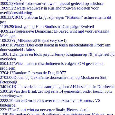
39
09:53
Vinted-foto's van vrouwen massaal gedeeld op seksfora
19
09:52
'Zwarte weduwes' in Rusland trouwen soldaten voor
overlijdensuitkering
3
09:33
XBOX platform krijgt zijn eigen "Platinum" achievements dit
jaar
11
09:29
Ontslagen bij Halo Studios na Campaign Evolved
46
09:22
Progressieve Democraat El-Sayed wint nipt voorverkiezing
Michigan
1
08:22
VrijMiBabes #316 (not very sfw!)
34
08:18
Wakker Dier dient klacht in tegen insectenfabriek Protix om
duurzaamheidsclaims
13
06:11
Zangeres en Idols-jurylid Jerney Kaagman op 79-jarige leeftijd
overleden
85
04:44
'Witte' mannen discrimineren is volgens OM geen enkel
probleem
37
04:13
Random Pics van de Dag #1977
27
03:06
Doden bij Oekraïense droneaanvallen op Moskou en Sint-
Petersburg
34
01:01
Kind overleden na aanrijding door AH-bestelbus in Dordrecht
53
00:28
Van den Brink zet nog eens 14 gemeenten onder toezicht om
spreidingswet
22
22:50
Iran en Oman eens over route Straat van Hormuz, VS
buitenspel
2
22:17
Le Court wint na nerveuze finale, Pieterse derde
12
20:48
Capibara's lopen Braziliaans parlementsgebouw Mato Grosso