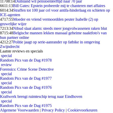
117
08:14
Duitsland wil pensioenleeftijd naar 70 jaar
66
11:13
Bill Gates: Epstein probeerde mij te chanteren met affaires
60
14:34
Straffen tot 100 jaar cel voor antifa-hinderlaag en schieten op
ICE-agenten
47
17:55
Moeder en vriend vermoordden peuter Isabelle (2) op
gruwelijke wijze
72
13:34
Nibud slaat alarm: steeds meer jongvolwassenen raken blut
87
15:48
Belgische mannen lekken massaal geheime naaktfoto's van
hun partner online
42
12:27
Politie jaagt op serie-aanrander op fatbike in omgeving
Zwijndrecht
Laatste reviews en specials
special
Random Pics van de Dag #1978
review
Forensics: Crime Scene Detective
special
Random Pics van de Dag #1977
special
Random Pics van de Dag #1976
special
Kraftwerk brengt ruimteschip terug naar Eindhoven
special
Random Pics van de Dag #1975
Algemene Voorwaarden
|
Privacy Policy
|
Cookievoorkeuren