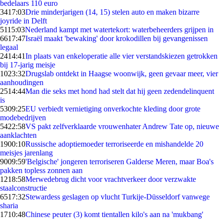
bedelaars 110 euro
34
17:03
Drie minderjarigen (14, 15) stelen auto en maken bizarre
joyride in Delft
51
15:03
Nederland kampt met watertekort: waterbeheerders grijpen in
66
17:47
Israël maakt 'bewaking' door krokodillen bij gevangenissen
legaal
24
14:41
In plaats van enkeloperatie alle vier verstandskiezen getrokken
bij 17-jarig meisje
10
23:32
Drugslab ontdekt in Haagse woonwijk, geen gevaar meer, vier
aanhoudingen
25
14:44
Man die seks met hond had stelt dat hij geen zedendelinquent
is
53
09:25
EU verbiedt vernietiging onverkochte kleding door grote
modebedrijven
54
22:58
VS pakt zelfverklaarde vrouwenhater Andrew Tate op, nieuwe
aanklachten
19
00:10
Russische adoptiemoeder terroriseerde en mishandelde 20
meisjes jarenlang
90
09:59
'Belgische' jongeren terroriseren Galderse Meren, maar Boa's
pakken topless zonnen aan
12
18:58
Merwedebrug dicht voor vrachtverkeer door verzwakte
staalconstructie
65
17:32
Stewardess geslagen op vlucht Turkije-Düsseldorf vanwege
sharia
17
10:48
Chinese peuter (3) komt tientallen kilo's aan na 'mukbang'