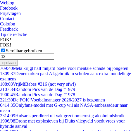
Weblog
Fotoboek
Prijsvragen
Contact
Colofon
Feedback
Tip de redactie
FOK!
FOK!
Scrollbar gebruiken
opslaan
7
09:40
Meta krijgt half miljard boete voor mentale schade bij jongeren
13
09:37
Denemarken pakt AI-gebruik in scholen aan: extra mondelinge
examens
1
08:03
VrijMiBabes #316 (not very sfw!)
21
07:34
Random Pics van de Dag #1979
19
00:45
Random Pics van de Dag #1978
2
21:30
De FOK!Voetbalmanager 2026/2027 is begonnen
64
14:35
Onlyfans-model met G-cup wil als NASA-ambassadeur naar
maan
23
14:09
Huisarts per direct uit vak gezet om ernstig alcoholmisbruik
19
06/08
Drone met explosieven bij Duits vliegveld voedt vrees voor
hybride aanval