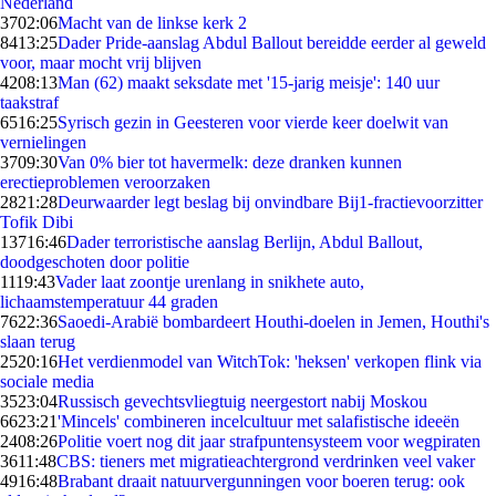
Nederland
37
02:06
Macht van de linkse kerk 2
84
13:25
Dader Pride-aanslag Abdul Ballout bereidde eerder al geweld
voor, maar mocht vrij blijven
42
08:13
Man (62) maakt seksdate met '15-jarig meisje': 140 uur
taakstraf
65
16:25
Syrisch gezin in Geesteren voor vierde keer doelwit van
vernielingen
37
09:30
Van 0% bier tot havermelk: deze dranken kunnen
erectieproblemen veroorzaken
28
21:28
Deurwaarder legt beslag bij onvindbare Bij1-fractievoorzitter
Tofik Dibi
137
16:46
Dader terroristische aanslag Berlijn, Abdul Ballout,
doodgeschoten door politie
11
19:43
Vader laat zoontje urenlang in snikhete auto,
lichaamstemperatuur 44 graden
76
22:36
Saoedi-Arabië bombardeert Houthi-doelen in Jemen, Houthi's
slaan terug
25
20:16
Het verdienmodel van WitchTok: 'heksen' verkopen flink via
sociale media
35
23:04
Russisch gevechtsvliegtuig neergestort nabij Moskou
66
23:21
'Mincels' combineren incelcultuur met salafistische ideeën
24
08:26
Politie voert nog dit jaar strafpuntensysteem voor wegpiraten
36
11:48
CBS: tieners met migratieachtergrond verdrinken veel vaker
49
16:48
Brabant draait natuurvergunningen voor boeren terug: ook