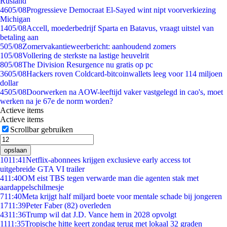
Rusland
46
05/08
Progressieve Democraat El-Sayed wint nipt voorverkiezing
Michigan
14
05/08
Accell, moederbedrijf Sparta en Batavus, vraagt uitstel van
betaling aan
5
05/08
Zomervakantieweerbericht: aanhoudend zomers
1
05/08
Vollering de sterkste na lastige heuvelrit
8
05/08
The Division Resurgence nu gratis op pc
36
05/08
Hackers roven Coldcard-bitcoinwallets leeg voor 114 miljoen
dollar
45
05/08
Doorwerken na AOW-leeftijd vaker vastgelegd in cao's, moet
werken na je 67e de norm worden?
Actieve items
Actieve items
Scrollbar gebruiken
opslaan
10
11:41
Netflix-abonnees krijgen exclusieve early access tot
uitgebreide GTA VI trailer
4
11:40
OM eist TBS tegen verwarde man die agenten stak met
aardappelschilmesje
7
11:40
Meta krijgt half miljard boete voor mentale schade bij jongeren
17
11:39
Peter Faber (82) overleden
43
11:36
Trump wil dat J.D. Vance hem in 2028 opvolgt
11
11:35
Tropische hitte keert zondag terug met lokaal 32 graden