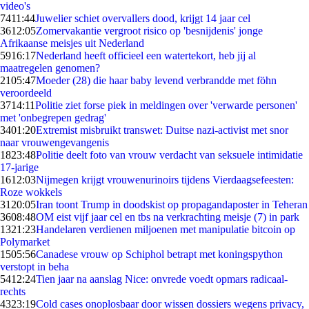
video's
74
11:44
Juwelier schiet overvallers dood, krijgt 14 jaar cel
36
12:05
Zomervakantie vergroot risico op 'besnijdenis' jonge
Afrikaanse meisjes uit Nederland
59
16:17
Nederland heeft officieel een watertekort, heb jij al
maatregelen genomen?
21
05:47
Moeder (28) die haar baby levend verbrandde met föhn
veroordeeld
37
14:11
Politie ziet forse piek in meldingen over 'verwarde personen'
met 'onbegrepen gedrag'
34
01:20
Extremist misbruikt transwet: Duitse nazi-activist met snor
naar vrouwengevangenis
18
23:48
Politie deelt foto van vrouw verdacht van seksuele intimidatie
17-jarige
16
12:03
Nijmegen krijgt vrouwenurinoirs tijdens Vierdaagsefeesten:
Roze wokkels
31
20:05
Iran toont Trump in doodskist op propagandaposter in Teheran
36
08:48
OM eist vijf jaar cel en tbs na verkrachting meisje (7) in park
13
21:23
Handelaren verdienen miljoenen met manipulatie bitcoin op
Polymarket
15
05:56
Canadese vrouw op Schiphol betrapt met koningspython
verstopt in beha
54
12:24
Tien jaar na aanslag Nice: onvrede voedt opmars radicaal-
rechts
43
23:19
Cold cases onoplosbaar door wissen dossiers wegens privacy,