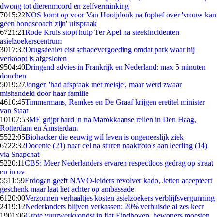
dwong tot dierenmoord en zelfverminking
70
15:22
NOS komt op voor Van Hooijdonk na fophef over 'vrouw kan
geen bondscoach zijn' uitspraak
67
21:21
Rode Kruis stopt hulp Ter Apel na steekincidenten
asielzoekerscentrum
30
17:32
Drugsdealer eist schadevergoeding omdat park waar hij
verkoopt is afgesloten
95
04:40
Dringend advies in Frankrijk en Nederland: max 5 minuten
douchen
50
19:27
Jongen 'had afspraak met meisje', maar werd zwaar
mishandeld door haar familie
46
10:45
Timmermans, Remkes en De Graaf krijgen eretitel minister
van Staat
101
07:53
ME grijpt hard in na Marokkaanse rellen in Den Haag,
Rotterdam en Amsterdam
55
22:05
Biohacker die eeuwig wil leven is ongeneeslijk ziek
67
22:32
Docente (21) naar cel na sturen naaktfoto's aan leerling (14)
via Snapchat
52
20:11
CBS: Meer Nederlanders ervaren respectloos gedrag op straat
en in ov
55
11:59
Erdogan geeft NAVO-leiders revolver kado, Jetten accepteert
geschenk maar laat het achter op ambassade
61
20:00
Verzonnen verhaaltjes kosten asielzoekers verblijfsvergunning
24
19:12
Nederlanders blijven verkassen: 20% verhuisde al zes keer
19
01:06
Grote vuurwerkvondst in flat Eindhoven, bewoners moesten