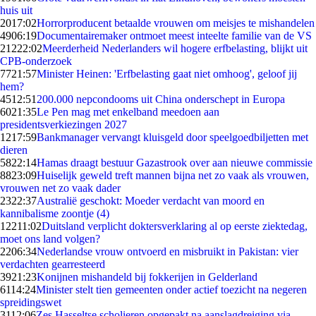
huis uit
20
17:02
Horrorproducent betaalde vrouwen om meisjes te mishandelen
49
06:19
Documentairemaker ontmoet meest inteelte familie van de VS
212
22:02
Meerderheid Nederlanders wil hogere erfbelasting, blijkt uit
CPB-onderzoek
77
21:57
Minister Heinen: 'Erfbelasting gaat niet omhoog', geloof jij
hem?
45
12:51
200.000 nepcondooms uit China onderschept in Europa
60
21:35
Le Pen mag met enkelband meedoen aan
presidentsverkiezingen 2027
12
17:59
Bankmanager vervangt kluisgeld door speelgoedbiljetten met
dieren
58
22:14
Hamas draagt bestuur Gazastrook over aan nieuwe commissie
88
23:09
Huiselijk geweld treft mannen bijna net zo vaak als vrouwen,
vrouwen net zo vaak dader
23
22:37
Australië geschokt: Moeder verdacht van moord en
kannibalisme zoontje (4)
122
11:02
Duitsland verplicht doktersverklaring al op eerste ziektedag,
moet ons land volgen?
22
06:34
Nederlandse vrouw ontvoerd en misbruikt in Pakistan: vier
verdachten gearresteerd
39
21:23
Konijnen mishandeld bij fokkerijen in Gelderland
61
14:24
Minister stelt tien gemeenten onder actief toezicht na negeren
spreidingswet
31
12:06
Zes Hasseltse scholieren opgepakt na aanslagdreiging via