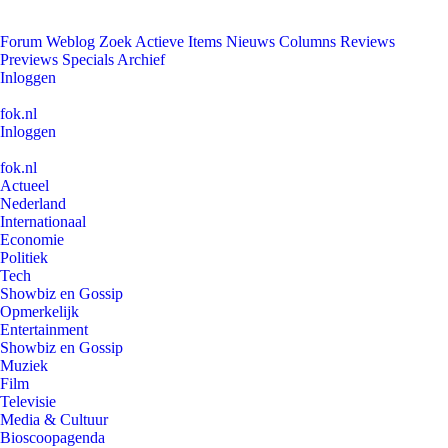
Forum
Weblog
Zoek
Actieve Items
Nieuws
Columns
Reviews
Previews
Specials
Archief
Inloggen
fok.nl
Inloggen
fok.nl
Actueel
Nederland
Internationaal
Economie
Politiek
Tech
Showbiz en Gossip
Opmerkelijk
Entertainment
Showbiz en Gossip
Muziek
Film
Televisie
Media & Cultuur
Bioscoopagenda