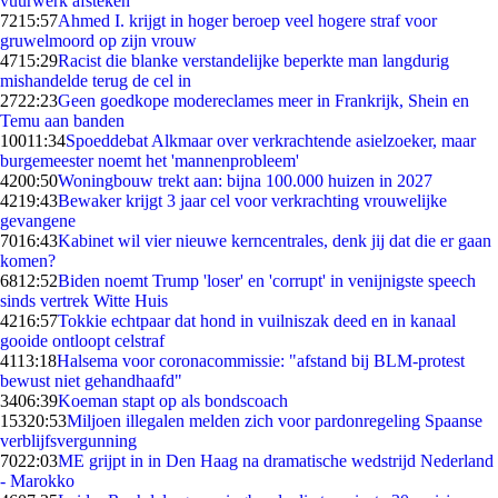
vuurwerk afsteken
72
15:57
Ahmed I. krijgt in hoger beroep veel hogere straf voor
gruwelmoord op zijn vrouw
47
15:29
Racist die blanke verstandelijke beperkte man langdurig
mishandelde terug de cel in
27
22:23
Geen goedkope modereclames meer in Frankrijk, Shein en
Temu aan banden
100
11:34
Spoeddebat Alkmaar over verkrachtende asielzoeker, maar
burgemeester noemt het 'mannenprobleem'
42
00:50
Woningbouw trekt aan: bijna 100.000 huizen in 2027
42
19:43
Bewaker krijgt 3 jaar cel voor verkrachting vrouwelijke
gevangene
70
16:43
Kabinet wil vier nieuwe kerncentrales, denk jij dat die er gaan
komen?
68
12:52
Biden noemt Trump 'loser' en 'corrupt' in venijnigste speech
sinds vertrek Witte Huis
42
16:57
Tokkie echtpaar dat hond in vuilniszak deed en in kanaal
gooide ontloopt celstraf
41
13:18
Halsema voor coronacommissie: "afstand bij BLM-protest
bewust niet gehandhaafd"
34
06:39
Koeman stapt op als bondscoach
153
20:53
Miljoen illegalen melden zich voor pardonregeling Spaanse
verblijfsvergunning
70
22:03
ME grijpt in in Den Haag na dramatische wedstrijd Nederland
- Marokko