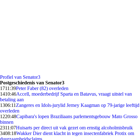
Profiel van Senator3
Postgeschiedenis van Senator3
17
11:39
Peter Faber (82) overleden
14
10:46
Accell, moederbedrijf Sparta en Batavus, vraagt uitstel van
betaling aan
13
06:11
Zangeres en Idols-jurylid Jerney Kaagman op 79-jarige leeftijd
overleden
12
20:48
Capibara's lopen Braziliaans parlementsgebouw Mato Grosso
binnen
23
11:07
Huisarts per direct uit vak gezet om ernstig alcoholmisbruik
34
08:18
Wakker Dier dient klacht in tegen insectenfabriek Protix om
duurzaamheidsclaims