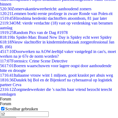
binnen
5
20:30
Zomervakantieweerbericht: aanhoudend zomers
1
20:21
Lemmen boekt eerste profzege in zware Ronde van Polen-rit
15
19:45
Hiroshima herdenkt slachtoffers atoombom, 81 jaar later
21
19:34
OM: vierde verdachte (18) vast op verdenking van beramen
aanslag
19
19:25
Random Pics van de Dag #1978
8
18:19
In Spider-Man: Brand New Day is Spidey echt weer Spidey
6
18:18
Nieuw slachtoffer in kindermisbruikzaak zorgprofessional Jan
B. (66)
45
17:10
Doorwerken na AOW-leeftijd vaker vastgelegd in cao's, moet
werken na je 67e de norm worden?
1
17:07
Forensics: Crime Scene Detective
56
17:01
Boeren waarschuwen voor lagere oogst door aanhoudende
hitte en droogte
17
16:41
Italiaanse vrouw wint 1 miljoen, gooit kraslot per abuis weg
18
16:36
Datalek bij Bol en de Bijenkorf na cyberaanval op logistiek
partner Ceva
23
16:12
Zorgmedewerkster die 's nachts haar vriend bezocht terecht
ontslagen
Forum
Forum
Scrollbar gebruiken