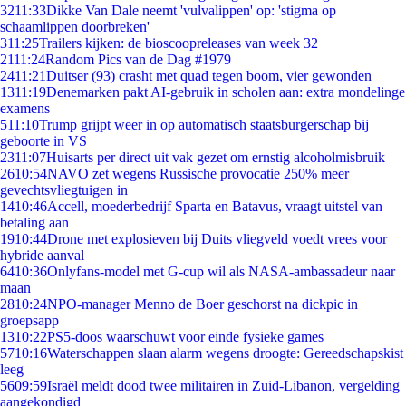
32
11:33
Dikke Van Dale neemt 'vulvalippen' op: 'stigma op
schaamlippen doorbreken'
3
11:25
Trailers kijken: de bioscoopreleases van week 32
21
11:24
Random Pics van de Dag #1979
24
11:21
Duitser (93) crasht met quad tegen boom, vier gewonden
13
11:19
Denemarken pakt AI-gebruik in scholen aan: extra mondelinge
examens
5
11:10
Trump grijpt weer in op automatisch staatsburgerschap bij
geboorte in VS
23
11:07
Huisarts per direct uit vak gezet om ernstig alcoholmisbruik
26
10:54
NAVO zet wegens Russische provocatie 250% meer
gevechtsvliegtuigen in
14
10:46
Accell, moederbedrijf Sparta en Batavus, vraagt uitstel van
betaling aan
19
10:44
Drone met explosieven bij Duits vliegveld voedt vrees voor
hybride aanval
64
10:36
Onlyfans-model met G-cup wil als NASA-ambassadeur naar
maan
28
10:24
NPO-manager Menno de Boer geschorst na dickpic in
groepsapp
13
10:22
PS5-doos waarschuwt voor einde fysieke games
57
10:16
Waterschappen slaan alarm wegens droogte: Gereedschapskist
leeg
56
09:59
Israël meldt dood twee militairen in Zuid-Libanon, vergelding
aangekondigd