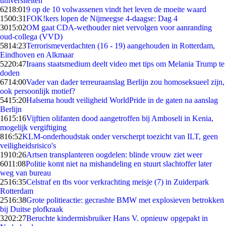
universiteiten
62
18:01
9 op de 10 volwassenen vindt het leven de moeite waard
15
00:31
FOK!kers lopen de Nijmeegse 4-daagse: Dag 4
30
15:02
OM gaat CDA-wethouder niet vervolgen voor aanranding
oud-collega (VVD)
58
14:23
Terrorismeverdachten (16 - 19) aangehouden in Rotterdam,
Eindhoven en Alkmaar
52
20:47
Iraans staatsmedium deelt video met tips om Melania Trump te
doden
67
14:00
Vader van dader terreuraanslag Berlijn zou homoseksueel zijn,
ook persoonlijk motief?
54
15:20
Halsema houdt veiligheid WorldPride in de gaten na aanslag
Berlijn
16
15:16
Vijftien olifanten dood aangetroffen bij Amboseli in Kenia,
mogelijk vergiftiging
8
16:52
KLM-onderhoudstak onder verscherpt toezicht van ILT, geen
veiligheidsrisico's
19
10:26
Artsen transplanteren oogdelen: blinde vrouw ziet weer
60
11:08
Politie komt niet na mishandeling en stuurt slachtoffer later
weg van bureau
25
16:35
Celstraf en tbs voor verkrachting meisje (7) in Zuiderpark
Rotterdam
25
16:38
Grote politieactie: gecrashte BMW met explosieven betrokken
bij Duitse plofkraak
32
02:27
Beruchte kindermisbruiker Hans V. opnieuw opgepakt in