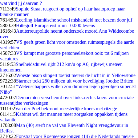
wat vind jij daarvan ?
71
13:49
Sophie Straat reageert op ophef op haar haatoproep naar
blanke mannen
76
14:53
Leerling islamitische school mishandeld met bezem door juf
58
00:39
Hittegolf Europa eist ruim 10.000 levens
16
16:43
Antiterreurpolitie neemt onderzoek moord Ann Widdecombe
over
43
19:57
VS geeft groen licht voor omstreden ruimtespiegels die aarde
verlichten
45
07:33
VS kampt met grootste personeelstekort ooit: tot 6 miljoen
vacatures
51
19:53
Snelheidsduivel rijdt 212 km/u op A6, rijbewijs meteen
ingenomen
27
16:02
Woeste bison slingert toerist meters de lucht in in Yellowstone
97
22:38
Starmer trekt 250 miljoen uit voor beveiliging Joodse Britten
70
12:51
"Wetenschappers willen zon dimmen tegen gevolgen super-El
Niño"
47
20:07
Democraten verscheurd over links-rechts koers voor cruciale
tussentijdse verkiezingen
11
11:02
Van der Poel bekroont meesterlijke koers met ritzege
61
14:15
Kabinet wil dat mannen meer zorgtaken oppakken tijdens
vakantie
17
08:08
Man (40) sterft na val van Eleventh Night-vreugdevuur in
Belfast
37
10:22
Fopstraf voor Roemeense jongen (14) die Nederlands meisje