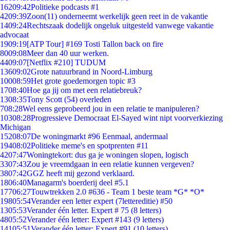
162
09:42
Politieke podcasts #1
42
09:39
Zoon(11) onderneemt werkelijk geen reet in de vakantie
14
09:24
Rechtszaak dodelijk ongeluk uitgesteld vanwege vakantie
advocaat
19
09:19
[ATP Tour] #169 Tosti Tallon back on fire
80
09:08
Meer dan 40 uur werken.
44
09:07
[Netflix #210] TUDUM
136
09:02
Grote natuurbrand in Noord-Limburg
100
08:59
Het grote goedemorgen topic #3
17
08:40
Hoe ga jij om met een relatiebreuk?
13
08:35
Tony Scott (54) overleden
7
08:28
Wel eens geprobeerd jou in een relatie te manipuleren?
103
08:28
Progressieve Democraat El-Sayed wint nipt voorverkiezing
Michigan
152
08:07
De woningmarkt #96 Eenmaal, andermaal
194
08:02
Politieke meme's en spotprenten #11
42
07:47
Woningtekort: dus ga je woningen slopen, logisch
33
07:43
Zou je vreemdgaan in een relatie kunnen vergeven?
38
07:42
GGZ heeft mij gezond verklaard.
18
06:40
Managarm's boerderij deel #5.1
177
06:27
Touwtrekken 2.0 #636 - Team 1 beste team *G* *O*
198
05:54
Verander een letter expert (7lettereditie) #50
13
05:53
Verander één letter. Expert # 75 (8 letters)
48
05:52
Verander één letter: Expert #143 (9 letters)
141
05:51
Verander één letter: Expert #91 (10 letters)