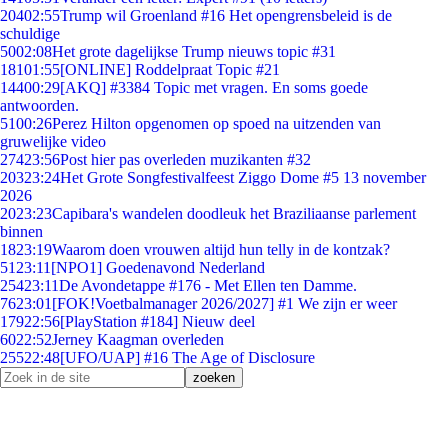
204
02:55
Trump wil Groenland #16 Het opengrensbeleid is de
schuldige
50
02:08
Het grote dagelijkse Trump nieuws topic #31
181
01:55
[ONLINE] Roddelpraat Topic #21
144
00:29
[AKQ] #3384 Topic met vragen. En soms goede
antwoorden.
51
00:26
Perez Hilton opgenomen op spoed na uitzenden van
gruwelijke video
274
23:56
Post hier pas overleden muzikanten #32
203
23:24
Het Grote Songfestivalfeest Ziggo Dome #5 13 november
2026
20
23:23
Capibara's wandelen doodleuk het Braziliaanse parlement
binnen
18
23:19
Waarom doen vrouwen altijd hun telly in de kontzak?
51
23:11
[NPO1] Goedenavond Nederland
254
23:11
De Avondetappe #176 - Met Ellen ten Damme.
76
23:01
[FOK!Voetbalmanager 2026/2027] #1 We zijn er weer
179
22:56
[PlayStation #184] Nieuw deel
60
22:52
Jerney Kaagman overleden
255
22:48
[UFO/UAP] #16 The Age of Disclosure