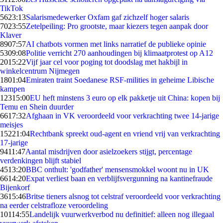
TikTok
56
23:13
Salarismedewerker Oxfam gaf zichzelf hoger salaris
70
23:55
Zetelpeiling: Pro grootste, maar kiezers tegen aanpak door
Klaver
89
07:57
AI chatbots vormen met links narratief de publieke opinie
53
09:08
Politie verricht 270 aanhoudingen bij klimaatprotest op A12
20
15:22
Vijf jaar cel voor poging tot doodslag met hakbijl in
winkelcentrum Nijmegen
18
01:04
Emiraten traint Soedanese RSF-milities in geheime Libische
kampen
123
15:00
EU heft minstens 3 euro op elk pakketje uit China: kopen bij
Temu en Shein duurder
66
17:32
Afghaan in VK veroordeeld voor verkrachting twee 14-jarige
meisjes
152
21:04
Rechtbank spreekt oud-agent en vriend vrij van verkrachting
17-jarige
94
11:47
Aantal misdrijven door asielzoekers stijgt, percentage
verdenkingen blijft stabiel
45
13:20
BBC onthult: 'godfather' mensensmokkel woont nu in UK
66
14:20
Expat verliest baan en verblijfsvergunning na kantinefraude
Bijenkorf
36
15:46
Britse tieners alsnog tot celstraf veroordeeld voor verkrachting
na eerder celstrafloze veroordeling
101
14:55
Landelijk vuurwerkverbod nu definitief: alleen nog illegaal