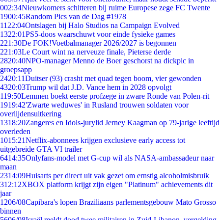
0
02:34
Nieuwkomers schitteren bij ruime Europese zege FC Twente
19
00:45
Random Pics van de Dag #1978
11
22:04
Ontslagen bij Halo Studios na Campaign Evolved
13
22:01
PS5-doos waarschuwt voor einde fysieke games
2
21:30
De FOK!Voetbalmanager 2026/2027 is begonnen
2
21:03
Le Court wint na nerveuze finale, Pieterse derde
28
20:40
NPO-manager Menno de Boer geschorst na dickpic in
groepsapp
24
20:11
Duitser (93) crasht met quad tegen boom, vier gewonden
43
20:03
Trump wil dat J.D. Vance hem in 2028 opvolgt
1
19:50
Lemmen boekt eerste profzege in zware Ronde van Polen-rit
19
19:42
'Zwarte weduwes' in Rusland trouwen soldaten voor
overlijdensuitkering
13
18:20
Zangeres en Idols-jurylid Jerney Kaagman op 79-jarige leeftijd
overleden
10
15:21
Netflix-abonnees krijgen exclusieve early access tot
uitgebreide GTA VI trailer
64
14:35
Onlyfans-model met G-cup wil als NASA-ambassadeur naar
maan
23
14:09
Huisarts per direct uit vak gezet om ernstig alcoholmisbruik
3
12:12
XBOX platform krijgt zijn eigen "Platinum" achievements dit
jaar
12
06/08
Capibara's lopen Braziliaans parlementsgebouw Mato Grosso
binnen
56
06/08
Israël meldt dood twee militairen in Zuid-Libanon, vergelding