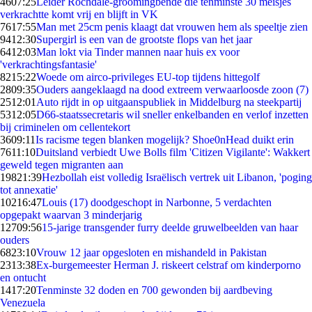
46
07:25
Leider Rochdale-groomingbende die tenminste 30 meisjes
verkrachtte komt vrij en blijft in VK
76
17:55
Man met 25cm penis klaagt dat vrouwen hem als speeltje zien
94
12:30
Supergirl is een van de grootste flops van het jaar
64
12:03
Man lokt via Tinder mannen naar huis ex voor
'verkrachtingsfantasie'
82
15:22
Woede om airco-privileges EU-top tijdens hittegolf
28
09:35
Ouders aangeklaagd na dood extreem verwaarloosde zoon (7)
25
12:01
Auto rijdt in op uitgaanspubliek in Middelburg na steekpartij
53
12:05
D66-staatssecretaris wil sneller enkelbanden en verlof inzetten
bij criminelen om cellentekort
36
09:11
Is racisme tegen blanken mogelijk? Shoe0nHead duikt erin
76
11:10
Duitsland verbiedt Uwe Bolls film 'Citizen Vigilante': Wakkert
geweld tegen migranten aan
198
21:39
Hezbollah eist volledig Israëlisch vertrek uit Libanon, 'poging
tot annexatie'
102
16:47
Louis (17) doodgeschopt in Narbonne, 5 verdachten
opgepakt waarvan 3 minderjarig
127
09:56
15-jarige transgender furry deelde gruwelbeelden van haar
ouders
68
23:10
Vrouw 12 jaar opgesloten en mishandeld in Pakistan
23
13:38
Ex-burgemeester Herman J. riskeert celstraf om kinderporno
en ontucht
14
17:20
Tenminste 32 doden en 700 gewonden bij aardbeving
Venezuela