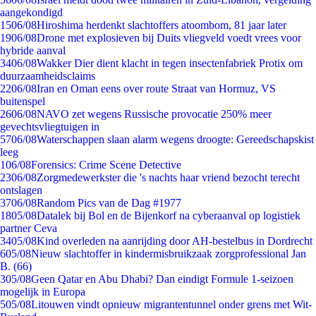
aangekondigd
15
06/08
Hiroshima herdenkt slachtoffers atoombom, 81 jaar later
19
06/08
Drone met explosieven bij Duits vliegveld voedt vrees voor
hybride aanval
34
06/08
Wakker Dier dient klacht in tegen insectenfabriek Protix om
duurzaamheidsclaims
22
06/08
Iran en Oman eens over route Straat van Hormuz, VS
buitenspel
26
06/08
NAVO zet wegens Russische provocatie 250% meer
gevechtsvliegtuigen in
57
06/08
Waterschappen slaan alarm wegens droogte: Gereedschapskist
leeg
1
06/08
Forensics: Crime Scene Detective
23
06/08
Zorgmedewerkster die 's nachts haar vriend bezocht terecht
ontslagen
37
06/08
Random Pics van de Dag #1977
18
05/08
Datalek bij Bol en de Bijenkorf na cyberaanval op logistiek
partner Ceva
34
05/08
Kind overleden na aanrijding door AH-bestelbus in Dordrecht
6
05/08
Nieuw slachtoffer in kindermisbruikzaak zorgprofessional Jan
B. (66)
3
05/08
Geen Qatar en Abu Dhabi? Dan eindigt Formule 1-seizoen
mogelijk in Europa
5
05/08
Litouwen vindt opnieuw migrantentunnel onder grens met Wit-