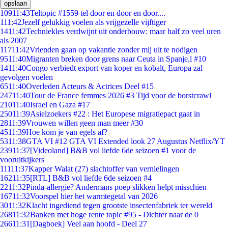
opslaan
109
11:43
Teltopic #1559 tel door en door en door....
1
11:42
Jezelf gelukkig voelen als vrijgezelle vijftiger
14
11:42
Techniekles verdwijnt uit onderbouw: maar half zo veel uren
als 2007
117
11:42
Vrienden gaan op vakantie zonder mij uit te nodigen
95
11:40
Migranten breken door grens naar Ceuta in Spanje,l #10
14
11:40
Congo verbiedt export van koper en kobalt, Europa zal
gevolgen voelen
65
11:40
Overleden Acteurs & Actrices Deel #15
247
11:40
Tour de France femmes 2026 #3 Tijd voor de borstcrawl
210
11:40
Israel en Gaza #17
250
11:39
Asielzoekers #22 : Het Europese migratiepact gaat in
28
11:39
Vrouwen willen geen man meer #30
45
11:39
Hoe kom je van egels af?
53
11:38
GTA VI #12 GTA VI Extended look 27 Augustus Netflix/YT
239
11:37
[Videoland] B&B vol liefde 6de seizoen #1 voor de
vooruitkijkers
111
11:37
Kapper Walat (27) slachtoffer van vernielingen
162
11:35
[RTL] B&B vol liefde 6de seizoen #4
22
11:32
Pinda-allergie? Andermans poep slikken helpt misschien
167
11:32
Voorspel hier het warmtegetal van 2026
30
11:32
Klacht ingediend tegen grootste insectenfabriek ter wereld
268
11:32
Banken met hoge rente topic #95 - Dichter naar de 0
266
11:31
[Dagboek] Veel aan hoofd - Deel 27