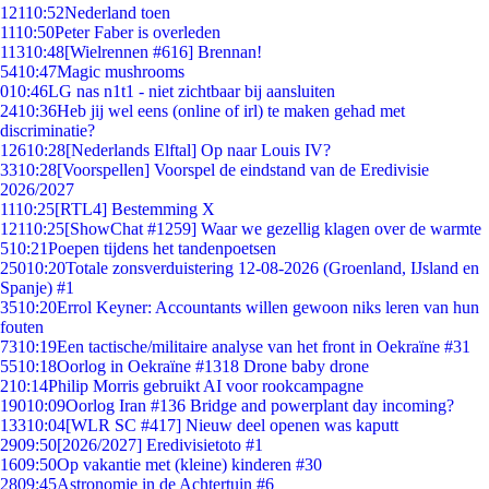
121
10:52
Nederland toen
11
10:50
Peter Faber is overleden
113
10:48
[Wielrennen #616] Brennan!
54
10:47
Magic mushrooms
0
10:46
LG nas n1t1 - niet zichtbaar bij aansluiten
24
10:36
Heb jij wel eens (online of irl) te maken gehad met
discriminatie?
126
10:28
[Nederlands Elftal] Op naar Louis IV?
33
10:28
[Voorspellen] Voorspel de eindstand van de Eredivisie
2026/2027
11
10:25
[RTL4] Bestemming X
121
10:25
[ShowChat #1259] Waar we gezellig klagen over de warmte
5
10:21
Poepen tijdens het tandenpoetsen
250
10:20
Totale zonsverduistering 12-08-2026 (Groenland, IJsland en
Spanje) #1
35
10:20
Errol Keyner: Accountants willen gewoon niks leren van hun
fouten
73
10:19
Een tactische/militaire analyse van het front in Oekraïne #31
55
10:18
Oorlog in Oekraïne #1318 Drone baby drone
2
10:14
Philip Morris gebruikt AI voor rookcampagne
190
10:09
Oorlog Iran #136 Bridge and powerplant day incoming?
133
10:04
[WLR SC #417] Nieuw deel openen was kaputt
29
09:50
[2026/2027] Eredivisietoto #1
16
09:50
Op vakantie met (kleine) kinderen #30
28
09:45
Astronomie in de Achtertuin #6