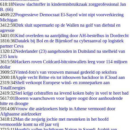
6
18:18
Nieuw slachtoffer in kindermisbruikzaak zorgprofessional Jan
B. (66)
46
09:22
Progressieve Democraat El-Sayed wint nipt voorverkiezing
Michigan
34
12:59
Dirk sluit supermarkt op de Wallen na golf van diefstal en
agressie
34
01:01
Kind overleden na aanrijding door AH-bestelbus in Dordrecht
18
16:36
Datalek bij Bol en de Bijenkorf na cyberaanval op logistiek
partner Ceva
13
20:12
Nederlander (23) aangehouden in Duitsland na snelheid van
235 km/u
36
15:56
Hackers roven Coldcard-bitcoinwallets leeg voor 114 miljoen
dollar
39
09:53
Vinted-foto's van vrouwen massaal gedeeld op seksfora
20
00:18
Apple vecht Britse eis tot inbouwen backdoor in iCloud aan
23
19:34
Shell verkoopt Europese wind- en zonneparken aan
TotalEnergies
24
19:32
Stel krijgt celstraffen na levend koken baby in veel te heet bad
56
17:01
Boeren waarschuwen voor lagere oogst door aanhoudende
hitte en droogte
59
14:06
Vrouw die asielzoekers hielp in Athene vermoord door
Afghaanse asielzoeker
34
18:12
Man die zesjarig jochie met messteken in het hoofd
vermoordde komt na elf jaar vrij
27
15:11
Houthi's vallen luchthaven Najran in Saoedi-Arabië aan