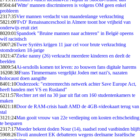
85
04:44
'Witte' mannen discrimineren is volgens OM geen enkel
probleem
23
17:35
Vier mannen verdacht van maandenlange verkrachting
58
21:09
'FvD' Renaissanceschool in Almere toont hoe vrijheid van
onderwijs eruit ziet
80
20:01
Spandoek "Bruine mannen naar achteren" in België opeens
wèl racistisch
50
07:26
Twee Syriërs krijgen 11 jaar cel voor brute verkrachting
stomdronken 18-jarige
10
21:47
Zieke nanny (26) verkracht meerdere kinderen en deelt de
beelden
38
09:54
Ai-sexdolls komen tot leven: zo bouwen fans digitale harems
162
08:38
Frans Timmermans vergelijkt Joden met nazi’s, nazaten
holocaust doen aangifte
84
01:10
Onderzoek: "extreemrechts netwerk achter Save Europe Act,
heeft banden met VS en Rusland"
52
11:57
Rechter zet stel na 30 jaar uit flat om 160 studentenkamers te
maken
60
21:18
Door de RAM-crisis haalt AMD de 4GB-videokaart terug van
stal
31
21:24
Man gooit vrouw van 22e verdieping om kosten echtscheiding
te besparen
23
17:17
Moeder bekent doden Nour (14), raadsel rond vastbinden blijft
59
08:26
Tivoli annuleert EK debatteren wegens deelname Israëlische