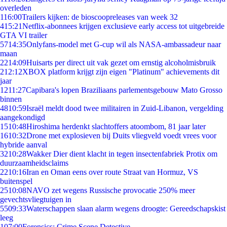
overleden
1
16:00
Trailers kijken: de bioscoopreleases van week 32
4
15:21
Netflix-abonnees krijgen exclusieve early access tot uitgebreide
GTA VI trailer
57
14:35
Onlyfans-model met G-cup wil als NASA-ambassadeur naar
maan
22
14:09
Huisarts per direct uit vak gezet om ernstig alcoholmisbruik
2
12:12
XBOX platform krijgt zijn eigen "Platinum" achievements dit
jaar
12
11:27
Capibara's lopen Braziliaans parlementsgebouw Mato Grosso
binnen
48
10:59
Israël meldt dood twee militairen in Zuid-Libanon, vergelding
aangekondigd
15
10:48
Hiroshima herdenkt slachtoffers atoombom, 81 jaar later
16
10:32
Drone met explosieven bij Duits vliegveld voedt vrees voor
hybride aanval
32
10:28
Wakker Dier dient klacht in tegen insectenfabriek Protix om
duurzaamheidsclaims
22
10:16
Iran en Oman eens over route Straat van Hormuz, VS
buitenspel
25
10:08
NAVO zet wegens Russische provocatie 250% meer
gevechtsvliegtuigen in
55
09:33
Waterschappen slaan alarm wegens droogte: Gereedschapskist
leeg
1
07:00
Forensics: Crime Scene Detective