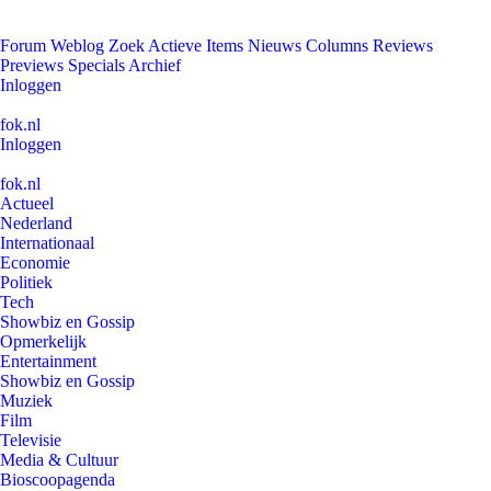
Forum
Weblog
Zoek
Actieve Items
Nieuws
Columns
Reviews
Previews
Specials
Archief
Inloggen
fok.nl
Inloggen
fok.nl
Actueel
Nederland
Internationaal
Economie
Politiek
Tech
Showbiz en Gossip
Opmerkelijk
Entertainment
Showbiz en Gossip
Muziek
Film
Televisie
Media & Cultuur
Bioscoopagenda