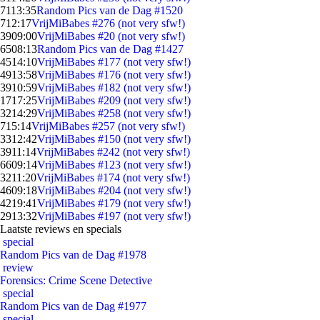
71
13:35
Random Pics van de Dag #1520
7
12:17
VrijMiBabes #276 (not very sfw!)
39
09:00
VrijMiBabes #20 (not very sfw!)
65
08:13
Random Pics van de Dag #1427
45
14:10
VrijMiBabes #177 (not very sfw!)
49
13:58
VrijMiBabes #176 (not very sfw!)
39
10:59
VrijMiBabes #182 (not very sfw!)
17
17:25
VrijMiBabes #209 (not very sfw!)
32
14:29
VrijMiBabes #258 (not very sfw!)
7
15:14
VrijMiBabes #257 (not very sfw!)
33
12:42
VrijMiBabes #150 (not very sfw!)
39
11:14
VrijMiBabes #242 (not very sfw!)
66
09:14
VrijMiBabes #123 (not very sfw!)
32
11:20
VrijMiBabes #174 (not very sfw!)
46
09:18
VrijMiBabes #204 (not very sfw!)
42
19:41
VrijMiBabes #179 (not very sfw!)
29
13:32
VrijMiBabes #197 (not very sfw!)
Laatste reviews en specials
special
Random Pics van de Dag #1978
review
Forensics: Crime Scene Detective
special
Random Pics van de Dag #1977
special