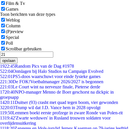
Film & Tv
Games
Toon berichten van deze types
Weblog
Column
(P)review
Special
Poll
Scrollbar gebruiken
opslaan
19
22:45
Random Pics van de Dag #1978
5
22:04
Ontslagen bij Halo Studios na Campaign Evolved
5
22:01
PS5-doos waarschuwt voor einde fysieke games
2
21:30
De FOK!Voetbalmanager 2026/2027 is begonnen
2
21:03
Le Court wint na nerveuze finale, Pieterse derde
17
20:40
NPO-manager Menno de Boer geschorst na dickpic in
groepsapp
14
20:11
Duitser (93) crasht met quad tegen boom, vier gewonden
32
20:03
Trump wil dat J.D. Vance hem in 2028 opvolgt
1
19:50
Lemmen boekt eerste profzege in zware Ronde van Polen-rit
13
19:42
'Zwarte weduwes' in Rusland trouwen soldaten voor
overlijdensuitkering
11
18:20
Zangeres en Idols-jurylid Jerney Kaagman op 79-jarige leeftijd