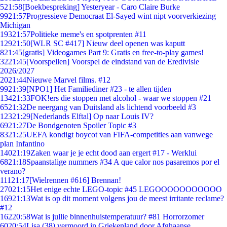
5
21:58
[Boekbespreking] Yesteryear - Caro Claire Burke
99
21:57
Progressieve Democraat El-Sayed wint nipt voorverkiezing
Michigan
193
21:57
Politieke meme's en spotprenten #11
129
21:50
[WLR SC #417] Nieuw deel openen was kaputt
8
21:45
[gratis] Videogames Part 9: Gratis en free-to-play games!
32
21:45
[Voorspellen] Voorspel de eindstand van de Eredivisie
2026/2027
20
21:44
Nieuwe Marvel films. #12
99
21:39
[NPO1] Het Familiediner #23 - te allen tijden
134
21:33
FOK!ers die stoppen met alcohol - waar we stoppen #21
65
21:32
De neergang van Duitsland als lichtend voorbeeld #3
123
21:29
[Nederlands Elftal] Op naar Louis IV?
69
21:27
De Bondgenoten Spoiler Topic #3
83
21:25
UEFA kondigt boycot van FIFA-competities aan vanwege
plan Infantino
140
21:19
Zaken waar je je echt dood aan ergert #17 - Werklui
68
21:18
Spaanstalige nummers #34 A que calor nos pasaremos por el
verano?
111
21:17
[Wielrennen #616] Brennan!
270
21:15
Het enige echte LEGO-topic #45 LEGOOOOOOOOOOO
169
21:13
Wat is op dit moment volgens jou de meest irritante reclame?
#12
162
20:58
Wat is jullie binnenhuistemperatuur? #81 Horrorzomer
60
20:54
Lisa (38) vermoord in Griekenland door Afghaanse