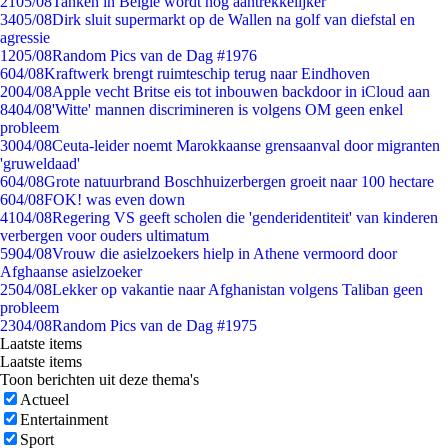
21
05/08
Tanken in België wordt nóg aantrekkelijker
34
05/08
Dirk sluit supermarkt op de Wallen na golf van diefstal en
agressie
12
05/08
Random Pics van de Dag #1976
6
04/08
Kraftwerk brengt ruimteschip terug naar Eindhoven
20
04/08
Apple vecht Britse eis tot inbouwen backdoor in iCloud aan
84
04/08
'Witte' mannen discrimineren is volgens OM geen enkel
probleem
30
04/08
Ceuta-leider noemt Marokkaanse grensaanval door migranten
'gruweldaad'
6
04/08
Grote natuurbrand Boschhuizerbergen groeit naar 100 hectare
6
04/08
FOK! was even down
41
04/08
Regering VS geeft scholen die 'genderidentiteit' van kinderen
verbergen voor ouders ultimatum
59
04/08
Vrouw die asielzoekers hielp in Athene vermoord door
Afghaanse asielzoeker
25
04/08
Lekker op vakantie naar Afghanistan volgens Taliban geen
probleem
23
04/08
Random Pics van de Dag #1975
Laatste items
Laatste items
Toon berichten uit deze thema's
Actueel
Entertainment
Sport