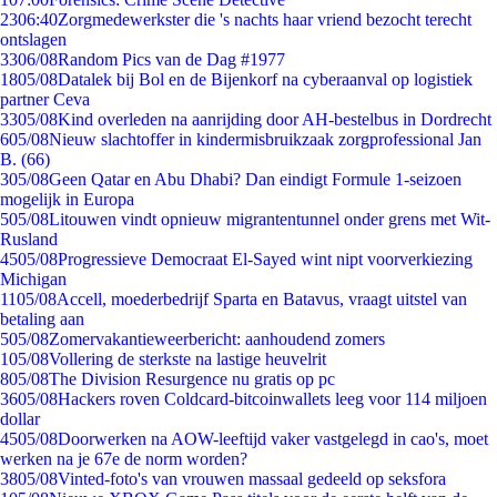
23
06:40
Zorgmedewerkster die 's nachts haar vriend bezocht terecht
ontslagen
33
06/08
Random Pics van de Dag #1977
18
05/08
Datalek bij Bol en de Bijenkorf na cyberaanval op logistiek
partner Ceva
33
05/08
Kind overleden na aanrijding door AH-bestelbus in Dordrecht
6
05/08
Nieuw slachtoffer in kindermisbruikzaak zorgprofessional Jan
B. (66)
3
05/08
Geen Qatar en Abu Dhabi? Dan eindigt Formule 1-seizoen
mogelijk in Europa
5
05/08
Litouwen vindt opnieuw migrantentunnel onder grens met Wit-
Rusland
45
05/08
Progressieve Democraat El-Sayed wint nipt voorverkiezing
Michigan
11
05/08
Accell, moederbedrijf Sparta en Batavus, vraagt uitstel van
betaling aan
5
05/08
Zomervakantieweerbericht: aanhoudend zomers
1
05/08
Vollering de sterkste na lastige heuvelrit
8
05/08
The Division Resurgence nu gratis op pc
36
05/08
Hackers roven Coldcard-bitcoinwallets leeg voor 114 miljoen
dollar
45
05/08
Doorwerken na AOW-leeftijd vaker vastgelegd in cao's, moet
werken na je 67e de norm worden?
38
05/08
Vinted-foto's van vrouwen massaal gedeeld op seksfora