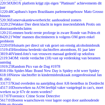
2
20:58
XBOX platform krijgt zijn eigen "Platinum" achievements dit
jaar
12
20:48
Capibara's lopen Braziliaans parlementsgebouw Mato Grosso
binnen
5
20:30
Zomervakantieweerbericht: aanhoudend zomers
32
20:25
Wakker Dier dient klacht in tegen insectenfabriek Protix om
duurzaamheidsclaims
1
20:21
Lemmen boekt eerste profzege in zware Ronde van Polen-rit
84
20:21
'Witte' mannen discrimineren is volgens OM geen enkel
probleem
22
20:05
Huisarts per direct uit vak gezet om ernstig alcoholmisbruik
15
19:45
Hiroshima herdenkt slachtoffers atoombom, 81 jaar later
38
19:40
Vinted-foto's van vrouwen massaal gedeeld op seksfora
21
19:34
OM: vierde verdachte (18) vast op verdenking van beramen
aanslag
19
19:25
Random Pics van de Dag #1978
8
18:19
In Spider-Man: Brand New Day is Spidey echt weer Spidey
6
18:18
Nieuw slachtoffer in kindermisbruikzaak zorgprofessional Jan
B. (66)
33
17:57
Kind overleden na aanrijding door AH-bestelbus in Dordrecht
45
17:10
Doorwerken na AOW-leeftijd vaker vastgelegd in cao's, moet
werken na je 67e de norm worden?
1
17:07
Forensics: Crime Scene Detective
56
17:01
Boeren waarschuwen voor lagere oogst door aanhoudende
hitte en droogte