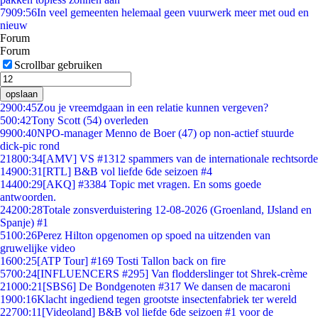
79
09:56
In veel gemeenten helemaal geen vuurwerk meer met oud en
nieuw
Forum
Forum
Scrollbar gebruiken
opslaan
29
00:45
Zou je vreemdgaan in een relatie kunnen vergeven?
5
00:42
Tony Scott (54) overleden
99
00:40
NPO-manager Menno de Boer (47) op non-actief stuurde
dick-pic rond
218
00:34
[AMV] VS #1312 spammers van de internationale rechtsorde
149
00:31
[RTL] B&B vol liefde 6de seizoen #4
144
00:29
[AKQ] #3384 Topic met vragen. En soms goede
antwoorden.
242
00:28
Totale zonsverduistering 12-08-2026 (Groenland, IJsland en
Spanje) #1
51
00:26
Perez Hilton opgenomen op spoed na uitzenden van
gruwelijke video
16
00:25
[ATP Tour] #169 Tosti Tallon back on fire
57
00:24
[INFLUENCERS #295] Van flodderslinger tot Shrek-crème
210
00:21
[SBS6] De Bondgenoten #317 We dansen de macaroni
19
00:16
Klacht ingediend tegen grootste insectenfabriek ter wereld
227
00:11
[Videoland] B&B vol liefde 6de seizoen #1 voor de