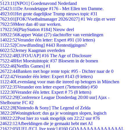
51
23:11
[NPO1] Goedenavond Nederland
254
23:11
De Avondetappe #176 - Met Ellen ten Damme.
49
23:01
Het grote dagelijkse Trump nieuws topic #31
76
23:01
[FOK!Voetbalmanager 2026/2027] #1 We zijn er weer
79
22:59
Meer dan 40 uur werken.
179
22:56
[PlayStation #184] Nieuw deel
109
22:56
Kapper Walat (27) slachtoffer van vernielingen
140
22:52
Verander één letter: Expert #91 (10 letters)
11
22:52
[Crowdfunding] #443 Rentestijgingen?
60
22:52
Jerney Kaagman overleden
255
22:48
[UFO/UAP] #16 The Age of Disclosure
75
22:48
Het Moestuintopic #37 Bloesem in de bomen
55
22:46
[Netflix Games] #1
267
22:44
Banken met hoge rente topic #95 - Dichter naar de 0
47
22:42
Verander één letter: Expert #143 (9 letters)
11
22:40
Levenslang voor man die inreed op betogers in München
197
22:35
Verander een letter expert (7lettereditie) #50
12
22:30
Verander één letter. Expert # 75 (8 letters)
195
22:29
[Conference League Donderdag 20:00 uur] Ajax -
Shelbourne FC #2
43
22:28
[Nintendo & Sony] The Legend of Zelda
38
22:28
Woningtekort: dus ga je woningen slopen, logisch
180
22:22
Post hier zo vaak mogelijk om 22:22 uur #76
246
22:12
Afbeeldingen die je gemaakt hebt met AI
216
22:05
[UEL/ECL live topic] #160 GOAAAAAAAAAAAAAL