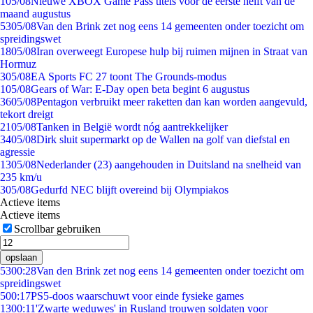
1
05/08
Nieuwe XBOX Game Pass titels voor de eerste helft van de
maand augustus
53
05/08
Van den Brink zet nog eens 14 gemeenten onder toezicht om
spreidingswet
18
05/08
Iran overweegt Europese hulp bij ruimen mijnen in Straat van
Hormuz
3
05/08
EA Sports FC 27 toont The Grounds-modus
1
05/08
Gears of War: E-Day open beta begint 6 augustus
36
05/08
Pentagon verbruikt meer raketten dan kan worden aangevuld,
tekort dreigt
21
05/08
Tanken in België wordt nóg aantrekkelijker
34
05/08
Dirk sluit supermarkt op de Wallen na golf van diefstal en
agressie
13
05/08
Nederlander (23) aangehouden in Duitsland na snelheid van
235 km/u
3
05/08
Gedurfd NEC blijft overeind bij Olympiakos
Actieve items
Actieve items
Scrollbar gebruiken
opslaan
53
00:28
Van den Brink zet nog eens 14 gemeenten onder toezicht om
spreidingswet
5
00:17
PS5-doos waarschuwt voor einde fysieke games
13
00:11
'Zwarte weduwes' in Rusland trouwen soldaten voor