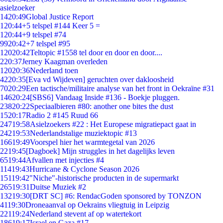
asielzoeker
14
20:49
Global Justice Report
1
20:44
+5 telspel #144 Keer 5 =
1
20:44
+9 telspel #74
99
20:42
+7 telspel #95
120
20:42
Teltopic #1558 tel door en door en door....
2
20:37
Jerney Kaagman overleden
120
20:36
Nederland toen
42
20:35
[Eva vd Wijdeven] geruchten over dakloosheid
70
20:29
Een tactische/militaire analyse van het front in Oekraïne #31
146
20:24
[SBS6] Vandaag Inside #136 - Boekje pluggen.
238
20:22
Speciaalbieren #80: another one bites the dust
15
20:17
Radio 2 #145 Ruud 66
247
19:58
Asielzoekers #22 : Het Europese migratiepact gaat in
242
19:53
Nederlandstalige muziektopic #13
166
19:49
Voorspel hier het warmtegetal van 2026
22
19:45
[Dagboek] Mijn struggles in het dagelijks leven
65
19:44
Afvallen met injecties #4
114
19:43
Hurricane & Cyclone Season 2026
151
19:42
"Niche"-historische producten in de supermarkt
265
19:31
Duitse Muziek #2
132
19:30
[DRT SC] #6: RendacGoden sponsored by TONZON
41
19:30
Droneaanval op Oekrains vliegtuig in Leipzig
221
19:24
Nederland stevent af op watertekort
186
19:17
Israel en Gaza #17