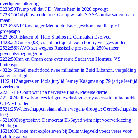
overlijdensuitkering
32
23:58
Trump wil dat J.D. Vance hem in 2028 opvolgt
57
23:55
Onlyfans-model met G-cup wil als NASA-ambassadeur naar
maan
17
23:35
NPO-manager Menno de Boer geschorst na dickpic in
groepsapp
5
23:26
Ontslagen bij Halo Studios na Campaign Evolved
14
23:22
Duitser (93) crasht met quad tegen boom, vier gewonden
25
22:56
NAVO zet wegens Russische provocatie 250% meer
gevechtsvliegtuigen in
22
22:50
Iran en Oman eens over route Straat van Hormuz, VS
buitenspel
48
22:46
Israël meldt dood twee militairen in Zuid-Libanon, vergelding
aangekondigd
11
22:41
Zangeres en Idols-jurylid Jerney Kaagman op 79-jarige leeftijd
overleden
2
22:17
Le Court wint na nerveuze finale, Pieterse derde
4
21:38
Netflix-abonnees krijgen exclusieve early access tot uitgebreide
GTA VI trailer
55
21:25
Waterschappen slaan alarm wegens droogte: Gereedschapskist
leeg
45
21:00
Progressieve Democraat El-Sayed wint nipt voorverkiezing
Michigan
16
21:00
Drone met explosieven bij Duits vliegveld voedt vrees voor
hybride aanval