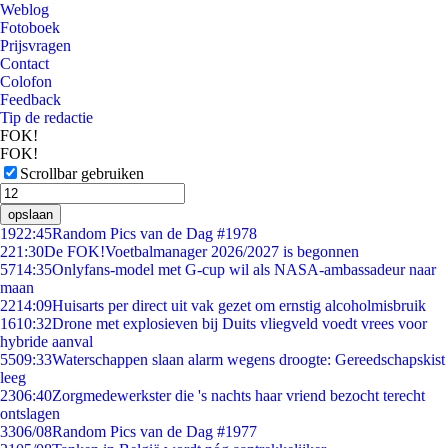
Weblog
Fotoboek
Prijsvragen
Contact
Colofon
Feedback
Tip de redactie
FOK!
FOK!
Scrollbar gebruiken
opslaan
19
22:45
Random Pics van de Dag #1978
2
21:30
De FOK!Voetbalmanager 2026/2027 is begonnen
57
14:35
Onlyfans-model met G-cup wil als NASA-ambassadeur naar
maan
22
14:09
Huisarts per direct uit vak gezet om ernstig alcoholmisbruik
16
10:32
Drone met explosieven bij Duits vliegveld voedt vrees voor
hybride aanval
55
09:33
Waterschappen slaan alarm wegens droogte: Gereedschapskist
leeg
23
06:40
Zorgmedewerkster die 's nachts haar vriend bezocht terecht
ontslagen
33
06/08
Random Pics van de Dag #1977