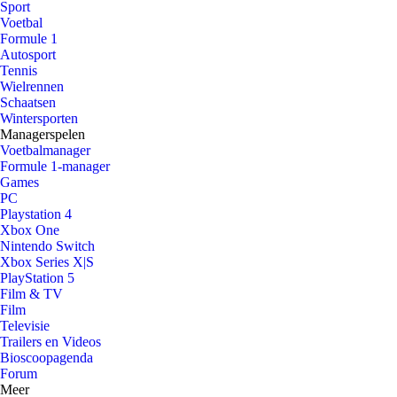
Sport
Voetbal
Formule 1
Autosport
Tennis
Wielrennen
Schaatsen
Wintersporten
Managerspelen
Voetbalmanager
Formule 1-manager
Games
PC
Playstation 4
Xbox One
Nintendo Switch
Xbox Series X|S
PlayStation 5
Film & TV
Film
Televisie
Trailers en Videos
Bioscoopagenda
Forum
Meer