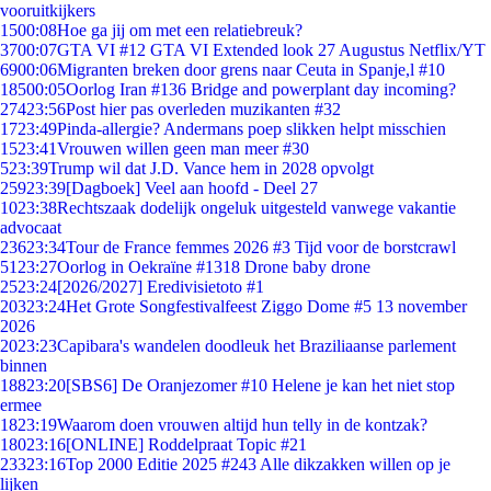
vooruitkijkers
15
00:08
Hoe ga jij om met een relatiebreuk?
37
00:07
GTA VI #12 GTA VI Extended look 27 Augustus Netflix/YT
69
00:06
Migranten breken door grens naar Ceuta in Spanje,l #10
185
00:05
Oorlog Iran #136 Bridge and powerplant day incoming?
274
23:56
Post hier pas overleden muzikanten #32
17
23:49
Pinda-allergie? Andermans poep slikken helpt misschien
15
23:41
Vrouwen willen geen man meer #30
5
23:39
Trump wil dat J.D. Vance hem in 2028 opvolgt
259
23:39
[Dagboek] Veel aan hoofd - Deel 27
10
23:38
Rechtszaak dodelijk ongeluk uitgesteld vanwege vakantie
advocaat
236
23:34
Tour de France femmes 2026 #3 Tijd voor de borstcrawl
51
23:27
Oorlog in Oekraïne #1318 Drone baby drone
25
23:24
[2026/2027] Eredivisietoto #1
203
23:24
Het Grote Songfestivalfeest Ziggo Dome #5 13 november
2026
20
23:23
Capibara's wandelen doodleuk het Braziliaanse parlement
binnen
188
23:20
[SBS6] De Oranjezomer #10 Helene je kan het niet stop
ermee
18
23:19
Waarom doen vrouwen altijd hun telly in de kontzak?
180
23:16
[ONLINE] Roddelpraat Topic #21
233
23:16
Top 2000 Editie 2025 #243 Alle dikzakken willen op je
lijken