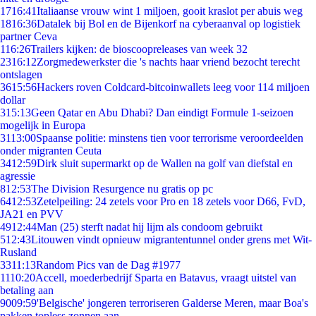
17
16:41
Italiaanse vrouw wint 1 miljoen, gooit kraslot per abuis weg
18
16:36
Datalek bij Bol en de Bijenkorf na cyberaanval op logistiek
partner Ceva
1
16:26
Trailers kijken: de bioscoopreleases van week 32
23
16:12
Zorgmedewerkster die 's nachts haar vriend bezocht terecht
ontslagen
36
15:56
Hackers roven Coldcard-bitcoinwallets leeg voor 114 miljoen
dollar
3
15:13
Geen Qatar en Abu Dhabi? Dan eindigt Formule 1-seizoen
mogelijk in Europa
31
13:00
Spaanse politie: minstens tien voor terrorisme veroordeelden
onder migranten Ceuta
34
12:59
Dirk sluit supermarkt op de Wallen na golf van diefstal en
agressie
8
12:53
The Division Resurgence nu gratis op pc
64
12:53
Zetelpeiling: 24 zetels voor Pro en 18 zetels voor D66, FvD,
JA21 en PVV
49
12:44
Man (25) sterft nadat hij lijm als condoom gebruikt
5
12:43
Litouwen vindt opnieuw migrantentunnel onder grens met Wit-
Rusland
33
11:13
Random Pics van de Dag #1977
11
10:20
Accell, moederbedrijf Sparta en Batavus, vraagt uitstel van
betaling aan
90
09:59
'Belgische' jongeren terroriseren Galderse Meren, maar Boa's
pakken topless zonnen aan