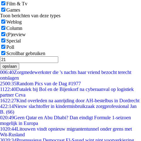
Film & Tv
Games
Toon berichten van deze types
Weblog
Column
(P)review
Special
Poll
Scrollbar gebruiken
opslaan
0
06:40
Zorgmedewerkster die 's nachts haar vriend bezocht terecht
ontslagen
25
00:35
Random Pics van de Dag #1977
11
22:40
Datalek bij Bol en de Bijenkorf na cyberaanval op logistiek
partner Ceva
16
22:27
Kind overleden na aanrijding door AH-bestelbus in Dordrecht
4
22:14
Nieuw slachtoffer in kindermisbruikzaak zorgprofessional Jan
B. (66)
0
20:49
Geen Qatar en Abu Dhabi? Dan eindigt Formule 1-seizoen
mogelijk in Europa
10
20:44
Litouwen vindt opnieuw migrantentunnel onder grens met
Wit-Rusland
30
20:34
Progressieve Democraat El-Sayed wint nipt voorverkiezing