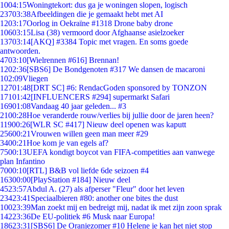
10
04:15
Woningtekort: dus ga je woningen slopen, logisch
237
03:38
Afbeeldingen die je gemaakt hebt met AI
12
03:17
Oorlog in Oekraïne #1318 Drone baby drone
106
03:15
Lisa (38) vermoord door Afghaanse asielzoeker
137
03:14
[AKQ] #3384 Topic met vragen. En soms goede
antwoorden.
47
03:10
[Wielrennen #616] Brennan!
12
02:36
[SBS6] De Bondgenoten #317 We dansen de macaroni
1
02:09
Vliegen
127
01:48
[DRT SC] #6: RendacGoden sponsored by TONZON
171
01:42
[INFLUENCERS #294] supermarkt Safari
169
01:08
Vandaag 40 jaar geleden... #3
21
00:28
Hoe veranderde rouw/verlies bij jullie door de jaren heen?
119
00:26
[WLR SC #417] Nieuw deel openen was kaputt
256
00:21
Vrouwen willen geen man meer #29
34
00:21
Hoe kom je van egels af?
75
00:13
UEFA kondigt boycot van FIFA-competities aan vanwege
plan Infantino
70
00:10
[RTL] B&B vol liefde 6de seizoen #4
163
00:00
[PlayStation #184] Nieuw deel
45
23:57
Abdul A. (27) als afperser "Fleur" door het leven
234
23:41
Speciaalbieren #80: another one bites the dust
100
23:39
Man zoekt mij en bedreigt mij, nadat ik met zijn zoon sprak
142
23:36
De EU-politiek #6 Musk naar Europa!
186
23:31
[SBS6] De Oranjezomer #10 Helene je kan het niet stop