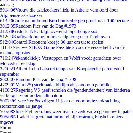
aanslag
59
14:06
Vrouw die asielzoekers hielp in Athene vermoord door
Afghaanse asielzoeker
6
13:26
Grote natuurbrand Boschhuizerbergen groeit naar 100 hectare
30
12:35
Random Pics van de Dag #1973
3
12:28
Gedurfd NEC blijft overeind bij Olympiakos
5
12:23
Kraftwerk brengt ruimteschip terug naar Eindhoven
5
12:04
Control Resonant kost je 30 uur om uit te spelen
1
11:47
Nieuwe XBOX Game Pass titels voor de eerste helft van de
maand augustus
7
10:24
Vakantiekiekje Verstappen en Wolff voedt geruchten over
Mercedes-overstap
32
10:21
Albert Heijn halveert tempo van Koopzegels sparen vanaf
september
80
09:07
Random Pics van de Dag #1798
47
09:07
Man (25) sterft nadat hij lijm als condoom gebruikt
41
08:27
Regering VS geeft scholen die 'genderidentiteit' van kinderen
verbergen voor ouders ultimatum
50
07:26
Twee Syriërs krijgen 11 jaar cel voor brute verkrachting
stomdronken 18-jarige
5
05/08
Street Fighter 6-fans weer over de zeik vanwege nieuwste patch
9
05/08
NL-alert na grote natuurbrand bij Oostrum, blushelikopters
ingezet
Forum
Forum