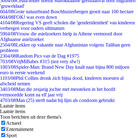
30
04/08
Ceuta-leider noemt Marokkaanse grensaanval door migranten
'gruweldaad'
6
04/08
Grote natuurbrand Boschhuizerbergen groeit naar 100 hectare
6
04/08
FOK! was even down
41
04/08
Regering VS geeft scholen die 'genderidentiteit' van kinderen
verbergen voor ouders ultimatum
59
04/08
Vrouw die asielzoekers hielp in Athene vermoord door
Afghaanse asielzoeker
25
04/08
Lekker op vakantie naar Afghanistan volgens Taliban geen
probleem
23
04/08
Random Pics van de Dag #1975
7
03/08
VrijMiBabes #315 (not very sfw!)
10
03/08
Spider-Man: Brand New Day knalt naar bijna 800 miljoen
euro in eerste weekend
11
03/08
Phil Collins dronk zich bijna dood, kinderen moesten al
afscheid nemen
34
03/08
Man die zesjarig jochie met messteken in het hoofd
vermoordde komt na elf jaar vrij
47
03/08
Man (25) sterft nadat hij lijm als condoom gebruikt
Laatste items
Laatste items
Toon berichten uit deze thema's
Actueel
Entertainment
Sport