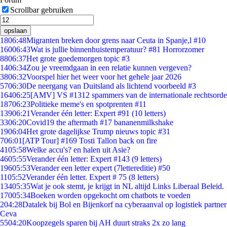
Scrollbar gebruiken
opslaan
18
06:48
Migranten breken door grens naar Ceuta in Spanje,l #10
160
06:43
Wat is jullie binnenhuistemperatuur? #81 Horrorzomer
88
06:37
Het grote goedemorgen topic #3
14
06:34
Zou je vreemdgaan in een relatie kunnen vergeven?
38
06:32
Voorspel hier het weer voor het gehele jaar 2026
57
06:30
De neergang van Duitsland als lichtend voorbeeld #3
164
06:25
[AMV] VS #1312 spammers van de internationale rechtsorde
187
06:23
Politieke meme's en spotprenten #11
139
06:21
Verander één letter: Expert #91 (10 letters)
33
06:20
Covid19 the aftermath #17 bananenmilkshake
19
06:04
Het grote dagelijkse Trump nieuws topic #31
7
06:01
[ATP Tour] #169 Tosti Tallon back on fire
41
05:58
Welke accu's? en halen uit Asie?
46
05:55
Verander één letter: Expert #143 (9 letters)
196
05:53
Verander een letter expert (7lettereditie) #50
11
05:52
Verander één letter. Expert # 75 (8 letters)
134
05:35
Wat je ook stemt, je krijgt in NL altijd Links Liberaal Beleid.
170
05:34
Boeken worden opgekocht om chatbots te voeden
2
04:28
Datalek bij Bol en Bijenkorf na cyberaanval op logistiek partner
Ceva
55
04:20
Koopzegels sparen bij AH duurt straks 2x zo lang