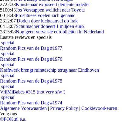
27
22:38
Kunstenaar exposeert demente moeder
51
00:43
Jos Verstappen wellicht naar Toyota
60
18:43
Prostituees voelen zich genaaid
23
12:07
'Doden door luchtaanval op Irak'
64
13:07
Schumacher doneert 1 miljoen euro
28
15:08
Nog geen vervalste eurobiljetten in Nederland
Laatste reviews en specials
special
Random Pics van de Dag #1977
special
Random Pics van de Dag #1976
special
Kraftwerk brengt ruimteschip terug naar Eindhoven
special
Random Pics van de Dag #1975
special
VrijMiBabes #315 (not very sfw!)
special
Random Pics van de Dag #1974
Algemene Voorwaarden
|
Privacy Policy
|
Cookievoorkeuren
Volg ons
©FOK.nl e.a.