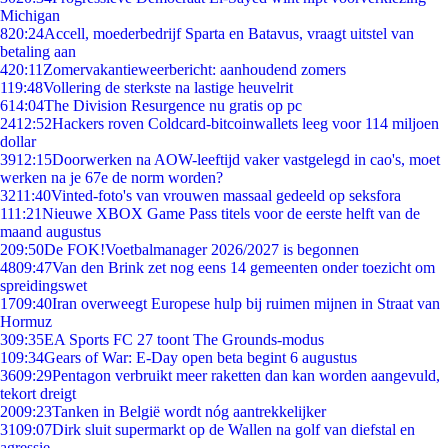
Michigan
8
20:24
Accell, moederbedrijf Sparta en Batavus, vraagt uitstel van
betaling aan
4
20:11
Zomervakantieweerbericht: aanhoudend zomers
1
19:48
Vollering de sterkste na lastige heuvelrit
6
14:04
The Division Resurgence nu gratis op pc
24
12:52
Hackers roven Coldcard-bitcoinwallets leeg voor 114 miljoen
dollar
39
12:15
Doorwerken na AOW-leeftijd vaker vastgelegd in cao's, moet
werken na je 67e de norm worden?
32
11:40
Vinted-foto's van vrouwen massaal gedeeld op seksfora
1
11:21
Nieuwe XBOX Game Pass titels voor de eerste helft van de
maand augustus
2
09:50
De FOK!Voetbalmanager 2026/2027 is begonnen
48
09:47
Van den Brink zet nog eens 14 gemeenten onder toezicht om
spreidingswet
17
09:40
Iran overweegt Europese hulp bij ruimen mijnen in Straat van
Hormuz
3
09:35
EA Sports FC 27 toont The Grounds-modus
1
09:34
Gears of War: E-Day open beta begint 6 augustus
36
09:29
Pentagon verbruikt meer raketten dan kan worden aangevuld,
tekort dreigt
20
09:23
Tanken in België wordt nóg aantrekkelijker
31
09:07
Dirk sluit supermarkt op de Wallen na golf van diefstal en
agressie