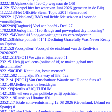
32
22:18
[Alpineskiën] #20 Op weg naar de OS!
41
22:15
Voorspel hier het weer van Juni 2026 (gemeten in de Bilt)
112
22:13
[Het Officiële Steam Topic #201] Steamrolled
209
22:11
[Videoland] B&B vol liefde 6de seizoen #1 voor de
vooruitkijkers
248
22:09
[Dagboek] Veel aan hoofd - Deel 27
170
22:03
Oorlog Iran #136 Bridge and powerplant day incoming?
239
21:54
Vinted #15 nog-net-niet gratis en verzendgezeur
84
21:53
[Britse politiek] #141 Declining Gracefully Was Never Really
an Option
31
21:52
[Voorspellen] Voorspel de eindstand van de Eredivisie
2026/2027
143
21:51
[NPO1] We zijn er bijna 2026 #1
23
21:51
Heb jij wel eens (online of irl) te maken gehad met
discriminatie?
92
21:50
CIDP. Kent u dat, beste mensen?
172
21:50
Zuunig zijn, it's a way of life! #22
281
21:41
[NPO1] Van Onschatbare Waarde met Dionne Stax #2
13
21:40
Aftellen naar de kerstdagen
39
21:39
[Netflix #210] TUDUM
14
21:33
Ik wil een eigen politieke partij oprichten
202
21:19
Russia vs Ukraine #91
235
21:17
Totale zonsverduistering 12-08-2026 (Groenland, IJsland en
Spanje) #1
50
21:16
Zieke Christina Applegate verschijnt voor het laatst op de rode