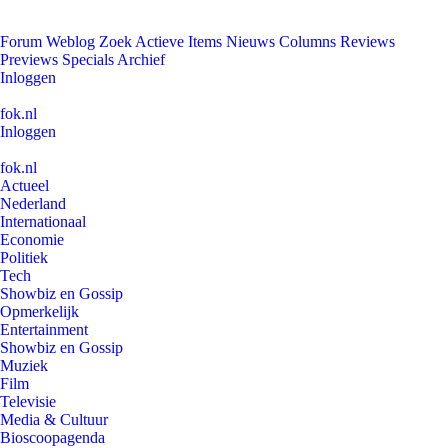
Forum
Weblog
Zoek
Actieve Items
Nieuws
Columns
Reviews
Previews
Specials
Archief
Inloggen
fok.nl
Inloggen
fok.nl
Actueel
Nederland
Internationaal
Economie
Politiek
Tech
Showbiz en Gossip
Opmerkelijk
Entertainment
Showbiz en Gossip
Muziek
Film
Televisie
Media & Cultuur
Bioscoopagenda