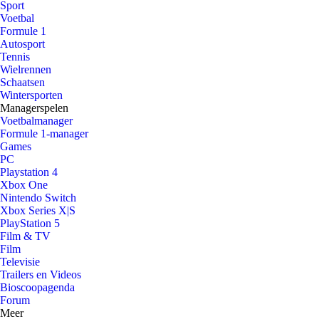
Sport
Voetbal
Formule 1
Autosport
Tennis
Wielrennen
Schaatsen
Wintersporten
Managerspelen
Voetbalmanager
Formule 1-manager
Games
PC
Playstation 4
Xbox One
Nintendo Switch
Xbox Series X|S
PlayStation 5
Film & TV
Film
Televisie
Trailers en Videos
Bioscoopagenda
Forum
Meer