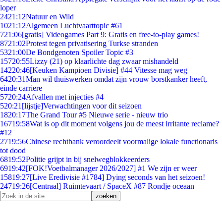
loper
24
21:12
Natuur en Wild
10
21:12
Algemeen Luchtvaarttopic #61
7
21:06
[gratis] Videogames Part 9: Gratis en free-to-play games!
87
21:02
Protest tegen privatisering Turkse stranden
53
21:00
De Bondgenoten Spoiler Topic #3
157
20:55
Lizzy (21) op klaarlichte dag zwaar mishandeld
142
20:46
[Keuken Kampioen Divisie] #44 Vitesse mag weg
64
20:31
Man wil thuiswerken omdat zijn vrouw borstkanker heeft,
einde carriere
57
20:24
Afvallen met injecties #4
5
20:21
[lijstje]Verwachtingen voor dit seizoen
18
20:17
The Grand Tour #5 Nieuwe serie - nieuw trio
167
19:58
Wat is op dit moment volgens jou de meest irritante reclame?
#12
27
19:56
Chinese rechtbank veroordeelt voormalige lokale functionaris
tot dood
68
19:52
Politie grijpt in bij snelwegblokkeerders
69
19:42
[FOK!Voetbalmanager 2026/2027] #1 We zijn er weer
158
19:27
[Live Eredivisie #1784] Dying seconds van het seizoen!
247
19:26
[Centraal] Ruimtevaart / SpaceX #87 Rondje oceaan