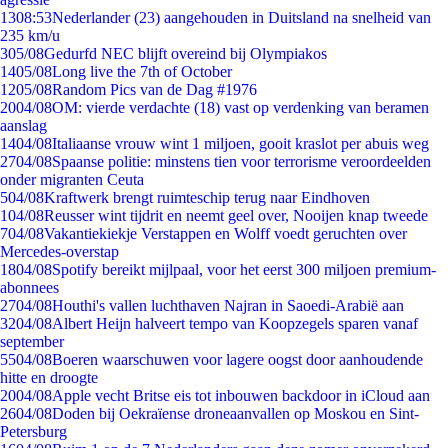
13
08:53
Nederlander (23) aangehouden in Duitsland na snelheid van
235 km/u
3
05/08
Gedurfd NEC blijft overeind bij Olympiakos
14
05/08
Long live the 7th of October
12
05/08
Random Pics van de Dag #1976
20
04/08
OM: vierde verdachte (18) vast op verdenking van beramen
aanslag
14
04/08
Italiaanse vrouw wint 1 miljoen, gooit kraslot per abuis weg
27
04/08
Spaanse politie: minstens tien voor terrorisme veroordeelden
onder migranten Ceuta
5
04/08
Kraftwerk brengt ruimteschip terug naar Eindhoven
1
04/08
Reusser wint tijdrit en neemt geel over, Nooijen knap tweede
7
04/08
Vakantiekiekje Verstappen en Wolff voedt geruchten over
Mercedes-overstap
18
04/08
Spotify bereikt mijlpaal, voor het eerst 300 miljoen premium-
abonnees
27
04/08
Houthi's vallen luchthaven Najran in Saoedi-Arabië aan
32
04/08
Albert Heijn halveert tempo van Koopzegels sparen vanaf
september
55
04/08
Boeren waarschuwen voor lagere oogst door aanhoudende
hitte en droogte
20
04/08
Apple vecht Britse eis tot inbouwen backdoor in iCloud aan
26
04/08
Doden bij Oekraïense droneaanvallen op Moskou en Sint-
Petersburg