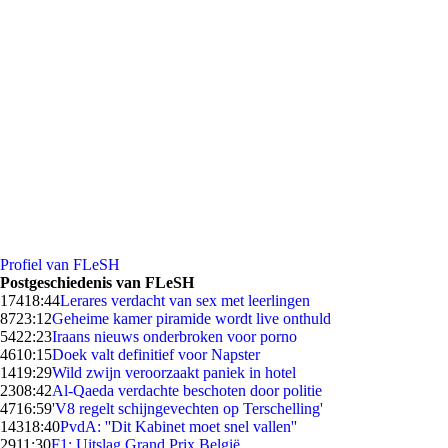
Profiel van FLeSH
Postgeschiedenis van FLeSH
174
18:44
Lerares verdacht van sex met leerlingen
87
23:12
Geheime kamer piramide wordt live onthuld
54
22:23
Iraans nieuws onderbroken voor porno
46
10:15
Doek valt definitief voor Napster
14
19:29
Wild zwijn veroorzaakt paniek in hotel
23
08:42
Al-Qaeda verdachte beschoten door politie
47
16:59
'V8 regelt schijngevechten op Terschelling'
143
18:40
PvdA: ''Dit Kabinet moet snel vallen''
29
11:30
F1: Uitslag Grand Prix België