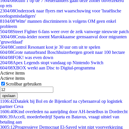
16
04/08
Ruim 1 op de 7 Nederlanders gaan deze zomer onverzekerd
op reis
23
04/08
Onderzoek naar flyers met waarschuwing voor 'Israëlische
oorlogsmisdadigers'
81
04/08
'Witte' mannen discrimineren is volgens OM geen enkel
probleem
5
04/08
Street Fighter 6-fans weer over de zeik vanwege nieuwste patch
30
04/08
Ceuta-leider noemt Marokkaanse grensaanval door migranten
'gruweldaad'
5
04/08
Control Resonant kost je 30 uur om uit te spelen
6
04/08
Grote natuurbrand Boschhuizerbergen groeit naar 100 hectare
6
04/08
FOK! was even down
2
04/08
Apex Legends stopt vandaag op Nintendo Switch
6
04/08
XBOX werkt aan Disc to Digital-programma
Actieve items
Actieve items
Scrollbar gebruiken
opslaan
11
06:42
Datalek bij Bol en de Bijenkorf na cyberaanval op logistiek
partner Ceva
16
06:40
Kind overleden na aanrijding door AH-bestelbus in Dordrecht
8
06:39
Accell, moederbedrijf Sparta en Batavus, vraagt uitstel van
betaling aan
30
05:12
Progressieve Democraat El-Sayed wint nipt voorverkiezing