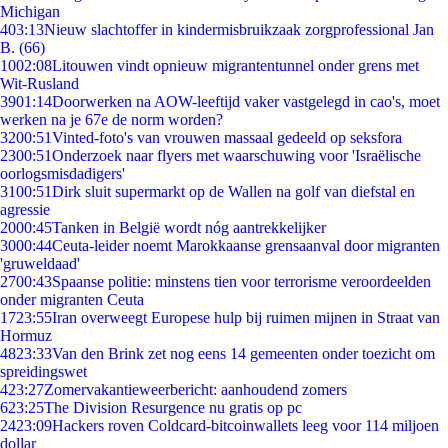
Michigan
4
03:13
Nieuw slachtoffer in kindermisbruikzaak zorgprofessional Jan
B. (66)
10
02:08
Litouwen vindt opnieuw migrantentunnel onder grens met
Wit-Rusland
39
01:14
Doorwerken na AOW-leeftijd vaker vastgelegd in cao's, moet
werken na je 67e de norm worden?
32
00:51
Vinted-foto's van vrouwen massaal gedeeld op seksfora
23
00:51
Onderzoek naar flyers met waarschuwing voor 'Israëlische
oorlogsmisdadigers'
31
00:51
Dirk sluit supermarkt op de Wallen na golf van diefstal en
agressie
20
00:45
Tanken in België wordt nóg aantrekkelijker
30
00:44
Ceuta-leider noemt Marokkaanse grensaanval door migranten
'gruweldaad'
27
00:43
Spaanse politie: minstens tien voor terrorisme veroordeelden
onder migranten Ceuta
17
23:55
Iran overweegt Europese hulp bij ruimen mijnen in Straat van
Hormuz
48
23:33
Van den Brink zet nog eens 14 gemeenten onder toezicht om
spreidingswet
4
23:27
Zomervakantieweerbericht: aanhoudend zomers
6
23:25
The Division Resurgence nu gratis op pc
24
23:09
Hackers roven Coldcard-bitcoinwallets leeg voor 114 miljoen
dollar