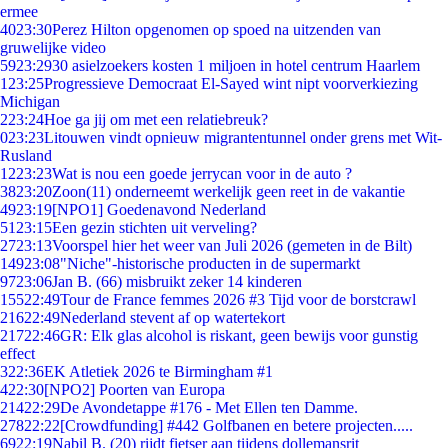
ermee
40
23:30
Perez Hilton opgenomen op spoed na uitzenden van
gruwelijke video
59
23:29
30 asielzoekers kosten 1 miljoen in hotel centrum Haarlem
1
23:25
Progressieve Democraat El-Sayed wint nipt voorverkiezing
Michigan
2
23:24
Hoe ga jij om met een relatiebreuk?
0
23:23
Litouwen vindt opnieuw migrantentunnel onder grens met Wit-
Rusland
12
23:23
Wat is nou een goede jerrycan voor in de auto ?
38
23:20
Zoon(11) onderneemt werkelijk geen reet in de vakantie
49
23:19
[NPO1] Goedenavond Nederland
51
23:15
Een gezin stichten uit verveling?
27
23:13
Voorspel hier het weer van Juli 2026 (gemeten in de Bilt)
149
23:08
"Niche"-historische producten in de supermarkt
97
23:06
Jan B. (66) misbruikt zeker 14 kinderen
155
22:49
Tour de France femmes 2026 #3 Tijd voor de borstcrawl
216
22:49
Nederland stevent af op watertekort
217
22:46
GR: Elk glas alcohol is riskant, geen bewijs voor gunstig
effect
3
22:36
EK Atletiek 2026 te Birmingham #1
4
22:30
[NPO2] Poorten van Europa
214
22:29
De Avondetappe #176 - Met Ellen ten Damme.
278
22:22
[Crowdfunding] #442 Golfbanen en betere projecten.....
69
22:19
Nabil B. (20) rijdt fietser aan tijdens dollemansrit