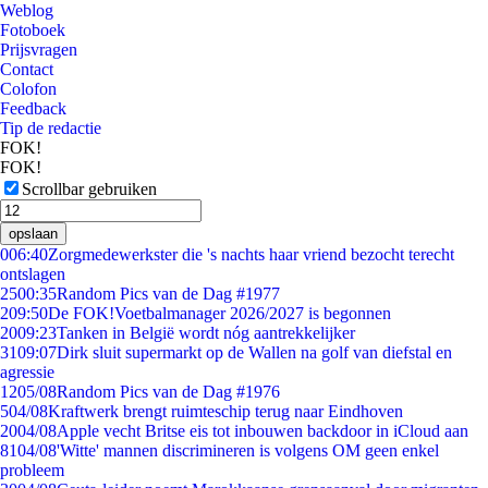
Weblog
Fotoboek
Prijsvragen
Contact
Colofon
Feedback
Tip de redactie
FOK!
FOK!
Scrollbar gebruiken
opslaan
0
06:40
Zorgmedewerkster die 's nachts haar vriend bezocht terecht
ontslagen
25
00:35
Random Pics van de Dag #1977
2
09:50
De FOK!Voetbalmanager 2026/2027 is begonnen
20
09:23
Tanken in België wordt nóg aantrekkelijker
31
09:07
Dirk sluit supermarkt op de Wallen na golf van diefstal en
agressie
12
05/08
Random Pics van de Dag #1976
5
04/08
Kraftwerk brengt ruimteschip terug naar Eindhoven
20
04/08
Apple vecht Britse eis tot inbouwen backdoor in iCloud aan
81
04/08
'Witte' mannen discrimineren is volgens OM geen enkel
probleem