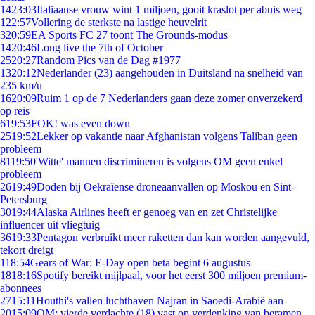
14
23:03
Italiaanse vrouw wint 1 miljoen, gooit kraslot per abuis weg
1
22:57
Vollering de sterkste na lastige heuvelrit
3
20:59
EA Sports FC 27 toont The Grounds-modus
14
20:46
Long live the 7th of October
25
20:27
Random Pics van de Dag #1977
13
20:12
Nederlander (23) aangehouden in Duitsland na snelheid van
235 km/u
16
20:09
Ruim 1 op de 7 Nederlanders gaan deze zomer onverzekerd
op reis
6
19:53
FOK! was even down
25
19:52
Lekker op vakantie naar Afghanistan volgens Taliban geen
probleem
81
19:50
'Witte' mannen discrimineren is volgens OM geen enkel
probleem
26
19:49
Doden bij Oekraïense droneaanvallen op Moskou en Sint-
Petersburg
30
19:44
Alaska Airlines heeft er genoeg van en zet Christelijke
influencer uit vliegtuig
36
19:33
Pentagon verbruikt meer raketten dan kan worden aangevuld,
tekort dreigt
1
18:54
Gears of War: E-Day open beta begint 6 augustus
18
18:16
Spotify bereikt mijlpaal, voor het eerst 300 miljoen premium-
abonnees
27
15:11
Houthi's vallen luchthaven Najran in Saoedi-Arabië aan
20
15:09
OM: vierde verdachte (18) vast op verdenking van beramen