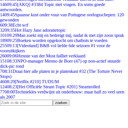
146
09:45
[AKQ] #3384 Topic met vragen. En soms goede
antwoorden.
14
09:45
Spaanse kust onder vuur van Portugese oorlogsschepen: 120
gewonden
6
09:38
Echt wrf
32
09:35
Het Hazy Jane adoratietopic
101
09:29
Man zoekt mij en bedreigt mij, nadat ik met zijn zoon sprak
189
09:25
Boeken worden opgekocht om chatbots te voeden
255
09:13
[Videoland] B&B vol liefde 6de seizoen #1 voor de
vooruitkijkers
260
09:06
Hennie van der Most failliet verklaard
151
08:33
NPO-manager Menno de Boer (47) op non-actief stuurde
dick-pic rond
7
08:31
Draai hier alle platen in je platenkast #32 (The Torture Never
Stops)
46
08:29
[Netflix #210] TUDUM
124
08:23
[Het Officiële Steam Topic #201] Steamrolled
77
08:00
Techniekles verdwijnt uit onderbouw: maar half zo veel uren
als 2007