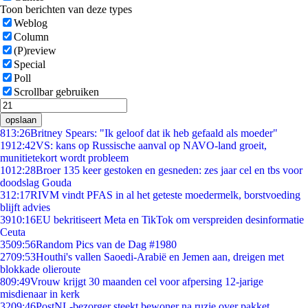
Toon berichten van deze types
Weblog
Column
(P)review
Special
Poll
Scrollbar gebruiken
opslaan
8
13:26
Britney Spears: "Ik geloof dat ik heb gefaald als moeder"
19
12:42
VS: kans op Russische aanval op NAVO-land groeit,
munitietekort wordt probleem
10
12:28
Broer 135 keer gestoken en gesneden: zes jaar cel en tbs voor
doodslag Gouda
3
12:17
RIVM vindt PFAS in al het geteste moedermelk, borstvoeding
blijft advies
39
10:16
EU bekritiseert Meta en TikTok om verspreiden desinformatie
Ceuta
35
09:56
Random Pics van de Dag #1980
27
09:53
Houthi's vallen Saoedi-Arabië en Jemen aan, dreigen met
blokkade olieroute
8
09:49
Vrouw krijgt 30 maanden cel voor afpersing 12-jarige
misdienaar in kerk
32
09:46
PostNL-bezorger steekt bewoner na ruzie over pakket