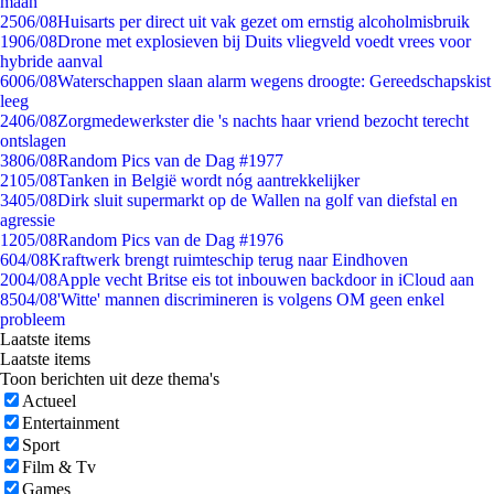
maan
25
06/08
Huisarts per direct uit vak gezet om ernstig alcoholmisbruik
19
06/08
Drone met explosieven bij Duits vliegveld voedt vrees voor
hybride aanval
60
06/08
Waterschappen slaan alarm wegens droogte: Gereedschapskist
leeg
24
06/08
Zorgmedewerkster die 's nachts haar vriend bezocht terecht
ontslagen
38
06/08
Random Pics van de Dag #1977
21
05/08
Tanken in België wordt nóg aantrekkelijker
34
05/08
Dirk sluit supermarkt op de Wallen na golf van diefstal en
agressie
12
05/08
Random Pics van de Dag #1976
6
04/08
Kraftwerk brengt ruimteschip terug naar Eindhoven
20
04/08
Apple vecht Britse eis tot inbouwen backdoor in iCloud aan
85
04/08
'Witte' mannen discrimineren is volgens OM geen enkel
probleem
Laatste items
Laatste items
Toon berichten uit deze thema's
Actueel
Entertainment
Sport
Film & Tv
Games