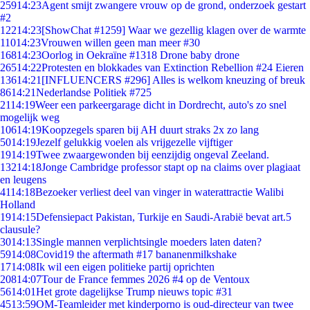
259
14:23
Agent smijt zwangere vrouw op de grond, onderzoek gestart
#2
122
14:23
[ShowChat #1259] Waar we gezellig klagen over de warmte
110
14:23
Vrouwen willen geen man meer #30
168
14:23
Oorlog in Oekraïne #1318 Drone baby drone
265
14:22
Protesten en blokkades van Extinction Rebellion #24 Eieren
136
14:21
[INFLUENCERS #296] Alles is welkom kneuzing of breuk
86
14:21
Nederlandse Politiek #725
21
14:19
Weer een parkeergarage dicht in Dordrecht, auto's zo snel
mogelijk weg
106
14:19
Koopzegels sparen bij AH duurt straks 2x zo lang
50
14:19
Jezelf gelukkig voelen als vrijgezelle vijftiger
19
14:19
Twee zwaargewonden bij eenzijdig ongeval Zeeland.
132
14:18
Jonge Cambridge professor stapt op na claims over plagiaat
en leugens
41
14:18
Bezoeker verliest deel van vinger in waterattractie Walibi
Holland
19
14:15
Defensiepact Pakistan, Turkije en Saudi-Arabië bevat art.5
clausule?
30
14:13
Single mannen verplichtsingle moeders laten daten?
59
14:08
Covid19 the aftermath #17 bananenmilkshake
17
14:08
Ik wil een eigen politieke partij oprichten
208
14:07
Tour de France femmes 2026 #4 op de Ventoux
56
14:01
Het grote dagelijkse Trump nieuws topic #31
45
13:59
OM-Teamleider met kinderporno is oud-directeur van twee