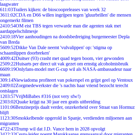
laagwater
6
11:03
Trailers kijken: de bioscoopreleases van week 32
36
11:02
CDA en D66 willen ingrijpen tegen 'gluurbrillen' die mensen
ongemerkt filmen
24
10:54
OM eist TBS tegen verwarde man die agenten stak met
aardappelschilmesje
24
10:18
Vier aanhoudingen na doodsbedreiging burgemeester Depla
van Breda
56
09:52
Dikke Van Dale neemt 'vulvalippen' op: 'stigma op
schaamlippen doorbreken'
40
09:42
Duitser (93) crasht met quad tegen boom, vier gewonden
25
09:22
Huisarts per direct uit vak gezet om ernstig alcoholmisbruik
66
09:19
Onlyfans-model met G-cup wil als NASA-ambassadeur naar
maan
3
09:14
Niewiadoma profiteert van pokerspel en grijpt geel op Ventoux
24
09:02
Zorgmedewerkster die 's nachts haar vriend bezocht terecht
ontslagen
12
03:57
VrijMiBabes #316 (not very sfw!)
23
03:02
Quake krijgt na 30 jaar een gratis uitbreiding
11
01:06
Benzineprijs daalt verder, onzekerheid over Straat van Hormuz
blijft
11
23:30
Smokkelbende opgerold in Spanje, verdienden miljoenen aan
migranten
47
22:43
Trump wil dat J.D. Vance hem in 2028 opvolgt
34
22:32
Ceuta-leider noemt Marokkaanse grensaanval door migranten