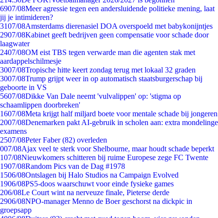
69
07/08
Meer agressie tegen een andersluidende politieke mening, laat
jij je intimideren?
31
07/08
Amsterdams dierenasiel DOA overspoeld met babykonijntjes
29
07/08
Kabinet geeft bedrijven geen compensatie voor schade door
laagwater
24
07/08
OM eist TBS tegen verwarde man die agenten stak met
aardappelschilmesje
30
07/08
Tropische hitte keert zondag terug met lokaal 32 graden
30
07/08
Trump grijpt weer in op automatisch staatsburgerschap bij
geboorte in VS
56
07/08
Dikke Van Dale neemt 'vulvalippen' op: 'stigma op
schaamlippen doorbreken'
16
07/08
Meta krijgt half miljard boete voor mentale schade bij jongeren
20
07/08
Denemarken pakt AI-gebruik in scholen aan: extra mondelinge
examens
25
07/08
Peter Faber (82) overleden
0
07/08
Ajax veel te sterk voor Shelbourne, maar houdt schade beperkt
1
07/08
Nieuwkomers schitteren bij ruime Europese zege FC Twente
19
07/08
Random Pics van de Dag #1978
15
06/08
Ontslagen bij Halo Studios na Campaign Evolved
19
06/08
PS5-doos waarschuwt voor einde fysieke games
2
06/08
Le Court wint na nerveuze finale, Pieterse derde
29
06/08
NPO-manager Menno de Boer geschorst na dickpic in
groepsapp