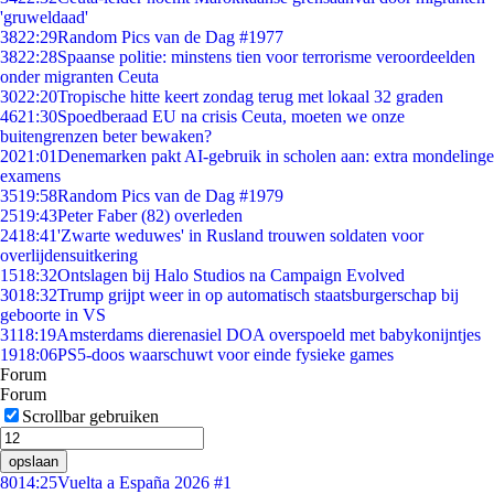
'gruweldaad'
38
22:29
Random Pics van de Dag #1977
38
22:28
Spaanse politie: minstens tien voor terrorisme veroordeelden
onder migranten Ceuta
30
22:20
Tropische hitte keert zondag terug met lokaal 32 graden
46
21:30
Spoedberaad EU na crisis Ceuta, moeten we onze
buitengrenzen beter bewaken?
20
21:01
Denemarken pakt AI-gebruik in scholen aan: extra mondelinge
examens
35
19:58
Random Pics van de Dag #1979
25
19:43
Peter Faber (82) overleden
24
18:41
'Zwarte weduwes' in Rusland trouwen soldaten voor
overlijdensuitkering
15
18:32
Ontslagen bij Halo Studios na Campaign Evolved
30
18:32
Trump grijpt weer in op automatisch staatsburgerschap bij
geboorte in VS
31
18:19
Amsterdams dierenasiel DOA overspoeld met babykonijntjes
19
18:06
PS5-doos waarschuwt voor einde fysieke games
Forum
Forum
Scrollbar gebruiken
opslaan
80
14:25
Vuelta a España 2026 #1