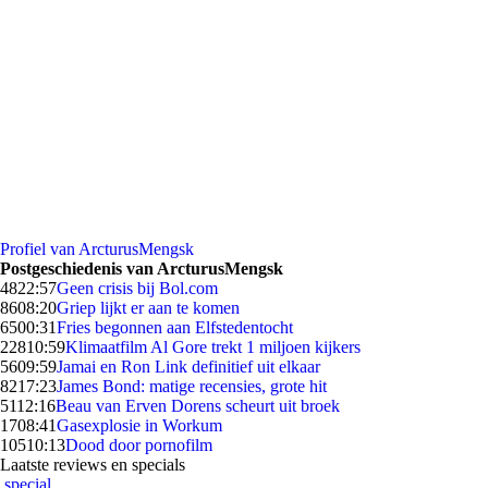
Profiel van ArcturusMengsk
Postgeschiedenis van ArcturusMengsk
48
22:57
Geen crisis bij Bol.com
86
08:20
Griep lijkt er aan te komen
65
00:31
Fries begonnen aan Elfstedentocht
228
10:59
Klimaatfilm Al Gore trekt 1 miljoen kijkers
56
09:59
Jamai en Ron Link definitief uit elkaar
82
17:23
James Bond: matige recensies, grote hit
51
12:16
Beau van Erven Dorens scheurt uit broek
17
08:41
Gasexplosie in Workum
105
10:13
Dood door pornofilm
Laatste reviews en specials
special