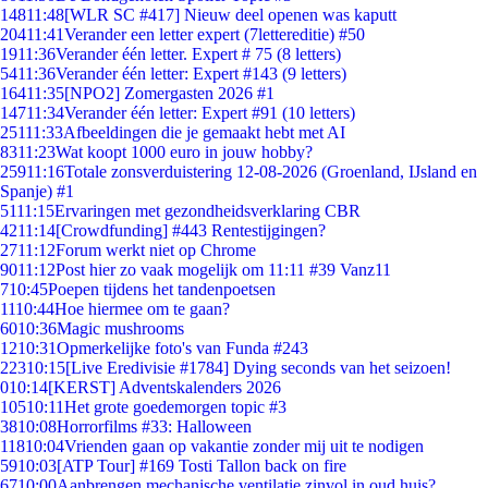
148
11:48
[WLR SC #417] Nieuw deel openen was kaputt
204
11:41
Verander een letter expert (7lettereditie) #50
19
11:36
Verander één letter. Expert # 75 (8 letters)
54
11:36
Verander één letter: Expert #143 (9 letters)
164
11:35
[NPO2] Zomergasten 2026 #1
147
11:34
Verander één letter: Expert #91 (10 letters)
251
11:33
Afbeeldingen die je gemaakt hebt met AI
83
11:23
Wat koopt 1000 euro in jouw hobby?
259
11:16
Totale zonsverduistering 12-08-2026 (Groenland, IJsland en
Spanje) #1
51
11:15
Ervaringen met gezondheidsverklaring CBR
42
11:14
[Crowdfunding] #443 Rentestijgingen?
27
11:12
Forum werkt niet op Chrome
90
11:12
Post hier zo vaak mogelijk om 11:11 #39 Vanz11
7
10:45
Poepen tijdens het tandenpoetsen
11
10:44
Hoe hiermee om te gaan?
60
10:36
Magic mushrooms
12
10:31
Opmerkelijke foto's van Funda #243
223
10:15
[Live Eredivisie #1784] Dying seconds van het seizoen!
0
10:14
[KERST] Adventskalenders 2026
105
10:11
Het grote goedemorgen topic #3
38
10:08
Horrorfilms #33: Halloween
118
10:04
Vrienden gaan op vakantie zonder mij uit te nodigen
59
10:03
[ATP Tour] #169 Tosti Tallon back on fire
67
10:00
Aanbrengen mechanische ventilatie zinvol in oud huis?