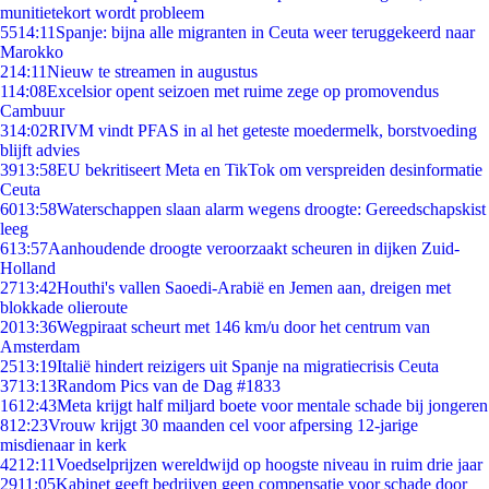
munitietekort wordt probleem
55
14:11
Spanje: bijna alle migranten in Ceuta weer teruggekeerd naar
Marokko
2
14:11
Nieuw te streamen in augustus
1
14:08
Excelsior opent seizoen met ruime zege op promovendus
Cambuur
3
14:02
RIVM vindt PFAS in al het geteste moedermelk, borstvoeding
blijft advies
39
13:58
EU bekritiseert Meta en TikTok om verspreiden desinformatie
Ceuta
60
13:58
Waterschappen slaan alarm wegens droogte: Gereedschapskist
leeg
6
13:57
Aanhoudende droogte veroorzaakt scheuren in dijken Zuid-
Holland
27
13:42
Houthi's vallen Saoedi-Arabië en Jemen aan, dreigen met
blokkade olieroute
20
13:36
Wegpiraat scheurt met 146 km/u door het centrum van
Amsterdam
25
13:19
Italië hindert reizigers uit Spanje na migratiecrisis Ceuta
37
13:13
Random Pics van de Dag #1833
16
12:43
Meta krijgt half miljard boete voor mentale schade bij jongeren
8
12:23
Vrouw krijgt 30 maanden cel voor afpersing 12-jarige
misdienaar in kerk
42
12:11
Voedselprijzen wereldwijd op hoogste niveau in ruim drie jaar
29
11:05
Kabinet geeft bedrijven geen compensatie voor schade door