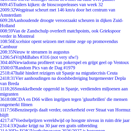
6
09:45
Trailers kijken: de bioscoopreleases van week 32
20
09:32
Wegpiraat scheurt met 146 km/u door het centrum van
Amsterdam
6
09:28
Aanhoudende droogte veroorzaakt scheuren in dijken Zuid-
Holland
0
08:59
Van de Zandschulp overleeft matchpoints, ook Griekspoor
verder in Montreal
1
08:56
Excelsior opent seizoen met ruime zege op promovendus
Cambuur
2
08:35
Nieuw te streamen in augustus
12
06:54
VrijMiBabes #316 (not very sfw!)
3
04:46
Niewiadoma profiteert van pokerspel en grijpt geel op Ventoux
35
00:07
Random Pics van de Dag #1979
25
18:47
Italië hindert reizigers uit Spanje na migratiecrisis Ceuta
24
18:31
Vier aanhoudingen na doodsbedreiging burgemeester Depla
van Breda
11
18:26
Smokkelbende opgerold in Spanje, verdienden miljoenen aan
migranten
36
18:08
CDA en D66 willen ingrijpen tegen 'gluurbrillen' die mensen
ongemerkt filmen
11
17:56
Benzineprijs daalt verder, onzekerheid over Straat van Hormuz
blijft
42
17:47
Voedselprijzen wereldwijd op hoogste niveau in ruim drie jaar
23
14:33
Quake krijgt na 30 jaar een gratis uitbreiding
2
14:30
De FOK!Voetbalmanager 2026/2027 is begonnen