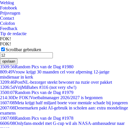
Weblog
Fotoboek
Prijsvragen
Contact
Colofon
Feedback
Tip de redactie
FOK!
FOK!
Scrollbar gebruiken
opslaan
35
09:56
Random Pics van de Dag #1980
8
09:49
Vrouw krijgt 30 maanden cel voor afpersing 12-jarige
misdienaar in kerk
32
09:46
PostNL-bezorger steekt bewoner na ruzie over pakket
12
06:54
VrijMiBabes #316 (not very sfw!)
35
00:07
Random Pics van de Dag #1979
2
14:30
De FOK!Voetbalmanager 2026/2027 is begonnen
16
07/08
Meta krijgt half miljard boete voor mentale schade bij jongeren
20
07/08
Denemarken pakt AI-gebruik in scholen aan: extra mondelinge
examens
19
07/08
Random Pics van de Dag #1978
66
06/08
Onlyfans-model met G-cup wil als NASA-ambassadeur naar