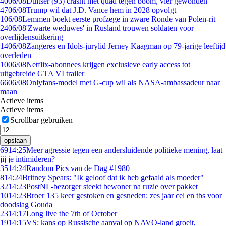
40
06/08
Duitser (93) crasht met quad tegen boom, vier gewonden
47
06/08
Trump wil dat J.D. Vance hem in 2028 opvolgt
1
06/08
Lemmen boekt eerste profzege in zware Ronde van Polen-rit
24
06/08
'Zwarte weduwes' in Rusland trouwen soldaten voor
overlijdensuitkering
14
06/08
Zangeres en Idols-jurylid Jerney Kaagman op 79-jarige leeftijd
overleden
10
06/08
Netflix-abonnees krijgen exclusieve early access tot
uitgebreide GTA VI trailer
66
06/08
Onlyfans-model met G-cup wil als NASA-ambassadeur naar
maan
Actieve items
Actieve items
Scrollbar gebruiken
opslaan
69
14:25
Meer agressie tegen een andersluidende politieke mening, laat
jij je intimideren?
35
14:24
Random Pics van de Dag #1980
8
14:24
Britney Spears: "Ik geloof dat ik heb gefaald als moeder"
32
14:23
PostNL-bezorger steekt bewoner na ruzie over pakket
10
14:23
Broer 135 keer gestoken en gesneden: zes jaar cel en tbs voor
doodslag Gouda
23
14:17
Long live the 7th of October
19
14:15
VS: kans op Russische aanval op NAVO-land groeit,