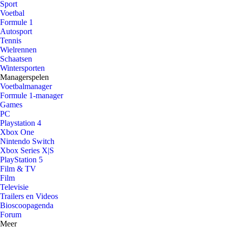
Sport
Voetbal
Formule 1
Autosport
Tennis
Wielrennen
Schaatsen
Wintersporten
Managerspelen
Voetbalmanager
Formule 1-manager
Games
PC
Playstation 4
Xbox One
Nintendo Switch
Xbox Series X|S
PlayStation 5
Film & TV
Film
Televisie
Trailers en Videos
Bioscoopagenda
Forum
Meer