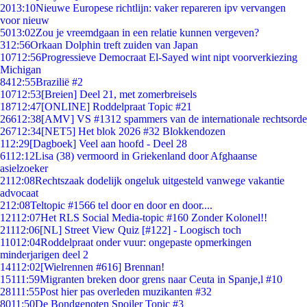
20
13:10
Nieuwe Europese richtlijn: vaker repareren ipv vervangen
voor nieuw
50
13:02
Zou je vreemdgaan in een relatie kunnen vergeven?
3
12:56
Orkaan Dolphin treft zuiden van Japan
107
12:56
Progressieve Democraat El-Sayed wint nipt voorverkiezing
Michigan
84
12:55
Brazilië #2
107
12:53
[Breien] Deel 21, met zomerbreisels
187
12:47
[ONLINE] Roddelpraat Topic #21
266
12:38
[AMV] VS #1312 spammers van de internationale rechtsorde
267
12:34
[NET5] Het blok 2026 #32 Blokkendozen
1
12:29
[Dagboek] Veel aan hoofd - Deel 28
61
12:12
Lisa (38) vermoord in Griekenland door Afghaanse
asielzoeker
21
12:08
Rechtszaak dodelijk ongeluk uitgesteld vanwege vakantie
advocaat
2
12:08
Teltopic #1566 tel door en door en door....
121
12:07
Het RLS Social Media-topic #160 Zonder Kolonel!!
211
12:06
[NL] Street View Quiz [#122] - Loogisch toch
110
12:04
Roddelpraat onder vuur: ongepaste opmerkingen
minderjarigen deel 2
141
12:02
[Wielrennen #616] Brennan!
151
11:59
Migranten breken door grens naar Ceuta in Spanje,l #10
281
11:55
Post hier pas overleden muzikanten #32
80
11:50
De Bondgenoten Spoiler Topic #3