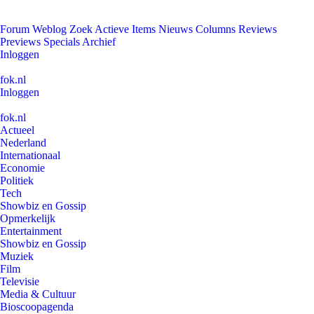
Forum
Weblog
Zoek
Actieve Items
Nieuws
Columns
Reviews
Previews
Specials
Archief
Inloggen
fok.nl
Inloggen
fok.nl
Actueel
Nederland
Internationaal
Economie
Politiek
Tech
Showbiz en Gossip
Opmerkelijk
Entertainment
Showbiz en Gossip
Muziek
Film
Televisie
Media & Cultuur
Bioscoopagenda