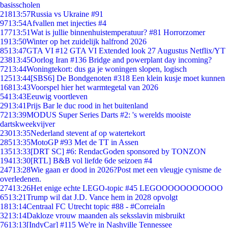
basisscholen
218
13:57
Russia vs Ukraine #91
97
13:54
Afvallen met injecties #4
177
13:51
Wat is jullie binnenhuistemperatuur? #81 Horrorzomer
19
13:50
Winter op het zuidelijk halfrond 2026
85
13:47
GTA VI #12 GTA VI Extended look 27 Augustus Netflix/YT
238
13:45
Oorlog Iran #136 Bridge and powerplant day incoming?
72
13:44
Woningtekort: dus ga je woningen slopen, logisch
125
13:44
[SBS6] De Bondgenoten #318 Een klein kusje moet kunnen
168
13:43
Voorspel hier het warmtegetal van 2026
54
13:43
Eeuwig voortleven
29
13:41
Prijs Bar le duc rood in het buitenland
72
13:39
MODUS Super Series Darts #2: 's werelds mooiste
dartskweekvijver
230
13:35
Nederland stevent af op watertekort
285
13:35
MotoGP #93 Met de TT in Assen
135
13:33
[DRT SC] #6: RendacGoden sponsored by TONZON
194
13:30
[RTL] B&B vol liefde 6de seizoen #4
247
13:28
Wie gaan er dood in 2026?Post met een vleugje cynisme de
overledenen.
274
13:26
Het enige echte LEGO-topic #45 LEGOOOOOOOOOOO
65
13:21
Trump wil dat J.D. Vance hem in 2028 opvolgt
18
13:14
Centraal FC Utrecht topic #88 - #CorreiaIn
32
13:14
Dakloze vrouw maanden als seksslavin misbruikt
76
13:13
[IndyCar] #115 We're in Nashville Tennessee