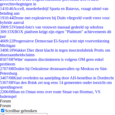
gevechtsvliegtuigen in
14
10:46
Accell, moederbedrijf Sparta en Batavus, vraagt uitstel van
betaling aan
19
10:44
Drone met explosieven bij Duits vliegveld voedt vrees voor
hybride aanval
39
09:53
Vinted-foto's van vrouwen massaal gedeeld op seksfora
3
09:33
XBOX platform krijgt zijn eigen "Platinum" achievements dit
jaar
46
09:22
Progressieve Democraat El-Sayed wint nipt voorverkiezing
Michigan
34
08:18
Wakker Dier dient klacht in tegen insectenfabriek Protix om
duurzaamheidsclaims
85
07/08
'Witte' mannen discrimineren is volgens OM geen enkel
probleem
27
07/08
Doden bij Oekraïense droneaanvallen op Moskou en Sint-
Petersburg
34
07/08
Kind overleden na aanrijding door AH-bestelbus in Dordrecht
53
07/08
Van den Brink zet nog eens 14 gemeenten onder toezicht om
spreidingswet
22
06/08
Iran en Oman eens over route Straat van Hormuz, VS
buitenspel
Forum
Forum
Scrollbar gebruiken