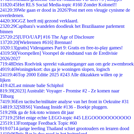
118
20:45
Het RLS Social Media-topic #160 Zonder Kolonel!!
241
20:39
Wie gaan er dood in 2026?Post met een vleugje cynisme de
overledenen.
44
20:30
GGZ heeft mij gezond verklaard.
23
20:29
Capibara's wandelen doodleuk het Braziliaanse parlement
binnen
257
20:25
[UFO/UAP] #16 The Age of Disclosure
137
20:20
[Wielrennen #616] Brennan!
10
20:13
[gratis] Videogames Part 9: Gratis en free-to-play games!
43
19:50
[Voorspellen] Voorspel de eindstand van de Eredivisie
2026/2027
7
19:48
Dries Roelvink spreekt vakantieganger aan om gele zwembroek
49
19:46
Woningtekort: dus ga je woningen slopen, logisch
241
19:46
Top 2000 Editie 2025 #243 Alle dikzakken willen op je
lijken
4
19:42
Last minute balie Schiphol
8
19:39
[2023] Australië: Voyager - Promise #2 - Ze komen naar
Tilburg
74
19:36
Een tactische/militaire analyse van het front in Oekraïne #31
148
19:32
[SBS6] Vandaag Inside #136 - Boekje pluggen.
5
19:29
Ik ga de fok-toto winnen dit jaar
273
19:25
Het enige echte LEGO-topic #45 LEGOOOOOOOOOOO
235
19:13
Frontpage Feedback Topic #60
9
19:07
14-jarige leerling Thailand schiet grootouders en leraren dood
14
19:06
Prijs Bar le duc rood in het buitenland