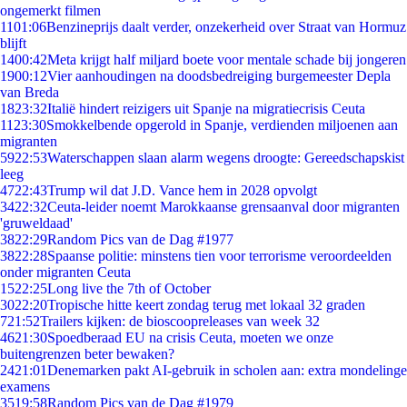
ongemerkt filmen
11
01:06
Benzineprijs daalt verder, onzekerheid over Straat van Hormuz
blijft
14
00:42
Meta krijgt half miljard boete voor mentale schade bij jongeren
19
00:12
Vier aanhoudingen na doodsbedreiging burgemeester Depla
van Breda
18
23:32
Italië hindert reizigers uit Spanje na migratiecrisis Ceuta
11
23:30
Smokkelbende opgerold in Spanje, verdienden miljoenen aan
migranten
59
22:53
Waterschappen slaan alarm wegens droogte: Gereedschapskist
leeg
47
22:43
Trump wil dat J.D. Vance hem in 2028 opvolgt
34
22:32
Ceuta-leider noemt Marokkaanse grensaanval door migranten
'gruweldaad'
38
22:29
Random Pics van de Dag #1977
38
22:28
Spaanse politie: minstens tien voor terrorisme veroordeelden
onder migranten Ceuta
15
22:25
Long live the 7th of October
30
22:20
Tropische hitte keert zondag terug met lokaal 32 graden
7
21:52
Trailers kijken: de bioscoopreleases van week 32
46
21:30
Spoedberaad EU na crisis Ceuta, moeten we onze
buitengrenzen beter bewaken?
24
21:01
Denemarken pakt AI-gebruik in scholen aan: extra mondelinge
examens
35
19:58
Random Pics van de Dag #1979