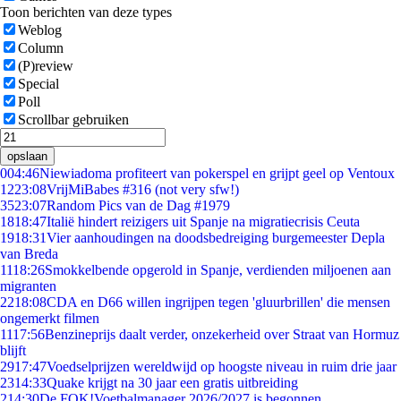
Toon berichten van deze types
Weblog
Column
(P)review
Special
Poll
Scrollbar gebruiken
opslaan
0
04:46
Niewiadoma profiteert van pokerspel en grijpt geel op Ventoux
12
23:08
VrijMiBabes #316 (not very sfw!)
35
23:07
Random Pics van de Dag #1979
18
18:47
Italië hindert reizigers uit Spanje na migratiecrisis Ceuta
19
18:31
Vier aanhoudingen na doodsbedreiging burgemeester Depla
van Breda
11
18:26
Smokkelbende opgerold in Spanje, verdienden miljoenen aan
migranten
22
18:08
CDA en D66 willen ingrijpen tegen 'gluurbrillen' die mensen
ongemerkt filmen
11
17:56
Benzineprijs daalt verder, onzekerheid over Straat van Hormuz
blijft
29
17:47
Voedselprijzen wereldwijd op hoogste niveau in ruim drie jaar
23
14:33
Quake krijgt na 30 jaar een gratis uitbreiding
2
14:30
De FOK!Voetbalmanager 2026/2027 is begonnen