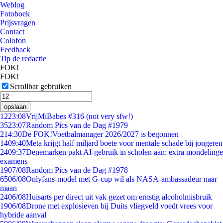
Weblog
Fotoboek
Prijsvragen
Contact
Colofon
Feedback
Tip de redactie
FOK!
FOK!
Scrollbar gebruiken
opslaan
12
23:08
VrijMiBabes #316 (not very sfw!)
35
23:07
Random Pics van de Dag #1979
2
14:30
De FOK!Voetbalmanager 2026/2027 is begonnen
14
09:40
Meta krijgt half miljard boete voor mentale schade bij jongeren
24
09:37
Denemarken pakt AI-gebruik in scholen aan: extra mondelinge
examens
19
07/08
Random Pics van de Dag #1978
65
06/08
Onlyfans-model met G-cup wil als NASA-ambassadeur naar
maan
24
06/08
Huisarts per direct uit vak gezet om ernstig alcoholmisbruik
19
06/08
Drone met explosieven bij Duits vliegveld voedt vrees voor
hybride aanval