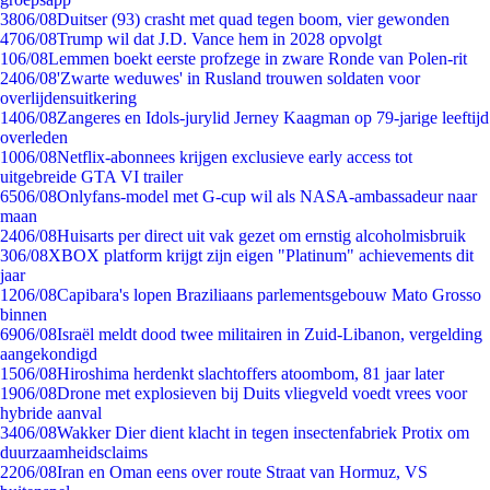
38
06/08
Duitser (93) crasht met quad tegen boom, vier gewonden
47
06/08
Trump wil dat J.D. Vance hem in 2028 opvolgt
1
06/08
Lemmen boekt eerste profzege in zware Ronde van Polen-rit
24
06/08
'Zwarte weduwes' in Rusland trouwen soldaten voor
overlijdensuitkering
14
06/08
Zangeres en Idols-jurylid Jerney Kaagman op 79-jarige leeftijd
overleden
10
06/08
Netflix-abonnees krijgen exclusieve early access tot
uitgebreide GTA VI trailer
65
06/08
Onlyfans-model met G-cup wil als NASA-ambassadeur naar
maan
24
06/08
Huisarts per direct uit vak gezet om ernstig alcoholmisbruik
3
06/08
XBOX platform krijgt zijn eigen "Platinum" achievements dit
jaar
12
06/08
Capibara's lopen Braziliaans parlementsgebouw Mato Grosso
binnen
69
06/08
Israël meldt dood twee militairen in Zuid-Libanon, vergelding
aangekondigd
15
06/08
Hiroshima herdenkt slachtoffers atoombom, 81 jaar later
19
06/08
Drone met explosieven bij Duits vliegveld voedt vrees voor
hybride aanval
34
06/08
Wakker Dier dient klacht in tegen insectenfabriek Protix om
duurzaamheidsclaims
22
06/08
Iran en Oman eens over route Straat van Hormuz, VS