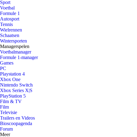
Sport
Voetbal
Formule 1
Autosport
Tennis
Wielrennen
Schaatsen
Wintersporten
Managerspelen
Voetbalmanager
Formule 1-manager
Games
PC
Playstation 4
Xbox One
Nintendo Switch
Xbox Series X|S
PlayStation 5
Film & TV
Film
Televisie
Trailers en Videos
Bioscoopagenda
Forum
Meer