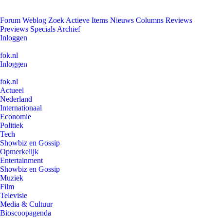
Forum
Weblog
Zoek
Actieve Items
Nieuws
Columns
Reviews
Previews
Specials
Archief
Inloggen
fok.nl
Inloggen
fok.nl
Actueel
Nederland
Internationaal
Economie
Politiek
Tech
Showbiz en Gossip
Opmerkelijk
Entertainment
Showbiz en Gossip
Muziek
Film
Televisie
Media & Cultuur
Bioscoopagenda