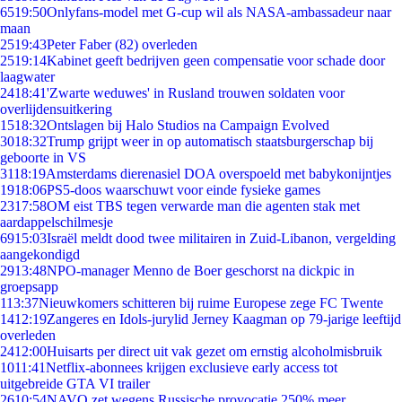
65
19:50
Onlyfans-model met G-cup wil als NASA-ambassadeur naar
maan
25
19:43
Peter Faber (82) overleden
25
19:14
Kabinet geeft bedrijven geen compensatie voor schade door
laagwater
24
18:41
'Zwarte weduwes' in Rusland trouwen soldaten voor
overlijdensuitkering
15
18:32
Ontslagen bij Halo Studios na Campaign Evolved
30
18:32
Trump grijpt weer in op automatisch staatsburgerschap bij
geboorte in VS
31
18:19
Amsterdams dierenasiel DOA overspoeld met babykonijntjes
19
18:06
PS5-doos waarschuwt voor einde fysieke games
23
17:58
OM eist TBS tegen verwarde man die agenten stak met
aardappelschilmesje
69
15:03
Israël meldt dood twee militairen in Zuid-Libanon, vergelding
aangekondigd
29
13:48
NPO-manager Menno de Boer geschorst na dickpic in
groepsapp
1
13:37
Nieuwkomers schitteren bij ruime Europese zege FC Twente
14
12:19
Zangeres en Idols-jurylid Jerney Kaagman op 79-jarige leeftijd
overleden
24
12:00
Huisarts per direct uit vak gezet om ernstig alcoholmisbruik
10
11:41
Netflix-abonnees krijgen exclusieve early access tot
uitgebreide GTA VI trailer
26
10:54
NAVO zet wegens Russische provocatie 250% meer