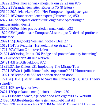
182
22:22
Post hier zo vaak mogelijk om 22:22 uur #76
16
22:21
Verander één letter. Expert # 75 (8 letters)
251
22:20
Asielzoekers #22 : Het Europese migratiepact gaat in
201
22:16
Verander een letter expert (7lettereditie) #50
68
22:14
Roddelpraat onder vuur: ongepaste opmerkingen
minderjarigen deel 2
280
22:06
Post hier pas overleden muzikanten #32
18
22:03
Miljarden naar Europese AI-start-ups: Nederland profiteert
flink mee
289
21:55
[Dagboek] Veel aan hoofd - Deel 27
161
21:54
Via Pecunia - Het geld ligt op straat! #2
17
21:50
William Orbit overleden
218
21:48
Oorlog Iran #136 Bridge and powerplant day incoming?
81
21:48
Meer dan 40 uur werken.
294
21:43
Het Atletiektopic #72
113
21:37
The Killers #21 Imploding The Mirage Tour
173
21:28
Wat is jullie binnenhuistemperatuur? #81 Horrorzomer
100
21:28
Teltopic #1563 tel door en door en door....
17
21:26
[HBO] Stuart Fails to Save the Universe (Big Bang Theory
spinoff)
42
21:19
Eeuwig voortleven
24
21:12
Op vakantie met (kleine) kinderen #30
143
21:08
Zaken waar je je echt dood aan ergert #17 - Werklui
248
20:58
Afbeeldingen die je gemaakt hebt met AI
179
20:53
Laatst gekochte CD/LP/MuziekDVD deel 75 | koopjes