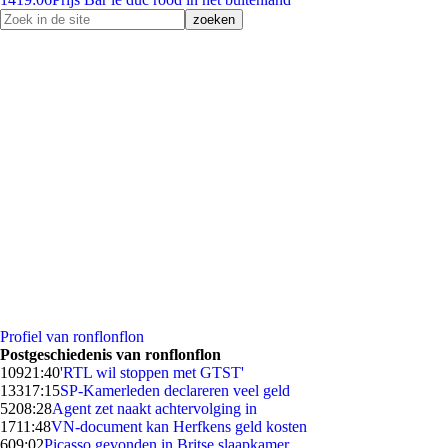
Profiel van ronflonflon
Postgeschiedenis van ronflonflon
109
21:40
'RTL wil stoppen met GTST'
133
17:15
SP-Kamerleden declareren veel geld
52
08:28
Agent zet naakt achtervolging in
17
11:48
VN-document kan Herfkens geld kosten
6
09:02
Picasso gevonden in Britse slaapkamer