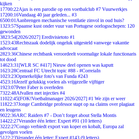
kijken
177
00:22
Ajax is een parodie op een voetbalclub #7 Vuurwerkjes
172
00:16
Vandaag 40 jaar geleden... #3
65
00:01
Aanbrengen mechanische ventilatie zinvol in oud huis?
13
23:57
Spaanse kust onder vuur van Portugese oorlogsschepen: 120
gewonden
38
23:54
[2026/2027] Eredivisietoto #1
15
23:43
Rechtszaak dodelijk ongeluk uitgesteld vanwege vakantie
advocaat
28
23:36
Chinese rechtbank veroordeelt voormalige lokale functionaris
tot dood
146
23:31
[WLR SC #417] Nieuw deel openen was kaputt
16
23:28
Centraal FC Utrecht topic #88 - #CorreiaIn
10
23:23
Opmerkelijke foto's van Funda #243
45
23:16
Jezelf gelukkig voelen als vrijgezelle vijftiger
19
23:07
Peter Faber is overleden
73
22:48
Afvallen met injecties #4
110
22:45
[FOK!Voetbalmanager 2026/2027] #1 We zijn er weer
118
22:37
Jonge Cambridge professor stapt op na claims over plagiaat
en leugens
90
22:36
ARC Raiders #7 - Don’t forget about Stella Montis
144
22:27
Verander één letter: Expert #91 (10 letters)
32
22:27
Congo verbiedt export van koper en kobalt, Europa zal
gevolgen voelen
51
22:23
Verander één letter: Expert #143 (9 letters)