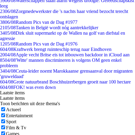
59
06/08
Waterschappen slaan alarm wegens droogte: Gereedschapskist
leeg
23
06/08
Zorgmedewerkster die 's nachts haar vriend bezocht terecht
ontslagen
38
06/08
Random Pics van de Dag #1977
21
05/08
Tanken in België wordt nóg aantrekkelijker
34
05/08
Dirk sluit supermarkt op de Wallen na golf van diefstal en
agressie
12
05/08
Random Pics van de Dag #1976
6
04/08
Kraftwerk brengt ruimteschip terug naar Eindhoven
20
04/08
Apple vecht Britse eis tot inbouwen backdoor in iCloud aan
85
04/08
'Witte' mannen discrimineren is volgens OM geen enkel
probleem
34
04/08
Ceuta-leider noemt Marokkaanse grensaanval door migranten
'gruweldaad'
6
04/08
Grote natuurbrand Boschhuizerbergen groeit naar 100 hectare
6
04/08
FOK! was even down
Laatste items
Laatste items
Toon berichten uit deze thema's
Actueel
Entertainment
Sport
Film & Tv
Games