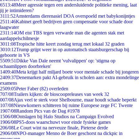
65
13:48
Meer agressie tegen een andersluidende politieke mening, laat
jij je intimideren?
31
11:52
Amsterdams dierenasiel DOA overspoeld met babykonijntjes
25
11:46
Kabinet geeft bedrijven geen compensatie voor schade door
laagwater
23
11:14
OM eist TBS tegen verwarde man die agenten stak met
aardappelschilmesje
30
11:08
Tropische hitte keert zondag terug met lokaal 32 graden
30
10:12
Trump grijpt weer in op automatisch staatsburgerschap bij
geboorte in VS
55
09:51
Dikke Van Dale neemt 'vulvalippen' op: 'stigma op
schaamlippen doorbreken'
14
09:40
Meta krijgt half miljard boete voor mentale schade bij jongeren
24
09:37
Denemarken pakt AI-gebruik in scholen aan: extra mondelinge
examens
25
09:05
Peter Faber (82) overleden
7
07/08
Trailers kijken: de bioscoopreleases van week 32
0
07/08
Ajax veel te sterk voor Shelbourne, maar houdt schade beperkt
1
07/08
Nieuwkomers schitteren bij ruime Europese zege FC Twente
19
07/08
Random Pics van de Dag #1978
15
06/08
Ontslagen bij Halo Studios na Campaign Evolved
19
06/08
PS5-doos waarschuwt voor einde fysieke games
2
06/08
Le Court wint na nerveuze finale, Pieterse derde
29
06/08
NPO-manager Menno de Boer geschorst na dickpic in
groepsapp