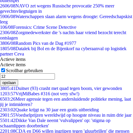
buitenspel
26
06/08
NAVO zet wegens Russische provocatie 250% meer
gevechtsvliegtuigen in
59
06/08
Waterschappen slaan alarm wegens droogte: Gereedschapskist
leeg
1
06/08
Forensics: Crime Scene Detective
23
06/08
Zorgmedewerkster die 's nachts haar vriend bezocht terecht
ontslagen
38
06/08
Random Pics van de Dag #1977
18
05/08
Datalek bij Bol en de Bijenkorf na cyberaanval op logistiek
partner Ceva
Actieve items
Actieve items
Scrollbar gebruiken
opslaan
38
05:41
Duitser (93) crasht met quad tegen boom, vier gewonden
12
03:57
VrijMiBabes #316 (not very sfw!)
65
03:26
Meer agressie tegen een andersluidende politieke mening, laat
jij je intimideren?
23
03:02
Quake krijgt na 30 jaar een gratis uitbreiding
29
01:55
Voedselprijzen wereldwijd op hoogste niveau in ruim drie jaar
55
01:42
Dikke Van Dale neemt 'vulvalippen' op: 'stigma op
schaamlippen doorbreken'
22
01:08
CDA en D66 willen ingrijpen tegen 'gluurbrillen' die mensen