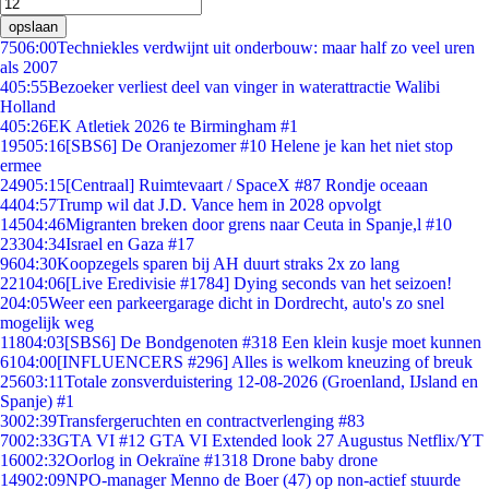
opslaan
75
06:00
Techniekles verdwijnt uit onderbouw: maar half zo veel uren
als 2007
4
05:55
Bezoeker verliest deel van vinger in waterattractie Walibi
Holland
4
05:26
EK Atletiek 2026 te Birmingham #1
195
05:16
[SBS6] De Oranjezomer #10 Helene je kan het niet stop
ermee
249
05:15
[Centraal] Ruimtevaart / SpaceX #87 Rondje oceaan
44
04:57
Trump wil dat J.D. Vance hem in 2028 opvolgt
145
04:46
Migranten breken door grens naar Ceuta in Spanje,l #10
233
04:34
Israel en Gaza #17
96
04:30
Koopzegels sparen bij AH duurt straks 2x zo lang
221
04:06
[Live Eredivisie #1784] Dying seconds van het seizoen!
2
04:05
Weer een parkeergarage dicht in Dordrecht, auto's zo snel
mogelijk weg
118
04:03
[SBS6] De Bondgenoten #318 Een klein kusje moet kunnen
61
04:00
[INFLUENCERS #296] Alles is welkom kneuzing of breuk
256
03:11
Totale zonsverduistering 12-08-2026 (Groenland, IJsland en
Spanje) #1
30
02:39
Transfergeruchten en contractverlenging #83
70
02:33
GTA VI #12 GTA VI Extended look 27 Augustus Netflix/YT
160
02:32
Oorlog in Oekraïne #1318 Drone baby drone
149
02:09
NPO-manager Menno de Boer (47) op non-actief stuurde