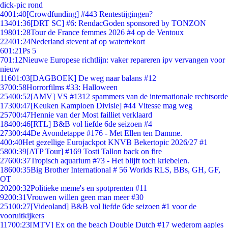
dick-pic rond
40
01:40
[Crowdfunding] #443 Rentestijgingen?
134
01:36
[DRT SC] #6: RendacGoden sponsored by TONZON
198
01:28
Tour de France femmes 2026 #4 op de Ventoux
224
01:24
Nederland stevent af op watertekort
6
01:21
Ps 5
7
01:12
Nieuwe Europese richtlijn: vaker repareren ipv vervangen voor
nieuw
116
01:03
[DAGBOEK] De weg naar balans #12
37
00:58
Horrorfilms #33: Halloween
254
00:52
[AMV] VS #1312 spammers van de internationale rechtsorde
173
00:47
[Keuken Kampioen Divisie] #44 Vitesse mag weg
257
00:47
Hennie van der Most failliet verklaard
184
00:46
[RTL] B&B vol liefde 6de seizoen #4
273
00:44
De Avondetappe #176 - Met Ellen ten Damme.
4
00:40
Het gezellige Eurojackpot KNVB Bekertopic 2026/27 #1
58
00:39
[ATP Tour] #169 Tosti Tallon back on fire
276
00:37
Tropisch aquarium #73 - Het blijft toch kriebelen.
186
00:35
Big Brother International # 56 Worlds RLS, BBs, GH, GF,
OT
202
00:32
Politieke meme's en spotprenten #11
92
00:31
Vrouwen willen geen man meer #30
251
00:27
[Videoland] B&B vol liefde 6de seizoen #1 voor de
vooruitkijkers
117
00:23
[MTV] Ex on the beach Double Dutch #17 wederom aapjes