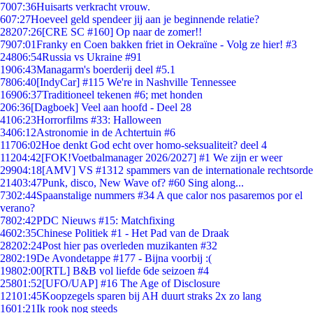
70
07:36
Huisarts verkracht vrouw.
6
07:27
Hoeveel geld spendeer jij aan je beginnende relatie?
282
07:26
[CRE SC #160] Op naar de zomer!!
79
07:01
Franky en Coen bakken friet in Oekraïne - Volg ze hier! #3
248
06:54
Russia vs Ukraine #91
19
06:43
Managarm's boerderij deel #5.1
78
06:40
[IndyCar] #115 We're in Nashville Tennessee
169
06:37
Traditioneel tekenen #6; met honden
2
06:36
[Dagboek] Veel aan hoofd - Deel 28
41
06:23
Horrorfilms #33: Halloween
34
06:12
Astronomie in de Achtertuin #6
117
06:02
Hoe denkt God echt over homo-seksualiteit? deel 4
112
04:42
[FOK!Voetbalmanager 2026/2027] #1 We zijn er weer
299
04:18
[AMV] VS #1312 spammers van de internationale rechtsorde
214
03:47
Punk, disco, New Wave of? #60 Sing along...
73
02:44
Spaanstalige nummers #34 A que calor nos pasaremos por el
verano?
78
02:42
PDC Nieuws #15: Matchfixing
46
02:35
Chinese Politiek #1 - Het Pad van de Draak
282
02:24
Post hier pas overleden muzikanten #32
28
02:19
De Avondetappe #177 - Bijna voorbij :(
198
02:00
[RTL] B&B vol liefde 6de seizoen #4
258
01:52
[UFO/UAP] #16 The Age of Disclosure
121
01:45
Koopzegels sparen bij AH duurt straks 2x zo lang
16
01:21
Ik rook nog steeds