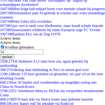
57
07/08
Dikke Van Dale neemt 'vulvalippen' op: 'stigma op
schaamlippen doorbreken'
16
07/08
Meta krijgt half miljard boete voor mentale schade bij jongeren
20
07/08
Denemarken pakt AI-gebruik in scholen aan: extra mondelinge
examens
25
07/08
Peter Faber (82) overleden
0
07/08
Ajax veel te sterk voor Shelbourne, maar houdt schade beperkt
1
07/08
Nieuwkomers schitteren bij ruime Europese zege FC Twente
19
07/08
Random Pics van de Dag #1978
Actieve items
Actieve items
Scrollbar gebruiken
opslaan
35
08:27
XR blokkeert A12 ruim twee uur, agent gebeten bij
aanhouding
3
08:25
Vollering slaat dubbelslag in Nice en neemt geel over
12
08:24
Broer 135 keer gestoken en gesneden: zes jaar cel en tbs voor
doodslag Gouda
6
08:23
Hoe 30 landen zich voorbereiden op mogelijke oorlog met
China en Noord-Korea
57
08:22
EU bekritiseert Meta en TikTok om verspreiden desinformatie
Ceuta
4
08:21
MIVD-baas lekt via Strava routes naar geheime kazerne
8
08:18
Geen 'happy end' bij seksdate via Kinky.nl