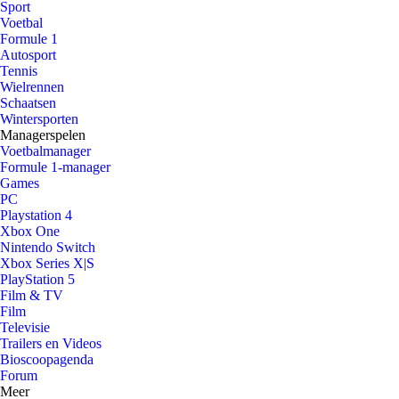
Sport
Voetbal
Formule 1
Autosport
Tennis
Wielrennen
Schaatsen
Wintersporten
Managerspelen
Voetbalmanager
Formule 1-manager
Games
PC
Playstation 4
Xbox One
Nintendo Switch
Xbox Series X|S
PlayStation 5
Film & TV
Film
Televisie
Trailers en Videos
Bioscoopagenda
Forum
Meer