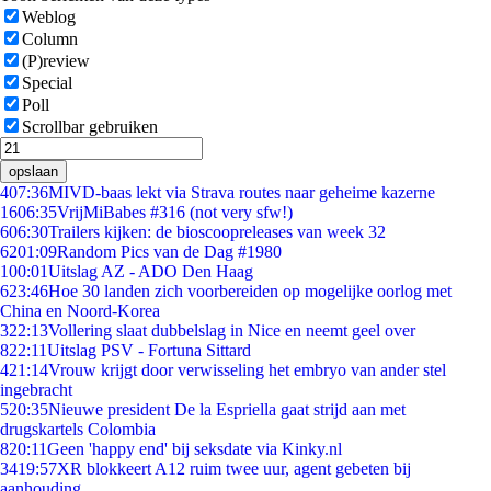
Weblog
Column
(P)review
Special
Poll
Scrollbar gebruiken
opslaan
4
07:36
MIVD-baas lekt via Strava routes naar geheime kazerne
16
06:35
VrijMiBabes #316 (not very sfw!)
6
06:30
Trailers kijken: de bioscoopreleases van week 32
62
01:09
Random Pics van de Dag #1980
1
00:01
Uitslag AZ - ADO Den Haag
6
23:46
Hoe 30 landen zich voorbereiden op mogelijke oorlog met
China en Noord-Korea
3
22:13
Vollering slaat dubbelslag in Nice en neemt geel over
8
22:11
Uitslag PSV - Fortuna Sittard
4
21:14
Vrouw krijgt door verwisseling het embryo van ander stel
ingebracht
5
20:35
Nieuwe president De la Espriella gaat strijd aan met
drugskartels Colombia
8
20:11
Geen 'happy end' bij seksdate via Kinky.nl
34
19:57
XR blokkeert A12 ruim twee uur, agent gebeten bij
aanhouding