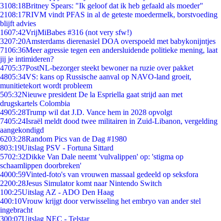
31
08:18
Britney Spears: "Ik geloof dat ik heb gefaald als moeder"
21
08:17
RIVM vindt PFAS in al de geteste moedermelk, borstvoeding
blijft advies
16
07:42
VrijMiBabes #316 (not very sfw!)
32
07:20
Amsterdams dierenasiel DOA overspoeld met babykonijntjes
71
06:36
Meer agressie tegen een andersluidende politieke mening, laat
jij je intimideren?
47
05:37
PostNL-bezorger steekt bewoner na ruzie over pakket
48
05:34
VS: kans op Russische aanval op NAVO-land groeit,
munitietekort wordt probleem
5
05:32
Nieuwe president De la Espriella gaat strijd aan met
drugskartels Colombia
49
05:28
Trump wil dat J.D. Vance hem in 2028 opvolgt
74
05:24
Israël meldt dood twee militairen in Zuid-Libanon, vergelding
aangekondigd
62
03:28
Random Pics van de Dag #1980
8
03:19
Uitslag PSV - Fortuna Sittard
57
02:32
Dikke Van Dale neemt 'vulvalippen' op: 'stigma op
schaamlippen doorbreken'
40
00:59
Vinted-foto's van vrouwen massaal gedeeld op seksfora
22
00:28
Jesus Simulator komt naar Nintendo Switch
1
00:25
Uitslag AZ - ADO Den Haag
4
00:10
Vrouw krijgt door verwisseling het embryo van ander stel
ingebracht
3
00:07
Uitslag NEC - Telstar