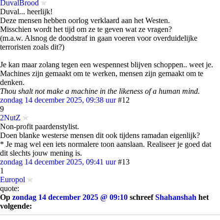
DuvalBrood
Duval... heerlijk!
Deze mensen hebben oorlog verklaard aan het Westen.
Misschien wordt het tijd om ze te geven wat ze vragen?
(m.a.w. Alsnog de doodstraf in gaan voeren voor overduidelijke
terroristen zoals dit?)
Je kan maar zolang tegen een wespennest blijven schoppen.. weet je.
Machines zijn gemaakt om te werken, mensen zijn gemaakt om te
denken.
Thou shalt not make a machine in the likeness of a human mind.
zondag 14 december 2025, 09:38 uur
#12
9
2NutZ
Non-profit paardenstylist.
Doen blanke westerse mensen dit ook tijdens ramadan eigenlijk?
* Je mag wel een iets normalere toon aanslaan. Realiseer je goed dat
dit slechts jouw mening is.
zondag 14 december 2025, 09:41 uur
#13
1
Europol
quote:
Op
zondag 14 december 2025 @ 09:10
schreef
Shahanshah
het
volgende: