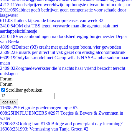
42
12:11
Voedselprijzen wereldwijd op hoogste niveau in ruim drie jaar
29
11:05
Kabinet geeft bedrijven geen compensatie voor schade door
laagwater
6
11:03
Trailers kijken: de bioscoopreleases van week 32
24
10:54
OM eist TBS tegen verwarde man die agenten stak met
aardappelschilmesje
24
10:18
Vier aanhoudingen na doodsbedreiging burgemeester Depla
van Breda
40
09:42
Duitser (93) crasht met quad tegen boom, vier gewonden
25
09:22
Huisarts per direct uit vak gezet om ernstig alcoholmisbruik
66
09:19
Onlyfans-model met G-cup wil als NASA-ambassadeur naar
maan
24
09:02
Zorgmedewerkster die 's nachts haar vriend bezocht terecht
ontslagen
Forum
Forum
Scrollbar gebruiken
opslaan
116
08:25
Het grote goedemorgen topic #3
6
08:25
[INFLUENCERS #297] Toetjes & Bevers & Zwemmen in
water
278
08:23
Oorlog Iran #136 Bridge and powerplant day incoming?
163
08:23
1993: Vermissing van Tanja Groen #2