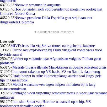
ingebracht
637
08:35
Nieuw te streamen in augustus
634
23:46
Hoe 30 landen zich voorbereiden op mogelijke oorlog met
China en Noord-Korea
465
20:35
Nieuwe president De la Espriella gaat strijd aan met
drugskartels Colombia
▼ Advertentie door Refinery89
Lees ook
3
07:36
MIVD-baas lekt via Strava routes naar geheime kazerne
19
06/08
Drone met explosieven bij Duits vliegveld voedt vrees voor
hybride aanval
25
04/08
Lekker op vakantie naar Afghanistan volgens Taliban geen
probleem
65
31/07
Massale invasie illegale Marokkanen in Spanje ontketent crisis
31
29/07
Iran vuurt raketten op VS-basis, VS en Saudi’s slaan terug
62
24/07
Israël bouwt in stilte kilometerslange aarden wal langs 'gele
lijn' in Gazastrook
26
17/07
Medici waarschuwen tegen helpen militairen bij te laag
testosteronniveau
32
16/07
Pentagon voert vrijwillige testosterontests in voor Amerikaanse
militairen
98
12/07
Iran sluit Straat van Hormuz na aanval op schip, VS
bombardeert tientallen doelen