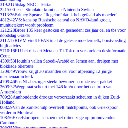
3
19:21
Uitslag NEC - Telstar
22
15:00
Jesus Simulator komt naar Nintendo Switch
31
13:26
Britney Spears: "Ik geloof dat ik heb gefaald als moeder"
48
12:42
VS: kans op Russische aanval op NAVO-land groeit,
munitietekort wordt probleem
12
12:28
Broer 135 keer gestoken en gesneden: zes jaar cel en tbs voor
doodslag Gouda
21
12:17
RIVM vindt PFAS in al de geteste moedermelk, borstvoeding
blijft advies
57
10:16
EU bekritiseert Meta en TikTok om verspreiden desinformatie
Ceuta
43
09:53
Houthi's vallen Saoedi-Arabië en Jemen aan, dreigen met
blokkade olieroute
12
09:49
Vrouw krijgt 30 maanden cel voor afpersing 12-jarige
misdienaar in kerk
47
09:46
PostNL-bezorger steekt bewoner na ruzie over pakket
26
09:32
Wegpiraat scheurt met 146 km/u door het centrum van
Amsterdam
7
09:28
Aanhoudende droogte veroorzaakt scheuren in dijken Zuid-
Holland
0
08:59
Van de Zandschulp overleeft matchpoints, ook Griekspoor
verder in Montreal
1
08:56
Excelsior opent seizoen met ruime zege op promovendus
Cambuur
2
08:35
Nieuw te streamen in augustus