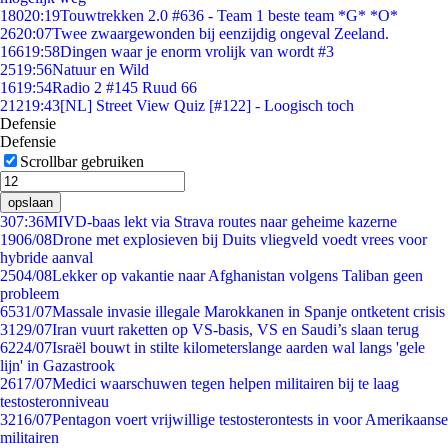
180
20:19
Touwtrekken 2.0 #636 - Team 1 beste team *G* *O*
26
20:07
Twee zwaargewonden bij eenzijdig ongeval Zeeland.
166
19:58
Dingen waar je enorm vrolijk van wordt #3
25
19:56
Natuur en Wild
16
19:54
Radio 2 #145 Ruud 66
212
19:43
[NL] Street View Quiz [#122] - Loogisch toch
Defensie
Defensie
Scrollbar gebruiken
opslaan
3
07:36
MIVD-baas lekt via Strava routes naar geheime kazerne
19
06/08
Drone met explosieven bij Duits vliegveld voedt vrees voor
hybride aanval
25
04/08
Lekker op vakantie naar Afghanistan volgens Taliban geen
probleem
65
31/07
Massale invasie illegale Marokkanen in Spanje ontketent crisis
31
29/07
Iran vuurt raketten op VS-basis, VS en Saudi’s slaan terug
62
24/07
Israël bouwt in stilte kilometerslange aarden wal langs 'gele
lijn' in Gazastrook
26
17/07
Medici waarschuwen tegen helpen militairen bij te laag
testosteronniveau
32
16/07
Pentagon voert vrijwillige testosterontests in voor Amerikaanse
militairen