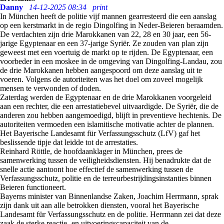
Danny
14-12-2025 08:34
print
In München heeft de politie vijf mannen gearresteerd die een aanslag
op een kerstmarkt in de regio Dingolfing in Neder-Beieren beraamden.
De verdachten zijn drie Marokkanen van 22, 28 en 30 jaar, een 56-
jarige Egyptenaar en een 37-jarige Syriër. Ze zouden van plan zijn
geweest met een voertuig de markt op te rijden. De Egyptenaar, een
voorbeder in een moskee in de omgeving van Dingolfing-Landau, zou
de drie Marokkanen hebben aangespoord om deze aanslag uit te
voeren. Volgens de autoriteiten was het doel om zoveel mogelijk
mensen te verwonden of doden.
Zaterdag werden de Egyptenaar en de drie Marokkanen voorgeleid
aan een rechter, die een arrestatiebevel uitvaardigde. De Syriër, die de
anderen zou hebben aangemoedigd, blijft in preventieve hechtenis. De
autoriteiten vermoeden een islamitische motivatie achter de plannen.
Het Bayerische Landesamt für Verfassungsschutz (LfV) gaf het
beslissende tipje dat leidde tot de arrestaties.
Reinhard Röttle, de hoofdaanklager in München, prees de
samenwerking tussen de veiligheidsdiensten. Hij benadrukte dat de
snelle actie aantoont hoe effectief de samenwerking tussen de
Verfassungsschutz, politie en de terreurbestrijdingsinstanties binnen
Beieren functioneert.
Bayerns minister van Binnenlandse Zaken, Joachim Herrmann, sprak
zijn dank uit aan alle betrokken diensten, vooral het Bayerische
Landesamt für Verfassungsschutz en de politie. Herrmann zei dat deze
zaak de sterke reactie- en uitvoeringscapaciteit van de