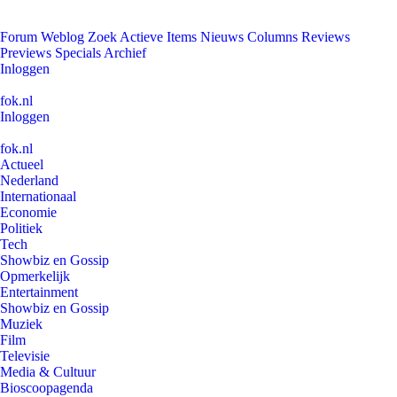
Forum
Weblog
Zoek
Actieve Items
Nieuws
Columns
Reviews
Previews
Specials
Archief
Inloggen
fok.nl
Inloggen
fok.nl
Actueel
Nederland
Internationaal
Economie
Politiek
Tech
Showbiz en Gossip
Opmerkelijk
Entertainment
Showbiz en Gossip
Muziek
Film
Televisie
Media & Cultuur
Bioscoopagenda