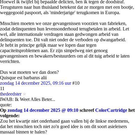
Hoewel ik twijfel bij bepaalde delicten, ben ik tegen de doodstraf.
Terugsturen naar hun thuisland betekent dat ze morgen met een bootje,
weggegooid paspoort, als 'minderjarige' terugkomen in Europa.
Misschien moeten we onze gevangenissen voorzien van fabrieken,
zodat delinquenten hun levensonderhoud terugbetalen in arbeid. Let
wel, alle internationale verdragen staan gedwongen arbeid van
delinquenten toe. Dit valt niet onder de verboden op dwangarbeid.
Je hebt in principe gelijk maar we lopen daar tegen
capaciteitsproblemen aan. Er zijn simpelweg niet genoeg
gevangenissen en bewakers/bestuurders om al dit tuig arbeid te laten
verrichten.
Dus wat moeten we dan doen?
Quisque est barbarus alii
zondag 14 december 2025, 09:16 uur
#10
11
thedeedster
IWAB: Ik Weet Alles Beter...
quote:
Op
zondag 14 december 2025 @ 09:10
schreef
ColorCartridge
het
volgende:
Zou het kwartje niet onderhand gaan vallen bij de linkse medemens,
dat het misschien toch niet zo'n goed idee is om dit soort asieleisers
massaal binnen te halen?