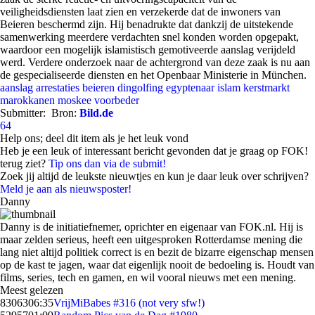
veiligheidsdiensten laat zien en verzekerde dat de inwoners van
Beieren beschermd zijn. Hij benadrukte dat dankzij de uitstekende
samenwerking meerdere verdachten snel konden worden opgepakt,
waardoor een mogelijk islamistisch gemotiveerde aanslag verijdeld
werd. Verdere onderzoek naar de achtergrond van deze zaak is nu aan
de gespecialiseerde diensten en het Openbaar Ministerie in München.
aanslag
arrestaties
beieren
dingolfing
egyptenaar
islam
kerstmarkt
marokkanen
moskee
voorbeder
Submitter:
Bron:
Bild.de
64
Help ons; deel dit item als je het leuk vond
Heb je een leuk of interessant bericht gevonden dat je graag op FOK!
terug ziet?
Tip ons dan via de submit!
Zoek jij altijd de leukste nieuwtjes en kun je daar leuk over schrijven?
Meld je aan als nieuwsposter!
Danny
Danny is de initiatiefnemer, oprichter en eigenaar van FOK.nl. Hij is
maar zelden serieus, heeft een uitgesproken Rotterdamse mening die
lang niet altijd politiek correct is en bezit de bizarre eigenschap mensen
op de kast te jagen, waar dat eigenlijk nooit de bedoeling is. Houdt van
films, series, tech en gamen, en wil vooral nieuws met een mening.
Meest gelezen
83063
06:35
VrijMiBabes #316 (not very sfw!)