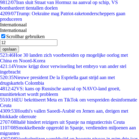
98
12/07
Iran sluit Straat van Hormuz na aanval op schip, VS
bombardeert tientallen doelen
42
09/07
Trump: Oekraïne mag Patriot-raketonderscheppers gaan
produceren
Internationaal
Internationaal
Scrollbar gebruiken
opslaan
5
23:46
Hoe 30 landen zich voorbereiden op mogelijke oorlog met
China en Noord-Korea
4
21:14
Vrouw krijgt door verwisseling het embryo van ander stel
ingebracht
5
20:35
Nieuwe president De la Espriella gaat strijd aan met
drugskartels Colombia
48
12:42
VS: kans op Russische aanval op NAVO-land groeit,
munitietekort wordt probleem
55
10:16
EU bekritiseert Meta en TikTok om verspreiden desinformatie
Ceuta
43
09:53
Houthi's vallen Saoedi-Arabië en Jemen aan, dreigen met
blokkade olieroute
27
07/08
Italië hindert reizigers uit Spanje na migratiecrisis Ceuta
11
07/08
Smokkelbende opgerold in Spanje, verdienden miljoenen aan
migranten
42
07/08
Voedselprijzen wereldwijd op hoogste niveau in ruim drie jaar