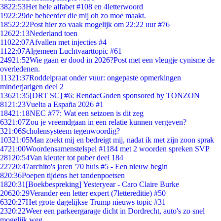
38
22:53
Het hele alfabet #108 en 4letterwoord
19
22:29
de beheerder die mij oh zo moe maakt.
185
22:22
Post hier zo vaak mogelijk om 22:22 uur #76
126
22:13
Nederland toen
110
22:07
Afvallen met injecties #4
11
22:07
Algemeen Luchtvaarttopic #61
249
21:52
Wie gaan er dood in 2026?Post met een vleugje cynisme de
overledenen.
113
21:37
Roddelpraat onder vuur: ongepaste opmerkingen
minderjarigen deel 2
136
21:35
[DRT SC] #6: RendacGoden sponsored by TONZON
81
21:23
Vuelta a España 2026 #1
184
21:18
NEC #77: Wat een seizoen is dit zeg
63
21:07
Zou je vreemdgaan in een relatie kunnen vergeven?
3
21:06
Scholensysteem tegenwoordig?
103
21:05
Man zoekt mij en bedreigt mij, nadat ik met zijn zoon sprak
47
21:00
Woordensamenstelspel #1184 met 2 woorden spreken SVP
281
20:54
Van kleuter tot puber deel 184
227
20:47
archito's jaren '70 huis #5 - Een nieuw begin
8
20:36
Poepen tijdens het tandenpoetsen
18
20:31
[Boekbespreking] Yesteryear - Caro Claire Burke
206
20:29
Verander een letter expert (7lettereditie) #50
63
20:27
Het grote dagelijkse Trump nieuws topic #31
23
20:22
Weer een parkeergarage dicht in Dordrecht, auto's zo snel
mogelijk weg