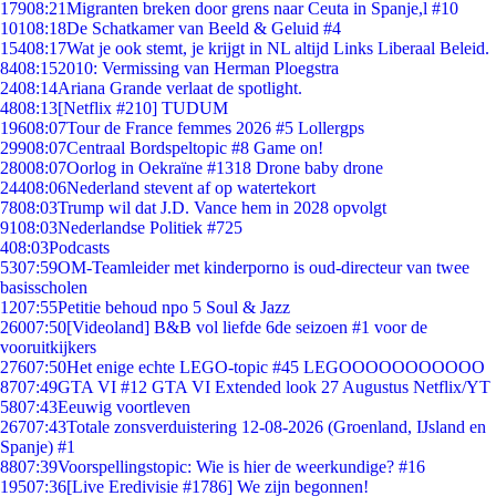
179
08:21
Migranten breken door grens naar Ceuta in Spanje,l #10
101
08:18
De Schatkamer van Beeld & Geluid #4
154
08:17
Wat je ook stemt, je krijgt in NL altijd Links Liberaal Beleid.
84
08:15
2010: Vermissing van Herman Ploegstra
24
08:14
Ariana Grande verlaat de spotlight.
48
08:13
[Netflix #210] TUDUM
196
08:07
Tour de France femmes 2026 #5 Lollergps
299
08:07
Centraal Bordspeltopic #8 Game on!
280
08:07
Oorlog in Oekraïne #1318 Drone baby drone
244
08:06
Nederland stevent af op watertekort
78
08:03
Trump wil dat J.D. Vance hem in 2028 opvolgt
91
08:03
Nederlandse Politiek #725
4
08:03
Podcasts
53
07:59
OM-Teamleider met kinderporno is oud-directeur van twee
basisscholen
12
07:55
Petitie behoud npo 5 Soul & Jazz
260
07:50
[Videoland] B&B vol liefde 6de seizoen #1 voor de
vooruitkijkers
276
07:50
Het enige echte LEGO-topic #45 LEGOOOOOOOOOOO
87
07:49
GTA VI #12 GTA VI Extended look 27 Augustus Netflix/YT
58
07:43
Eeuwig voortleven
267
07:43
Totale zonsverduistering 12-08-2026 (Groenland, IJsland en
Spanje) #1
88
07:39
Voorspellingstopic: Wie is hier de weerkundige? #16
195
07:36
[Live Eredivisie #1786] We zijn begonnen!