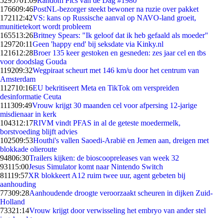
52957
01:09
Random Pics van de Dag #1980
1766
09:46
PostNL-bezorger steekt bewoner na ruzie over pakket
1721
12:42
VS: kans op Russische aanval op NAVO-land groeit,
munitietekort wordt probleem
1655
13:26
Britney Spears: "Ik geloof dat ik heb gefaald als moeder"
1297
20:11
Geen 'happy end' bij seksdate via Kinky.nl
1216
12:28
Broer 135 keer gestoken en gesneden: zes jaar cel en tbs
voor doodslag Gouda
1192
09:32
Wegpiraat scheurt met 146 km/u door het centrum van
Amsterdam
1127
10:16
EU bekritiseert Meta en TikTok om verspreiden
desinformatie Ceuta
1113
09:49
Vrouw krijgt 30 maanden cel voor afpersing 12-jarige
misdienaar in kerk
1043
12:17
RIVM vindt PFAS in al de geteste moedermelk,
borstvoeding blijft advies
1025
09:53
Houthi's vallen Saoedi-Arabië en Jemen aan, dreigen met
blokkade olieroute
948
06:30
Trailers kijken: de bioscoopreleases van week 32
931
15:00
Jesus Simulator komt naar Nintendo Switch
811
19:57
XR blokkeert A12 ruim twee uur, agent gebeten bij
aanhouding
773
09:28
Aanhoudende droogte veroorzaakt scheuren in dijken Zuid-
Holland
733
21:14
Vrouw krijgt door verwisseling het embryo van ander stel