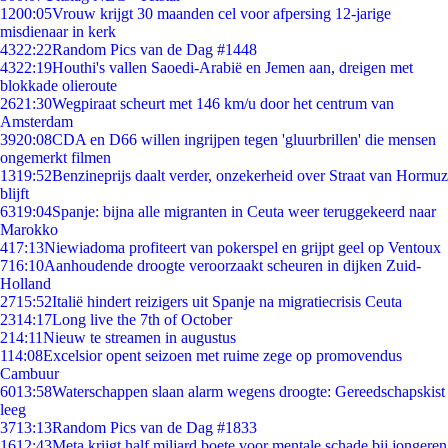
12
00:05
Vrouw krijgt 30 maanden cel voor afpersing 12-jarige
misdienaar in kerk
43
22:22
Random Pics van de Dag #1448
43
22:19
Houthi's vallen Saoedi-Arabië en Jemen aan, dreigen met
blokkade olieroute
26
21:30
Wegpiraat scheurt met 146 km/u door het centrum van
Amsterdam
39
20:08
CDA en D66 willen ingrijpen tegen 'gluurbrillen' die mensen
ongemerkt filmen
13
19:52
Benzineprijs daalt verder, onzekerheid over Straat van Hormuz
blijft
63
19:04
Spanje: bijna alle migranten in Ceuta weer teruggekeerd naar
Marokko
4
17:13
Niewiadoma profiteert van pokerspel en grijpt geel op Ventoux
7
16:10
Aanhoudende droogte veroorzaakt scheuren in dijken Zuid-
Holland
27
15:52
Italië hindert reizigers uit Spanje na migratiecrisis Ceuta
23
14:17
Long live the 7th of October
2
14:11
Nieuw te streamen in augustus
1
14:08
Excelsior opent seizoen met ruime zege op promovendus
Cambuur
60
13:58
Waterschappen slaan alarm wegens droogte: Gereedschapskist
leeg
37
13:13
Random Pics van de Dag #1833
16
12:43
Meta krijgt half miljard boete voor mentale schade bij jongeren