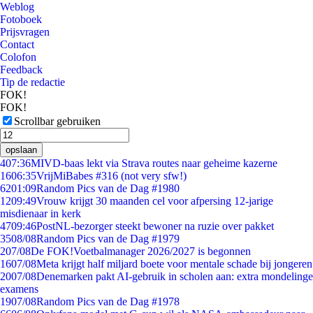
Weblog
Fotoboek
Prijsvragen
Contact
Colofon
Feedback
Tip de redactie
FOK!
FOK!
Scrollbar gebruiken
opslaan
4
07:36
MIVD-baas lekt via Strava routes naar geheime kazerne
16
06:35
VrijMiBabes #316 (not very sfw!)
62
01:09
Random Pics van de Dag #1980
12
09:49
Vrouw krijgt 30 maanden cel voor afpersing 12-jarige
misdienaar in kerk
47
09:46
PostNL-bezorger steekt bewoner na ruzie over pakket
35
08/08
Random Pics van de Dag #1979
2
07/08
De FOK!Voetbalmanager 2026/2027 is begonnen
16
07/08
Meta krijgt half miljard boete voor mentale schade bij jongeren
20
07/08
Denemarken pakt AI-gebruik in scholen aan: extra mondelinge
examens
19
07/08
Random Pics van de Dag #1978