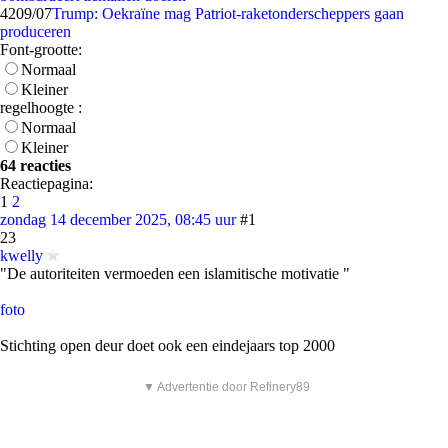
42
09/07
Trump: Oekraïne mag Patriot-raketonderscheppers gaan
produceren
Font-grootte:
Normaal
Kleiner
regelhoogte :
Normaal
Kleiner
64 reacties
Reactiepagina:
1
2
zondag 14 december 2025, 08:45 uur
#1
23
kwelly
"De autoriteiten vermoeden een islamitische motivatie "
foto
Stichting open deur doet ook een eindejaars top 2000
▼ Advertentie door Refinery89