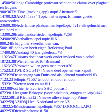
145
00:50
Jonge Cambridge professor stapt op na claims over plagiaat
en leugens
9
00:36
TV Time (tracking app) stopt! Alternatief?
147
00:32
[AKQ] #3384 Topic met vragen. En soms goede
antwoorden.
236
00:30
Nederlandse plaatsnamen lepeltopic #213 elk gehucht met
een bord telt
133
00:29
Buitenlandse steden lepeltopic #268
249
00:28
Voetballers lepel topic #16
8
00:24
Ik krijg hier zweethanden van.
5
00:18
Eindhoven heeft eigen Reflecting Pool
174
00:06
Vandaag 40 jaar geleden... #3
119
23:47
Huisarts doet haar werk onder invloed van alcohol
187
23:38
[Wielrennen #616] Brennan!
116
23:37
Vrouwen willen geen man meer #30
175
23:31
[WLR SC #417] Nieuw deel openen was kaputt
67
23:29
De neergang van Duitsland als lichtend voorbeeld #3
71
23:23
Teltopic #1567 tel door en door en door....
153
23:17
Sterren toen en nu #11
3
23:08
Post hier je favoriete SHO podcast!
67
23:01
Het grote Baktopic (voor bakfoto's, -vragen en -tips) #42
72
22:59
[Lil Kleine#12] Nieuwe afleveringen op Prime
34
22:59
[AZ#98] Heel Nederland achter AZ
138
22:54
Meisjesnamenlepeltopic #367 LOOOOL LAPO
40
22:53
Dierenlepeltopic #150