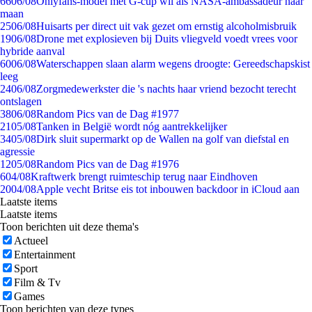
66
06/08
Onlyfans-model met G-cup wil als NASA-ambassadeur naar
maan
25
06/08
Huisarts per direct uit vak gezet om ernstig alcoholmisbruik
19
06/08
Drone met explosieven bij Duits vliegveld voedt vrees voor
hybride aanval
60
06/08
Waterschappen slaan alarm wegens droogte: Gereedschapskist
leeg
24
06/08
Zorgmedewerkster die 's nachts haar vriend bezocht terecht
ontslagen
38
06/08
Random Pics van de Dag #1977
21
05/08
Tanken in België wordt nóg aantrekkelijker
34
05/08
Dirk sluit supermarkt op de Wallen na golf van diefstal en
agressie
12
05/08
Random Pics van de Dag #1976
6
04/08
Kraftwerk brengt ruimteschip terug naar Eindhoven
20
04/08
Apple vecht Britse eis tot inbouwen backdoor in iCloud aan
Laatste items
Laatste items
Toon berichten uit deze thema's
Actueel
Entertainment
Sport
Film & Tv
Games
Toon berichten van deze types