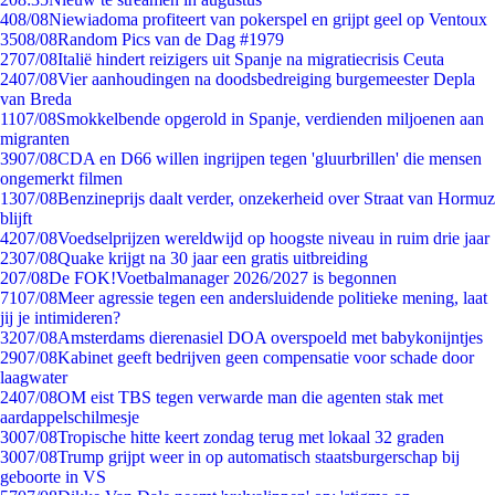
4
08/08
Niewiadoma profiteert van pokerspel en grijpt geel op Ventoux
35
08/08
Random Pics van de Dag #1979
27
07/08
Italië hindert reizigers uit Spanje na migratiecrisis Ceuta
24
07/08
Vier aanhoudingen na doodsbedreiging burgemeester Depla
van Breda
11
07/08
Smokkelbende opgerold in Spanje, verdienden miljoenen aan
migranten
39
07/08
CDA en D66 willen ingrijpen tegen 'gluurbrillen' die mensen
ongemerkt filmen
13
07/08
Benzineprijs daalt verder, onzekerheid over Straat van Hormuz
blijft
42
07/08
Voedselprijzen wereldwijd op hoogste niveau in ruim drie jaar
23
07/08
Quake krijgt na 30 jaar een gratis uitbreiding
2
07/08
De FOK!Voetbalmanager 2026/2027 is begonnen
71
07/08
Meer agressie tegen een andersluidende politieke mening, laat
jij je intimideren?
32
07/08
Amsterdams dierenasiel DOA overspoeld met babykonijntjes
29
07/08
Kabinet geeft bedrijven geen compensatie voor schade door
laagwater
24
07/08
OM eist TBS tegen verwarde man die agenten stak met
aardappelschilmesje
30
07/08
Tropische hitte keert zondag terug met lokaal 32 graden
30
07/08
Trump grijpt weer in op automatisch staatsburgerschap bij
geboorte in VS