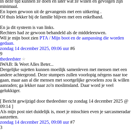
In deze tijd kunnen ze doen en later wat ze willen en gevolgen zijn
minimaal.
En lopen gewoon uit de gevangenis met een uitkering .
Of thuis lekker bij de familie blijven met een enkelband.
En ja dit systeem is van links.
Rechters had ze gewoon behandeld als de middeleeuwen.
Wil je mijn boot zien
PTA / Mijn boot en de aanpassing die worden
gedaan.
zondag 14 december 2025, 09:06 uur
#6
9
thedeedster
IWAB: Ik Weet Alles Beter...
Dergelijke sujetten kunnen moeilijk samenleven met mensen met een
andere achtergrond. Deze stumpers zullen voorlopig nérgens naar toe
gaan, maar aan al die mensen met soortgelijke gevoelens zou ik willen
aanraden; ga lekker naar zo'n moslimsland. Daar word je veel
gelukkiger.
[ Bericht gewijzigd door thedeedster op zondag 14 december 2025 @
09:14 ]
Als mijn post niet duidelijk is, moet je misschien even je sarcasmeradar
aanzetten.
zondag 14 december 2025, 09:08 uur
#7
3