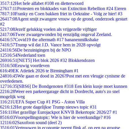
35
17:12
Het hele alfabet #108 en 4letterwoord
276
17:11
Protesten en blokkades van Extinction Rebellion #24 Eieren
78
17:10
Franky en Coen bakken friet in Oekraïne - Volg ze hier! #3
264
17:08
Agent smijt zwangere vrouw op de grond, onderzoek gestart
#2
52
17:08
Jezelf gelukkig voelen als vrijgezelle vijftiger
24
17:06
Twee zwaargewonden bij eenzijdig ongeval Zeeland.
64
16:57
Covid19 the aftermath #17 bananenmilkshake
74
16:57
Trump wil dat J.D. Vance hem in 2028 opvolgt
241
16:56
De bezuinigingen bij de NPO
125
16:54
Nederland toen
269
16:51
[NET5] Het blok 2026 #32 Blokkendozen
55
16:50
Eeuwig voortleven
6
16:49
EK Atletiek 2026 te Birmingham #1
248
16:45
Wie gaan er dood in 2026?Post met een vleugje cynisme de
overledenen.
127
16:35
[SBS6] De Bondgenoten #318 Een klein kusje moet kunnen
22
16:28
Weer een parkeergarage dicht in Dordrecht, auto's zo snel
mogelijk weg
1
16:21
UEFA Super Cup #1 PSG - Aston Villa
62
16:12
Het grote dagelijkse Trump nieuws topic #31
5
16:11
Het gezellige Eurojackpot KNVB Bekertopic 2026/27 #1
85
16:03
Voorspellingstopic: Wie is hier de weerkundige? #16
121
16:02
Saxofoon sound (deel 2)
35
16:01
Vertrouwen in economie neemt flink af, op een na grootse