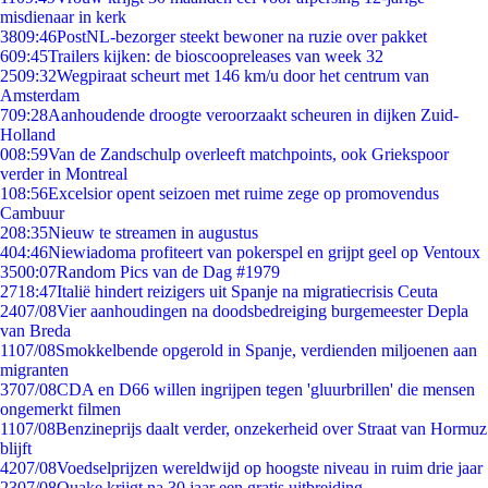
misdienaar in kerk
38
09:46
PostNL-bezorger steekt bewoner na ruzie over pakket
6
09:45
Trailers kijken: de bioscoopreleases van week 32
25
09:32
Wegpiraat scheurt met 146 km/u door het centrum van
Amsterdam
7
09:28
Aanhoudende droogte veroorzaakt scheuren in dijken Zuid-
Holland
0
08:59
Van de Zandschulp overleeft matchpoints, ook Griekspoor
verder in Montreal
1
08:56
Excelsior opent seizoen met ruime zege op promovendus
Cambuur
2
08:35
Nieuw te streamen in augustus
4
04:46
Niewiadoma profiteert van pokerspel en grijpt geel op Ventoux
35
00:07
Random Pics van de Dag #1979
27
18:47
Italië hindert reizigers uit Spanje na migratiecrisis Ceuta
24
07/08
Vier aanhoudingen na doodsbedreiging burgemeester Depla
van Breda
11
07/08
Smokkelbende opgerold in Spanje, verdienden miljoenen aan
migranten
37
07/08
CDA en D66 willen ingrijpen tegen 'gluurbrillen' die mensen
ongemerkt filmen
11
07/08
Benzineprijs daalt verder, onzekerheid over Straat van Hormuz
blijft
42
07/08
Voedselprijzen wereldwijd op hoogste niveau in ruim drie jaar
23
07/08
Quake krijgt na 30 jaar een gratis uitbreiding