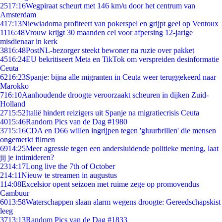
25
17:16
Wegpiraat scheurt met 146 km/u door het centrum van
Amsterdam
4
17:13
Niewiadoma profiteert van pokerspel en grijpt geel op Ventoux
11
16:48
Vrouw krijgt 30 maanden cel voor afpersing 12-jarige
misdienaar in kerk
38
16:48
PostNL-bezorger steekt bewoner na ruzie over pakket
45
16:24
EU bekritiseert Meta en TikTok om verspreiden desinformatie
Ceuta
62
16:23
Spanje: bijna alle migranten in Ceuta weer teruggekeerd naar
Marokko
7
16:10
Aanhoudende droogte veroorzaakt scheuren in dijken Zuid-
Holland
27
15:52
Italië hindert reizigers uit Spanje na migratiecrisis Ceuta
40
15:46
Random Pics van de Dag #1980
37
15:16
CDA en D66 willen ingrijpen tegen 'gluurbrillen' die mensen
ongemerkt filmen
69
14:25
Meer agressie tegen een andersluidende politieke mening, laat
jij je intimideren?
23
14:17
Long live the 7th of October
2
14:11
Nieuw te streamen in augustus
1
14:08
Excelsior opent seizoen met ruime zege op promovendus
Cambuur
60
13:58
Waterschappen slaan alarm wegens droogte: Gereedschapskist
leeg
37
13:13
Random Pics van de Dag #1833