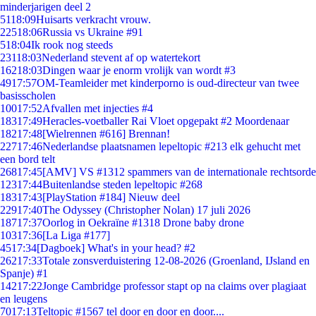
minderjarigen deel 2
51
18:09
Huisarts verkracht vrouw.
225
18:06
Russia vs Ukraine #91
5
18:04
Ik rook nog steeds
231
18:03
Nederland stevent af op watertekort
162
18:03
Dingen waar je enorm vrolijk van wordt #3
49
17:57
OM-Teamleider met kinderporno is oud-directeur van twee
basisscholen
100
17:52
Afvallen met injecties #4
183
17:49
Heracles-voetballer Rai Vloet opgepakt #2 Moordenaar
182
17:48
[Wielrennen #616] Brennan!
227
17:46
Nederlandse plaatsnamen lepeltopic #213 elk gehucht met
een bord telt
268
17:45
[AMV] VS #1312 spammers van de internationale rechtsorde
123
17:44
Buitenlandse steden lepeltopic #268
183
17:43
[PlayStation #184] Nieuw deel
229
17:40
The Odyssey (Christopher Nolan) 17 juli 2026
187
17:37
Oorlog in Oekraïne #1318 Drone baby drone
103
17:36
[La Liga #177]
45
17:34
[Dagboek] What's in your head? #2
262
17:33
Totale zonsverduistering 12-08-2026 (Groenland, IJsland en
Spanje) #1
142
17:22
Jonge Cambridge professor stapt op na claims over plagiaat
en leugens
70
17:13
Teltopic #1567 tel door en door en door....