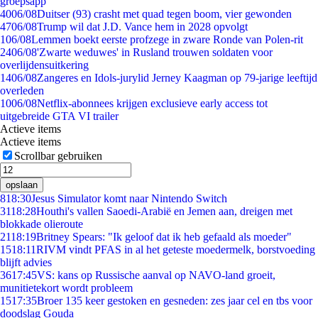
groepsapp
40
06/08
Duitser (93) crasht met quad tegen boom, vier gewonden
47
06/08
Trump wil dat J.D. Vance hem in 2028 opvolgt
1
06/08
Lemmen boekt eerste profzege in zware Ronde van Polen-rit
24
06/08
'Zwarte weduwes' in Rusland trouwen soldaten voor
overlijdensuitkering
14
06/08
Zangeres en Idols-jurylid Jerney Kaagman op 79-jarige leeftijd
overleden
10
06/08
Netflix-abonnees krijgen exclusieve early access tot
uitgebreide GTA VI trailer
Actieve items
Actieve items
Scrollbar gebruiken
opslaan
8
18:30
Jesus Simulator komt naar Nintendo Switch
31
18:28
Houthi's vallen Saoedi-Arabië en Jemen aan, dreigen met
blokkade olieroute
21
18:19
Britney Spears: "Ik geloof dat ik heb gefaald als moeder"
15
18:11
RIVM vindt PFAS in al het geteste moedermelk, borstvoeding
blijft advies
36
17:45
VS: kans op Russische aanval op NAVO-land groeit,
munitietekort wordt probleem
15
17:35
Broer 135 keer gestoken en gesneden: zes jaar cel en tbs voor
doodslag Gouda