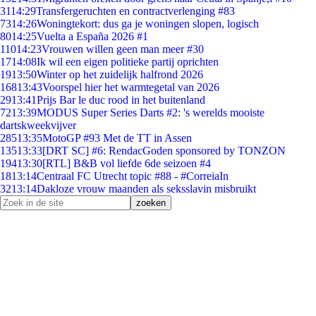
31
14:29
Transfergeruchten en contractverlenging #83
73
14:26
Woningtekort: dus ga je woningen slopen, logisch
80
14:25
Vuelta a España 2026 #1
110
14:23
Vrouwen willen geen man meer #30
17
14:08
Ik wil een eigen politieke partij oprichten
19
13:50
Winter op het zuidelijk halfrond 2026
168
13:43
Voorspel hier het warmtegetal van 2026
29
13:41
Prijs Bar le duc rood in het buitenland
72
13:39
MODUS Super Series Darts #2: 's werelds mooiste
dartskweekvijver
285
13:35
MotoGP #93 Met de TT in Assen
135
13:33
[DRT SC] #6: RendacGoden sponsored by TONZON
194
13:30
[RTL] B&B vol liefde 6de seizoen #4
18
13:14
Centraal FC Utrecht topic #88 - #CorreiaIn
32
13:14
Dakloze vrouw maanden als seksslavin misbruikt