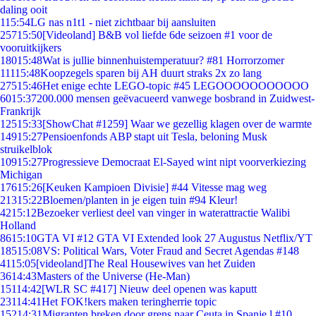
daling ooit
1
15:54
LG nas n1t1 - niet zichtbaar bij aansluiten
257
15:50
[Videoland] B&B vol liefde 6de seizoen #1 voor de
vooruitkijkers
180
15:48
Wat is jullie binnenhuistemperatuur? #81 Horrorzomer
111
15:48
Koopzegels sparen bij AH duurt straks 2x zo lang
275
15:46
Het enige echte LEGO-topic #45 LEGOOOOOOOOOOO
60
15:37
200.000 mensen geëvacueerd vanwege bosbrand in Zuidwest-
Frankrijk
125
15:33
[ShowChat #1259] Waar we gezellig klagen over de warmte
149
15:27
Pensioenfonds ABP stapt uit Tesla, beloning Musk
struikelblok
109
15:27
Progressieve Democraat El-Sayed wint nipt voorverkiezing
Michigan
176
15:26
[Keuken Kampioen Divisie] #44 Vitesse mag weg
213
15:22
Bloemen/planten in je eigen tuin #94 Kleur!
42
15:12
Bezoeker verliest deel van vinger in waterattractie Walibi
Holland
86
15:10
GTA VI #12 GTA VI Extended look 27 Augustus Netflix/YT
185
15:08
VS: Political Wars, Voter Fraud and Secret Agendas #148
41
15:05
[videoland]The Real Housewives van het Zuiden
36
14:43
Masters of the Universe (He-Man)
151
14:42
[WLR SC #417] Nieuw deel openen was kaputt
231
14:41
Het FOK!kers maken teringherrie topic
152
14:31
Migranten breken door grens naar Ceuta in Spanje,l #10