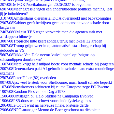
2
07/08
De FOK!Voetbalmanager 2026/2027 is begonnen
69
07/08
Meer agressie tegen een andersluidende politieke mening, laat
jij je intimideren?
31
07/08
Amsterdams dierenasiel DOA overspoeld met babykonijntjes
29
07/08
Kabinet geeft bedrijven geen compensatie voor schade door
laagwater
24
07/08
OM eist TBS tegen verwarde man die agenten stak met
aardappelschilmesje
30
07/08
Tropische hitte keert zondag terug met lokaal 32 graden
30
07/08
Trump grijpt weer in op automatisch staatsburgerschap bij
geboorte in VS
56
07/08
Dikke Van Dale neemt 'vulvalippen' op: 'stigma op
schaamlippen doorbreken'
16
07/08
Meta krijgt half miljard boete voor mentale schade bij jongeren
20
07/08
Denemarken pakt AI-gebruik in scholen aan: extra mondelinge
examens
25
07/08
Peter Faber (82) overleden
0
07/08
Ajax veel te sterk voor Shelbourne, maar houdt schade beperkt
1
07/08
Nieuwkomers schitteren bij ruime Europese zege FC Twente
19
07/08
Random Pics van de Dag #1978
15
06/08
Ontslagen bij Halo Studios na Campaign Evolved
19
06/08
PS5-doos waarschuwt voor einde fysieke games
2
06/08
Le Court wint na nerveuze finale, Pieterse derde
29
06/08
NPO-manager Menno de Boer geschorst na dickpic in