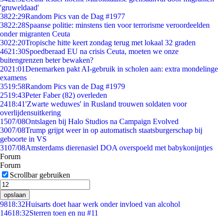
'gruweldaad'
38
22:29
Random Pics van de Dag #1977
38
22:28
Spaanse politie: minstens tien voor terrorisme veroordeelden
onder migranten Ceuta
30
22:20
Tropische hitte keert zondag terug met lokaal 32 graden
46
21:30
Spoedberaad EU na crisis Ceuta, moeten we onze
buitengrenzen beter bewaken?
20
21:01
Denemarken pakt AI-gebruik in scholen aan: extra mondelinge
examens
35
19:58
Random Pics van de Dag #1979
25
19:43
Peter Faber (82) overleden
24
18:41
'Zwarte weduwes' in Rusland trouwen soldaten voor
overlijdensuitkering
15
07/08
Ontslagen bij Halo Studios na Campaign Evolved
30
07/08
Trump grijpt weer in op automatisch staatsburgerschap bij
geboorte in VS
31
07/08
Amsterdams dierenasiel DOA overspoeld met babykonijntjes
Forum
Forum
Scrollbar gebruiken
opslaan
98
18:32
Huisarts doet haar werk onder invloed van alcohol
146
18:32
Sterren toen en nu #11