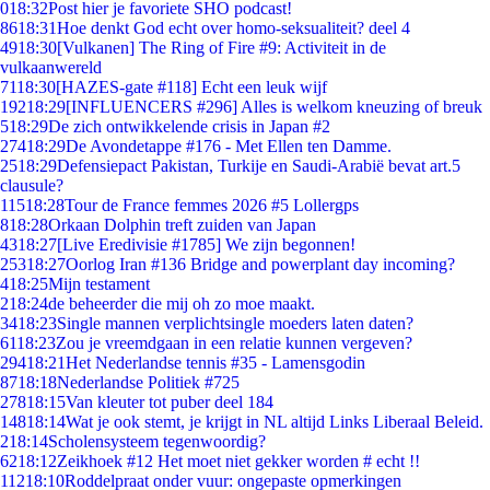
0
18:32
Post hier je favoriete SHO podcast!
86
18:31
Hoe denkt God echt over homo-seksualiteit? deel 4
49
18:30
[Vulkanen] The Ring of Fire #9: Activiteit in de
vulkaanwereld
71
18:30
[HAZES-gate #118] Echt een leuk wijf
192
18:29
[INFLUENCERS #296] Alles is welkom kneuzing of breuk
5
18:29
De zich ontwikkelende crisis in Japan #2
274
18:29
De Avondetappe #176 - Met Ellen ten Damme.
25
18:29
Defensiepact Pakistan, Turkije en Saudi-Arabië bevat art.5
clausule?
115
18:28
Tour de France femmes 2026 #5 Lollergps
8
18:28
Orkaan Dolphin treft zuiden van Japan
43
18:27
[Live Eredivisie #1785] We zijn begonnen!
253
18:27
Oorlog Iran #136 Bridge and powerplant day incoming?
4
18:25
Mijn testament
2
18:24
de beheerder die mij oh zo moe maakt.
34
18:23
Single mannen verplichtsingle moeders laten daten?
61
18:23
Zou je vreemdgaan in een relatie kunnen vergeven?
294
18:21
Het Nederlandse tennis #35 - Lamensgodin
87
18:18
Nederlandse Politiek #725
278
18:15
Van kleuter tot puber deel 184
148
18:14
Wat je ook stemt, je krijgt in NL altijd Links Liberaal Beleid.
2
18:14
Scholensysteem tegenwoordig?
62
18:12
Zeikhoek #12 Het moet niet gekker worden # echt !!
112
18:10
Roddelpraat onder vuur: ongepaste opmerkingen