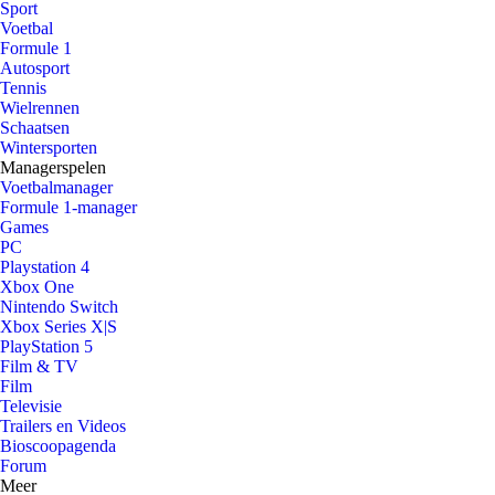
Sport
Voetbal
Formule 1
Autosport
Tennis
Wielrennen
Schaatsen
Wintersporten
Managerspelen
Voetbalmanager
Formule 1-manager
Games
PC
Playstation 4
Xbox One
Nintendo Switch
Xbox Series X|S
PlayStation 5
Film & TV
Film
Televisie
Trailers en Videos
Bioscoopagenda
Forum
Meer