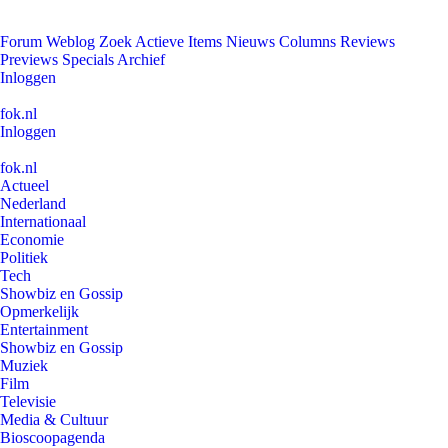
Forum
Weblog
Zoek
Actieve Items
Nieuws
Columns
Reviews
Previews
Specials
Archief
Inloggen
fok.nl
Inloggen
fok.nl
Actueel
Nederland
Internationaal
Economie
Politiek
Tech
Showbiz en Gossip
Opmerkelijk
Entertainment
Showbiz en Gossip
Muziek
Film
Televisie
Media & Cultuur
Bioscoopagenda