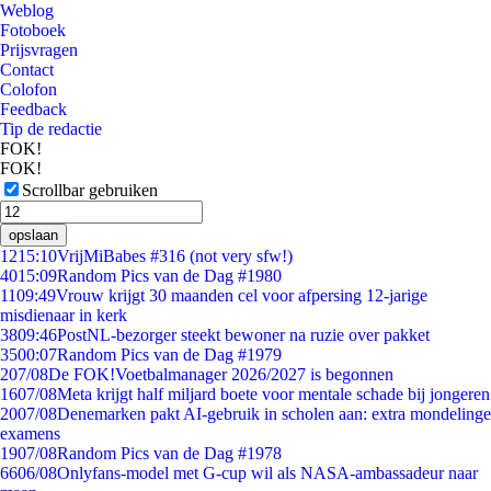
Weblog
Fotoboek
Prijsvragen
Contact
Colofon
Feedback
Tip de redactie
FOK!
FOK!
Scrollbar gebruiken
opslaan
12
15:10
VrijMiBabes #316 (not very sfw!)
40
15:09
Random Pics van de Dag #1980
11
09:49
Vrouw krijgt 30 maanden cel voor afpersing 12-jarige
misdienaar in kerk
38
09:46
PostNL-bezorger steekt bewoner na ruzie over pakket
35
00:07
Random Pics van de Dag #1979
2
07/08
De FOK!Voetbalmanager 2026/2027 is begonnen
16
07/08
Meta krijgt half miljard boete voor mentale schade bij jongeren
20
07/08
Denemarken pakt AI-gebruik in scholen aan: extra mondelinge
examens
19
07/08
Random Pics van de Dag #1978
66
06/08
Onlyfans-model met G-cup wil als NASA-ambassadeur naar