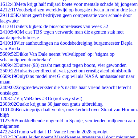
16
12:43
Meta krijgt half miljard boete voor mentale schade bij jongeren
42
12:11
Voedselprijzen wereldwijd op hoogste niveau in ruim drie jaar
29
11:05
Kabinet geeft bedrijven geen compensatie voor schade door
laagwater
6
11:03
Trailers kijken: de bioscoopreleases van week 32
24
10:54
OM eist TBS tegen verwarde man die agenten stak met
aardappelschilmesje
24
10:18
Vier aanhoudingen na doodsbedreiging burgemeester Depla
van Breda
56
09:52
Dikke Van Dale neemt 'vulvalippen' op: 'stigma op
schaamlippen doorbreken'
40
09:42
Duitser (93) crasht met quad tegen boom, vier gewonden
25
09:22
Huisarts per direct uit vak gezet om ernstig alcoholmisbruik
66
09:19
Onlyfans-model met G-cup wil als NASA-ambassadeur naar
maan
24
09:02
Zorgmedewerkster die 's nachts haar vriend bezocht terecht
ontslagen
12
03:57
VrijMiBabes #316 (not very sfw!)
23
03:02
Quake krijgt na 30 jaar een gratis uitbreiding
11
01:06
Benzineprijs daalt verder, onzekerheid over Straat van Hormuz
blijft
11
23:30
Smokkelbende opgerold in Spanje, verdienden miljoenen aan
migranten
47
22:43
Trump wil dat J.D. Vance hem in 2028 opvolgt
34
22:32
Ceuta-leider noemt Marokkaanse grensaanval door migranten