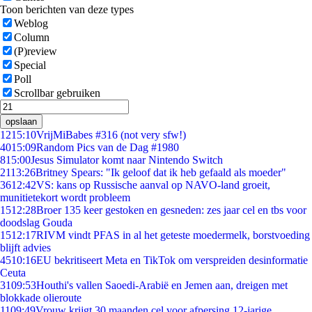
Toon berichten van deze types
Weblog
Column
(P)review
Special
Poll
Scrollbar gebruiken
opslaan
12
15:10
VrijMiBabes #316 (not very sfw!)
40
15:09
Random Pics van de Dag #1980
8
15:00
Jesus Simulator komt naar Nintendo Switch
21
13:26
Britney Spears: "Ik geloof dat ik heb gefaald als moeder"
36
12:42
VS: kans op Russische aanval op NAVO-land groeit,
munitietekort wordt probleem
15
12:28
Broer 135 keer gestoken en gesneden: zes jaar cel en tbs voor
doodslag Gouda
15
12:17
RIVM vindt PFAS in al het geteste moedermelk, borstvoeding
blijft advies
45
10:16
EU bekritiseert Meta en TikTok om verspreiden desinformatie
Ceuta
31
09:53
Houthi's vallen Saoedi-Arabië en Jemen aan, dreigen met
blokkade olieroute
11
09:49
Vrouw krijgt 30 maanden cel voor afpersing 12-jarige