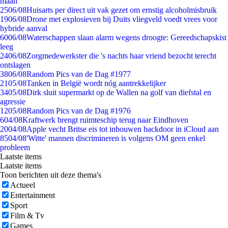
maan
25
06/08
Huisarts per direct uit vak gezet om ernstig alcoholmisbruik
19
06/08
Drone met explosieven bij Duits vliegveld voedt vrees voor
hybride aanval
60
06/08
Waterschappen slaan alarm wegens droogte: Gereedschapskist
leeg
24
06/08
Zorgmedewerkster die 's nachts haar vriend bezocht terecht
ontslagen
38
06/08
Random Pics van de Dag #1977
21
05/08
Tanken in België wordt nóg aantrekkelijker
34
05/08
Dirk sluit supermarkt op de Wallen na golf van diefstal en
agressie
12
05/08
Random Pics van de Dag #1976
6
04/08
Kraftwerk brengt ruimteschip terug naar Eindhoven
20
04/08
Apple vecht Britse eis tot inbouwen backdoor in iCloud aan
85
04/08
'Witte' mannen discrimineren is volgens OM geen enkel
probleem
Laatste items
Laatste items
Toon berichten uit deze thema's
Actueel
Entertainment
Sport
Film & Tv
Games