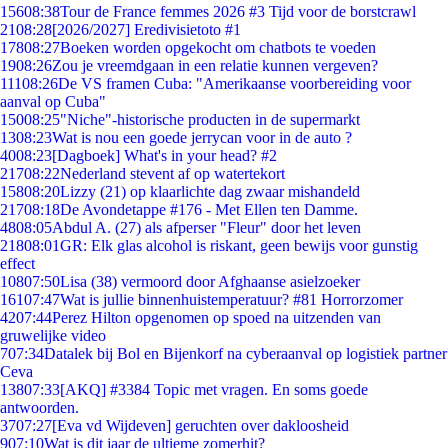
156
08:38
Tour de France femmes 2026 #3 Tijd voor de borstcrawl
21
08:28
[2026/2027] Eredivisietoto #1
178
08:27
Boeken worden opgekocht om chatbots te voeden
19
08:26
Zou je vreemdgaan in een relatie kunnen vergeven?
111
08:26
De VS framen Cuba: "Amerikaanse voorbereiding voor
aanval op Cuba"
150
08:25
"Niche"-historische producten in de supermarkt
13
08:23
Wat is nou een goede jerrycan voor in de auto ?
40
08:23
[Dagboek] What's in your head? #2
217
08:22
Nederland stevent af op watertekort
158
08:20
Lizzy (21) op klaarlichte dag zwaar mishandeld
217
08:18
De Avondetappe #176 - Met Ellen ten Damme.
48
08:05
Abdul A. (27) als afperser "Fleur" door het leven
218
08:01
GR: Elk glas alcohol is riskant, geen bewijs voor gunstig
effect
108
07:50
Lisa (38) vermoord door Afghaanse asielzoeker
161
07:47
Wat is jullie binnenhuistemperatuur? #81 Horrorzomer
42
07:44
Perez Hilton opgenomen op spoed na uitzenden van
gruwelijke video
7
07:34
Datalek bij Bol en Bijenkorf na cyberaanval op logistiek partner
Ceva
138
07:33
[AKQ] #3384 Topic met vragen. En soms goede
antwoorden.
37
07:27
[Eva vd Wijdeven] geruchten over dakloosheid
9
07:10
Wat is dit jaar de ultieme zomerhit?