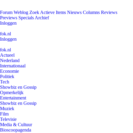
Forum
Weblog
Zoek
Actieve Items
Nieuws
Columns
Reviews
Previews
Specials
Archief
Inloggen
fok.nl
Inloggen
fok.nl
Actueel
Nederland
Internationaal
Economie
Politiek
Tech
Showbiz en Gossip
Opmerkelijk
Entertainment
Showbiz en Gossip
Muziek
Film
Televisie
Media & Cultuur
Bioscoopagenda