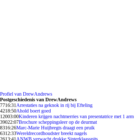
Profiel van DrewAndrews
Postgeschiedenis van DrewAndrews
77
16:31
Arrestaties na geknok in rij bij Efteling
42
18:50
Ahold boert goed
120
03:00
Kinderen krijgen nachtmerries van presentatrice met 1 arm
390
22:07
Brochure scheppingsleer op de deurmat
83
16:26
Marc-Marie Huijbregts draagt een pruik
63
12:33
Wereldrecordhoudster breekt nagels
26
13:41
ANWB verwacht drukke Sinterklaasspits