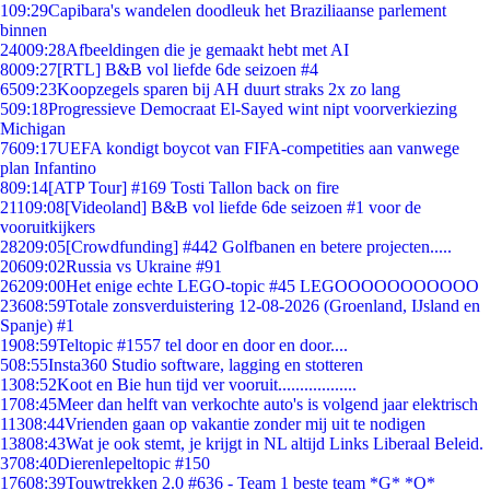
1
09:29
Capibara's wandelen doodleuk het Braziliaanse parlement
binnen
240
09:28
Afbeeldingen die je gemaakt hebt met AI
80
09:27
[RTL] B&B vol liefde 6de seizoen #4
65
09:23
Koopzegels sparen bij AH duurt straks 2x zo lang
5
09:18
Progressieve Democraat El-Sayed wint nipt voorverkiezing
Michigan
76
09:17
UEFA kondigt boycot van FIFA-competities aan vanwege
plan Infantino
8
09:14
[ATP Tour] #169 Tosti Tallon back on fire
211
09:08
[Videoland] B&B vol liefde 6de seizoen #1 voor de
vooruitkijkers
282
09:05
[Crowdfunding] #442 Golfbanen en betere projecten.....
206
09:02
Russia vs Ukraine #91
262
09:00
Het enige echte LEGO-topic #45 LEGOOOOOOOOOOO
236
08:59
Totale zonsverduistering 12-08-2026 (Groenland, IJsland en
Spanje) #1
19
08:59
Teltopic #1557 tel door en door en door....
5
08:55
Insta360 Studio software, lagging en stotteren
13
08:52
Koot en Bie hun tijd ver vooruit..................
17
08:45
Meer dan helft van verkochte auto's is volgend jaar elektrisch
113
08:44
Vrienden gaan op vakantie zonder mij uit te nodigen
138
08:43
Wat je ook stemt, je krijgt in NL altijd Links Liberaal Beleid.
37
08:40
Dierenlepeltopic #150
176
08:39
Touwtrekken 2.0 #636 - Team 1 beste team *G* *O*