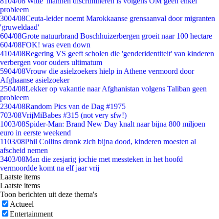
81
04/08
'Witte' mannen discrimineren is volgens OM geen enkel
probleem
30
04/08
Ceuta-leider noemt Marokkaanse grensaanval door migranten
'gruweldaad'
6
04/08
Grote natuurbrand Boschhuizerbergen groeit naar 100 hectare
6
04/08
FOK! was even down
41
04/08
Regering VS geeft scholen die 'genderidentiteit' van kinderen
verbergen voor ouders ultimatum
59
04/08
Vrouw die asielzoekers hielp in Athene vermoord door
Afghaanse asielzoeker
25
04/08
Lekker op vakantie naar Afghanistan volgens Taliban geen
probleem
23
04/08
Random Pics van de Dag #1975
7
03/08
VrijMiBabes #315 (not very sfw!)
10
03/08
Spider-Man: Brand New Day knalt naar bijna 800 miljoen
euro in eerste weekend
11
03/08
Phil Collins dronk zich bijna dood, kinderen moesten al
afscheid nemen
34
03/08
Man die zesjarig jochie met messteken in het hoofd
vermoordde komt na elf jaar vrij
Laatste items
Laatste items
Toon berichten uit deze thema's
Actueel
Entertainment