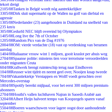
tekort dreigt
21
05/08
Tanken in België wordt nóg aantrekkelijker
33
05/08
Dirk sluit supermarkt op de Wallen na golf van diefstal en
agressie
13
05/08
Nederlander (23) aangehouden in Duitsland na snelheid van
235 km/u
3
05/08
Gedurfd NEC blijft overeind bij Olympiakos
14
05/08
Long live the 7th of October
12
05/08
Random Pics van de Dag #1976
20
04/08
OM: vierde verdachte (18) vast op verdenking van beramen
aanslag
14
04/08
Italiaanse vrouw wint 1 miljoen, gooit kraslot per abuis weg
27
04/08
Spaanse politie: minstens tien voor terrorisme veroordeelden
onder migranten Ceuta
6
04/08
Kraftwerk brengt ruimteschip terug naar Eindhoven
1
04/08
Reusser wint tijdrit en neemt geel over, Nooijen knap tweede
7
04/08
Vakantiekiekje Verstappen en Wolff voedt geruchten over
Mercedes-overstap
18
04/08
Spotify bereikt mijlpaal, voor het eerst 300 miljoen premium-
abonnees
27
04/08
Houthi's vallen luchthaven Najran in Saoedi-Arabië aan
32
04/08
Albert Heijn halveert tempo van Koopzegels sparen vanaf
september
55
04/08
Boeren waarschuwen voor lagere oogst door aanhoudende