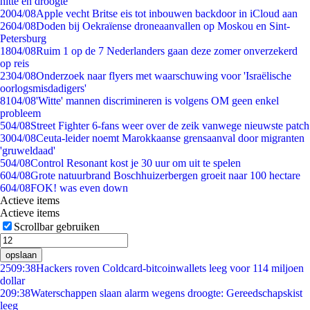
hitte en droogte
20
04/08
Apple vecht Britse eis tot inbouwen backdoor in iCloud aan
26
04/08
Doden bij Oekraïense droneaanvallen op Moskou en Sint-
Petersburg
18
04/08
Ruim 1 op de 7 Nederlanders gaan deze zomer onverzekerd
op reis
23
04/08
Onderzoek naar flyers met waarschuwing voor 'Israëlische
oorlogsmisdadigers'
81
04/08
'Witte' mannen discrimineren is volgens OM geen enkel
probleem
5
04/08
Street Fighter 6-fans weer over de zeik vanwege nieuwste patch
30
04/08
Ceuta-leider noemt Marokkaanse grensaanval door migranten
'gruweldaad'
5
04/08
Control Resonant kost je 30 uur om uit te spelen
6
04/08
Grote natuurbrand Boschhuizerbergen groeit naar 100 hectare
6
04/08
FOK! was even down
Actieve items
Actieve items
Scrollbar gebruiken
opslaan
25
09:38
Hackers roven Coldcard-bitcoinwallets leeg voor 114 miljoen
dollar
2
09:38
Waterschappen slaan alarm wegens droogte: Gereedschapskist
leeg