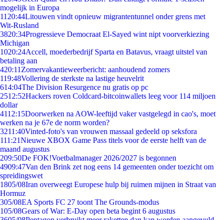
mogelijk in Europa
11
20:44
Litouwen vindt opnieuw migrantentunnel onder grens met
Wit-Rusland
38
20:34
Progressieve Democraat El-Sayed wint nipt voorverkiezing
Michigan
10
20:24
Accell, moederbedrijf Sparta en Batavus, vraagt uitstel van
betaling aan
4
20:11
Zomervakantieweerbericht: aanhoudend zomers
1
19:48
Vollering de sterkste na lastige heuvelrit
6
14:04
The Division Resurgence nu gratis op pc
25
12:52
Hackers roven Coldcard-bitcoinwallets leeg voor 114 miljoen
dollar
41
12:15
Doorwerken na AOW-leeftijd vaker vastgelegd in cao's, moet
werken na je 67e de norm worden?
32
11:40
Vinted-foto's van vrouwen massaal gedeeld op seksfora
1
11:21
Nieuwe XBOX Game Pass titels voor de eerste helft van de
maand augustus
2
09:50
De FOK!Voetbalmanager 2026/2027 is begonnen
49
09:47
Van den Brink zet nog eens 14 gemeenten onder toezicht om
spreidingswet
18
05/08
Iran overweegt Europese hulp bij ruimen mijnen in Straat van
Hormuz
3
05/08
EA Sports FC 27 toont The Grounds-modus
1
05/08
Gears of War: E-Day open beta begint 6 augustus
36
05/08
Pentagon verbruikt meer raketten dan kan worden aangevuld,