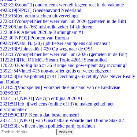
38
23:20
Zoon(11) onderneemt werkelijk geen reet in de vakantie
49
23:19
[NPO1] Goedenavond Nederland
51
23:15
Een gezin stichten uit verveling?
27
23:13
Voorspel hier het weer van Juli 2026 (gemeten in de Bilt)
97
23:06
Jan B. (66) misbruikt zeker 14 kinderen
3
22:36
EK Atletiek 2026 te Birmingham #1
4
22:30
[NPO2] Poorten van Europa
69
22:19
Nabil B. (20) rijdt fietser aan tijdens dollemansrit
32
22:18
[Alpineskiën] #20 Op weg naar de OS!
41
22:15
Voorspel hier het weer van Juni 2026 (gemeten in de Bilt)
112
22:13
[Het Officiële Steam Topic #201] Steamrolled
170
22:03
Oorlog Iran #136 Bridge and powerplant day incoming?
239
21:54
Vinted #15 nog-net-niet gratis en verzendgezeur
84
21:53
[Britse politiek] #141 Declining Gracefully Was Never Really
an Option
31
21:52
[Voorspellen] Voorspel de eindstand van de Eredivisie
2026/2027
143
21:51
[NPO1] We zijn er bijna 2026 #1
23
21:51
Heb jij wel eens (online of irl) te maken gehad met
discriminatie?
92
21:50
CIDP. Kent u dat, beste mensen?
281
21:41
[NPO1] Van Onschatbare Waarde met Dionne Stax #2
14
21:33
Ik wil een eigen politieke partij oprichten