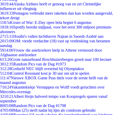
30
19:44
Alaska Airlines heeft er genoeg van en zet Christelijke
influencer uit vliegtuig
36
19:33
Pentagon verbruikt meer raketten dan kan worden aangevuld,
tekort dreigt
1
18:54
Gears of War: E-Day open beta begint 6 augustus
18
18:16
Spotify bereikt mijlpaal, voor het eerst 300 miljoen premium-
abonnees
27
15:11
Houthi's vallen luchthaven Najran in Saoedi-Arabië aan
20
15:09
OM: vierde verdachte (18) vast op verdenking van beramen
aanslag
59
14:06
Vrouw die asielzoekers hielp in Athene vermoord door
Afghaanse asielzoeker
6
13:26
Grote natuurbrand Boschhuizerbergen groeit naar 100 hectare
30
12:35
Random Pics van de Dag #1973
3
12:28
Gedurfd NEC blijft overeind bij Olympiakos
5
12:04
Control Resonant kost je 30 uur om uit te spelen
1
11:47
Nieuwe XBOX Game Pass titels voor de eerste helft van de
maand augustus
7
10:24
Vakantiekiekje Verstappen en Wolff voedt geruchten over
Mercedes-overstap
32
10:21
Albert Heijn halveert tempo van Koopzegels sparen vanaf
september
80
05/08
Random Pics van de Dag #1798
47
05/08
Man (25) sterft nadat hij lijm als condoom gebruikt
41
05/08
Regering VS geeft scholen die 'genderidentiteit' van kinderen