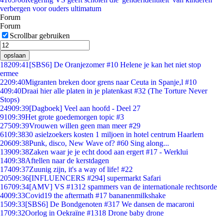
verbergen voor ouders ultimatum
Forum
Forum
Scrollbar gebruiken
opslaan
182
09:41
[SBS6] De Oranjezomer #10 Helene je kan het niet stop
ermee
22
09:40
Migranten breken door grens naar Ceuta in Spanje,l #10
4
09:40
Draai hier alle platen in je platenkast #32 (The Torture Never
Stops)
249
09:39
[Dagboek] Veel aan hoofd - Deel 27
91
09:39
Het grote goedemorgen topic #3
275
09:39
Vrouwen willen geen man meer #29
61
09:38
30 asielzoekers kosten 1 miljoen in hotel centrum Haarlem
206
09:38
Punk, disco, New Wave of? #60 Sing along...
139
09:38
Zaken waar je je echt dood aan ergert #17 - Werklui
14
09:38
Aftellen naar de kerstdagen
174
09:37
Zuunig zijn, it's a way of life! #22
205
09:36
[INFLUENCERS #294] supermarkt Safari
167
09:34
[AMV] VS #1312 spammers van de internationale rechtsorde
40
09:33
Covid19 the aftermath #17 bananenmilkshake
15
09:33
[SBS6] De Bondgenoten #317 We dansen de macaroni
17
09:32
Oorlog in Oekraïne #1318 Drone baby drone