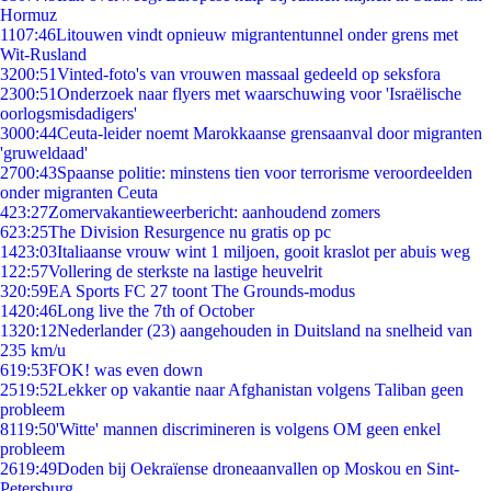
Hormuz
11
07:46
Litouwen vindt opnieuw migrantentunnel onder grens met
Wit-Rusland
32
00:51
Vinted-foto's van vrouwen massaal gedeeld op seksfora
23
00:51
Onderzoek naar flyers met waarschuwing voor 'Israëlische
oorlogsmisdadigers'
30
00:44
Ceuta-leider noemt Marokkaanse grensaanval door migranten
'gruweldaad'
27
00:43
Spaanse politie: minstens tien voor terrorisme veroordeelden
onder migranten Ceuta
4
23:27
Zomervakantieweerbericht: aanhoudend zomers
6
23:25
The Division Resurgence nu gratis op pc
14
23:03
Italiaanse vrouw wint 1 miljoen, gooit kraslot per abuis weg
1
22:57
Vollering de sterkste na lastige heuvelrit
3
20:59
EA Sports FC 27 toont The Grounds-modus
14
20:46
Long live the 7th of October
13
20:12
Nederlander (23) aangehouden in Duitsland na snelheid van
235 km/u
6
19:53
FOK! was even down
25
19:52
Lekker op vakantie naar Afghanistan volgens Taliban geen
probleem
81
19:50
'Witte' mannen discrimineren is volgens OM geen enkel
probleem
26
19:49
Doden bij Oekraïense droneaanvallen op Moskou en Sint-
Petersburg