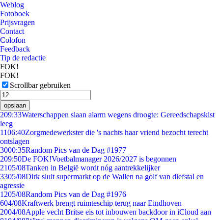
Weblog
Fotoboek
Prijsvragen
Contact
Colofon
Feedback
Tip de redactie
FOK!
FOK!
Scrollbar gebruiken
opslaan
2
09:33
Waterschappen slaan alarm wegens droogte: Gereedschapskist
leeg
11
06:40
Zorgmedewerkster die 's nachts haar vriend bezocht terecht
ontslagen
30
00:35
Random Pics van de Dag #1977
2
09:50
De FOK!Voetbalmanager 2026/2027 is begonnen
21
05/08
Tanken in België wordt nóg aantrekkelijker
33
05/08
Dirk sluit supermarkt op de Wallen na golf van diefstal en
agressie
12
05/08
Random Pics van de Dag #1976
6
04/08
Kraftwerk brengt ruimteschip terug naar Eindhoven
20
04/08
Apple vecht Britse eis tot inbouwen backdoor in iCloud aan