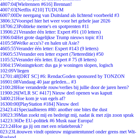
48
07:04
[Wielrennen #616] Brennan!
40
07:03
[Netflix #210] TUDUM
60
07:00
De neergang van Duitsland als lichtend voorbeeld #3
38
06:32
Voorspel hier het weer voor het gehele jaar 2026
187
06:23
Politieke meme's en spotprenten #11
139
06:21
Verander één letter: Expert #91 (10 letters)
19
06:04
Het grote dagelijkse Trump nieuws topic #31
41
05:58
Welke accu's? en halen uit Asie?
46
05:55
Verander één letter: Expert #143 (9 letters)
196
05:53
Verander een letter expert (7lettereditie) #50
11
05:52
Verander één letter. Expert # 75 (8 letters)
10
04:15
Woningtekort: dus ga je woningen slopen, logisch
1
02:09
Vliegen
127
01:48
[DRT SC] #6: RendacGoden sponsored by TONZON
169
01:08
Vandaag 40 jaar geleden... #3
21
00:28
Hoe veranderde rouw/verlies bij jullie door de jaren heen?
119
00:26
[WLR SC #417] Nieuw deel openen was kaputt
34
00:21
Hoe kom je van egels af?
163
00:00
[PlayStation #184] Nieuw deel
234
23:41
Speciaalbieren #80: another one bites the dust
100
23:39
Man zoekt mij en bedreigt mij, nadat ik met zijn zoon sprak
142
23:36
De EU-politiek #6 Musk naar Europa!
2
23:24
Hoe ga jij om met een relatiebreuk?
0
23:23
Litouwen vindt opnieuw migrantentunnel onder grens met Wit-
Rusland