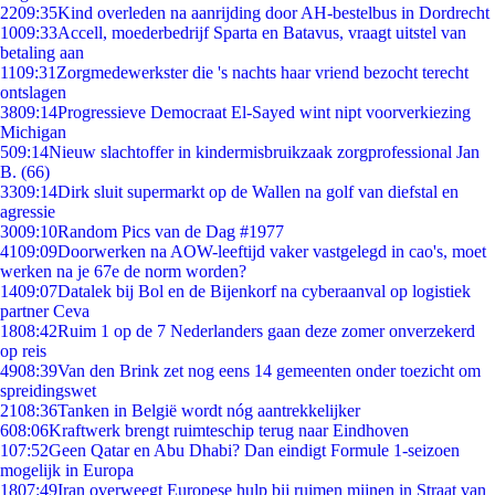
22
09:35
Kind overleden na aanrijding door AH-bestelbus in Dordrecht
10
09:33
Accell, moederbedrijf Sparta en Batavus, vraagt uitstel van
betaling aan
11
09:31
Zorgmedewerkster die 's nachts haar vriend bezocht terecht
ontslagen
38
09:14
Progressieve Democraat El-Sayed wint nipt voorverkiezing
Michigan
5
09:14
Nieuw slachtoffer in kindermisbruikzaak zorgprofessional Jan
B. (66)
33
09:14
Dirk sluit supermarkt op de Wallen na golf van diefstal en
agressie
30
09:10
Random Pics van de Dag #1977
41
09:09
Doorwerken na AOW-leeftijd vaker vastgelegd in cao's, moet
werken na je 67e de norm worden?
14
09:07
Datalek bij Bol en de Bijenkorf na cyberaanval op logistiek
partner Ceva
18
08:42
Ruim 1 op de 7 Nederlanders gaan deze zomer onverzekerd
op reis
49
08:39
Van den Brink zet nog eens 14 gemeenten onder toezicht om
spreidingswet
21
08:36
Tanken in België wordt nóg aantrekkelijker
6
08:06
Kraftwerk brengt ruimteschip terug naar Eindhoven
1
07:52
Geen Qatar en Abu Dhabi? Dan eindigt Formule 1-seizoen
mogelijk in Europa
18
07:49
Iran overweegt Europese hulp bij ruimen mijnen in Straat van