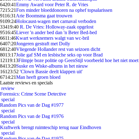
64
20:41
Emmy Award voor Peter R. de Vries
72
15:21
Fors minder bloeddonoren na ophef topsalarissen
91
16:31
Arie Boomsma gaat trouwen
91
09:24
Holocaust-wagen met carnaval verboden
334
19:40
R. De Vries: Holloway-zaak opgelost
95
16:45
Liever 'n ander bed dan 'n Beter Bed-bed
66
11:46
Kwart werknemers walgt van wc-bril
64
07:20
Jongeren gestraft met Dolly
68
12:40
Vliegende Hollander rest van seizoen dicht
80
13:17
Jolie gaf SM en lesbische seks op voor Brad
121
19:13
Filmpje boze politie op GeenStijl voorbeeld hoe het niet moet
84
13:20
Suske en Wiske-albums in het nieuw
161
23:52
'Clown Bassie deelt klappen uit'
67
14:21
Man heeft groen bloed
Laatste reviews en specials
review
Forensics: Crime Scene Detective
special
Random Pics van de Dag #1977
special
Random Pics van de Dag #1976
special
Kraftwerk brengt ruimteschip terug naar Eindhoven
special
Random Pics van de Dag #1975