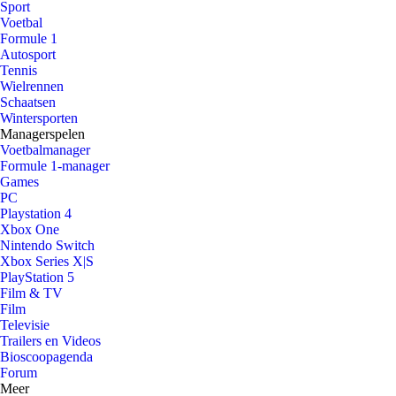
Sport
Voetbal
Formule 1
Autosport
Tennis
Wielrennen
Schaatsen
Wintersporten
Managerspelen
Voetbalmanager
Formule 1-manager
Games
PC
Playstation 4
Xbox One
Nintendo Switch
Xbox Series X|S
PlayStation 5
Film & TV
Film
Televisie
Trailers en Videos
Bioscoopagenda
Forum
Meer