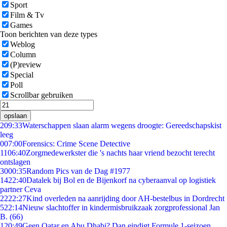
Sport
Film & Tv
Games
Toon berichten van deze types
Weblog
Column
(P)review
Special
Poll
Scrollbar gebruiken
opslaan
2
09:33
Waterschappen slaan alarm wegens droogte: Gereedschapskist
leeg
0
07:00
Forensics: Crime Scene Detective
11
06:40
Zorgmedewerkster die 's nachts haar vriend bezocht terecht
ontslagen
30
00:35
Random Pics van de Dag #1977
14
22:40
Datalek bij Bol en de Bijenkorf na cyberaanval op logistiek
partner Ceva
22
22:27
Kind overleden na aanrijding door AH-bestelbus in Dordrecht
5
22:14
Nieuw slachtoffer in kindermisbruikzaak zorgprofessional Jan
B. (66)
1
20:49
Geen Qatar en Abu Dhabi? Dan eindigt Formule 1-seizoen