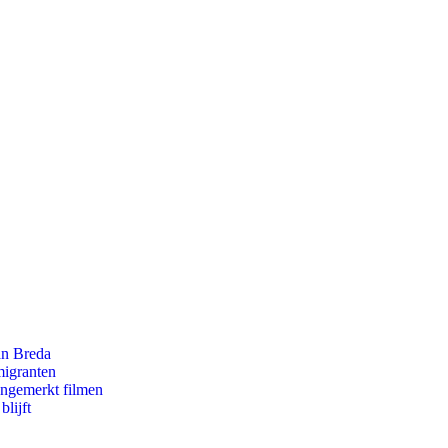
an Breda
migranten
ongemerkt filmen
lijft