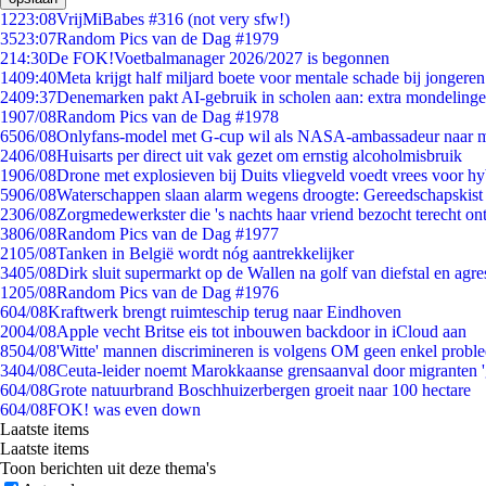
12
23:08
VrijMiBabes #316 (not very sfw!)
35
23:07
Random Pics van de Dag #1979
2
14:30
De FOK!Voetbalmanager 2026/2027 is begonnen
14
09:40
Meta krijgt half miljard boete voor mentale schade bij jongeren
24
09:37
Denemarken pakt AI-gebruik in scholen aan: extra mondeling
19
07/08
Random Pics van de Dag #1978
65
06/08
Onlyfans-model met G-cup wil als NASA-ambassadeur naar 
24
06/08
Huisarts per direct uit vak gezet om ernstig alcoholmisbruik
19
06/08
Drone met explosieven bij Duits vliegveld voedt vrees voor hy
59
06/08
Waterschappen slaan alarm wegens droogte: Gereedschapskist
23
06/08
Zorgmedewerkster die 's nachts haar vriend bezocht terecht on
38
06/08
Random Pics van de Dag #1977
21
05/08
Tanken in België wordt nóg aantrekkelijker
34
05/08
Dirk sluit supermarkt op de Wallen na golf van diefstal en agre
12
05/08
Random Pics van de Dag #1976
6
04/08
Kraftwerk brengt ruimteschip terug naar Eindhoven
20
04/08
Apple vecht Britse eis tot inbouwen backdoor in iCloud aan
85
04/08
'Witte' mannen discrimineren is volgens OM geen enkel probl
34
04/08
Ceuta-leider noemt Marokkaanse grensaanval door migranten 
6
04/08
Grote natuurbrand Boschhuizerbergen groeit naar 100 hectare
6
04/08
FOK! was even down
Laatste items
Laatste items
Toon berichten uit deze thema's