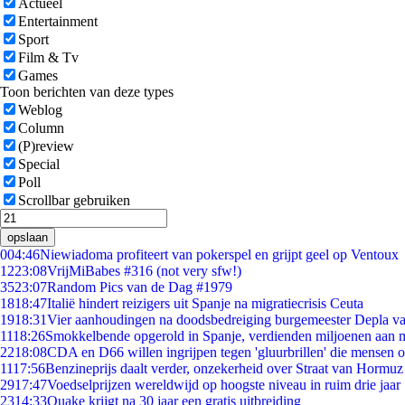
Actueel
Entertainment
Sport
Film & Tv
Games
Toon berichten van deze types
Weblog
Column
(P)review
Special
Poll
Scrollbar gebruiken
opslaan
0
04:46
Niewiadoma profiteert van pokerspel en grijpt geel op Ventoux
12
23:08
VrijMiBabes #316 (not very sfw!)
35
23:07
Random Pics van de Dag #1979
18
18:47
Italië hindert reizigers uit Spanje na migratiecrisis Ceuta
19
18:31
Vier aanhoudingen na doodsbedreiging burgemeester Depla v
11
18:26
Smokkelbende opgerold in Spanje, verdienden miljoenen aan 
22
18:08
CDA en D66 willen ingrijpen tegen 'gluurbrillen' die mensen 
11
17:56
Benzineprijs daalt verder, onzekerheid over Straat van Hormuz b
29
17:47
Voedselprijzen wereldwijd op hoogste niveau in ruim drie jaar
23
14:33
Quake krijgt na 30 jaar een gratis uitbreiding