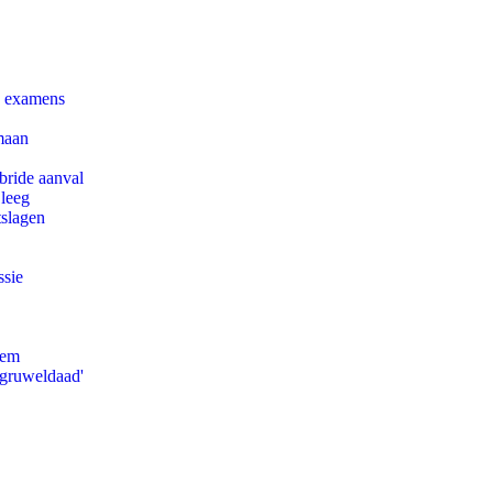
e examens
maan
bride aanval
 leeg
tslagen
ssie
eem
'gruweldaad'