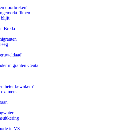
pen doorbreken'
ongemerkt filmen
blijft
an Breda
migranten
 leeg
'gruweldaad'
onder migranten Ceuta
en beter bewaken?
e examens
maan
agwater
suitkering
oorte in VS