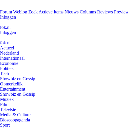
Forum
Weblog
Zoek
Actieve Items
Nieuws
Columns
Reviews
Previe
Inloggen
fok.nl
Inloggen
fok.nl
Actueel
Nederland
Internationaal
Economie
Politiek
Tech
Showbiz en Gossip
Opmerkelijk
Entertainment
Showbiz en Gossip
Muziek
Film
Televisie
Media & Cultuur
Bioscoopagenda
Sport