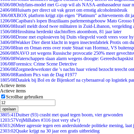
65
06/08
Onlyfans-model met G-cup wil als NASA-ambassadeur naar 
24
06/08
Huisarts per direct uit vak gezet om ernstig alcoholmisbruik
3
06/08
XBOX platform krijgt zijn eigen "Platinum" achievements dit ja
12
06/08
Capibara's lopen Braziliaans parlementsgebouw Mato Grosso 
69
06/08
Israël meldt dood twee militairen in Zuid-Libanon, vergeldin
15
06/08
Hiroshima herdenkt slachtoffers atoombom, 81 jaar later
19
06/08
Drone met explosieven bij Duits vliegveld voedt vrees voor hy
34
06/08
Wakker Dier dient klacht in tegen insectenfabriek Protix om 
22
06/08
Iran en Oman eens over route Straat van Hormuz, VS buitensp
26
06/08
NAVO zet wegens Russische provocatie 250% meer gevechtsvl
59
06/08
Waterschappen slaan alarm wegens droogte: Gereedschapskist
1
06/08
Forensics: Crime Scene Detective
23
06/08
Zorgmedewerkster die 's nachts haar vriend bezocht terecht on
38
06/08
Random Pics van de Dag #1977
18
05/08
Datalek bij Bol en de Bijenkorf na cyberaanval op logistiek pa
Actieve items
Actieve items
Scrollbar gebruiken
opslaan
38
05:41
Duitser (93) crasht met quad tegen boom, vier gewonden
12
03:57
VrijMiBabes #316 (not very sfw!)
65
03:26
Meer agressie tegen een andersluidende politieke mening, laat j
23
03:02
Quake krijgt na 30 jaar een gratis uitbreiding