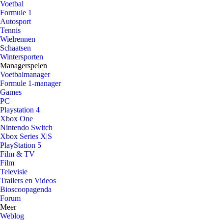
Voetbal
Formule 1
Autosport
Tennis
Wielrennen
Schaatsen
Wintersporten
Managerspelen
Voetbalmanager
Formule 1-manager
Games
PC
Playstation 4
Xbox One
Nintendo Switch
Xbox Series X|S
PlayStation 5
Film & TV
Film
Televisie
Trailers en Videos
Bioscoopagenda
Forum
Meer
Weblog