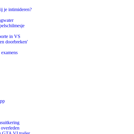
ij je intimideren?
agwater
pelschilmesje
oorte in VS
pen doorbreken'
e examens
app
suitkering
d overleden
e GTA VI trailer