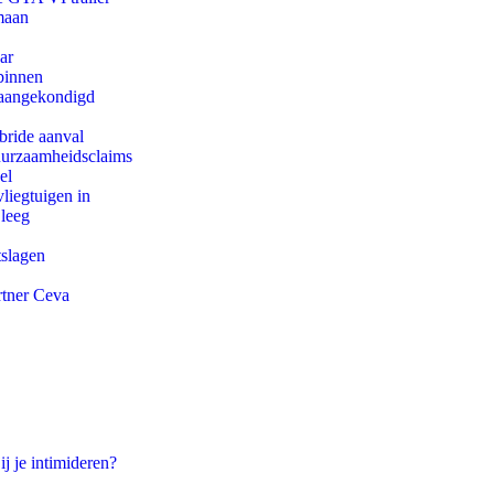
maan
ar
binnen
g aangekondigd
bride aanval
duurzaamheidsclaims
el
iegtuigen in
 leeg
tslagen
rtner Ceva
ij je intimideren?