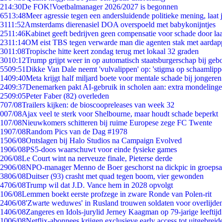
2
14:30
De FOK!Voetbalmanager 2026/2027 is begonnen
65
13:48
Meer agressie tegen een andersluidende politieke mening, laat j
31
11:52
Amsterdams dierenasiel DOA overspoeld met babykonijntjes
25
11:46
Kabinet geeft bedrijven geen compensatie voor schade door la
23
11:14
OM eist TBS tegen verwarde man die agenten stak met aardap
30
11:08
Tropische hitte keert zondag terug met lokaal 32 graden
30
10:12
Trump grijpt weer in op automatisch staatsburgerschap bij geb
55
09:51
Dikke Van Dale neemt 'vulvalippen' op: 'stigma op schaamlip
14
09:40
Meta krijgt half miljard boete voor mentale schade bij jongeren
24
09:37
Denemarken pakt AI-gebruik in scholen aan: extra mondeling
25
09:05
Peter Faber (82) overleden
7
07/08
Trailers kijken: de bioscoopreleases van week 32
0
07/08
Ajax veel te sterk voor Shelbourne, maar houdt schade beperkt
1
07/08
Nieuwkomers schitteren bij ruime Europese zege FC Twente
19
07/08
Random Pics van de Dag #1978
15
06/08
Ontslagen bij Halo Studios na Campaign Evolved
19
06/08
PS5-doos waarschuwt voor einde fysieke games
2
06/08
Le Court wint na nerveuze finale, Pieterse derde
29
06/08
NPO-manager Menno de Boer geschorst na dickpic in groeps
38
06/08
Duitser (93) crasht met quad tegen boom, vier gewonden
47
06/08
Trump wil dat J.D. Vance hem in 2028 opvolgt
1
06/08
Lemmen boekt eerste profzege in zware Ronde van Polen-rit
24
06/08
'Zwarte weduwes' in Rusland trouwen soldaten voor overlijden
14
06/08
Zangeres en Idols-jurylid Jerney Kaagman op 79-jarige leeftij
10
06/08
Netflix-abonnees krijgen exclusieve early access tot uitgebreid