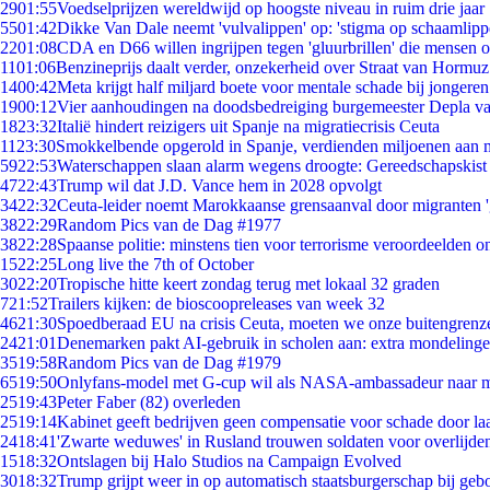
29
01:55
Voedselprijzen wereldwijd op hoogste niveau in ruim drie jaar
55
01:42
Dikke Van Dale neemt 'vulvalippen' op: 'stigma op schaamlip
22
01:08
CDA en D66 willen ingrijpen tegen 'gluurbrillen' die mensen 
11
01:06
Benzineprijs daalt verder, onzekerheid over Straat van Hormuz 
14
00:42
Meta krijgt half miljard boete voor mentale schade bij jongeren
19
00:12
Vier aanhoudingen na doodsbedreiging burgemeester Depla v
18
23:32
Italië hindert reizigers uit Spanje na migratiecrisis Ceuta
11
23:30
Smokkelbende opgerold in Spanje, verdienden miljoenen aan 
59
22:53
Waterschappen slaan alarm wegens droogte: Gereedschapskist
47
22:43
Trump wil dat J.D. Vance hem in 2028 opvolgt
34
22:32
Ceuta-leider noemt Marokkaanse grensaanval door migranten 
38
22:29
Random Pics van de Dag #1977
38
22:28
Spaanse politie: minstens tien voor terrorisme veroordeelden 
15
22:25
Long live the 7th of October
30
22:20
Tropische hitte keert zondag terug met lokaal 32 graden
7
21:52
Trailers kijken: de bioscoopreleases van week 32
46
21:30
Spoedberaad EU na crisis Ceuta, moeten we onze buitengrenz
24
21:01
Denemarken pakt AI-gebruik in scholen aan: extra mondeling
35
19:58
Random Pics van de Dag #1979
65
19:50
Onlyfans-model met G-cup wil als NASA-ambassadeur naar 
25
19:43
Peter Faber (82) overleden
25
19:14
Kabinet geeft bedrijven geen compensatie voor schade door la
24
18:41
'Zwarte weduwes' in Rusland trouwen soldaten voor overlijden
15
18:32
Ontslagen bij Halo Studios na Campaign Evolved
30
18:32
Trump grijpt weer in op automatisch staatsburgerschap bij geb