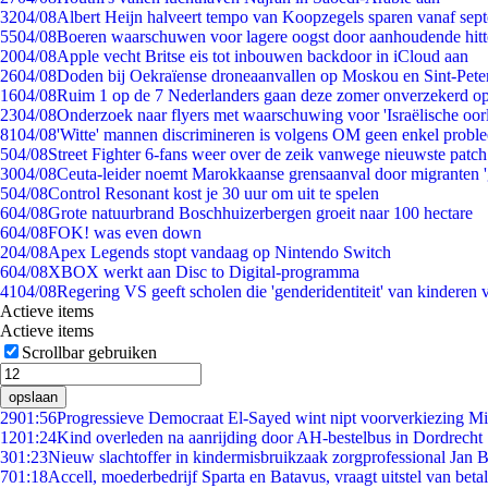
32
04/08
Albert Heijn halveert tempo van Koopzegels sparen vanaf sep
55
04/08
Boeren waarschuwen voor lagere oogst door aanhoudende hitt
20
04/08
Apple vecht Britse eis tot inbouwen backdoor in iCloud aan
26
04/08
Doden bij Oekraïense droneaanvallen op Moskou en Sint-Pete
16
04/08
Ruim 1 op de 7 Nederlanders gaan deze zomer onverzekerd op
23
04/08
Onderzoek naar flyers met waarschuwing voor 'Israëlische oor
81
04/08
'Witte' mannen discrimineren is volgens OM geen enkel probl
5
04/08
Street Fighter 6-fans weer over de zeik vanwege nieuwste patch
30
04/08
Ceuta-leider noemt Marokkaanse grensaanval door migranten 
5
04/08
Control Resonant kost je 30 uur om uit te spelen
6
04/08
Grote natuurbrand Boschhuizerbergen groeit naar 100 hectare
6
04/08
FOK! was even down
2
04/08
Apex Legends stopt vandaag op Nintendo Switch
6
04/08
XBOX werkt aan Disc to Digital-programma
41
04/08
Regering VS geeft scholen die 'genderidentiteit' van kinderen
Actieve items
Actieve items
Scrollbar gebruiken
opslaan
29
01:56
Progressieve Democraat El-Sayed wint nipt voorverkiezing M
12
01:24
Kind overleden na aanrijding door AH-bestelbus in Dordrecht
3
01:23
Nieuw slachtoffer in kindermisbruikzaak zorgprofessional Jan B
7
01:18
Accell, moederbedrijf Sparta en Batavus, vraagt uitstel van beta