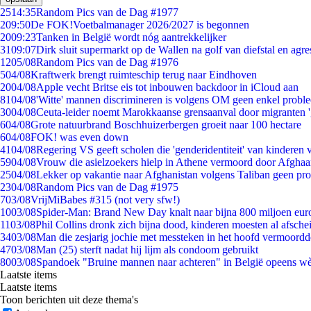
25
14:35
Random Pics van de Dag #1977
2
09:50
De FOK!Voetbalmanager 2026/2027 is begonnen
20
09:23
Tanken in België wordt nóg aantrekkelijker
31
09:07
Dirk sluit supermarkt op de Wallen na golf van diefstal en agre
12
05/08
Random Pics van de Dag #1976
5
04/08
Kraftwerk brengt ruimteschip terug naar Eindhoven
20
04/08
Apple vecht Britse eis tot inbouwen backdoor in iCloud aan
81
04/08
'Witte' mannen discrimineren is volgens OM geen enkel probl
30
04/08
Ceuta-leider noemt Marokkaanse grensaanval door migranten 
6
04/08
Grote natuurbrand Boschhuizerbergen groeit naar 100 hectare
6
04/08
FOK! was even down
41
04/08
Regering VS geeft scholen die 'genderidentiteit' van kinderen
59
04/08
Vrouw die asielzoekers hielp in Athene vermoord door Afghaa
25
04/08
Lekker op vakantie naar Afghanistan volgens Taliban geen pr
23
04/08
Random Pics van de Dag #1975
7
03/08
VrijMiBabes #315 (not very sfw!)
10
03/08
Spider-Man: Brand New Day knalt naar bijna 800 miljoen eur
11
03/08
Phil Collins dronk zich bijna dood, kinderen moesten al afsch
34
03/08
Man die zesjarig jochie met messteken in het hoofd vermoordde 
47
03/08
Man (25) sterft nadat hij lijm als condoom gebruikt
80
03/08
Spandoek "Bruine mannen naar achteren" in België opeens wèl
Laatste items
Laatste items
Toon berichten uit deze thema's