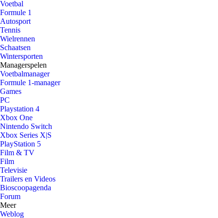
Voetbal
Formule 1
Autosport
Tennis
Wielrennen
Schaatsen
Wintersporten
Managerspelen
Voetbalmanager
Formule 1-manager
Games
PC
Playstation 4
Xbox One
Nintendo Switch
Xbox Series X|S
PlayStation 5
Film & TV
Film
Televisie
Trailers en Videos
Bioscoopagenda
Forum
Meer
Weblog