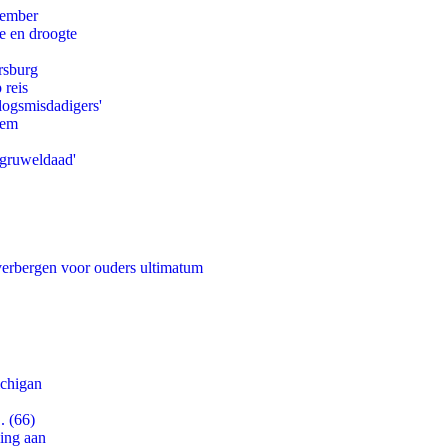
tember
e en droogte
rsburg
 reis
logsmisdadigers'
eem
'gruweldaad'
 verbergen voor ouders ultimatum
ichigan
. (66)
ling aan