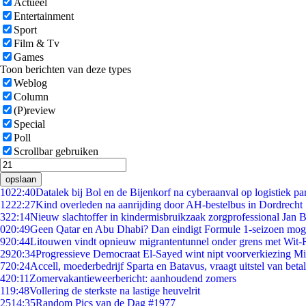
Actueel
Entertainment
Sport
Film & Tv
Games
Toon berichten van deze types
Weblog
Column
(P)review
Special
Poll
Scrollbar gebruiken
opslaan
10
22:40
Datalek bij Bol en de Bijenkorf na cyberaanval op logistiek pa
12
22:27
Kind overleden na aanrijding door AH-bestelbus in Dordrecht
3
22:14
Nieuw slachtoffer in kindermisbruikzaak zorgprofessional Jan B
0
20:49
Geen Qatar en Abu Dhabi? Dan eindigt Formule 1-seizoen moge
9
20:44
Litouwen vindt opnieuw migrantentunnel onder grens met Wit-
29
20:34
Progressieve Democraat El-Sayed wint nipt voorverkiezing M
7
20:24
Accell, moederbedrijf Sparta en Batavus, vraagt uitstel van beta
4
20:11
Zomervakantieweerbericht: aanhoudend zomers
1
19:48
Vollering de sterkste na lastige heuvelrit
25
14:35
Random Pics van de Dag #1977