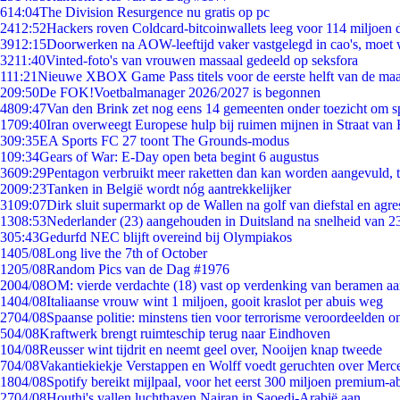
6
14:04
The Division Resurgence nu gratis op pc
24
12:52
Hackers roven Coldcard-bitcoinwallets leeg voor 114 miljoen d
39
12:15
Doorwerken na AOW-leeftijd vaker vastgelegd in cao's, moet
32
11:40
Vinted-foto's van vrouwen massaal gedeeld op seksfora
1
11:21
Nieuwe XBOX Game Pass titels voor de eerste helft van de ma
2
09:50
De FOK!Voetbalmanager 2026/2027 is begonnen
48
09:47
Van den Brink zet nog eens 14 gemeenten onder toezicht om s
17
09:40
Iran overweegt Europese hulp bij ruimen mijnen in Straat va
3
09:35
EA Sports FC 27 toont The Grounds-modus
1
09:34
Gears of War: E-Day open beta begint 6 augustus
36
09:29
Pentagon verbruikt meer raketten dan kan worden aangevuld, t
20
09:23
Tanken in België wordt nóg aantrekkelijker
31
09:07
Dirk sluit supermarkt op de Wallen na golf van diefstal en agre
13
08:53
Nederlander (23) aangehouden in Duitsland na snelheid van 
3
05:43
Gedurfd NEC blijft overeind bij Olympiakos
14
05/08
Long live the 7th of October
12
05/08
Random Pics van de Dag #1976
20
04/08
OM: vierde verdachte (18) vast op verdenking van beramen aa
14
04/08
Italiaanse vrouw wint 1 miljoen, gooit kraslot per abuis weg
27
04/08
Spaanse politie: minstens tien voor terrorisme veroordeelden 
5
04/08
Kraftwerk brengt ruimteschip terug naar Eindhoven
1
04/08
Reusser wint tijdrit en neemt geel over, Nooijen knap tweede
7
04/08
Vakantiekiekje Verstappen en Wolff voedt geruchten over Merc
18
04/08
Spotify bereikt mijlpaal, voor het eerst 300 miljoen premium-
27
04/08
Houthi's vallen luchthaven Najran in Saoedi-Arabië aan