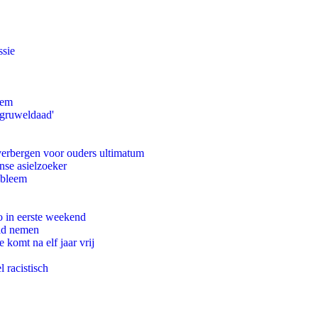
ssie
eem
'gruweldaad'
 verbergen voor ouders ultimatum
nse asielzoeker
obleem
o in eerste weekend
eid nemen
komt na elf jaar vrij
 racistisch