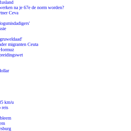
Rusland
 werken na je 67e de norm worden?
rtner Ceva
logsmisdadigers'
ssie
'gruweldaad'
onder migranten Ceuta
n Hormuz
preidingswet
ollar
235 km/u
 reis
obleem
eem
rsburg