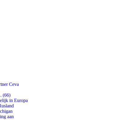
rtner Ceva
. (66)
lijk in Europa
Rusland
ichigan
ling aan