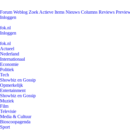
Forum
Weblog
Zoek
Actieve Items
Nieuws
Columns
Reviews
Previe
Inloggen
fok.nl
Inloggen
fok.nl
Actueel
Nederland
Internationaal
Economie
Politiek
Tech
Showbiz en Gossip
Opmerkelijk
Entertainment
Showbiz en Gossip
Muziek
Film
Televisie
Media & Cultuur
Bioscoopagenda
Sport