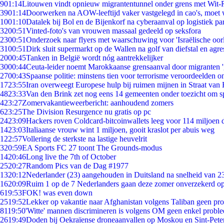
9
01:14
Litouwen vindt opnieuw migrantentunnel onder grens met Wit-
39
01:14
Doorwerken na AOW-leeftijd vaker vastgelegd in cao's, moet
10
01:10
Datalek bij Bol en de Bijenkorf na cyberaanval op logistiek pa
32
00:51
Vinted-foto's van vrouwen massaal gedeeld op seksfora
23
00:51
Onderzoek naar flyers met waarschuwing voor 'Israëlische oor
31
00:51
Dirk sluit supermarkt op de Wallen na golf van diefstal en agre
20
00:45
Tanken in België wordt nóg aantrekkelijker
30
00:44
Ceuta-leider noemt Marokkaanse grensaanval door migranten 
27
00:43
Spaanse politie: minstens tien voor terrorisme veroordeelden 
17
23:55
Iran overweegt Europese hulp bij ruimen mijnen in Straat va
48
23:33
Van den Brink zet nog eens 14 gemeenten onder toezicht om s
4
23:27
Zomervakantieweerbericht: aanhoudend zomers
6
23:25
The Division Resurgence nu gratis op pc
24
23:09
Hackers roven Coldcard-bitcoinwallets leeg voor 114 miljoen d
14
23:03
Italiaanse vrouw wint 1 miljoen, gooit kraslot per abuis weg
1
22:57
Vollering de sterkste na lastige heuvelrit
3
20:59
EA Sports FC 27 toont The Grounds-modus
14
20:46
Long live the 7th of October
25
20:27
Random Pics van de Dag #1977
13
20:12
Nederlander (23) aangehouden in Duitsland na snelheid van 
16
20:09
Ruim 1 op de 7 Nederlanders gaan deze zomer onverzekerd op
6
19:53
FOK! was even down
25
19:52
Lekker op vakantie naar Afghanistan volgens Taliban geen pr
81
19:50
'Witte' mannen discrimineren is volgens OM geen enkel probl
26
19:49
Doden bij Oekraïense droneaanvallen op Moskou en Sint-Pete