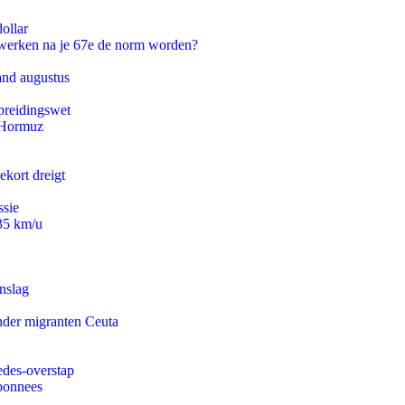
ollar
 werken na je 67e de norm worden?
and augustus
preidingswet
n Hormuz
ekort dreigt
ssie
235 km/u
nslag
onder migranten Ceuta
edes-overstap
abonnees