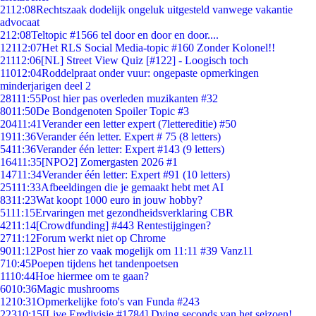
21
12:08
Rechtszaak dodelijk ongeluk uitgesteld vanwege vakantie
advocaat
2
12:08
Teltopic #1566 tel door en door en door....
121
12:07
Het RLS Social Media-topic #160 Zonder Kolonel!!
211
12:06
[NL] Street View Quiz [#122] - Loogisch toch
110
12:04
Roddelpraat onder vuur: ongepaste opmerkingen
minderjarigen deel 2
281
11:55
Post hier pas overleden muzikanten #32
80
11:50
De Bondgenoten Spoiler Topic #3
204
11:41
Verander een letter expert (7lettereditie) #50
19
11:36
Verander één letter. Expert # 75 (8 letters)
54
11:36
Verander één letter: Expert #143 (9 letters)
164
11:35
[NPO2] Zomergasten 2026 #1
147
11:34
Verander één letter: Expert #91 (10 letters)
251
11:33
Afbeeldingen die je gemaakt hebt met AI
83
11:23
Wat koopt 1000 euro in jouw hobby?
51
11:15
Ervaringen met gezondheidsverklaring CBR
42
11:14
[Crowdfunding] #443 Rentestijgingen?
27
11:12
Forum werkt niet op Chrome
90
11:12
Post hier zo vaak mogelijk om 11:11 #39 Vanz11
7
10:45
Poepen tijdens het tandenpoetsen
11
10:44
Hoe hiermee om te gaan?
60
10:36
Magic mushrooms
12
10:31
Opmerkelijke foto's van Funda #243
223
10:15
[Live Eredivisie #1784] Dying seconds van het seizoen!