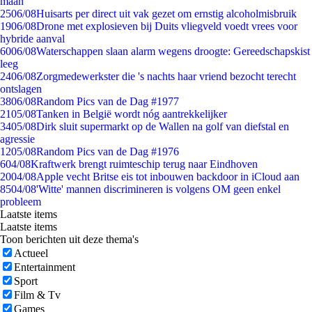
maan
25
06/08
Huisarts per direct uit vak gezet om ernstig alcoholmisbruik
19
06/08
Drone met explosieven bij Duits vliegveld voedt vrees voor
hybride aanval
60
06/08
Waterschappen slaan alarm wegens droogte: Gereedschapskist
leeg
24
06/08
Zorgmedewerkster die 's nachts haar vriend bezocht terecht
ontslagen
38
06/08
Random Pics van de Dag #1977
21
05/08
Tanken in België wordt nóg aantrekkelijker
34
05/08
Dirk sluit supermarkt op de Wallen na golf van diefstal en
agressie
12
05/08
Random Pics van de Dag #1976
6
04/08
Kraftwerk brengt ruimteschip terug naar Eindhoven
20
04/08
Apple vecht Britse eis tot inbouwen backdoor in iCloud aan
85
04/08
'Witte' mannen discrimineren is volgens OM geen enkel
probleem
Laatste items
Laatste items
Toon berichten uit deze thema's
Actueel
Entertainment
Sport
Film & Tv
Games