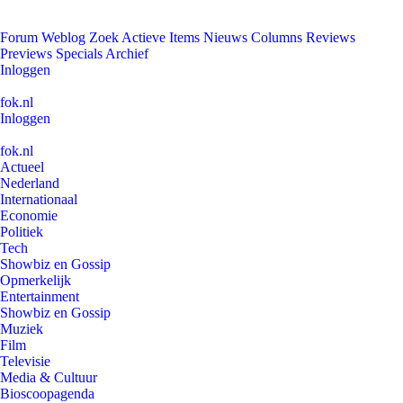
Forum
Weblog
Zoek
Actieve Items
Nieuws
Columns
Reviews
Previews
Specials
Archief
Inloggen
fok.nl
Inloggen
fok.nl
Actueel
Nederland
Internationaal
Economie
Politiek
Tech
Showbiz en Gossip
Opmerkelijk
Entertainment
Showbiz en Gossip
Muziek
Film
Televisie
Media & Cultuur
Bioscoopagenda