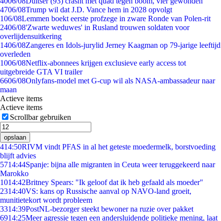
40
06/08
Duitser (93) crasht met quad tegen boom, vier gewonden
47
06/08
Trump wil dat J.D. Vance hem in 2028 opvolgt
1
06/08
Lemmen boekt eerste profzege in zware Ronde van Polen-rit
24
06/08
'Zwarte weduwes' in Rusland trouwen soldaten voor
overlijdensuitkering
14
06/08
Zangeres en Idols-jurylid Jerney Kaagman op 79-jarige leeftijd
overleden
10
06/08
Netflix-abonnees krijgen exclusieve early access tot
uitgebreide GTA VI trailer
66
06/08
Onlyfans-model met G-cup wil als NASA-ambassadeur naar
maan
Actieve items
Actieve items
Scrollbar gebruiken
opslaan
4
14:50
RIVM vindt PFAS in al het geteste moedermelk, borstvoeding
blijft advies
57
14:44
Spanje: bijna alle migranten in Ceuta weer teruggekeerd naar
Marokko
10
14:42
Britney Spears: "Ik geloof dat ik heb gefaald als moeder"
23
14:40
VS: kans op Russische aanval op NAVO-land groeit,
munitietekort wordt probleem
33
14:39
PostNL-bezorger steekt bewoner na ruzie over pakket
69
14:25
Meer agressie tegen een andersluidende politieke mening, laat