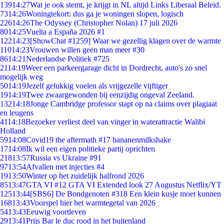
139
14:27
Wat je ook stemt, je krijgt in NL altijd Links Liberaal Beleid.
73
14:26
Woningtekort: dus ga je woningen slopen, logisch
226
14:26
The Odyssey (Christopher Nolan) 17 juli 2026
80
14:25
Vuelta a España 2026 #1
122
14:23
[ShowChat #1259] Waar we gezellig klagen over de warmte
110
14:23
Vrouwen willen geen man meer #30
86
14:21
Nederlandse Politiek #725
21
14:19
Weer een parkeergarage dicht in Dordrecht, auto's zo snel
mogelijk weg
50
14:19
Jezelf gelukkig voelen als vrijgezelle vijftiger
19
14:19
Twee zwaargewonden bij eenzijdig ongeval Zeeland.
132
14:18
Jonge Cambridge professor stapt op na claims over plagiaat
en leugens
41
14:18
Bezoeker verliest deel van vinger in waterattractie Walibi
Holland
59
14:08
Covid19 the aftermath #17 bananenmilkshake
17
14:08
Ik wil een eigen politieke partij oprichten
218
13:57
Russia vs Ukraine #91
97
13:54
Afvallen met injecties #4
19
13:50
Winter op het zuidelijk halfrond 2026
85
13:47
GTA VI #12 GTA VI Extended look 27 Augustus Netflix/YT
125
13:44
[SBS6] De Bondgenoten #318 Een klein kusje moet kunnen
168
13:43
Voorspel hier het warmtegetal van 2026
54
13:43
Eeuwig voortleven
29
13:41
Prijs Bar le duc rood in het buitenland