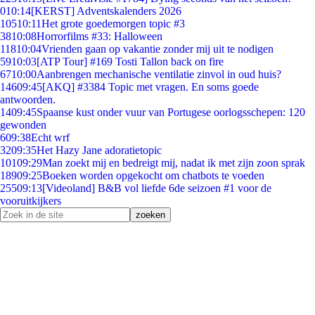
0
10:14
[KERST] Adventskalenders 2026
105
10:11
Het grote goedemorgen topic #3
38
10:08
Horrorfilms #33: Halloween
118
10:04
Vrienden gaan op vakantie zonder mij uit te nodigen
59
10:03
[ATP Tour] #169 Tosti Tallon back on fire
67
10:00
Aanbrengen mechanische ventilatie zinvol in oud huis?
146
09:45
[AKQ] #3384 Topic met vragen. En soms goede
antwoorden.
14
09:45
Spaanse kust onder vuur van Portugese oorlogsschepen: 120
gewonden
6
09:38
Echt wrf
32
09:35
Het Hazy Jane adoratietopic
101
09:29
Man zoekt mij en bedreigt mij, nadat ik met zijn zoon sprak
189
09:25
Boeken worden opgekocht om chatbots te voeden
255
09:13
[Videoland] B&B vol liefde 6de seizoen #1 voor de
vooruitkijkers