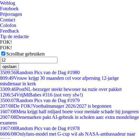
Weblog
Fotoboek
Prijsvragen
Contact
Colofon
Feedback
Tip de redactie
FOK!
FOK!
Scrollbar gebruiken
opslaan
35
09:56
Random Pics van de Dag #1980
8
09:49
Vrouw krijgt 30 maanden cel voor afpersing 12-jarige
misdienaar in kerk
33
09:46
PostNL-bezorger steekt bewoner na ruzie over pakket
12
06:54
VrijMiBabes #316 (not very sfw!)
35
00:07
Random Pics van de Dag #1979
2
07/08
De FOK!Voetbalmanager 2026/2027 is begonnen
16
07/08
Meta krijgt half miljard boete voor mentale schade bij jongeren
20
07/08
Denemarken pakt AI-gebruik in scholen aan: extra mondelinge
examens
19
07/08
Random Pics van de Dag #1978
66
06/08
Onlyfans-model met G-cup wil als NASA-ambassadeur naar