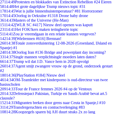
271
14:49
Protesten en blokkades van Extinction Rebellion #24 Eieren
58
14:48
Het grote dagelijkse Trump nieuws topic #31
178
14:45
Wat is jullie binnenhuistemperatuur? #81 Horrorzomer
170
14:45
Oorlog in Oekraïne #1318 Drone baby drone
36
14:43
Masters of the Universe (He-Man)
151
14:42
[WLR SC #417] Nieuw deel openen was kaputt
231
14:41
Het FOK!kers maken teringherrie topic
51
14:41
Zou je vreemdgaan in een relatie kunnen vergeven?
142
14:39
[Wielrennen #616] Brennan!
260
14:38
Totale zonsverduistering 12-08-2026 (Groenland, IJsland en
Spanje) #1
240
14:38
Oorlog Iran #136 Bridge and powerplant day incoming?
33
14:37
Single mannen verplichtsingle moeders laten daten?
66
14:37
Trump wil dat J.D. Vance hem in 2028 opvolgt
260
14:37
Agent smijt zwangere vrouw op de grond, onderzoek gestart
#2
180
14:36
[PlayStation #184] Nieuw deel
46
14:34
OM-Teamleider met kinderporno is oud-directeur van twee
basisscholen
209
14:33
Tour de France femmes 2026 #4 op de Ventoux
20
14:32
Defensiepact Pakistan, Turkije en Saudi-Arabië bevat art.5
clausule?
152
14:31
Migranten breken door grens naar Ceuta in Spanje,l #10
31
14:29
Transfergeruchten en contractverlenging #83
108
14:28
Koopzegels sparen bij AH duurt straks 2x zo lang