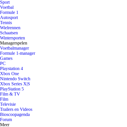
Sport
Voetbal
Formule 1
Autosport
Tennis
Wielrennen
Schaatsen
Wintersporten
Managerspelen
Voetbalmanager
Formule 1-manager
Games
PC
Playstation 4
Xbox One
Nintendo Switch
Xbox Series X|S
PlayStation 5
Film & TV
Film
Televisie
Trailers en Videos
Bioscoopagenda
Forum
Meer