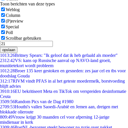
Toon berichten van deze types
Weblog
Column
(P)review
Special
Poll
Scrollbar gebruiken
opslaan
10
13:26
Britney Spears: "Ik geloof dat ik heb gefaald als moeder"
23
12:42
VS: kans op Russische aanval op NAVO-land groeit,
munitietekort wordt probleem
10
12:28
Broer 135 keer gestoken en gesneden: zes jaar cel en tbs voor
doodslag Gouda
3
12:17
RIVM vindt PFAS in al het geteste moedermelk, borstvoeding
blijft advies
39
10:16
EU bekritiseert Meta en TikTok om verspreiden desinformatie
Ceuta
35
09:56
Random Pics van de Dag #1980
27
09:53
Houthi's vallen Saoedi-Arabië en Jemen aan, dreigen met
blokkade olieroute
8
09:49
Vrouw krijgt 30 maanden cel voor afpersing 12-jarige
misdienaar in kerk
33
09:46
PostNL-bezorger steekt bewoner na ruzie over pakket