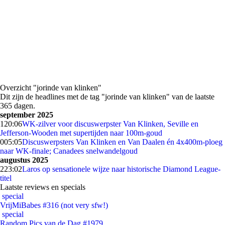
Overzicht "jorinde van klinken"
Dit zijn de headlines met de tag "jorinde van klinken" van de laatste
365 dagen.
september 2025
1
20:06
WK-zilver voor discuswerpster Van Klinken, Seville en
Jefferson-Wooden met supertijden naar 100m-goud
0
05:05
Discuswerpsters Van Klinken en Van Daalen én 4x400m-ploeg
naar WK-finale; Canadees snelwandelgoud
augustus 2025
2
23:02
Laros op sensationele wijze naar historische Diamond League-
titel
Laatste reviews en specials
special
VrijMiBabes #316 (not very sfw!)
special
Random Pics van de Dag #1979