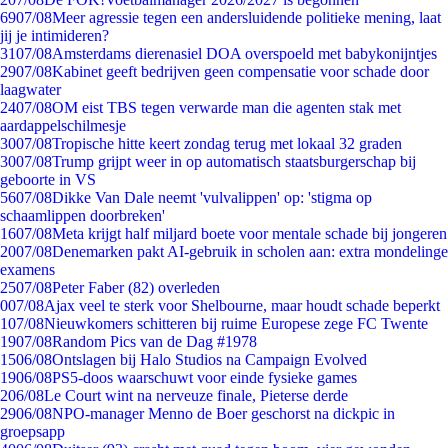
69
07/08
Meer agressie tegen een andersluidende politieke mening, laat
jij je intimideren?
31
07/08
Amsterdams dierenasiel DOA overspoeld met babykonijntjes
29
07/08
Kabinet geeft bedrijven geen compensatie voor schade door
laagwater
24
07/08
OM eist TBS tegen verwarde man die agenten stak met
aardappelschilmesje
30
07/08
Tropische hitte keert zondag terug met lokaal 32 graden
30
07/08
Trump grijpt weer in op automatisch staatsburgerschap bij
geboorte in VS
56
07/08
Dikke Van Dale neemt 'vulvalippen' op: 'stigma op
schaamlippen doorbreken'
16
07/08
Meta krijgt half miljard boete voor mentale schade bij jongeren
20
07/08
Denemarken pakt AI-gebruik in scholen aan: extra mondelinge
examens
25
07/08
Peter Faber (82) overleden
0
07/08
Ajax veel te sterk voor Shelbourne, maar houdt schade beperkt
1
07/08
Nieuwkomers schitteren bij ruime Europese zege FC Twente
19
07/08
Random Pics van de Dag #1978
15
06/08
Ontslagen bij Halo Studios na Campaign Evolved
19
06/08
PS5-doos waarschuwt voor einde fysieke games
2
06/08
Le Court wint na nerveuze finale, Pieterse derde
29
06/08
NPO-manager Menno de Boer geschorst na dickpic in
groepsapp