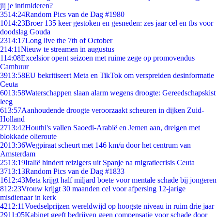
jij je intimideren?
35
14:24
Random Pics van de Dag #1980
10
14:23
Broer 135 keer gestoken en gesneden: zes jaar cel en tbs voor
doodslag Gouda
23
14:17
Long live the 7th of October
2
14:11
Nieuw te streamen in augustus
1
14:08
Excelsior opent seizoen met ruime zege op promovendus
Cambuur
39
13:58
EU bekritiseert Meta en TikTok om verspreiden desinformatie
Ceuta
60
13:58
Waterschappen slaan alarm wegens droogte: Gereedschapskist
leeg
6
13:57
Aanhoudende droogte veroorzaakt scheuren in dijken Zuid-
Holland
27
13:42
Houthi's vallen Saoedi-Arabië en Jemen aan, dreigen met
blokkade olieroute
20
13:36
Wegpiraat scheurt met 146 km/u door het centrum van
Amsterdam
25
13:19
Italië hindert reizigers uit Spanje na migratiecrisis Ceuta
37
13:13
Random Pics van de Dag #1833
16
12:43
Meta krijgt half miljard boete voor mentale schade bij jongeren
8
12:23
Vrouw krijgt 30 maanden cel voor afpersing 12-jarige
misdienaar in kerk
42
12:11
Voedselprijzen wereldwijd op hoogste niveau in ruim drie jaar
29
11:05
Kabinet geeft bedrijven geen compensatie voor schade door