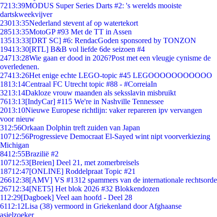
72
13:39
MODUS Super Series Darts #2: 's werelds mooiste
dartskweekvijver
230
13:35
Nederland stevent af op watertekort
285
13:35
MotoGP #93 Met de TT in Assen
135
13:33
[DRT SC] #6: RendacGoden sponsored by TONZON
194
13:30
[RTL] B&B vol liefde 6de seizoen #4
247
13:28
Wie gaan er dood in 2026?Post met een vleugje cynisme de
overledenen.
274
13:26
Het enige echte LEGO-topic #45 LEGOOOOOOOOOOO
18
13:14
Centraal FC Utrecht topic #88 - #CorreiaIn
32
13:14
Dakloze vrouw maanden als seksslavin misbruikt
76
13:13
[IndyCar] #115 We're in Nashville Tennessee
20
13:10
Nieuwe Europese richtlijn: vaker repareren ipv vervangen
voor nieuw
3
12:56
Orkaan Dolphin treft zuiden van Japan
107
12:56
Progressieve Democraat El-Sayed wint nipt voorverkiezing
Michigan
84
12:55
Brazilië #2
107
12:53
[Breien] Deel 21, met zomerbreisels
187
12:47
[ONLINE] Roddelpraat Topic #21
266
12:38
[AMV] VS #1312 spammers van de internationale rechtsorde
267
12:34
[NET5] Het blok 2026 #32 Blokkendozen
1
12:29
[Dagboek] Veel aan hoofd - Deel 28
61
12:12
Lisa (38) vermoord in Griekenland door Afghaanse
asielzoeker