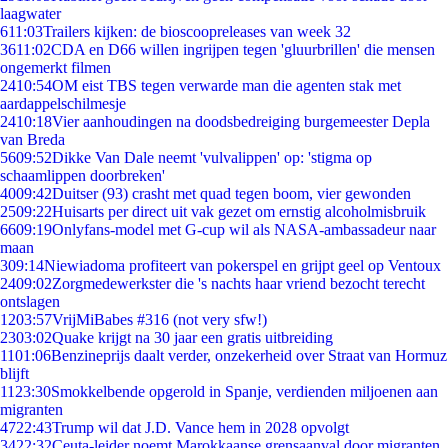
laagwater
6
11:03
Trailers kijken: de bioscoopreleases van week 32
36
11:02
CDA en D66 willen ingrijpen tegen 'gluurbrillen' die mensen
ongemerkt filmen
24
10:54
OM eist TBS tegen verwarde man die agenten stak met
aardappelschilmesje
24
10:18
Vier aanhoudingen na doodsbedreiging burgemeester Depla
van Breda
56
09:52
Dikke Van Dale neemt 'vulvalippen' op: 'stigma op
schaamlippen doorbreken'
40
09:42
Duitser (93) crasht met quad tegen boom, vier gewonden
25
09:22
Huisarts per direct uit vak gezet om ernstig alcoholmisbruik
66
09:19
Onlyfans-model met G-cup wil als NASA-ambassadeur naar
maan
3
09:14
Niewiadoma profiteert van pokerspel en grijpt geel op Ventoux
24
09:02
Zorgmedewerkster die 's nachts haar vriend bezocht terecht
ontslagen
12
03:57
VrijMiBabes #316 (not very sfw!)
23
03:02
Quake krijgt na 30 jaar een gratis uitbreiding
11
01:06
Benzineprijs daalt verder, onzekerheid over Straat van Hormuz
blijft
11
23:30
Smokkelbende opgerold in Spanje, verdienden miljoenen aan
migranten
47
22:43
Trump wil dat J.D. Vance hem in 2028 opvolgt
34
22:32
Ceuta-leider noemt Marokkaanse grensaanval door migranten