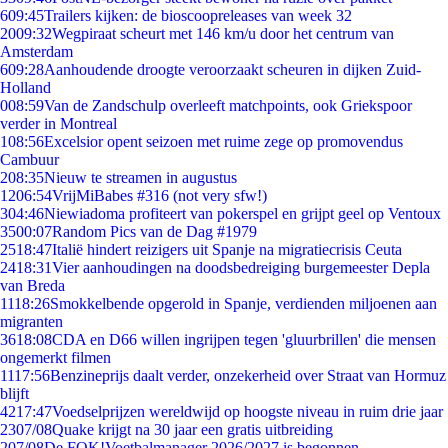
6
09:45
Trailers kijken: de bioscoopreleases van week 32
20
09:32
Wegpiraat scheurt met 146 km/u door het centrum van
Amsterdam
6
09:28
Aanhoudende droogte veroorzaakt scheuren in dijken Zuid-
Holland
0
08:59
Van de Zandschulp overleeft matchpoints, ook Griekspoor
verder in Montreal
1
08:56
Excelsior opent seizoen met ruime zege op promovendus
Cambuur
2
08:35
Nieuw te streamen in augustus
12
06:54
VrijMiBabes #316 (not very sfw!)
3
04:46
Niewiadoma profiteert van pokerspel en grijpt geel op Ventoux
35
00:07
Random Pics van de Dag #1979
25
18:47
Italië hindert reizigers uit Spanje na migratiecrisis Ceuta
24
18:31
Vier aanhoudingen na doodsbedreiging burgemeester Depla
van Breda
11
18:26
Smokkelbende opgerold in Spanje, verdienden miljoenen aan
migranten
36
18:08
CDA en D66 willen ingrijpen tegen 'gluurbrillen' die mensen
ongemerkt filmen
11
17:56
Benzineprijs daalt verder, onzekerheid over Straat van Hormuz
blijft
42
17:47
Voedselprijzen wereldwijd op hoogste niveau in ruim drie jaar
23
07/08
Quake krijgt na 30 jaar een gratis uitbreiding
2
07/08
De FOK!Voetbalmanager 2026/2027 is begonnen