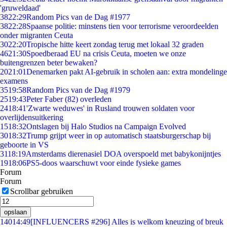
'gruweldaad'
38
22:29
Random Pics van de Dag #1977
38
22:28
Spaanse politie: minstens tien voor terrorisme veroordeelden
onder migranten Ceuta
30
22:20
Tropische hitte keert zondag terug met lokaal 32 graden
46
21:30
Spoedberaad EU na crisis Ceuta, moeten we onze
buitengrenzen beter bewaken?
20
21:01
Denemarken pakt AI-gebruik in scholen aan: extra mondelinge
examens
35
19:58
Random Pics van de Dag #1979
25
19:43
Peter Faber (82) overleden
24
18:41
'Zwarte weduwes' in Rusland trouwen soldaten voor
overlijdensuitkering
15
18:32
Ontslagen bij Halo Studios na Campaign Evolved
30
18:32
Trump grijpt weer in op automatisch staatsburgerschap bij
geboorte in VS
31
18:19
Amsterdams dierenasiel DOA overspoeld met babykonijntjes
19
18:06
PS5-doos waarschuwt voor einde fysieke games
Forum
Forum
Scrollbar gebruiken
opslaan
140
14:49
[INFLUENCERS #296] Alles is welkom kneuzing of breuk