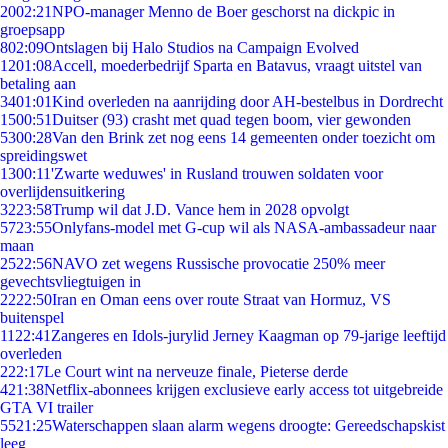
20
02:21
NPO-manager Menno de Boer geschorst na dickpic in
groepsapp
8
02:09
Ontslagen bij Halo Studios na Campaign Evolved
12
01:08
Accell, moederbedrijf Sparta en Batavus, vraagt uitstel van
betaling aan
34
01:01
Kind overleden na aanrijding door AH-bestelbus in Dordrecht
15
00:51
Duitser (93) crasht met quad tegen boom, vier gewonden
53
00:28
Van den Brink zet nog eens 14 gemeenten onder toezicht om
spreidingswet
13
00:11
'Zwarte weduwes' in Rusland trouwen soldaten voor
overlijdensuitkering
32
23:58
Trump wil dat J.D. Vance hem in 2028 opvolgt
57
23:55
Onlyfans-model met G-cup wil als NASA-ambassadeur naar
maan
25
22:56
NAVO zet wegens Russische provocatie 250% meer
gevechtsvliegtuigen in
22
22:50
Iran en Oman eens over route Straat van Hormuz, VS
buitenspel
11
22:41
Zangeres en Idols-jurylid Jerney Kaagman op 79-jarige leeftijd
overleden
2
22:17
Le Court wint na nerveuze finale, Pieterse derde
4
21:38
Netflix-abonnees krijgen exclusieve early access tot uitgebreide
GTA VI trailer
55
21:25
Waterschappen slaan alarm wegens droogte: Gereedschapskist
leeg