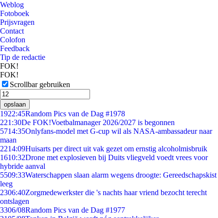
Weblog
Fotoboek
Prijsvragen
Contact
Colofon
Feedback
Tip de redactie
FOK!
FOK!
Scrollbar gebruiken
opslaan
19
22:45
Random Pics van de Dag #1978
2
21:30
De FOK!Voetbalmanager 2026/2027 is begonnen
57
14:35
Onlyfans-model met G-cup wil als NASA-ambassadeur naar
maan
22
14:09
Huisarts per direct uit vak gezet om ernstig alcoholmisbruik
16
10:32
Drone met explosieven bij Duits vliegveld voedt vrees voor
hybride aanval
55
09:33
Waterschappen slaan alarm wegens droogte: Gereedschapskist
leeg
23
06:40
Zorgmedewerkster die 's nachts haar vriend bezocht terecht
ontslagen
33
06/08
Random Pics van de Dag #1977