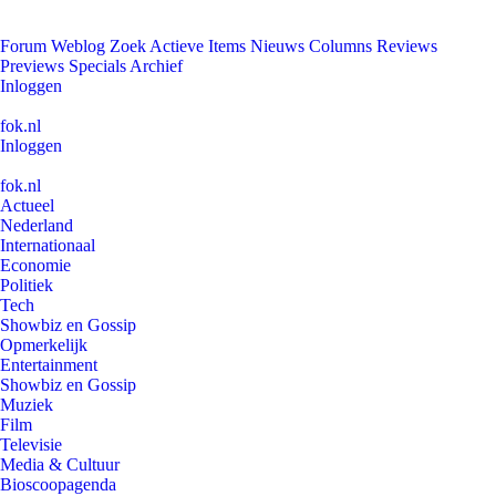
Forum
Weblog
Zoek
Actieve Items
Nieuws
Columns
Reviews
Previews
Specials
Archief
Inloggen
fok.nl
Inloggen
fok.nl
Actueel
Nederland
Internationaal
Economie
Politiek
Tech
Showbiz en Gossip
Opmerkelijk
Entertainment
Showbiz en Gossip
Muziek
Film
Televisie
Media & Cultuur
Bioscoopagenda