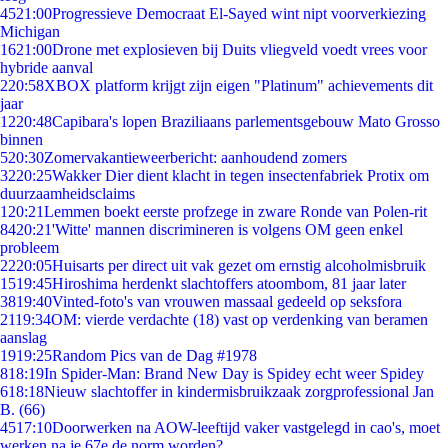
45
21:00
Progressieve Democraat El-Sayed wint nipt voorverkiezing
Michigan
16
21:00
Drone met explosieven bij Duits vliegveld voedt vrees voor
hybride aanval
2
20:58
XBOX platform krijgt zijn eigen "Platinum" achievements dit
jaar
12
20:48
Capibara's lopen Braziliaans parlementsgebouw Mato Grosso
binnen
5
20:30
Zomervakantieweerbericht: aanhoudend zomers
32
20:25
Wakker Dier dient klacht in tegen insectenfabriek Protix om
duurzaamheidsclaims
1
20:21
Lemmen boekt eerste profzege in zware Ronde van Polen-rit
84
20:21
'Witte' mannen discrimineren is volgens OM geen enkel
probleem
22
20:05
Huisarts per direct uit vak gezet om ernstig alcoholmisbruik
15
19:45
Hiroshima herdenkt slachtoffers atoombom, 81 jaar later
38
19:40
Vinted-foto's van vrouwen massaal gedeeld op seksfora
21
19:34
OM: vierde verdachte (18) vast op verdenking van beramen
aanslag
19
19:25
Random Pics van de Dag #1978
8
18:19
In Spider-Man: Brand New Day is Spidey echt weer Spidey
6
18:18
Nieuw slachtoffer in kindermisbruikzaak zorgprofessional Jan
B. (66)
45
17:10
Doorwerken na AOW-leeftijd vaker vastgelegd in cao's, moet
werken na je 67e de norm worden?