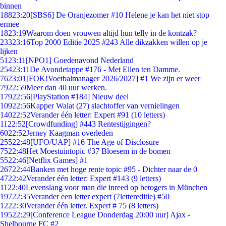
binnen
188
23:20
[SBS6] De Oranjezomer #10 Helene je kan het niet stop
ermee
18
23:19
Waarom doen vrouwen altijd hun telly in de kontzak?
233
23:16
Top 2000 Editie 2025 #243 Alle dikzakken willen op je
lijken
51
23:11
[NPO1] Goedenavond Nederland
254
23:11
De Avondetappe #176 - Met Ellen ten Damme.
76
23:01
[FOK!Voetbalmanager 2026/2027] #1 We zijn er weer
79
22:59
Meer dan 40 uur werken.
179
22:56
[PlayStation #184] Nieuw deel
109
22:56
Kapper Walat (27) slachtoffer van vernielingen
140
22:52
Verander één letter: Expert #91 (10 letters)
11
22:52
[Crowdfunding] #443 Rentestijgingen?
60
22:52
Jerney Kaagman overleden
255
22:48
[UFO/UAP] #16 The Age of Disclosure
75
22:48
Het Moestuintopic #37 Bloesem in de bomen
55
22:46
[Netflix Games] #1
267
22:44
Banken met hoge rente topic #95 - Dichter naar de 0
47
22:42
Verander één letter: Expert #143 (9 letters)
11
22:40
Levenslang voor man die inreed op betogers in München
197
22:35
Verander een letter expert (7lettereditie) #50
12
22:30
Verander één letter. Expert # 75 (8 letters)
195
22:29
[Conference League Donderdag 20:00 uur] Ajax -
Shelbourne FC #2