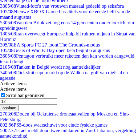
werken na je 67e de norm worden?
38
05/08
Vinted-foto's van vrouwen massaal gedeeld op seksfora
1
05/08
Nieuwe XBOX Game Pass titels voor de eerste helft van de
maand augustus
53
05/08
Van den Brink zet nog eens 14 gemeenten onder toezicht om
spreidingswet
18
05/08
Iran overweegt Europese hulp bij ruimen mijnen in Straat van
Hormuz
3
05/08
EA Sports FC 27 toont The Grounds-modus
1
05/08
Gears of War: E-Day open beta begint 6 augustus
36
05/08
Pentagon verbruikt meer raketten dan kan worden aangevuld,
tekort dreigt
21
05/08
Tanken in België wordt nóg aantrekkelijker
34
05/08
Dirk sluit supermarkt op de Wallen na golf van diefstal en
agressie
Actieve items
Actieve items
Scrollbar gebruiken
opslaan
27
03:06
Doden bij Oekraïense droneaanvallen op Moskou en Sint-
Petersburg
8
02:56
PS5-doos waarschuwt voor einde fysieke games
50
02:37
Israël meldt dood twee militairen in Zuid-Libanon, vergelding
aangekondigd