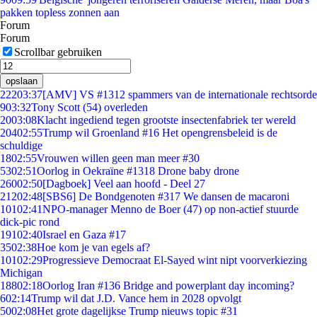
pakken topless zonnen aan
Forum
Forum
Scrollbar gebruiken
opslaan
222
03:37
[AMV] VS #1312 spammers van de internationale rechtsorde
9
03:32
Tony Scott (54) overleden
20
03:08
Klacht ingediend tegen grootste insectenfabriek ter wereld
204
02:55
Trump wil Groenland #16 Het opengrensbeleid is de
schuldige
18
02:55
Vrouwen willen geen man meer #30
53
02:51
Oorlog in Oekraïne #1318 Drone baby drone
260
02:50
[Dagboek] Veel aan hoofd - Deel 27
212
02:48
[SBS6] De Bondgenoten #317 We dansen de macaroni
101
02:41
NPO-manager Menno de Boer (47) op non-actief stuurde
dick-pic rond
191
02:40
Israel en Gaza #17
35
02:38
Hoe kom je van egels af?
101
02:29
Progressieve Democraat El-Sayed wint nipt voorverkiezing
Michigan
188
02:18
Oorlog Iran #136 Bridge and powerplant day incoming?
6
02:14
Trump wil dat J.D. Vance hem in 2028 opvolgt
50
02:08
Het grote dagelijkse Trump nieuws topic #31