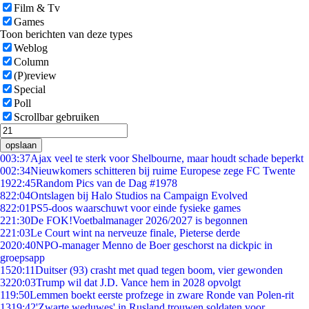
Film & Tv
Games
Toon berichten van deze types
Weblog
Column
(P)review
Special
Poll
Scrollbar gebruiken
opslaan
0
03:37
Ajax veel te sterk voor Shelbourne, maar houdt schade beperkt
0
02:34
Nieuwkomers schitteren bij ruime Europese zege FC Twente
19
22:45
Random Pics van de Dag #1978
8
22:04
Ontslagen bij Halo Studios na Campaign Evolved
8
22:01
PS5-doos waarschuwt voor einde fysieke games
2
21:30
De FOK!Voetbalmanager 2026/2027 is begonnen
2
21:03
Le Court wint na nerveuze finale, Pieterse derde
20
20:40
NPO-manager Menno de Boer geschorst na dickpic in
groepsapp
15
20:11
Duitser (93) crasht met quad tegen boom, vier gewonden
32
20:03
Trump wil dat J.D. Vance hem in 2028 opvolgt
1
19:50
Lemmen boekt eerste profzege in zware Ronde van Polen-rit
13
19:42
'Zwarte weduwes' in Rusland trouwen soldaten voor