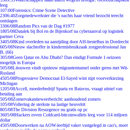
leeg
1
07:00
Forensics: Crime Scene Detective
23
06:40
Zorgmedewerkster die 's nachts haar vriend bezocht terecht
ontslagen
33
06/08
Random Pics van de Dag #1977
18
05/08
Datalek bij Bol en de Bijenkorf na cyberaanval op logistiek
partner Ceva
34
05/08
Kind overleden na aanrijding door AH-bestelbus in Dordrecht
6
05/08
Nieuw slachtoffer in kindermisbruikzaak zorgprofessional Jan
B. (66)
3
05/08
Geen Qatar en Abu Dhabi? Dan eindigt Formule 1-seizoen
mogelijk in Europa
5
05/08
Litouwen vindt opnieuw migrantentunnel onder grens met Wit-
Rusland
45
05/08
Progressieve Democraat El-Sayed wint nipt voorverkiezing
Michigan
12
05/08
Accell, moederbedrijf Sparta en Batavus, vraagt uitstel van
betaling aan
5
05/08
Zomervakantieweerbericht: aanhoudend zomers
1
05/08
Vollering de sterkste na lastige heuvelrit
8
05/08
The Division Resurgence nu gratis op pc
36
05/08
Hackers roven Coldcard-bitcoinwallets leeg voor 114 miljoen
dollar
45
05/08
Doorwerken na AOW-leeftijd vaker vastgelegd in cao's, moet