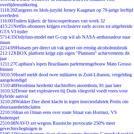
overlijdensuitkering
11
18:20
Zangeres en Idols-jurylid Jerney Kaagman op 79-jarige leeftijd
overleden
1
16:00
Trailers kijken: de bioscoopreleases van week 32
4
15:21
Netflix-abonnees krijgen exclusieve early access tot uitgebreide
GTA VI trailer
57
14:35
Onlyfans-model met G-cup wil als NASA-ambassadeur naar
maan
22
14:09
Huisarts per direct uit vak gezet om ernstig alcoholmisbruik
2
12:12
XBOX platform krijgt zijn eigen "Platinum" achievements dit
jaar
12
11:27
Capibara's lopen Braziliaans parlementsgebouw Mato Grosso
binnen
50
10:59
Israël meldt dood twee militairen in Zuid-Libanon, vergelding
aangekondigd
15
10:48
Hiroshima herdenkt slachtoffers atoombom, 81 jaar later
16
10:32
Drone met explosieven bij Duits vliegveld voedt vrees voor
hybride aanval
32
10:28
Wakker Dier dient klacht in tegen insectenfabriek Protix om
duurzaamheidsclaims
22
10:16
Iran en Oman eens over route Straat van Hormuz, VS
buitenspel
25
10:08
NAVO zet wegens Russische provocatie 250% meer
gevechtsvliegtuigen in
55
09:33
Waterschappen slaan alarm wegens droogte: Gereedschapskist