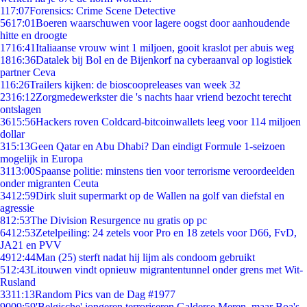
1
17:07
Forensics: Crime Scene Detective
56
17:01
Boeren waarschuwen voor lagere oogst door aanhoudende
hitte en droogte
17
16:41
Italiaanse vrouw wint 1 miljoen, gooit kraslot per abuis weg
18
16:36
Datalek bij Bol en de Bijenkorf na cyberaanval op logistiek
partner Ceva
1
16:26
Trailers kijken: de bioscoopreleases van week 32
23
16:12
Zorgmedewerkster die 's nachts haar vriend bezocht terecht
ontslagen
36
15:56
Hackers roven Coldcard-bitcoinwallets leeg voor 114 miljoen
dollar
3
15:13
Geen Qatar en Abu Dhabi? Dan eindigt Formule 1-seizoen
mogelijk in Europa
31
13:00
Spaanse politie: minstens tien voor terrorisme veroordeelden
onder migranten Ceuta
34
12:59
Dirk sluit supermarkt op de Wallen na golf van diefstal en
agressie
8
12:53
The Division Resurgence nu gratis op pc
64
12:53
Zetelpeiling: 24 zetels voor Pro en 18 zetels voor D66, FvD,
JA21 en PVV
49
12:44
Man (25) sterft nadat hij lijm als condoom gebruikt
5
12:43
Litouwen vindt opnieuw migrantentunnel onder grens met Wit-
Rusland
33
11:13
Random Pics van de Dag #1977
90
09:59
'Belgische' jongeren terroriseren Galderse Meren, maar Boa's