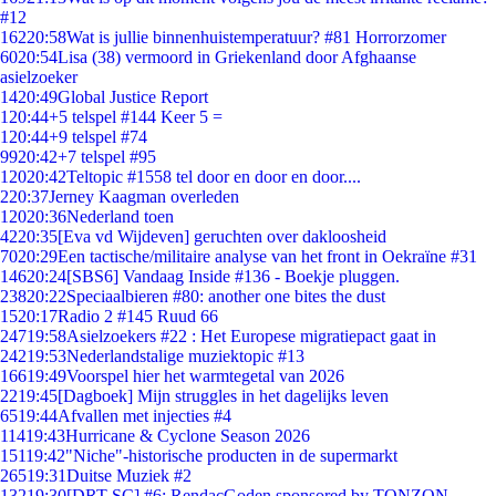
#12
162
20:58
Wat is jullie binnenhuistemperatuur? #81 Horrorzomer
60
20:54
Lisa (38) vermoord in Griekenland door Afghaanse
asielzoeker
14
20:49
Global Justice Report
1
20:44
+5 telspel #144 Keer 5 =
1
20:44
+9 telspel #74
99
20:42
+7 telspel #95
120
20:42
Teltopic #1558 tel door en door en door....
2
20:37
Jerney Kaagman overleden
120
20:36
Nederland toen
42
20:35
[Eva vd Wijdeven] geruchten over dakloosheid
70
20:29
Een tactische/militaire analyse van het front in Oekraïne #31
146
20:24
[SBS6] Vandaag Inside #136 - Boekje pluggen.
238
20:22
Speciaalbieren #80: another one bites the dust
15
20:17
Radio 2 #145 Ruud 66
247
19:58
Asielzoekers #22 : Het Europese migratiepact gaat in
242
19:53
Nederlandstalige muziektopic #13
166
19:49
Voorspel hier het warmtegetal van 2026
22
19:45
[Dagboek] Mijn struggles in het dagelijks leven
65
19:44
Afvallen met injecties #4
114
19:43
Hurricane & Cyclone Season 2026
151
19:42
"Niche"-historische producten in de supermarkt
265
19:31
Duitse Muziek #2
132
19:30
[DRT SC] #6: RendacGoden sponsored by TONZON