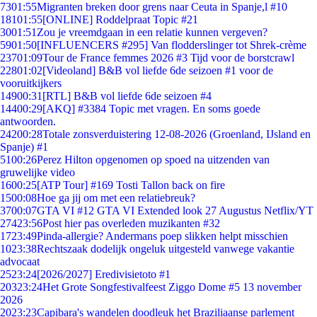
73
01:55
Migranten breken door grens naar Ceuta in Spanje,l #10
181
01:55
[ONLINE] Roddelpraat Topic #21
30
01:51
Zou je vreemdgaan in een relatie kunnen vergeven?
59
01:50
[INFLUENCERS #295] Van flodderslinger tot Shrek-crème
237
01:09
Tour de France femmes 2026 #3 Tijd voor de borstcrawl
228
01:02
[Videoland] B&B vol liefde 6de seizoen #1 voor de
vooruitkijkers
149
00:31
[RTL] B&B vol liefde 6de seizoen #4
144
00:29
[AKQ] #3384 Topic met vragen. En soms goede
antwoorden.
242
00:28
Totale zonsverduistering 12-08-2026 (Groenland, IJsland en
Spanje) #1
51
00:26
Perez Hilton opgenomen op spoed na uitzenden van
gruwelijke video
16
00:25
[ATP Tour] #169 Tosti Tallon back on fire
15
00:08
Hoe ga jij om met een relatiebreuk?
37
00:07
GTA VI #12 GTA VI Extended look 27 Augustus Netflix/YT
274
23:56
Post hier pas overleden muzikanten #32
17
23:49
Pinda-allergie? Andermans poep slikken helpt misschien
10
23:38
Rechtszaak dodelijk ongeluk uitgesteld vanwege vakantie
advocaat
25
23:24
[2026/2027] Eredivisietoto #1
203
23:24
Het Grote Songfestivalfeest Ziggo Dome #5 13 november
2026
20
23:23
Capibara's wandelen doodleuk het Braziliaanse parlement