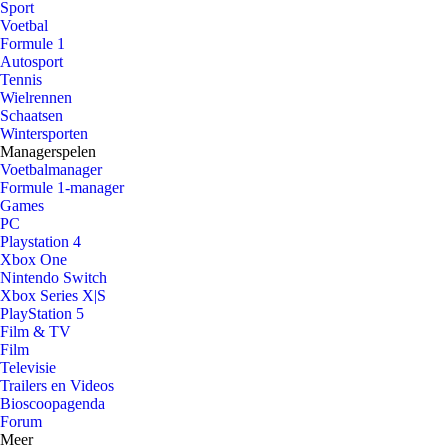
Sport
Voetbal
Formule 1
Autosport
Tennis
Wielrennen
Schaatsen
Wintersporten
Managerspelen
Voetbalmanager
Formule 1-manager
Games
PC
Playstation 4
Xbox One
Nintendo Switch
Xbox Series X|S
PlayStation 5
Film & TV
Film
Televisie
Trailers en Videos
Bioscoopagenda
Forum
Meer