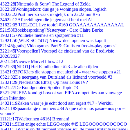
43
22:28
[Nintendo & Sony] The Legend of Zelda
38
22:28
Woningtekort: dus ga je woningen slopen, logisch
180
22:22
Post hier zo vaak mogelijk om 22:22 uur #76
246
22:12
Afbeeldingen die je gemaakt hebt met AI
216
22:05
[UEL/ECL live topic] #160 GOAAAAAAAAAAAAAL
5
21:58
[Boekbespreking] Yesteryear - Caro Claire Burke
193
21:57
Politieke meme's en spotprenten #11
129
21:50
[WLR SC #417] Nieuw deel openen was kaputt
8
21:45
[gratis] Videogames Part 9: Gratis en free-to-play games!
32
21:45
[Voorspellen] Voorspel de eindstand van de Eredivisie
2026/2027
20
21:44
Nieuwe Marvel films. #12
99
21:39
[NPO1] Het Familiediner #23 - te allen tijden
134
21:33
FOK!ers die stoppen met alcohol - waar we stoppen #21
65
21:32
De neergang van Duitsland als lichtend voorbeeld #3
123
21:29
[Nederlands Elftal] Op naar Louis IV?
69
21:27
De Bondgenoten Spoiler Topic #3
83
21:25
UEFA kondigt boycot van FIFA-competities aan vanwege
plan Infantino
140
21:19
Zaken waar je je echt dood aan ergert #17 - Werklui
68
21:18
Spaanstalige nummers #34 A que calor nos pasaremos por el
verano?
111
21:17
[Wielrennen #616] Brennan!
270
21:15
Het enige echte LEGO-topic #45 LEGOOOOOOOOOOO
169
21:13
Wat is op dit moment volgens jou de meest irritante reclame?