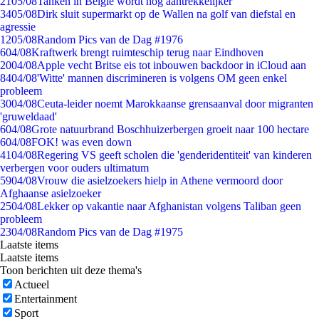
21
05/08
Tanken in België wordt nóg aantrekkelijker
34
05/08
Dirk sluit supermarkt op de Wallen na golf van diefstal en
agressie
12
05/08
Random Pics van de Dag #1976
6
04/08
Kraftwerk brengt ruimteschip terug naar Eindhoven
20
04/08
Apple vecht Britse eis tot inbouwen backdoor in iCloud aan
84
04/08
'Witte' mannen discrimineren is volgens OM geen enkel
probleem
30
04/08
Ceuta-leider noemt Marokkaanse grensaanval door migranten
'gruweldaad'
6
04/08
Grote natuurbrand Boschhuizerbergen groeit naar 100 hectare
6
04/08
FOK! was even down
41
04/08
Regering VS geeft scholen die 'genderidentiteit' van kinderen
verbergen voor ouders ultimatum
59
04/08
Vrouw die asielzoekers hielp in Athene vermoord door
Afghaanse asielzoeker
25
04/08
Lekker op vakantie naar Afghanistan volgens Taliban geen
probleem
23
04/08
Random Pics van de Dag #1975
Laatste items
Laatste items
Toon berichten uit deze thema's
Actueel
Entertainment
Sport