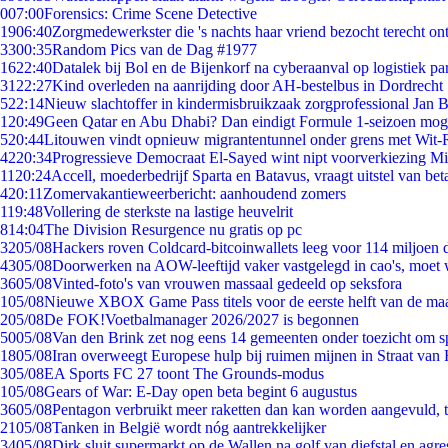
0
07:00
Forensics: Crime Scene Detective
19
06:40
Zorgmedewerkster die 's nachts haar vriend bezocht terecht on
33
00:35
Random Pics van de Dag #1977
16
22:40
Datalek bij Bol en de Bijenkorf na cyberaanval op logistiek pa
31
22:27
Kind overleden na aanrijding door AH-bestelbus in Dordrecht
5
22:14
Nieuw slachtoffer in kindermisbruikzaak zorgprofessional Jan B
1
20:49
Geen Qatar en Abu Dhabi? Dan eindigt Formule 1-seizoen moge
5
20:44
Litouwen vindt opnieuw migrantentunnel onder grens met Wit-
42
20:34
Progressieve Democraat El-Sayed wint nipt voorverkiezing M
11
20:24
Accell, moederbedrijf Sparta en Batavus, vraagt uitstel van bet
4
20:11
Zomervakantieweerbericht: aanhoudend zomers
1
19:48
Vollering de sterkste na lastige heuvelrit
8
14:04
The Division Resurgence nu gratis op pc
32
05/08
Hackers roven Coldcard-bitcoinwallets leeg voor 114 miljoen d
43
05/08
Doorwerken na AOW-leeftijd vaker vastgelegd in cao's, moet
36
05/08
Vinted-foto's van vrouwen massaal gedeeld op seksfora
1
05/08
Nieuwe XBOX Game Pass titels voor de eerste helft van de ma
2
05/08
De FOK!Voetbalmanager 2026/2027 is begonnen
50
05/08
Van den Brink zet nog eens 14 gemeenten onder toezicht om s
18
05/08
Iran overweegt Europese hulp bij ruimen mijnen in Straat va
3
05/08
EA Sports FC 27 toont The Grounds-modus
1
05/08
Gears of War: E-Day open beta begint 6 augustus
36
05/08
Pentagon verbruikt meer raketten dan kan worden aangevuld, t
21
05/08
Tanken in België wordt nóg aantrekkelijker
34
05/08
Dirk sluit supermarkt op de Wallen na golf van diefstal en agre