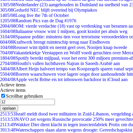
13
05/08
Nederlander (23) aangehouden in Duitsland na snelheid van 
3
05/08
Gedurfd NEC blijft overeind bij Olympiakos
14
05/08
Long live the 7th of October
12
05/08
Random Pics van de Dag #1976
20
04/08
OM: vierde verdachte (18) vast op verdenking van beramen aa
16
04/08
Italiaanse vrouw wint 1 miljoen, gooit kraslot per abuis weg
31
04/08
Spaanse politie: minstens tien voor terrorisme veroordeelden 
6
04/08
Kraftwerk brengt ruimteschip terug naar Eindhoven
1
04/08
Reusser wint tijdrit en neemt geel over, Nooijen knap tweede
7
04/08
Vakantiekiekje Verstappen en Wolff voedt geruchten over Merc
18
04/08
Spotify bereikt mijlpaal, voor het eerst 300 miljoen premium-
27
04/08
Houthi's vallen luchthaven Najran in Saoedi-Arabië aan
34
04/08
Albert Heijn halveert tempo van Koopzegels sparen vanaf sep
55
04/08
Boeren waarschuwen voor lagere oogst door aanhoudende hitt
20
04/08
Apple vecht Britse eis tot inbouwen backdoor in iCloud aan
Actieve items
Actieve items
Scrollbar gebruiken
opslaan
25
13:53
Israël meldt dood twee militairen in Zuid-Libanon, vergeldin
15
13:53
NAVO zet wegens Russische provocatie 250% meer gevechtsvl
21
13:49
Wakker Dier dient klacht in tegen insectenfabriek Protix om 
39
13:48
Waterschappen slaan alarm wegens droogte: Gereedschapskist