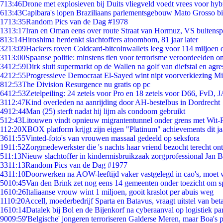
7
13:46
Drone met explosieven bij Duits vliegveld voedt vrees voor hyb
6
13:43
Capibara's lopen Braziliaans parlementsgebouw Mato Grosso b
17
13:35
Random Pics van de Dag #1978
13
13:17
Iran en Oman eens over route Straat van Hormuz, VS buitensp
8
13:14
Hiroshima herdenkt slachtoffers atoombom, 81 jaar later
32
13:09
Hackers roven Coldcard-bitcoinwallets leeg voor 114 miljoen d
31
13:00
Spaanse politie: minstens tien voor terrorisme veroordeelden 
34
12:59
Dirk sluit supermarkt op de Wallen na golf van diefstal en agre
42
12:55
Progressieve Democraat El-Sayed wint nipt voorverkiezing M
8
12:53
The Division Resurgence nu gratis op pc
64
12:53
Zetelpeiling: 24 zetels voor Pro en 18 zetels voor D66, FvD,
31
12:47
Kind overleden na aanrijding door AH-bestelbus in Dordrecht
49
12:44
Man (25) sterft nadat hij lijm als condoom gebruikt
5
12:43
Litouwen vindt opnieuw migrantentunnel onder grens met Wit-
1
12:20
XBOX platform krijgt zijn eigen "Platinum" achievements dit ja
36
11:55
Vinted-foto's van vrouwen massaal gedeeld op seksfora
19
11:52
Zorgmedewerkster die 's nachts haar vriend bezocht terecht on
5
11:13
Nieuw slachtoffer in kindermisbruikzaak zorgprofessional Jan B
33
11:13
Random Pics van de Dag #1977
43
11:10
Doorwerken na AOW-leeftijd vaker vastgelegd in cao's, moet
50
10:45
Van den Brink zet nog eens 14 gemeenten onder toezicht om s
16
10:26
Italiaanse vrouw wint 1 miljoen, gooit kraslot per abuis weg
11
10:20
Accell, moederbedrijf Sparta en Batavus, vraagt uitstel van bet
16
10:14
Datalek bij Bol en de Bijenkorf na cyberaanval op logistiek pa
90
09:59
'Belgische' jongeren terroriseren Galderse Meren, maar Boa's 