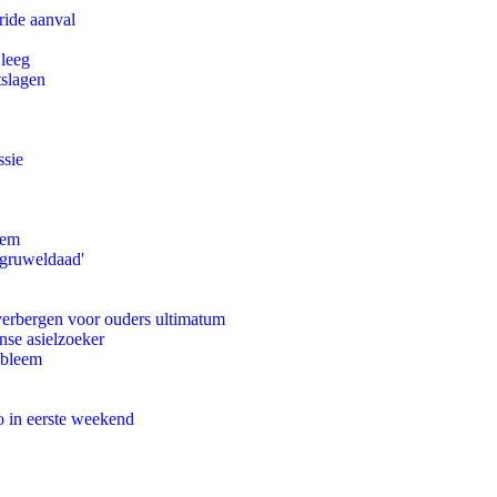
ride aanval
 leeg
tslagen
ssie
eem
'gruweldaad'
 verbergen voor ouders ultimatum
nse asielzoeker
obleem
o in eerste weekend