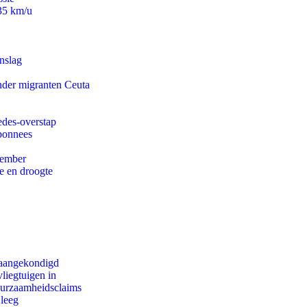
235 km/u
nslag
onder migranten Ceuta
edes-overstap
abonnees
tember
e en droogte
g aangekondigd
iegtuigen in
duurzaamheidsclaims
 leeg