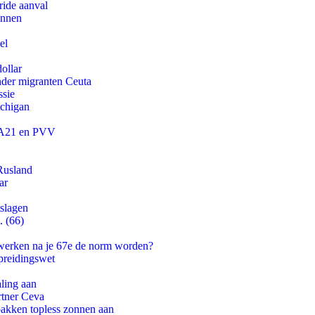
ride aanval
innen
el
ollar
onder migranten Ceuta
ssie
ichigan
 JA21 en PVV
Rusland
ar
tslagen
. (66)
 werken na je 67e de norm worden?
preidingswet
aling aan
rtner Ceva
pakken topless zonnen aan