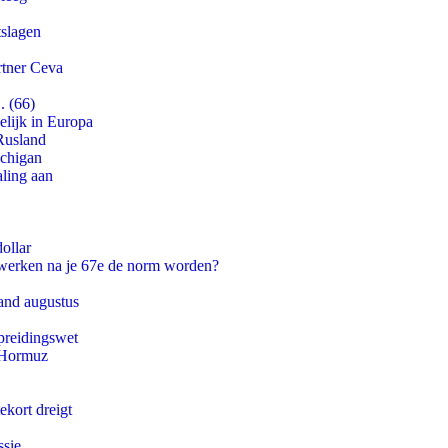
tslagen
rtner Ceva
. (66)
lijk in Europa
Rusland
ichigan
aling aan
ollar
 werken na je 67e de norm worden?
and augustus
preidingswet
n Hormuz
ekort dreigt
ssie