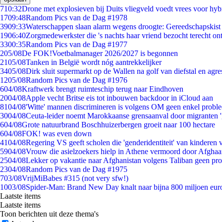
7
10:32
Drone met explosieven bij Duits vliegveld voedt vrees voor hyb
17
09:48
Random Pics van de Dag #1978
39
09:33
Waterschappen slaan alarm wegens droogte: Gereedschapskist
19
06:40
Zorgmedewerkster die 's nachts haar vriend bezocht terecht on
33
00:35
Random Pics van de Dag #1977
2
05/08
De FOK!Voetbalmanager 2026/2027 is begonnen
21
05/08
Tanken in België wordt nóg aantrekkelijker
34
05/08
Dirk sluit supermarkt op de Wallen na golf van diefstal en agre
12
05/08
Random Pics van de Dag #1976
6
04/08
Kraftwerk brengt ruimteschip terug naar Eindhoven
20
04/08
Apple vecht Britse eis tot inbouwen backdoor in iCloud aan
81
04/08
'Witte' mannen discrimineren is volgens OM geen enkel probl
30
04/08
Ceuta-leider noemt Marokkaanse grensaanval door migranten 
6
04/08
Grote natuurbrand Boschhuizerbergen groeit naar 100 hectare
6
04/08
FOK! was even down
41
04/08
Regering VS geeft scholen die 'genderidentiteit' van kinderen
59
04/08
Vrouw die asielzoekers hielp in Athene vermoord door Afghaa
25
04/08
Lekker op vakantie naar Afghanistan volgens Taliban geen pr
23
04/08
Random Pics van de Dag #1975
7
03/08
VrijMiBabes #315 (not very sfw!)
10
03/08
Spider-Man: Brand New Day knalt naar bijna 800 miljoen eur
Laatste items
Laatste items
Toon berichten uit deze thema's