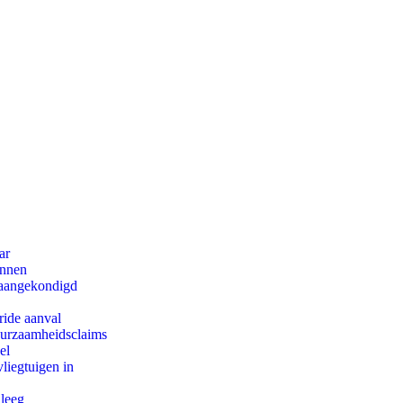
ar
innen
g aangekondigd
ride aanval
duurzaamheidsclaims
el
iegtuigen in
 leeg