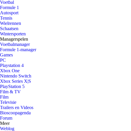
Voetbal
Formule 1
Autosport
Tennis
Wielrennen
Schaatsen
Wintersporten
Managerspelen
Voetbalmanager
Formule 1-manager
Games
PC
Playstation 4
Xbox One
Nintendo Switch
Xbox Series X|S
PlayStation 5
Film & TV
Film
Televisie
Trailers en Videos
Bioscoopagenda
Forum
Meer
Weblog