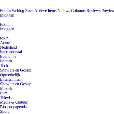
Forum
Weblog
Zoek
Actieve Items
Nieuws
Columns
Reviews
Previe
Inloggen
fok.nl
Inloggen
fok.nl
Actueel
Nederland
Internationaal
Economie
Politiek
Tech
Showbiz en Gossip
Opmerkelijk
Entertainment
Showbiz en Gossip
Muziek
Film
Televisie
Media & Cultuur
Bioscoopagenda
Sport