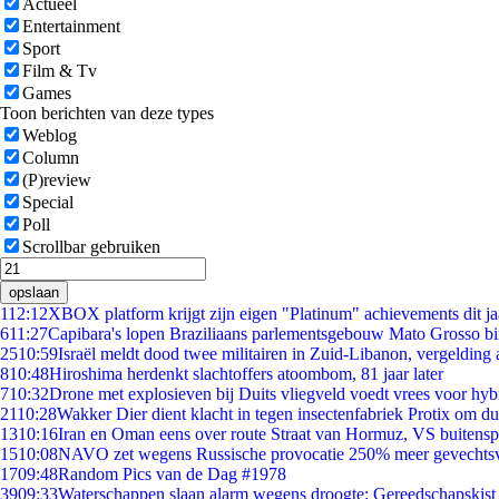
Actueel
Entertainment
Sport
Film & Tv
Games
Toon berichten van deze types
Weblog
Column
(P)review
Special
Poll
Scrollbar gebruiken
opslaan
1
12:12
XBOX platform krijgt zijn eigen "Platinum" achievements dit ja
6
11:27
Capibara's lopen Braziliaans parlementsgebouw Mato Grosso b
25
10:59
Israël meldt dood twee militairen in Zuid-Libanon, vergeldin
8
10:48
Hiroshima herdenkt slachtoffers atoombom, 81 jaar later
7
10:32
Drone met explosieven bij Duits vliegveld voedt vrees voor hyb
21
10:28
Wakker Dier dient klacht in tegen insectenfabriek Protix om 
13
10:16
Iran en Oman eens over route Straat van Hormuz, VS buitensp
15
10:08
NAVO zet wegens Russische provocatie 250% meer gevechtsvl
17
09:48
Random Pics van de Dag #1978
39
09:33
Waterschappen slaan alarm wegens droogte: Gereedschapskist