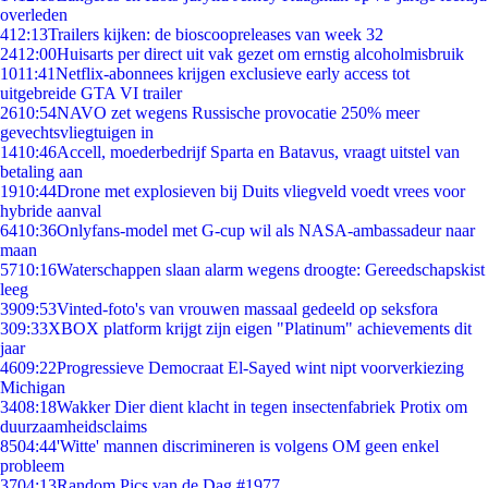
overleden
4
12:13
Trailers kijken: de bioscoopreleases van week 32
24
12:00
Huisarts per direct uit vak gezet om ernstig alcoholmisbruik
10
11:41
Netflix-abonnees krijgen exclusieve early access tot
uitgebreide GTA VI trailer
26
10:54
NAVO zet wegens Russische provocatie 250% meer
gevechtsvliegtuigen in
14
10:46
Accell, moederbedrijf Sparta en Batavus, vraagt uitstel van
betaling aan
19
10:44
Drone met explosieven bij Duits vliegveld voedt vrees voor
hybride aanval
64
10:36
Onlyfans-model met G-cup wil als NASA-ambassadeur naar
maan
57
10:16
Waterschappen slaan alarm wegens droogte: Gereedschapskist
leeg
39
09:53
Vinted-foto's van vrouwen massaal gedeeld op seksfora
3
09:33
XBOX platform krijgt zijn eigen "Platinum" achievements dit
jaar
46
09:22
Progressieve Democraat El-Sayed wint nipt voorverkiezing
Michigan
34
08:18
Wakker Dier dient klacht in tegen insectenfabriek Protix om
duurzaamheidsclaims
85
04:44
'Witte' mannen discrimineren is volgens OM geen enkel
probleem
37
04:13
Random Pics van de Dag #1977