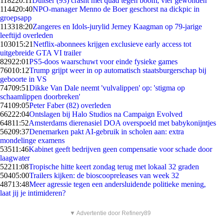
1182
20:11
Duitser (93) crasht met quad tegen boom, vier gewonden
1144
20:40
NPO-manager Menno de Boer geschorst na dickpic in
groepsapp
1133
18:20
Zangeres en Idols-jurylid Jerney Kaagman op 79-jarige
leeftijd overleden
1030
15:21
Netflix-abonnees krijgen exclusieve early access tot
uitgebreide GTA VI trailer
829
22:01
PS5-doos waarschuwt voor einde fysieke games
760
10:12
Trump grijpt weer in op automatisch staatsburgerschap bij
geboorte in VS
747
09:51
Dikke Van Dale neemt 'vulvalippen' op: 'stigma op
schaamlippen doorbreken'
741
09:05
Peter Faber (82) overleden
662
22:04
Ontslagen bij Halo Studios na Campaign Evolved
648
11:52
Amsterdams dierenasiel DOA overspoeld met babykonijntjes
562
09:37
Denemarken pakt AI-gebruik in scholen aan: extra
mondelinge examens
535
11:46
Kabinet geeft bedrijven geen compensatie voor schade door
laagwater
522
11:08
Tropische hitte keert zondag terug met lokaal 32 graden
504
05:00
Trailers kijken: de bioscoopreleases van week 32
487
13:48
Meer agressie tegen een andersluidende politieke mening,
laat jij je intimideren?
▼ Advertentie door Refinery89