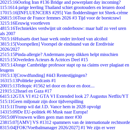
202
15:16
Oorlog Iran #136 Bridge and powerplant day incoming?
1
15:16
14-jarige leerling Thailand schiet grootouders en leraren dood
170
15:16
[INFLUENCERS #295] Van flodderslinger tot Shrek-crème
268
15:16
Tour de France femmes 2026 #3 Tijd voor de borstcrawl
32
15:16
Eeuwig voortleven
48
15:16
Techniekles verdwijnt uit onderbouw: maar half zo veel uren
als 2007
70
15:16
Huisarts doet haar werk onder invloed van alcohol
38
15:15
[Voorspellen] Voorspel de eindstand van de Eredivisie
2026/2027
25
15:15
Pinda-allergie? Andermans poep slikken helpt misschien
82
15:15
Overleden Acteurs & Actrices Deel #15
30
15:14
Jonge Cambridge professor stapt op na claims over plagiaat en
leugens
19
15:13
[Crowdfunding] #443 Rentestijgingen?
163
15:13
Politieke podcasts #1
200
15:13
Teltopic #1562 tel door en door en door....
219
15:12
Israel en Gaza #17
64
15:12
GTA VI #12 GTA VI Extended look 27 Augustus Netflix/YT
5
15:11
Geen miljonair zijn door tijdverspilling
31
15:11
Trump wil dat J.D. Vance hem in 2028 opvolgt
143
15:09
De EU-politiek #6 Musk naar Europa!
59
15:08
Vrouwen willen geen man meer #30
238
15:07
[AMV] VS #1312 spammers van de internationale rechtsorde
83
15:04
[FOK!Voetbalmanager 2026/2027] #1 We zijn er weer