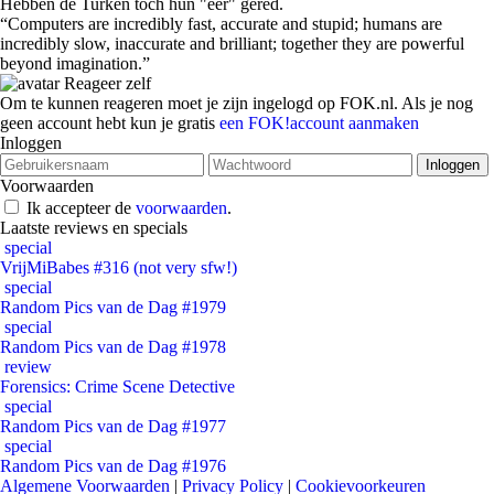
Hebben de Turken toch hun "eer" gered.
“Computers are incredibly fast, accurate and stupid; humans are
incredibly slow, inaccurate and brilliant; together they are powerful
beyond imagination.”
Reageer zelf
Om te kunnen reageren moet je zijn ingelogd op FOK.nl. Als je nog
geen account hebt kun je gratis
een FOK!account aanmaken
Inloggen
Voorwaarden
Ik accepteer de
voorwaarden
.
Laatste reviews en specials
special
VrijMiBabes #316 (not very sfw!)
special
Random Pics van de Dag #1979
special
Random Pics van de Dag #1978
review
Forensics: Crime Scene Detective
special
Random Pics van de Dag #1977
special
Random Pics van de Dag #1976
Algemene Voorwaarden
|
Privacy Policy
|
Cookievoorkeuren