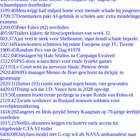
schaamlippen doorbreken'
11
09:40
Meta krijgt half miljard boete voor mentale schade bij jongeren
17
09:37
Denemarken pakt AI-gebruik in scholen aan: extra mondelinge
examens
22
09:05
Peter Faber (82) overleden
4
05:00
Trailers kijken: de bioscoopreleases van week 32
0
03:37
Ajax veel te sterk voor Shelbourne, maar houdt schade beperkt
1
02:34
Nieuwkomers schitteren bij ruime Europese zege FC Twente
19
00:45
Random Pics van de Dag #1978
14
22:04
Ontslagen bij Halo Studios na Campaign Evolved
15
22:01
PS5-doos waarschuwt voor einde fysieke games
2
21:03
Le Court wint na nerveuze finale, Pieterse derde
29
20:40
NPO-manager Menno de Boer geschorst na dickpic in
groepsapp
29
20:11
Duitser (93) crasht met quad tegen boom, vier gewonden
44
20:03
Trump wil dat J.D. Vance hem in 2028 opvolgt
1
19:50
Lemmen boekt eerste profzege in zware Ronde van Polen-rit
21
19:42
'Zwarte weduwes' in Rusland trouwen soldaten voor
overlijdensuitkering
14
18:20
Zangeres en Idols-jurylid Jerney Kaagman op 79-jarige leeftijd
overleden
10
15:21
Netflix-abonnees krijgen exclusieve early access tot
uitgebreide GTA VI trailer
64
06/08
Onlyfans-model met G-cup wil als NASA-ambassadeur naar
maan