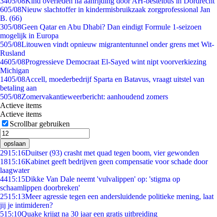
34
05/08
Kind overleden na aanrijding door AH-bestelbus in Dordrecht
6
05/08
Nieuw slachtoffer in kindermisbruikzaak zorgprofessional Jan
B. (66)
3
05/08
Geen Qatar en Abu Dhabi? Dan eindigt Formule 1-seizoen
mogelijk in Europa
5
05/08
Litouwen vindt opnieuw migrantentunnel onder grens met Wit-
Rusland
46
05/08
Progressieve Democraat El-Sayed wint nipt voorverkiezing
Michigan
14
05/08
Accell, moederbedrijf Sparta en Batavus, vraagt uitstel van
betaling aan
5
05/08
Zomervakantieweerbericht: aanhoudend zomers
Actieve items
Actieve items
Scrollbar gebruiken
opslaan
29
15:16
Duitser (93) crasht met quad tegen boom, vier gewonden
18
15:16
Kabinet geeft bedrijven geen compensatie voor schade door
laagwater
44
15:15
Dikke Van Dale neemt 'vulvalippen' op: 'stigma op
schaamlippen doorbreken'
25
15:13
Meer agressie tegen een andersluidende politieke mening, laat
jij je intimideren?
5
15:10
Quake krijgt na 30 jaar een gratis uitbreiding