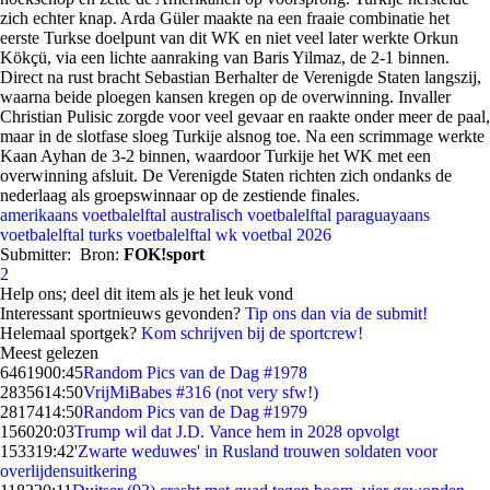
zich echter knap. Arda Güler maakte na een fraaie combinatie het
eerste Turkse doelpunt van dit WK en niet veel later werkte Orkun
Kökçü, via een lichte aanraking van Baris Yilmaz, de 2-1 binnen.
Direct na rust bracht Sebastian Berhalter de Verenigde Staten langszij,
waarna beide ploegen kansen kregen op de overwinning. Invaller
Christian Pulisic zorgde voor veel gevaar en raakte onder meer de paal,
maar in de slotfase sloeg Turkije alsnog toe. Na een scrimmage werkte
Kaan Ayhan de 3-2 binnen, waardoor Turkije het WK met een
overwinning afsluit. De Verenigde Staten richten zich ondanks de
nederlaag als groepswinnaar op de zestiende finales.
amerikaans voetbalelftal
australisch voetbalelftal
paraguayaans
voetbalelftal
turks voetbalelftal
wk voetbal 2026
Submitter:
Bron:
FOK!sport
2
Help ons; deel dit item als je het leuk vond
Interessant sportnieuws gevonden?
Tip ons dan via de submit!
Helemaal sportgek?
Kom schrijven bij de sportcrew!
Meest gelezen
64619
00:45
Random Pics van de Dag #1978
28356
14:50
VrijMiBabes #316 (not very sfw!)
28174
14:50
Random Pics van de Dag #1979
1560
20:03
Trump wil dat J.D. Vance hem in 2028 opvolgt
1533
19:42
'Zwarte weduwes' in Rusland trouwen soldaten voor
overlijdensuitkering