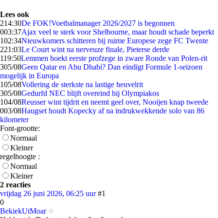
Lees ook
2
14:30
De FOK!Voetbalmanager 2026/2027 is begonnen
0
03:37
Ajax veel te sterk voor Shelbourne, maar houdt schade beperkt
1
02:34
Nieuwkomers schitteren bij ruime Europese zege FC Twente
2
21:03
Le Court wint na nerveuze finale, Pieterse derde
1
19:50
Lemmen boekt eerste profzege in zware Ronde van Polen-rit
3
05/08
Geen Qatar en Abu Dhabi? Dan eindigt Formule 1-seizoen
mogelijk in Europa
1
05/08
Vollering de sterkste na lastige heuvelrit
3
05/08
Gedurfd NEC blijft overeind bij Olympiakos
1
04/08
Reusser wint tijdrit en neemt geel over, Nooijen knap tweede
0
03/08
Haugset houdt Kopecky af na indrukwekkende solo van 86
kilometer
Font-grootte:
Normaal
Kleiner
regelhoogte :
Normaal
Kleiner
2 reacties
vrijdag 26 juni 2026, 06:25 uur
#1
0
BekiekUtMoar