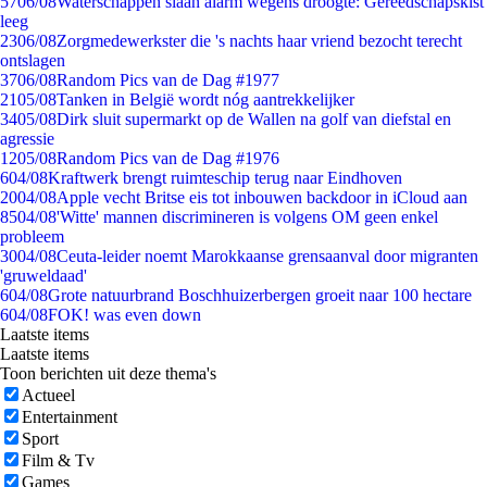
57
06/08
Waterschappen slaan alarm wegens droogte: Gereedschapskist
leeg
23
06/08
Zorgmedewerkster die 's nachts haar vriend bezocht terecht
ontslagen
37
06/08
Random Pics van de Dag #1977
21
05/08
Tanken in België wordt nóg aantrekkelijker
34
05/08
Dirk sluit supermarkt op de Wallen na golf van diefstal en
agressie
12
05/08
Random Pics van de Dag #1976
6
04/08
Kraftwerk brengt ruimteschip terug naar Eindhoven
20
04/08
Apple vecht Britse eis tot inbouwen backdoor in iCloud aan
85
04/08
'Witte' mannen discrimineren is volgens OM geen enkel
probleem
30
04/08
Ceuta-leider noemt Marokkaanse grensaanval door migranten
'gruweldaad'
6
04/08
Grote natuurbrand Boschhuizerbergen groeit naar 100 hectare
6
04/08
FOK! was even down
Laatste items
Laatste items
Toon berichten uit deze thema's
Actueel
Entertainment
Sport
Film & Tv
Games