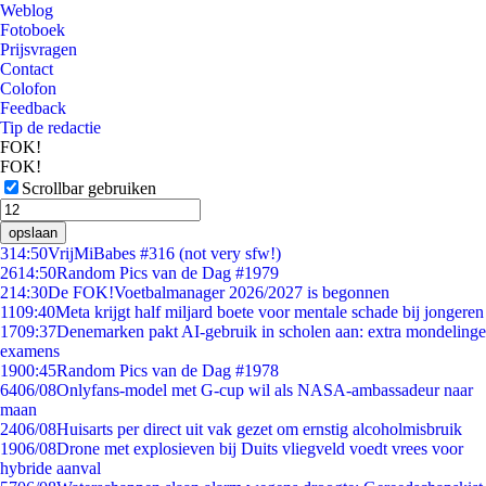
Weblog
Fotoboek
Prijsvragen
Contact
Colofon
Feedback
Tip de redactie
FOK!
FOK!
Scrollbar gebruiken
opslaan
3
14:50
VrijMiBabes #316 (not very sfw!)
26
14:50
Random Pics van de Dag #1979
2
14:30
De FOK!Voetbalmanager 2026/2027 is begonnen
11
09:40
Meta krijgt half miljard boete voor mentale schade bij jongeren
17
09:37
Denemarken pakt AI-gebruik in scholen aan: extra mondelinge
examens
19
00:45
Random Pics van de Dag #1978
64
06/08
Onlyfans-model met G-cup wil als NASA-ambassadeur naar
maan
24
06/08
Huisarts per direct uit vak gezet om ernstig alcoholmisbruik
19
06/08
Drone met explosieven bij Duits vliegveld voedt vrees voor
hybride aanval