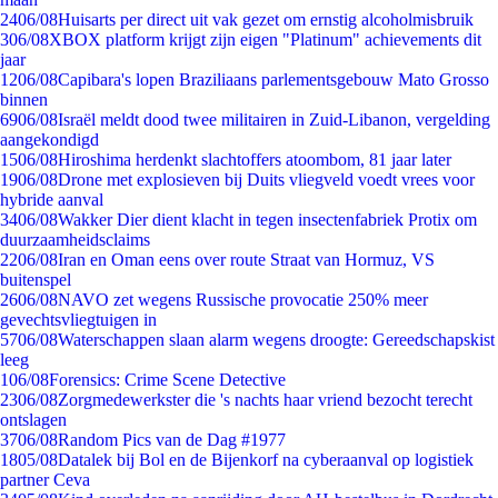
24
06/08
Huisarts per direct uit vak gezet om ernstig alcoholmisbruik
3
06/08
XBOX platform krijgt zijn eigen "Platinum" achievements dit
jaar
12
06/08
Capibara's lopen Braziliaans parlementsgebouw Mato Grosso
binnen
69
06/08
Israël meldt dood twee militairen in Zuid-Libanon, vergelding
aangekondigd
15
06/08
Hiroshima herdenkt slachtoffers atoombom, 81 jaar later
19
06/08
Drone met explosieven bij Duits vliegveld voedt vrees voor
hybride aanval
34
06/08
Wakker Dier dient klacht in tegen insectenfabriek Protix om
duurzaamheidsclaims
22
06/08
Iran en Oman eens over route Straat van Hormuz, VS
buitenspel
26
06/08
NAVO zet wegens Russische provocatie 250% meer
gevechtsvliegtuigen in
57
06/08
Waterschappen slaan alarm wegens droogte: Gereedschapskist
leeg
1
06/08
Forensics: Crime Scene Detective
23
06/08
Zorgmedewerkster die 's nachts haar vriend bezocht terecht
ontslagen
37
06/08
Random Pics van de Dag #1977
18
05/08
Datalek bij Bol en de Bijenkorf na cyberaanval op logistiek
partner Ceva