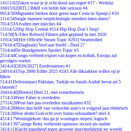
141
15:02
Zaken waar je je echt dood aan ergert #17 - Werklui
169
15:02
[RTL] B&B vol liefde 6de seizoen #4
99
14:56
Migranten breken door grens naar Ceuta in Spanje,l #10
11
14:54
Single mannen verplichtsingle moeders laten daten?
70
14:53
Afvallen met injecties #4
131
14:52
Hip Hop Central #114 Hip Hop Don´t Stop!
7
14:50
[X-Files Reboot] Filmen pilot gepland in mei 2026
119
14:50
[Het Officiële Steam Topic #201] Steamrolled
276
14:47
[Dagboek] Veel aan hoofd - Deel 27
73
14:44
De Bondgenoten Spoiler Topic #3
25
14:44
Congo verbiedt export van koper en kobalt, Europa zal
gevolgen voelen
34
14:43
[2026/2027] Eredivisietoto #1
240
14:41
Top 2000 Editie 2025 #243 Alle dikzakken willen op je
lijken
5
14:41
Defensiepact Pakistan, Turkije en Saudi-Arabië bevat art.5
clausule?
104
14:40
[Breien] Deel 21, met zomerbreisels
17
14:33
Peter Faber is overleden
275
14:28
Post hier pas overleden muzikanten #32
20
14:28
Meer dan helft van verkochte auto's is volgend jaar elektrisch
72
14:28
Hoe denkt God echt over homo-seksualiteit? deel 4
45
14:17
Woningtekort: dus ga je woningen slopen, logisch
14
14:13
97-jarige Betty verbreekt opnieuw record als oudste
34
14:11
Klacht ingediend tegen grootste insectenfabriek ter wereld