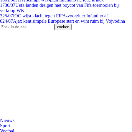
17
30/07
Uefa-landen dreigen met boycot van Fifa-toernooien bij
verkoop WK
3
25/07
IOC wijst klacht tegen FIFA-voorzitter Infantino af
0
24/07
Ajax kent simpele Europese start en wint ruim bij Vojvodina
Nieuws
Sport
Voetbal