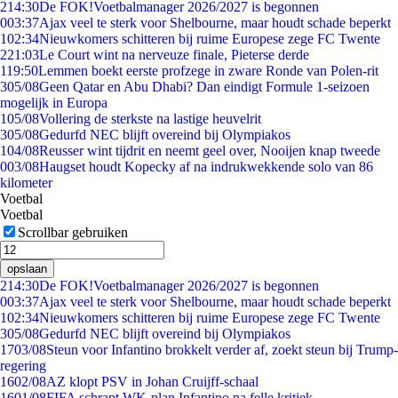
2
14:30
De FOK!Voetbalmanager 2026/2027 is begonnen
0
03:37
Ajax veel te sterk voor Shelbourne, maar houdt schade beperkt
1
02:34
Nieuwkomers schitteren bij ruime Europese zege FC Twente
2
21:03
Le Court wint na nerveuze finale, Pieterse derde
1
19:50
Lemmen boekt eerste profzege in zware Ronde van Polen-rit
3
05/08
Geen Qatar en Abu Dhabi? Dan eindigt Formule 1-seizoen
mogelijk in Europa
1
05/08
Vollering de sterkste na lastige heuvelrit
3
05/08
Gedurfd NEC blijft overeind bij Olympiakos
1
04/08
Reusser wint tijdrit en neemt geel over, Nooijen knap tweede
0
03/08
Haugset houdt Kopecky af na indrukwekkende solo van 86
kilometer
Voetbal
Voetbal
Scrollbar gebruiken
opslaan
2
14:30
De FOK!Voetbalmanager 2026/2027 is begonnen
0
03:37
Ajax veel te sterk voor Shelbourne, maar houdt schade beperkt
1
02:34
Nieuwkomers schitteren bij ruime Europese zege FC Twente
3
05/08
Gedurfd NEC blijft overeind bij Olympiakos
17
03/08
Steun voor Infantino brokkelt verder af, zoekt steun bij Trump-
regering
16
02/08
AZ klopt PSV in Johan Cruijff-schaal
16
01/08
FIFA schrapt WK-plan Infantino na felle kritiek