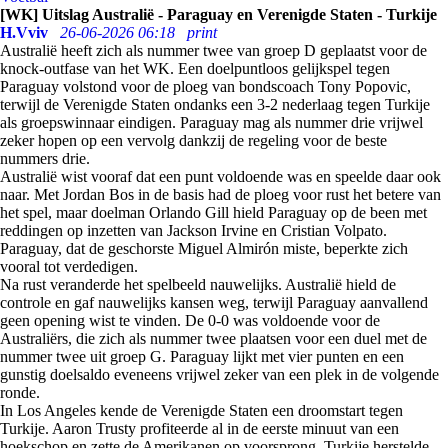
[WK] Uitslag Australië - Paraguay en Verenigde Staten - Turkije
H.Vviv
26-06-2026 06:18
print
Australië heeft zich als nummer twee van groep D geplaatst voor de
knock-outfase van het WK. Een doelpuntloos gelijkspel tegen
Paraguay volstond voor de ploeg van bondscoach Tony Popovic,
terwijl de Verenigde Staten ondanks een 3-2 nederlaag tegen Turkije
als groepswinnaar eindigen. Paraguay mag als nummer drie vrijwel
zeker hopen op een vervolg dankzij de regeling voor de beste
nummers drie.
Australië wist vooraf dat een punt voldoende was en speelde daar ook
naar. Met Jordan Bos in de basis had de ploeg voor rust het betere van
het spel, maar doelman Orlando Gill hield Paraguay op de been met
reddingen op inzetten van Jackson Irvine en Cristian Volpato.
Paraguay, dat de geschorste Miguel Almirón miste, beperkte zich
vooral tot verdedigen.
Na rust veranderde het spelbeeld nauwelijks. Australië hield de
controle en gaf nauwelijks kansen weg, terwijl Paraguay aanvallend
geen opening wist te vinden. De 0-0 was voldoende voor de
Australiërs, die zich als nummer twee plaatsen voor een duel met de
nummer twee uit groep G. Paraguay lijkt met vier punten en een
gunstig doelsaldo eveneens vrijwel zeker van een plek in de volgende
ronde.
In Los Angeles kende de Verenigde Staten een droomstart tegen
Turkije. Aaron Trusty profiteerde al in de eerste minuut van een
hoekschop en zette de Amerikanen op voorsprong. Turkije herstelde