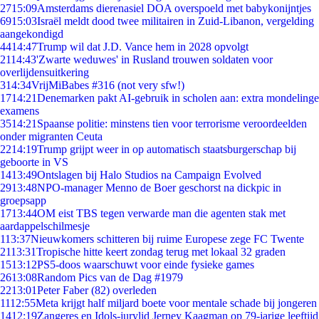
27
15:09
Amsterdams dierenasiel DOA overspoeld met babykonijntjes
69
15:03
Israël meldt dood twee militairen in Zuid-Libanon, vergelding
aangekondigd
44
14:47
Trump wil dat J.D. Vance hem in 2028 opvolgt
21
14:43
'Zwarte weduwes' in Rusland trouwen soldaten voor
overlijdensuitkering
3
14:34
VrijMiBabes #316 (not very sfw!)
17
14:21
Denemarken pakt AI-gebruik in scholen aan: extra mondelinge
examens
35
14:21
Spaanse politie: minstens tien voor terrorisme veroordeelden
onder migranten Ceuta
22
14:19
Trump grijpt weer in op automatisch staatsburgerschap bij
geboorte in VS
14
13:49
Ontslagen bij Halo Studios na Campaign Evolved
29
13:48
NPO-manager Menno de Boer geschorst na dickpic in
groepsapp
17
13:44
OM eist TBS tegen verwarde man die agenten stak met
aardappelschilmesje
1
13:37
Nieuwkomers schitteren bij ruime Europese zege FC Twente
21
13:31
Tropische hitte keert zondag terug met lokaal 32 graden
15
13:12
PS5-doos waarschuwt voor einde fysieke games
26
13:08
Random Pics van de Dag #1979
22
13:01
Peter Faber (82) overleden
11
12:55
Meta krijgt half miljard boete voor mentale schade bij jongeren
14
12:19
Zangeres en Idols-jurylid Jerney Kaagman op 79-jarige leeftijd