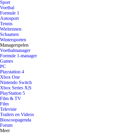
Sport
Voetbal
Formule 1
Autosport
Tennis
Wielrennen
Schaatsen
Wintersporten
Managerspelen
Voetbalmanager
Formule 1-manager
Games
PC
Playstation 4
Xbox One
Nintendo Switch
Xbox Series X|S
PlayStation 5
Film & TV
Film
Televisie
Trailers en Videos
Bioscoopagenda
Forum
Meer