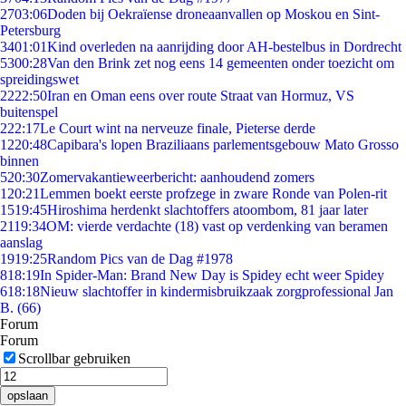
27
03:06
Doden bij Oekraïense droneaanvallen op Moskou en Sint-
Petersburg
34
01:01
Kind overleden na aanrijding door AH-bestelbus in Dordrecht
53
00:28
Van den Brink zet nog eens 14 gemeenten onder toezicht om
spreidingswet
22
22:50
Iran en Oman eens over route Straat van Hormuz, VS
buitenspel
2
22:17
Le Court wint na nerveuze finale, Pieterse derde
12
20:48
Capibara's lopen Braziliaans parlementsgebouw Mato Grosso
binnen
5
20:30
Zomervakantieweerbericht: aanhoudend zomers
1
20:21
Lemmen boekt eerste profzege in zware Ronde van Polen-rit
15
19:45
Hiroshima herdenkt slachtoffers atoombom, 81 jaar later
21
19:34
OM: vierde verdachte (18) vast op verdenking van beramen
aanslag
19
19:25
Random Pics van de Dag #1978
8
18:19
In Spider-Man: Brand New Day is Spidey echt weer Spidey
6
18:18
Nieuw slachtoffer in kindermisbruikzaak zorgprofessional Jan
B. (66)
Forum
Forum
Scrollbar gebruiken
opslaan