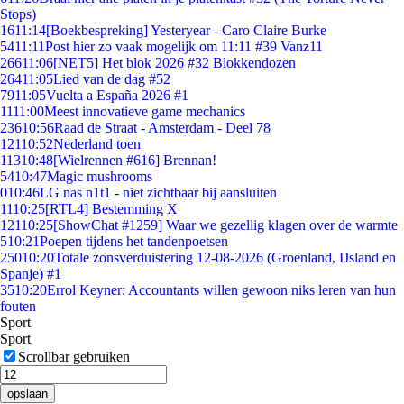
Stops)
16
11:14
[Boekbespreking] Yesteryear - Caro Claire Burke
54
11:11
Post hier zo vaak mogelijk om 11:11 #39 Vanz11
266
11:06
[NET5] Het blok 2026 #32 Blokkendozen
264
11:05
Lied van de dag #52
79
11:05
Vuelta a España 2026 #1
11
11:00
Meest innovatieve game mechanics
236
10:56
Raad de Straat - Amsterdam - Deel 78
121
10:52
Nederland toen
113
10:48
[Wielrennen #616] Brennan!
54
10:47
Magic mushrooms
0
10:46
LG nas n1t1 - niet zichtbaar bij aansluiten
11
10:25
[RTL4] Bestemming X
121
10:25
[ShowChat #1259] Waar we gezellig klagen over de warmte
5
10:21
Poepen tijdens het tandenpoetsen
250
10:20
Totale zonsverduistering 12-08-2026 (Groenland, IJsland en
Spanje) #1
35
10:20
Errol Keyner: Accountants willen gewoon niks leren van hun
fouten
Sport
Sport
Scrollbar gebruiken
opslaan