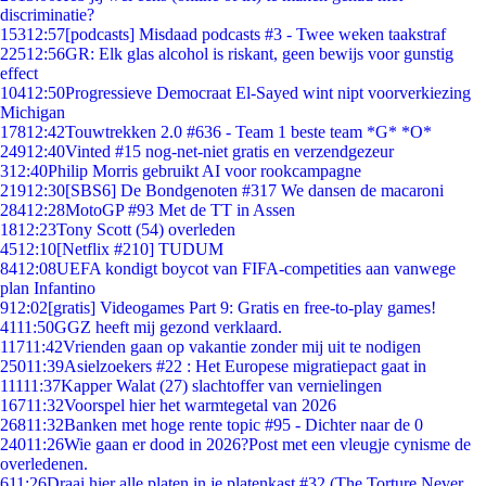
discriminatie?
153
12:57
[podcasts] Misdaad podcasts #3 - Twee weken taakstraf
225
12:56
GR: Elk glas alcohol is riskant, geen bewijs voor gunstig
effect
104
12:50
Progressieve Democraat El-Sayed wint nipt voorverkiezing
Michigan
178
12:42
Touwtrekken 2.0 #636 - Team 1 beste team *G* *O*
249
12:40
Vinted #15 nog-net-niet gratis en verzendgezeur
3
12:40
Philip Morris gebruikt AI voor rookcampagne
219
12:30
[SBS6] De Bondgenoten #317 We dansen de macaroni
284
12:28
MotoGP #93 Met de TT in Assen
18
12:23
Tony Scott (54) overleden
45
12:10
[Netflix #210] TUDUM
84
12:08
UEFA kondigt boycot van FIFA-competities aan vanwege
plan Infantino
9
12:02
[gratis] Videogames Part 9: Gratis en free-to-play games!
41
11:50
GGZ heeft mij gezond verklaard.
117
11:42
Vrienden gaan op vakantie zonder mij uit te nodigen
250
11:39
Asielzoekers #22 : Het Europese migratiepact gaat in
111
11:37
Kapper Walat (27) slachtoffer van vernielingen
167
11:32
Voorspel hier het warmtegetal van 2026
268
11:32
Banken met hoge rente topic #95 - Dichter naar de 0
240
11:26
Wie gaan er dood in 2026?Post met een vleugje cynisme de
overledenen.
6
11:26
Draai hier alle platen in je platenkast #32 (The Torture Never