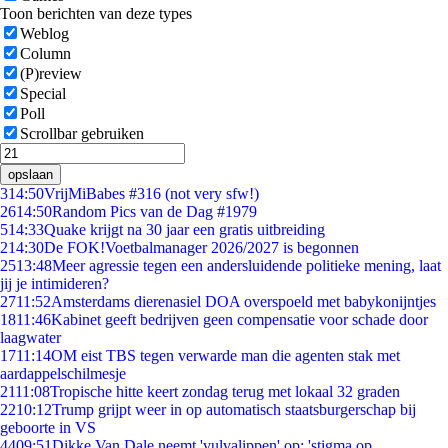
Toon berichten van deze types
Weblog
Column
(P)review
Special
Poll
Scrollbar gebruiken
opslaan
3
14:50
VrijMiBabes #316 (not very sfw!)
26
14:50
Random Pics van de Dag #1979
5
14:33
Quake krijgt na 30 jaar een gratis uitbreiding
2
14:30
De FOK!Voetbalmanager 2026/2027 is begonnen
25
13:48
Meer agressie tegen een andersluidende politieke mening, laat
jij je intimideren?
27
11:52
Amsterdams dierenasiel DOA overspoeld met babykonijntjes
18
11:46
Kabinet geeft bedrijven geen compensatie voor schade door
laagwater
17
11:14
OM eist TBS tegen verwarde man die agenten stak met
aardappelschilmesje
21
11:08
Tropische hitte keert zondag terug met lokaal 32 graden
22
10:12
Trump grijpt weer in op automatisch staatsburgerschap bij
geboorte in VS
44
09:51
Dikke Van Dale neemt 'vulvalippen' op: 'stigma op