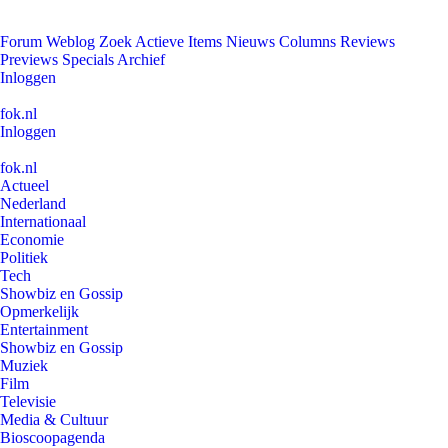
Forum
Weblog
Zoek
Actieve Items
Nieuws
Columns
Reviews
Previews
Specials
Archief
Inloggen
fok.nl
Inloggen
fok.nl
Actueel
Nederland
Internationaal
Economie
Politiek
Tech
Showbiz en Gossip
Opmerkelijk
Entertainment
Showbiz en Gossip
Muziek
Film
Televisie
Media & Cultuur
Bioscoopagenda