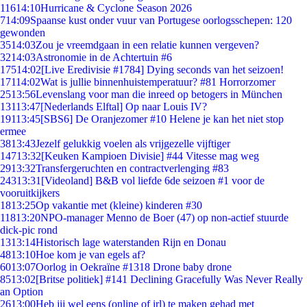
116
14:10
Hurricane & Cyclone Season 2026
7
14:09
Spaanse kust onder vuur van Portugese oorlogsschepen: 120
gewonden
35
14:03
Zou je vreemdgaan in een relatie kunnen vergeven?
32
14:03
Astronomie in de Achtertuin #6
175
14:02
[Live Eredivisie #1784] Dying seconds van het seizoen!
171
14:02
Wat is jullie binnenhuistemperatuur? #81 Horrorzomer
25
13:56
Levenslang voor man die inreed op betogers in München
131
13:47
[Nederlands Elftal] Op naar Louis IV?
191
13:45
[SBS6] De Oranjezomer #10 Helene je kan het niet stop
ermee
38
13:43
Jezelf gelukkig voelen als vrijgezelle vijftiger
147
13:32
[Keuken Kampioen Divisie] #44 Vitesse mag weg
29
13:32
Transfergeruchten en contractverlenging #83
243
13:31
[Videoland] B&B vol liefde 6de seizoen #1 voor de
vooruitkijkers
18
13:25
Op vakantie met (kleine) kinderen #30
118
13:20
NPO-manager Menno de Boer (47) op non-actief stuurde
dick-pic rond
13
13:14
Historisch lage waterstanden Rijn en Donau
48
13:10
Hoe kom je van egels af?
60
13:07
Oorlog in Oekraïne #1318 Drone baby drone
85
13:02
[Britse politiek] #141 Declining Gracefully Was Never Really
an Option
26
13:00
Heb jij wel eens (online of irl) te maken gehad met