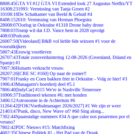
88
08:45
GTA VI #12 GTA VI Extended look 27 Augustus Netflix/YT
163
08:23
1993: Vermissing van Tanja Groen #2
101
08:18
De Schatkamer van Beeld & Geluid #4
84
08:15
2010: Vermissing van Herman Ploegstra
280
08:07
Oorlog in Oekraïne #1318 Drone baby drone
78
08:03
Trump wil dat J.D. Vance hem in 2028 opvolgt
4
08:03
Podcasts
260
07:50
[Videoland] B&B vol liefde 6de seizoen #1 voor de
vooruitkijkers
58
07:43
Eeuwig voortleven
267
07:43
Totale zonsverduistering 12-08-2026 (Groenland, IJsland en
Spanje) #1
70
07:36
Huisarts verkracht vrouw.
282
07:26
[CRE SC #160] Op naar de zomer!!
79
07:01
Franky en Coen bakken friet in Oekraïne - Volg ze hier! #3
19
06:43
Managarm's boerderij deel #5.1
78
06:40
[IndyCar] #115 We're in Nashville Tennessee
169
06:37
Traditioneel tekenen #6; met honden
34
06:12
Astronomie in de Achtertuin #6
112
04:42
[FOK!Voetbalmanager 2026/2027] #1 We zijn er weer
214
03:47
Punk, disco, New Wave of? #60 Sing along...
73
02:44
Spaanstalige nummers #34 A que calor nos pasaremos por el
verano?
78
02:42
PDC Nieuws #15: Matchfixing
46
02:35
Chinese Politiek #1 - Het Pad van de Draak