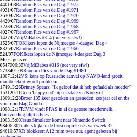
44
01/08
Random Pics van de Dag #1972
49
31/07
Random Pics van de Dag #1971
36
30/07
Random Pics van de Dag #1970
44
29/07
Random Pics van de Dag #1969
32
28/07
Random Pics van de Dag #1968
40
27/07
Random Pics van de Dag #1967
14
27/07
VrijMiBabes #314 (not very sfw!)
15
25/07
FOK!kers lopen de Nijmeegse 4-daagse: Dag 4
83
25/07
Random Pics van de Dag #1966
5
24/07
FOK!kers lopen de Nijmeegse 4-daagse: Dag 3
Meest gelezen
85479
06:35
VrijMiBabes #316 (not very sfw!)
57384
01:09
Random Pics van de Dag #1980
1807
12:42
VS: kans op Russische aanval op NAVO-land groeit,
munitietekort wordt probleem
1749
13:26
Britney Spears: "Ik geloof dat ik heb gefaald als moeder"
1531
20:11
Geen 'happy end' bij seksdate via Kinky.nl
1309
12:28
Broer 135 keer gestoken en gesneden: zes jaar cel en tbs
voor doodslag Gouda
1098
12:17
RIVM vindt PFAS in al de geteste moedermelk,
borstvoeding blijft advies
1003
15:00
Jesus Simulator komt naar Nintendo Switch
984
06:30
Trailers kijken: de bioscoopreleases van week 32
946
19:57
XR blokkeert A12 ruim twee uur, agent gebeten bij
aanhouding