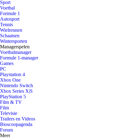
Sport
Voetbal
Formule 1
Autosport
Tennis
Wielrennen
Schaatsen
Wintersporten
Managerspelen
Voetbalmanager
Formule 1-manager
Games
PC
Playstation 4
Xbox One
Nintendo Switch
Xbox Series X|S
PlayStation 5
Film & TV
Film
Televisie
Trailers en Videos
Bioscoopagenda
Forum
Meer