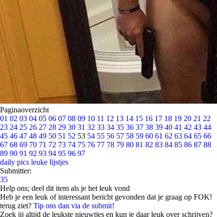
Paginaoverzicht
01
02
03
04
05
06
07
08
09
10
11
12
13
14
15
16
17
18
19
20
21
22
23
24
25
26
27
28
29
30
31
32
33
34
35
36
37
38
39
40
41
42
43
44
45
46
47
48
49
50
51
52
53
54
55
56
57
58
59
60
61
62
63
64
65
66
67
68
69
70
71
72
73
74
75
76
77
78
79
80
81
82
83
84
85
86
87
88
89
90
91
92
93
94
95
96
97
daily pics
leuke lijstjes
Submitter:
35
Help ons; deel dit item als je het leuk vond
Heb je een leuk of interessant bericht gevonden dat je graag op FOK!
terug ziet?
Tip ons dan via de submit!
Zoek jij altijd de leukste nieuwtjes en kun je daar leuk over schrijven?