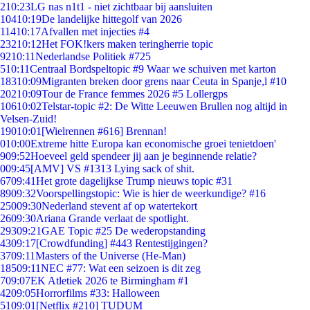
2
10:23
LG nas n1t1 - niet zichtbaar bij aansluiten
104
10:19
De landelijke hittegolf van 2026
114
10:17
Afvallen met injecties #4
232
10:12
Het FOK!kers maken teringherrie topic
92
10:11
Nederlandse Politiek #725
5
10:11
Centraal Bordspeltopic #9 Waar we schuiven met karton
183
10:09
Migranten breken door grens naar Ceuta in Spanje,l #10
202
10:09
Tour de France femmes 2026 #5 Lollergps
106
10:02
Telstar-topic #2: De Witte Leeuwen Brullen nog altijd in
Velsen-Zuid!
190
10:01
[Wielrennen #616] Brennan!
0
10:00
Extreme hitte Europa kan economische groei tenietdoen'
9
09:52
Hoeveel geld spendeer jij aan je beginnende relatie?
0
09:45
[AMV] VS #1313 Lying sack of shit.
67
09:41
Het grote dagelijkse Trump nieuws topic #31
89
09:32
Voorspellingstopic: Wie is hier de weerkundige? #16
250
09:30
Nederland stevent af op watertekort
26
09:30
Ariana Grande verlaat de spotlight.
293
09:21
GAE Topic #25 De wederopstanding
43
09:17
[Crowdfunding] #443 Rentestijgingen?
37
09:11
Masters of the Universe (He-Man)
185
09:11
NEC #77: Wat een seizoen is dit zeg
7
09:07
EK Atletiek 2026 te Birmingham #1
42
09:05
Horrorfilms #33: Halloween
51
09:01
[Netflix #210] TUDUM