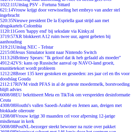
10
22:11
Uitslag PSV - Fortuna Sittard
6
21:14
Vrouw krijgt door verwisseling het embryo van ander stel
ingebracht
5
20:35
Nieuwe president De la Espriella gaat strijd aan met
drugskartels Colombia
11
20:11
Geen 'happy end' bij seksdate via Kinky.nl
37
19:57
XR blokkeert A12 ruim twee uur, agent gebeten bij
aanhouding
3
19:21
Uitslag NEC - Telstar
22
15:00
Jesus Simulator komt naar Nintendo Switch
31
13:26
Britney Spears: "Ik geloof dat ik heb gefaald als moeder"
49
12:42
VS: kans op Russische aanval op NAVO-land groeit,
munitietekort wordt probleem
12
12:28
Broer 135 keer gestoken en gesneden: zes jaar cel en tbs voor
doodslag Gouda
21
12:17
RIVM vindt PFAS in al de geteste moedermelk, borstvoeding
blijft advies
60
08/08
EU bekritiseert Meta en TikTok om verspreiden desinformatie
Ceuta
43
08/08
Houthi's vallen Saoedi-Arabië en Jemen aan, dreigen met
blokkade olieroute
12
08/08
Vrouw krijgt 30 maanden cel voor afpersing 12-jarige
misdienaar in kerk
50
08/08
PostNL-bezorger steekt bewoner na ruzie over pakket
26
08/08
Wegpiraat scheurt met 146 km/u door het centrum van