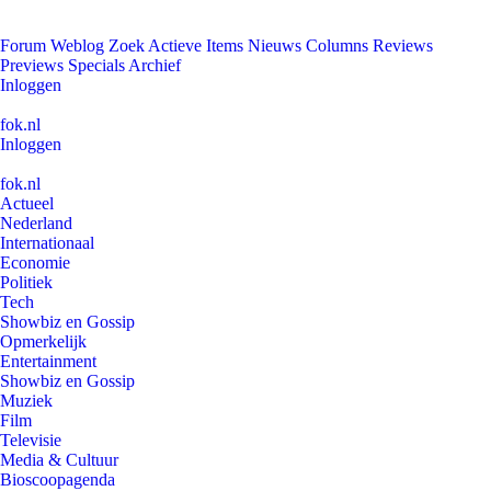
Forum
Weblog
Zoek
Actieve Items
Nieuws
Columns
Reviews
Previews
Specials
Archief
Inloggen
fok.nl
Inloggen
fok.nl
Actueel
Nederland
Internationaal
Economie
Politiek
Tech
Showbiz en Gossip
Opmerkelijk
Entertainment
Showbiz en Gossip
Muziek
Film
Televisie
Media & Cultuur
Bioscoopagenda