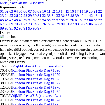
Meld je aan als nieuwsposter!
Paginaoverzicht
01
02
03
04
05
06
07
08
09
10
11
12
13
14
15
16
17
18
19
20
21
22
23
24
25
26
27
28
29
30
31
32
33
34
35
36
37
38
39
40
41
42
43
44
45
46
47
48
49
50
51
52
53
54
55
56
57
58
59
60
61
62
63
64
65
66
67
68
69
70
71
72
73
74
75
76
77
78
79
80
81
82
83
84
85
86
87
88
89
90
91
92
93
94
95
96
97
Danny
Danny is de initiatiefnemer, oprichter en eigenaar van FOK.nl. Hij is
maar zelden serieus, heeft een uitgesproken Rotterdamse mening die
lang niet altijd politiek correct is en bezit de bizarre eigenschap mensen
op de kast te jagen, waar dat eigenlijk nooit de bedoeling is. Houdt van
films, series, tech en gamen, en wil vooral nieuws met een mening.
Meer van Danny
16
06:35
VrijMiBabes #316 (not very sfw!)
70
01:09
Random Pics van de Dag #1980
35
08/08
Random Pics van de Dag #1979
19
07/08
Random Pics van de Dag #1978
38
06/08
Random Pics van de Dag #1977
12
05/08
Random Pics van de Dag #1976
23
04/08
Random Pics van de Dag #1975
7
03/08
VrijMiBabes #315 (not very sfw!)
41
03/08
Random Pics van de Dag #1974
30
02/08
Random Pics van de Dag #1973