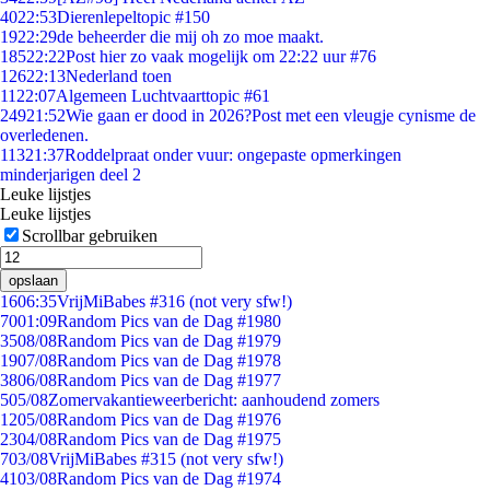
40
22:53
Dierenlepeltopic #150
19
22:29
de beheerder die mij oh zo moe maakt.
185
22:22
Post hier zo vaak mogelijk om 22:22 uur #76
126
22:13
Nederland toen
11
22:07
Algemeen Luchtvaarttopic #61
249
21:52
Wie gaan er dood in 2026?Post met een vleugje cynisme de
overledenen.
113
21:37
Roddelpraat onder vuur: ongepaste opmerkingen
minderjarigen deel 2
Leuke lijstjes
Leuke lijstjes
Scrollbar gebruiken
opslaan
16
06:35
VrijMiBabes #316 (not very sfw!)
70
01:09
Random Pics van de Dag #1980
35
08/08
Random Pics van de Dag #1979
19
07/08
Random Pics van de Dag #1978
38
06/08
Random Pics van de Dag #1977
5
05/08
Zomervakantieweerbericht: aanhoudend zomers
12
05/08
Random Pics van de Dag #1976
23
04/08
Random Pics van de Dag #1975
7
03/08
VrijMiBabes #315 (not very sfw!)
41
03/08
Random Pics van de Dag #1974