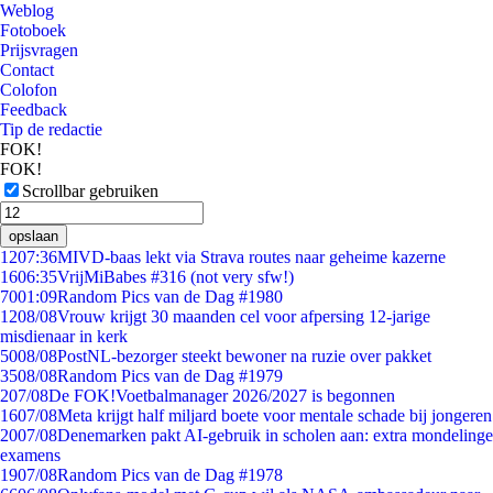
Weblog
Fotoboek
Prijsvragen
Contact
Colofon
Feedback
Tip de redactie
FOK!
FOK!
Scrollbar gebruiken
opslaan
12
07:36
MIVD-baas lekt via Strava routes naar geheime kazerne
16
06:35
VrijMiBabes #316 (not very sfw!)
70
01:09
Random Pics van de Dag #1980
12
08/08
Vrouw krijgt 30 maanden cel voor afpersing 12-jarige
misdienaar in kerk
50
08/08
PostNL-bezorger steekt bewoner na ruzie over pakket
35
08/08
Random Pics van de Dag #1979
2
07/08
De FOK!Voetbalmanager 2026/2027 is begonnen
16
07/08
Meta krijgt half miljard boete voor mentale schade bij jongeren
20
07/08
Denemarken pakt AI-gebruik in scholen aan: extra mondelinge
examens
19
07/08
Random Pics van de Dag #1978