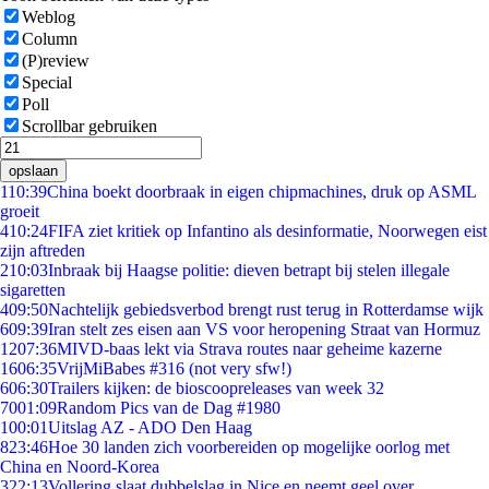
Weblog
Column
(P)review
Special
Poll
Scrollbar gebruiken
opslaan
1
10:39
China boekt doorbraak in eigen chipmachines, druk op ASML
groeit
4
10:24
FIFA ziet kritiek op Infantino als desinformatie, Noorwegen eist
zijn aftreden
2
10:03
Inbraak bij Haagse politie: dieven betrapt bij stelen illegale
sigaretten
4
09:50
Nachtelijk gebiedsverbod brengt rust terug in Rotterdamse wijk
6
09:39
Iran stelt zes eisen aan VS voor heropening Straat van Hormuz
12
07:36
MIVD-baas lekt via Strava routes naar geheime kazerne
16
06:35
VrijMiBabes #316 (not very sfw!)
6
06:30
Trailers kijken: de bioscoopreleases van week 32
70
01:09
Random Pics van de Dag #1980
1
00:01
Uitslag AZ - ADO Den Haag
8
23:46
Hoe 30 landen zich voorbereiden op mogelijke oorlog met
China en Noord-Korea
3
22:13
Vollering slaat dubbelslag in Nice en neemt geel over