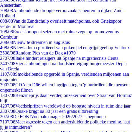
Amsterdam
7
08/08
Aanhoudende droogte veroorzaakt scheuren in dijken Zuid-
Holland
0
08/08
Van de Zandschulp overleeft matchpoints, ook Griekspoor
verder in Montreal
1
08/08
Excelsior opent seizoen met ruime zege op promovendus
Cambuur
2
08/08
Nieuw te streamen in augustus
4
08/08
Niewiadoma profiteert van pokerspel en grijpt geel op Ventoux
35
08/08
Random Pics van de Dag #1979
27
07/08
Italië hindert reizigers uit Spanje na migratiecrisis Ceuta
24
07/08
Vier aanhoudingen na doodsbedreiging burgemeester Depla
van Breda
11
07/08
Smokkelbende opgerold in Spanje, verdienden miljoenen aan
migranten
39
07/08
CDA en D66 willen ingrijpen tegen 'gluurbrillen' die mensen
ongemerkt filmen
13
07/08
Benzineprijs daalt verder, onzekerheid over Straat van Hormuz
blijft
42
07/08
Voedselprijzen wereldwijd op hoogste niveau in ruim drie jaar
23
07/08
Quake krijgt na 30 jaar een gratis uitbreiding
2
07/08
De FOK!Voetbalmanager 2026/2027 is begonnen
71
07/08
Meer agressie tegen een andersluidende politieke mening, laat
jij je intimideren?