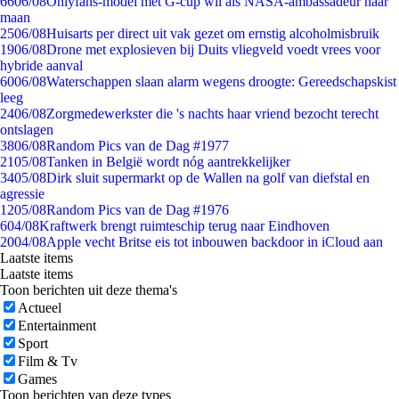
66
06/08
Onlyfans-model met G-cup wil als NASA-ambassadeur naar
maan
25
06/08
Huisarts per direct uit vak gezet om ernstig alcoholmisbruik
19
06/08
Drone met explosieven bij Duits vliegveld voedt vrees voor
hybride aanval
60
06/08
Waterschappen slaan alarm wegens droogte: Gereedschapskist
leeg
24
06/08
Zorgmedewerkster die 's nachts haar vriend bezocht terecht
ontslagen
38
06/08
Random Pics van de Dag #1977
21
05/08
Tanken in België wordt nóg aantrekkelijker
34
05/08
Dirk sluit supermarkt op de Wallen na golf van diefstal en
agressie
12
05/08
Random Pics van de Dag #1976
6
04/08
Kraftwerk brengt ruimteschip terug naar Eindhoven
20
04/08
Apple vecht Britse eis tot inbouwen backdoor in iCloud aan
Laatste items
Laatste items
Toon berichten uit deze thema's
Actueel
Entertainment
Sport
Film & Tv
Games
Toon berichten van deze types