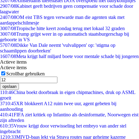
32
07/08
Amsterdams dierenasiel DOA overspoeld met babykonijntjes
29
07/08
Kabinet geeft bedrijven geen compensatie voor schade door
laagwater
24
07/08
OM eist TBS tegen verwarde man die agenten stak met
aardappelschilmesje
30
07/08
Tropische hitte keert zondag terug met lokaal 32 graden
30
07/08
Trump grijpt weer in op automatisch staatsburgerschap bij
geboorte in VS
57
07/08
Dikke Van Dale neemt 'vulvalippen' op: 'stigma op
schaamlippen doorbreken'
16
07/08
Meta krijgt half miljard boete voor mentale schade bij jongeren
Actieve items
Actieve items
Scrollbar gebruiken
opslaan
1
10:46
China boekt doorbraak in eigen chipmachines, druk op ASML
groeit
37
10:45
XR blokkeert A12 ruim twee uur, agent gebeten bij
aanhouding
4
10:41
FIFA ziet kritiek op Infantino als desinformatie, Noorwegen eist
zijn aftreden
6
10:35
Vrouw krijgt door verwisseling het embryo van ander stel
ingebracht
12
10:33
MIVD-baas lekt via Strava routes naar geheime kazerne