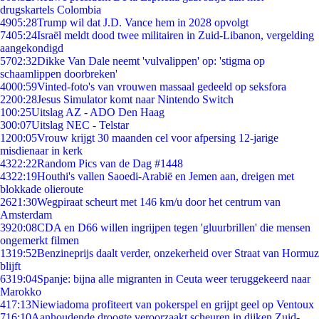
drugskartels Colombia
49
05:28
Trump wil dat J.D. Vance hem in 2028 opvolgt
74
05:24
Israël meldt dood twee militairen in Zuid-Libanon, vergelding
aangekondigd
57
02:32
Dikke Van Dale neemt 'vulvalippen' op: 'stigma op
schaamlippen doorbreken'
40
00:59
Vinted-foto's van vrouwen massaal gedeeld op seksfora
22
00:28
Jesus Simulator komt naar Nintendo Switch
1
00:25
Uitslag AZ - ADO Den Haag
3
00:07
Uitslag NEC - Telstar
12
00:05
Vrouw krijgt 30 maanden cel voor afpersing 12-jarige
misdienaar in kerk
43
22:22
Random Pics van de Dag #1448
43
22:19
Houthi's vallen Saoedi-Arabië en Jemen aan, dreigen met
blokkade olieroute
26
21:30
Wegpiraat scheurt met 146 km/u door het centrum van
Amsterdam
39
20:08
CDA en D66 willen ingrijpen tegen 'gluurbrillen' die mensen
ongemerkt filmen
13
19:52
Benzineprijs daalt verder, onzekerheid over Straat van Hormuz
blijft
63
19:04
Spanje: bijna alle migranten in Ceuta weer teruggekeerd naar
Marokko
4
17:13
Niewiadoma profiteert van pokerspel en grijpt geel op Ventoux
7
16:10
Aanhoudende droogte veroorzaakt scheuren in dijken Zuid-