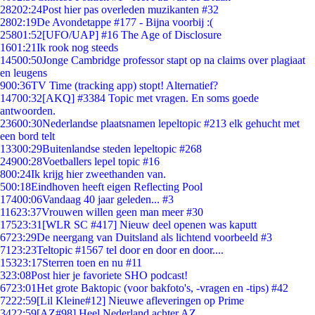
282
02:24
Post hier pas overleden muzikanten #32
28
02:19
De Avondetappe #177 - Bijna voorbij :(
258
01:52
[UFO/UAP] #16 The Age of Disclosure
16
01:21
Ik rook nog steeds
145
00:50
Jonge Cambridge professor stapt op na claims over plagiaat
en leugens
9
00:36
TV Time (tracking app) stopt! Alternatief?
147
00:32
[AKQ] #3384 Topic met vragen. En soms goede
antwoorden.
236
00:30
Nederlandse plaatsnamen lepeltopic #213 elk gehucht met
een bord telt
133
00:29
Buitenlandse steden lepeltopic #268
249
00:28
Voetballers lepel topic #16
8
00:24
Ik krijg hier zweethanden van.
5
00:18
Eindhoven heeft eigen Reflecting Pool
174
00:06
Vandaag 40 jaar geleden... #3
116
23:37
Vrouwen willen geen man meer #30
175
23:31
[WLR SC #417] Nieuw deel openen was kaputt
67
23:29
De neergang van Duitsland als lichtend voorbeeld #3
71
23:23
Teltopic #1567 tel door en door en door....
153
23:17
Sterren toen en nu #11
3
23:08
Post hier je favoriete SHO podcast!
67
23:01
Het grote Baktopic (voor bakfoto's, -vragen en -tips) #42
72
22:59
[Lil Kleine#12] Nieuwe afleveringen op Prime
34
22:59
[AZ#98] Heel Nederland achter AZ