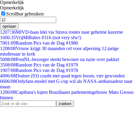
Opmerkelijk
Opmerkelijk
Scrollbar gebruiken
opslaan
12
07:36
MIVD-baas lekt via Strava routes naar geheime kazerne
16
06:35
VrijMiBabes #316 (not very sfw!)
70
01:09
Random Pics van de Dag #1980
12
08/08
Vrouw krijgt 30 maanden cel voor afpersing 12-jarige
misdienaar in kerk
50
08/08
PostNL-bezorger steekt bewoner na ruzie over pakket
35
08/08
Random Pics van de Dag #1979
19
07/08
Random Pics van de Dag #1978
40
06/08
Duitser (93) crasht met quad tegen boom, vier gewonden
66
06/08
Onlyfans-model met G-cup wil als NASA-ambassadeur naar
maan
12
06/08
Capibara's lopen Braziliaans parlementsgebouw Mato Grosso
binnen