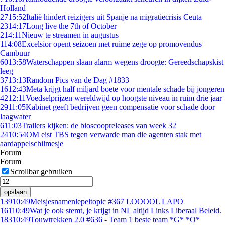
Holland
27
15:52
Italië hindert reizigers uit Spanje na migratiecrisis Ceuta
23
14:17
Long live the 7th of October
2
14:11
Nieuw te streamen in augustus
1
14:08
Excelsior opent seizoen met ruime zege op promovendus
Cambuur
60
13:58
Waterschappen slaan alarm wegens droogte: Gereedschapskist
leeg
37
13:13
Random Pics van de Dag #1833
16
12:43
Meta krijgt half miljard boete voor mentale schade bij jongeren
42
12:11
Voedselprijzen wereldwijd op hoogste niveau in ruim drie jaar
29
11:05
Kabinet geeft bedrijven geen compensatie voor schade door
laagwater
6
11:03
Trailers kijken: de bioscoopreleases van week 32
24
10:54
OM eist TBS tegen verwarde man die agenten stak met
aardappelschilmesje
Forum
Forum
Scrollbar gebruiken
opslaan
139
10:49
Meisjesnamenlepeltopic #367 LOOOOL LAPO
161
10:49
Wat je ook stemt, je krijgt in NL altijd Links Liberaal Beleid.
183
10:49
Touwtrekken 2.0 #636 - Team 1 beste team *G* *O*