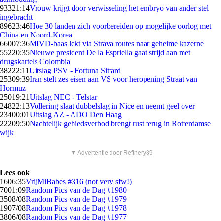
933
21:14
Vrouw krijgt door verwisseling het embryo van ander stel
ingebracht
896
23:46
Hoe 30 landen zich voorbereiden op mogelijke oorlog met
China en Noord-Korea
660
07:36
MIVD-baas lekt via Strava routes naar geheime kazerne
552
20:35
Nieuwe president De la Espriella gaat strijd aan met
drugskartels Colombia
382
22:11
Uitslag PSV - Fortuna Sittard
253
09:39
Iran stelt zes eisen aan VS voor heropening Straat van
Hormuz
250
19:21
Uitslag NEC - Telstar
248
22:13
Vollering slaat dubbelslag in Nice en neemt geel over
234
00:01
Uitslag AZ - ADO Den Haag
222
09:50
Nachtelijk gebiedsverbod brengt rust terug in Rotterdamse
wijk
▼ Advertentie door Refinery89
Lees ook
16
06:35
VrijMiBabes #316 (not very sfw!)
70
01:09
Random Pics van de Dag #1980
35
08/08
Random Pics van de Dag #1979
19
07/08
Random Pics van de Dag #1978
38
06/08
Random Pics van de Dag #1977