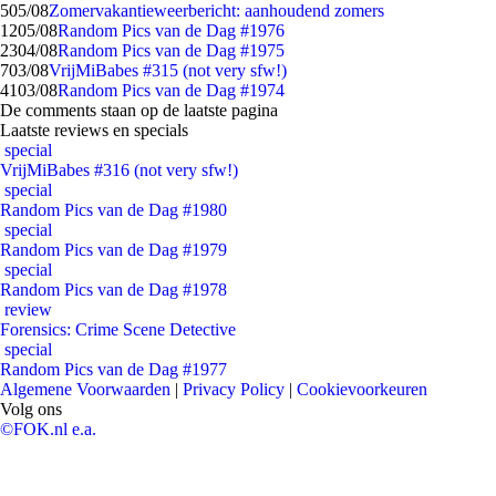
5
05/08
Zomervakantieweerbericht: aanhoudend zomers
12
05/08
Random Pics van de Dag #1976
23
04/08
Random Pics van de Dag #1975
7
03/08
VrijMiBabes #315 (not very sfw!)
41
03/08
Random Pics van de Dag #1974
De comments staan op de laatste pagina
Laatste reviews en specials
special
VrijMiBabes #316 (not very sfw!)
special
Random Pics van de Dag #1980
special
Random Pics van de Dag #1979
special
Random Pics van de Dag #1978
review
Forensics: Crime Scene Detective
special
Random Pics van de Dag #1977
Algemene Voorwaarden
|
Privacy Policy
|
Cookievoorkeuren
Volg ons
©FOK.nl e.a.