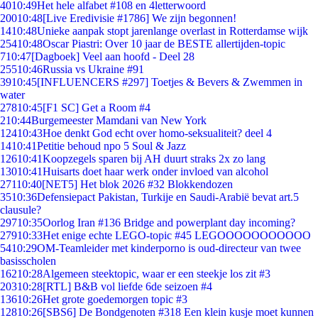
40
10:49
Het hele alfabet #108 en 4letterwoord
200
10:48
[Live Eredivisie #1786] We zijn begonnen!
14
10:48
Unieke aanpak stopt jarenlange overlast in Rotterdamse wijk
254
10:48
Oscar Piastri: Over 10 jaar de BESTE allertijden-topic
7
10:47
[Dagboek] Veel aan hoofd - Deel 28
255
10:46
Russia vs Ukraine #91
39
10:45
[INFLUENCERS #297] Toetjes & Bevers & Zwemmen in
water
278
10:45
[F1 SC] Get a Room #4
2
10:44
Burgemeester Mamdani van New York
124
10:43
Hoe denkt God echt over homo-seksualiteit? deel 4
14
10:41
Petitie behoud npo 5 Soul & Jazz
126
10:41
Koopzegels sparen bij AH duurt straks 2x zo lang
130
10:41
Huisarts doet haar werk onder invloed van alcohol
271
10:40
[NET5] Het blok 2026 #32 Blokkendozen
35
10:36
Defensiepact Pakistan, Turkije en Saudi-Arabië bevat art.5
clausule?
297
10:35
Oorlog Iran #136 Bridge and powerplant day incoming?
279
10:33
Het enige echte LEGO-topic #45 LEGOOOOOOOOOOO
54
10:29
OM-Teamleider met kinderporno is oud-directeur van twee
basisscholen
162
10:28
Algemeen steektopic, waar er een steekje los zit #3
203
10:28
[RTL] B&B vol liefde 6de seizoen #4
136
10:26
Het grote goedemorgen topic #3
128
10:26
[SBS6] De Bondgenoten #318 Een klein kusje moet kunnen