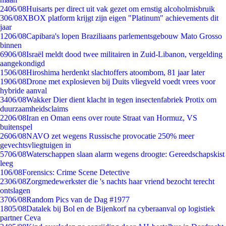
24
06/08
Huisarts per direct uit vak gezet om ernstig alcoholmisbruik
3
06/08
XBOX platform krijgt zijn eigen "Platinum" achievements dit
jaar
12
06/08
Capibara's lopen Braziliaans parlementsgebouw Mato Grosso
binnen
69
06/08
Israël meldt dood twee militairen in Zuid-Libanon, vergelding
aangekondigd
15
06/08
Hiroshima herdenkt slachtoffers atoombom, 81 jaar later
19
06/08
Drone met explosieven bij Duits vliegveld voedt vrees voor
hybride aanval
34
06/08
Wakker Dier dient klacht in tegen insectenfabriek Protix om
duurzaamheidsclaims
22
06/08
Iran en Oman eens over route Straat van Hormuz, VS
buitenspel
26
06/08
NAVO zet wegens Russische provocatie 250% meer
gevechtsvliegtuigen in
57
06/08
Waterschappen slaan alarm wegens droogte: Gereedschapskist
leeg
1
06/08
Forensics: Crime Scene Detective
23
06/08
Zorgmedewerkster die 's nachts haar vriend bezocht terecht
ontslagen
37
06/08
Random Pics van de Dag #1977
18
05/08
Datalek bij Bol en de Bijenkorf na cyberaanval op logistiek
partner Ceva