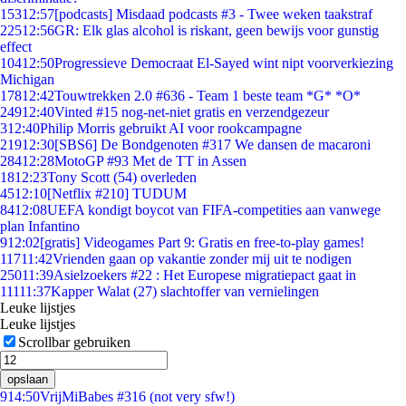
153
12:57
[podcasts] Misdaad podcasts #3 - Twee weken taakstraf
225
12:56
GR: Elk glas alcohol is riskant, geen bewijs voor gunstig
effect
104
12:50
Progressieve Democraat El-Sayed wint nipt voorverkiezing
Michigan
178
12:42
Touwtrekken 2.0 #636 - Team 1 beste team *G* *O*
249
12:40
Vinted #15 nog-net-niet gratis en verzendgezeur
3
12:40
Philip Morris gebruikt AI voor rookcampagne
219
12:30
[SBS6] De Bondgenoten #317 We dansen de macaroni
284
12:28
MotoGP #93 Met de TT in Assen
18
12:23
Tony Scott (54) overleden
45
12:10
[Netflix #210] TUDUM
84
12:08
UEFA kondigt boycot van FIFA-competities aan vanwege
plan Infantino
9
12:02
[gratis] Videogames Part 9: Gratis en free-to-play games!
117
11:42
Vrienden gaan op vakantie zonder mij uit te nodigen
250
11:39
Asielzoekers #22 : Het Europese migratiepact gaat in
111
11:37
Kapper Walat (27) slachtoffer van vernielingen
Leuke lijstjes
Leuke lijstjes
Scrollbar gebruiken
opslaan
9
14:50
VrijMiBabes #316 (not very sfw!)