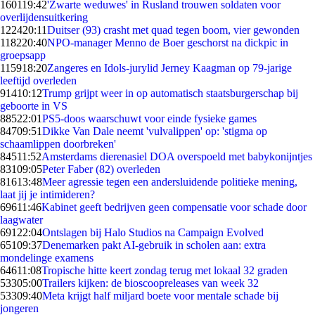
1601
19:42
'Zwarte weduwes' in Rusland trouwen soldaten voor
overlijdensuitkering
1224
20:11
Duitser (93) crasht met quad tegen boom, vier gewonden
1182
20:40
NPO-manager Menno de Boer geschorst na dickpic in
groepsapp
1159
18:20
Zangeres en Idols-jurylid Jerney Kaagman op 79-jarige
leeftijd overleden
914
10:12
Trump grijpt weer in op automatisch staatsburgerschap bij
geboorte in VS
885
22:01
PS5-doos waarschuwt voor einde fysieke games
847
09:51
Dikke Van Dale neemt 'vulvalippen' op: 'stigma op
schaamlippen doorbreken'
845
11:52
Amsterdams dierenasiel DOA overspoeld met babykonijntjes
831
09:05
Peter Faber (82) overleden
816
13:48
Meer agressie tegen een andersluidende politieke mening,
laat jij je intimideren?
696
11:46
Kabinet geeft bedrijven geen compensatie voor schade door
laagwater
691
22:04
Ontslagen bij Halo Studios na Campaign Evolved
651
09:37
Denemarken pakt AI-gebruik in scholen aan: extra
mondelinge examens
646
11:08
Tropische hitte keert zondag terug met lokaal 32 graden
533
05:00
Trailers kijken: de bioscoopreleases van week 32
533
09:40
Meta krijgt half miljard boete voor mentale schade bij
jongeren