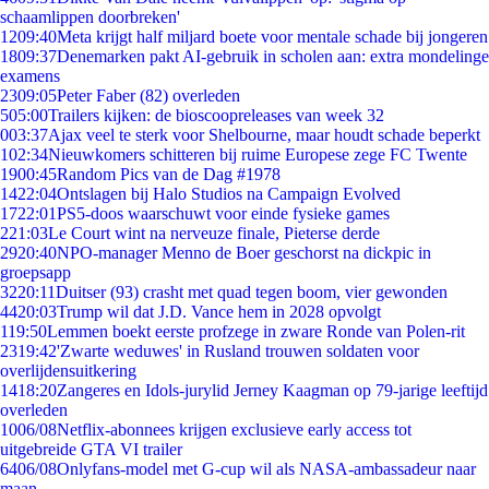
schaamlippen doorbreken'
12
09:40
Meta krijgt half miljard boete voor mentale schade bij jongeren
18
09:37
Denemarken pakt AI-gebruik in scholen aan: extra mondelinge
examens
23
09:05
Peter Faber (82) overleden
5
05:00
Trailers kijken: de bioscoopreleases van week 32
0
03:37
Ajax veel te sterk voor Shelbourne, maar houdt schade beperkt
1
02:34
Nieuwkomers schitteren bij ruime Europese zege FC Twente
19
00:45
Random Pics van de Dag #1978
14
22:04
Ontslagen bij Halo Studios na Campaign Evolved
17
22:01
PS5-doos waarschuwt voor einde fysieke games
2
21:03
Le Court wint na nerveuze finale, Pieterse derde
29
20:40
NPO-manager Menno de Boer geschorst na dickpic in
groepsapp
32
20:11
Duitser (93) crasht met quad tegen boom, vier gewonden
44
20:03
Trump wil dat J.D. Vance hem in 2028 opvolgt
1
19:50
Lemmen boekt eerste profzege in zware Ronde van Polen-rit
23
19:42
'Zwarte weduwes' in Rusland trouwen soldaten voor
overlijdensuitkering
14
18:20
Zangeres en Idols-jurylid Jerney Kaagman op 79-jarige leeftijd
overleden
10
06/08
Netflix-abonnees krijgen exclusieve early access tot
uitgebreide GTA VI trailer
64
06/08
Onlyfans-model met G-cup wil als NASA-ambassadeur naar
maan