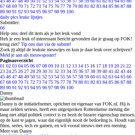
45
46
47
48
49
50
51
52
53
54
55
56
57
58
59
60
61
62
63
64
65
66
67
68
69
70
71
72
73
74
75
76
77
78
79
80
81
82
83
84
85
86
87
88
89
90
91
92
93
94
95
96
97
98
99
100
daily pics
leuke lijstjes
Submitter:
66
Help ons; deel dit item als je het leuk vond
Heb je een leuk of interessant bericht gevonden dat je graag op FOK!
terug ziet?
Tip ons dan via de submit!
Zoek jij altijd de leukste nieuwtjes en kun je daar leuk over schrijven?
Meld je aan als nieuwsposter!
Paginaoverzicht
01
02
03
04
05
06
07
08
09
10
11
12
13
14
15
16
17
18
19
20
21
22
23
24
25
26
27
28
29
30
31
32
33
34
35
36
37
38
39
40
41
42
43
44
45
46
47
48
49
50
51
52
53
54
55
56
57
58
59
60
61
62
63
64
65
66
67
68
69
70
71
72
73
74
75
76
77
78
79
80
81
82
83
84
85
86
87
88
89
90
91
92
93
94
95
96
97
98
99
100
Danny
Danny is de initiatiefnemer, oprichter en eigenaar van FOK.nl. Hij is
maar zelden serieus, heeft een uitgesproken Rotterdamse mening die
lang niet altijd politiek correct is en bezit de bizarre eigenschap mensen
op de kast te jagen, waar dat eigenlijk nooit de bedoeling is. Houdt van
films, series, tech en gamen, en wil vooral nieuws met een mening.
Meer van Danny