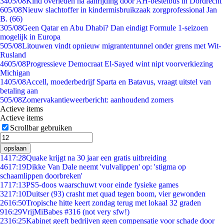
34
05/08
Kind overleden na aanrijding door AH-bestelbus in Dordrecht
6
05/08
Nieuw slachtoffer in kindermisbruikzaak zorgprofessional Jan
B. (66)
3
05/08
Geen Qatar en Abu Dhabi? Dan eindigt Formule 1-seizoen
mogelijk in Europa
5
05/08
Litouwen vindt opnieuw migrantentunnel onder grens met Wit-
Rusland
46
05/08
Progressieve Democraat El-Sayed wint nipt voorverkiezing
Michigan
14
05/08
Accell, moederbedrijf Sparta en Batavus, vraagt uitstel van
betaling aan
5
05/08
Zomervakantieweerbericht: aanhoudend zomers
Actieve items
Actieve items
Scrollbar gebruiken
opslaan
14
17:28
Quake krijgt na 30 jaar een gratis uitbreiding
46
17:19
Dikke Van Dale neemt 'vulvalippen' op: 'stigma op
schaamlippen doorbreken'
17
17:13
PS5-doos waarschuwt voor einde fysieke games
32
17:10
Duitser (93) crasht met quad tegen boom, vier gewonden
26
16:50
Tropische hitte keert zondag terug met lokaal 32 graden
9
16:29
VrijMiBabes #316 (not very sfw!)
23
16:25
Kabinet geeft bedrijven geen compensatie voor schade door