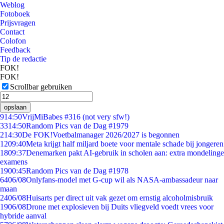
Weblog
Fotoboek
Prijsvragen
Contact
Colofon
Feedback
Tip de redactie
FOK!
FOK!
Scrollbar gebruiken
opslaan
9
14:50
VrijMiBabes #316 (not very sfw!)
33
14:50
Random Pics van de Dag #1979
2
14:30
De FOK!Voetbalmanager 2026/2027 is begonnen
12
09:40
Meta krijgt half miljard boete voor mentale schade bij jongeren
18
09:37
Denemarken pakt AI-gebruik in scholen aan: extra mondelinge
examens
19
00:45
Random Pics van de Dag #1978
64
06/08
Onlyfans-model met G-cup wil als NASA-ambassadeur naar
maan
24
06/08
Huisarts per direct uit vak gezet om ernstig alcoholmisbruik
19
06/08
Drone met explosieven bij Duits vliegveld voedt vrees voor
hybride aanval