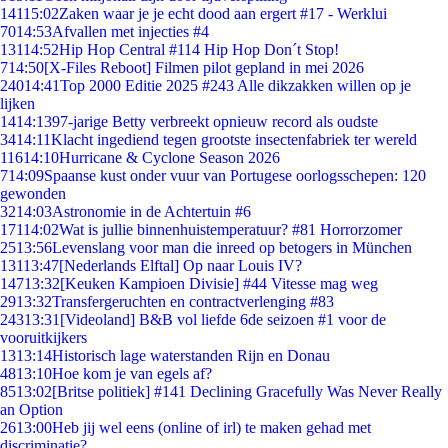
141
15:02
Zaken waar je je echt dood aan ergert #17 - Werklui
70
14:53
Afvallen met injecties #4
131
14:52
Hip Hop Central #114 Hip Hop Don´t Stop!
7
14:50
[X-Files Reboot] Filmen pilot gepland in mei 2026
240
14:41
Top 2000 Editie 2025 #243 Alle dikzakken willen op je
lijken
14
14:13
97-jarige Betty verbreekt opnieuw record als oudste
34
14:11
Klacht ingediend tegen grootste insectenfabriek ter wereld
116
14:10
Hurricane & Cyclone Season 2026
7
14:09
Spaanse kust onder vuur van Portugese oorlogsschepen: 120
gewonden
32
14:03
Astronomie in de Achtertuin #6
171
14:02
Wat is jullie binnenhuistemperatuur? #81 Horrorzomer
25
13:56
Levenslang voor man die inreed op betogers in München
131
13:47
[Nederlands Elftal] Op naar Louis IV?
147
13:32
[Keuken Kampioen Divisie] #44 Vitesse mag weg
29
13:32
Transfergeruchten en contractverlenging #83
243
13:31
[Videoland] B&B vol liefde 6de seizoen #1 voor de
vooruitkijkers
13
13:14
Historisch lage waterstanden Rijn en Donau
48
13:10
Hoe kom je van egels af?
85
13:02
[Britse politiek] #141 Declining Gracefully Was Never Really
an Option
26
13:00
Heb jij wel eens (online of irl) te maken gehad met
discriminatie?