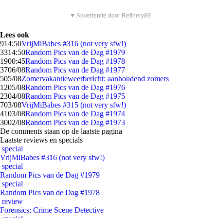
▼ Advertentie door Refinery89
Lees ook
9
14:50
VrijMiBabes #316 (not very sfw!)
33
14:50
Random Pics van de Dag #1979
19
00:45
Random Pics van de Dag #1978
37
06/08
Random Pics van de Dag #1977
5
05/08
Zomervakantieweerbericht: aanhoudend zomers
12
05/08
Random Pics van de Dag #1976
23
04/08
Random Pics van de Dag #1975
7
03/08
VrijMiBabes #315 (not very sfw!)
41
03/08
Random Pics van de Dag #1974
30
02/08
Random Pics van de Dag #1973
De comments staan op de laatste pagina
Laatste reviews en specials
special
VrijMiBabes #316 (not very sfw!)
special
Random Pics van de Dag #1979
special
Random Pics van de Dag #1978
review
Forensics: Crime Scene Detective