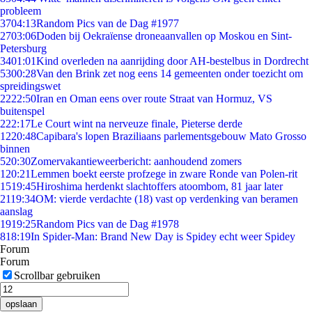
probleem
37
04:13
Random Pics van de Dag #1977
27
03:06
Doden bij Oekraïense droneaanvallen op Moskou en Sint-
Petersburg
34
01:01
Kind overleden na aanrijding door AH-bestelbus in Dordrecht
53
00:28
Van den Brink zet nog eens 14 gemeenten onder toezicht om
spreidingswet
22
22:50
Iran en Oman eens over route Straat van Hormuz, VS
buitenspel
2
22:17
Le Court wint na nerveuze finale, Pieterse derde
12
20:48
Capibara's lopen Braziliaans parlementsgebouw Mato Grosso
binnen
5
20:30
Zomervakantieweerbericht: aanhoudend zomers
1
20:21
Lemmen boekt eerste profzege in zware Ronde van Polen-rit
15
19:45
Hiroshima herdenkt slachtoffers atoombom, 81 jaar later
21
19:34
OM: vierde verdachte (18) vast op verdenking van beramen
aanslag
19
19:25
Random Pics van de Dag #1978
8
18:19
In Spider-Man: Brand New Day is Spidey echt weer Spidey
Forum
Forum
Scrollbar gebruiken
opslaan