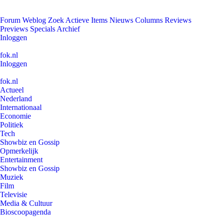
Forum
Weblog
Zoek
Actieve Items
Nieuws
Columns
Reviews
Previews
Specials
Archief
Inloggen
fok.nl
Inloggen
fok.nl
Actueel
Nederland
Internationaal
Economie
Politiek
Tech
Showbiz en Gossip
Opmerkelijk
Entertainment
Showbiz en Gossip
Muziek
Film
Televisie
Media & Cultuur
Bioscoopagenda