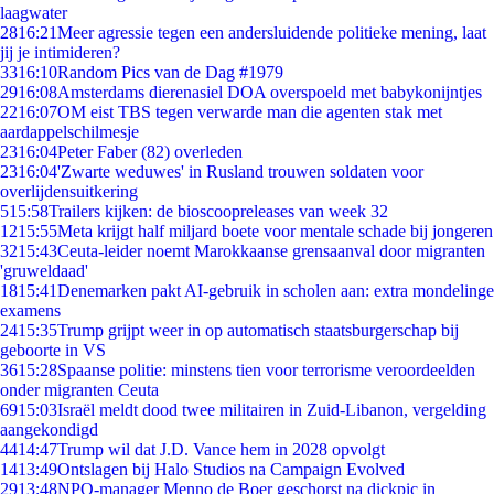
laagwater
28
16:21
Meer agressie tegen een andersluidende politieke mening, laat
jij je intimideren?
33
16:10
Random Pics van de Dag #1979
29
16:08
Amsterdams dierenasiel DOA overspoeld met babykonijntjes
22
16:07
OM eist TBS tegen verwarde man die agenten stak met
aardappelschilmesje
23
16:04
Peter Faber (82) overleden
23
16:04
'Zwarte weduwes' in Rusland trouwen soldaten voor
overlijdensuitkering
5
15:58
Trailers kijken: de bioscoopreleases van week 32
12
15:55
Meta krijgt half miljard boete voor mentale schade bij jongeren
32
15:43
Ceuta-leider noemt Marokkaanse grensaanval door migranten
'gruweldaad'
18
15:41
Denemarken pakt AI-gebruik in scholen aan: extra mondelinge
examens
24
15:35
Trump grijpt weer in op automatisch staatsburgerschap bij
geboorte in VS
36
15:28
Spaanse politie: minstens tien voor terrorisme veroordeelden
onder migranten Ceuta
69
15:03
Israël meldt dood twee militairen in Zuid-Libanon, vergelding
aangekondigd
44
14:47
Trump wil dat J.D. Vance hem in 2028 opvolgt
14
13:49
Ontslagen bij Halo Studios na Campaign Evolved
29
13:48
NPO-manager Menno de Boer geschorst na dickpic in