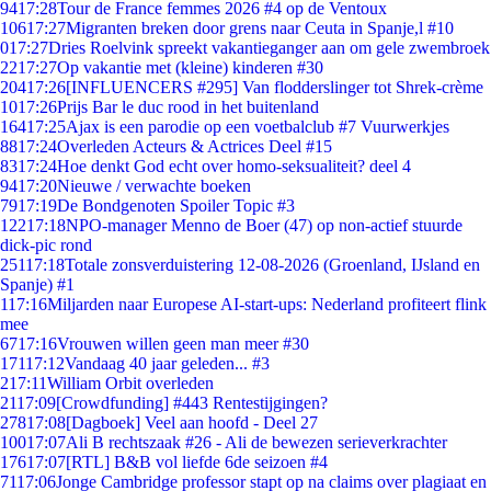
94
17:28
Tour de France femmes 2026 #4 op de Ventoux
106
17:27
Migranten breken door grens naar Ceuta in Spanje,l #10
0
17:27
Dries Roelvink spreekt vakantieganger aan om gele zwembroek
22
17:27
Op vakantie met (kleine) kinderen #30
204
17:26
[INFLUENCERS #295] Van flodderslinger tot Shrek-crème
10
17:26
Prijs Bar le duc rood in het buitenland
164
17:25
Ajax is een parodie op een voetbalclub #7 Vuurwerkjes
88
17:24
Overleden Acteurs & Actrices Deel #15
83
17:24
Hoe denkt God echt over homo-seksualiteit? deel 4
94
17:20
Nieuwe / verwachte boeken
79
17:19
De Bondgenoten Spoiler Topic #3
122
17:18
NPO-manager Menno de Boer (47) op non-actief stuurde
dick-pic rond
251
17:18
Totale zonsverduistering 12-08-2026 (Groenland, IJsland en
Spanje) #1
1
17:16
Miljarden naar Europese AI-start-ups: Nederland profiteert flink
mee
67
17:16
Vrouwen willen geen man meer #30
171
17:12
Vandaag 40 jaar geleden... #3
2
17:11
William Orbit overleden
21
17:09
[Crowdfunding] #443 Rentestijgingen?
278
17:08
[Dagboek] Veel aan hoofd - Deel 27
100
17:07
Ali B rechtszaak #26 - Ali de bewezen serieverkrachter
176
17:07
[RTL] B&B vol liefde 6de seizoen #4
71
17:06
Jonge Cambridge professor stapt op na claims over plagiaat en