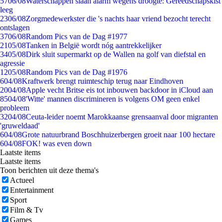
57
06/08
Waterschappen slaan alarm wegens droogte: Gereedschapskist
leeg
23
06/08
Zorgmedewerkster die 's nachts haar vriend bezocht terecht
ontslagen
37
06/08
Random Pics van de Dag #1977
21
05/08
Tanken in België wordt nóg aantrekkelijker
34
05/08
Dirk sluit supermarkt op de Wallen na golf van diefstal en
agressie
12
05/08
Random Pics van de Dag #1976
6
04/08
Kraftwerk brengt ruimteschip terug naar Eindhoven
20
04/08
Apple vecht Britse eis tot inbouwen backdoor in iCloud aan
85
04/08
'Witte' mannen discrimineren is volgens OM geen enkel
probleem
32
04/08
Ceuta-leider noemt Marokkaanse grensaanval door migranten
'gruweldaad'
6
04/08
Grote natuurbrand Boschhuizerbergen groeit naar 100 hectare
6
04/08
FOK! was even down
Laatste items
Laatste items
Toon berichten uit deze thema's
Actueel
Entertainment
Sport
Film & Tv
Games