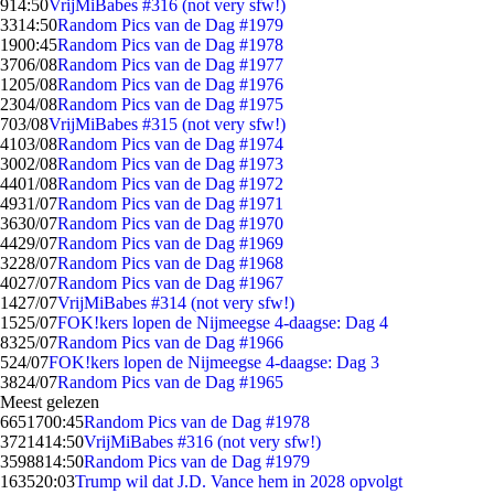
9
14:50
VrijMiBabes #316 (not very sfw!)
33
14:50
Random Pics van de Dag #1979
19
00:45
Random Pics van de Dag #1978
37
06/08
Random Pics van de Dag #1977
12
05/08
Random Pics van de Dag #1976
23
04/08
Random Pics van de Dag #1975
7
03/08
VrijMiBabes #315 (not very sfw!)
41
03/08
Random Pics van de Dag #1974
30
02/08
Random Pics van de Dag #1973
44
01/08
Random Pics van de Dag #1972
49
31/07
Random Pics van de Dag #1971
36
30/07
Random Pics van de Dag #1970
44
29/07
Random Pics van de Dag #1969
32
28/07
Random Pics van de Dag #1968
40
27/07
Random Pics van de Dag #1967
14
27/07
VrijMiBabes #314 (not very sfw!)
15
25/07
FOK!kers lopen de Nijmeegse 4-daagse: Dag 4
83
25/07
Random Pics van de Dag #1966
5
24/07
FOK!kers lopen de Nijmeegse 4-daagse: Dag 3
38
24/07
Random Pics van de Dag #1965
Meest gelezen
66517
00:45
Random Pics van de Dag #1978
37214
14:50
VrijMiBabes #316 (not very sfw!)
35988
14:50
Random Pics van de Dag #1979
1635
20:03
Trump wil dat J.D. Vance hem in 2028 opvolgt