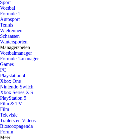
Sport
Voetbal
Formule 1
Autosport
Tennis
Wielrennen
Schaatsen
Wintersporten
Managerspelen
Voetbalmanager
Formule 1-manager
Games
PC
Playstation 4
Xbox One
Nintendo Switch
Xbox Series X|S
PlayStation 5
Film & TV
Film
Televisie
Trailers en Videos
Bioscoopagenda
Forum
Meer