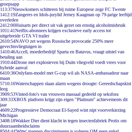
groepsapp
1
13:37
Nieuwkomers schitteren bij ruime Europese zege FC Twente
14
12:19
Zangeres en Idols-jurylid Jerney Kaagman op 79-jarige leeftijd
overleden
24
12:00
Huisarts per direct uit vak gezet om ernstig alcoholmisbruik
10
11:41
Netflix-abonnees krijgen exclusieve early access tot
uitgebreide GTA VI trailer
26
10:54
NAVO zet wegens Russische provocatie 250% meer
gevechtsvliegtuigen in
14
10:46
Accell, moederbedrijf Sparta en Batavus, vraagt uitstel van
betaling aan
19
10:44
Drone met explosieven bij Duits vliegveld voedt vrees voor
hybride aanval
64
10:36
Onlyfans-model met G-cup wil als NASA-ambassadeur naar
maan
57
10:16
Waterschappen slaan alarm wegens droogte: Gereedschapskist
leeg
39
09:53
Vinted-foto's van vrouwen massaal gedeeld op seksfora
3
09:33
XBOX platform krijgt zijn eigen "Platinum" achievements dit
jaar
46
09:22
Progressieve Democraat El-Sayed wint nipt voorverkiezing
Michigan
34
08:18
Wakker Dier dient klacht in tegen insectenfabriek Protix om
duurzaamheidsclaims
85
04:44
'Witte' mannen discrimineren is volgens OM geen enkel