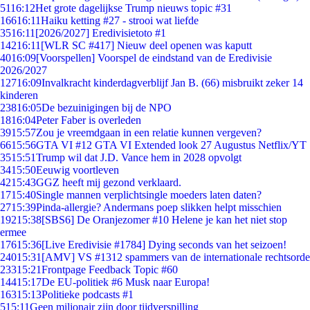
51
16:12
Het grote dagelijkse Trump nieuws topic #31
166
16:11
Haiku ketting #27 - strooi wat liefde
35
16:11
[2026/2027] Eredivisietoto #1
142
16:11
[WLR SC #417] Nieuw deel openen was kaputt
40
16:09
[Voorspellen] Voorspel de eindstand van de Eredivisie
2026/2027
127
16:09
Invalkracht kinderdagverblijf Jan B. (66) misbruikt zeker 14
kinderen
238
16:05
De bezuinigingen bij de NPO
18
16:04
Peter Faber is overleden
39
15:57
Zou je vreemdgaan in een relatie kunnen vergeven?
66
15:56
GTA VI #12 GTA VI Extended look 27 Augustus Netflix/YT
35
15:51
Trump wil dat J.D. Vance hem in 2028 opvolgt
34
15:50
Eeuwig voortleven
42
15:43
GGZ heeft mij gezond verklaard.
17
15:40
Single mannen verplichtsingle moeders laten daten?
27
15:39
Pinda-allergie? Andermans poep slikken helpt misschien
192
15:38
[SBS6] De Oranjezomer #10 Helene je kan het niet stop
ermee
176
15:36
[Live Eredivisie #1784] Dying seconds van het seizoen!
240
15:31
[AMV] VS #1312 spammers van de internationale rechtsorde
233
15:21
Frontpage Feedback Topic #60
144
15:17
De EU-politiek #6 Musk naar Europa!
163
15:13
Politieke podcasts #1
5
15:11
Geen miljonair zijn door tijdverspilling