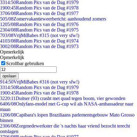
33
14:50
Random Pics van de Dag #1979
19
00:45
Random Pics van de Dag #1978
37
06/08
Random Pics van de Dag #1977
5
05/08
Zomervakantieweerbericht: aanhoudend zomers
12
05/08
Random Pics van de Dag #1976
23
04/08
Random Pics van de Dag #1975
7
03/08
VrijMiBabes #315 (not very sfw!)
41
03/08
Random Pics van de Dag #1974
30
02/08
Random Pics van de Dag #1973
Opmerkelijk
Opmerkelijk
Scrollbar gebruiken
opslaan
9
14:50
VrijMiBabes #316 (not very sfw!)
33
14:50
Random Pics van de Dag #1979
19
00:45
Random Pics van de Dag #1978
32
20:11
Duitser (93) crasht met quad tegen boom, vier gewonden
64
06/08
Onlyfans-model met G-cup wil als NASA-ambassadeur naar
maan
12
06/08
Capibara's lopen Braziliaans parlementsgebouw Mato Grosso
binnen
23
06/08
Zorgmedewerkster die 's nachts haar vriend bezocht terecht
ontslagen
37
06/08
Random Pics van de Dag #1977