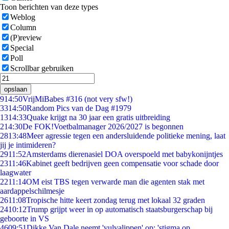
Toon berichten van deze types
Weblog
Column
(P)review
Special
Poll
Scrollbar gebruiken
opslaan
9
14:50
VrijMiBabes #316 (not very sfw!)
33
14:50
Random Pics van de Dag #1979
13
14:33
Quake krijgt na 30 jaar een gratis uitbreiding
2
14:30
De FOK!Voetbalmanager 2026/2027 is begonnen
28
13:48
Meer agressie tegen een andersluidende politieke mening, laat
jij je intimideren?
29
11:52
Amsterdams dierenasiel DOA overspoeld met babykonijntjes
23
11:46
Kabinet geeft bedrijven geen compensatie voor schade door
laagwater
22
11:14
OM eist TBS tegen verwarde man die agenten stak met
aardappelschilmesje
26
11:08
Tropische hitte keert zondag terug met lokaal 32 graden
24
10:12
Trump grijpt weer in op automatisch staatsburgerschap bij
geboorte in VS
46
09:51
Dikke Van Dale neemt 'vulvalippen' op: 'stigma op