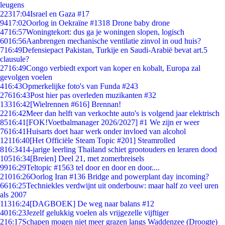
leugens
223
17:04
Israel en Gaza #17
94
17:02
Oorlog in Oekraïne #1318 Drone baby drone
47
16:57
Woningtekort: dus ga je woningen slopen, logisch
60
16:56
Aanbrengen mechanische ventilatie zinvol in oud huis?
7
16:49
Defensiepact Pakistan, Turkije en Saudi-Arabië bevat art.5
clausule?
27
16:49
Congo verbiedt export van koper en kobalt, Europa zal
gevolgen voelen
4
16:43
Opmerkelijke foto's van Funda #243
276
16:43
Post hier pas overleden muzikanten #32
133
16:42
[Wielrennen #616] Brennan!
22
16:42
Meer dan helft van verkochte auto's is volgend jaar elektrisch
85
16:41
[FOK!Voetbalmanager 2026/2027] #1 We zijn er weer
76
16:41
Huisarts doet haar werk onder invloed van alcohol
121
16:40
[Het Officiële Steam Topic #201] Steamrolled
8
16:34
14-jarige leerling Thailand schiet grootouders en leraren dood
105
16:34
[Breien] Deel 21, met zomerbreisels
99
16:29
Teltopic #1563 tel door en door en door....
210
16:26
Oorlog Iran #136 Bridge and powerplant day incoming?
66
16:25
Techniekles verdwijnt uit onderbouw: maar half zo veel uren
als 2007
113
16:24
[DAGBOEK] De weg naar balans #12
40
16:23
Jezelf gelukkig voelen als vrijgezelle vijftiger
2
16:17
Schapen mogen niet meer grazen langs Waddenzee (Droogte)