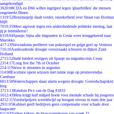
aangekondigd
39
20:08
CDA en D66 willen ingrijpen tegen 'gluurbrillen' die mensen
ongemerkt filmen
13
19:52
Benzineprijs daalt verder, onzekerheid over Straat van Hormuz
blijft
70
19:35
Meer agressie tegen een andersluidende politieke mening, laat
jij je intimideren?
63
19:04
Spanje: bijna alle migranten in Ceuta weer teruggekeerd naar
Marokko
4
17:13
Niewiadoma profiteert van pokerspel en grijpt geel op Ventoux
7
16:10
Aanhoudende droogte veroorzaakt scheuren in dijken Zuid-
Holland
27
15:52
Italië hindert reizigers uit Spanje na migratiecrisis Ceuta
23
14:17
Long live the 7th of October
2
14:11
Nieuw te streamen in augustus
1
14:08
Excelsior opent seizoen met ruime zege op promovendus
Cambuur
60
13:58
Waterschappen slaan alarm wegens droogte: Gereedschapskist
leeg
37
13:13
Random Pics van de Dag #1833
16
12:43
Meta krijgt half miljard boete voor mentale schade bij jongeren
42
12:11
Voedselprijzen wereldwijd op hoogste niveau in ruim drie jaar
29
11:05
Kabinet geeft bedrijven geen compensatie voor schade door
laagwater
6
11:03
Trailers kijken: de bioscoopreleases van week 32