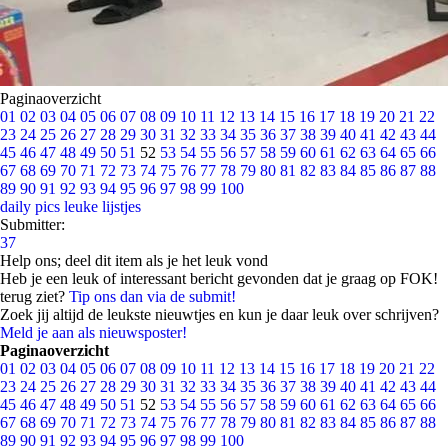
Paginaoverzicht
01
02
03
04
05
06
07
08
09
10
11
12
13
14
15
16
17
18
19
20
21
22
23
24
25
26
27
28
29
30
31
32
33
34
35
36
37
38
39
40
41
42
43
44
45
46
47
48
49
50
51
52
53
54
55
56
57
58
59
60
61
62
63
64
65
66
67
68
69
70
71
72
73
74
75
76
77
78
79
80
81
82
83
84
85
86
87
88
89
90
91
92
93
94
95
96
97
98
99
100
daily pics
leuke lijstjes
Submitter:
37
Help ons; deel dit item als je het leuk vond
Heb je een leuk of interessant bericht gevonden dat je graag op FOK!
terug ziet?
Tip ons dan via de submit!
Zoek jij altijd de leukste nieuwtjes en kun je daar leuk over schrijven?
Meld je aan als nieuwsposter!
Paginaoverzicht
01
02
03
04
05
06
07
08
09
10
11
12
13
14
15
16
17
18
19
20
21
22
23
24
25
26
27
28
29
30
31
32
33
34
35
36
37
38
39
40
41
42
43
44
45
46
47
48
49
50
51
52
53
54
55
56
57
58
59
60
61
62
63
64
65
66
67
68
69
70
71
72
73
74
75
76
77
78
79
80
81
82
83
84
85
86
87
88
89
90
91
92
93
94
95
96
97
98
99
100