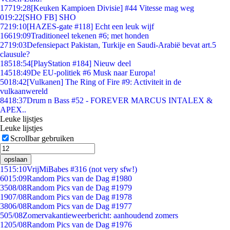
177
19:28
[Keuken Kampioen Divisie] #44 Vitesse mag weg
0
19:22
[SHO FB] SHO
72
19:10
[HAZES-gate #118] Echt een leuk wijf
166
19:09
Traditioneel tekenen #6; met honden
27
19:03
Defensiepact Pakistan, Turkije en Saudi-Arabië bevat art.5
clausule?
185
18:54
[PlayStation #184] Nieuw deel
145
18:49
De EU-politiek #6 Musk naar Europa!
50
18:42
[Vulkanen] The Ring of Fire #9: Activiteit in de
vulkaanwereld
84
18:37
Drum n Bass #52 - FOREVER MARCUS INTALEX &
APEX..
Leuke lijstjes
Leuke lijstjes
Scrollbar gebruiken
opslaan
15
15:10
VrijMiBabes #316 (not very sfw!)
60
15:09
Random Pics van de Dag #1980
35
08/08
Random Pics van de Dag #1979
19
07/08
Random Pics van de Dag #1978
38
06/08
Random Pics van de Dag #1977
5
05/08
Zomervakantieweerbericht: aanhoudend zomers
12
05/08
Random Pics van de Dag #1976