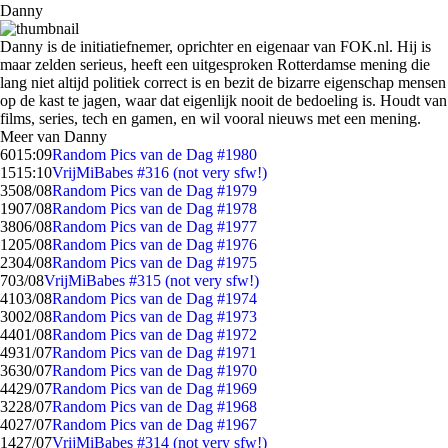
Danny
Danny is de initiatiefnemer, oprichter en eigenaar van FOK.nl. Hij is
maar zelden serieus, heeft een uitgesproken Rotterdamse mening die
lang niet altijd politiek correct is en bezit de bizarre eigenschap mensen
op de kast te jagen, waar dat eigenlijk nooit de bedoeling is. Houdt van
films, series, tech en gamen, en wil vooral nieuws met een mening.
Meer van Danny
60
15:09
Random Pics van de Dag #1980
15
15:10
VrijMiBabes #316 (not very sfw!)
35
08/08
Random Pics van de Dag #1979
19
07/08
Random Pics van de Dag #1978
38
06/08
Random Pics van de Dag #1977
12
05/08
Random Pics van de Dag #1976
23
04/08
Random Pics van de Dag #1975
7
03/08
VrijMiBabes #315 (not very sfw!)
41
03/08
Random Pics van de Dag #1974
30
02/08
Random Pics van de Dag #1973
44
01/08
Random Pics van de Dag #1972
49
31/07
Random Pics van de Dag #1971
36
30/07
Random Pics van de Dag #1970
44
29/07
Random Pics van de Dag #1969
32
28/07
Random Pics van de Dag #1968
40
27/07
Random Pics van de Dag #1967
14
27/07
VrijMiBabes #314 (not very sfw!)