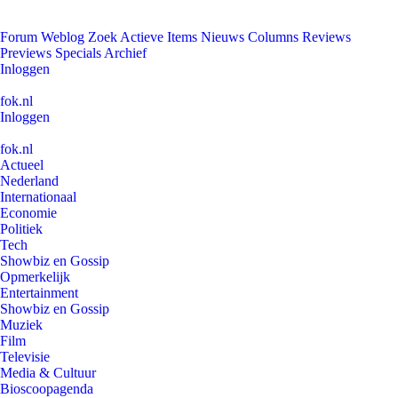
Forum
Weblog
Zoek
Actieve Items
Nieuws
Columns
Reviews
Previews
Specials
Archief
Inloggen
fok.nl
Inloggen
fok.nl
Actueel
Nederland
Internationaal
Economie
Politiek
Tech
Showbiz en Gossip
Opmerkelijk
Entertainment
Showbiz en Gossip
Muziek
Film
Televisie
Media & Cultuur
Bioscoopagenda