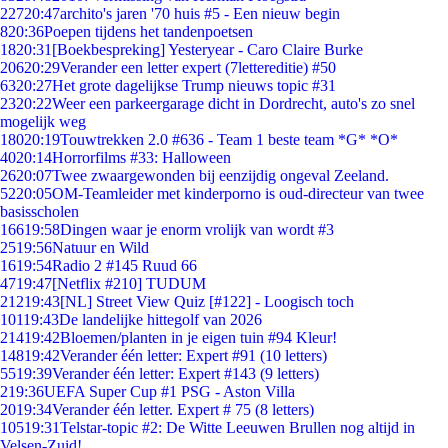
227
20:47
archito's jaren '70 huis #5 - Een nieuw begin
8
20:36
Poepen tijdens het tandenpoetsen
18
20:31
[Boekbespreking] Yesteryear - Caro Claire Burke
206
20:29
Verander een letter expert (7lettereditie) #50
63
20:27
Het grote dagelijkse Trump nieuws topic #31
23
20:22
Weer een parkeergarage dicht in Dordrecht, auto's zo snel
mogelijk weg
180
20:19
Touwtrekken 2.0 #636 - Team 1 beste team *G* *O*
40
20:14
Horrorfilms #33: Halloween
26
20:07
Twee zwaargewonden bij eenzijdig ongeval Zeeland.
52
20:05
OM-Teamleider met kinderporno is oud-directeur van twee
basisscholen
166
19:58
Dingen waar je enorm vrolijk van wordt #3
25
19:56
Natuur en Wild
16
19:54
Radio 2 #145 Ruud 66
47
19:47
[Netflix #210] TUDUM
212
19:43
[NL] Street View Quiz [#122] - Loogisch toch
101
19:43
De landelijke hittegolf van 2026
214
19:42
Bloemen/planten in je eigen tuin #94 Kleur!
148
19:42
Verander één letter: Expert #91 (10 letters)
55
19:39
Verander één letter: Expert #143 (9 letters)
2
19:36
UEFA Super Cup #1 PSG - Aston Villa
20
19:34
Verander één letter. Expert # 75 (8 letters)
105
19:31
Telstar-topic #2: De Witte Leeuwen Brullen nog altijd in
Velsen-Zuid!