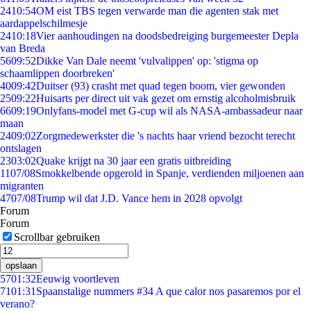
24
10:54
OM eist TBS tegen verwarde man die agenten stak met
aardappelschilmesje
24
10:18
Vier aanhoudingen na doodsbedreiging burgemeester Depla
van Breda
56
09:52
Dikke Van Dale neemt 'vulvalippen' op: 'stigma op
schaamlippen doorbreken'
40
09:42
Duitser (93) crasht met quad tegen boom, vier gewonden
25
09:22
Huisarts per direct uit vak gezet om ernstig alcoholmisbruik
66
09:19
Onlyfans-model met G-cup wil als NASA-ambassadeur naar
maan
24
09:02
Zorgmedewerkster die 's nachts haar vriend bezocht terecht
ontslagen
23
03:02
Quake krijgt na 30 jaar een gratis uitbreiding
11
07/08
Smokkelbende opgerold in Spanje, verdienden miljoenen aan
migranten
47
07/08
Trump wil dat J.D. Vance hem in 2028 opvolgt
Forum
Forum
Scrollbar gebruiken
opslaan
57
01:32
Eeuwig voortleven
71
01:31
Spaanstalige nummers #34 A que calor nos pasaremos por el
verano?