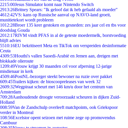
22
15:00
Jesus Simulator komt naar Nintendo Switch
29
13:26
Britney Spears: "Ik geloof dat ik heb gefaald als moeder"
46
12:42
VS: kans op Russische aanval op NAVO-land groeit,
munitietekort wordt probleem
10
12:28
Broer 135 keer gestoken en gesneden: zes jaar cel en tbs voor
doodslag Gouda
20
12:17
RIVM vindt PFAS in al de geteste moedermelk, borstvoeding
blijft advies
55
10:16
EU bekritiseert Meta en TikTok om verspreiden desinformatie
Ceuta
43
09:53
Houthi's vallen Saoedi-Arabië en Jemen aan, dreigen met
blokkade olieroute
12
09:49
Vrouw krijgt 30 maanden cel voor afpersing 12-jarige
misdienaar in kerk
45
09:46
PostNL-bezorger steekt bewoner na ruzie over pakket
6
09:45
Trailers kijken: de bioscoopreleases van week 32
26
09:32
Wegpiraat scheurt met 146 km/u door het centrum van
Amsterdam
7
09:28
Aanhoudende droogte veroorzaakt scheuren in dijken Zuid-
Holland
0
08:59
Van de Zandschulp overleeft matchpoints, ook Griekspoor
verder in Montreal
1
08:56
Excelsior opent seizoen met ruime zege op promovendus
Cambuur
2
08:35
Nieuw te streamen in augustus