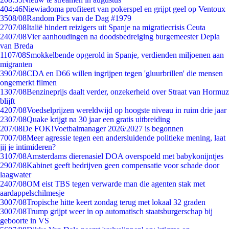
4
04:46
Niewiadoma profiteert van pokerspel en grijpt geel op Ventoux
35
08/08
Random Pics van de Dag #1979
27
07/08
Italië hindert reizigers uit Spanje na migratiecrisis Ceuta
24
07/08
Vier aanhoudingen na doodsbedreiging burgemeester Depla
van Breda
11
07/08
Smokkelbende opgerold in Spanje, verdienden miljoenen aan
migranten
39
07/08
CDA en D66 willen ingrijpen tegen 'gluurbrillen' die mensen
ongemerkt filmen
13
07/08
Benzineprijs daalt verder, onzekerheid over Straat van Hormuz
blijft
42
07/08
Voedselprijzen wereldwijd op hoogste niveau in ruim drie jaar
23
07/08
Quake krijgt na 30 jaar een gratis uitbreiding
2
07/08
De FOK!Voetbalmanager 2026/2027 is begonnen
70
07/08
Meer agressie tegen een andersluidende politieke mening, laat
jij je intimideren?
31
07/08
Amsterdams dierenasiel DOA overspoeld met babykonijntjes
29
07/08
Kabinet geeft bedrijven geen compensatie voor schade door
laagwater
24
07/08
OM eist TBS tegen verwarde man die agenten stak met
aardappelschilmesje
30
07/08
Tropische hitte keert zondag terug met lokaal 32 graden
30
07/08
Trump grijpt weer in op automatisch staatsburgerschap bij
geboorte in VS