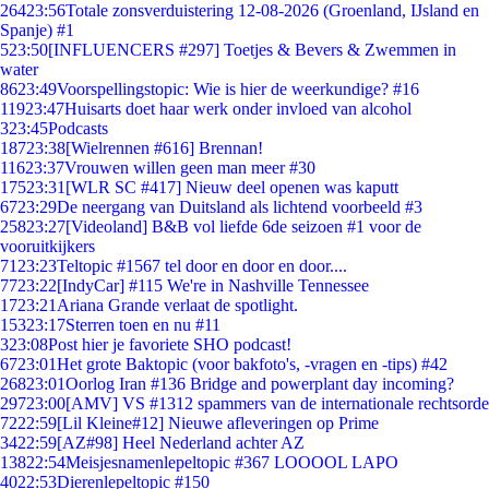
264
23:56
Totale zonsverduistering 12-08-2026 (Groenland, IJsland en
Spanje) #1
5
23:50
[INFLUENCERS #297] Toetjes & Bevers & Zwemmen in
water
86
23:49
Voorspellingstopic: Wie is hier de weerkundige? #16
119
23:47
Huisarts doet haar werk onder invloed van alcohol
3
23:45
Podcasts
187
23:38
[Wielrennen #616] Brennan!
116
23:37
Vrouwen willen geen man meer #30
175
23:31
[WLR SC #417] Nieuw deel openen was kaputt
67
23:29
De neergang van Duitsland als lichtend voorbeeld #3
258
23:27
[Videoland] B&B vol liefde 6de seizoen #1 voor de
vooruitkijkers
71
23:23
Teltopic #1567 tel door en door en door....
77
23:22
[IndyCar] #115 We're in Nashville Tennessee
17
23:21
Ariana Grande verlaat de spotlight.
153
23:17
Sterren toen en nu #11
3
23:08
Post hier je favoriete SHO podcast!
67
23:01
Het grote Baktopic (voor bakfoto's, -vragen en -tips) #42
268
23:01
Oorlog Iran #136 Bridge and powerplant day incoming?
297
23:00
[AMV] VS #1312 spammers van de internationale rechtsorde
72
22:59
[Lil Kleine#12] Nieuwe afleveringen op Prime
34
22:59
[AZ#98] Heel Nederland achter AZ
138
22:54
Meisjesnamenlepeltopic #367 LOOOOL LAPO
40
22:53
Dierenlepeltopic #150