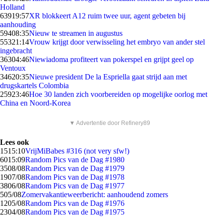
Holland
639
19:57
XR blokkeert A12 ruim twee uur, agent gebeten bij
aanhouding
594
08:35
Nieuw te streamen in augustus
553
21:14
Vrouw krijgt door verwisseling het embryo van ander stel
ingebracht
363
04:46
Niewiadoma profiteert van pokerspel en grijpt geel op
Ventoux
346
20:35
Nieuwe president De la Espriella gaat strijd aan met
drugskartels Colombia
259
23:46
Hoe 30 landen zich voorbereiden op mogelijke oorlog met
China en Noord-Korea
▼ Advertentie door Refinery89
Lees ook
15
15:10
VrijMiBabes #316 (not very sfw!)
60
15:09
Random Pics van de Dag #1980
35
08/08
Random Pics van de Dag #1979
19
07/08
Random Pics van de Dag #1978
38
06/08
Random Pics van de Dag #1977
5
05/08
Zomervakantieweerbericht: aanhoudend zomers
12
05/08
Random Pics van de Dag #1976
23
04/08
Random Pics van de Dag #1975