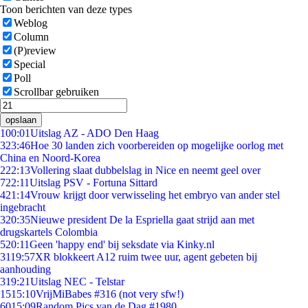
Toon berichten van deze types
Weblog
Column
(P)review
Special
Poll
Scrollbar gebruiken
opslaan
1
00:01
Uitslag AZ - ADO Den Haag
3
23:46
Hoe 30 landen zich voorbereiden op mogelijke oorlog met
China en Noord-Korea
2
22:13
Vollering slaat dubbelslag in Nice en neemt geel over
7
22:11
Uitslag PSV - Fortuna Sittard
4
21:14
Vrouw krijgt door verwisseling het embryo van ander stel
ingebracht
3
20:35
Nieuwe president De la Espriella gaat strijd aan met
drugskartels Colombia
5
20:11
Geen 'happy end' bij seksdate via Kinky.nl
31
19:57
XR blokkeert A12 ruim twee uur, agent gebeten bij
aanhouding
3
19:21
Uitslag NEC - Telstar
15
15:10
VrijMiBabes #316 (not very sfw!)
60
15:09
Random Pics van de Dag #1980