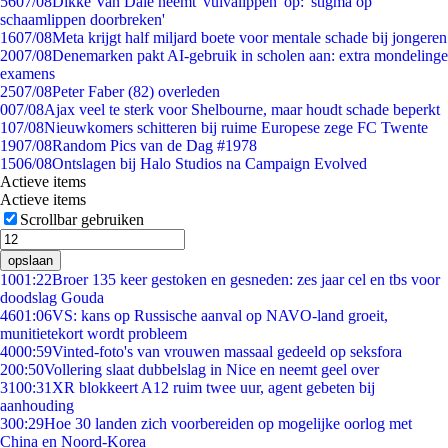
56
07/08
Dikke Van Dale neemt 'vulvalippen' op: 'stigma op
schaamlippen doorbreken'
16
07/08
Meta krijgt half miljard boete voor mentale schade bij jongeren
20
07/08
Denemarken pakt AI-gebruik in scholen aan: extra mondelinge
examens
25
07/08
Peter Faber (82) overleden
0
07/08
Ajax veel te sterk voor Shelbourne, maar houdt schade beperkt
1
07/08
Nieuwkomers schitteren bij ruime Europese zege FC Twente
19
07/08
Random Pics van de Dag #1978
15
06/08
Ontslagen bij Halo Studios na Campaign Evolved
Actieve items
Actieve items
Scrollbar gebruiken
opslaan
10
01:22
Broer 135 keer gestoken en gesneden: zes jaar cel en tbs voor
doodslag Gouda
46
01:06
VS: kans op Russische aanval op NAVO-land groeit,
munitietekort wordt probleem
40
00:59
Vinted-foto's van vrouwen massaal gedeeld op seksfora
2
00:50
Vollering slaat dubbelslag in Nice en neemt geel over
31
00:31
XR blokkeert A12 ruim twee uur, agent gebeten bij
aanhouding
3
00:29
Hoe 30 landen zich voorbereiden op mogelijke oorlog met
China en Noord-Korea