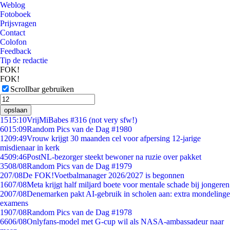
Weblog
Fotoboek
Prijsvragen
Contact
Colofon
Feedback
Tip de redactie
FOK!
FOK!
Scrollbar gebruiken
opslaan
15
15:10
VrijMiBabes #316 (not very sfw!)
60
15:09
Random Pics van de Dag #1980
12
09:49
Vrouw krijgt 30 maanden cel voor afpersing 12-jarige
misdienaar in kerk
45
09:46
PostNL-bezorger steekt bewoner na ruzie over pakket
35
08/08
Random Pics van de Dag #1979
2
07/08
De FOK!Voetbalmanager 2026/2027 is begonnen
16
07/08
Meta krijgt half miljard boete voor mentale schade bij jongeren
20
07/08
Denemarken pakt AI-gebruik in scholen aan: extra mondelinge
examens
19
07/08
Random Pics van de Dag #1978
66
06/08
Onlyfans-model met G-cup wil als NASA-ambassadeur naar