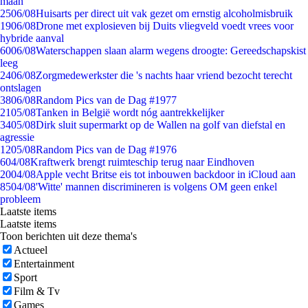
maan
25
06/08
Huisarts per direct uit vak gezet om ernstig alcoholmisbruik
19
06/08
Drone met explosieven bij Duits vliegveld voedt vrees voor
hybride aanval
60
06/08
Waterschappen slaan alarm wegens droogte: Gereedschapskist
leeg
24
06/08
Zorgmedewerkster die 's nachts haar vriend bezocht terecht
ontslagen
38
06/08
Random Pics van de Dag #1977
21
05/08
Tanken in België wordt nóg aantrekkelijker
34
05/08
Dirk sluit supermarkt op de Wallen na golf van diefstal en
agressie
12
05/08
Random Pics van de Dag #1976
6
04/08
Kraftwerk brengt ruimteschip terug naar Eindhoven
20
04/08
Apple vecht Britse eis tot inbouwen backdoor in iCloud aan
85
04/08
'Witte' mannen discrimineren is volgens OM geen enkel
probleem
Laatste items
Laatste items
Toon berichten uit deze thema's
Actueel
Entertainment
Sport
Film & Tv
Games