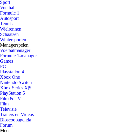
Sport
Voetbal
Formule 1
Autosport
Tennis
Wielrennen
Schaatsen
Wintersporten
Managerspelen
Voetbalmanager
Formule 1-manager
Games
PC
Playstation 4
Xbox One
Nintendo Switch
Xbox Series X|S
PlayStation 5
Film & TV
Film
Televisie
Trailers en Videos
Bioscoopagenda
Forum
Meer