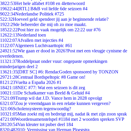
38
22:53
Het hele alfabet #108 en 4letterwoord
196
22:44
[RTL] B&B vol liefde 6de seizoen #4
90
22:34
Nederlandse Politiek #725
5
22:32
Hoeveel geld spendeer jij aan je beginnende relatie?
19
22:29
de beheerder die mij oh zo moe maakt.
185
22:22
Post hier zo vaak mogelijk om 22:22 uur #76
126
22:13
Nederland toen
110
22:07
Afvallen met injecties #4
11
22:07
Algemeen Luchtvaarttopic #61
249
21:52
Wie gaan er dood in 2026?Post met een vleugje cynisme de
overledenen.
113
21:37
Roddelpraat onder vuur: ongepaste opmerkingen
minderjarigen deel 2
136
21:35
[DRT SC] #6: RendacGoden sponsored by TONZON
297
21:28
Centraal Bordspeltopic #8 Game on!
81
21:23
Vuelta a España 2026 #1
184
21:18
NEC #77: Wat een seizoen is dit zeg
100
21:11
De Schatkamer van Beeld & Geluid #4
75
21:09
Trump wil dat J.D. Vance hem in 2028 opvolgt
63
21:07
Zou je vreemdgaan in een relatie kunnen vergeven?
3
21:06
Scholensysteem tegenwoordig?
103
21:05
Man zoekt mij en bedreigt mij, nadat ik met zijn zoon sprak
47
21:00
Woordensamenstelspel #1184 met 2 woorden spreken SVP
281
20:54
Van kleuter tot puber deel 184
83
20:48
2010: Vermissing van Herman Ploegstra