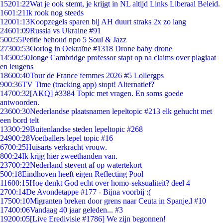
152
01:22
Wat je ook stemt, je krijgt in NL altijd Links Liberaal Beleid.
16
01:21
Ik rook nog steeds
120
01:13
Koopzegels sparen bij AH duurt straks 2x zo lang
246
01:09
Russia vs Ukraine #91
5
00:55
Petitie behoud npo 5 Soul & Jazz
273
00:53
Oorlog in Oekraïne #1318 Drone baby drone
145
00:50
Jonge Cambridge professor stapt op na claims over plagiaat
en leugens
186
00:40
Tour de France femmes 2026 #5 Lollergps
9
00:36
TV Time (tracking app) stopt! Alternatief?
147
00:32
[AKQ] #3384 Topic met vragen. En soms goede
antwoorden.
236
00:30
Nederlandse plaatsnamen lepeltopic #213 elk gehucht met
een bord telt
133
00:29
Buitenlandse steden lepeltopic #268
249
00:28
Voetballers lepel topic #16
67
00:25
Huisarts verkracht vrouw.
8
00:24
Ik krijg hier zweethanden van.
237
00:22
Nederland stevent af op watertekort
5
00:18
Eindhoven heeft eigen Reflecting Pool
116
00:15
Hoe denkt God echt over homo-seksualiteit? deel 4
27
00:14
De Avondetappe #177 - Bijna voorbij :(
175
00:10
Migranten breken door grens naar Ceuta in Spanje,l #10
174
00:06
Vandaag 40 jaar geleden... #3
192
00:05
[Live Eredivisie #1786] We zijn begonnen!