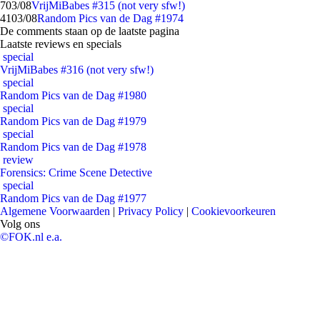
7
03/08
VrijMiBabes #315 (not very sfw!)
41
03/08
Random Pics van de Dag #1974
De comments staan op de laatste pagina
Laatste reviews en specials
special
VrijMiBabes #316 (not very sfw!)
special
Random Pics van de Dag #1980
special
Random Pics van de Dag #1979
special
Random Pics van de Dag #1978
review
Forensics: Crime Scene Detective
special
Random Pics van de Dag #1977
Algemene Voorwaarden
|
Privacy Policy
|
Cookievoorkeuren
Volg ons
©FOK.nl e.a.