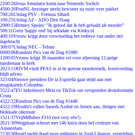
22
00:28
Jesus Simulator komt naar Nintendo Switch
45
00:26
PostNL-bezorger steekt bewoner na ruzie over pakket
7
00:26
Uitslag PSV - Fortuna Sittard
1
00:25
Uitslag AZ - ADO Den Haag
29
00:13
Britney Spears: "Ik geloof dat ik heb gefaald als moeder"
5
00:11
Geen 'happy end' bij seksdate via Kinky.nl
4
00:10
Vrouw krijgt door verwisseling het embryo van ander stel
ingebracht
3
00:07
Uitslag NEC - Telstar
60
00:06
Random Pics van de Dag #1980
12
00:05
Vrouw krijgt 30 maanden cel voor afpersing 12-jarige
misdienaar in kerk
20
23:11
RIVM vindt PFAS in al de geteste moedermelk, borstvoeding
blijft advies
3
23:04
Nieuwe president De la Espriella gaat strijd aan met
drugskartels Colombia
55
22:47
EU bekritiseert Meta en TikTok om verspreiden desinformatie
Ceuta
43
22:22
Random Pics van de Dag #1448
43
22:19
Houthi's vallen Saoedi-Arabië en Jemen aan, dreigen met
blokkade olieroute
15
21:37
VrijMiBabes #316 (not very sfw!)
26
21:30
Wegpiraat scheurt met 146 km/u door het centrum van
Amsterdam
72
20:58
Israël meldt dood twee militairen in Zuid-Libanon, vergelding