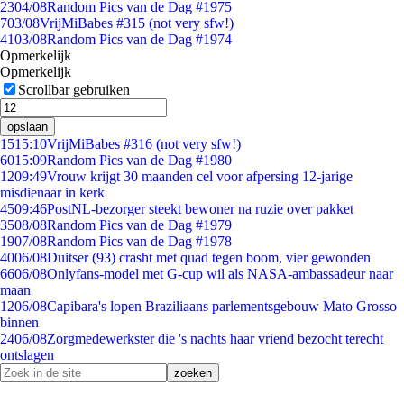
23
04/08
Random Pics van de Dag #1975
7
03/08
VrijMiBabes #315 (not very sfw!)
41
03/08
Random Pics van de Dag #1974
Opmerkelijk
Opmerkelijk
Scrollbar gebruiken
opslaan
15
15:10
VrijMiBabes #316 (not very sfw!)
60
15:09
Random Pics van de Dag #1980
12
09:49
Vrouw krijgt 30 maanden cel voor afpersing 12-jarige
misdienaar in kerk
45
09:46
PostNL-bezorger steekt bewoner na ruzie over pakket
35
08/08
Random Pics van de Dag #1979
19
07/08
Random Pics van de Dag #1978
40
06/08
Duitser (93) crasht met quad tegen boom, vier gewonden
66
06/08
Onlyfans-model met G-cup wil als NASA-ambassadeur naar
maan
12
06/08
Capibara's lopen Braziliaans parlementsgebouw Mato Grosso
binnen
24
06/08
Zorgmedewerkster die 's nachts haar vriend bezocht terecht
ontslagen