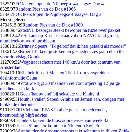
15
25/07
FOK!kers lopen de Nijmeegse 4-daagse: Dag 4
83
25/07
Random Pics van de Dag #1966
5
24/07
FOK!kers lopen de Nijmeegse 4-daagse: Dag 3
Meest gelezen
47345
15:09
Random Pics van de Dag #1980
1648
09:46
PostNL-bezorger steekt bewoner na ruzie over pakket
1599
12:42
VS: kans op Russische aanval op NAVO-land groeit,
munitietekort wordt probleem
1508
13:26
Britney Spears: "Ik geloof dat ik heb gefaald als moeder"
1136
12:28
Broer 135 keer gestoken en gesneden: zes jaar cel en tbs
voor doodslag Gouda
1127
09:32
Wegpiraat scheurt met 146 km/u door het centrum van
Amsterdam
1054
10:16
EU bekritiseert Meta en TikTok om verspreiden
desinformatie Ceuta
1038
09:49
Vrouw krijgt 30 maanden cel voor afpersing 12-jarige
misdienaar in kerk
1008
20:11
Geen 'happy end' bij seksdate via Kinky.nl
949
09:53
Houthi's vallen Saoedi-Arabië en Jemen aan, dreigen met
blokkade olieroute
910
12:17
RIVM vindt PFAS in al de geteste moedermelk,
borstvoeding blijft advies
896
09:45
Trailers kijken: de bioscoopreleases van week 32
819
15:00
Jesus Simulator komt naar Nintendo Switch
720
09:28
Aanhoudende droogte veroorzaakt scheuren in dijken Zuid-