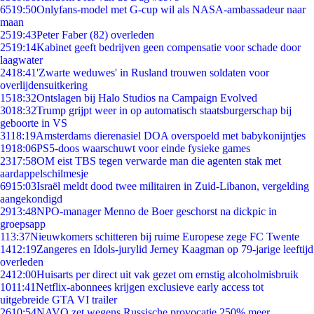
65
19:50
Onlyfans-model met G-cup wil als NASA-ambassadeur naar
maan
25
19:43
Peter Faber (82) overleden
25
19:14
Kabinet geeft bedrijven geen compensatie voor schade door
laagwater
24
18:41
'Zwarte weduwes' in Rusland trouwen soldaten voor
overlijdensuitkering
15
18:32
Ontslagen bij Halo Studios na Campaign Evolved
30
18:32
Trump grijpt weer in op automatisch staatsburgerschap bij
geboorte in VS
31
18:19
Amsterdams dierenasiel DOA overspoeld met babykonijntjes
19
18:06
PS5-doos waarschuwt voor einde fysieke games
23
17:58
OM eist TBS tegen verwarde man die agenten stak met
aardappelschilmesje
69
15:03
Israël meldt dood twee militairen in Zuid-Libanon, vergelding
aangekondigd
29
13:48
NPO-manager Menno de Boer geschorst na dickpic in
groepsapp
1
13:37
Nieuwkomers schitteren bij ruime Europese zege FC Twente
14
12:19
Zangeres en Idols-jurylid Jerney Kaagman op 79-jarige leeftijd
overleden
24
12:00
Huisarts per direct uit vak gezet om ernstig alcoholmisbruik
10
11:41
Netflix-abonnees krijgen exclusieve early access tot
uitgebreide GTA VI trailer
26
10:54
NAVO zet wegens Russische provocatie 250% meer