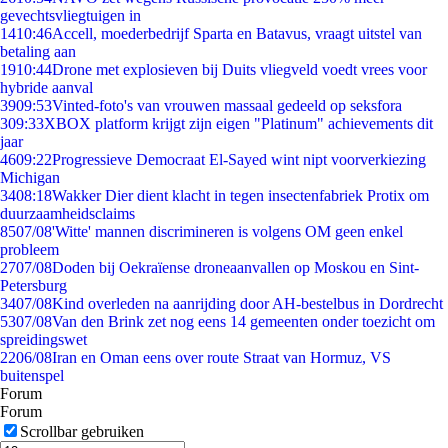
gevechtsvliegtuigen in
14
10:46
Accell, moederbedrijf Sparta en Batavus, vraagt uitstel van
betaling aan
19
10:44
Drone met explosieven bij Duits vliegveld voedt vrees voor
hybride aanval
39
09:53
Vinted-foto's van vrouwen massaal gedeeld op seksfora
3
09:33
XBOX platform krijgt zijn eigen "Platinum" achievements dit
jaar
46
09:22
Progressieve Democraat El-Sayed wint nipt voorverkiezing
Michigan
34
08:18
Wakker Dier dient klacht in tegen insectenfabriek Protix om
duurzaamheidsclaims
85
07/08
'Witte' mannen discrimineren is volgens OM geen enkel
probleem
27
07/08
Doden bij Oekraïense droneaanvallen op Moskou en Sint-
Petersburg
34
07/08
Kind overleden na aanrijding door AH-bestelbus in Dordrecht
53
07/08
Van den Brink zet nog eens 14 gemeenten onder toezicht om
spreidingswet
22
06/08
Iran en Oman eens over route Straat van Hormuz, VS
buitenspel
Forum
Forum
Scrollbar gebruiken