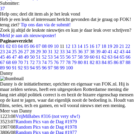
Submitter:
37
Help ons; deel dit item als je het leuk vond
Heb je een leuk of interessant bericht gevonden dat je graag op FOK!
terug ziet?
Tip ons dan via de submit!
Zoek jij altijd de leukste nieuwtjes en kun je daar leuk over schrijven?
Meld je aan als nieuwsposter!
Paginaoverzicht
01
02
03
04
05
06
07
08
09
10
11
12
13
14
15
16
17
18
19
20
21
22
23
24
25
26
27
28
29
30
31
32
33
34
35
36
37
38
39
40
41
42
43
44
45
46
47
48
49
50
51
52
53
54
55
56
57
58
59
60
61
62
63
64
65
66
67
68
69
70
71
72
73
74
75
76
77
78
79
80
81
82
83
84
85
86
87
88
89
90
91
92
93
94
95
96
97
98
99
100
Danny
Danny is de initiatiefnemer, oprichter en eigenaar van FOK.nl. Hij is
maar zelden serieus, heeft een uitgesproken Rotterdamse mening die
lang niet altijd politiek correct is en bezit de bizarre eigenschap mensen
op de kast te jagen, waar dat eigenlijk nooit de bedoeling is. Houdt van
films, series, tech en gamen, en wil vooral nieuws met een mening.
Meer van Danny
12
23:08
VrijMiBabes #316 (not very sfw!)
35
23:07
Random Pics van de Dag #1979
19
07/08
Random Pics van de Dag #1978
38
06/08
Random Pics van de Dag #1977