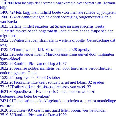
11
01:06
Benzineprijs daalt verder, onzekerheid over Straat van Hormuz
blijft
14
00:42
Meta krijgt half miljard boete voor mentale schade bij jongeren
19
00:12
Vier aanhoudingen na doodsbedreiging burgemeester Depla
van Breda
18
23:32
Italië hindert reizigers uit Spanje na migratiecrisis Ceuta
11
23:30
Smokkelbende opgerold in Spanje, verdienden miljoenen aan
migranten
59
22:53
Waterschappen slaan alarm wegens droogte: Gereedschapskist
leeg
47
22:43
Trump wil dat J.D. Vance hem in 2028 opvolgt
34
22:32
Ceuta-leider noemt Marokkaanse grensaanval door migranten
'gruweldaad'
38
22:29
Random Pics van de Dag #1977
38
22:28
Spaanse politie: minstens tien voor terrorisme veroordeelden
onder migranten Ceuta
15
22:25
Long live the 7th of October
30
22:20
Tropische hitte keert zondag terug met lokaal 32 graden
7
21:52
Trailers kijken: de bioscoopreleases van week 32
46
21:30
Spoedberaad EU na crisis Ceuta, moeten we onze
buitengrenzen beter bewaken?
24
21:01
Denemarken pakt AI-gebruik in scholen aan: extra mondelinge
examens
36
20:20
Duitser (93) crasht met quad tegen boom, vier gewonden
35
19:58
Random Pics van de Dag #1979