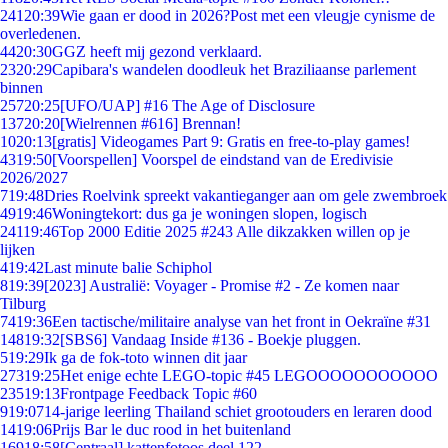
241
20:39
Wie gaan er dood in 2026?Post met een vleugje cynisme de
overledenen.
44
20:30
GGZ heeft mij gezond verklaard.
23
20:29
Capibara's wandelen doodleuk het Braziliaanse parlement
binnen
257
20:25
[UFO/UAP] #16 The Age of Disclosure
137
20:20
[Wielrennen #616] Brennan!
10
20:13
[gratis] Videogames Part 9: Gratis en free-to-play games!
43
19:50
[Voorspellen] Voorspel de eindstand van de Eredivisie
2026/2027
7
19:48
Dries Roelvink spreekt vakantieganger aan om gele zwembroek
49
19:46
Woningtekort: dus ga je woningen slopen, logisch
241
19:46
Top 2000 Editie 2025 #243 Alle dikzakken willen op je
lijken
4
19:42
Last minute balie Schiphol
8
19:39
[2023] Australië: Voyager - Promise #2 - Ze komen naar
Tilburg
74
19:36
Een tactische/militaire analyse van het front in Oekraïne #31
148
19:32
[SBS6] Vandaag Inside #136 - Boekje pluggen.
5
19:29
Ik ga de fok-toto winnen dit jaar
273
19:25
Het enige echte LEGO-topic #45 LEGOOOOOOOOOOO
235
19:13
Frontpage Feedback Topic #60
9
19:07
14-jarige leerling Thailand schiet grootouders en leraren dood
14
19:06
Prijs Bar le duc rood in het buitenland
169
18:58
[Centraal] kattenfotoos deel 122