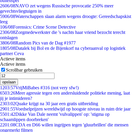
buitenspel
26
06/08
NAVO zet wegens Russische provocatie 250% meer
gevechtsvliegtuigen in
59
06/08
Waterschappen slaan alarm wegens droogte: Gereedschapskist
leeg
1
06/08
Forensics: Crime Scene Detective
23
06/08
Zorgmedewerkster die 's nachts haar vriend bezocht terecht
ontslagen
38
06/08
Random Pics van de Dag #1977
18
05/08
Datalek bij Bol en de Bijenkorf na cyberaanval op logistiek
partner Ceva
Actieve items
Actieve items
Scrollbar gebruiken
opslaan
12
03:57
VrijMiBabes #316 (not very sfw!)
65
03:26
Meer agressie tegen een andersluidende politieke mening, laat
jij je intimideren?
23
03:02
Quake krijgt na 30 jaar een gratis uitbreiding
29
01:55
Voedselprijzen wereldwijd op hoogste niveau in ruim drie jaar
55
01:42
Dikke Van Dale neemt 'vulvalippen' op: 'stigma op
schaamlippen doorbreken'
22
01:08
CDA en D66 willen ingrijpen tegen 'gluurbrillen' die mensen
ongemerkt filmen