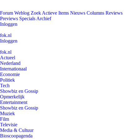
Forum
Weblog
Zoek
Actieve Items
Nieuws
Columns
Reviews
Previews
Specials
Archief
Inloggen
fok.nl
Inloggen
fok.nl
Actueel
Nederland
Internationaal
Economie
Politiek
Tech
Showbiz en Gossip
Opmerkelijk
Entertainment
Showbiz en Gossip
Muziek
Film
Televisie
Media & Cultuur
Bioscoopagenda