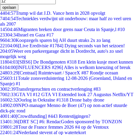
opslaan
44
04:57
Trump wil dat J.D. Vance hem in 2028 opvolgt
74
04:54
Techniekles verdwijnt uit onderbouw: maar half zo veel uren
als 2007
145
04:46
Migranten breken door grens naar Ceuta in Spanje,l #10
233
04:34
Israel en Gaza #17
96
04:30
Koopzegels sparen bij AH duurt straks 2x zo lang
221
04:06
[Live Eredivisie #1784] Dying seconds van het seizoen!
2
04:05
Weer een parkeergarage dicht in Dordrecht, auto's zo snel
mogelijk weg
118
04:03
[SBS6] De Bondgenoten #318 Een klein kusje moet kunnen
61
04:00
[INFLUENCERS #296] Alles is welkom kneuzing of breuk
248
03:29
[Centraal] Ruimtevaart / SpaceX #87 Rondje oceaan
256
03:11
Totale zonsverduistering 12-08-2026 (Groenland, IJsland en
Spanje) #1
30
02:39
Transfergeruchten en contractverlenging #83
70
02:33
GTA VI #12 GTA VI Extended look 27 Augustus Netflix/YT
160
02:32
Oorlog in Oekraïne #1318 Drone baby drone
149
02:09
NPO-manager Menno de Boer (47) op non-actief stuurde
dick-pic rond
40
01:40
[Crowdfunding] #443 Rentestijgingen?
134
01:36
[DRT SC] #6: RendacGoden sponsored by TONZON
198
01:28
Tour de France femmes 2026 #4 op de Ventoux
224
01:24
Nederland stevent af op watertekort