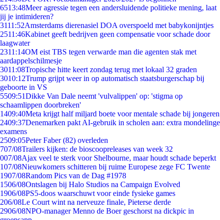
65
13:48
Meer agressie tegen een andersluidende politieke mening, laat
jij je intimideren?
31
11:52
Amsterdams dierenasiel DOA overspoeld met babykonijntjes
25
11:46
Kabinet geeft bedrijven geen compensatie voor schade door
laagwater
23
11:14
OM eist TBS tegen verwarde man die agenten stak met
aardappelschilmesje
30
11:08
Tropische hitte keert zondag terug met lokaal 32 graden
30
10:12
Trump grijpt weer in op automatisch staatsburgerschap bij
geboorte in VS
55
09:51
Dikke Van Dale neemt 'vulvalippen' op: 'stigma op
schaamlippen doorbreken'
14
09:40
Meta krijgt half miljard boete voor mentale schade bij jongeren
24
09:37
Denemarken pakt AI-gebruik in scholen aan: extra mondelinge
examens
25
09:05
Peter Faber (82) overleden
7
07/08
Trailers kijken: de bioscoopreleases van week 32
0
07/08
Ajax veel te sterk voor Shelbourne, maar houdt schade beperkt
1
07/08
Nieuwkomers schitteren bij ruime Europese zege FC Twente
19
07/08
Random Pics van de Dag #1978
15
06/08
Ontslagen bij Halo Studios na Campaign Evolved
19
06/08
PS5-doos waarschuwt voor einde fysieke games
2
06/08
Le Court wint na nerveuze finale, Pieterse derde
29
06/08
NPO-manager Menno de Boer geschorst na dickpic in
groepsapp