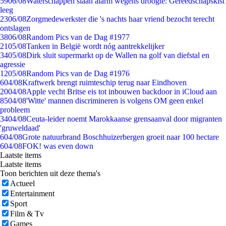
59
06/08
Waterschappen slaan alarm wegens droogte: Gereedschapskist
leeg
23
06/08
Zorgmedewerkster die 's nachts haar vriend bezocht terecht
ontslagen
38
06/08
Random Pics van de Dag #1977
21
05/08
Tanken in België wordt nóg aantrekkelijker
34
05/08
Dirk sluit supermarkt op de Wallen na golf van diefstal en
agressie
12
05/08
Random Pics van de Dag #1976
6
04/08
Kraftwerk brengt ruimteschip terug naar Eindhoven
20
04/08
Apple vecht Britse eis tot inbouwen backdoor in iCloud aan
85
04/08
'Witte' mannen discrimineren is volgens OM geen enkel
probleem
34
04/08
Ceuta-leider noemt Marokkaanse grensaanval door migranten
'gruweldaad'
6
04/08
Grote natuurbrand Boschhuizerbergen groeit naar 100 hectare
6
04/08
FOK! was even down
Laatste items
Laatste items
Toon berichten uit deze thema's
Actueel
Entertainment
Sport
Film & Tv
Games