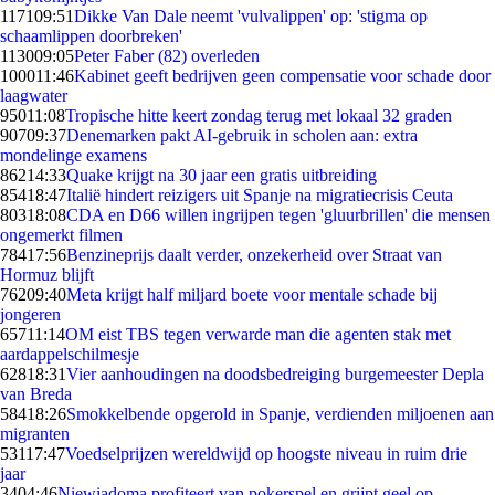
1171
09:51
Dikke Van Dale neemt 'vulvalippen' op: 'stigma op
schaamlippen doorbreken'
1130
09:05
Peter Faber (82) overleden
1000
11:46
Kabinet geeft bedrijven geen compensatie voor schade door
laagwater
950
11:08
Tropische hitte keert zondag terug met lokaal 32 graden
907
09:37
Denemarken pakt AI-gebruik in scholen aan: extra
mondelinge examens
862
14:33
Quake krijgt na 30 jaar een gratis uitbreiding
854
18:47
Italië hindert reizigers uit Spanje na migratiecrisis Ceuta
803
18:08
CDA en D66 willen ingrijpen tegen 'gluurbrillen' die mensen
ongemerkt filmen
784
17:56
Benzineprijs daalt verder, onzekerheid over Straat van
Hormuz blijft
762
09:40
Meta krijgt half miljard boete voor mentale schade bij
jongeren
657
11:14
OM eist TBS tegen verwarde man die agenten stak met
aardappelschilmesje
628
18:31
Vier aanhoudingen na doodsbedreiging burgemeester Depla
van Breda
584
18:26
Smokkelbende opgerold in Spanje, verdienden miljoenen aan
migranten
531
17:47
Voedselprijzen wereldwijd op hoogste niveau in ruim drie
jaar
34
04:46
Niewiadoma profiteert van pokerspel en grijpt geel op