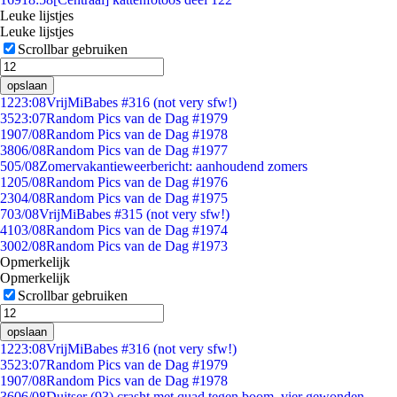
Leuke lijstjes
Leuke lijstjes
Scrollbar gebruiken
opslaan
12
23:08
VrijMiBabes #316 (not very sfw!)
35
23:07
Random Pics van de Dag #1979
19
07/08
Random Pics van de Dag #1978
38
06/08
Random Pics van de Dag #1977
5
05/08
Zomervakantieweerbericht: aanhoudend zomers
12
05/08
Random Pics van de Dag #1976
23
04/08
Random Pics van de Dag #1975
7
03/08
VrijMiBabes #315 (not very sfw!)
41
03/08
Random Pics van de Dag #1974
30
02/08
Random Pics van de Dag #1973
Opmerkelijk
Opmerkelijk
Scrollbar gebruiken
opslaan
12
23:08
VrijMiBabes #316 (not very sfw!)
35
23:07
Random Pics van de Dag #1979
19
07/08
Random Pics van de Dag #1978
36
06/08
Duitser (93) crasht met quad tegen boom, vier gewonden