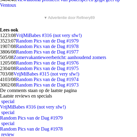
Ventoux
▼ Advertentie door Refinery89
Lees ook
12
23:08
VrijMiBabes #316 (not very sfw!)
35
23:07
Random Pics van de Dag #1979
19
07/08
Random Pics van de Dag #1978
38
06/08
Random Pics van de Dag #1977
5
05/08
Zomervakantieweerbericht: aanhoudend zomers
12
05/08
Random Pics van de Dag #1976
23
04/08
Random Pics van de Dag #1975
7
03/08
VrijMiBabes #315 (not very sfw!)
41
03/08
Random Pics van de Dag #1974
30
02/08
Random Pics van de Dag #1973
De comments staan op de laatste pagina
Laatste reviews en specials
special
VrijMiBabes #316 (not very sfw!)
special
Random Pics van de Dag #1979
special
Random Pics van de Dag #1978
review