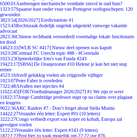
65
00:01
Aanbrengen mechanische ventilatie zinvol in oud huis?
13
23:57
Spaanse kust onder vuur van Portugese oorlogsschepen: 120
gewonden
38
23:54
[2026/2027] Eredivisietoto #1
15
23:43
Rechtszaak dodelijk ongeluk uitgesteld vanwege vakantie
advocaat
28
23:36
Chinese rechtbank veroordeelt voormalige lokale functionaris
tot dood
146
23:31
[WLR SC #417] Nieuw deel openen was kaputt
16
23:28
Centraal FC Utrecht topic #88 - #CorreiaIn
10
23:23
Opmerkelijke foto's van Funda #243
194
23:17
[SBS6] De Oranjezomer #10 Helene je kan het niet stop
ermee
45
23:16
Jezelf gelukkig voelen als vrijgezelle vijftiger
19
23:07
Peter Faber is overleden
73
22:48
Afvallen met injecties #4
110
22:45
[FOK!Voetbalmanager 2026/2027] #1 We zijn er weer
118
22:37
Jonge Cambridge professor stapt op na claims over plagiaat
en leugens
90
22:36
ARC Raiders #7 - Don’t forget about Stella Montis
144
22:27
Verander één letter: Expert #91 (10 letters)
32
22:27
Congo verbiedt export van koper en kobalt, Europa zal
gevolgen voelen
51
22:23
Verander één letter: Expert #143 (9 letters)
182
22:22
Post hier zo vaak mogelijk om 22:22 uur #76