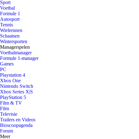
Sport
Voetbal
Formule 1
Autosport
Tennis
Wielrennen
Schaatsen
Wintersporten
Managerspelen
Voetbalmanager
Formule 1-manager
Games
PC
Playstation 4
Xbox One
Nintendo Switch
Xbox Series X|S
PlayStation 5
Film & TV
Film
Televisie
Trailers en Videos
Bioscoopagenda
Forum
Meer