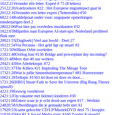
16
22:21
Verander één letter. Expert # 75 (8 letters)
251
22:20
Asielzoekers #22 : Het Europese migratiepact gaat in
201
22:16
Verander een letter expert (7lettereditie) #50
68
22:14
Roddelpraat onder vuur: ongepaste opmerkingen
minderjarigen deel 2
280
22:06
Post hier pas overleden muzikanten #32
18
22:03
Miljarden naar Europese AI-start-ups: Nederland profiteert
flink mee
289
21:55
[Dagboek] Veel aan hoofd - Deel 27
161
21:54
Via Pecunia - Het geld ligt op straat! #2
17
21:50
William Orbit overleden
218
21:48
Oorlog Iran #136 Bridge and powerplant day incoming?
81
21:48
Meer dan 40 uur werken.
294
21:43
Het Atletiektopic #72
113
21:37
The Killers #21 Imploding The Mirage Tour
173
21:28
Wat is jullie binnenhuistemperatuur? #81 Horrorzomer
100
21:28
Teltopic #1563 tel door en door en door....
17
21:26
[HBO] Stuart Fails to Save the Universe (Big Bang Theory
spinoff)
42
21:19
Eeuwig voortleven
24
21:12
Op vakantie met (kleine) kinderen #30
143
21:08
Zaken waar je je echt dood aan ergert #17 - Werklui
248
20:58
Afbeeldingen die je gemaakt hebt met AI
179
20:53
Laatst gekochte CD/LP/MuziekDVD deel 75 | koopjes
118
20:45
Het RLS Social Media-topic #160 Zonder Kolonel!!