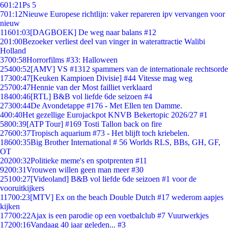
6
01:21
Ps 5
7
01:12
Nieuwe Europese richtlijn: vaker repareren ipv vervangen voor
nieuw
116
01:03
[DAGBOEK] De weg naar balans #12
2
01:00
Bezoeker verliest deel van vinger in waterattractie Walibi
Holland
37
00:58
Horrorfilms #33: Halloween
254
00:52
[AMV] VS #1312 spammers van de internationale rechtsorde
173
00:47
[Keuken Kampioen Divisie] #44 Vitesse mag weg
257
00:47
Hennie van der Most failliet verklaard
184
00:46
[RTL] B&B vol liefde 6de seizoen #4
273
00:44
De Avondetappe #176 - Met Ellen ten Damme.
4
00:40
Het gezellige Eurojackpot KNVB Bekertopic 2026/27 #1
58
00:39
[ATP Tour] #169 Tosti Tallon back on fire
276
00:37
Tropisch aquarium #73 - Het blijft toch kriebelen.
186
00:35
Big Brother International # 56 Worlds RLS, BBs, GH, GF,
OT
202
00:32
Politieke meme's en spotprenten #11
92
00:31
Vrouwen willen geen man meer #30
251
00:27
[Videoland] B&B vol liefde 6de seizoen #1 voor de
vooruitkijkers
117
00:23
[MTV] Ex on the beach Double Dutch #17 wederom aapjes
kijken
177
00:22
Ajax is een parodie op een voetbalclub #7 Vuurwerkjes
172
00:16
Vandaag 40 jaar geleden... #3