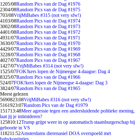
12
05/08
Random Pics van de Dag #1976
23
04/08
Random Pics van de Dag #1975
7
03/08
VrijMiBabes #315 (not very sfw!)
41
03/08
Random Pics van de Dag #1974
30
02/08
Random Pics van de Dag #1973
44
01/08
Random Pics van de Dag #1972
49
31/07
Random Pics van de Dag #1971
36
30/07
Random Pics van de Dag #1970
44
29/07
Random Pics van de Dag #1969
32
28/07
Random Pics van de Dag #1968
40
27/07
Random Pics van de Dag #1967
14
27/07
VrijMiBabes #314 (not very sfw!)
15
25/07
FOK!kers lopen de Nijmeegse 4-daagse: Dag 4
83
25/07
Random Pics van de Dag #1966
5
24/07
FOK!kers lopen de Nijmeegse 4-daagse: Dag 3
38
24/07
Random Pics van de Dag #1965
Meest gelezen
56908
23:08
VrijMiBabes #316 (not very sfw!)
51619
23:07
Random Pics van de Dag #1979
1517
13:48
Meer agressie tegen een andersluidende politieke mening,
laat jij je intimideren?
1258
10:12
Trump grijpt weer in op automatisch staatsburgerschap bij
geboorte in VS
1182
11:52
Amsterdams dierenasiel DOA overspoeld met
babykonijntjes