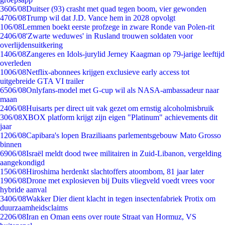
36
06/08
Duitser (93) crasht met quad tegen boom, vier gewonden
47
06/08
Trump wil dat J.D. Vance hem in 2028 opvolgt
1
06/08
Lemmen boekt eerste profzege in zware Ronde van Polen-rit
24
06/08
'Zwarte weduwes' in Rusland trouwen soldaten voor
overlijdensuitkering
14
06/08
Zangeres en Idols-jurylid Jerney Kaagman op 79-jarige leeftijd
overleden
10
06/08
Netflix-abonnees krijgen exclusieve early access tot
uitgebreide GTA VI trailer
65
06/08
Onlyfans-model met G-cup wil als NASA-ambassadeur naar
maan
24
06/08
Huisarts per direct uit vak gezet om ernstig alcoholmisbruik
3
06/08
XBOX platform krijgt zijn eigen "Platinum" achievements dit
jaar
12
06/08
Capibara's lopen Braziliaans parlementsgebouw Mato Grosso
binnen
69
06/08
Israël meldt dood twee militairen in Zuid-Libanon, vergelding
aangekondigd
15
06/08
Hiroshima herdenkt slachtoffers atoombom, 81 jaar later
19
06/08
Drone met explosieven bij Duits vliegveld voedt vrees voor
hybride aanval
34
06/08
Wakker Dier dient klacht in tegen insectenfabriek Protix om
duurzaamheidsclaims
22
06/08
Iran en Oman eens over route Straat van Hormuz, VS