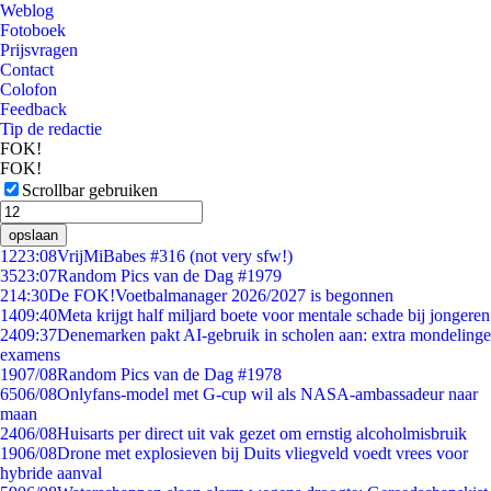
Weblog
Fotoboek
Prijsvragen
Contact
Colofon
Feedback
Tip de redactie
FOK!
FOK!
Scrollbar gebruiken
opslaan
12
23:08
VrijMiBabes #316 (not very sfw!)
35
23:07
Random Pics van de Dag #1979
2
14:30
De FOK!Voetbalmanager 2026/2027 is begonnen
14
09:40
Meta krijgt half miljard boete voor mentale schade bij jongeren
24
09:37
Denemarken pakt AI-gebruik in scholen aan: extra mondelinge
examens
19
07/08
Random Pics van de Dag #1978
65
06/08
Onlyfans-model met G-cup wil als NASA-ambassadeur naar
maan
24
06/08
Huisarts per direct uit vak gezet om ernstig alcoholmisbruik
19
06/08
Drone met explosieven bij Duits vliegveld voedt vrees voor
hybride aanval