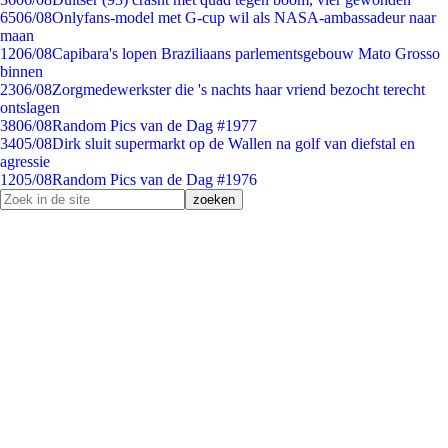
65
06/08
Onlyfans-model met G-cup wil als NASA-ambassadeur naar
maan
12
06/08
Capibara's lopen Braziliaans parlementsgebouw Mato Grosso
binnen
23
06/08
Zorgmedewerkster die 's nachts haar vriend bezocht terecht
ontslagen
38
06/08
Random Pics van de Dag #1977
34
05/08
Dirk sluit supermarkt op de Wallen na golf van diefstal en
agressie
12
05/08
Random Pics van de Dag #1976