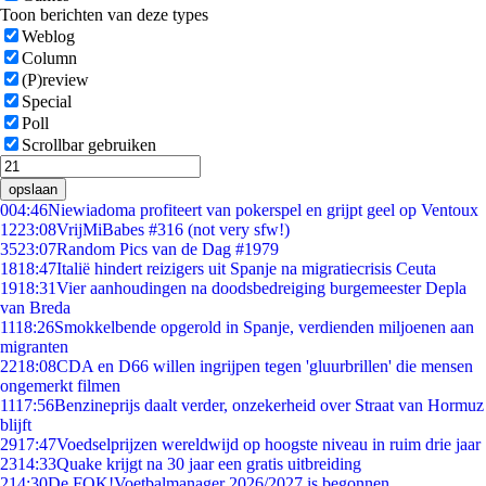
Toon berichten van deze types
Weblog
Column
(P)review
Special
Poll
Scrollbar gebruiken
opslaan
0
04:46
Niewiadoma profiteert van pokerspel en grijpt geel op Ventoux
12
23:08
VrijMiBabes #316 (not very sfw!)
35
23:07
Random Pics van de Dag #1979
18
18:47
Italië hindert reizigers uit Spanje na migratiecrisis Ceuta
19
18:31
Vier aanhoudingen na doodsbedreiging burgemeester Depla
van Breda
11
18:26
Smokkelbende opgerold in Spanje, verdienden miljoenen aan
migranten
22
18:08
CDA en D66 willen ingrijpen tegen 'gluurbrillen' die mensen
ongemerkt filmen
11
17:56
Benzineprijs daalt verder, onzekerheid over Straat van Hormuz
blijft
29
17:47
Voedselprijzen wereldwijd op hoogste niveau in ruim drie jaar
23
14:33
Quake krijgt na 30 jaar een gratis uitbreiding
2
14:30
De FOK!Voetbalmanager 2026/2027 is begonnen