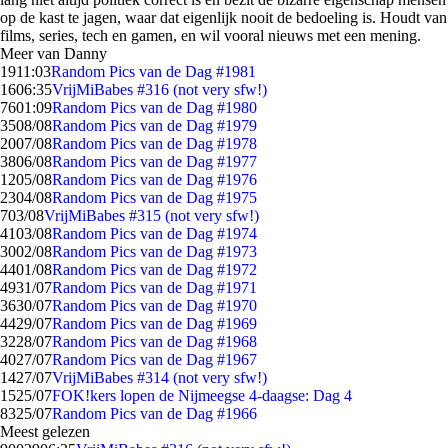
op de kast te jagen, waar dat eigenlijk nooit de bedoeling is. Houdt van
films, series, tech en gamen, en wil vooral nieuws met een mening.
Meer van Danny
19
11:03
Random Pics van de Dag #1981
16
06:35
VrijMiBabes #316 (not very sfw!)
76
01:09
Random Pics van de Dag #1980
35
08/08
Random Pics van de Dag #1979
20
07/08
Random Pics van de Dag #1978
38
06/08
Random Pics van de Dag #1977
12
05/08
Random Pics van de Dag #1976
23
04/08
Random Pics van de Dag #1975
7
03/08
VrijMiBabes #315 (not very sfw!)
41
03/08
Random Pics van de Dag #1974
30
02/08
Random Pics van de Dag #1973
44
01/08
Random Pics van de Dag #1972
49
31/07
Random Pics van de Dag #1971
36
30/07
Random Pics van de Dag #1970
44
29/07
Random Pics van de Dag #1969
32
28/07
Random Pics van de Dag #1968
40
27/07
Random Pics van de Dag #1967
14
27/07
VrijMiBabes #314 (not very sfw!)
15
25/07
FOK!kers lopen de Nijmeegse 4-daagse: Dag 4
83
25/07
Random Pics van de Dag #1966
Meest gelezen