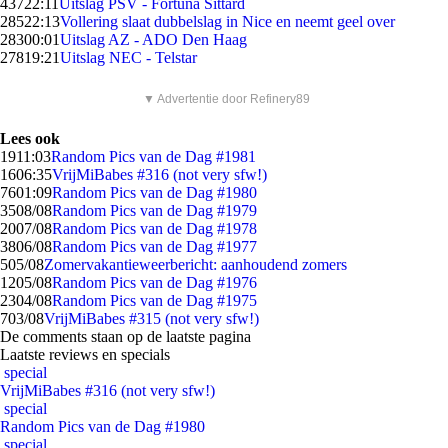
437
22:11
Uitslag PSV - Fortuna Sittard
285
22:13
Vollering slaat dubbelslag in Nice en neemt geel over
283
00:01
Uitslag AZ - ADO Den Haag
278
19:21
Uitslag NEC - Telstar
▼ Advertentie door Refinery89
Lees ook
19
11:03
Random Pics van de Dag #1981
16
06:35
VrijMiBabes #316 (not very sfw!)
76
01:09
Random Pics van de Dag #1980
35
08/08
Random Pics van de Dag #1979
20
07/08
Random Pics van de Dag #1978
38
06/08
Random Pics van de Dag #1977
5
05/08
Zomervakantieweerbericht: aanhoudend zomers
12
05/08
Random Pics van de Dag #1976
23
04/08
Random Pics van de Dag #1975
7
03/08
VrijMiBabes #315 (not very sfw!)
De comments staan op de laatste pagina
Laatste reviews en specials
special
VrijMiBabes #316 (not very sfw!)
special
Random Pics van de Dag #1980
special