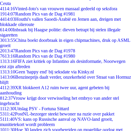
Ceuta
41
14:16
Vinted-foto's van vrouwen massaal gedeeld op seksfora
19
14:07
Random Pics van de Dag #1981
44
14:03
Houthi's vallen Saoedi-Arabië en Jemen aan, dreigen met
blokkade olieroute
6
14:00
Inbraak bij Haagse politie: dieven betrapt bij stelen illegale
sigaretten
30
13:55
China boekt doorbraak in eigen chipmachines, druk op ASML
groeit
20
13:47
Random Pics van de Dag #1978
76
13:16
Random Pics van de Dag #1980
13
13:16
FIFA ziet kritiek op Infantino als desinformatie, Noorwegen
eist zijn aftreden
13
13:10
Geen 'happy end' bij seksdate via Kinky.nl
14
13:06
Benzineprijs daalt verder, onzekerheid over Straat van Hormuz
blijft
41
12:39
XR blokkeert A12 ruim twee uur, agent gebeten bij
aanhouding
8
12:37
Vrouw krijgt door verwisseling het embryo van ander stel
ingebracht
11
12:30
Uitslag PSV - Fortuna Sittard
53
11:42
PostNL-bezorger steekt bewoner na ruzie over pakket
51
11:40
VS: kans op Russische aanval op NAVO-land groeit,
munitietekort wordt probleem
10
11:30
Hoe 30 landen zich voorbereiden op mogelijke oorlog met