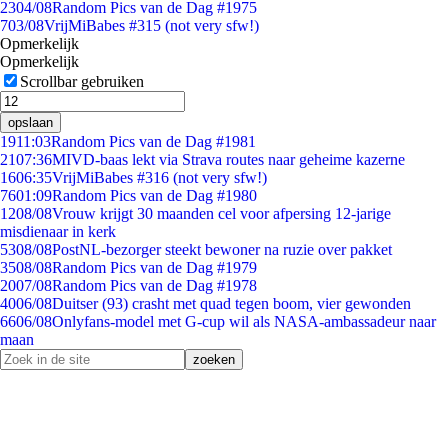
23
04/08
Random Pics van de Dag #1975
7
03/08
VrijMiBabes #315 (not very sfw!)
Opmerkelijk
Opmerkelijk
Scrollbar gebruiken
opslaan
19
11:03
Random Pics van de Dag #1981
21
07:36
MIVD-baas lekt via Strava routes naar geheime kazerne
16
06:35
VrijMiBabes #316 (not very sfw!)
76
01:09
Random Pics van de Dag #1980
12
08/08
Vrouw krijgt 30 maanden cel voor afpersing 12-jarige
misdienaar in kerk
53
08/08
PostNL-bezorger steekt bewoner na ruzie over pakket
35
08/08
Random Pics van de Dag #1979
20
07/08
Random Pics van de Dag #1978
40
06/08
Duitser (93) crasht met quad tegen boom, vier gewonden
66
06/08
Onlyfans-model met G-cup wil als NASA-ambassadeur naar
maan