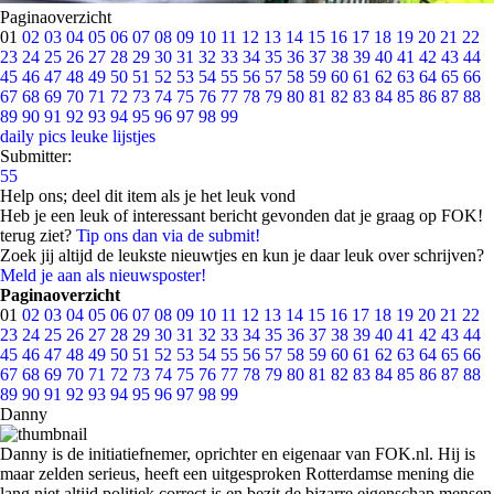
Paginaoverzicht
01
02
03
04
05
06
07
08
09
10
11
12
13
14
15
16
17
18
19
20
21
22
23
24
25
26
27
28
29
30
31
32
33
34
35
36
37
38
39
40
41
42
43
44
45
46
47
48
49
50
51
52
53
54
55
56
57
58
59
60
61
62
63
64
65
66
67
68
69
70
71
72
73
74
75
76
77
78
79
80
81
82
83
84
85
86
87
88
89
90
91
92
93
94
95
96
97
98
99
daily pics
leuke lijstjes
Submitter:
55
Help ons; deel dit item als je het leuk vond
Heb je een leuk of interessant bericht gevonden dat je graag op FOK!
terug ziet?
Tip ons dan via de submit!
Zoek jij altijd de leukste nieuwtjes en kun je daar leuk over schrijven?
Meld je aan als nieuwsposter!
Paginaoverzicht
01
02
03
04
05
06
07
08
09
10
11
12
13
14
15
16
17
18
19
20
21
22
23
24
25
26
27
28
29
30
31
32
33
34
35
36
37
38
39
40
41
42
43
44
45
46
47
48
49
50
51
52
53
54
55
56
57
58
59
60
61
62
63
64
65
66
67
68
69
70
71
72
73
74
75
76
77
78
79
80
81
82
83
84
85
86
87
88
89
90
91
92
93
94
95
96
97
98
99
Danny
Danny is de initiatiefnemer, oprichter en eigenaar van FOK.nl. Hij is
maar zelden serieus, heeft een uitgesproken Rotterdamse mening die
lang niet altijd politiek correct is en bezit de bizarre eigenschap mensen