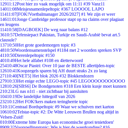
129
11:12
Post hier zo vaak mogelijk om 11:11 #39 Vanz11
140
11:08
Meisjesnamenlepeltopic #367 LOOOOL LAPO
114
11:07
[FOK!Voetbalmanager 2026/2027] #1 We zijn er weer
146
11:01
Jonge Cambridge professor stapt op na claims over plagiaat
en leugens
114
10:58
[DAGBOEK] De weg naar balans #12
36
10:57
Defensiepact Pakistan, Turkije en Saudi-Arabië bevat art.5
clausule?
137
10:50
Het grote goedemorgen topic #3
48
10:50
Woordensamenstelspel #1184 met 2 woorden spreken SVP
41
10:50
Dierenlepeltopic #150
40
10:49
Het hele alfabet #108 en 4letterwoord
254
10:48
Oscar Piastri: Over 10 jaar de BESTE allertijden-topic
126
10:41
Koopzegels sparen bij AH duurt straks 2x zo lang
271
10:40
[NET5] Het blok 2026 #32 Blokkendozen
279
10:33
Het enige echte LEGO-topic #45 LEGOOOOOOOOOOO
128
10:26
[SBS6] De Bondgenoten #318 Een klein kusje moet kunnen
2
10:23
LG nas n1t1 - niet zichtbaar bij aansluiten
104
10:19
De landelijke hittegolf van 2026
232
10:12
Het FOK!kers maken teringherrie topic
5
10:11
Centraal Bordspeltopic #9 Waar we schuiven met karton
106
10:02
Telstar-topic #2: De Witte Leeuwen Brullen nog altijd in
Velsen-Zuid!
0
10:00
Extreme hitte Europa kan economische groei tenietdoen'
89
09:32
Voorspellingstopic: Wie is hier de weerkundige? #16