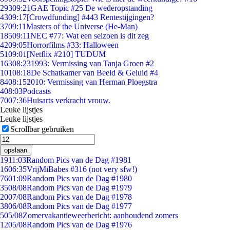
293
09:21
GAE Topic #25 De wederopstanding
43
09:17
[Crowdfunding] #443 Rentestijgingen?
37
09:11
Masters of the Universe (He-Man)
185
09:11
NEC #77: Wat een seizoen is dit zeg
42
09:05
Horrorfilms #33: Halloween
51
09:01
[Netflix #210] TUDUM
163
08:23
1993: Vermissing van Tanja Groen #2
101
08:18
De Schatkamer van Beeld & Geluid #4
84
08:15
2010: Vermissing van Herman Ploegstra
4
08:03
Podcasts
70
07:36
Huisarts verkracht vrouw.
Leuke lijstjes
Leuke lijstjes
Scrollbar gebruiken
opslaan
19
11:03
Random Pics van de Dag #1981
16
06:35
VrijMiBabes #316 (not very sfw!)
76
01:09
Random Pics van de Dag #1980
35
08/08
Random Pics van de Dag #1979
20
07/08
Random Pics van de Dag #1978
38
06/08
Random Pics van de Dag #1977
5
05/08
Zomervakantieweerbericht: aanhoudend zomers
12
05/08
Random Pics van de Dag #1976