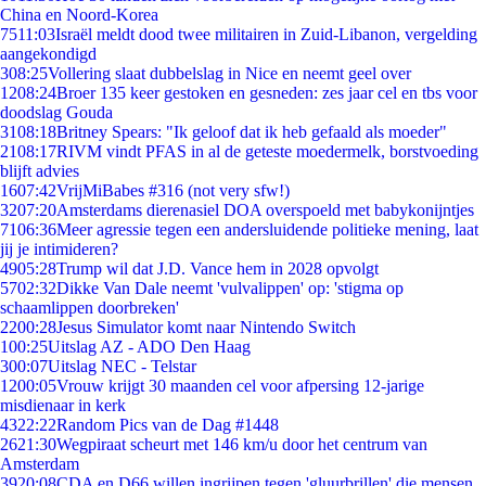
China en Noord-Korea
75
11:03
Israël meldt dood twee militairen in Zuid-Libanon, vergelding
aangekondigd
3
08:25
Vollering slaat dubbelslag in Nice en neemt geel over
12
08:24
Broer 135 keer gestoken en gesneden: zes jaar cel en tbs voor
doodslag Gouda
31
08:18
Britney Spears: "Ik geloof dat ik heb gefaald als moeder"
21
08:17
RIVM vindt PFAS in al de geteste moedermelk, borstvoeding
blijft advies
16
07:42
VrijMiBabes #316 (not very sfw!)
32
07:20
Amsterdams dierenasiel DOA overspoeld met babykonijntjes
71
06:36
Meer agressie tegen een andersluidende politieke mening, laat
jij je intimideren?
49
05:28
Trump wil dat J.D. Vance hem in 2028 opvolgt
57
02:32
Dikke Van Dale neemt 'vulvalippen' op: 'stigma op
schaamlippen doorbreken'
22
00:28
Jesus Simulator komt naar Nintendo Switch
1
00:25
Uitslag AZ - ADO Den Haag
3
00:07
Uitslag NEC - Telstar
12
00:05
Vrouw krijgt 30 maanden cel voor afpersing 12-jarige
misdienaar in kerk
43
22:22
Random Pics van de Dag #1448
26
21:30
Wegpiraat scheurt met 146 km/u door het centrum van
Amsterdam
39
20:08
CDA en D66 willen ingrijpen tegen 'gluurbrillen' die mensen