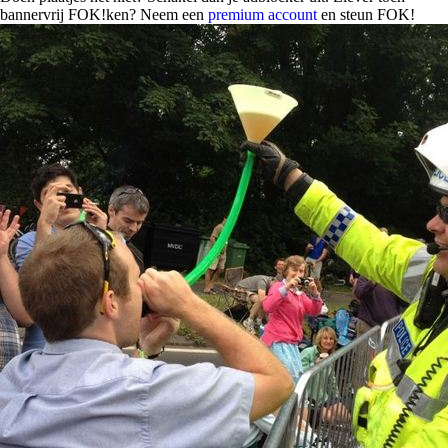
bannervrij FOK!ken? Neem een
premium account
en steun FOK!