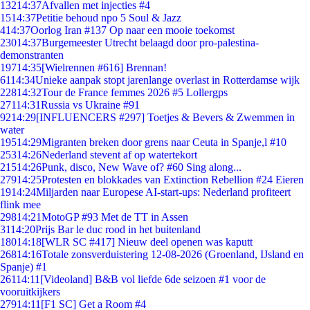
132
14:37
Afvallen met injecties #4
15
14:37
Petitie behoud npo 5 Soul & Jazz
4
14:37
Oorlog Iran #137 Op naar een mooie toekomst
230
14:37
Burgemeester Utrecht belaagd door pro-palestina-
demonstranten
197
14:35
[Wielrennen #616] Brennan!
61
14:34
Unieke aanpak stopt jarenlange overlast in Rotterdamse wijk
228
14:32
Tour de France femmes 2026 #5 Lollergps
271
14:31
Russia vs Ukraine #91
92
14:29
[INFLUENCERS #297] Toetjes & Bevers & Zwemmen in
water
195
14:29
Migranten breken door grens naar Ceuta in Spanje,l #10
253
14:26
Nederland stevent af op watertekort
215
14:26
Punk, disco, New Wave of? #60 Sing along...
279
14:25
Protesten en blokkades van Extinction Rebellion #24 Eieren
19
14:24
Miljarden naar Europese AI-start-ups: Nederland profiteert
flink mee
298
14:21
MotoGP #93 Met de TT in Assen
31
14:20
Prijs Bar le duc rood in het buitenland
180
14:18
[WLR SC #417] Nieuw deel openen was kaputt
268
14:16
Totale zonsverduistering 12-08-2026 (Groenland, IJsland en
Spanje) #1
261
14:11
[Videoland] B&B vol liefde 6de seizoen #1 voor de
vooruitkijkers
279
14:11
[F1 SC] Get a Room #4