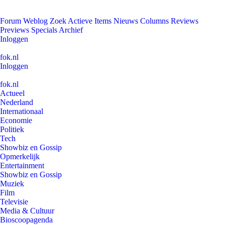
Forum
Weblog
Zoek
Actieve Items
Nieuws
Columns
Reviews
Previews
Specials
Archief
Inloggen
fok.nl
Inloggen
fok.nl
Actueel
Nederland
Internationaal
Economie
Politiek
Tech
Showbiz en Gossip
Opmerkelijk
Entertainment
Showbiz en Gossip
Muziek
Film
Televisie
Media & Cultuur
Bioscoopagenda