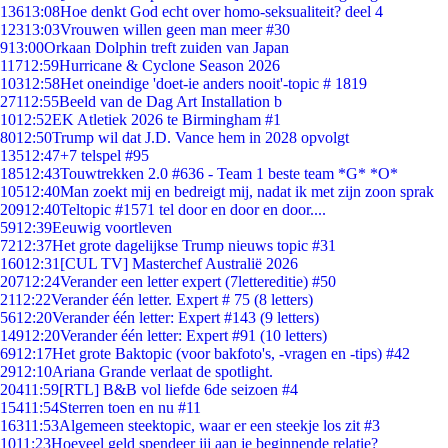
136
13:08
Hoe denkt God echt over homo-seksualiteit? deel 4
123
13:03
Vrouwen willen geen man meer #30
9
13:00
Orkaan Dolphin treft zuiden van Japan
117
12:59
Hurricane & Cyclone Season 2026
103
12:58
Het oneindige 'doet-ie anders nooit'-topic # 1819
271
12:55
Beeld van de Dag Art Installation b
10
12:52
EK Atletiek 2026 te Birmingham #1
80
12:50
Trump wil dat J.D. Vance hem in 2028 opvolgt
135
12:47
+7 telspel #95
185
12:43
Touwtrekken 2.0 #636 - Team 1 beste team *G* *O*
105
12:40
Man zoekt mij en bedreigt mij, nadat ik met zijn zoon sprak
209
12:40
Teltopic #1571 tel door en door en door....
59
12:39
Eeuwig voortleven
72
12:37
Het grote dagelijkse Trump nieuws topic #31
160
12:31
[CUL TV] Masterchef Australië 2026
207
12:24
Verander een letter expert (7lettereditie) #50
21
12:22
Verander één letter. Expert # 75 (8 letters)
56
12:20
Verander één letter: Expert #143 (9 letters)
149
12:20
Verander één letter: Expert #91 (10 letters)
69
12:17
Het grote Baktopic (voor bakfoto's, -vragen en -tips) #42
29
12:10
Ariana Grande verlaat de spotlight.
204
11:59
[RTL] B&B vol liefde 6de seizoen #4
154
11:54
Sterren toen en nu #11
163
11:53
Algemeen steektopic, waar er een steekje los zit #3
10
11:23
Hoeveel geld spendeer jij aan je beginnende relatie?