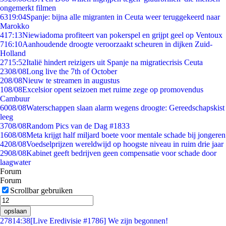
ongemerkt filmen
63
19:04
Spanje: bijna alle migranten in Ceuta weer teruggekeerd naar
Marokko
4
17:13
Niewiadoma profiteert van pokerspel en grijpt geel op Ventoux
7
16:10
Aanhoudende droogte veroorzaakt scheuren in dijken Zuid-
Holland
27
15:52
Italië hindert reizigers uit Spanje na migratiecrisis Ceuta
23
08/08
Long live the 7th of October
2
08/08
Nieuw te streamen in augustus
1
08/08
Excelsior opent seizoen met ruime zege op promovendus
Cambuur
60
08/08
Waterschappen slaan alarm wegens droogte: Gereedschapskist
leeg
37
08/08
Random Pics van de Dag #1833
16
08/08
Meta krijgt half miljard boete voor mentale schade bij jongeren
42
08/08
Voedselprijzen wereldwijd op hoogste niveau in ruim drie jaar
29
08/08
Kabinet geeft bedrijven geen compensatie voor schade door
laagwater
Forum
Forum
Scrollbar gebruiken
opslaan
278
14:38
[Live Eredivisie #1786] We zijn begonnen!