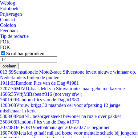
Weblog
Fotoboek
Prijsvragen
Contact
Colofon
Feedback
Tip de redactie
FOK!
FOK!
Scrollbar gebruiken
opslaan
0
13:59
Sensationele Moto2-race Silverstone levert nieuwe winnaar op,
Nederlanders buiten de punten
19
11:03
Random Pics van de Dag #1981
22
07:36
MIVD-baas lekt via Strava routes naar geheime kazerne
16
06:35
VrijMiBabes #316 (not very sfw!)
76
01:09
Random Pics van de Dag #1980
12
08/08
Vrouw krijgt 30 maanden cel voor afpersing 12-jarige
misdienaar in kerk
53
08/08
PostNL-bezorger steekt bewoner na ruzie over pakket
35
08/08
Random Pics van de Dag #1979
2
07/08
De FOK!Voetbalmanager 2026/2027 is begonnen
16
07/08
Meta krijgt half miljard boete voor mentale schade bij jongeren