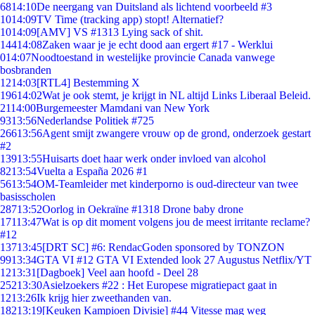
68
14:10
De neergang van Duitsland als lichtend voorbeeld #3
10
14:09
TV Time (tracking app) stopt! Alternatief?
10
14:09
[AMV] VS #1313 Lying sack of shit.
144
14:08
Zaken waar je je echt dood aan ergert #17 - Werklui
0
14:07
Noodtoestand in westelijke provincie Canada vanwege
bosbranden
12
14:03
[RTL4] Bestemming X
196
14:02
Wat je ook stemt, je krijgt in NL altijd Links Liberaal Beleid.
21
14:00
Burgemeester Mamdani van New York
93
13:56
Nederlandse Politiek #725
266
13:56
Agent smijt zwangere vrouw op de grond, onderzoek gestart
#2
139
13:55
Huisarts doet haar werk onder invloed van alcohol
82
13:54
Vuelta a España 2026 #1
56
13:54
OM-Teamleider met kinderporno is oud-directeur van twee
basisscholen
287
13:52
Oorlog in Oekraïne #1318 Drone baby drone
171
13:47
Wat is op dit moment volgens jou de meest irritante reclame?
#12
137
13:45
[DRT SC] #6: RendacGoden sponsored by TONZON
99
13:34
GTA VI #12 GTA VI Extended look 27 Augustus Netflix/YT
12
13:31
[Dagboek] Veel aan hoofd - Deel 28
252
13:30
Asielzoekers #22 : Het Europese migratiepact gaat in
12
13:26
Ik krijg hier zweethanden van.
182
13:19
[Keuken Kampioen Divisie] #44 Vitesse mag weg