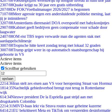
42
07/08
Voedselprijzen wereldwijd op hoogste niveau in ruim drie jaar
23
07/08
Quake krijgt na 30 jaar een gratis uitbreiding
2
07/08
De FOK!Voetbalmanager 2026/2027 is begonnen
71
07/08
Meer agressie tegen een andersluidende politieke mening, laat
jij je intimideren?
32
07/08
Amsterdams dierenasiel DOA overspoeld met babykonijntjes
29
07/08
Kabinet geeft bedrijven geen compensatie voor schade door
laagwater
24
07/08
OM eist TBS tegen verwarde man die agenten stak met
aardappelschilmesje
30
07/08
Tropische hitte keert zondag terug met lokaal 32 graden
30
07/08
Trump grijpt weer in op automatisch staatsburgerschap bij
geboorte in VS
Actieve items
Actieve items
Scrollbar gebruiken
opslaan
22
14:36
Iran stelt zes eisen aan VS voor heropening Straat van Hormuz
18
14:35
Nachtelijk gebiedsverbod brengt rust terug in Rotterdamse
wijk
6
14:34
Nieuwe president De la Espriella gaat strijd aan met
drugskartels Colombia
22
14:31
MIVD-baas lekt via Strava routes naar geheime kazerne
64
14:21
EU bekritiseert Meta en TikTok om verspreiden desinformatie