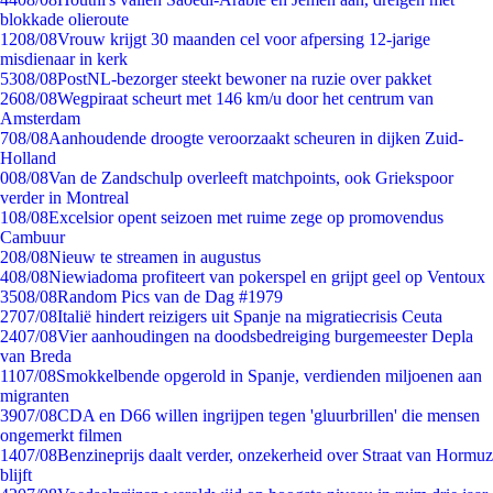
blokkade olieroute
12
08/08
Vrouw krijgt 30 maanden cel voor afpersing 12-jarige
misdienaar in kerk
53
08/08
PostNL-bezorger steekt bewoner na ruzie over pakket
26
08/08
Wegpiraat scheurt met 146 km/u door het centrum van
Amsterdam
7
08/08
Aanhoudende droogte veroorzaakt scheuren in dijken Zuid-
Holland
0
08/08
Van de Zandschulp overleeft matchpoints, ook Griekspoor
verder in Montreal
1
08/08
Excelsior opent seizoen met ruime zege op promovendus
Cambuur
2
08/08
Nieuw te streamen in augustus
4
08/08
Niewiadoma profiteert van pokerspel en grijpt geel op Ventoux
35
08/08
Random Pics van de Dag #1979
27
07/08
Italië hindert reizigers uit Spanje na migratiecrisis Ceuta
24
07/08
Vier aanhoudingen na doodsbedreiging burgemeester Depla
van Breda
11
07/08
Smokkelbende opgerold in Spanje, verdienden miljoenen aan
migranten
39
07/08
CDA en D66 willen ingrijpen tegen 'gluurbrillen' die mensen
ongemerkt filmen
14
07/08
Benzineprijs daalt verder, onzekerheid over Straat van Hormuz
blijft