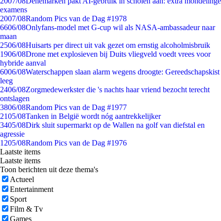
20
07/08
Denemarken pakt AI-gebruik in scholen aan: extra mondelinge
examens
20
07/08
Random Pics van de Dag #1978
66
06/08
Onlyfans-model met G-cup wil als NASA-ambassadeur naar
maan
25
06/08
Huisarts per direct uit vak gezet om ernstig alcoholmisbruik
19
06/08
Drone met explosieven bij Duits vliegveld voedt vrees voor
hybride aanval
60
06/08
Waterschappen slaan alarm wegens droogte: Gereedschapskist
leeg
24
06/08
Zorgmedewerkster die 's nachts haar vriend bezocht terecht
ontslagen
38
06/08
Random Pics van de Dag #1977
21
05/08
Tanken in België wordt nóg aantrekkelijker
34
05/08
Dirk sluit supermarkt op de Wallen na golf van diefstal en
agressie
12
05/08
Random Pics van de Dag #1976
Laatste items
Laatste items
Toon berichten uit deze thema's
Actueel
Entertainment
Sport
Film & Tv
Games