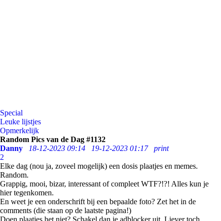
Special
Leuke lijstjes
Opmerkelijk
Random Pics van de Dag #1132
Danny
18-12-2023 09:14
19-12-2023 01:17
print
2
Elke dag (nou ja, zoveel mogelijk) een dosis plaatjes en memes.
Random.
Grappig, mooi, bizar, interessant of compleet WTF?!?! Alles kun je
hier tegenkomen.
En weet je een onderschrift bij een bepaalde foto? Zet het in de
comments (die staan op de laatste pagina!)
Doen plaatjes het niet? Schakel dan je adblocker uit. Liever toch