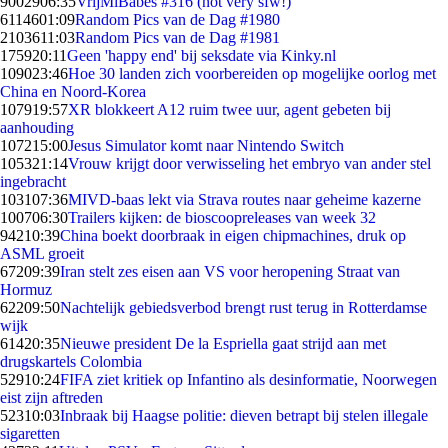
90029
06:35
VrijMiBabes #316 (not very sfw!)
61146
01:09
Random Pics van de Dag #1980
21036
11:03
Random Pics van de Dag #1981
1759
20:11
Geen 'happy end' bij seksdate via Kinky.nl
1090
23:46
Hoe 30 landen zich voorbereiden op mogelijke oorlog met
China en Noord-Korea
1079
19:57
XR blokkeert A12 ruim twee uur, agent gebeten bij
aanhouding
1072
15:00
Jesus Simulator komt naar Nintendo Switch
1053
21:14
Vrouw krijgt door verwisseling het embryo van ander stel
ingebracht
1031
07:36
MIVD-baas lekt via Strava routes naar geheime kazerne
1007
06:30
Trailers kijken: de bioscoopreleases van week 32
942
10:39
China boekt doorbraak in eigen chipmachines, druk op
ASML groeit
672
09:39
Iran stelt zes eisen aan VS voor heropening Straat van
Hormuz
622
09:50
Nachtelijk gebiedsverbod brengt rust terug in Rotterdamse
wijk
614
20:35
Nieuwe president De la Espriella gaat strijd aan met
drugskartels Colombia
529
10:24
FIFA ziet kritiek op Infantino als desinformatie, Noorwegen
eist zijn aftreden
523
10:03
Inbraak bij Haagse politie: dieven betrapt bij stelen illegale
sigaretten