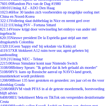
76
01:09
Random Pics van de Dag #1980
1
00:01
Uitslag AZ - ADO Den Haag
10
23:46
Hoe 30 landen zich voorbereiden op mogelijke oorlog met
China en Noord-Korea
3
22:13
Vollering slaat dubbelslag in Nice en neemt geel over
11
22:11
Uitslag PSV - Fortuna Sittard
8
21:14
Vrouw krijgt door verwisseling het embryo van ander stel
ingebracht
6
20:35
Nieuwe president De la Espriella gaat strijd aan met
drugskartels Colombia
13
20:11
Geen 'happy end' bij seksdate via Kinky.nl
41
19:57
XR blokkeert A12 ruim twee uur, agent gebeten bij
aanhouding
3
19:21
Uitslag NEC - Telstar
22
15:00
Jesus Simulator komt naar Nintendo Switch
31
08/08
Britney Spears: "Ik geloof dat ik heb gefaald als moeder"
51
08/08
VS: kans op Russische aanval op NAVO-land groeit,
munitietekort wordt probleem
12
08/08
Broer 135 keer gestoken en gesneden: zes jaar cel en tbs voor
doodslag Gouda
21
08/08
RIVM vindt PFAS in al de geteste moedermelk, borstvoeding
blijft advies
64
08/08
EU bekritiseert Meta en TikTok om verspreiden desinformatie
Ceuta
44
08/08
Houthi's vallen Saoedi-Arabië en Jemen aan, dreigen met