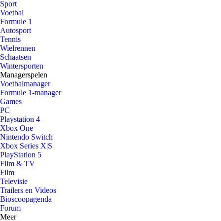
Sport
Voetbal
Formule 1
Autosport
Tennis
Wielrennen
Schaatsen
Wintersporten
Managerspelen
Voetbalmanager
Formule 1-manager
Games
PC
Playstation 4
Xbox One
Nintendo Switch
Xbox Series X|S
PlayStation 5
Film & TV
Film
Televisie
Trailers en Videos
Bioscoopagenda
Forum
Meer