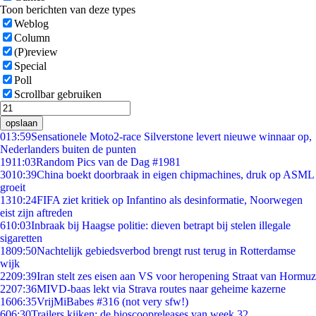
Toon berichten van deze types
Weblog
Column
(P)review
Special
Poll
Scrollbar gebruiken
opslaan
0
13:59
Sensationele Moto2-race Silverstone levert nieuwe winnaar op,
Nederlanders buiten de punten
19
11:03
Random Pics van de Dag #1981
30
10:39
China boekt doorbraak in eigen chipmachines, druk op ASML
groeit
13
10:24
FIFA ziet kritiek op Infantino als desinformatie, Noorwegen
eist zijn aftreden
6
10:03
Inbraak bij Haagse politie: dieven betrapt bij stelen illegale
sigaretten
18
09:50
Nachtelijk gebiedsverbod brengt rust terug in Rotterdamse
wijk
22
09:39
Iran stelt zes eisen aan VS voor heropening Straat van Hormuz
22
07:36
MIVD-baas lekt via Strava routes naar geheime kazerne
16
06:35
VrijMiBabes #316 (not very sfw!)
6
06:30
Trailers kijken: de bioscoopreleases van week 32