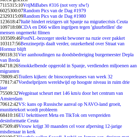
71153
15:10
VrijMiBabes #316 (not very sfw!)
60253
00:07
Random Pics van de Dag #1979
23293
15:09
Random Pics van de Dag #1980
1236
18:47
Italië hindert reizigers uit Spanje na migratiecrisis Ceuta
1097
18:08
CDA en D66 willen ingrijpen tegen 'gluurbrillen' die
mensen ongemerkt filmen
1035
09:46
PostNL-bezorger steekt bewoner na ruzie over pakket
1031
17:56
Benzineprijs daalt verder, onzekerheid over Straat van
Hormuz blijft
901
18:31
Vier aanhoudingen na doodsbedreiging burgemeester Depla
van Breda
847
18:26
Smokkelbende opgerold in Spanje, verdienden miljoenen aan
migranten
788
09:45
Trailers kijken: de bioscoopreleases van week 32
778
17:47
Voedselprijzen wereldwijd op hoogste niveau in ruim drie
jaar
755
09:32
Wegpiraat scheurt met 146 km/u door het centrum van
Amsterdam
706
12:42
VS: kans op Russische aanval op NAVO-land groeit,
munitietekort wordt probleem
684
10:16
EU bekritiseert Meta en TikTok om verspreiden
desinformatie Ceuta
675
09:49
Vrouw krijgt 30 maanden cel voor afpersing 12-jarige
misdienaar in kerk