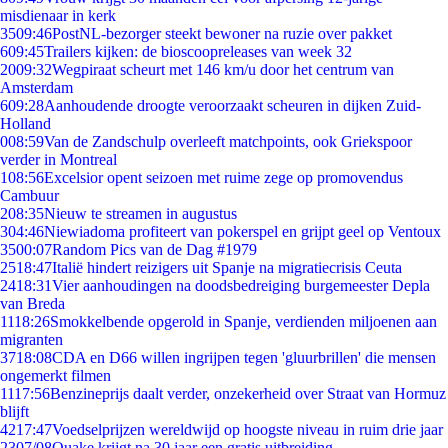
misdienaar in kerk
35
09:46
PostNL-bezorger steekt bewoner na ruzie over pakket
6
09:45
Trailers kijken: de bioscoopreleases van week 32
20
09:32
Wegpiraat scheurt met 146 km/u door het centrum van
Amsterdam
6
09:28
Aanhoudende droogte veroorzaakt scheuren in dijken Zuid-
Holland
0
08:59
Van de Zandschulp overleeft matchpoints, ook Griekspoor
verder in Montreal
1
08:56
Excelsior opent seizoen met ruime zege op promovendus
Cambuur
2
08:35
Nieuw te streamen in augustus
3
04:46
Niewiadoma profiteert van pokerspel en grijpt geel op Ventoux
35
00:07
Random Pics van de Dag #1979
25
18:47
Italië hindert reizigers uit Spanje na migratiecrisis Ceuta
24
18:31
Vier aanhoudingen na doodsbedreiging burgemeester Depla
van Breda
11
18:26
Smokkelbende opgerold in Spanje, verdienden miljoenen aan
migranten
37
18:08
CDA en D66 willen ingrijpen tegen 'gluurbrillen' die mensen
ongemerkt filmen
11
17:56
Benzineprijs daalt verder, onzekerheid over Straat van Hormuz
blijft
42
17:47
Voedselprijzen wereldwijd op hoogste niveau in ruim drie jaar
23
07/08
Quake krijgt na 30 jaar een gratis uitbreiding