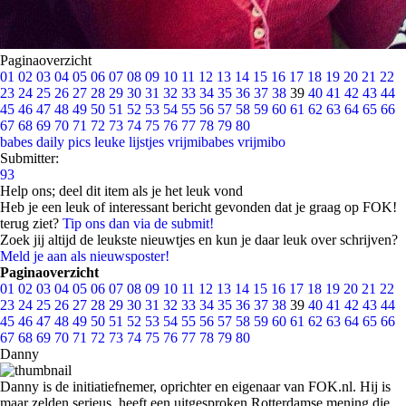
Paginaoverzicht
01
02
03
04
05
06
07
08
09
10
11
12
13
14
15
16
17
18
19
20
21
22
23
24
25
26
27
28
29
30
31
32
33
34
35
36
37
38
39
40
41
42
43
44
45
46
47
48
49
50
51
52
53
54
55
56
57
58
59
60
61
62
63
64
65
66
67
68
69
70
71
72
73
74
75
76
77
78
79
80
babes
daily pics
leuke lijstjes
vrijmibabes
vrijmibo
Submitter:
93
Help ons; deel dit item als je het leuk vond
Heb je een leuk of interessant bericht gevonden dat je graag op FOK!
terug ziet?
Tip ons dan via de submit!
Zoek jij altijd de leukste nieuwtjes en kun je daar leuk over schrijven?
Meld je aan als nieuwsposter!
Paginaoverzicht
01
02
03
04
05
06
07
08
09
10
11
12
13
14
15
16
17
18
19
20
21
22
23
24
25
26
27
28
29
30
31
32
33
34
35
36
37
38
39
40
41
42
43
44
45
46
47
48
49
50
51
52
53
54
55
56
57
58
59
60
61
62
63
64
65
66
67
68
69
70
71
72
73
74
75
76
77
78
79
80
Danny
Danny is de initiatiefnemer, oprichter en eigenaar van FOK.nl. Hij is
maar zelden serieus, heeft een uitgesproken Rotterdamse mening die