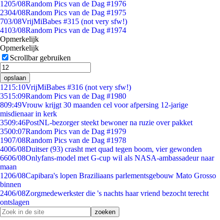
12
05/08
Random Pics van de Dag #1976
23
04/08
Random Pics van de Dag #1975
7
03/08
VrijMiBabes #315 (not very sfw!)
41
03/08
Random Pics van de Dag #1974
Opmerkelijk
Opmerkelijk
Scrollbar gebruiken
opslaan
12
15:10
VrijMiBabes #316 (not very sfw!)
35
15:09
Random Pics van de Dag #1980
8
09:49
Vrouw krijgt 30 maanden cel voor afpersing 12-jarige
misdienaar in kerk
35
09:46
PostNL-bezorger steekt bewoner na ruzie over pakket
35
00:07
Random Pics van de Dag #1979
19
07/08
Random Pics van de Dag #1978
40
06/08
Duitser (93) crasht met quad tegen boom, vier gewonden
66
06/08
Onlyfans-model met G-cup wil als NASA-ambassadeur naar
maan
12
06/08
Capibara's lopen Braziliaans parlementsgebouw Mato Grosso
binnen
24
06/08
Zorgmedewerkster die 's nachts haar vriend bezocht terecht
ontslagen