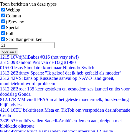
Toon berichten van deze types
Weblog
Column
(P)review
Special
Poll
Scrollbar gebruiken
opslaan
12
15:10
VrijMiBabes #316 (not very sfw!)
35
15:09
Random Pics van de Dag #1980
0
15:00
Jesus Simulator komt naar Nintendo Switch
13
13:26
Britney Spears: "Ik geloof dat ik heb gefaald als moeder"
25
12:42
VS: kans op Russische aanval op NAVO-land groeit,
munitietekort wordt probleem
13
12:28
Broer 135 keer gestoken en gesneden: zes jaar cel en tbs voor
doodslag Gouda
8
12:17
RIVM vindt PFAS in al het geteste moedermelk, borstvoeding
blijft advies
42
10:16
EU bekritiseert Meta en TikTok om verspreiden desinformatie
Ceuta
28
09:53
Houthi's vallen Saoedi-Arabië en Jemen aan, dreigen met
blokkade olieroute
8
09:49
Vrouw krijgt 30 maanden cel voor afpersing 12-jarige