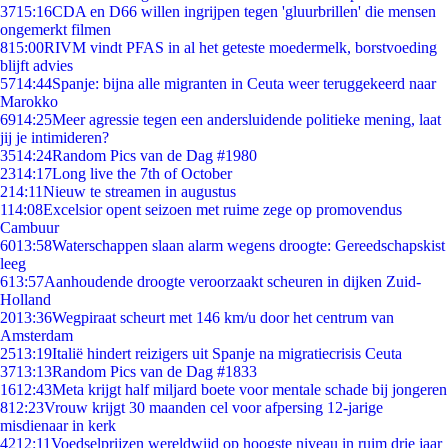
37
15:16
CDA en D66 willen ingrijpen tegen 'gluurbrillen' die mensen
ongemerkt filmen
8
15:00
RIVM vindt PFAS in al het geteste moedermelk, borstvoeding
blijft advies
57
14:44
Spanje: bijna alle migranten in Ceuta weer teruggekeerd naar
Marokko
69
14:25
Meer agressie tegen een andersluidende politieke mening, laat
jij je intimideren?
35
14:24
Random Pics van de Dag #1980
23
14:17
Long live the 7th of October
2
14:11
Nieuw te streamen in augustus
1
14:08
Excelsior opent seizoen met ruime zege op promovendus
Cambuur
60
13:58
Waterschappen slaan alarm wegens droogte: Gereedschapskist
leeg
6
13:57
Aanhoudende droogte veroorzaakt scheuren in dijken Zuid-
Holland
20
13:36
Wegpiraat scheurt met 146 km/u door het centrum van
Amsterdam
25
13:19
Italië hindert reizigers uit Spanje na migratiecrisis Ceuta
37
13:13
Random Pics van de Dag #1833
16
12:43
Meta krijgt half miljard boete voor mentale schade bij jongeren
8
12:23
Vrouw krijgt 30 maanden cel voor afpersing 12-jarige
misdienaar in kerk
42
12:11
Voedselprijzen wereldwijd op hoogste niveau in ruim drie jaar