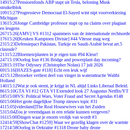
149
15:27
Pensioenfonds ABP stapt uit Tesla, beloning Musk
struikelblok
109
15:27
Progressieve Democraat El-Sayed wint nipt voorverkiezing
Michigan
136
15:26
Jonge Cambridge professor stapt op na claims over plagiaat
en leugens
267
15:26
[AMV] VS #1312 spammers van de internationale rechtsorde
176
15:26
[Keuken Kampioen Divisie] #44 Vitesse mag weg
23
15:23
Defensiepact Pakistan, Turkije en Saudi-Arabië bevat art.5
clausule?
213
15:22
Bloemen/planten in je eigen tuin #94 Kleur!
247
15:19
Oorlog Iran #136 Bridge and powerplant day incoming?
228
15:19
The Odyssey (Christopher Nolan) 17 juli 2026
69
15:16
[HAZES-gate #118] Echt een leuk wijf
42
15:12
Bezoeker verliest deel van vinger in waterattractie Walibi
Holland
140
15:12
Wat je ook stemt, je krijgt in NL altijd Links Liberaal Beleid.
86
15:10
GTA VI #12 GTA VI Extended look 27 Augustus Netflix/YT
185
15:08
VS: Political Wars, Voter Fraud and Secret Agendas #148
60
15:06
Het grote dagelijkse Trump nieuws topic #31
41
15:05
[videoland]The Real Housewives van het Zuiden
53
15:04
Zou je vreemdgaan in een relatie kunnen vergeven?
161
15:00
Dingen waar je enorm vrolijk van wordt #3
124
14:59
[ShowChat #1259] Waar we gezellig klagen over de warmte
172
14:58
Oorlog in Oekraïne #1318 Drone baby drone