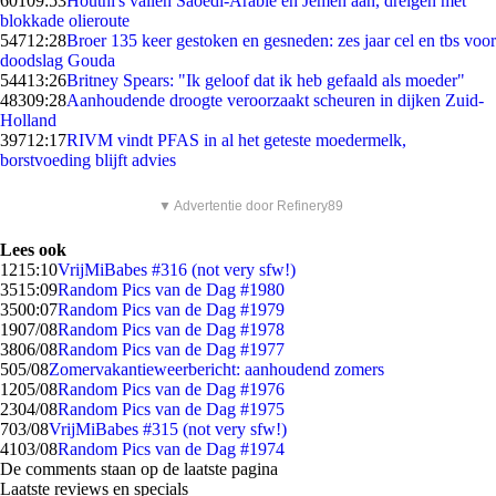
601
09:53
Houthi's vallen Saoedi-Arabië en Jemen aan, dreigen met
blokkade olieroute
547
12:28
Broer 135 keer gestoken en gesneden: zes jaar cel en tbs voor
doodslag Gouda
544
13:26
Britney Spears: "Ik geloof dat ik heb gefaald als moeder"
483
09:28
Aanhoudende droogte veroorzaakt scheuren in dijken Zuid-
Holland
397
12:17
RIVM vindt PFAS in al het geteste moedermelk,
borstvoeding blijft advies
▼ Advertentie door Refinery89
Lees ook
12
15:10
VrijMiBabes #316 (not very sfw!)
35
15:09
Random Pics van de Dag #1980
35
00:07
Random Pics van de Dag #1979
19
07/08
Random Pics van de Dag #1978
38
06/08
Random Pics van de Dag #1977
5
05/08
Zomervakantieweerbericht: aanhoudend zomers
12
05/08
Random Pics van de Dag #1976
23
04/08
Random Pics van de Dag #1975
7
03/08
VrijMiBabes #315 (not very sfw!)
41
03/08
Random Pics van de Dag #1974
De comments staan op de laatste pagina
Laatste reviews en specials