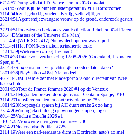
67
14:57
Trump wil dat J.D. Vance hem in 2028 opvolgt
179
14:55
Wat is jullie binnenhuistemperatuur? #81 Horrorzomer
51
14:54
Jezelf gelukkig voelen als vrijgezelle vijftiger
262
14:51
Agent smijt zwangere vrouw op de grond, onderzoek gestart
#2
272
14:51
Protesten en blokkades van Extinction Rebellion #24 Eieren
36
14:43
Masters of the Universe (He-Man)
151
14:42
[WLR SC #417] Nieuw deel openen was kaputt
231
14:41
Het FOK!kers maken teringherrie topic
142
14:39
[Wielrennen #616] Brennan!
260
14:38
Totale zonsverduistering 12-08-2026 (Groenland, IJsland en
Spanje) #1
33
14:37
Single mannen verplichtsingle moeders laten daten?
180
14:36
[PlayStation #184] Nieuw deel
46
14:34
OM-Teamleider met kinderporno is oud-directeur van twee
basisscholen
209
14:33
Tour de France femmes 2026 #4 op de Ventoux
152
14:31
Migranten breken door grens naar Ceuta in Spanje,l #10
31
14:29
Transfergeruchten en contractverlenging #83
108
14:28
Koopzegels sparen bij AH duurt straks 2x zo lang
73
14:26
Woningtekort: dus ga je woningen slopen, logisch
80
14:25
Vuelta a España 2026 #1
110
14:23
Vrouwen willen geen man meer #30
86
14:21
Nederlandse Politiek #725
21
14:19
Weer een parkeergarage dicht in Dordrecht, auto's zo snel