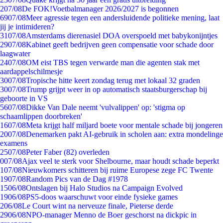
2
07/08
De FOK!Voetbalmanager 2026/2027 is begonnen
69
07/08
Meer agressie tegen een andersluidende politieke mening, laat
jij je intimideren?
31
07/08
Amsterdams dierenasiel DOA overspoeld met babykonijntjes
29
07/08
Kabinet geeft bedrijven geen compensatie voor schade door
laagwater
24
07/08
OM eist TBS tegen verwarde man die agenten stak met
aardappelschilmesje
30
07/08
Tropische hitte keert zondag terug met lokaal 32 graden
30
07/08
Trump grijpt weer in op automatisch staatsburgerschap bij
geboorte in VS
56
07/08
Dikke Van Dale neemt 'vulvalippen' op: 'stigma op
schaamlippen doorbreken'
16
07/08
Meta krijgt half miljard boete voor mentale schade bij jongeren
20
07/08
Denemarken pakt AI-gebruik in scholen aan: extra mondelinge
examens
25
07/08
Peter Faber (82) overleden
0
07/08
Ajax veel te sterk voor Shelbourne, maar houdt schade beperkt
1
07/08
Nieuwkomers schitteren bij ruime Europese zege FC Twente
19
07/08
Random Pics van de Dag #1978
15
06/08
Ontslagen bij Halo Studios na Campaign Evolved
19
06/08
PS5-doos waarschuwt voor einde fysieke games
2
06/08
Le Court wint na nerveuze finale, Pieterse derde
29
06/08
NPO-manager Menno de Boer geschorst na dickpic in