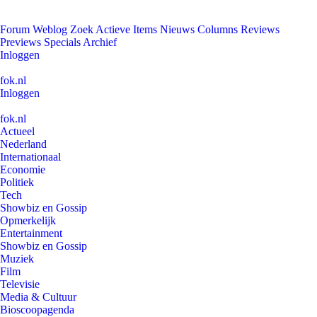
Forum
Weblog
Zoek
Actieve Items
Nieuws
Columns
Reviews
Previews
Specials
Archief
Inloggen
fok.nl
Inloggen
fok.nl
Actueel
Nederland
Internationaal
Economie
Politiek
Tech
Showbiz en Gossip
Opmerkelijk
Entertainment
Showbiz en Gossip
Muziek
Film
Televisie
Media & Cultuur
Bioscoopagenda