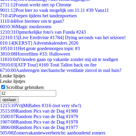
27
11:12
Forum werkt niet op Chrome
90
11:12
Post hier zo vaak mogelijk om 11:11 #39 Vanz11
7
10:45
Poepen tijdens het tandenpoetsen
11
10:44
Hoe hiermee om te gaan?
60
10:36
Magic mushrooms
12
10:31
Opmerkelijke foto's van Funda #243
223
10:15
[Live Eredivisie #1784] Dying seconds van het seizoen!
0
10:14
[KERST] Adventskalenders 2026
105
10:11
Het grote goedemorgen topic #3
38
10:08
Horrorfilms #33: Halloween
118
10:04
Vrienden gaan op vakantie zonder mij uit te nodigen
59
10:03
[ATP Tour] #169 Tosti Tallon back on fire
67
10:00
Aanbrengen mechanische ventilatie zinvol in oud huis?
Leuke lijstjes
Leuke lijstjes
Scrollbar gebruiken
opslaan
12
15:10
VrijMiBabes #316 (not very sfw!)
35
15:09
Random Pics van de Dag #1980
35
00:07
Random Pics van de Dag #1979
19
07/08
Random Pics van de Dag #1978
38
06/08
Random Pics van de Dag #1977
5
05/08
Zomervakantieweerbericht: aanhoudend zomers