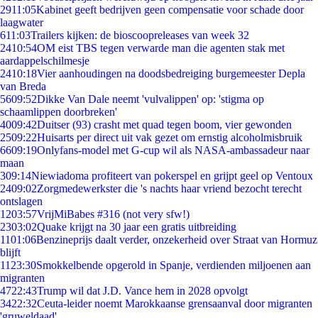
29
11:05
Kabinet geeft bedrijven geen compensatie voor schade door
laagwater
6
11:03
Trailers kijken: de bioscoopreleases van week 32
24
10:54
OM eist TBS tegen verwarde man die agenten stak met
aardappelschilmesje
24
10:18
Vier aanhoudingen na doodsbedreiging burgemeester Depla
van Breda
56
09:52
Dikke Van Dale neemt 'vulvalippen' op: 'stigma op
schaamlippen doorbreken'
40
09:42
Duitser (93) crasht met quad tegen boom, vier gewonden
25
09:22
Huisarts per direct uit vak gezet om ernstig alcoholmisbruik
66
09:19
Onlyfans-model met G-cup wil als NASA-ambassadeur naar
maan
3
09:14
Niewiadoma profiteert van pokerspel en grijpt geel op Ventoux
24
09:02
Zorgmedewerkster die 's nachts haar vriend bezocht terecht
ontslagen
12
03:57
VrijMiBabes #316 (not very sfw!)
23
03:02
Quake krijgt na 30 jaar een gratis uitbreiding
11
01:06
Benzineprijs daalt verder, onzekerheid over Straat van Hormuz
blijft
11
23:30
Smokkelbende opgerold in Spanje, verdienden miljoenen aan
migranten
47
22:43
Trump wil dat J.D. Vance hem in 2028 opvolgt
34
22:32
Ceuta-leider noemt Marokkaanse grensaanval door migranten
'gruweldaad'