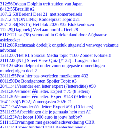
3
12:56
Orkaan Dolphin treft zuiden van Japan
84
12:55
Brazilië #2
107
12:53
[Breien] Deel 21, met zomerbreisels
187
12:47
[ONLINE] Roddelpraat Topic #21
267
12:34
[NET5] Het blok 2026 #32 Blokkendozen
1
12:29
[Dagboek] Veel aan hoofd - Deel 28
61
12:12
Lisa (38) vermoord in Griekenland door Afghaanse
asielzoeker
21
12:08
Rechtszaak dodelijk ongeluk uitgesteld vanwege vakantie
advocaat
121
12:07
Het RLS Social Media-topic #160 Zonder Kolonel!!
211
12:06
[NL] Street View Quiz [#122] - Loogisch toch
110
12:04
Roddelpraat onder vuur: ongepaste opmerkingen
minderjarigen deel 2
281
11:55
Post hier pas overleden muzikanten #32
80
11:50
De Bondgenoten Spoiler Topic #3
204
11:41
Verander een letter expert (7lettereditie) #50
19
11:36
Verander één letter. Expert # 75 (8 letters)
54
11:36
Verander één letter: Expert #143 (9 letters)
164
11:35
[NPO2] Zomergasten 2026 #1
147
11:34
Verander één letter: Expert #91 (10 letters)
251
11:33
Afbeeldingen die je gemaakt hebt met AI
83
11:23
Wat koopt 1000 euro in jouw hobby?
51
11:15
Ervaringen met gezondheidsverklaring CBR
42
11:14
[Crowdfunding] #443 Rentestijgingen?