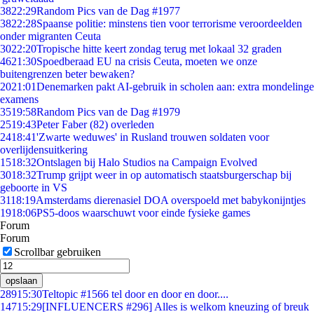
38
22:29
Random Pics van de Dag #1977
38
22:28
Spaanse politie: minstens tien voor terrorisme veroordeelden
onder migranten Ceuta
30
22:20
Tropische hitte keert zondag terug met lokaal 32 graden
46
21:30
Spoedberaad EU na crisis Ceuta, moeten we onze
buitengrenzen beter bewaken?
20
21:01
Denemarken pakt AI-gebruik in scholen aan: extra mondelinge
examens
35
19:58
Random Pics van de Dag #1979
25
19:43
Peter Faber (82) overleden
24
18:41
'Zwarte weduwes' in Rusland trouwen soldaten voor
overlijdensuitkering
15
18:32
Ontslagen bij Halo Studios na Campaign Evolved
30
18:32
Trump grijpt weer in op automatisch staatsburgerschap bij
geboorte in VS
31
18:19
Amsterdams dierenasiel DOA overspoeld met babykonijntjes
19
18:06
PS5-doos waarschuwt voor einde fysieke games
Forum
Forum
Scrollbar gebruiken
opslaan
289
15:30
Teltopic #1566 tel door en door en door....
147
15:29
[INFLUENCERS #296] Alles is welkom kneuzing of breuk