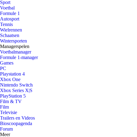
Sport
Voetbal
Formule 1
Autosport
Tennis
Wielrennen
Schaatsen
Wintersporten
Managerspelen
Voetbalmanager
Formule 1-manager
Games
PC
Playstation 4
Xbox One
Nintendo Switch
Xbox Series X|S
PlayStation 5
Film & TV
Film
Televisie
Trailers en Videos
Bioscoopagenda
Forum
Meer