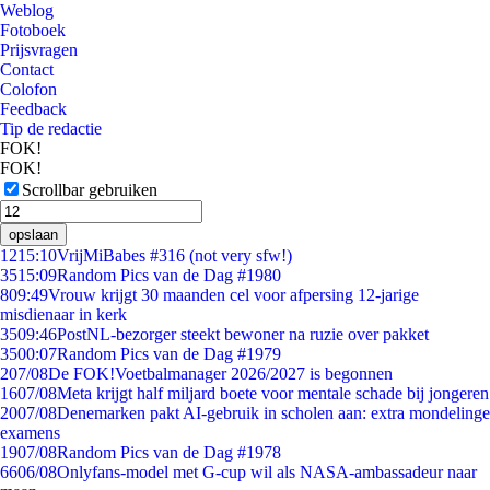
Weblog
Fotoboek
Prijsvragen
Contact
Colofon
Feedback
Tip de redactie
FOK!
FOK!
Scrollbar gebruiken
opslaan
12
15:10
VrijMiBabes #316 (not very sfw!)
35
15:09
Random Pics van de Dag #1980
8
09:49
Vrouw krijgt 30 maanden cel voor afpersing 12-jarige
misdienaar in kerk
35
09:46
PostNL-bezorger steekt bewoner na ruzie over pakket
35
00:07
Random Pics van de Dag #1979
2
07/08
De FOK!Voetbalmanager 2026/2027 is begonnen
16
07/08
Meta krijgt half miljard boete voor mentale schade bij jongeren
20
07/08
Denemarken pakt AI-gebruik in scholen aan: extra mondelinge
examens
19
07/08
Random Pics van de Dag #1978
66
06/08
Onlyfans-model met G-cup wil als NASA-ambassadeur naar