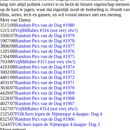
lang niet altijd politiek correct is en bezit de bizarre eigenschap mensen
op de kast te jagen, waar dat eigenlijk nooit de bedoeling is. Houdt van
films, series, tech en gamen, en wil vooral nieuws met een mening.
Meer van Danny
35
15:09
Random Pics van de Dag #1980
12
15:10
VrijMiBabes #316 (not very sfw!)
35
00:07
Random Pics van de Dag #1979
19
07/08
Random Pics van de Dag #1978
38
06/08
Random Pics van de Dag #1977
12
05/08
Random Pics van de Dag #1976
23
04/08
Random Pics van de Dag #1975
7
03/08
VrijMiBabes #315 (not very sfw!)
41
03/08
Random Pics van de Dag #1974
30
02/08
Random Pics van de Dag #1973
44
01/08
Random Pics van de Dag #1972
49
31/07
Random Pics van de Dag #1971
36
30/07
Random Pics van de Dag #1970
44
29/07
Random Pics van de Dag #1969
32
28/07
Random Pics van de Dag #1968
40
27/07
Random Pics van de Dag #1967
14
27/07
VrijMiBabes #314 (not very sfw!)
15
25/07
FOK!kers lopen de Nijmeegse 4-daagse: Dag 4
83
25/07
Random Pics van de Dag #1966
5
24/07
FOK!kers lopen de Nijmeegse 4-daagse: Dag 3
Meest gelezen