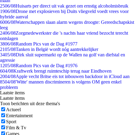
maan
25
06/08
Huisarts per direct uit vak gezet om ernstig alcoholmisbruik
19
06/08
Drone met explosieven bij Duits vliegveld voedt vrees voor
hybride aanval
60
06/08
Waterschappen slaan alarm wegens droogte: Gereedschapskist
leeg
24
06/08
Zorgmedewerkster die 's nachts haar vriend bezocht terecht
ontslagen
38
06/08
Random Pics van de Dag #1977
21
05/08
Tanken in België wordt nóg aantrekkelijker
34
05/08
Dirk sluit supermarkt op de Wallen na golf van diefstal en
agressie
12
05/08
Random Pics van de Dag #1976
6
04/08
Kraftwerk brengt ruimteschip terug naar Eindhoven
20
04/08
Apple vecht Britse eis tot inbouwen backdoor in iCloud aan
85
04/08
'Witte' mannen discrimineren is volgens OM geen enkel
probleem
Laatste items
Laatste items
Toon berichten uit deze thema's
Actueel
Entertainment
Sport
Film & Tv
Games