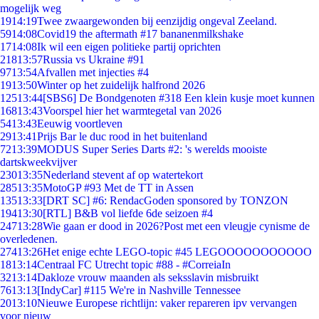
mogelijk weg
19
14:19
Twee zwaargewonden bij eenzijdig ongeval Zeeland.
59
14:08
Covid19 the aftermath #17 bananenmilkshake
17
14:08
Ik wil een eigen politieke partij oprichten
218
13:57
Russia vs Ukraine #91
97
13:54
Afvallen met injecties #4
19
13:50
Winter op het zuidelijk halfrond 2026
125
13:44
[SBS6] De Bondgenoten #318 Een klein kusje moet kunnen
168
13:43
Voorspel hier het warmtegetal van 2026
54
13:43
Eeuwig voortleven
29
13:41
Prijs Bar le duc rood in het buitenland
72
13:39
MODUS Super Series Darts #2: 's werelds mooiste
dartskweekvijver
230
13:35
Nederland stevent af op watertekort
285
13:35
MotoGP #93 Met de TT in Assen
135
13:33
[DRT SC] #6: RendacGoden sponsored by TONZON
194
13:30
[RTL] B&B vol liefde 6de seizoen #4
247
13:28
Wie gaan er dood in 2026?Post met een vleugje cynisme de
overledenen.
274
13:26
Het enige echte LEGO-topic #45 LEGOOOOOOOOOOO
18
13:14
Centraal FC Utrecht topic #88 - #CorreiaIn
32
13:14
Dakloze vrouw maanden als seksslavin misbruikt
76
13:13
[IndyCar] #115 We're in Nashville Tennessee
20
13:10
Nieuwe Europese richtlijn: vaker repareren ipv vervangen
voor nieuw