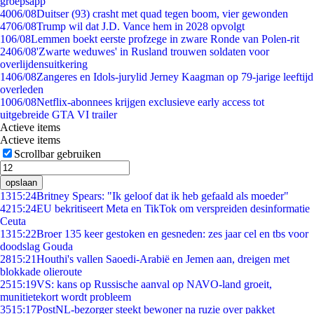
groepsapp
40
06/08
Duitser (93) crasht met quad tegen boom, vier gewonden
47
06/08
Trump wil dat J.D. Vance hem in 2028 opvolgt
1
06/08
Lemmen boekt eerste profzege in zware Ronde van Polen-rit
24
06/08
'Zwarte weduwes' in Rusland trouwen soldaten voor
overlijdensuitkering
14
06/08
Zangeres en Idols-jurylid Jerney Kaagman op 79-jarige leeftijd
overleden
10
06/08
Netflix-abonnees krijgen exclusieve early access tot
uitgebreide GTA VI trailer
Actieve items
Actieve items
Scrollbar gebruiken
opslaan
13
15:24
Britney Spears: "Ik geloof dat ik heb gefaald als moeder"
42
15:24
EU bekritiseert Meta en TikTok om verspreiden desinformatie
Ceuta
13
15:22
Broer 135 keer gestoken en gesneden: zes jaar cel en tbs voor
doodslag Gouda
28
15:21
Houthi's vallen Saoedi-Arabië en Jemen aan, dreigen met
blokkade olieroute
25
15:19
VS: kans op Russische aanval op NAVO-land groeit,
munitietekort wordt probleem
35
15:17
PostNL-bezorger steekt bewoner na ruzie over pakket