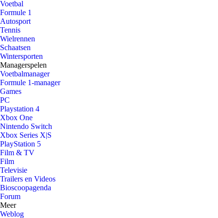
Voetbal
Formule 1
Autosport
Tennis
Wielrennen
Schaatsen
Wintersporten
Managerspelen
Voetbalmanager
Formule 1-manager
Games
PC
Playstation 4
Xbox One
Nintendo Switch
Xbox Series X|S
PlayStation 5
Film & TV
Film
Televisie
Trailers en Videos
Bioscoopagenda
Forum
Meer
Weblog