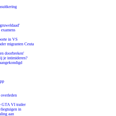
suitkering
'gruweldaad'
e examens
oorte in VS
onder migranten Ceuta
pen doorbreken'
ij je intimideren?
g aangekondigd
app
d overleden
e GTA VI trailer
iegtuigen in
aling aan