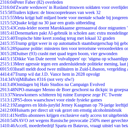
23
16:04
Peter Faber (82) overleden
23
16:04
'Zwarte weduwes' in Rusland trouwen soldaten voor overlijden
5
15:58
Trailers kijken: de bioscoopreleases van week 32
12
15:55
Meta krijgt half miljard boete voor mentale schade bij jongeren
12
15:52
Quake krijgt na 30 jaar een gratis uitbreiding
32
15:43
Ceuta-leider noemt Marokkaanse grensaanval door migranten 
18
15:41
Denemarken pakt AI-gebruik in scholen aan: extra mondeling
22
15:40
Tropische hitte keert zondag terug met lokaal 32 graden
24
15:35
Trump grijpt weer in op automatisch staatsburgerschap bij geb
36
15:28
Spaanse politie: minstens tien voor terrorisme veroordeelden 
30
15:28
Duitser (93) crasht met quad tegen boom, vier gewonden
44
15:15
Dikke Van Dale neemt 'vulvalippen' op: 'stigma op schaamlip
25
15:13
Meer agressie tegen een andersluidende politieke mening, laat j
69
15:03
Israël meldt dood twee militairen in Zuid-Libanon, vergeldin
44
14:47
Trump wil dat J.D. Vance hem in 2028 opvolgt
3
14:34
VrijMiBabes #316 (not very sfw!)
14
13:49
Ontslagen bij Halo Studios na Campaign Evolved
29
13:48
NPO-manager Menno de Boer geschorst na dickpic in groeps
1
13:37
Nieuwkomers schitteren bij ruime Europese zege FC Twente
15
13:12
PS5-doos waarschuwt voor einde fysieke games
14
12:19
Zangeres en Idols-jurylid Jerney Kaagman op 79-jarige leeftij
24
12:00
Huisarts per direct uit vak gezet om ernstig alcoholmisbruik
10
11:41
Netflix-abonnees krijgen exclusieve early access tot uitgebreid
26
10:54
NAVO zet wegens Russische provocatie 250% meer gevechtsvl
14
10:46
Accell, moederbedrijf Sparta en Batavus, vraagt uitstel van bet