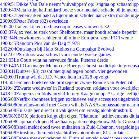
44
09:51
Dikke Van Dale neemt 'vulvalippen' op: 'stigma op schaamlip
12
09:40
Meta krijgt half miljard boete voor mentale schade bij jongeren
18
09:37
Denemarken pakt AI-gebruik in scholen aan: extra mondeling
23
09:05
Peter Faber (82) overleden
5
05:00
Trailers kijken: de bioscoopreleases van week 32
0
03:37
Ajax veel te sterk voor Shelbourne, maar houdt schade beperkt
1
02:34
Nieuwkomers schitteren bij ruime Europese zege FC Twente
19
00:45
Random Pics van de Dag #1978
14
22:04
Ontslagen bij Halo Studios na Campaign Evolved
15
22:01
PS5-doos waarschuwt voor einde fysieke games
2
21:03
Le Court wint na nerveuze finale, Pieterse derde
29
20:40
NPO-manager Menno de Boer geschorst na dickpic in groeps
30
20:11
Duitser (93) crasht met quad tegen boom, vier gewonden
44
20:03
Trump wil dat J.D. Vance hem in 2028 opvolgt
1
19:50
Lemmen boekt eerste profzege in zware Ronde van Polen-rit
23
19:42
'Zwarte weduwes' in Rusland trouwen soldaten voor overlijden
14
18:20
Zangeres en Idols-jurylid Jerney Kaagman op 79-jarige leeftij
10
06/08
Netflix-abonnees krijgen exclusieve early access tot uitgebreid
64
06/08
Onlyfans-model met G-cup wil als NASA-ambassadeur naar 
24
06/08
Huisarts per direct uit vak gezet om ernstig alcoholmisbruik
3
06/08
XBOX platform krijgt zijn eigen "Platinum" achievements dit ja
12
06/08
Capibara's lopen Braziliaans parlementsgebouw Mato Grosso 
69
06/08
Israël meldt dood twee militairen in Zuid-Libanon, vergeldin
15
06/08
Hiroshima herdenkt slachtoffers atoombom, 81 jaar later
19
06/08
Drone met explosieven bij Duits vliegveld voedt vrees voor hy