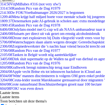
3
14:50
VrijMiBabes #316 (not very sfw!)
33
14:50
Random Pics van de Dag #1979
2
14:30
De FOK!Voetbalmanager 2026/2027 is begonnen
12
09:40
Meta krijgt half miljard boete voor mentale schade bij jongeren
18
09:37
Denemarken pakt AI-gebruik in scholen aan: extra mondeling
19
00:45
Random Pics van de Dag #1978
64
06/08
Onlyfans-model met G-cup wil als NASA-ambassadeur naar 
24
06/08
Huisarts per direct uit vak gezet om ernstig alcoholmisbruik
19
06/08
Drone met explosieven bij Duits vliegveld voedt vrees voor hy
57
06/08
Waterschappen slaan alarm wegens droogte: Gereedschapskist
23
06/08
Zorgmedewerkster die 's nachts haar vriend bezocht terecht on
37
06/08
Random Pics van de Dag #1977
21
05/08
Tanken in België wordt nóg aantrekkelijker
34
05/08
Dirk sluit supermarkt op de Wallen na golf van diefstal en agre
12
05/08
Random Pics van de Dag #1976
6
04/08
Kraftwerk brengt ruimteschip terug naar Eindhoven
20
04/08
Apple vecht Britse eis tot inbouwen backdoor in iCloud aan
85
04/08
'Witte' mannen discrimineren is volgens OM geen enkel probl
32
04/08
Ceuta-leider noemt Marokkaanse grensaanval door migranten 
6
04/08
Grote natuurbrand Boschhuizerbergen groeit naar 100 hectare
6
04/08
FOK! was even down
Laatste items
Laatste items
Toon berichten uit deze thema's