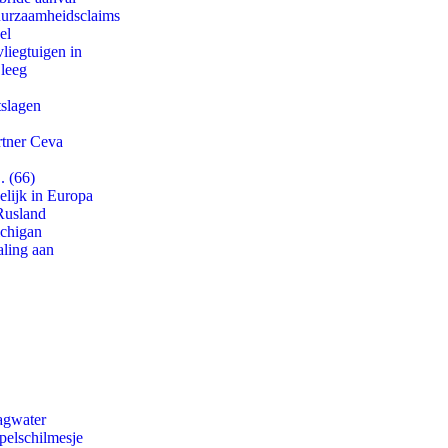
duurzaamheidsclaims
el
iegtuigen in
 leeg
tslagen
rtner Ceva
. (66)
lijk in Europa
Rusland
ichigan
aling aan
agwater
pelschilmesje