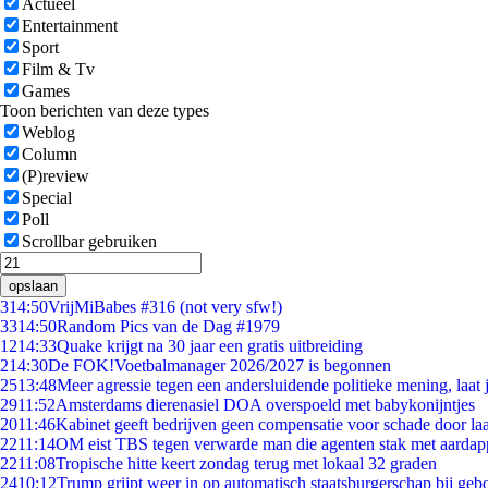
Actueel
Entertainment
Sport
Film & Tv
Games
Toon berichten van deze types
Weblog
Column
(P)review
Special
Poll
Scrollbar gebruiken
opslaan
3
14:50
VrijMiBabes #316 (not very sfw!)
33
14:50
Random Pics van de Dag #1979
12
14:33
Quake krijgt na 30 jaar een gratis uitbreiding
2
14:30
De FOK!Voetbalmanager 2026/2027 is begonnen
25
13:48
Meer agressie tegen een andersluidende politieke mening, laat j
29
11:52
Amsterdams dierenasiel DOA overspoeld met babykonijntjes
20
11:46
Kabinet geeft bedrijven geen compensatie voor schade door la
22
11:14
OM eist TBS tegen verwarde man die agenten stak met aardap
22
11:08
Tropische hitte keert zondag terug met lokaal 32 graden
24
10:12
Trump grijpt weer in op automatisch staatsburgerschap bij geb