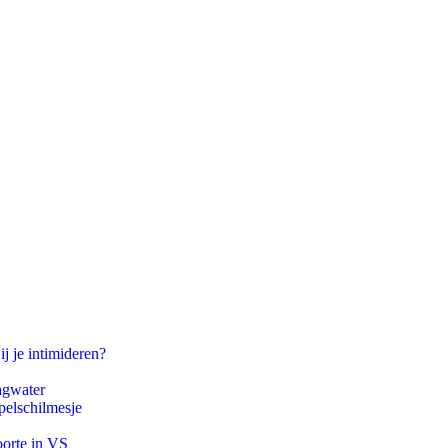
ij je intimideren?
agwater
pelschilmesje
oorte in VS