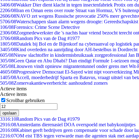
34
06/08
Wakker Dier dient klacht in tegen insectenfabriek Protix om 
22
06/08
Iran en Oman eens over route Straat van Hormuz, VS buitensp
26
06/08
NAVO zet wegens Russische provocatie 250% meer gevechtsvl
57
06/08
Waterschappen slaan alarm wegens droogte: Gereedschapskist
1
06/08
Forensics: Crime Scene Detective
23
06/08
Zorgmedewerkster die 's nachts haar vriend bezocht terecht on
37
06/08
Random Pics van de Dag #1977
18
05/08
Datalek bij Bol en de Bijenkorf na cyberaanval op logistiek pa
34
05/08
Kind overleden na aanrijding door AH-bestelbus in Dordrecht
6
05/08
Nieuw slachtoffer in kindermisbruikzaak zorgprofessional Jan B
3
05/08
Geen Qatar en Abu Dhabi? Dan eindigt Formule 1-seizoen moge
5
05/08
Litouwen vindt opnieuw migrantentunnel onder grens met Wit-
46
05/08
Progressieve Democraat El-Sayed wint nipt voorverkiezing M
14
05/08
Accell, moederbedrijf Sparta en Batavus, vraagt uitstel van bet
5
05/08
Zomervakantieweerbericht: aanhoudend zomers
Actieve items
Actieve items
Scrollbar gebruiken
opslaan
33
16:10
Random Pics van de Dag #1979
29
16:08
Amsterdams dierenasiel DOA overspoeld met babykonijntjes
20
16:08
Kabinet geeft bedrijven geen compensatie voor schade door la
22
16:07
OM eist TBS tegen verwarde man die agenten stak met aardap