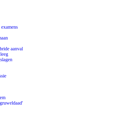
e examens
maan
bride aanval
 leeg
tslagen
ssie
eem
'gruweldaad'