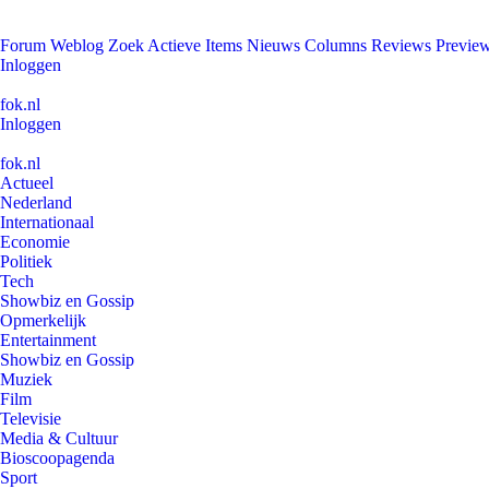
Forum
Weblog
Zoek
Actieve Items
Nieuws
Columns
Reviews
Previe
Inloggen
fok.nl
Inloggen
fok.nl
Actueel
Nederland
Internationaal
Economie
Politiek
Tech
Showbiz en Gossip
Opmerkelijk
Entertainment
Showbiz en Gossip
Muziek
Film
Televisie
Media & Cultuur
Bioscoopagenda
Sport