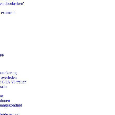
pen doorbreken'
e examens
app
suitkering
d overleden
e GTA VI trailer
maan
ar
binnen
g aangekondigd
bride aanval