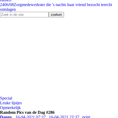
24
06/08
Zorgmedewerkster die 's nachts haar vriend bezocht terecht
ontslagen
Special
Leuke lijstjes
Opmerkelijk
Random Pics van de Dag #286
Danny
16-04-2021 07:37
16-04-2021 23:37
print