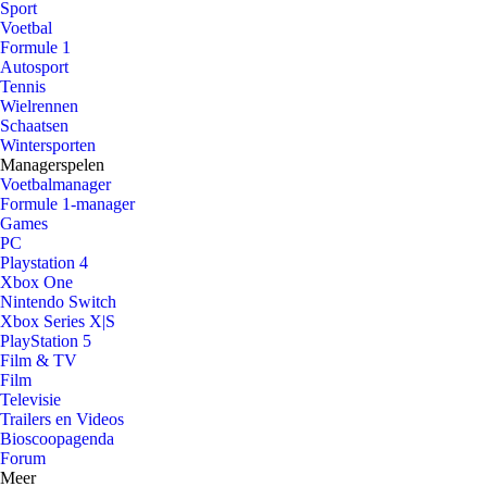
Sport
Voetbal
Formule 1
Autosport
Tennis
Wielrennen
Schaatsen
Wintersporten
Managerspelen
Voetbalmanager
Formule 1-manager
Games
PC
Playstation 4
Xbox One
Nintendo Switch
Xbox Series X|S
PlayStation 5
Film & TV
Film
Televisie
Trailers en Videos
Bioscoopagenda
Forum
Meer