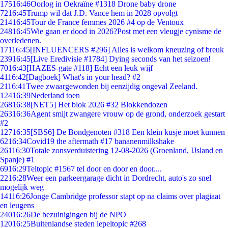
175
16:46
Oorlog in Oekraïne #1318 Drone baby drone
72
16:45
Trump wil dat J.D. Vance hem in 2028 opvolgt
214
16:45
Tour de France femmes 2026 #4 op de Ventoux
248
16:45
Wie gaan er dood in 2026?Post met een vleugje cynisme de
overledenen.
171
16:45
[INFLUENCERS #296] Alles is welkom kneuzing of breuk
239
16:45
[Live Eredivisie #1784] Dying seconds van het seizoen!
70
16:43
[HAZES-gate #118] Echt een leuk wijf
41
16:42
[Dagboek] What's in your head? #2
21
16:41
Twee zwaargewonden bij eenzijdig ongeval Zeeland.
124
16:39
Nederland toen
268
16:38
[NET5] Het blok 2026 #32 Blokkendozen
263
16:36
Agent smijt zwangere vrouw op de grond, onderzoek gestart
#2
127
16:35
[SBS6] De Bondgenoten #318 Een klein kusje moet kunnen
62
16:34
Covid19 the aftermath #17 bananenmilkshake
261
16:30
Totale zonsverduistering 12-08-2026 (Groenland, IJsland en
Spanje) #1
69
16:29
Teltopic #1567 tel door en door en door....
22
16:28
Weer een parkeergarage dicht in Dordrecht, auto's zo snel
mogelijk weg
141
16:26
Jonge Cambridge professor stapt op na claims over plagiaat
en leugens
240
16:26
De bezuinigingen bij de NPO
120
16:25
Buitenlandse steden lepeltopic #268