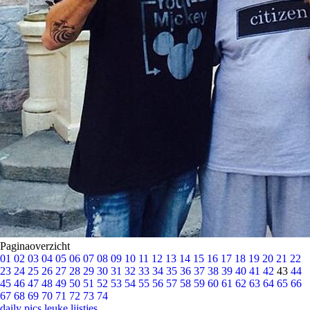
Paginaoverzicht
01
02
03
04
05
06
07
08
09
10
11
12
13
14
15
16
17
18
19
20
21
22
23
24
25
26
27
28
29
30
31
32
33
34
35
36
37
38
39
40
41
42
43
44
45
46
47
48
49
50
51
52
53
54
55
56
57
58
59
60
61
62
63
64
65
66
67
68
69
70
71
72
73
74
daily pics
leuke lijstjes