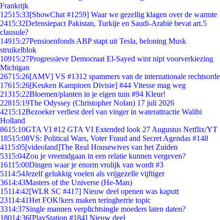
Frankrijk
125
15:33
[ShowChat #1259] Waar we gezellig klagen over de warmte
24
15:32
Defensiepact Pakistan, Turkije en Saudi-Arabië bevat art.5
clausule?
149
15:27
Pensioenfonds ABP stapt uit Tesla, beloning Musk
struikelblok
109
15:27
Progressieve Democraat El-Sayed wint nipt voorverkiezing
Michigan
267
15:26
[AMV] VS #1312 spammers van de internationale rechtsorde
176
15:26
[Keuken Kampioen Divisie] #44 Vitesse mag weg
213
15:22
Bloemen/planten in je eigen tuin #94 Kleur!
228
15:19
The Odyssey (Christopher Nolan) 17 juli 2026
42
15:12
Bezoeker verliest deel van vinger in waterattractie Walibi
Holland
86
15:10
GTA VI #12 GTA VI Extended look 27 Augustus Netflix/YT
185
15:08
VS: Political Wars, Voter Fraud and Secret Agendas #148
41
15:05
[videoland]The Real Housewives van het Zuiden
53
15:04
Zou je vreemdgaan in een relatie kunnen vergeven?
161
15:00
Dingen waar je enorm vrolijk van wordt #3
51
14:54
Jezelf gelukkig voelen als vrijgezelle vijftiger
36
14:43
Masters of the Universe (He-Man)
151
14:42
[WLR SC #417] Nieuw deel openen was kaputt
231
14:41
Het FOK!kers maken teringherrie topic
33
14:37
Single mannen verplichtsingle moeders laten daten?
180
14:36
[PlayStation #184] Nieuw deel