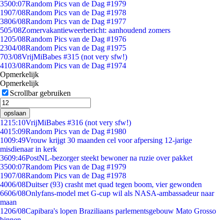
35
00:07
Random Pics van de Dag #1979
19
07/08
Random Pics van de Dag #1978
38
06/08
Random Pics van de Dag #1977
5
05/08
Zomervakantieweerbericht: aanhoudend zomers
12
05/08
Random Pics van de Dag #1976
23
04/08
Random Pics van de Dag #1975
7
03/08
VrijMiBabes #315 (not very sfw!)
41
03/08
Random Pics van de Dag #1974
Opmerkelijk
Opmerkelijk
Scrollbar gebruiken
opslaan
12
15:10
VrijMiBabes #316 (not very sfw!)
40
15:09
Random Pics van de Dag #1980
10
09:49
Vrouw krijgt 30 maanden cel voor afpersing 12-jarige
misdienaar in kerk
36
09:46
PostNL-bezorger steekt bewoner na ruzie over pakket
35
00:07
Random Pics van de Dag #1979
19
07/08
Random Pics van de Dag #1978
40
06/08
Duitser (93) crasht met quad tegen boom, vier gewonden
66
06/08
Onlyfans-model met G-cup wil als NASA-ambassadeur naar
maan
12
06/08
Capibara's lopen Braziliaans parlementsgebouw Mato Grosso
binnen