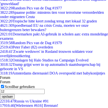
'gruweldaad'
38
22:29
Random Pics van de Dag #1977
38
22:28
Spaanse politie: minstens tien voor terrorisme veroordeelden
onder migranten Ceuta
30
22:20
Tropische hitte keert zondag terug met lokaal 32 graden
46
21:30
Spoedberaad EU na crisis Ceuta, moeten we onze
buitengrenzen beter bewaken?
20
21:01
Denemarken pakt AI-gebruik in scholen aan: extra mondelinge
examens
35
19:58
Random Pics van de Dag #1979
25
19:43
Peter Faber (82) overleden
24
18:41
'Zwarte weduwes' in Rusland trouwen soldaten voor
overlijdensuitkering
15
18:32
Ontslagen bij Halo Studios na Campaign Evolved
30
18:32
Trump grijpt weer in op automatisch staatsburgerschap bij
geboorte in VS
31
18:19
Amsterdams dierenasiel DOA overspoeld met babykonijntjes
Forum
Forum
Scrollbar gebruiken
opslaan
221
16:47
Russia vs Ukraine #91
179
16:46
[Wielrennen #616] Brennan!