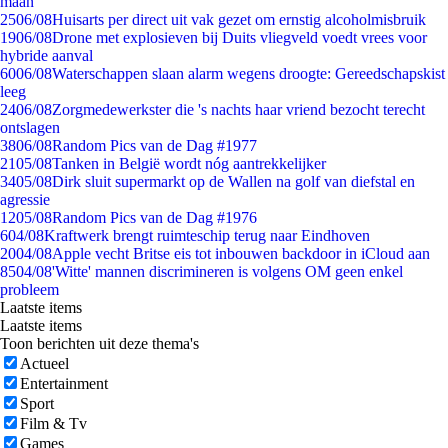
maan
25
06/08
Huisarts per direct uit vak gezet om ernstig alcoholmisbruik
19
06/08
Drone met explosieven bij Duits vliegveld voedt vrees voor
hybride aanval
60
06/08
Waterschappen slaan alarm wegens droogte: Gereedschapskist
leeg
24
06/08
Zorgmedewerkster die 's nachts haar vriend bezocht terecht
ontslagen
38
06/08
Random Pics van de Dag #1977
21
05/08
Tanken in België wordt nóg aantrekkelijker
34
05/08
Dirk sluit supermarkt op de Wallen na golf van diefstal en
agressie
12
05/08
Random Pics van de Dag #1976
6
04/08
Kraftwerk brengt ruimteschip terug naar Eindhoven
20
04/08
Apple vecht Britse eis tot inbouwen backdoor in iCloud aan
85
04/08
'Witte' mannen discrimineren is volgens OM geen enkel
probleem
Laatste items
Laatste items
Toon berichten uit deze thema's
Actueel
Entertainment
Sport
Film & Tv
Games