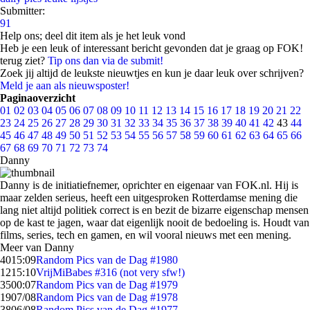
Submitter:
91
Help ons; deel dit item als je het leuk vond
Heb je een leuk of interessant bericht gevonden dat je graag op FOK!
terug ziet?
Tip ons dan via de submit!
Zoek jij altijd de leukste nieuwtjes en kun je daar leuk over schrijven?
Meld je aan als nieuwsposter!
Paginaoverzicht
01
02
03
04
05
06
07
08
09
10
11
12
13
14
15
16
17
18
19
20
21
22
23
24
25
26
27
28
29
30
31
32
33
34
35
36
37
38
39
40
41
42
43
44
45
46
47
48
49
50
51
52
53
54
55
56
57
58
59
60
61
62
63
64
65
66
67
68
69
70
71
72
73
74
Danny
Danny is de initiatiefnemer, oprichter en eigenaar van FOK.nl. Hij is
maar zelden serieus, heeft een uitgesproken Rotterdamse mening die
lang niet altijd politiek correct is en bezit de bizarre eigenschap mensen
op de kast te jagen, waar dat eigenlijk nooit de bedoeling is. Houdt van
films, series, tech en gamen, en wil vooral nieuws met een mening.
Meer van Danny
40
15:09
Random Pics van de Dag #1980
12
15:10
VrijMiBabes #316 (not very sfw!)
35
00:07
Random Pics van de Dag #1979
19
07/08
Random Pics van de Dag #1978
38
06/08
Random Pics van de Dag #1977