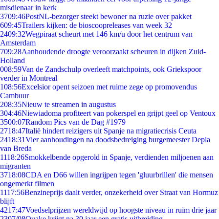
misdienaar in kerk
37
09:46
PostNL-bezorger steekt bewoner na ruzie over pakket
6
09:45
Trailers kijken: de bioscoopreleases van week 32
24
09:32
Wegpiraat scheurt met 146 km/u door het centrum van
Amsterdam
7
09:28
Aanhoudende droogte veroorzaakt scheuren in dijken Zuid-
Holland
0
08:59
Van de Zandschulp overleeft matchpoints, ook Griekspoor
verder in Montreal
1
08:56
Excelsior opent seizoen met ruime zege op promovendus
Cambuur
2
08:35
Nieuw te streamen in augustus
3
04:46
Niewiadoma profiteert van pokerspel en grijpt geel op Ventoux
35
00:07
Random Pics van de Dag #1979
27
18:47
Italië hindert reizigers uit Spanje na migratiecrisis Ceuta
24
18:31
Vier aanhoudingen na doodsbedreiging burgemeester Depla
van Breda
11
18:26
Smokkelbende opgerold in Spanje, verdienden miljoenen aan
migranten
37
18:08
CDA en D66 willen ingrijpen tegen 'gluurbrillen' die mensen
ongemerkt filmen
11
17:56
Benzineprijs daalt verder, onzekerheid over Straat van Hormuz
blijft
42
17:47
Voedselprijzen wereldwijd op hoogste niveau in ruim drie jaar
23
07/08
Quake krijgt na 30 jaar een gratis uitbreiding