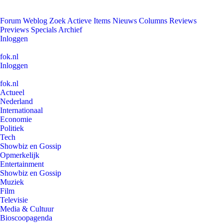
Forum
Weblog
Zoek
Actieve Items
Nieuws
Columns
Reviews
Previews
Specials
Archief
Inloggen
fok.nl
Inloggen
fok.nl
Actueel
Nederland
Internationaal
Economie
Politiek
Tech
Showbiz en Gossip
Opmerkelijk
Entertainment
Showbiz en Gossip
Muziek
Film
Televisie
Media & Cultuur
Bioscoopagenda