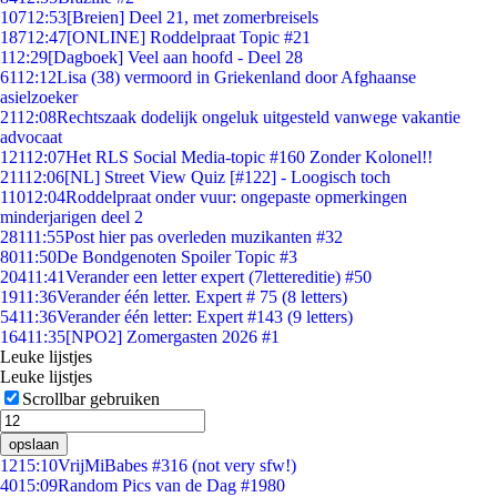
107
12:53
[Breien] Deel 21, met zomerbreisels
187
12:47
[ONLINE] Roddelpraat Topic #21
1
12:29
[Dagboek] Veel aan hoofd - Deel 28
61
12:12
Lisa (38) vermoord in Griekenland door Afghaanse
asielzoeker
21
12:08
Rechtszaak dodelijk ongeluk uitgesteld vanwege vakantie
advocaat
121
12:07
Het RLS Social Media-topic #160 Zonder Kolonel!!
211
12:06
[NL] Street View Quiz [#122] - Loogisch toch
110
12:04
Roddelpraat onder vuur: ongepaste opmerkingen
minderjarigen deel 2
281
11:55
Post hier pas overleden muzikanten #32
80
11:50
De Bondgenoten Spoiler Topic #3
204
11:41
Verander een letter expert (7lettereditie) #50
19
11:36
Verander één letter. Expert # 75 (8 letters)
54
11:36
Verander één letter: Expert #143 (9 letters)
164
11:35
[NPO2] Zomergasten 2026 #1
Leuke lijstjes
Leuke lijstjes
Scrollbar gebruiken
opslaan
12
15:10
VrijMiBabes #316 (not very sfw!)
40
15:09
Random Pics van de Dag #1980