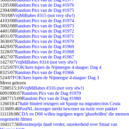
12
05/08
Random Pics van de Dag #1976
23
04/08
Random Pics van de Dag #1975
7
03/08
VrijMiBabes #315 (not very sfw!)
41
03/08
Random Pics van de Dag #1974
30
02/08
Random Pics van de Dag #1973
44
01/08
Random Pics van de Dag #1972
49
31/07
Random Pics van de Dag #1971
36
30/07
Random Pics van de Dag #1970
44
29/07
Random Pics van de Dag #1969
32
28/07
Random Pics van de Dag #1968
40
27/07
Random Pics van de Dag #1967
14
27/07
VrijMiBabes #314 (not very sfw!)
15
25/07
FOK!kers lopen de Nijmeegse 4-daagse: Dag 4
83
25/07
Random Pics van de Dag #1966
5
24/07
FOK!kers lopen de Nijmeegse 4-daagse: Dag 3
Meest gelezen
72885
15:10
VrijMiBabes #316 (not very sfw!)
60919
00:07
Random Pics van de Dag #1979
28877
15:09
Random Pics van de Dag #1980
1260
18:47
Italië hindert reizigers uit Spanje na migratiecrisis Ceuta
1136
09:46
PostNL-bezorger steekt bewoner na ruzie over pakket
1111
18:08
CDA en D66 willen ingrijpen tegen 'gluurbrillen' die mensen
ongemerkt filmen
1041
17:56
Benzineprijs daalt verder, onzekerheid over Straat van