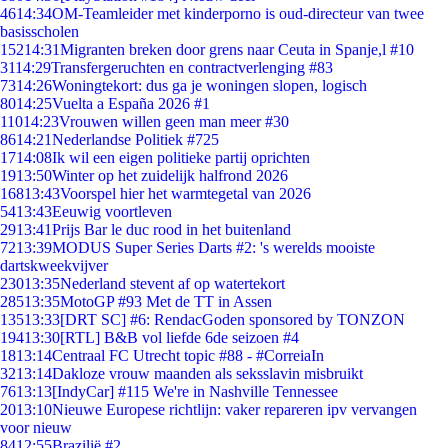
46
14:34
OM-Teamleider met kinderporno is oud-directeur van twee
basisscholen
152
14:31
Migranten breken door grens naar Ceuta in Spanje,l #10
31
14:29
Transfergeruchten en contractverlenging #83
73
14:26
Woningtekort: dus ga je woningen slopen, logisch
80
14:25
Vuelta a España 2026 #1
110
14:23
Vrouwen willen geen man meer #30
86
14:21
Nederlandse Politiek #725
17
14:08
Ik wil een eigen politieke partij oprichten
19
13:50
Winter op het zuidelijk halfrond 2026
168
13:43
Voorspel hier het warmtegetal van 2026
54
13:43
Eeuwig voortleven
29
13:41
Prijs Bar le duc rood in het buitenland
72
13:39
MODUS Super Series Darts #2: 's werelds mooiste
dartskweekvijver
230
13:35
Nederland stevent af op watertekort
285
13:35
MotoGP #93 Met de TT in Assen
135
13:33
[DRT SC] #6: RendacGoden sponsored by TONZON
194
13:30
[RTL] B&B vol liefde 6de seizoen #4
18
13:14
Centraal FC Utrecht topic #88 - #CorreiaIn
32
13:14
Dakloze vrouw maanden als seksslavin misbruikt
76
13:13
[IndyCar] #115 We're in Nashville Tennessee
20
13:10
Nieuwe Europese richtlijn: vaker repareren ipv vervangen
voor nieuw
84
12:55
Brazilië #2