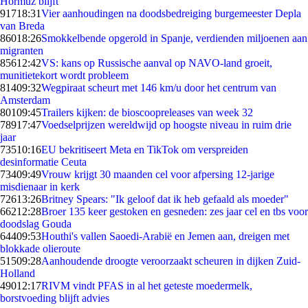
Hormuz blijft
917
18:31
Vier aanhoudingen na doodsbedreiging burgemeester Depla
van Breda
860
18:26
Smokkelbende opgerold in Spanje, verdienden miljoenen aan
migranten
856
12:42
VS: kans op Russische aanval op NAVO-land groeit,
munitietekort wordt probleem
814
09:32
Wegpiraat scheurt met 146 km/u door het centrum van
Amsterdam
801
09:45
Trailers kijken: de bioscoopreleases van week 32
789
17:47
Voedselprijzen wereldwijd op hoogste niveau in ruim drie
jaar
735
10:16
EU bekritiseert Meta en TikTok om verspreiden
desinformatie Ceuta
734
09:49
Vrouw krijgt 30 maanden cel voor afpersing 12-jarige
misdienaar in kerk
726
13:26
Britney Spears: "Ik geloof dat ik heb gefaald als moeder"
662
12:28
Broer 135 keer gestoken en gesneden: zes jaar cel en tbs voor
doodslag Gouda
644
09:53
Houthi's vallen Saoedi-Arabië en Jemen aan, dreigen met
blokkade olieroute
515
09:28
Aanhoudende droogte veroorzaakt scheuren in dijken Zuid-
Holland
490
12:17
RIVM vindt PFAS in al het geteste moedermelk,
borstvoeding blijft advies