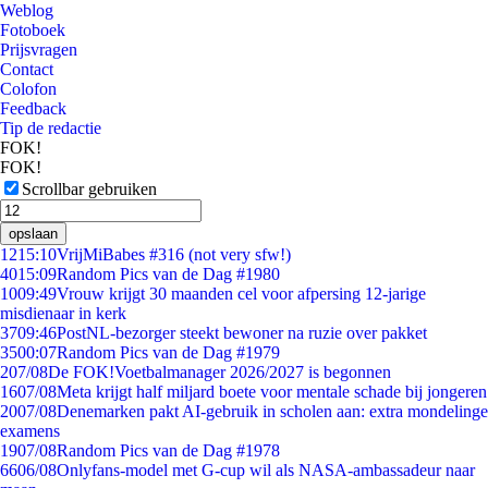
Weblog
Fotoboek
Prijsvragen
Contact
Colofon
Feedback
Tip de redactie
FOK!
FOK!
Scrollbar gebruiken
opslaan
12
15:10
VrijMiBabes #316 (not very sfw!)
40
15:09
Random Pics van de Dag #1980
10
09:49
Vrouw krijgt 30 maanden cel voor afpersing 12-jarige
misdienaar in kerk
37
09:46
PostNL-bezorger steekt bewoner na ruzie over pakket
35
00:07
Random Pics van de Dag #1979
2
07/08
De FOK!Voetbalmanager 2026/2027 is begonnen
16
07/08
Meta krijgt half miljard boete voor mentale schade bij jongeren
20
07/08
Denemarken pakt AI-gebruik in scholen aan: extra mondelinge
examens
19
07/08
Random Pics van de Dag #1978
66
06/08
Onlyfans-model met G-cup wil als NASA-ambassadeur naar