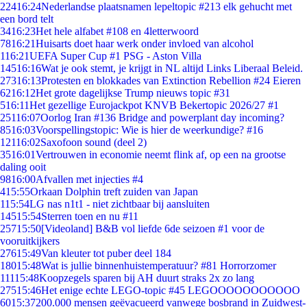
224
16:24
Nederlandse plaatsnamen lepeltopic #213 elk gehucht met
een bord telt
34
16:23
Het hele alfabet #108 en 4letterwoord
78
16:21
Huisarts doet haar werk onder invloed van alcohol
1
16:21
UEFA Super Cup #1 PSG - Aston Villa
145
16:16
Wat je ook stemt, je krijgt in NL altijd Links Liberaal Beleid.
273
16:13
Protesten en blokkades van Extinction Rebellion #24 Eieren
62
16:12
Het grote dagelijkse Trump nieuws topic #31
5
16:11
Het gezellige Eurojackpot KNVB Bekertopic 2026/27 #1
251
16:07
Oorlog Iran #136 Bridge and powerplant day incoming?
85
16:03
Voorspellingstopic: Wie is hier de weerkundige? #16
121
16:02
Saxofoon sound (deel 2)
35
16:01
Vertrouwen in economie neemt flink af, op een na grootse
daling ooit
98
16:00
Afvallen met injecties #4
4
15:55
Orkaan Dolphin treft zuiden van Japan
1
15:54
LG nas n1t1 - niet zichtbaar bij aansluiten
145
15:54
Sterren toen en nu #11
257
15:50
[Videoland] B&B vol liefde 6de seizoen #1 voor de
vooruitkijkers
276
15:49
Van kleuter tot puber deel 184
180
15:48
Wat is jullie binnenhuistemperatuur? #81 Horrorzomer
111
15:48
Koopzegels sparen bij AH duurt straks 2x zo lang
275
15:46
Het enige echte LEGO-topic #45 LEGOOOOOOOOOOO
60
15:37
200.000 mensen geëvacueerd vanwege bosbrand in Zuidwest-