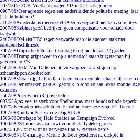
2
07/08
De FOK!Voetbalmanager 2026/2027 is begonnen
69
07/08
Meer agressie tegen een andersluidende politieke mening, laat
jij je intimideren?
31
07/08
Amsterdams dierenasiel DOA overspoeld met babykonijntjes
29
07/08
Kabinet geeft bedrijven geen compensatie voor schade door
laagwater
24
07/08
OM eist TBS tegen verwarde man die agenten stak met
aardappelschilmesje
30
07/08
Tropische hitte keert zondag terug met lokaal 32 graden
30
07/08
Trump grijpt weer in op automatisch staatsburgerschap bij
geboorte in VS
56
07/08
Dikke Van Dale neemt 'vulvalippen' op: 'stigma op
schaamlippen doorbreken'
16
07/08
Meta krijgt half miljard boete voor mentale schade bij jongeren
20
07/08
Denemarken pakt AI-gebruik in scholen aan: extra mondelinge
examens
25
07/08
Peter Faber (82) overleden
0
07/08
Ajax veel te sterk voor Shelbourne, maar houdt schade beperkt
1
07/08
Nieuwkomers schitteren bij ruime Europese zege FC Twente
19
07/08
Random Pics van de Dag #1978
15
06/08
Ontslagen bij Halo Studios na Campaign Evolved
19
06/08
PS5-doos waarschuwt voor einde fysieke games
2
06/08
Le Court wint na nerveuze finale, Pieterse derde
29
06/08
NPO-manager Menno de Boer geschorst na dickpic in