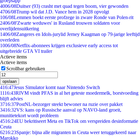
groepsapp
40
06/08
Duitser (93) crasht met quad tegen boom, vier gewonden
47
06/08
Trump wil dat J.D. Vance hem in 2028 opvolgt
1
06/08
Lemmen boekt eerste profzege in zware Ronde van Polen-rit
24
06/08
'Zwarte weduwes' in Rusland trouwen soldaten voor
overlijdensuitkering
14
06/08
Zangeres en Idols-jurylid Jerney Kaagman op 79-jarige leeftijd
overleden
10
06/08
Netflix-abonnees krijgen exclusieve early access tot
uitgebreide GTA VI trailer
Actieve items
Actieve items
Scrollbar gebruiken
opslaan
4
16:47
Jesus Simulator komt naar Nintendo Switch
11
16:43
RIVM vindt PFAS in al het geteste moedermelk, borstvoeding
blijft advies
37
16:37
PostNL-bezorger steekt bewoner na ruzie over pakket
34
16:32
VS: kans op Russische aanval op NAVO-land groeit,
munitietekort wordt probleem
45
16:24
EU bekritiseert Meta en TikTok om verspreiden desinformatie
Ceuta
62
16:23
Spanje: bijna alle migranten in Ceuta weer teruggekeerd naar
Marokko