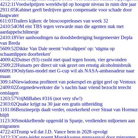
42
12:11
Voedselprijzen wereldwijd op hoogste niveau in ruim drie jaar
29
11:05
Kabinet geeft bedrijven geen compensatie voor schade door
laagwater
6
11:03
Trailers kijken: de bioscoopreleases van week 32
24
10:54
OM eist TBS tegen verwarde man die agenten stak met
aardappelschilmesje
24
10:18
Vier aanhoudingen na doodsbedreiging burgemeester Depla
van Breda
56
09:52
Dikke Van Dale neemt 'vulvalippen' op: 'stigma op
schaamlippen doorbreken'
40
09:42
Duitser (93) crasht met quad tegen boom, vier gewonden
25
09:22
Huisarts per direct uit vak gezet om ernstig alcoholmisbruik
66
09:19
Onlyfans-model met G-cup wil als NASA-ambassadeur naar
maan
3
09:14
Niewiadoma profiteert van pokerspel en grijpt geel op Ventoux
24
09:02
Zorgmedewerkster die 's nachts haar vriend bezocht terecht
ontslagen
12
03:57
VrijMiBabes #316 (not very sfw!)
23
03:02
Quake krijgt na 30 jaar een gratis uitbreiding
11
01:06
Benzineprijs daalt verder, onzekerheid over Straat van Hormuz
blijft
11
23:30
Smokkelbende opgerold in Spanje, verdienden miljoenen aan
migranten
47
22:43
Trump wil dat J.D. Vance hem in 2028 opvolgt
34
22:32
Ceuta-leider noemt Marokkaanse grensaanval door migranten