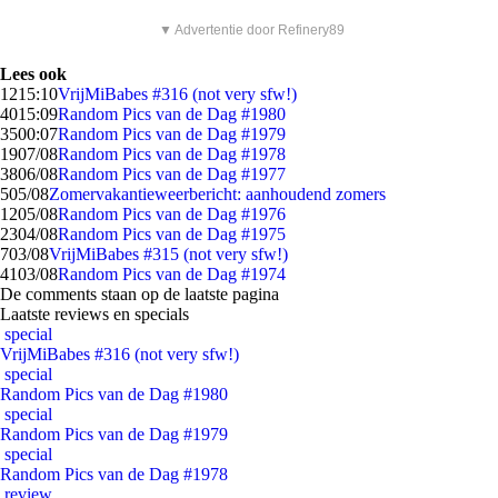
▼ Advertentie door Refinery89
Lees ook
12
15:10
VrijMiBabes #316 (not very sfw!)
40
15:09
Random Pics van de Dag #1980
35
00:07
Random Pics van de Dag #1979
19
07/08
Random Pics van de Dag #1978
38
06/08
Random Pics van de Dag #1977
5
05/08
Zomervakantieweerbericht: aanhoudend zomers
12
05/08
Random Pics van de Dag #1976
23
04/08
Random Pics van de Dag #1975
7
03/08
VrijMiBabes #315 (not very sfw!)
41
03/08
Random Pics van de Dag #1974
De comments staan op de laatste pagina
Laatste reviews en specials
special
VrijMiBabes #316 (not very sfw!)
special
Random Pics van de Dag #1980
special
Random Pics van de Dag #1979
special
Random Pics van de Dag #1978
review