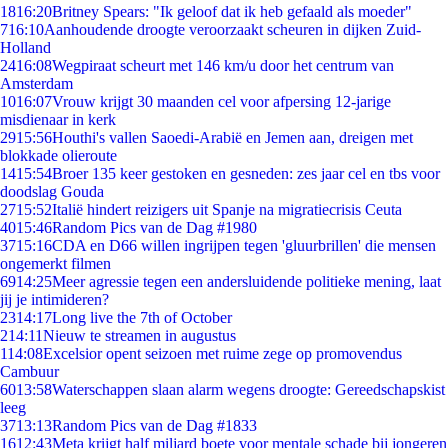
18
16:20
Britney Spears: "Ik geloof dat ik heb gefaald als moeder"
7
16:10
Aanhoudende droogte veroorzaakt scheuren in dijken Zuid-
Holland
24
16:08
Wegpiraat scheurt met 146 km/u door het centrum van
Amsterdam
10
16:07
Vrouw krijgt 30 maanden cel voor afpersing 12-jarige
misdienaar in kerk
29
15:56
Houthi's vallen Saoedi-Arabië en Jemen aan, dreigen met
blokkade olieroute
14
15:54
Broer 135 keer gestoken en gesneden: zes jaar cel en tbs voor
doodslag Gouda
27
15:52
Italië hindert reizigers uit Spanje na migratiecrisis Ceuta
40
15:46
Random Pics van de Dag #1980
37
15:16
CDA en D66 willen ingrijpen tegen 'gluurbrillen' die mensen
ongemerkt filmen
69
14:25
Meer agressie tegen een andersluidende politieke mening, laat
jij je intimideren?
23
14:17
Long live the 7th of October
2
14:11
Nieuw te streamen in augustus
1
14:08
Excelsior opent seizoen met ruime zege op promovendus
Cambuur
60
13:58
Waterschappen slaan alarm wegens droogte: Gereedschapskist
leeg
37
13:13
Random Pics van de Dag #1833
16
12:43
Meta krijgt half miljard boete voor mentale schade bij jongeren