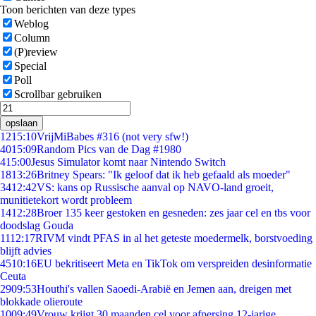
Toon berichten van deze types
Weblog
Column
(P)review
Special
Poll
Scrollbar gebruiken
opslaan
12
15:10
VrijMiBabes #316 (not very sfw!)
40
15:09
Random Pics van de Dag #1980
4
15:00
Jesus Simulator komt naar Nintendo Switch
18
13:26
Britney Spears: "Ik geloof dat ik heb gefaald als moeder"
34
12:42
VS: kans op Russische aanval op NAVO-land groeit,
munitietekort wordt probleem
14
12:28
Broer 135 keer gestoken en gesneden: zes jaar cel en tbs voor
doodslag Gouda
11
12:17
RIVM vindt PFAS in al het geteste moedermelk, borstvoeding
blijft advies
45
10:16
EU bekritiseert Meta en TikTok om verspreiden desinformatie
Ceuta
29
09:53
Houthi's vallen Saoedi-Arabië en Jemen aan, dreigen met
blokkade olieroute
10
09:49
Vrouw krijgt 30 maanden cel voor afpersing 12-jarige