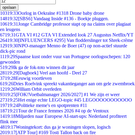
opslaan
103
19:33
Oorlog in Oekraïne #1318 Drone baby drone
148
19:32
[SBS6] Vandaag Inside #136 - Boekje pluggen.
106
19:31
Jonge Cambridge professor stapt op na claims over plagiaat
en leugens
67
19:31
GTA VI #12 GTA VI Extended look 27 Augustus Netflix/YT
264
19:30
[INFLUENCERS #295] Van flodderslinger tot Shrek-crème
129
19:30
NPO-manager Menno de Boer (47) op non-actief stuurde
dick-pic rond
11
19:29
Spaanse kust onder vuur van Portugese oorlogsschepen: 120
gewonden
5
19:29
Ik ga de fok-toto winnen dit jaar
281
19:29
[Dagboek] Veel aan hoofd - Deel 27
37
19:28
Eeuwig voortleven
6
19:26
Dries Roelvink spreekt vakantieganger aan om gele zwembroek
12
19:26
William Orbit overleden
93
19:25
[FOK!Voetbalmanager 2026/2027] #1 We zijn er weer
273
19:25
Het enige echte LEGO-topic #45 LEGOOOOOOOOOOO
197
19:24
Politieke meme's en spotprenten #11
187
19:21
Tour de France femmes 2026 #4 op de Ventoux
14
19:18
Miljarden naar Europese AI-start-ups: Nederland profiteert
flink mee
48
19:17
Woningtekort: dus ga je woningen slopen, logisch
20
19:17
[ATP Tour] #169 Tosti Tallon back on fire