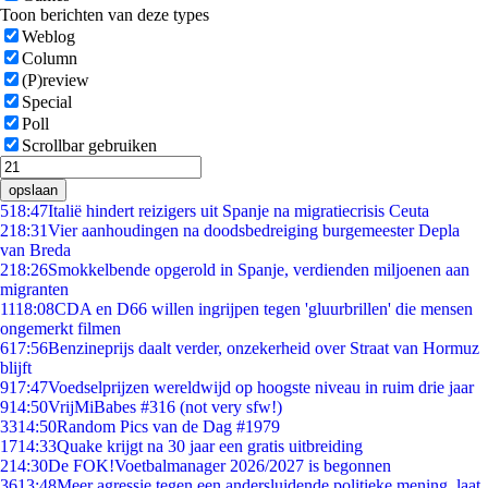
Toon berichten van deze types
Weblog
Column
(P)review
Special
Poll
Scrollbar gebruiken
opslaan
5
18:47
Italië hindert reizigers uit Spanje na migratiecrisis Ceuta
2
18:31
Vier aanhoudingen na doodsbedreiging burgemeester Depla
van Breda
2
18:26
Smokkelbende opgerold in Spanje, verdienden miljoenen aan
migranten
11
18:08
CDA en D66 willen ingrijpen tegen 'gluurbrillen' die mensen
ongemerkt filmen
6
17:56
Benzineprijs daalt verder, onzekerheid over Straat van Hormuz
blijft
9
17:47
Voedselprijzen wereldwijd op hoogste niveau in ruim drie jaar
9
14:50
VrijMiBabes #316 (not very sfw!)
33
14:50
Random Pics van de Dag #1979
17
14:33
Quake krijgt na 30 jaar een gratis uitbreiding
2
14:30
De FOK!Voetbalmanager 2026/2027 is begonnen
36
13:48
Meer agressie tegen een andersluidende politieke mening, laat