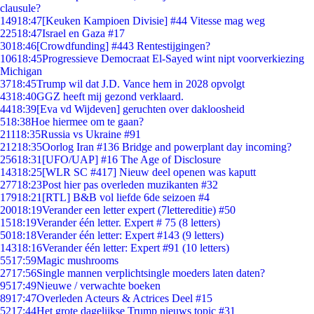
clausule?
149
18:47
[Keuken Kampioen Divisie] #44 Vitesse mag weg
225
18:47
Israel en Gaza #17
30
18:46
[Crowdfunding] #443 Rentestijgingen?
106
18:45
Progressieve Democraat El-Sayed wint nipt voorverkiezing
Michigan
37
18:45
Trump wil dat J.D. Vance hem in 2028 opvolgt
43
18:40
GGZ heeft mij gezond verklaard.
44
18:39
[Eva vd Wijdeven] geruchten over dakloosheid
5
18:38
Hoe hiermee om te gaan?
211
18:35
Russia vs Ukraine #91
212
18:35
Oorlog Iran #136 Bridge and powerplant day incoming?
256
18:31
[UFO/UAP] #16 The Age of Disclosure
143
18:25
[WLR SC #417] Nieuw deel openen was kaputt
277
18:23
Post hier pas overleden muzikanten #32
179
18:21
[RTL] B&B vol liefde 6de seizoen #4
200
18:19
Verander een letter expert (7lettereditie) #50
15
18:19
Verander één letter. Expert # 75 (8 letters)
50
18:18
Verander één letter: Expert #143 (9 letters)
143
18:16
Verander één letter: Expert #91 (10 letters)
55
17:59
Magic mushrooms
27
17:56
Single mannen verplichtsingle moeders laten daten?
95
17:49
Nieuwe / verwachte boeken
89
17:47
Overleden Acteurs & Actrices Deel #15
52
17:44
Het grote dagelijkse Trump nieuws topic #31