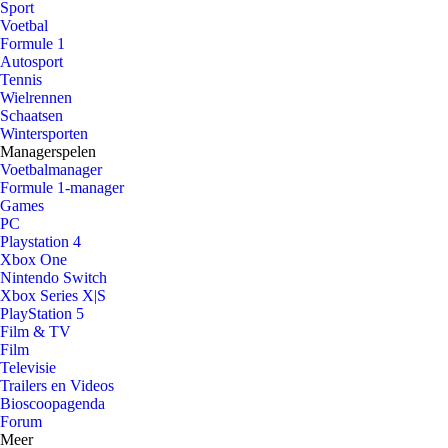
Sport
Voetbal
Formule 1
Autosport
Tennis
Wielrennen
Schaatsen
Wintersporten
Managerspelen
Voetbalmanager
Formule 1-manager
Games
PC
Playstation 4
Xbox One
Nintendo Switch
Xbox Series X|S
PlayStation 5
Film & TV
Film
Televisie
Trailers en Videos
Bioscoopagenda
Forum
Meer