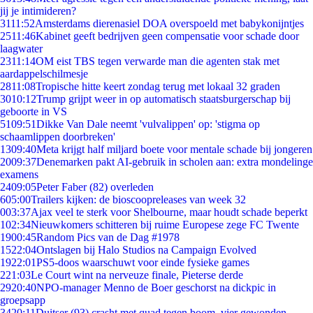
jij je intimideren?
31
11:52
Amsterdams dierenasiel DOA overspoeld met babykonijntjes
25
11:46
Kabinet geeft bedrijven geen compensatie voor schade door
laagwater
23
11:14
OM eist TBS tegen verwarde man die agenten stak met
aardappelschilmesje
28
11:08
Tropische hitte keert zondag terug met lokaal 32 graden
30
10:12
Trump grijpt weer in op automatisch staatsburgerschap bij
geboorte in VS
51
09:51
Dikke Van Dale neemt 'vulvalippen' op: 'stigma op
schaamlippen doorbreken'
13
09:40
Meta krijgt half miljard boete voor mentale schade bij jongeren
20
09:37
Denemarken pakt AI-gebruik in scholen aan: extra mondelinge
examens
24
09:05
Peter Faber (82) overleden
6
05:00
Trailers kijken: de bioscoopreleases van week 32
0
03:37
Ajax veel te sterk voor Shelbourne, maar houdt schade beperkt
1
02:34
Nieuwkomers schitteren bij ruime Europese zege FC Twente
19
00:45
Random Pics van de Dag #1978
15
22:04
Ontslagen bij Halo Studios na Campaign Evolved
19
22:01
PS5-doos waarschuwt voor einde fysieke games
2
21:03
Le Court wint na nerveuze finale, Pieterse derde
29
20:40
NPO-manager Menno de Boer geschorst na dickpic in
groepsapp
34
20:11
Duitser (93) crasht met quad tegen boom, vier gewonden