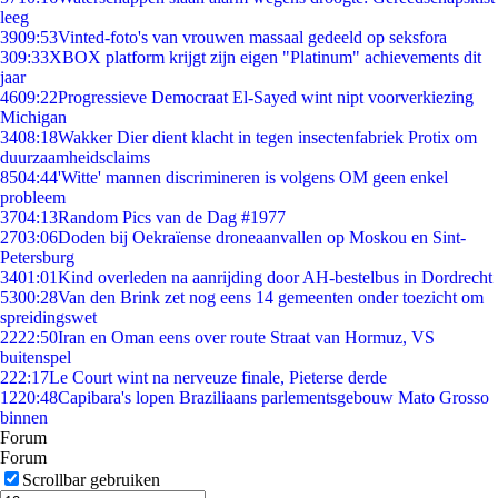
leeg
39
09:53
Vinted-foto's van vrouwen massaal gedeeld op seksfora
3
09:33
XBOX platform krijgt zijn eigen "Platinum" achievements dit
jaar
46
09:22
Progressieve Democraat El-Sayed wint nipt voorverkiezing
Michigan
34
08:18
Wakker Dier dient klacht in tegen insectenfabriek Protix om
duurzaamheidsclaims
85
04:44
'Witte' mannen discrimineren is volgens OM geen enkel
probleem
37
04:13
Random Pics van de Dag #1977
27
03:06
Doden bij Oekraïense droneaanvallen op Moskou en Sint-
Petersburg
34
01:01
Kind overleden na aanrijding door AH-bestelbus in Dordrecht
53
00:28
Van den Brink zet nog eens 14 gemeenten onder toezicht om
spreidingswet
22
22:50
Iran en Oman eens over route Straat van Hormuz, VS
buitenspel
2
22:17
Le Court wint na nerveuze finale, Pieterse derde
12
20:48
Capibara's lopen Braziliaans parlementsgebouw Mato Grosso
binnen
Forum
Forum
Scrollbar gebruiken