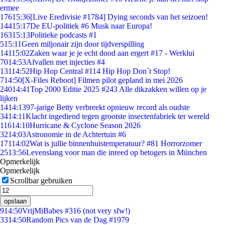
ermee
176
15:36
[Live Eredivisie #1784] Dying seconds van het seizoen!
144
15:17
De EU-politiek #6 Musk naar Europa!
163
15:13
Politieke podcasts #1
5
15:11
Geen miljonair zijn door tijdverspilling
141
15:02
Zaken waar je je echt dood aan ergert #17 - Werklui
70
14:53
Afvallen met injecties #4
131
14:52
Hip Hop Central #114 Hip Hop Don´t Stop!
7
14:50
[X-Files Reboot] Filmen pilot gepland in mei 2026
240
14:41
Top 2000 Editie 2025 #243 Alle dikzakken willen op je
lijken
14
14:13
97-jarige Betty verbreekt opnieuw record als oudste
34
14:11
Klacht ingediend tegen grootste insectenfabriek ter wereld
116
14:10
Hurricane & Cyclone Season 2026
32
14:03
Astronomie in de Achtertuin #6
171
14:02
Wat is jullie binnenhuistemperatuur? #81 Horrorzomer
25
13:56
Levenslang voor man die inreed op betogers in München
Opmerkelijk
Opmerkelijk
Scrollbar gebruiken
opslaan
9
14:50
VrijMiBabes #316 (not very sfw!)
33
14:50
Random Pics van de Dag #1979