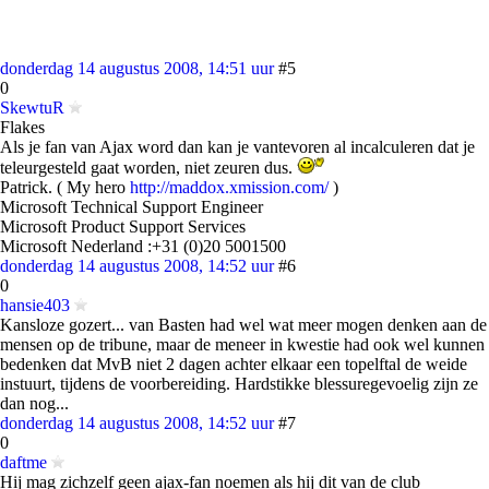
donderdag 14 augustus 2008, 14:51 uur
#5
0
SkewtuR
Flakes
Als je fan van Ajax word dan kan je vantevoren al incalculeren dat je
teleurgesteld gaat worden, niet zeuren dus.
Patrick. ( My hero
http://maddox.xmission.com/
)
Microsoft Technical Support Engineer
Microsoft Product Support Services
Microsoft Nederland :+31 (0)20 5001500
donderdag 14 augustus 2008, 14:52 uur
#6
0
hansie403
Kansloze gozert... van Basten had wel wat meer mogen denken aan de
mensen op de tribune, maar de meneer in kwestie had ook wel kunnen
bedenken dat MvB niet 2 dagen achter elkaar een topelftal de weide
instuurt, tijdens de voorbereiding. Hardstikke blessuregevoelig zijn ze
dan nog...
donderdag 14 augustus 2008, 14:52 uur
#7
0
daftme
Hij mag zichzelf geen ajax-fan noemen als hij dit van de club