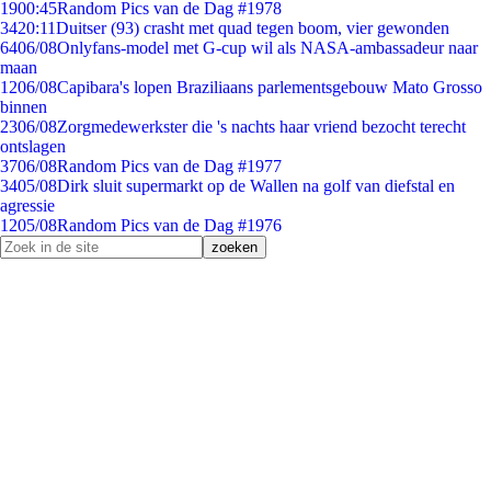
19
00:45
Random Pics van de Dag #1978
34
20:11
Duitser (93) crasht met quad tegen boom, vier gewonden
64
06/08
Onlyfans-model met G-cup wil als NASA-ambassadeur naar
maan
12
06/08
Capibara's lopen Braziliaans parlementsgebouw Mato Grosso
binnen
23
06/08
Zorgmedewerkster die 's nachts haar vriend bezocht terecht
ontslagen
37
06/08
Random Pics van de Dag #1977
34
05/08
Dirk sluit supermarkt op de Wallen na golf van diefstal en
agressie
12
05/08
Random Pics van de Dag #1976