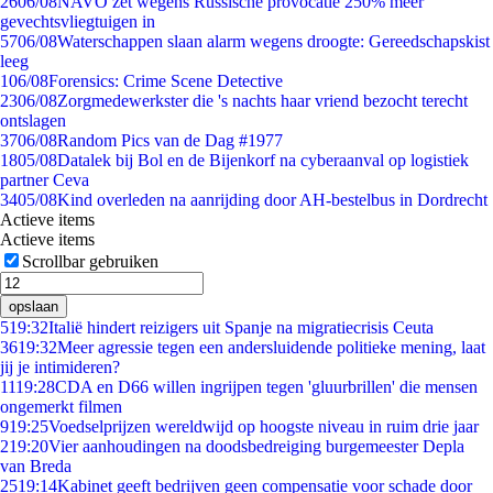
26
06/08
NAVO zet wegens Russische provocatie 250% meer
gevechtsvliegtuigen in
57
06/08
Waterschappen slaan alarm wegens droogte: Gereedschapskist
leeg
1
06/08
Forensics: Crime Scene Detective
23
06/08
Zorgmedewerkster die 's nachts haar vriend bezocht terecht
ontslagen
37
06/08
Random Pics van de Dag #1977
18
05/08
Datalek bij Bol en de Bijenkorf na cyberaanval op logistiek
partner Ceva
34
05/08
Kind overleden na aanrijding door AH-bestelbus in Dordrecht
Actieve items
Actieve items
Scrollbar gebruiken
opslaan
5
19:32
Italië hindert reizigers uit Spanje na migratiecrisis Ceuta
36
19:32
Meer agressie tegen een andersluidende politieke mening, laat
jij je intimideren?
11
19:28
CDA en D66 willen ingrijpen tegen 'gluurbrillen' die mensen
ongemerkt filmen
9
19:25
Voedselprijzen wereldwijd op hoogste niveau in ruim drie jaar
2
19:20
Vier aanhoudingen na doodsbedreiging burgemeester Depla
van Breda
25
19:14
Kabinet geeft bedrijven geen compensatie voor schade door