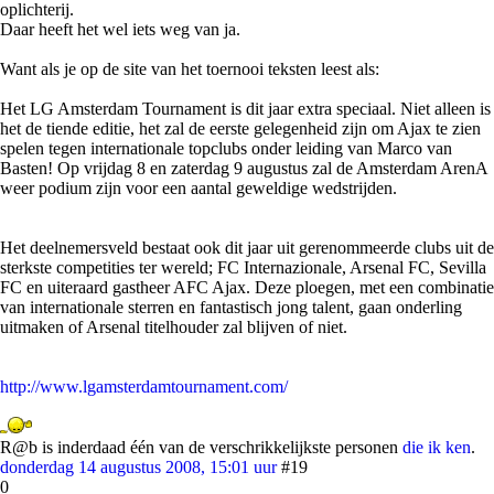
oplichterij.
Daar heeft het wel iets weg van ja.
Want als je op de site van het toernooi teksten leest als:
Het LG Amsterdam Tournament is dit jaar extra speciaal. Niet alleen is
het de tiende editie, het zal de eerste gelegenheid zijn om Ajax te zien
spelen tegen internationale topclubs onder leiding van Marco van
Basten! Op vrijdag 8 en zaterdag 9 augustus zal de Amsterdam ArenA
weer podium zijn voor een aantal geweldige wedstrijden.
Het deelnemersveld bestaat ook dit jaar uit gerenommeerde clubs uit de
sterkste competities ter wereld; FC Internazionale, Arsenal FC, Sevilla
FC en uiteraard gastheer AFC Ajax. Deze ploegen, met een combinatie
van internationale sterren en fantastisch jong talent, gaan onderling
uitmaken of Arsenal titelhouder zal blijven of niet.
http://www.lgamsterdamtournament.com/
R@b is inderdaad één van de verschrikkelijkste personen
die ik ken
.
donderdag 14 augustus 2008, 15:01 uur
#19
0