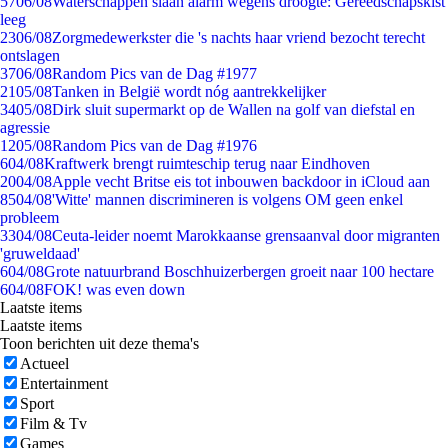
57
06/08
Waterschappen slaan alarm wegens droogte: Gereedschapskist
leeg
23
06/08
Zorgmedewerkster die 's nachts haar vriend bezocht terecht
ontslagen
37
06/08
Random Pics van de Dag #1977
21
05/08
Tanken in België wordt nóg aantrekkelijker
34
05/08
Dirk sluit supermarkt op de Wallen na golf van diefstal en
agressie
12
05/08
Random Pics van de Dag #1976
6
04/08
Kraftwerk brengt ruimteschip terug naar Eindhoven
20
04/08
Apple vecht Britse eis tot inbouwen backdoor in iCloud aan
85
04/08
'Witte' mannen discrimineren is volgens OM geen enkel
probleem
33
04/08
Ceuta-leider noemt Marokkaanse grensaanval door migranten
'gruweldaad'
6
04/08
Grote natuurbrand Boschhuizerbergen groeit naar 100 hectare
6
04/08
FOK! was even down
Laatste items
Laatste items
Toon berichten uit deze thema's
Actueel
Entertainment
Sport
Film & Tv
Games