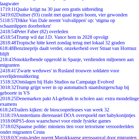
laagwater
17
19:11
Quake krijgt na 30 jaar een gratis uitbreiding
34
19:02
Duitser (93) crasht met quad tegen boom, vier gewonden
51
18:57
Dikke Van Dale neemt 'vulvalippen' op: 'stigma op
schaamlippen doorbreken'
24
18:54
Peter Faber (82) overleden
45
18:54
Trump wil dat J.D. Vance hem in 2028 opvolgt
28
18:48
Tropische hitte keert zondag terug met lokaal 32 graden
6
18:48
Benzineprijs daalt verder, onzekerheid over Straat van Hormuz
blijft
2
18:43
Smokkelbende opgerold in Spanje, verdienden miljoenen aan
migranten
24
18:41
'Zwarte weduwes' in Rusland trouwen soldaten voor
overlijdensuitkering
15
18:32
Ontslagen bij Halo Studios na Campaign Evolved
30
18:32
Trump grijpt weer in op automatisch staatsburgerschap bij
geboorte in VS
20
18:25
Denemarken pakt AI-gebruik in scholen aan: extra mondelinge
examens
6
18:24
Trailers kijken: de bioscoopreleases van week 32
31
18:19
Amsterdams dierenasiel DOA overspoeld met babykonijntjes
19
18:06
PS5-doos waarschuwt voor einde fysieke games
37
18:02
Spaanse politie: minstens tien voor terrorisme veroordeelden
onder migranten Ceuta
33
18:02
Ceuta-leider noemt Marokkaanse grensaanval door migranten