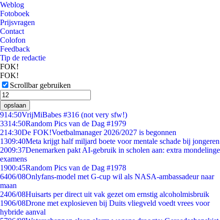
Weblog
Fotoboek
Prijsvragen
Contact
Colofon
Feedback
Tip de redactie
FOK!
FOK!
Scrollbar gebruiken
opslaan
9
14:50
VrijMiBabes #316 (not very sfw!)
33
14:50
Random Pics van de Dag #1979
2
14:30
De FOK!Voetbalmanager 2026/2027 is begonnen
13
09:40
Meta krijgt half miljard boete voor mentale schade bij jongeren
20
09:37
Denemarken pakt AI-gebruik in scholen aan: extra mondelinge
examens
19
00:45
Random Pics van de Dag #1978
64
06/08
Onlyfans-model met G-cup wil als NASA-ambassadeur naar
maan
24
06/08
Huisarts per direct uit vak gezet om ernstig alcoholmisbruik
19
06/08
Drone met explosieven bij Duits vliegveld voedt vrees voor
hybride aanval