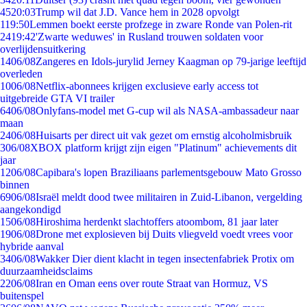
45
20:03
Trump wil dat J.D. Vance hem in 2028 opvolgt
1
19:50
Lemmen boekt eerste profzege in zware Ronde van Polen-rit
24
19:42
'Zwarte weduwes' in Rusland trouwen soldaten voor
overlijdensuitkering
14
06/08
Zangeres en Idols-jurylid Jerney Kaagman op 79-jarige leeftijd
overleden
10
06/08
Netflix-abonnees krijgen exclusieve early access tot
uitgebreide GTA VI trailer
64
06/08
Onlyfans-model met G-cup wil als NASA-ambassadeur naar
maan
24
06/08
Huisarts per direct uit vak gezet om ernstig alcoholmisbruik
3
06/08
XBOX platform krijgt zijn eigen "Platinum" achievements dit
jaar
12
06/08
Capibara's lopen Braziliaans parlementsgebouw Mato Grosso
binnen
69
06/08
Israël meldt dood twee militairen in Zuid-Libanon, vergelding
aangekondigd
15
06/08
Hiroshima herdenkt slachtoffers atoombom, 81 jaar later
19
06/08
Drone met explosieven bij Duits vliegveld voedt vrees voor
hybride aanval
34
06/08
Wakker Dier dient klacht in tegen insectenfabriek Protix om
duurzaamheidsclaims
22
06/08
Iran en Oman eens over route Straat van Hormuz, VS
buitenspel