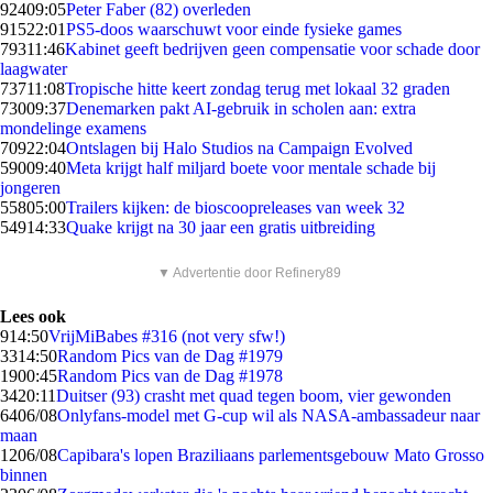
924
09:05
Peter Faber (82) overleden
915
22:01
PS5-doos waarschuwt voor einde fysieke games
793
11:46
Kabinet geeft bedrijven geen compensatie voor schade door
laagwater
737
11:08
Tropische hitte keert zondag terug met lokaal 32 graden
730
09:37
Denemarken pakt AI-gebruik in scholen aan: extra
mondelinge examens
709
22:04
Ontslagen bij Halo Studios na Campaign Evolved
590
09:40
Meta krijgt half miljard boete voor mentale schade bij
jongeren
558
05:00
Trailers kijken: de bioscoopreleases van week 32
549
14:33
Quake krijgt na 30 jaar een gratis uitbreiding
▼ Advertentie door Refinery89
Lees ook
9
14:50
VrijMiBabes #316 (not very sfw!)
33
14:50
Random Pics van de Dag #1979
19
00:45
Random Pics van de Dag #1978
34
20:11
Duitser (93) crasht met quad tegen boom, vier gewonden
64
06/08
Onlyfans-model met G-cup wil als NASA-ambassadeur naar
maan
12
06/08
Capibara's lopen Braziliaans parlementsgebouw Mato Grosso
binnen