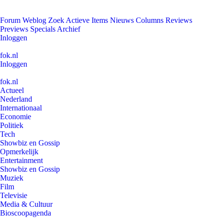
Forum
Weblog
Zoek
Actieve Items
Nieuws
Columns
Reviews
Previews
Specials
Archief
Inloggen
fok.nl
Inloggen
fok.nl
Actueel
Nederland
Internationaal
Economie
Politiek
Tech
Showbiz en Gossip
Opmerkelijk
Entertainment
Showbiz en Gossip
Muziek
Film
Televisie
Media & Cultuur
Bioscoopagenda