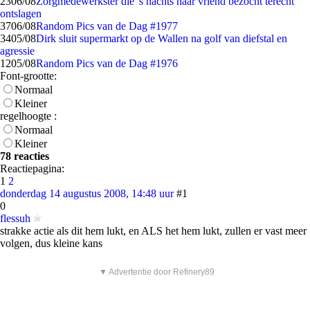
23
06/08
Zorgmedewerkster die 's nachts haar vriend bezocht terecht
ontslagen
37
06/08
Random Pics van de Dag #1977
34
05/08
Dirk sluit supermarkt op de Wallen na golf van diefstal en
agressie
12
05/08
Random Pics van de Dag #1976
Font-grootte:
Normaal
Kleiner
regelhoogte :
Normaal
Kleiner
78 reacties
Reactiepagina:
1
2
donderdag 14 augustus 2008, 14:48 uur
#1
0
flessuh
strakke actie als dit hem lukt, en ALS het hem lukt, zullen er vast meer
volgen, dus kleine kans
▼ Advertentie door Refinery89