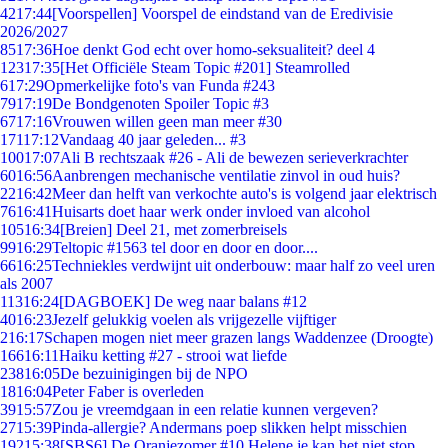
42
17:44
[Voorspellen] Voorspel de eindstand van de Eredivisie
2026/2027
85
17:36
Hoe denkt God echt over homo-seksualiteit? deel 4
123
17:35
[Het Officiële Steam Topic #201] Steamrolled
6
17:29
Opmerkelijke foto's van Funda #243
79
17:19
De Bondgenoten Spoiler Topic #3
67
17:16
Vrouwen willen geen man meer #30
171
17:12
Vandaag 40 jaar geleden... #3
100
17:07
Ali B rechtszaak #26 - Ali de bewezen serieverkrachter
60
16:56
Aanbrengen mechanische ventilatie zinvol in oud huis?
22
16:42
Meer dan helft van verkochte auto's is volgend jaar elektrisch
76
16:41
Huisarts doet haar werk onder invloed van alcohol
105
16:34
[Breien] Deel 21, met zomerbreisels
99
16:29
Teltopic #1563 tel door en door en door....
66
16:25
Techniekles verdwijnt uit onderbouw: maar half zo veel uren
als 2007
113
16:24
[DAGBOEK] De weg naar balans #12
40
16:23
Jezelf gelukkig voelen als vrijgezelle vijftiger
2
16:17
Schapen mogen niet meer grazen langs Waddenzee (Droogte)
166
16:11
Haiku ketting #27 - strooi wat liefde
238
16:05
De bezuinigingen bij de NPO
18
16:04
Peter Faber is overleden
39
15:57
Zou je vreemdgaan in een relatie kunnen vergeven?
27
15:39
Pinda-allergie? Andermans poep slikken helpt misschien
192
15:38
[SBS6] De Oranjezomer #10 Helene je kan het niet stop