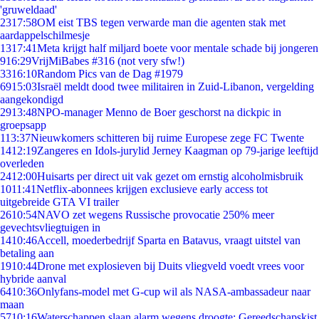
'gruweldaad'
23
17:58
OM eist TBS tegen verwarde man die agenten stak met
aardappelschilmesje
13
17:41
Meta krijgt half miljard boete voor mentale schade bij jongeren
9
16:29
VrijMiBabes #316 (not very sfw!)
33
16:10
Random Pics van de Dag #1979
69
15:03
Israël meldt dood twee militairen in Zuid-Libanon, vergelding
aangekondigd
29
13:48
NPO-manager Menno de Boer geschorst na dickpic in
groepsapp
1
13:37
Nieuwkomers schitteren bij ruime Europese zege FC Twente
14
12:19
Zangeres en Idols-jurylid Jerney Kaagman op 79-jarige leeftijd
overleden
24
12:00
Huisarts per direct uit vak gezet om ernstig alcoholmisbruik
10
11:41
Netflix-abonnees krijgen exclusieve early access tot
uitgebreide GTA VI trailer
26
10:54
NAVO zet wegens Russische provocatie 250% meer
gevechtsvliegtuigen in
14
10:46
Accell, moederbedrijf Sparta en Batavus, vraagt uitstel van
betaling aan
19
10:44
Drone met explosieven bij Duits vliegveld voedt vrees voor
hybride aanval
64
10:36
Onlyfans-model met G-cup wil als NASA-ambassadeur naar
maan
57
10:16
Waterschappen slaan alarm wegens droogte: Gereedschapskist