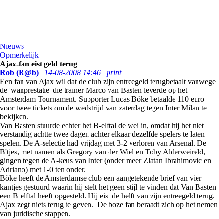
Nieuws
Opmerkelijk
Ajax-fan eist geld terug
Rob (R@b)
14-08-2008 14:46
print
Een fan van Ajax wil dat de club zijn entreegeld terugbetaalt vanwege
de 'wanprestatie' die trainer Marco van Basten leverde op het
Amsterdam Tournament. Supporter Lucas Böke betaalde 110 euro
voor twee tickets om de wedstrijd van zaterdag tegen Inter Milan te
bekijken.
Van Basten stuurde echter het B-elftal de wei in, omdat hij het niet
verstandig achtte twee dagen achter elkaar dezelfde spelers te laten
spelen. De A-selectie had vrijdag met 3-2 verloren van Arsenal. De
B'tjes, met namen als Gregory van der Wiel en Toby Alderweireld,
gingen tegen de A-keus van Inter (onder meer Zlatan Ibrahimovic en
Adriano) met 1-0 ten onder.
Böke heeft de Amsterdamse club een aangetekende brief van vier
kantjes gestuurd waarin hij stelt het geen stijl te vinden dat Van Basten
een B-elftal heeft opgesteld. Hij eist de helft van zijn entreegeld terug.
Ajax zegt niets terug te geven. De boze fan beraadt zich op het nemen
van juridische stappen.