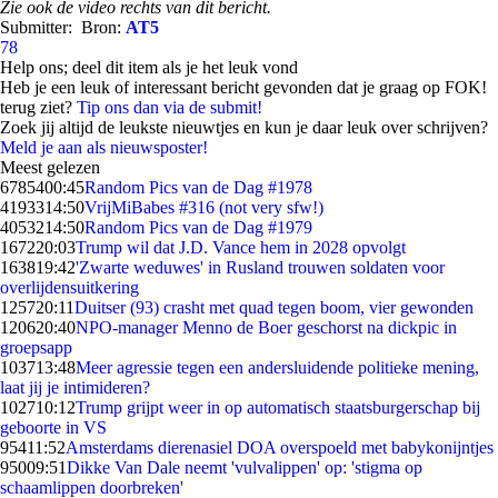
Zie ook de video rechts van dit bericht.
Submitter:
Bron:
AT5
78
Help ons; deel dit item als je het leuk vond
Heb je een leuk of interessant bericht gevonden dat je graag op FOK!
terug ziet?
Tip ons dan via de submit!
Zoek jij altijd de leukste nieuwtjes en kun je daar leuk over schrijven?
Meld je aan als nieuwsposter!
Meest gelezen
67854
00:45
Random Pics van de Dag #1978
41933
14:50
VrijMiBabes #316 (not very sfw!)
40532
14:50
Random Pics van de Dag #1979
1672
20:03
Trump wil dat J.D. Vance hem in 2028 opvolgt
1638
19:42
'Zwarte weduwes' in Rusland trouwen soldaten voor
overlijdensuitkering
1257
20:11
Duitser (93) crasht met quad tegen boom, vier gewonden
1206
20:40
NPO-manager Menno de Boer geschorst na dickpic in
groepsapp
1037
13:48
Meer agressie tegen een andersluidende politieke mening,
laat jij je intimideren?
1027
10:12
Trump grijpt weer in op automatisch staatsburgerschap bij
geboorte in VS
954
11:52
Amsterdams dierenasiel DOA overspoeld met babykonijntjes
950
09:51
Dikke Van Dale neemt 'vulvalippen' op: 'stigma op
schaamlippen doorbreken'