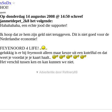
xSoDx
HOI!
quote:
Op donderdag 14 augustus 2008 @ 14:50 schreef
janmetdepet_2k8 het volgende:
Hahahahaha, een echte jood die supporter!
Ik hoop dat ze hem zijn geld niet teruggeven. Dit is niet goed voor de
Nederlandse economie!
FEYENOORD 4 LIFE!
gelukkig is er bij feyenooit alleen maar keuze uit een kutelftal en dat
weet je voordat je je kaart haalt..
Het verschil tussen ken en kan kunnen we niet.
▼ Advertentie door Refinery89