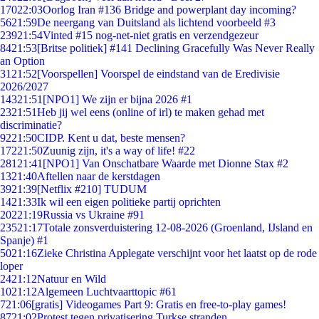
170
22:03
Oorlog Iran #136 Bridge and powerplant day incoming?
56
21:59
De neergang van Duitsland als lichtend voorbeeld #3
239
21:54
Vinted #15 nog-net-niet gratis en verzendgezeur
84
21:53
[Britse politiek] #141 Declining Gracefully Was Never Really
an Option
31
21:52
[Voorspellen] Voorspel de eindstand van de Eredivisie
2026/2027
143
21:51
[NPO1] We zijn er bijna 2026 #1
23
21:51
Heb jij wel eens (online of irl) te maken gehad met
discriminatie?
92
21:50
CIDP. Kent u dat, beste mensen?
172
21:50
Zuunig zijn, it's a way of life! #22
281
21:41
[NPO1] Van Onschatbare Waarde met Dionne Stax #2
13
21:40
Aftellen naar de kerstdagen
39
21:39
[Netflix #210] TUDUM
14
21:33
Ik wil een eigen politieke partij oprichten
202
21:19
Russia vs Ukraine #91
235
21:17
Totale zonsverduistering 12-08-2026 (Groenland, IJsland en
Spanje) #1
50
21:16
Zieke Christina Applegate verschijnt voor het laatst op de rode
loper
24
21:12
Natuur en Wild
10
21:12
Algemeen Luchtvaarttopic #61
7
21:06
[gratis] Videogames Part 9: Gratis en free-to-play games!
87
21:02
Protest tegen privatisering Turkse stranden