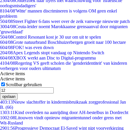
23
04/08
Onderzoek naar flyers met waarschuwing voor 'Israëlische
oorlogsmisdadigers'
81
04/08
'Witte' mannen discrimineren is volgens OM geen enkel
probleem
5
04/08
Street Fighter 6-fans weer over de zeik vanwege nieuwste patch
30
04/08
Ceuta-leider noemt Marokkaanse grensaanval door migranten
'gruweldaad'
5
04/08
Control Resonant kost je 30 uur om uit te spelen
6
04/08
Grote natuurbrand Boschhuizerbergen groeit naar 100 hectare
6
04/08
FOK! was even down
2
04/08
Apex Legends stopt vandaag op Nintendo Switch
6
04/08
XBOX werkt aan Disc to Digital-programma
41
04/08
Regering VS geeft scholen die 'genderidentiteit' van kinderen
verbergen voor ouders ultimatum
Actieve items
Actieve items
Scrollbar gebruiken
opslaan
4
03:13
Nieuw slachtoffer in kindermisbruikzaak zorgprofessional Jan
B. (66)
13
03:11
Kind overleden na aanrijding door AH-bestelbus in Dordrecht
10
02:08
Litouwen vindt opnieuw migrantentunnel onder grens met
Wit-Rusland
29
01:56
Progressieve Democraat El-Sayed wint nipt voorverkiezing