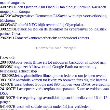
maand augustus
448
20:49
Geen Qatar en Abu Dhabi? Dan eindigt Formule 1-seizoen
mogelijk in Europa
447
20:34
Progressieve Democraat El-Sayed wint nipt voorverkiezing
Michigan
403
05:43
Gedurfd NEC blijft overeind bij Olympiakos
398
22:40
Datalek bij Bol en de Bijenkorf na cyberaanval op logistiek
partner Ceva
296
20:11
Zomervakantieweerbericht: aanhoudend zomers
▼ Advertentie door Refinery89
Lees ook
20
04/08
Apple vecht Britse eis tot inbouwen backdoor in iCloud aan
6
03/08
Google zet AI-bewerktool Google Earth na overtreding
beleidsregels direct stop
18
02/08
Meta's gluurbrillen filmen jou en iedereen om je heen overal
38
31/07
Ai-sexdolls komen tot leven: zo bouwen fans digitale harems
4
24/07
Brussel beboet Google met 890 miljoen voor DMA-overtreding
24
16/07
EU accepteert verbeterplan transparantie X om te voldoen aan
DSA
66
15/07
Britse regering legt avondklok op social media voor 16 en 17-
jarigen
64
14/07
Brussel wil sociale media onder 13 jaar verbieden