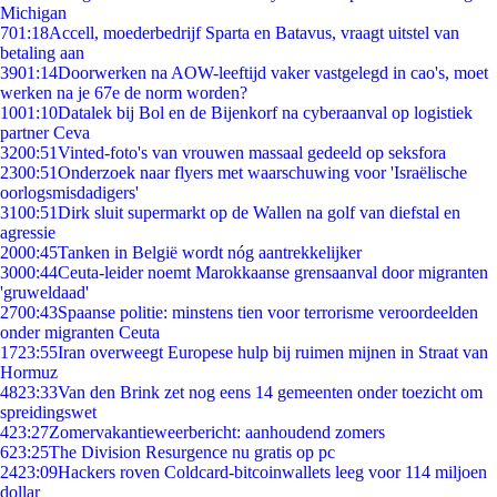
Michigan
7
01:18
Accell, moederbedrijf Sparta en Batavus, vraagt uitstel van
betaling aan
39
01:14
Doorwerken na AOW-leeftijd vaker vastgelegd in cao's, moet
werken na je 67e de norm worden?
10
01:10
Datalek bij Bol en de Bijenkorf na cyberaanval op logistiek
partner Ceva
32
00:51
Vinted-foto's van vrouwen massaal gedeeld op seksfora
23
00:51
Onderzoek naar flyers met waarschuwing voor 'Israëlische
oorlogsmisdadigers'
31
00:51
Dirk sluit supermarkt op de Wallen na golf van diefstal en
agressie
20
00:45
Tanken in België wordt nóg aantrekkelijker
30
00:44
Ceuta-leider noemt Marokkaanse grensaanval door migranten
'gruweldaad'
27
00:43
Spaanse politie: minstens tien voor terrorisme veroordeelden
onder migranten Ceuta
17
23:55
Iran overweegt Europese hulp bij ruimen mijnen in Straat van
Hormuz
48
23:33
Van den Brink zet nog eens 14 gemeenten onder toezicht om
spreidingswet
4
23:27
Zomervakantieweerbericht: aanhoudend zomers
6
23:25
The Division Resurgence nu gratis op pc
24
23:09
Hackers roven Coldcard-bitcoinwallets leeg voor 114 miljoen
dollar