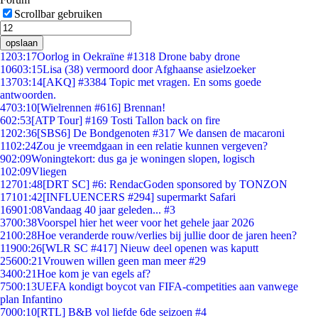
Scrollbar gebruiken
opslaan
12
03:17
Oorlog in Oekraïne #1318 Drone baby drone
106
03:15
Lisa (38) vermoord door Afghaanse asielzoeker
137
03:14
[AKQ] #3384 Topic met vragen. En soms goede
antwoorden.
47
03:10
[Wielrennen #616] Brennan!
6
02:53
[ATP Tour] #169 Tosti Tallon back on fire
12
02:36
[SBS6] De Bondgenoten #317 We dansen de macaroni
11
02:24
Zou je vreemdgaan in een relatie kunnen vergeven?
9
02:09
Woningtekort: dus ga je woningen slopen, logisch
1
02:09
Vliegen
127
01:48
[DRT SC] #6: RendacGoden sponsored by TONZON
171
01:42
[INFLUENCERS #294] supermarkt Safari
169
01:08
Vandaag 40 jaar geleden... #3
37
00:38
Voorspel hier het weer voor het gehele jaar 2026
21
00:28
Hoe veranderde rouw/verlies bij jullie door de jaren heen?
119
00:26
[WLR SC #417] Nieuw deel openen was kaputt
256
00:21
Vrouwen willen geen man meer #29
34
00:21
Hoe kom je van egels af?
75
00:13
UEFA kondigt boycot van FIFA-competities aan vanwege
plan Infantino
70
00:10
[RTL] B&B vol liefde 6de seizoen #4