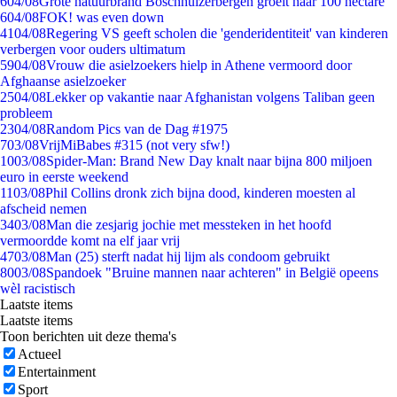
6
04/08
Grote natuurbrand Boschhuizerbergen groeit naar 100 hectare
6
04/08
FOK! was even down
41
04/08
Regering VS geeft scholen die 'genderidentiteit' van kinderen
verbergen voor ouders ultimatum
59
04/08
Vrouw die asielzoekers hielp in Athene vermoord door
Afghaanse asielzoeker
25
04/08
Lekker op vakantie naar Afghanistan volgens Taliban geen
probleem
23
04/08
Random Pics van de Dag #1975
7
03/08
VrijMiBabes #315 (not very sfw!)
10
03/08
Spider-Man: Brand New Day knalt naar bijna 800 miljoen
euro in eerste weekend
11
03/08
Phil Collins dronk zich bijna dood, kinderen moesten al
afscheid nemen
34
03/08
Man die zesjarig jochie met messteken in het hoofd
vermoordde komt na elf jaar vrij
47
03/08
Man (25) sterft nadat hij lijm als condoom gebruikt
80
03/08
Spandoek "Bruine mannen naar achteren" in België opeens
wèl racistisch
Laatste items
Laatste items
Toon berichten uit deze thema's
Actueel
Entertainment
Sport