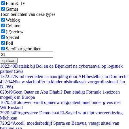
Film & Tv
Games
Toon berichten van deze types
Weblog
Column
(P)review
Special
Poll
Scrollbar gebruiken
opslaan
10
22:40
Datalek bij Bol en de Bijenkorf na cyberaanval op logistiek
partner Ceva
13
22:27
Kind overleden na aanrijding door AH-bestelbus in Dordrecht
4
22:14
Nieuw slachtoffer in kindermisbruikzaak zorgprofessional Jan
B. (66)
0
20:49
Geen Qatar en Abu Dhabi? Dan eindigt Formule 1-seizoen
mogelijk in Europa
10
20:44
Litouwen vindt opnieuw migrantentunnel onder grens met
Wit-Rusland
29
20:34
Progressieve Democraat El-Sayed wint nipt voorverkiezing
Michigan
7
20:24
Accell, moederbedrijf Sparta en Batavus, vraagt uitstel van
betaling aan