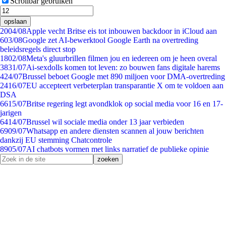
Scrollbar gebruiken
opslaan
20
04/08
Apple vecht Britse eis tot inbouwen backdoor in iCloud aan
6
03/08
Google zet AI-bewerktool Google Earth na overtreding
beleidsregels direct stop
18
02/08
Meta's gluurbrillen filmen jou en iedereen om je heen overal
38
31/07
Ai-sexdolls komen tot leven: zo bouwen fans digitale harems
4
24/07
Brussel beboet Google met 890 miljoen voor DMA-overtreding
24
16/07
EU accepteert verbeterplan transparantie X om te voldoen aan
DSA
66
15/07
Britse regering legt avondklok op social media voor 16 en 17-
jarigen
64
14/07
Brussel wil sociale media onder 13 jaar verbieden
69
09/07
Whatsapp en andere diensten scannen al jouw berichten
dankzij EU stemming Chatcontrole
89
05/07
AI chatbots vormen met links narratief de publieke opinie