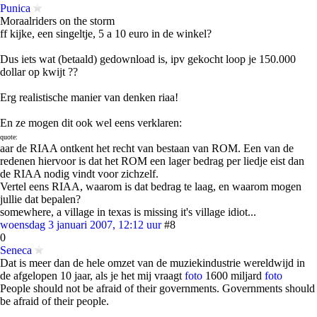
Punica
Moraalriders on the storm
ff kijke, een singeltje, 5 a 10 euro in de winkel?
Dus iets wat (betaald) gedownload is, ipv gekocht loop je 150.000
dollar op kwijt ??
Erg realistische manier van denken riaa!
En ze mogen dit ook wel eens verklaren:
quote:
aar de RIAA ontkent het recht van bestaan van ROM. Een van de
redenen hiervoor is dat het ROM een lager bedrag per liedje eist dan
de RIAA nodig vindt voor zichzelf.
Vertel eens RIAA, waarom is dat bedrag te laag, en waarom mogen
jullie dat bepalen?
somewhere, a village in texas is missing it's village idiot...
woensdag 3 januari 2007, 12:12 uur
#8
0
Seneca
Dat is meer dan de hele omzet van de muziekindustrie wereldwijd in
de afgelopen 10 jaar, als je het mij vraagt
foto
1600 miljard
foto
People should not be afraid of their governments. Governments should
be afraid of their people.