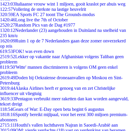
14
23:03
Italiaanse vrouw wint 1 miljoen, gooit kraslot per abuis weg
1
22:57
Vollering de sterkste na lastige heuvelrit
3
20:59
EA Sports FC 27 toont The Grounds-modus
14
20:46
Long live the 7th of October
25
20:27
Random Pics van de Dag #1977
13
20:12
Nederlander (23) aangehouden in Duitsland na snelheid van
235 km/u
16
20:09
Ruim 1 op de 7 Nederlanders gaan deze zomer onverzekerd
op reis
6
19:53
FOK! was even down
25
19:52
Lekker op vakantie naar Afghanistan volgens Taliban geen
probleem
81
19:50
'Witte' mannen discrimineren is volgens OM geen enkel
probleem
26
19:49
Doden bij Oekraïense droneaanvallen op Moskou en Sint-
Petersburg
30
19:44
Alaska Airlines heeft er genoeg van en zet Christelijke
influencer uit vliegtuig
36
19:33
Pentagon verbruikt meer raketten dan kan worden aangevuld,
tekort dreigt
1
18:54
Gears of War: E-Day open beta begint 6 augustus
18
18:16
Spotify bereikt mijlpaal, voor het eerst 300 miljoen premium-
abonnees
27
15:11
Houthi's vallen luchthaven Najran in Saoedi-Arabië aan
20
15:09
OM: vierde verdachte (18) vast op verdenking van beramen