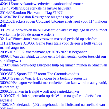
4
20:11
Zomervakantieweerbericht: aanhoudend zomers
1
19:48
Vollering de sterkste na lastige heuvelrit
25
14:35
Random Pics van de Dag #1977
6
14:04
The Division Resurgence nu gratis op pc
24
12:52
Hackers roven Coldcard-bitcoinwallets leeg voor 114 miljoen
dollar
39
12:15
Doorwerken na AOW-leeftijd vaker vastgelegd in cao's, moet
werken na je 67e de norm worden?
32
11:40
Vinted-foto's van vrouwen massaal gedeeld op seksfora
1
11:21
Nieuwe XBOX Game Pass titels voor de eerste helft van de
maand augustus
2
09:50
De FOK!Voetbalmanager 2026/2027 is begonnen
48
09:47
Van den Brink zet nog eens 14 gemeenten onder toezicht om
spreidingswet
17
09:40
Iran overweegt Europese hulp bij ruimen mijnen in Straat van
Hormuz
3
09:35
EA Sports FC 27 toont The Grounds-modus
1
09:34
Gears of War: E-Day open beta begint 6 augustus
36
09:29
Pentagon verbruikt meer raketten dan kan worden aangevuld,
tekort dreigt
20
09:23
Tanken in België wordt nóg aantrekkelijker
31
09:07
Dirk sluit supermarkt op de Wallen na golf van diefstal en
agressie
13
08:53
Nederlander (23) aangehouden in Duitsland na snelheid van
235 km/u