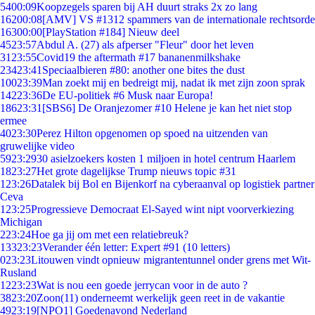
54
00:09
Koopzegels sparen bij AH duurt straks 2x zo lang
162
00:08
[AMV] VS #1312 spammers van de internationale rechtsorde
163
00:00
[PlayStation #184] Nieuw deel
45
23:57
Abdul A. (27) als afperser "Fleur" door het leven
31
23:55
Covid19 the aftermath #17 bananenmilkshake
234
23:41
Speciaalbieren #80: another one bites the dust
100
23:39
Man zoekt mij en bedreigt mij, nadat ik met zijn zoon sprak
142
23:36
De EU-politiek #6 Musk naar Europa!
186
23:31
[SBS6] De Oranjezomer #10 Helene je kan het niet stop
ermee
40
23:30
Perez Hilton opgenomen op spoed na uitzenden van
gruwelijke video
59
23:29
30 asielzoekers kosten 1 miljoen in hotel centrum Haarlem
18
23:27
Het grote dagelijkse Trump nieuws topic #31
1
23:26
Datalek bij Bol en Bijenkorf na cyberaanval op logistiek partner
Ceva
1
23:25
Progressieve Democraat El-Sayed wint nipt voorverkiezing
Michigan
2
23:24
Hoe ga jij om met een relatiebreuk?
133
23:23
Verander één letter: Expert #91 (10 letters)
0
23:23
Litouwen vindt opnieuw migrantentunnel onder grens met Wit-
Rusland
12
23:23
Wat is nou een goede jerrycan voor in de auto ?
38
23:20
Zoon(11) onderneemt werkelijk geen reet in de vakantie
49
23:19
[NPO1] Goedenavond Nederland