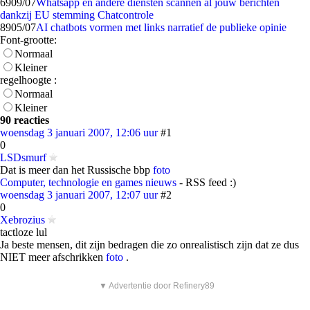
69
09/07
Whatsapp en andere diensten scannen al jouw berichten
dankzij EU stemming Chatcontrole
89
05/07
AI chatbots vormen met links narratief de publieke opinie
Font-grootte:
Normaal
Kleiner
regelhoogte :
Normaal
Kleiner
90 reacties
woensdag 3 januari 2007, 12:06 uur
#1
0
LSDsmurf
Dat is meer dan het Russische bbp
foto
Computer, technologie en games nieuws
- RSS feed :)
woensdag 3 januari 2007, 12:07 uur
#2
0
Xebrozius
tactloze lul
Ja beste mensen, dit zijn bedragen die zo onrealistisch zijn dat ze dus
NIET meer afschrikken
foto
.
▼ Advertentie door Refinery89