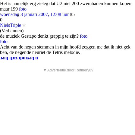
Het is namelijk erg zieleg dat U2 niet 200 zwembaden kunnen kopen
maar 199
foto
woensdag 3 januari 2007, 12:08 uur
#5
0
NielsTriple
(Verbannen)
de muziek Gestapo denkt grappig te zijn?
foto
foto
Acht van de negen stemmen in mijn hoofd zeggen me dat ik niet gek
ben, de negende neuriet de Tetris melodie.
ɹǝıɥ ɥɔız ʇpuıʌǝq n
▼ Advertentie door Refinery89