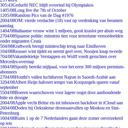
3
05:43
Gedurfd NEC blijft overeind bij Olympiakos
14
05/08
Long live the 7th of October
12
05/08
Random Pics van de Dag #1976
20
04/08
OM: vierde verdachte (18) vast op verdenking van beramen
aanslag
14
04/08
Italiaanse vrouw wint 1 miljoen, gooit kraslot per abuis weg
27
04/08
Spaanse politie: minstens tien voor terrorisme veroordeelden
onder migranten Ceuta
5
04/08
Kraftwerk brengt ruimteschip terug naar Eindhoven
1
04/08
Reusser wint tijdrit en neemt geel over, Nooijen knap tweede
7
04/08
Vakantiekiekje Verstappen en Wolff voedt geruchten over
Mercedes-overstap
18
04/08
Spotify bereikt mijlpaal, voor het eerst 300 miljoen premium-
abonnees
27
04/08
Houthi's vallen luchthaven Najran in Saoedi-Arabië aan
32
04/08
Albert Heijn halveert tempo van Koopzegels sparen vanaf
september
55
04/08
Boeren waarschuwen voor lagere oogst door aanhoudende
hitte en droogte
20
04/08
Apple vecht Britse eis tot inbouwen backdoor in iCloud aan
26
04/08
Doden bij Oekraïense droneaanvallen op Moskou en Sint-
Petersburg
16
04/08
Ruim 1 op de 7 Nederlanders gaan deze zomer onverzekerd
op reis