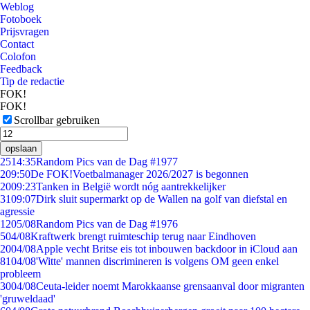
Weblog
Fotoboek
Prijsvragen
Contact
Colofon
Feedback
Tip de redactie
FOK!
FOK!
Scrollbar gebruiken
opslaan
25
14:35
Random Pics van de Dag #1977
2
09:50
De FOK!Voetbalmanager 2026/2027 is begonnen
20
09:23
Tanken in België wordt nóg aantrekkelijker
31
09:07
Dirk sluit supermarkt op de Wallen na golf van diefstal en
agressie
12
05/08
Random Pics van de Dag #1976
5
04/08
Kraftwerk brengt ruimteschip terug naar Eindhoven
20
04/08
Apple vecht Britse eis tot inbouwen backdoor in iCloud aan
81
04/08
'Witte' mannen discrimineren is volgens OM geen enkel
probleem
30
04/08
Ceuta-leider noemt Marokkaanse grensaanval door migranten
'gruweldaad'