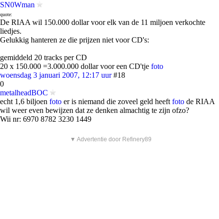
SN0Wman
quote:
De RIAA wil 150.000 dollar voor elk van de 11 miljoen verkochte
liedjes.
Gelukkig hanteren ze die prijzen niet voor CD's:
gemiddeld 20 tracks per CD
20 x 150.000 =3.000.000 dollar voor een CD'tje
foto
woensdag 3 januari 2007, 12:17 uur
#18
0
metalheadBOC
echt 1,6 biljoen
foto
er is niemand die zoveel geld heeft
foto
de RIAA
wil weer even bewijzen dat ze denken almachtig te zijn ofzo?
Wii nr: 6970 8782 3230 1449
▼ Advertentie door Refinery89