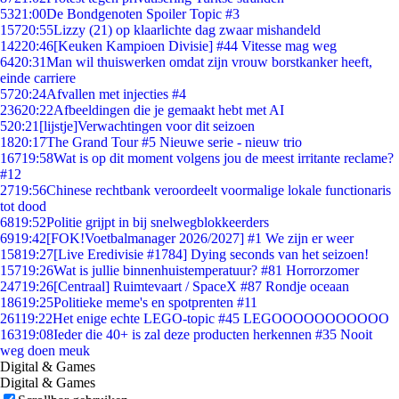
53
21:00
De Bondgenoten Spoiler Topic #3
157
20:55
Lizzy (21) op klaarlichte dag zwaar mishandeld
142
20:46
[Keuken Kampioen Divisie] #44 Vitesse mag weg
64
20:31
Man wil thuiswerken omdat zijn vrouw borstkanker heeft,
einde carriere
57
20:24
Afvallen met injecties #4
236
20:22
Afbeeldingen die je gemaakt hebt met AI
5
20:21
[lijstje]Verwachtingen voor dit seizoen
18
20:17
The Grand Tour #5 Nieuwe serie - nieuw trio
167
19:58
Wat is op dit moment volgens jou de meest irritante reclame?
#12
27
19:56
Chinese rechtbank veroordeelt voormalige lokale functionaris
tot dood
68
19:52
Politie grijpt in bij snelwegblokkeerders
69
19:42
[FOK!Voetbalmanager 2026/2027] #1 We zijn er weer
158
19:27
[Live Eredivisie #1784] Dying seconds van het seizoen!
157
19:26
Wat is jullie binnenhuistemperatuur? #81 Horrorzomer
247
19:26
[Centraal] Ruimtevaart / SpaceX #87 Rondje oceaan
186
19:25
Politieke meme's en spotprenten #11
261
19:22
Het enige echte LEGO-topic #45 LEGOOOOOOOOOOO
163
19:08
Ieder die 40+ is zal deze producten herkennen #35 Nooit
weg doen meuk
Digital & Games
Digital & Games