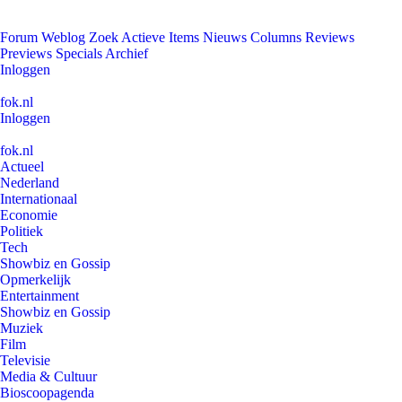
Forum
Weblog
Zoek
Actieve Items
Nieuws
Columns
Reviews
Previews
Specials
Archief
Inloggen
fok.nl
Inloggen
fok.nl
Actueel
Nederland
Internationaal
Economie
Politiek
Tech
Showbiz en Gossip
Opmerkelijk
Entertainment
Showbiz en Gossip
Muziek
Film
Televisie
Media & Cultuur
Bioscoopagenda