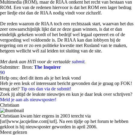
Multimedia (ROM), maar de RIAA ontkent het recht van bestaan van
ROM. Een van de redenen hiervoor is dat het ROM een lager bedrag
per liedje eist dan de RIAA nodig vindt voor zichzelf.
De reden waarom de RIAA toch een rechtszaak start, waarvan het dus
zeer onwaarschijnlijk lijkt dat ze deze gaan winnen, is dat er dan
eindelijk gekeken wordt of het bedrijf wel legaal opereert en of de
vergoeding wel voldoende is. De RIAA kan dan lobbyen bij de
regering om er zo een politieke kwestie met Rusland van te maken,
hetgeen wellicht wél zal leiden tot sluiting van de site.
Met dank aan HiTi voor de vertaalde
submit
.
Submitter:
Bron:
The Inquirer
90
Help ons; deel dit item als je het leuk vond
Heb je een leuk of interessant bericht gevonden dat je graag op FOK!
terug ziet?
Tip ons dan via de submit!
Zoek jij altijd de leukste nieuwtjes en kun je daar leuk over schrijven?
Meld je aan als nieuwsposter!
Christiaan
Christiaan kwam hier ergens in 2003 terecht via
[url]www.jacqieline.com[/url]. Na een tijdje op het forum te hebben
gekloot is hij nieuwsposter geworden in april 2006.
Meest gelezen