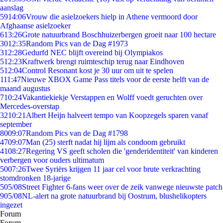
aanslag
59
14:06
Vrouw die asielzoekers hielp in Athene vermoord door
Afghaanse asielzoeker
6
13:26
Grote natuurbrand Boschhuizerbergen groeit naar 100 hectare
30
12:35
Random Pics van de Dag #1973
3
12:28
Gedurfd NEC blijft overeind bij Olympiakos
5
12:23
Kraftwerk brengt ruimteschip terug naar Eindhoven
5
12:04
Control Resonant kost je 30 uur om uit te spelen
1
11:47
Nieuwe XBOX Game Pass titels voor de eerste helft van de
maand augustus
7
10:24
Vakantiekiekje Verstappen en Wolff voedt geruchten over
Mercedes-overstap
32
10:21
Albert Heijn halveert tempo van Koopzegels sparen vanaf
september
80
09:07
Random Pics van de Dag #1798
47
09:07
Man (25) sterft nadat hij lijm als condoom gebruikt
41
08:27
Regering VS geeft scholen die 'genderidentiteit' van kinderen
verbergen voor ouders ultimatum
50
07:26
Twee Syriërs krijgen 11 jaar cel voor brute verkrachting
stomdronken 18-jarige
5
05/08
Street Fighter 6-fans weer over de zeik vanwege nieuwste patch
9
05/08
NL-alert na grote natuurbrand bij Oostrum, blushelikopters
ingezet
Forum
Forum