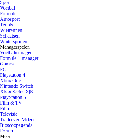
Sport
Voetbal
Formule 1
Autosport
Tennis
Wielrennen
Schaatsen
Wintersporten
Managerspelen
Voetbalmanager
Formule 1-manager
Games
PC
Playstation 4
Xbox One
Nintendo Switch
Xbox Series X|S
PlayStation 5
Film & TV
Film
Televisie
Trailers en Videos
Bioscoopagenda
Forum
Meer