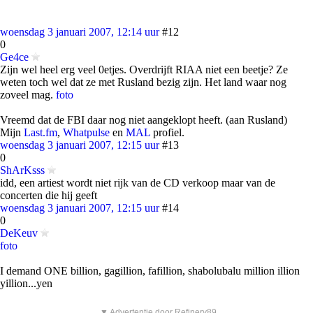
woensdag 3 januari 2007, 12:14 uur
#12
0
Ge4ce
Zijn wel heel erg veel 0etjes. Overdrijft RIAA niet een beetje? Ze
weten toch wel dat ze met Rusland bezig zijn. Het land waar nog
zoveel mag.
foto
Vreemd dat de FBI daar nog niet aangeklopt heeft. (aan Rusland)
Mijn
Last.fm
,
Whatpulse
en
MAL
profiel.
woensdag 3 januari 2007, 12:15 uur
#13
0
ShArKsss
idd, een artiest wordt niet rijk van de CD verkoop maar van de
concerten die hij geeft
woensdag 3 januari 2007, 12:15 uur
#14
0
DeKeuv
foto
I demand ONE billion, gagillion, fafillion, shabolubalu million illion
yillion...yen
▼ Advertentie door Refinery89