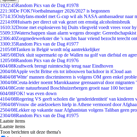
19
22:45
Random Pics van de Dag #1978
2
21:30
De FOK!Voetbalmanager 2026/2027 is begonnen
57
14:35
Onlyfans-model met G-cup wil als NASA-ambassadeur naar 
22
14:09
Huisarts per direct uit vak gezet om ernstig alcoholmisbruik
16
10:32
Drone met explosieven bij Duits vliegveld voedt vrees voor hy
55
09:33
Waterschappen slaan alarm wegens droogte: Gereedschapskist
23
06:40
Zorgmedewerkster die 's nachts haar vriend bezocht terecht on
33
00:35
Random Pics van de Dag #1977
21
05/08
Tanken in België wordt nóg aantrekkelijker
34
05/08
Dirk sluit supermarkt op de Wallen na golf van diefstal en agre
12
05/08
Random Pics van de Dag #1976
6
04/08
Kraftwerk brengt ruimteschip terug naar Eindhoven
20
04/08
Apple vecht Britse eis tot inbouwen backdoor in iCloud aan
84
04/08
'Witte' mannen discrimineren is volgens OM geen enkel probl
30
04/08
Ceuta-leider noemt Marokkaanse grensaanval door migranten 
6
04/08
Grote natuurbrand Boschhuizerbergen groeit naar 100 hectare
6
04/08
FOK! was even down
41
04/08
Regering VS geeft scholen die 'genderidentiteit' van kinderen
59
04/08
Vrouw die asielzoekers hielp in Athene vermoord door Afghaa
25
04/08
Lekker op vakantie naar Afghanistan volgens Taliban geen pr
23
04/08
Random Pics van de Dag #1975
Laatste items
Laatste items
Toon berichten uit deze thema's