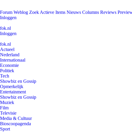
Forum
Weblog
Zoek
Actieve Items
Nieuws
Columns
Reviews
Previe
Inloggen
fok.nl
Inloggen
fok.nl
Actueel
Nederland
Internationaal
Economie
Politiek
Tech
Showbiz en Gossip
Opmerkelijk
Entertainment
Showbiz en Gossip
Muziek
Film
Televisie
Media & Cultuur
Bioscoopagenda
Sport