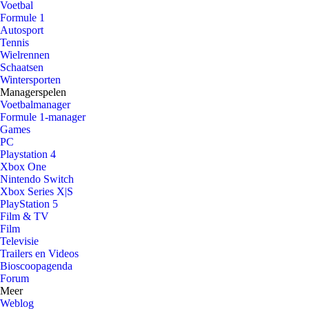
Voetbal
Formule 1
Autosport
Tennis
Wielrennen
Schaatsen
Wintersporten
Managerspelen
Voetbalmanager
Formule 1-manager
Games
PC
Playstation 4
Xbox One
Nintendo Switch
Xbox Series X|S
PlayStation 5
Film & TV
Film
Televisie
Trailers en Videos
Bioscoopagenda
Forum
Meer
Weblog