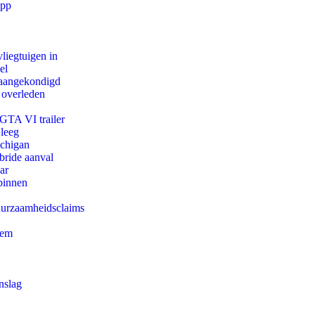
app
iegtuigen in
el
g aangekondigd
 overleden
 GTA VI trailer
 leeg
ichigan
bride aanval
ar
binnen
duurzaamheidsclaims
eem
nslag