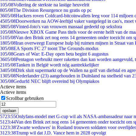
1
05/08
Vollering de sterkste na lastige heuvelrit
8
05/08
The Division Resurgence nu gratis op pc
36
05/08
Hackers roven Coldcard-bitcoinwallets leeg voor 114 miljoen d
45
05/08
Doorwerken na AOW-leeftijd vaker vastgelegd in cao's, moet
38
05/08
Vinted-foto's van vrouwen massaal gedeeld op seksfora
1
05/08
Nieuwe XBOX Game Pass titels voor de eerste helft van de ma
51
05/08
Van den Brink zet nog eens 14 gemeenten onder toezicht om s
18
05/08
Iran overweegt Europese hulp bij ruimen mijnen in Straat va
3
05/08
EA Sports FC 27 toont The Grounds-modus
1
05/08
Gears of War: E-Day open beta begint 6 augustus
36
05/08
Pentagon verbruikt meer raketten dan kan worden aangevuld, t
21
05/08
Tanken in België wordt nóg aantrekkelijker
34
05/08
Dirk sluit supermarkt op de Wallen na golf van diefstal en agre
13
05/08
Nederlander (23) aangehouden in Duitsland na snelheid van 
3
05/08
Gedurfd NEC blijft overeind bij Olympiakos
Actieve items
Actieve items
Scrollbar gebruiken
opslaan
57
23:55
Onlyfans-model met G-cup wil als NASA-ambassadeur naar 
51
23:44
Van den Brink zet nog eens 14 gemeenten onder toezicht om s
12
23:38
'Zwarte weduwes' in Rusland trouwen soldaten voor overlijden
31
23:38
Trump wil dat J.D. Vance hem in 2028 opvolgt