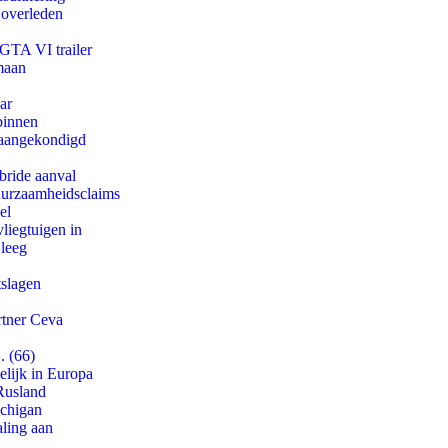
 overleden
 GTA VI trailer
maan
ar
binnen
g aangekondigd
bride aanval
duurzaamheidsclaims
el
iegtuigen in
 leeg
tslagen
rtner Ceva
. (66)
lijk in Europa
Rusland
ichigan
aling aan