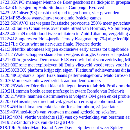
17
23:35
NPO-manager Menno de Boer geschorst na dickpic in groeps
5
23:26
Ontslagen bij Halo Studios na Campaign Evolved
14
23:22
Duitser (93) crasht met quad tegen boom, vier gewonden
4
23:14
PS5-doos waarschuwt voor einde fysieke games
25
22:56
NAVO zet wegens Russische provocatie 250% meer gevechtsvl
22
22:50
Iran en Oman eens over route Straat van Hormuz, VS buitensp
48
22:46
Israël meldt dood twee militairen in Zuid-Libanon, vergeldin
11
22:41
Zangeres en Idols-jurylid Jerney Kaagman op 79-jarige leeftijd
2
22:17
Le Court wint na nerveuze finale, Pieterse derde
4
21:38
Netflix-abonnees krijgen exclusieve early access tot uitgebreide
55
21:25
Waterschappen slaan alarm wegens droogte: Gereedschapskist
45
21:00
Progressieve Democraat El-Sayed wint nipt voorverkiezing M
16
21:00
Drone met explosieven bij Duits vliegveld voedt vrees voor hy
2
20:58
XBOX platform krijgt zijn eigen "Platinum" achievements dit ja
12
20:48
Capibara's lopen Braziliaans parlementsgebouw Mato Grosso 
5
20:30
Zomervakantieweerbericht: aanhoudend zomers
32
20:25
Wakker Dier dient klacht in tegen insectenfabriek Protix om 
1
20:21
Lemmen boekt eerste profzege in zware Ronde van Polen-rit
84
20:21
'Witte' mannen discrimineren is volgens OM geen enkel probl
22
20:05
Huisarts per direct uit vak gezet om ernstig alcoholmisbruik
15
19:45
Hiroshima herdenkt slachtoffers atoombom, 81 jaar later
38
19:40
Vinted-foto's van vrouwen massaal gedeeld op seksfora
21
19:34
OM: vierde verdachte (18) vast op verdenking van beramen aa
19
19:25
Random Pics van de Dag #1978
8
18:19
In Spider-Man: Brand New Day is Spidey echt weer Spidey