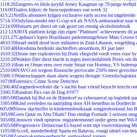
11
18:20
Zangeres en Idols-jurylid Jerney Kaagman op 79-jarige leeftijd
1
16:00
Trailers kijken: de bioscoopreleases van week 32
4
15:21
Netflix-abonnees krijgen exclusieve early access tot uitgebreide
57
14:35
Onlyfans-model met G-cup wil als NASA-ambassadeur naar 
22
14:09
Huisarts per direct uit vak gezet om ernstig alcoholmisbruik
2
12:12
XBOX platform krijgt zijn eigen "Platinum" achievements dit ja
12
11:27
Capibara's lopen Braziliaans parlementsgebouw Mato Grosso 
48
10:59
Israël meldt dood twee militairen in Zuid-Libanon, vergeldin
15
10:48
Hiroshima herdenkt slachtoffers atoombom, 81 jaar later
16
10:32
Drone met explosieven bij Duits vliegveld voedt vrees voor hy
32
10:28
Wakker Dier dient klacht in tegen insectenfabriek Protix om 
22
10:16
Iran en Oman eens over route Straat van Hormuz, VS buitensp
25
10:08
NAVO zet wegens Russische provocatie 250% meer gevechtsvl
55
09:33
Waterschappen slaan alarm wegens droogte: Gereedschapskist
1
07:00
Forensics: Crime Scene Detective
23
06:40
Zorgmedewerkster die 's nachts haar vriend bezocht terecht on
33
00:35
Random Pics van de Dag #1977
18
05/08
Datalek bij Bol en de Bijenkorf na cyberaanval op logistiek pa
33
05/08
Kind overleden na aanrijding door AH-bestelbus in Dordrecht
6
05/08
Nieuw slachtoffer in kindermisbruikzaak zorgprofessional Jan B
3
05/08
Geen Qatar en Abu Dhabi? Dan eindigt Formule 1-seizoen moge
5
05/08
Litouwen vindt opnieuw migrantentunnel onder grens met Wit-
45
05/08
Progressieve Democraat El-Sayed wint nipt voorverkiezing M
11
05/08
Accell, moederbedrijf Sparta en Batavus, vraagt uitstel van bet
5
05/08
Zomervakantieweerbericht: aanhoudend zomers