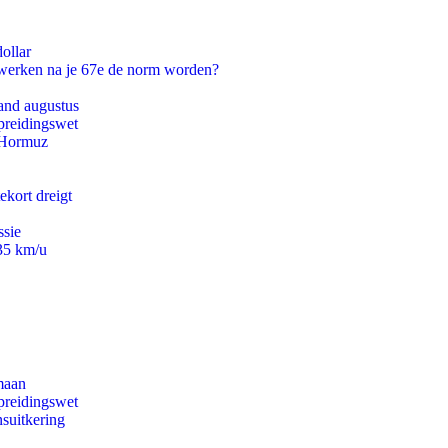
ollar
 werken na je 67e de norm worden?
and augustus
preidingswet
n Hormuz
ekort dreigt
ssie
235 km/u
maan
preidingswet
suitkering