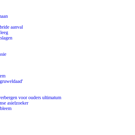
maan
bride aanval
 leeg
tslagen
ssie
eem
'gruweldaad'
 verbergen voor ouders ultimatum
nse asielzoeker
obleem