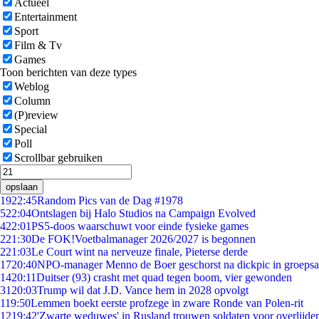
Actueel
Entertainment
Sport
Film & Tv
Games
Toon berichten van deze types
Weblog
Column
(P)review
Special
Poll
Scrollbar gebruiken
opslaan
19
22:45
Random Pics van de Dag #1978
5
22:04
Ontslagen bij Halo Studios na Campaign Evolved
4
22:01
PS5-doos waarschuwt voor einde fysieke games
2
21:30
De FOK!Voetbalmanager 2026/2027 is begonnen
2
21:03
Le Court wint na nerveuze finale, Pieterse derde
17
20:40
NPO-manager Menno de Boer geschorst na dickpic in groeps
14
20:11
Duitser (93) crasht met quad tegen boom, vier gewonden
31
20:03
Trump wil dat J.D. Vance hem in 2028 opvolgt
1
19:50
Lemmen boekt eerste profzege in zware Ronde van Polen-rit
12
19:42
'Zwarte weduwes' in Rusland trouwen soldaten voor overlijden