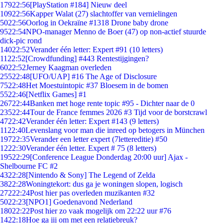
179
22:56
[PlayStation #184] Nieuw deel
109
22:56
Kapper Walat (27) slachtoffer van vernielingen
50
22:56
Oorlog in Oekraïne #1318 Drone baby drone
95
22:54
NPO-manager Menno de Boer (47) op non-actief stuurde
dick-pic rond
140
22:52
Verander één letter: Expert #91 (10 letters)
11
22:52
[Crowdfunding] #443 Rentestijgingen?
60
22:52
Jerney Kaagman overleden
255
22:48
[UFO/UAP] #16 The Age of Disclosure
75
22:48
Het Moestuintopic #37 Bloesem in de bomen
55
22:46
[Netflix Games] #1
267
22:44
Banken met hoge rente topic #95 - Dichter naar de 0
235
22:44
Tour de France femmes 2026 #3 Tijd voor de borstcrawl
47
22:42
Verander één letter: Expert #143 (9 letters)
11
22:40
Levenslang voor man die inreed op betogers in München
197
22:35
Verander een letter expert (7lettereditie) #50
12
22:30
Verander één letter. Expert # 75 (8 letters)
195
22:29
[Conference League Donderdag 20:00 uur] Ajax -
Shelbourne FC #2
43
22:28
[Nintendo & Sony] The Legend of Zelda
38
22:28
Woningtekort: dus ga je woningen slopen, logisch
272
22:24
Post hier pas overleden muzikanten #32
50
22:23
[NPO1] Goedenavond Nederland
180
22:22
Post hier zo vaak mogelijk om 22:22 uur #76
14
22:18
Hoe ga jij om met een relatiebreuk?