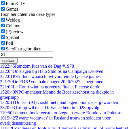
Film & Tv
Games
Toon berichten van deze types
Weblog
Column
(P)review
Special
Poll
Scrollbar gebruiken
opslaan
19
22:45
Random Pics van de Dag #1978
3
22:04
Ontslagen bij Halo Studios na Campaign Evolved
3
22:01
PS5-doos waarschuwt voor einde fysieke games
2
21:30
De FOK!Voetbalmanager 2026/2027 is begonnen
2
21:03
Le Court wint na nerveuze finale, Pieterse derde
15
20:40
NPO-manager Menno de Boer geschorst na dickpic in
groepsapp
13
20:11
Duitser (93) crasht met quad tegen boom, vier gewonden
28
20:03
Trump wil dat J.D. Vance hem in 2028 opvolgt
1
19:50
Lemmen boekt eerste profzege in zware Ronde van Polen-rit
10
19:42
'Zwarte weduwes' in Rusland trouwen soldaten voor
overlijdensuitkering
11
18:20
Zangeres en Idols-jurylid Jerney Kaagman op 79-jarige leeftijd