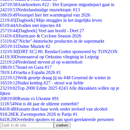
247
19:58
Asielzoekers #22 : Het Europese migratiepact gaat in
242
19:53
Nederlandstalige muziektopic #13
166
19:49
Voorspel hier het warmtegetal van 2026
22
19:45
[Dagboek] Mijn struggles in het dagelijks leven
65
19:44
Afvallen met injecties #4
257
19:44
[Dagboek] Veel aan hoofd - Deel 27
114
19:43
Hurricane & Cyclone Season 2026
151
19:42
"Niche"-historische producten in de supermarkt
265
19:31
Duitse Muziek #2
132
19:30
[DRT SC] #6: RendacGoden sponsored by TONZON
41
19:30
Droneaanval op Oekrains vliegtuig in Leipzig
221
19:24
Nederland stevent af op watertekort
186
19:17
Israel en Gaza #17
78
19:14
Vuelta a España 2026 #1
222
19:12
Welk geurtje draag jij nu #48 Geurend de winter in
165
19:12
Haiku ketting #27 - strooi wat liefde
232
19:02
Top 2000 Editie 2025 #243 Alle dikzakken willen op je
lijken
208
19:00
Russia vs Ukraine #91
11
18:54
Wat is dit jaar de ultieme zomerhit?
64
18:48
Huisarts doet haar werk onder invloed van alcohol
9
18:28
EK Zwemsporten 2026 te Parijs #1
64
18:26
Overleden sporters en aan sport gerelateerde personen