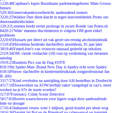
12
20:48
Capibara's lopen Braziliaans parlementsgebouw Mato Grosso
binnen
5
20:30
Zomervakantieweerbericht: aanhoudend zomers
32
20:25
Wakker Dier dient klacht in tegen insectenfabriek Protix om
duurzaamheidsclaims
1
20:21
Lemmen boekt eerste profzege in zware Ronde van Polen-rit
84
20:21
'Witte' mannen discrimineren is volgens OM geen enkel
probleem
22
20:05
Huisarts per direct uit vak gezet om ernstig alcoholmisbruik
15
19:45
Hiroshima herdenkt slachtoffers atoombom, 81 jaar later
38
19:40
Vinted-foto's van vrouwen massaal gedeeld op seksfora
21
19:34
OM: vierde verdachte (18) vast op verdenking van beramen
aanslag
19
19:25
Random Pics van de Dag #1978
8
18:19
In Spider-Man: Brand New Day is Spidey echt weer Spidey
6
18:18
Nieuw slachtoffer in kindermisbruikzaak zorgprofessional Jan
B. (66)
33
17:57
Kind overleden na aanrijding door AH-bestelbus in Dordrecht
45
17:10
Doorwerken na AOW-leeftijd vaker vastgelegd in cao's, moet
werken na je 67e de norm worden?
1
17:07
Forensics: Crime Scene Detective
56
17:01
Boeren waarschuwen voor lagere oogst door aanhoudende
hitte en droogte
17
16:41
Italiaanse vrouw wint 1 miljoen, gooit kraslot per abuis weg
18
16:36
Datalek bij Bol en de Bijenkorf na cyberaanval op logistiek