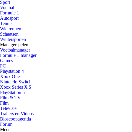
Sport
Voetbal
Formule 1
Autosport
Tennis
Wielrennen
Schaatsen
Wintersporten
Managerspelen
Voetbalmanager
Formule 1-manager
Games
PC
Playstation 4
Xbox One
Nintendo Switch
Xbox Series X|S
PlayStation 5
Film & TV
Film
Televisie
Trailers en Videos
Bioscoopagenda
Forum
Meer