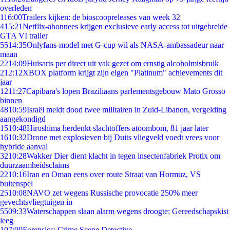
overleden
1
16:00
Trailers kijken: de bioscoopreleases van week 32
4
15:21
Netflix-abonnees krijgen exclusieve early access tot uitgebreide
GTA VI trailer
55
14:35
Onlyfans-model met G-cup wil als NASA-ambassadeur naar
maan
22
14:09
Huisarts per direct uit vak gezet om ernstig alcoholmisbruik
2
12:12
XBOX platform krijgt zijn eigen "Platinum" achievements dit
jaar
12
11:27
Capibara's lopen Braziliaans parlementsgebouw Mato Grosso
binnen
48
10:59
Israël meldt dood twee militairen in Zuid-Libanon, vergelding
aangekondigd
15
10:48
Hiroshima herdenkt slachtoffers atoombom, 81 jaar later
16
10:32
Drone met explosieven bij Duits vliegveld voedt vrees voor
hybride aanval
32
10:28
Wakker Dier dient klacht in tegen insectenfabriek Protix om
duurzaamheidsclaims
22
10:16
Iran en Oman eens over route Straat van Hormuz, VS
buitenspel
25
10:08
NAVO zet wegens Russische provocatie 250% meer
gevechtsvliegtuigen in
55
09:33
Waterschappen slaan alarm wegens droogte: Gereedschapskist
leeg
1
07:00
Forensics: Crime Scene Detective