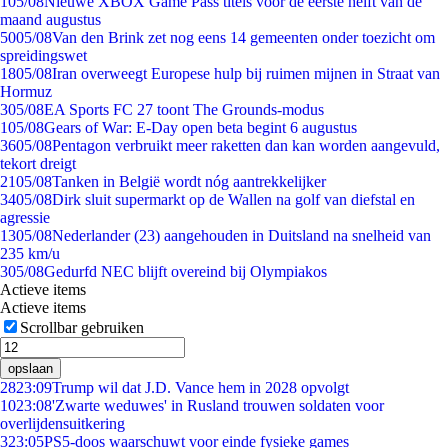
1
05/08
Nieuwe XBOX Game Pass titels voor de eerste helft van de
maand augustus
50
05/08
Van den Brink zet nog eens 14 gemeenten onder toezicht om
spreidingswet
18
05/08
Iran overweegt Europese hulp bij ruimen mijnen in Straat van
Hormuz
3
05/08
EA Sports FC 27 toont The Grounds-modus
1
05/08
Gears of War: E-Day open beta begint 6 augustus
36
05/08
Pentagon verbruikt meer raketten dan kan worden aangevuld,
tekort dreigt
21
05/08
Tanken in België wordt nóg aantrekkelijker
34
05/08
Dirk sluit supermarkt op de Wallen na golf van diefstal en
agressie
13
05/08
Nederlander (23) aangehouden in Duitsland na snelheid van
235 km/u
3
05/08
Gedurfd NEC blijft overeind bij Olympiakos
Actieve items
Actieve items
Scrollbar gebruiken
opslaan
28
23:09
Trump wil dat J.D. Vance hem in 2028 opvolgt
10
23:08
'Zwarte weduwes' in Rusland trouwen soldaten voor
overlijdensuitkering
3
23:05
PS5-doos waarschuwt voor einde fysieke games