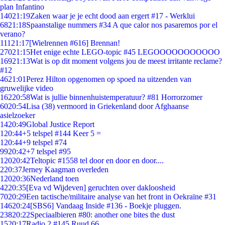
plan Infantino
140
21:19
Zaken waar je je echt dood aan ergert #17 - Werklui
68
21:18
Spaanstalige nummers #34 A que calor nos pasaremos por el
verano?
111
21:17
[Wielrennen #616] Brennan!
270
21:15
Het enige echte LEGO-topic #45 LEGOOOOOOOOOOO
169
21:13
Wat is op dit moment volgens jou de meest irritante reclame?
#12
46
21:01
Perez Hilton opgenomen op spoed na uitzenden van
gruwelijke video
162
20:58
Wat is jullie binnenhuistemperatuur? #81 Horrorzomer
60
20:54
Lisa (38) vermoord in Griekenland door Afghaanse
asielzoeker
14
20:49
Global Justice Report
1
20:44
+5 telspel #144 Keer 5 =
1
20:44
+9 telspel #74
99
20:42
+7 telspel #95
120
20:42
Teltopic #1558 tel door en door en door....
2
20:37
Jerney Kaagman overleden
120
20:36
Nederland toen
42
20:35
[Eva vd Wijdeven] geruchten over dakloosheid
70
20:29
Een tactische/militaire analyse van het front in Oekraïne #31
146
20:24
[SBS6] Vandaag Inside #136 - Boekje pluggen.
238
20:22
Speciaalbieren #80: another one bites the dust
15
20:17
Radio 2 #145 Ruud 66