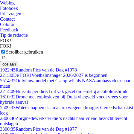
Weblog
Fotoboek
Prijsvragen
Contact
Colofon
Feedback
Tip de redactie
FOK!
FOK!
Scrollbar gebruiken
opslaan
19
22:45
Random Pics van de Dag #1978
2
21:30
De FOK!Voetbalmanager 2026/2027 is begonnen
55
14:35
Onlyfans-model met G-cup wil als NASA-ambassadeur naar
maan
22
14:09
Huisarts per direct uit vak gezet om ernstig alcoholmisbruik
16
10:32
Drone met explosieven bij Duits vliegveld voedt vrees voor
hybride aanval
55
09:33
Waterschappen slaan alarm wegens droogte: Gereedschapskist
leeg
23
06:40
Zorgmedewerkster die 's nachts haar vriend bezocht terecht
ontslagen
33
00:35
Random Pics van de Dag #1977