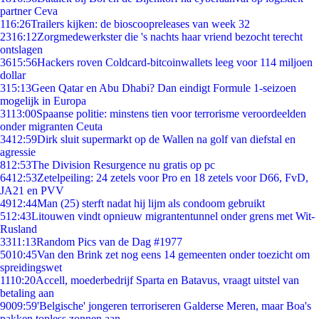
partner Ceva
1
16:26
Trailers kijken: de bioscoopreleases van week 32
23
16:12
Zorgmedewerkster die 's nachts haar vriend bezocht terecht
ontslagen
36
15:56
Hackers roven Coldcard-bitcoinwallets leeg voor 114 miljoen
dollar
3
15:13
Geen Qatar en Abu Dhabi? Dan eindigt Formule 1-seizoen
mogelijk in Europa
31
13:00
Spaanse politie: minstens tien voor terrorisme veroordeelden
onder migranten Ceuta
34
12:59
Dirk sluit supermarkt op de Wallen na golf van diefstal en
agressie
8
12:53
The Division Resurgence nu gratis op pc
64
12:53
Zetelpeiling: 24 zetels voor Pro en 18 zetels voor D66, FvD,
JA21 en PVV
49
12:44
Man (25) sterft nadat hij lijm als condoom gebruikt
5
12:43
Litouwen vindt opnieuw migrantentunnel onder grens met Wit-
Rusland
33
11:13
Random Pics van de Dag #1977
50
10:45
Van den Brink zet nog eens 14 gemeenten onder toezicht om
spreidingswet
11
10:20
Accell, moederbedrijf Sparta en Batavus, vraagt uitstel van
betaling aan
90
09:59
'Belgische' jongeren terroriseren Galderse Meren, maar Boa's
pakken topless zonnen aan