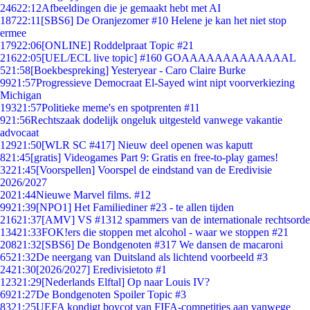
246
22:12
Afbeeldingen die je gemaakt hebt met AI
187
22:11
[SBS6] De Oranjezomer #10 Helene je kan het niet stop
ermee
179
22:06
[ONLINE] Roddelpraat Topic #21
216
22:05
[UEL/ECL live topic] #160 GOAAAAAAAAAAAAAL
5
21:58
[Boekbespreking] Yesteryear - Caro Claire Burke
99
21:57
Progressieve Democraat El-Sayed wint nipt voorverkiezing
Michigan
193
21:57
Politieke meme's en spotprenten #11
9
21:56
Rechtszaak dodelijk ongeluk uitgesteld vanwege vakantie
advocaat
129
21:50
[WLR SC #417] Nieuw deel openen was kaputt
8
21:45
[gratis] Videogames Part 9: Gratis en free-to-play games!
32
21:45
[Voorspellen] Voorspel de eindstand van de Eredivisie
2026/2027
20
21:44
Nieuwe Marvel films. #12
99
21:39
[NPO1] Het Familiediner #23 - te allen tijden
216
21:37
[AMV] VS #1312 spammers van de internationale rechtsorde
134
21:33
FOK!ers die stoppen met alcohol - waar we stoppen #21
208
21:32
[SBS6] De Bondgenoten #317 We dansen de macaroni
65
21:32
De neergang van Duitsland als lichtend voorbeeld #3
24
21:30
[2026/2027] Eredivisietoto #1
123
21:29
[Nederlands Elftal] Op naar Louis IV?
69
21:27
De Bondgenoten Spoiler Topic #3
83
21:25
UEFA kondigt boycot van FIFA-competities aan vanwege