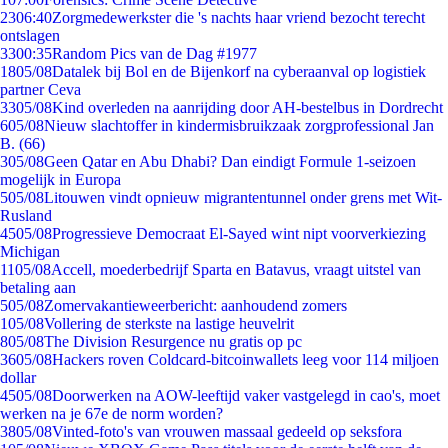
23
06:40
Zorgmedewerkster die 's nachts haar vriend bezocht terecht
ontslagen
33
00:35
Random Pics van de Dag #1977
18
05/08
Datalek bij Bol en de Bijenkorf na cyberaanval op logistiek
partner Ceva
33
05/08
Kind overleden na aanrijding door AH-bestelbus in Dordrecht
6
05/08
Nieuw slachtoffer in kindermisbruikzaak zorgprofessional Jan
B. (66)
3
05/08
Geen Qatar en Abu Dhabi? Dan eindigt Formule 1-seizoen
mogelijk in Europa
5
05/08
Litouwen vindt opnieuw migrantentunnel onder grens met Wit-
Rusland
45
05/08
Progressieve Democraat El-Sayed wint nipt voorverkiezing
Michigan
11
05/08
Accell, moederbedrijf Sparta en Batavus, vraagt uitstel van
betaling aan
5
05/08
Zomervakantieweerbericht: aanhoudend zomers
1
05/08
Vollering de sterkste na lastige heuvelrit
8
05/08
The Division Resurgence nu gratis op pc
36
05/08
Hackers roven Coldcard-bitcoinwallets leeg voor 114 miljoen
dollar
45
05/08
Doorwerken na AOW-leeftijd vaker vastgelegd in cao's, moet
werken na je 67e de norm worden?
38
05/08
Vinted-foto's van vrouwen massaal gedeeld op seksfora