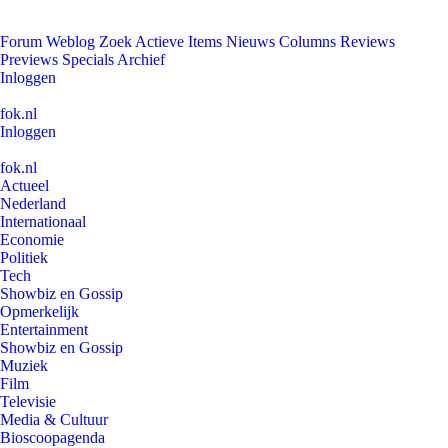
Forum
Weblog
Zoek
Actieve Items
Nieuws
Columns
Reviews
Previews
Specials
Archief
Inloggen
fok.nl
Inloggen
fok.nl
Actueel
Nederland
Internationaal
Economie
Politiek
Tech
Showbiz en Gossip
Opmerkelijk
Entertainment
Showbiz en Gossip
Muziek
Film
Televisie
Media & Cultuur
Bioscoopagenda