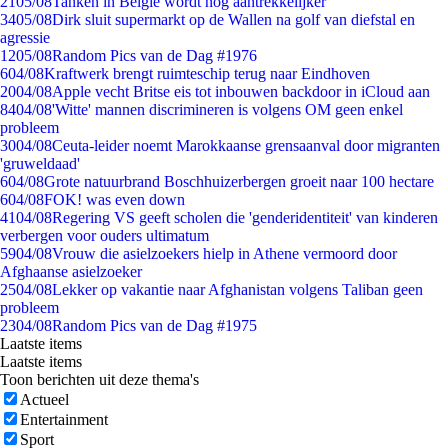
21
05/08
Tanken in België wordt nóg aantrekkelijker
34
05/08
Dirk sluit supermarkt op de Wallen na golf van diefstal en
agressie
12
05/08
Random Pics van de Dag #1976
6
04/08
Kraftwerk brengt ruimteschip terug naar Eindhoven
20
04/08
Apple vecht Britse eis tot inbouwen backdoor in iCloud aan
84
04/08
'Witte' mannen discrimineren is volgens OM geen enkel
probleem
30
04/08
Ceuta-leider noemt Marokkaanse grensaanval door migranten
'gruweldaad'
6
04/08
Grote natuurbrand Boschhuizerbergen groeit naar 100 hectare
6
04/08
FOK! was even down
41
04/08
Regering VS geeft scholen die 'genderidentiteit' van kinderen
verbergen voor ouders ultimatum
59
04/08
Vrouw die asielzoekers hielp in Athene vermoord door
Afghaanse asielzoeker
25
04/08
Lekker op vakantie naar Afghanistan volgens Taliban geen
probleem
23
04/08
Random Pics van de Dag #1975
Laatste items
Laatste items
Toon berichten uit deze thema's
Actueel
Entertainment
Sport