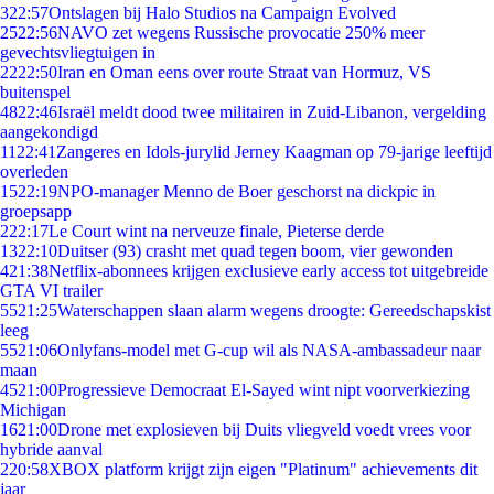
3
22:57
Ontslagen bij Halo Studios na Campaign Evolved
25
22:56
NAVO zet wegens Russische provocatie 250% meer
gevechtsvliegtuigen in
22
22:50
Iran en Oman eens over route Straat van Hormuz, VS
buitenspel
48
22:46
Israël meldt dood twee militairen in Zuid-Libanon, vergelding
aangekondigd
11
22:41
Zangeres en Idols-jurylid Jerney Kaagman op 79-jarige leeftijd
overleden
15
22:19
NPO-manager Menno de Boer geschorst na dickpic in
groepsapp
2
22:17
Le Court wint na nerveuze finale, Pieterse derde
13
22:10
Duitser (93) crasht met quad tegen boom, vier gewonden
4
21:38
Netflix-abonnees krijgen exclusieve early access tot uitgebreide
GTA VI trailer
55
21:25
Waterschappen slaan alarm wegens droogte: Gereedschapskist
leeg
55
21:06
Onlyfans-model met G-cup wil als NASA-ambassadeur naar
maan
45
21:00
Progressieve Democraat El-Sayed wint nipt voorverkiezing
Michigan
16
21:00
Drone met explosieven bij Duits vliegveld voedt vrees voor
hybride aanval
2
20:58
XBOX platform krijgt zijn eigen "Platinum" achievements dit
jaar