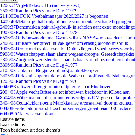
12
06:54
VrijMiBabes #316 (not very sfw!)
35
00:07
Random Pics van de Dag #1979
2
14:30
De FOK!Voetbalmanager 2026/2027 is begonnen
14
09:40
Meta krijgt half miljard boete voor mentale schade bij jongeren
24
09:37
Denemarken pakt AI-gebruik in scholen aan: extra mondeling
19
07/08
Random Pics van de Dag #1978
65
06/08
Onlyfans-model met G-cup wil als NASA-ambassadeur naar 
24
06/08
Huisarts per direct uit vak gezet om ernstig alcoholmisbruik
19
06/08
Drone met explosieven bij Duits vliegveld voedt vrees voor hy
59
06/08
Waterschappen slaan alarm wegens droogte: Gereedschapskist
23
06/08
Zorgmedewerkster die 's nachts haar vriend bezocht terecht on
38
06/08
Random Pics van de Dag #1977
21
05/08
Tanken in België wordt nóg aantrekkelijker
34
05/08
Dirk sluit supermarkt op de Wallen na golf van diefstal en agre
12
05/08
Random Pics van de Dag #1976
6
04/08
Kraftwerk brengt ruimteschip terug naar Eindhoven
20
04/08
Apple vecht Britse eis tot inbouwen backdoor in iCloud aan
85
04/08
'Witte' mannen discrimineren is volgens OM geen enkel probl
34
04/08
Ceuta-leider noemt Marokkaanse grensaanval door migranten 
6
04/08
Grote natuurbrand Boschhuizerbergen groeit naar 100 hectare
6
04/08
FOK! was even down
Laatste items
Laatste items
Toon berichten uit deze thema's