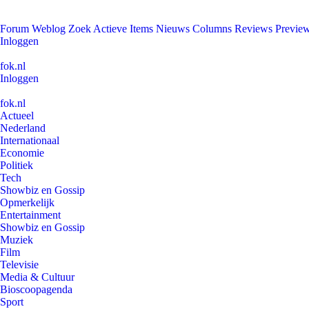
Forum
Weblog
Zoek
Actieve Items
Nieuws
Columns
Reviews
Previe
Inloggen
fok.nl
Inloggen
fok.nl
Actueel
Nederland
Internationaal
Economie
Politiek
Tech
Showbiz en Gossip
Opmerkelijk
Entertainment
Showbiz en Gossip
Muziek
Film
Televisie
Media & Cultuur
Bioscoopagenda
Sport