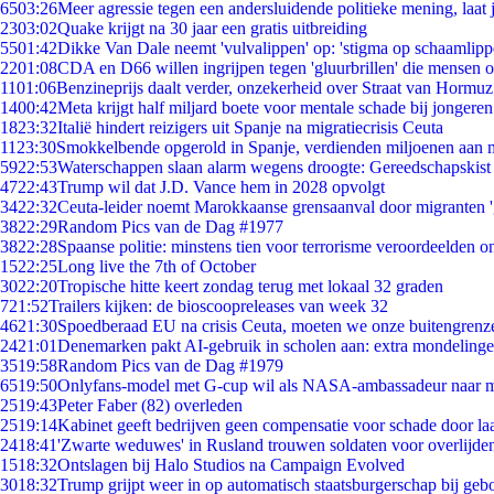
65
03:26
Meer agressie tegen een andersluidende politieke mening, laat j
23
03:02
Quake krijgt na 30 jaar een gratis uitbreiding
55
01:42
Dikke Van Dale neemt 'vulvalippen' op: 'stigma op schaamlip
22
01:08
CDA en D66 willen ingrijpen tegen 'gluurbrillen' die mensen 
11
01:06
Benzineprijs daalt verder, onzekerheid over Straat van Hormuz 
14
00:42
Meta krijgt half miljard boete voor mentale schade bij jongeren
18
23:32
Italië hindert reizigers uit Spanje na migratiecrisis Ceuta
11
23:30
Smokkelbende opgerold in Spanje, verdienden miljoenen aan 
59
22:53
Waterschappen slaan alarm wegens droogte: Gereedschapskist
47
22:43
Trump wil dat J.D. Vance hem in 2028 opvolgt
34
22:32
Ceuta-leider noemt Marokkaanse grensaanval door migranten 
38
22:29
Random Pics van de Dag #1977
38
22:28
Spaanse politie: minstens tien voor terrorisme veroordeelden 
15
22:25
Long live the 7th of October
30
22:20
Tropische hitte keert zondag terug met lokaal 32 graden
7
21:52
Trailers kijken: de bioscoopreleases van week 32
46
21:30
Spoedberaad EU na crisis Ceuta, moeten we onze buitengrenz
24
21:01
Denemarken pakt AI-gebruik in scholen aan: extra mondeling
35
19:58
Random Pics van de Dag #1979
65
19:50
Onlyfans-model met G-cup wil als NASA-ambassadeur naar 
25
19:43
Peter Faber (82) overleden
25
19:14
Kabinet geeft bedrijven geen compensatie voor schade door la
24
18:41
'Zwarte weduwes' in Rusland trouwen soldaten voor overlijden
15
18:32
Ontslagen bij Halo Studios na Campaign Evolved
30
18:32
Trump grijpt weer in op automatisch staatsburgerschap bij geb