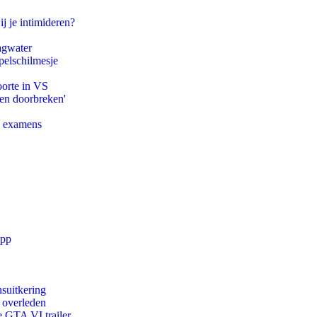
ij je intimideren?
agwater
pelschilmesje
oorte in VS
pen doorbreken'
e examens
app
suitkering
d overleden
e GTA VI trailer