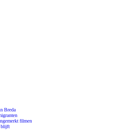
an Breda
migranten
ongemerkt filmen
lijft