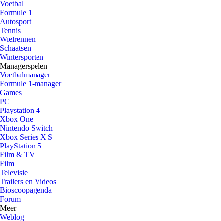
Voetbal
Formule 1
Autosport
Tennis
Wielrennen
Schaatsen
Wintersporten
Managerspelen
Voetbalmanager
Formule 1-manager
Games
PC
Playstation 4
Xbox One
Nintendo Switch
Xbox Series X|S
PlayStation 5
Film & TV
Film
Televisie
Trailers en Videos
Bioscoopagenda
Forum
Meer
Weblog