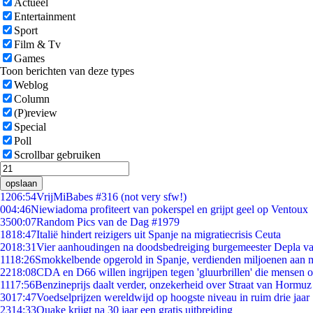
Actueel
Entertainment
Sport
Film & Tv
Games
Toon berichten van deze types
Weblog
Column
(P)review
Special
Poll
Scrollbar gebruiken
opslaan
12
06:54
VrijMiBabes #316 (not very sfw!)
0
04:46
Niewiadoma profiteert van pokerspel en grijpt geel op Ventoux
35
00:07
Random Pics van de Dag #1979
18
18:47
Italië hindert reizigers uit Spanje na migratiecrisis Ceuta
20
18:31
Vier aanhoudingen na doodsbedreiging burgemeester Depla v
11
18:26
Smokkelbende opgerold in Spanje, verdienden miljoenen aan 
22
18:08
CDA en D66 willen ingrijpen tegen 'gluurbrillen' die mensen 
11
17:56
Benzineprijs daalt verder, onzekerheid over Straat van Hormuz b
30
17:47
Voedselprijzen wereldwijd op hoogste niveau in ruim drie jaar
23
14:33
Quake krijgt na 30 jaar een gratis uitbreiding