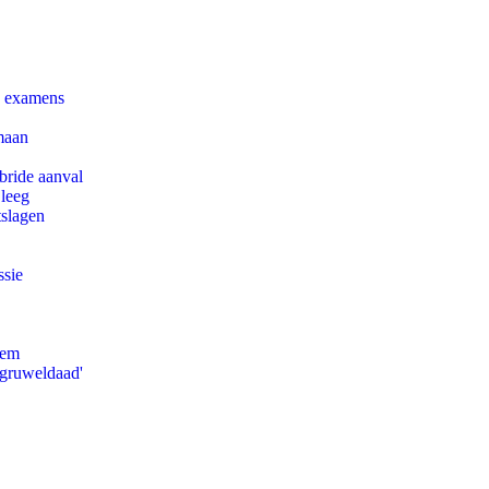
e examens
maan
bride aanval
 leeg
tslagen
ssie
eem
'gruweldaad'