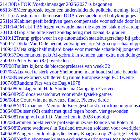
2
14:30
De FOK!Voetbalmanager 2026/2027 is begonnen
65
13:48
Meer agressie tegen een andersluidende politieke mening, laat j
31
11:52
Amsterdams dierenasiel DOA overspoeld met babykonijntjes
25
11:46
Kabinet geeft bedrijven geen compensatie voor schade door la
23
11:14
OM eist TBS tegen verwarde man die agenten stak met aardap
30
11:08
Tropische hitte keert zondag terug met lokaal 32 graden
30
10:12
Trump grijpt weer in op automatisch staatsburgerschap bij geb
55
09:51
Dikke Van Dale neemt 'vulvalippen' op: 'stigma op schaamlip
14
09:40
Meta krijgt half miljard boete voor mentale schade bij jongeren
24
09:37
Denemarken pakt AI-gebruik in scholen aan: extra mondeling
25
09:05
Peter Faber (82) overleden
7
07/08
Trailers kijken: de bioscoopreleases van week 32
0
07/08
Ajax veel te sterk voor Shelbourne, maar houdt schade beperkt
1
07/08
Nieuwkomers schitteren bij ruime Europese zege FC Twente
19
07/08
Random Pics van de Dag #1978
15
06/08
Ontslagen bij Halo Studios na Campaign Evolved
19
06/08
PS5-doos waarschuwt voor einde fysieke games
2
06/08
Le Court wint na nerveuze finale, Pieterse derde
29
06/08
NPO-manager Menno de Boer geschorst na dickpic in groeps
38
06/08
Duitser (93) crasht met quad tegen boom, vier gewonden
47
06/08
Trump wil dat J.D. Vance hem in 2028 opvolgt
1
06/08
Lemmen boekt eerste profzege in zware Ronde van Polen-rit
24
06/08
'Zwarte weduwes' in Rusland trouwen soldaten voor overlijden
14
06/08
Zangeres en Idols-jurylid Jerney Kaagman op 79-jarige leeftij
10
06/08
Netflix-abonnees krijgen exclusieve early access tot uitgebreid