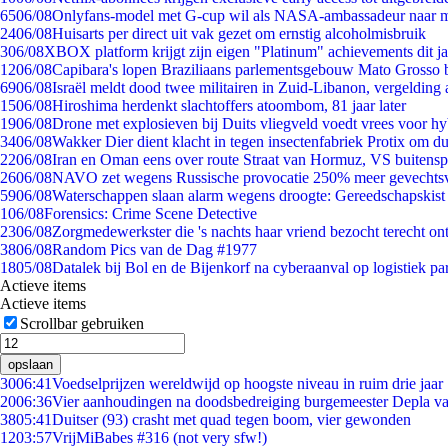
65
06/08
Onlyfans-model met G-cup wil als NASA-ambassadeur naar 
24
06/08
Huisarts per direct uit vak gezet om ernstig alcoholmisbruik
3
06/08
XBOX platform krijgt zijn eigen "Platinum" achievements dit ja
12
06/08
Capibara's lopen Braziliaans parlementsgebouw Mato Grosso 
69
06/08
Israël meldt dood twee militairen in Zuid-Libanon, vergeldin
15
06/08
Hiroshima herdenkt slachtoffers atoombom, 81 jaar later
19
06/08
Drone met explosieven bij Duits vliegveld voedt vrees voor hy
34
06/08
Wakker Dier dient klacht in tegen insectenfabriek Protix om 
22
06/08
Iran en Oman eens over route Straat van Hormuz, VS buitensp
26
06/08
NAVO zet wegens Russische provocatie 250% meer gevechtsvl
59
06/08
Waterschappen slaan alarm wegens droogte: Gereedschapskist
1
06/08
Forensics: Crime Scene Detective
23
06/08
Zorgmedewerkster die 's nachts haar vriend bezocht terecht on
38
06/08
Random Pics van de Dag #1977
18
05/08
Datalek bij Bol en de Bijenkorf na cyberaanval op logistiek pa
Actieve items
Actieve items
Scrollbar gebruiken
opslaan
30
06:41
Voedselprijzen wereldwijd op hoogste niveau in ruim drie jaar
20
06:36
Vier aanhoudingen na doodsbedreiging burgemeester Depla v
38
05:41
Duitser (93) crasht met quad tegen boom, vier gewonden
12
03:57
VrijMiBabes #316 (not very sfw!)