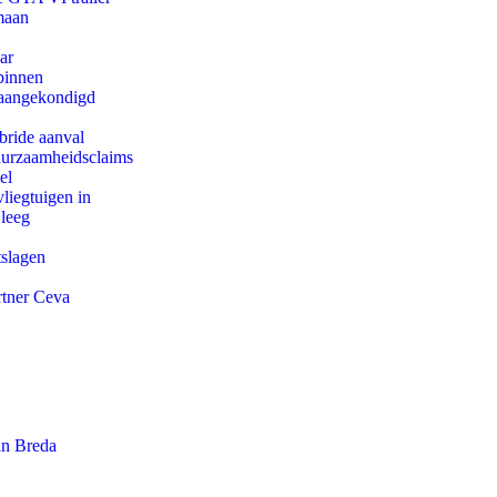
maan
ar
binnen
g aangekondigd
bride aanval
duurzaamheidsclaims
el
iegtuigen in
 leeg
tslagen
rtner Ceva
an Breda