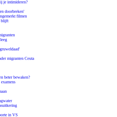
ij je intimideren?
pen doorbreken'
ongemerkt filmen
blijft
migranten
 leeg
'gruweldaad'
onder migranten Ceuta
en beter bewaken?
e examens
maan
agwater
suitkering
oorte in VS