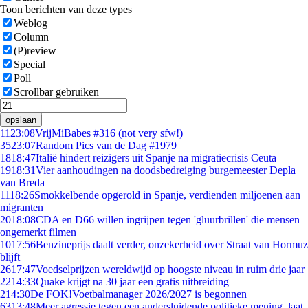
Toon berichten van deze types
Weblog
Column
(P)review
Special
Poll
Scrollbar gebruiken
opslaan
11
23:08
VrijMiBabes #316 (not very sfw!)
35
23:07
Random Pics van de Dag #1979
18
18:47
Italië hindert reizigers uit Spanje na migratiecrisis Ceuta
19
18:31
Vier aanhoudingen na doodsbedreiging burgemeester Depla
van Breda
11
18:26
Smokkelbende opgerold in Spanje, verdienden miljoenen aan
migranten
20
18:08
CDA en D66 willen ingrijpen tegen 'gluurbrillen' die mensen
ongemerkt filmen
10
17:56
Benzineprijs daalt verder, onzekerheid over Straat van Hormuz
blijft
26
17:47
Voedselprijzen wereldwijd op hoogste niveau in ruim drie jaar
22
14:33
Quake krijgt na 30 jaar een gratis uitbreiding
2
14:30
De FOK!Voetbalmanager 2026/2027 is begonnen
63
13:48
Meer agressie tegen een andersluidende politieke mening, laat