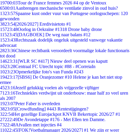
197
00:03
Tour de France femmes 2026 #4 op de Ventoux
65
00:01
Aanbrengen mechanische ventilatie zinvol in oud huis?
13
23:57
Spaanse kust onder vuur van Portugese oorlogsschepen: 120
gewonden
38
23:54
[2026/2027] Eredivisietoto #1
157
23:48
Oorlog in Oekraïne #1318 Drone baby drone
115
23:45
[DAGBOEK] De weg naar balans #12
15
23:43
Rechtszaak dodelijk ongeluk uitgesteld vanwege vakantie
advocaat
28
23:36
Chinese rechtbank veroordeelt voormalige lokale functionaris
tot dood
146
23:31
[WLR SC #417] Nieuw deel openen was kaputt
16
23:28
Centraal FC Utrecht topic #88 - #CorreiaIn
10
23:23
Opmerkelijke foto's van Funda #243
194
23:17
[SBS6] De Oranjezomer #10 Helene je kan het niet stop
ermee
45
23:16
Jezelf gelukkig voelen als vrijgezelle vijftiger
71
23:16
Techniekles verdwijnt uit onderbouw: maar half zo veel uren
als 2007
19
23:07
Peter Faber is overleden
38
23:05
[Crowdfunding] #443 Rentestijgingen?
3
22:54
Het gezellige Eurojackpot KNVB Bekertopic 2026/27 #1
272
22:49
De Avondetappe #176 - Met Ellen ten Damme.
73
22:48
Afvallen met injecties #4
110
22:45
[FOK!Voetbalmanager 2026/2027] #1 We zijn er weer