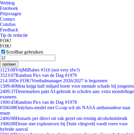
Weblog
Fotoboek
Prijsvragen
Contact
Colofon
Feedback
Tip de redactie
FOK!
FOK!
Scrollbar gebruiken
opslaan
11
23:08
VrijMiBabes #316 (not very sfw!)
35
23:07
Random Pics van de Dag #1979
2
14:30
De FOK!Voetbalmanager 2026/2027 is begonnen
13
09:40
Meta krijgt half miljard boete voor mentale schade bij jongeren
24
09:37
Denemarken pakt AI-gebruik in scholen aan: extra mondelinge
examens
19
00:45
Random Pics van de Dag #1978
65
06/08
Onlyfans-model met G-cup wil als NASA-ambassadeur naar
maan
24
06/08
Huisarts per direct uit vak gezet om ernstig alcoholmisbruik
19
06/08
Drone met explosieven bij Duits vliegveld voedt vrees voor
hybride aanval