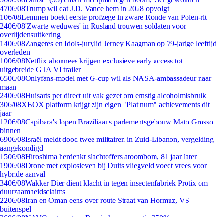
47
06/08
Trump wil dat J.D. Vance hem in 2028 opvolgt
1
06/08
Lemmen boekt eerste profzege in zware Ronde van Polen-rit
24
06/08
'Zwarte weduwes' in Rusland trouwen soldaten voor
overlijdensuitkering
14
06/08
Zangeres en Idols-jurylid Jerney Kaagman op 79-jarige leeftijd
overleden
10
06/08
Netflix-abonnees krijgen exclusieve early access tot
uitgebreide GTA VI trailer
65
06/08
Onlyfans-model met G-cup wil als NASA-ambassadeur naar
maan
24
06/08
Huisarts per direct uit vak gezet om ernstig alcoholmisbruik
3
06/08
XBOX platform krijgt zijn eigen "Platinum" achievements dit
jaar
12
06/08
Capibara's lopen Braziliaans parlementsgebouw Mato Grosso
binnen
69
06/08
Israël meldt dood twee militairen in Zuid-Libanon, vergelding
aangekondigd
15
06/08
Hiroshima herdenkt slachtoffers atoombom, 81 jaar later
19
06/08
Drone met explosieven bij Duits vliegveld voedt vrees voor
hybride aanval
34
06/08
Wakker Dier dient klacht in tegen insectenfabriek Protix om
duurzaamheidsclaims
22
06/08
Iran en Oman eens over route Straat van Hormuz, VS
buitenspel