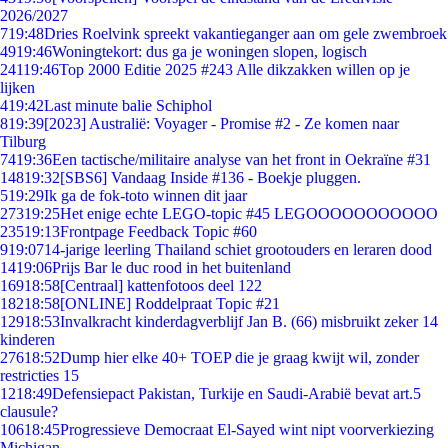
2026/2027
7
19:48
Dries Roelvink spreekt vakantieganger aan om gele zwembroek
49
19:46
Woningtekort: dus ga je woningen slopen, logisch
241
19:46
Top 2000 Editie 2025 #243 Alle dikzakken willen op je
lijken
4
19:42
Last minute balie Schiphol
8
19:39
[2023] Australië: Voyager - Promise #2 - Ze komen naar
Tilburg
74
19:36
Een tactische/militaire analyse van het front in Oekraïne #31
148
19:32
[SBS6] Vandaag Inside #136 - Boekje pluggen.
5
19:29
Ik ga de fok-toto winnen dit jaar
273
19:25
Het enige echte LEGO-topic #45 LEGOOOOOOOOOOO
235
19:13
Frontpage Feedback Topic #60
9
19:07
14-jarige leerling Thailand schiet grootouders en leraren dood
14
19:06
Prijs Bar le duc rood in het buitenland
169
18:58
[Centraal] kattenfotoos deel 122
182
18:58
[ONLINE] Roddelpraat Topic #21
129
18:53
Invalkracht kinderdagverblijf Jan B. (66) misbruikt zeker 14
kinderen
276
18:52
Dump hier elke 40+ TOEP die je graag kwijt wil, zonder
restricties 15
12
18:49
Defensiepact Pakistan, Turkije en Saudi-Arabië bevat art.5
clausule?
106
18:45
Progressieve Democraat El-Sayed wint nipt voorverkiezing
Michigan