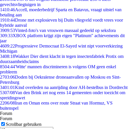
gevechtsvliegtuigen in
14
10:46
Accell, moederbedrijf Sparta en Batavus, vraagt uitstel van
betaling aan
19
10:44
Drone met explosieven bij Duits vliegveld voedt vrees voor
hybride aanval
39
09:53
Vinted-foto's van vrouwen massaal gedeeld op seksfora
3
09:33
XBOX platform krijgt zijn eigen "Platinum" achievements dit
jaar
46
09:22
Progressieve Democraat El-Sayed wint nipt voorverkiezing
Michigan
34
08:18
Wakker Dier dient klacht in tegen insectenfabriek Protix om
duurzaamheidsclaims
85
04:44
'Witte' mannen discrimineren is volgens OM geen enkel
probleem
27
03:06
Doden bij Oekraïense droneaanvallen op Moskou en Sint-
Petersburg
34
01:01
Kind overleden na aanrijding door AH-bestelbus in Dordrecht
53
07/08
Van den Brink zet nog eens 14 gemeenten onder toezicht om
spreidingswet
22
06/08
Iran en Oman eens over route Straat van Hormuz, VS
buitenspel
Forum
Forum
Scrollbar gebruiken