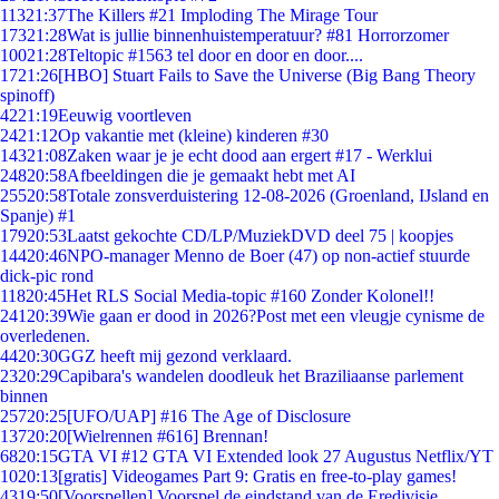
113
21:37
The Killers #21 Imploding The Mirage Tour
173
21:28
Wat is jullie binnenhuistemperatuur? #81 Horrorzomer
100
21:28
Teltopic #1563 tel door en door en door....
17
21:26
[HBO] Stuart Fails to Save the Universe (Big Bang Theory
spinoff)
42
21:19
Eeuwig voortleven
24
21:12
Op vakantie met (kleine) kinderen #30
143
21:08
Zaken waar je je echt dood aan ergert #17 - Werklui
248
20:58
Afbeeldingen die je gemaakt hebt met AI
255
20:58
Totale zonsverduistering 12-08-2026 (Groenland, IJsland en
Spanje) #1
179
20:53
Laatst gekochte CD/LP/MuziekDVD deel 75 | koopjes
144
20:46
NPO-manager Menno de Boer (47) op non-actief stuurde
dick-pic rond
118
20:45
Het RLS Social Media-topic #160 Zonder Kolonel!!
241
20:39
Wie gaan er dood in 2026?Post met een vleugje cynisme de
overledenen.
44
20:30
GGZ heeft mij gezond verklaard.
23
20:29
Capibara's wandelen doodleuk het Braziliaanse parlement
binnen
257
20:25
[UFO/UAP] #16 The Age of Disclosure
137
20:20
[Wielrennen #616] Brennan!
68
20:15
GTA VI #12 GTA VI Extended look 27 Augustus Netflix/YT
10
20:13
[gratis] Videogames Part 9: Gratis en free-to-play games!
43
19:50
[Voorspellen] Voorspel de eindstand van de Eredivisie