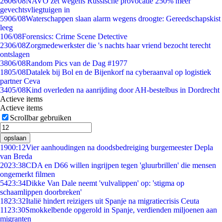
26
06/08
NAVO zet wegens Russische provocatie 250% meer
gevechtsvliegtuigen in
59
06/08
Waterschappen slaan alarm wegens droogte: Gereedschapskist
leeg
1
06/08
Forensics: Crime Scene Detective
23
06/08
Zorgmedewerkster die 's nachts haar vriend bezocht terecht
ontslagen
38
06/08
Random Pics van de Dag #1977
18
05/08
Datalek bij Bol en de Bijenkorf na cyberaanval op logistiek
partner Ceva
34
05/08
Kind overleden na aanrijding door AH-bestelbus in Dordrecht
Actieve items
Actieve items
Scrollbar gebruiken
opslaan
19
00:12
Vier aanhoudingen na doodsbedreiging burgemeester Depla
van Breda
20
23:38
CDA en D66 willen ingrijpen tegen 'gluurbrillen' die mensen
ongemerkt filmen
54
23:34
Dikke Van Dale neemt 'vulvalippen' op: 'stigma op
schaamlippen doorbreken'
18
23:32
Italië hindert reizigers uit Spanje na migratiecrisis Ceuta
11
23:30
Smokkelbende opgerold in Spanje, verdienden miljoenen aan
migranten