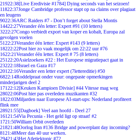
219
22:38
[Live Eredivisie #1784] Dying seconds van het seizoen!
118
22:37
Jonge Cambridge professor stapt op na claims over plagiaat
en leugens
90
22:36
ARC Raiders #7 - Don’t forget about Stella Montis
144
22:27
Verander één letter: Expert #91 (10 letters)
32
22:27
Congo verbiedt export van koper en kobalt, Europa zal
gevolgen voelen
51
22:23
Verander één letter: Expert #143 (9 letters)
182
22:22
Post hier zo vaak mogelijk om 22:22 uur #76
16
22:21
Verander één letter. Expert # 75 (8 letters)
251
22:20
Asielzoekers #22 : Het Europese migratiepact gaat in
232
22:18
Israel en Gaza #17
201
22:16
Verander een letter expert (7lettereditie) #50
68
22:14
Roddelpraat onder vuur: ongepaste opmerkingen
minderjarigen deel 2
171
22:12
[Keuken Kampioen Divisie] #44 Vitesse mag weg
280
22:06
Post hier pas overleden muzikanten #32
18
22:03
Miljarden naar Europese AI-start-ups: Nederland profiteert
flink mee
289
21:55
[Dagboek] Veel aan hoofd - Deel 27
161
21:54
Via Pecunia - Het geld ligt op straat! #2
17
21:50
William Orbit overleden
218
21:48
Oorlog Iran #136 Bridge and powerplant day incoming?
81
21:48
Meer dan 40 uur werken.
294
21:43
Het Atletiektopic #72