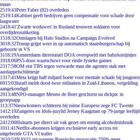
maan
25
19:43
Peter Faber (82) overleden
25
19:14
Kabinet geeft bedrijven geen compensatie voor schade door
laagwater
24
18:41
'Zwarte weduwes' in Rusland trouwen soldaten voor
overlijdensuitkering
15
18:32
Ontslagen bij Halo Studios na Campaign Evolved
30
18:32
Trump grijpt weer in op automatisch staatsburgerschap bij
geboorte in VS
31
18:19
Amsterdams dierenasiel DOA overspoeld met babykonijntjes
19
18:06
PS5-doos waarschuwt voor einde fysieke games
23
17:58
OM eist TBS tegen verwarde man die agenten stak met
aardappelschilmesje
13
17:41
Meta krijgt half miljard boete voor mentale schade bij jongeren
69
15:03
Israël meldt dood twee militairen in Zuid-Libanon, vergelding
aangekondigd
29
13:48
NPO-manager Menno de Boer geschorst na dickpic in
groepsapp
1
13:37
Nieuwkomers schitteren bij ruime Europese zege FC Twente
14
12:19
Zangeres en Idols-jurylid Jerney Kaagman op 79-jarige leeftijd
overleden
24
12:00
Huisarts per direct uit vak gezet om ernstig alcoholmisbruik
10
11:41
Netflix-abonnees krijgen exclusieve early access tot
uitgebreide GTA VI trailer
26
10:54
NAVO zet wegens Russische provocatie 250% meer