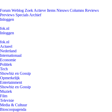
Forum
Weblog
Zoek
Actieve Items
Nieuws
Columns
Reviews
Previews
Specials
Archief
Inloggen
fok.nl
Inloggen
fok.nl
Actueel
Nederland
Internationaal
Economie
Politiek
Tech
Showbiz en Gossip
Opmerkelijk
Entertainment
Showbiz en Gossip
Muziek
Film
Televisie
Media & Cultuur
Bioscoopagenda