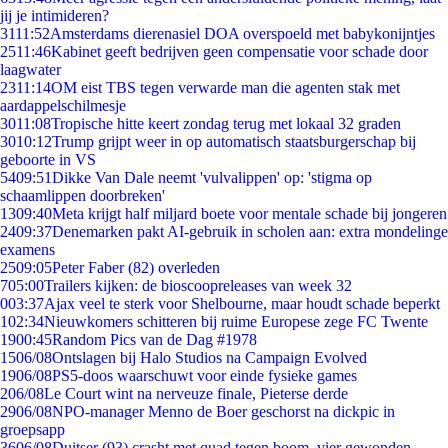
jij je intimideren?
31
11:52
Amsterdams dierenasiel DOA overspoeld met babykonijntjes
25
11:46
Kabinet geeft bedrijven geen compensatie voor schade door
laagwater
23
11:14
OM eist TBS tegen verwarde man die agenten stak met
aardappelschilmesje
30
11:08
Tropische hitte keert zondag terug met lokaal 32 graden
30
10:12
Trump grijpt weer in op automatisch staatsburgerschap bij
geboorte in VS
54
09:51
Dikke Van Dale neemt 'vulvalippen' op: 'stigma op
schaamlippen doorbreken'
13
09:40
Meta krijgt half miljard boete voor mentale schade bij jongeren
24
09:37
Denemarken pakt AI-gebruik in scholen aan: extra mondelinge
examens
25
09:05
Peter Faber (82) overleden
7
05:00
Trailers kijken: de bioscoopreleases van week 32
0
03:37
Ajax veel te sterk voor Shelbourne, maar houdt schade beperkt
1
02:34
Nieuwkomers schitteren bij ruime Europese zege FC Twente
19
00:45
Random Pics van de Dag #1978
15
06/08
Ontslagen bij Halo Studios na Campaign Evolved
19
06/08
PS5-doos waarschuwt voor einde fysieke games
2
06/08
Le Court wint na nerveuze finale, Pieterse derde
29
06/08
NPO-manager Menno de Boer geschorst na dickpic in
groepsapp
36
06/08
Duitser (93) crasht met quad tegen boom, vier gewonden