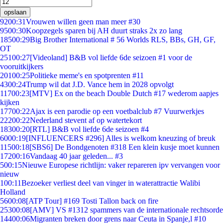
opslaan
92
00:31
Vrouwen willen geen man meer #30
95
00:30
Koopzegels sparen bij AH duurt straks 2x zo lang
185
00:29
Big Brother International # 56 Worlds RLS, BBs, GH, GF,
OT
251
00:27
[Videoland] B&B vol liefde 6de seizoen #1 voor de
vooruitkijkers
201
00:25
Politieke meme's en spotprenten #11
43
00:24
Trump wil dat J.D. Vance hem in 2028 opvolgt
117
00:23
[MTV] Ex on the beach Double Dutch #17 wederom aapjes
kijken
177
00:22
Ajax is een parodie op een voetbalclub #7 Vuurwerkjes
222
00:22
Nederland stevent af op watertekort
183
00:20
[RTL] B&B vol liefde 6de seizoen #4
60
00:19
[INFLUENCERS #296] Alles is welkom kneuzing of breuk
115
00:18
[SBS6] De Bondgenoten #318 Een klein kusje moet kunnen
172
00:16
Vandaag 40 jaar geleden... #3
5
00:15
Nieuwe Europese richtlijn: vaker repareren ipv vervangen voor
nieuw
1
00:11
Bezoeker verliest deel van vinger in waterattractie Walibi
Holland
56
00:08
[ATP Tour] #169 Tosti Tallon back on fire
253
00:08
[AMV] VS #1312 spammers van de internationale rechtsorde
144
00:06
Migranten breken door grens naar Ceuta in Spanje,l #10