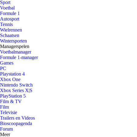
Sport
Voetbal
Formule 1
Autosport
Tennis
Wielrennen
Schaatsen
Wintersporten
Managerspelen
Voetbalmanager
Formule 1-manager
Games
PC
Playstation 4
Xbox One
Nintendo Switch
Xbox Series X|S
PlayStation 5
Film & TV
Film
Televisie
Trailers en Videos
Bioscoopagenda
Forum
Meer