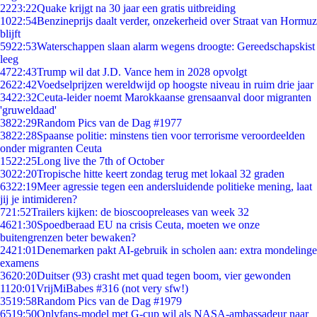
22
23:22
Quake krijgt na 30 jaar een gratis uitbreiding
10
22:54
Benzineprijs daalt verder, onzekerheid over Straat van Hormuz
blijft
59
22:53
Waterschappen slaan alarm wegens droogte: Gereedschapskist
leeg
47
22:43
Trump wil dat J.D. Vance hem in 2028 opvolgt
26
22:42
Voedselprijzen wereldwijd op hoogste niveau in ruim drie jaar
34
22:32
Ceuta-leider noemt Marokkaanse grensaanval door migranten
'gruweldaad'
38
22:29
Random Pics van de Dag #1977
38
22:28
Spaanse politie: minstens tien voor terrorisme veroordeelden
onder migranten Ceuta
15
22:25
Long live the 7th of October
30
22:20
Tropische hitte keert zondag terug met lokaal 32 graden
63
22:19
Meer agressie tegen een andersluidende politieke mening, laat
jij je intimideren?
7
21:52
Trailers kijken: de bioscoopreleases van week 32
46
21:30
Spoedberaad EU na crisis Ceuta, moeten we onze
buitengrenzen beter bewaken?
24
21:01
Denemarken pakt AI-gebruik in scholen aan: extra mondelinge
examens
36
20:20
Duitser (93) crasht met quad tegen boom, vier gewonden
11
20:01
VrijMiBabes #316 (not very sfw!)
35
19:58
Random Pics van de Dag #1979
65
19:50
Onlyfans-model met G-cup wil als NASA-ambassadeur naar