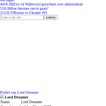
44
18:39
[Eva vd Wijdeven] geruchten over dakloosheid
5
18:38
Hoe hiermee om te gaan?
211
18:35
Russia vs Ukraine #91
Profiel van Lord Dreamer
Lord Dreamer
Naam
Lord Dreamer