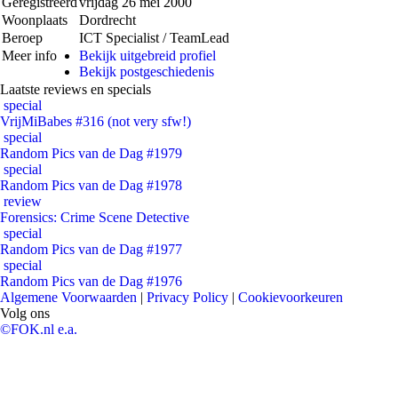
Geregistreerd
vrijdag 26 mei 2000
Woonplaats
Dordrecht
Beroep
ICT Specialist / TeamLead
Meer info
Bekijk uitgebreid profiel
Bekijk postgeschiedenis
Laatste reviews en specials
special
VrijMiBabes #316 (not very sfw!)
special
Random Pics van de Dag #1979
special
Random Pics van de Dag #1978
review
Forensics: Crime Scene Detective
special
Random Pics van de Dag #1977
special
Random Pics van de Dag #1976
Algemene Voorwaarden
|
Privacy Policy
|
Cookievoorkeuren
Volg ons
©FOK.nl e.a.