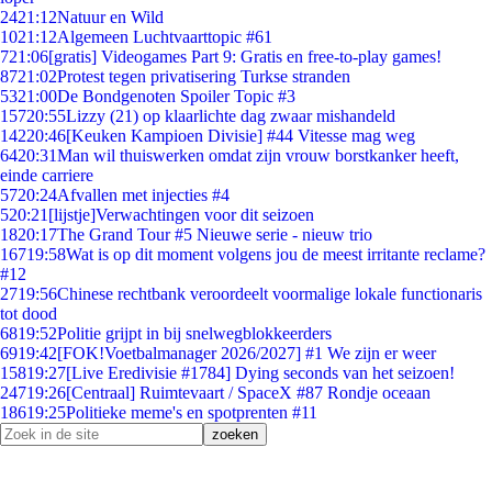
24
21:12
Natuur en Wild
10
21:12
Algemeen Luchtvaarttopic #61
7
21:06
[gratis] Videogames Part 9: Gratis en free-to-play games!
87
21:02
Protest tegen privatisering Turkse stranden
53
21:00
De Bondgenoten Spoiler Topic #3
157
20:55
Lizzy (21) op klaarlichte dag zwaar mishandeld
142
20:46
[Keuken Kampioen Divisie] #44 Vitesse mag weg
64
20:31
Man wil thuiswerken omdat zijn vrouw borstkanker heeft,
einde carriere
57
20:24
Afvallen met injecties #4
5
20:21
[lijstje]Verwachtingen voor dit seizoen
18
20:17
The Grand Tour #5 Nieuwe serie - nieuw trio
167
19:58
Wat is op dit moment volgens jou de meest irritante reclame?
#12
27
19:56
Chinese rechtbank veroordeelt voormalige lokale functionaris
tot dood
68
19:52
Politie grijpt in bij snelwegblokkeerders
69
19:42
[FOK!Voetbalmanager 2026/2027] #1 We zijn er weer
158
19:27
[Live Eredivisie #1784] Dying seconds van het seizoen!
247
19:26
[Centraal] Ruimtevaart / SpaceX #87 Rondje oceaan
186
19:25
Politieke meme's en spotprenten #11