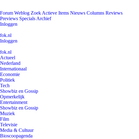
Forum
Weblog
Zoek
Actieve Items
Nieuws
Columns
Reviews
Previews
Specials
Archief
Inloggen
fok.nl
Inloggen
fok.nl
Actueel
Nederland
Internationaal
Economie
Politiek
Tech
Showbiz en Gossip
Opmerkelijk
Entertainment
Showbiz en Gossip
Muziek
Film
Televisie
Media & Cultuur
Bioscoopagenda