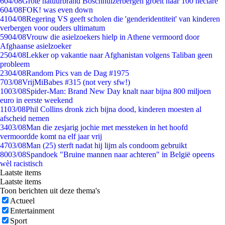
6
04/08
Grote natuurbrand Boschhuizerbergen groeit naar 100 hectare
6
04/08
FOK! was even down
41
04/08
Regering VS geeft scholen die 'genderidentiteit' van kinderen
verbergen voor ouders ultimatum
59
04/08
Vrouw die asielzoekers hielp in Athene vermoord door
Afghaanse asielzoeker
25
04/08
Lekker op vakantie naar Afghanistan volgens Taliban geen
probleem
23
04/08
Random Pics van de Dag #1975
7
03/08
VrijMiBabes #315 (not very sfw!)
10
03/08
Spider-Man: Brand New Day knalt naar bijna 800 miljoen
euro in eerste weekend
11
03/08
Phil Collins dronk zich bijna dood, kinderen moesten al
afscheid nemen
34
03/08
Man die zesjarig jochie met messteken in het hoofd
vermoordde komt na elf jaar vrij
47
03/08
Man (25) sterft nadat hij lijm als condoom gebruikt
80
03/08
Spandoek "Bruine mannen naar achteren" in België opeens
wèl racistisch
Laatste items
Laatste items
Toon berichten uit deze thema's
Actueel
Entertainment
Sport