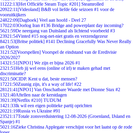
112
22:13
[Het Officiële Steam Topic #201] Steamrolled
209
22:11
[Videoland] B&B vol liefde 6de seizoen #1 voor de
vooruitkijkers
248
22:09
[Dagboek] Veel aan hoofd - Deel 27
170
22:03
Oorlog Iran #136 Bridge and powerplant day incoming?
56
21:59
De neergang van Duitsland als lichtend voorbeeld #3
239
21:54
Vinted #15 nog-net-niet gratis en verzendgezeur
84
21:53
[Britse politiek] #141 Declining Gracefully Was Never Really
an Option
31
21:52
[Voorspellen] Voorspel de eindstand van de Eredivisie
2026/2027
143
21:51
[NPO1] We zijn er bijna 2026 #1
23
21:51
Heb jij wel eens (online of irl) te maken gehad met
discriminatie?
92
21:50
CIDP. Kent u dat, beste mensen?
172
21:50
Zuunig zijn, it's a way of life! #22
281
21:41
[NPO1] Van Onschatbare Waarde met Dionne Stax #2
13
21:40
Aftellen naar de kerstdagen
39
21:39
[Netflix #210] TUDUM
14
21:33
Ik wil een eigen politieke partij oprichten
202
21:19
Russia vs Ukraine #91
235
21:17
Totale zonsverduistering 12-08-2026 (Groenland, IJsland en
Spanje) #1
50
21:16
Zieke Christina Applegate verschijnt voor het laatst op de rode
loper