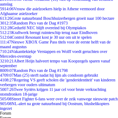
aanslag
59
14:06
Vrouw die asielzoekers hielp in Athene vermoord door
Afghaanse asielzoeker
6
13:26
Grote natuurbrand Boschhuizerbergen groeit naar 100 hectare
30
12:35
Random Pics van de Dag #1973
3
12:28
Gedurfd NEC blijft overeind bij Olympiakos
5
12:23
Kraftwerk brengt ruimteschip terug naar Eindhoven
5
12:04
Control Resonant kost je 30 uur om uit te spelen
1
11:47
Nieuwe XBOX Game Pass titels voor de eerste helft van de
maand augustus
7
10:24
Vakantiekiekje Verstappen en Wolff voedt geruchten over
Mercedes-overstap
32
10:21
Albert Heijn halveert tempo van Koopzegels sparen vanaf
september
80
09:07
Random Pics van de Dag #1798
47
09:07
Man (25) sterft nadat hij lijm als condoom gebruikt
41
08:27
Regering VS geeft scholen die 'genderidentiteit' van kinderen
verbergen voor ouders ultimatum
50
07:26
Twee Syriërs krijgen 11 jaar cel voor brute verkrachting
stomdronken 18-jarige
5
05/08
Street Fighter 6-fans weer over de zeik vanwege nieuwste patch
9
05/08
NL-alert na grote natuurbrand bij Oostrum, blushelikopters
ingezet
Forum
Forum