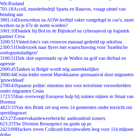
Wit-Rusland
7
01:18
Accell, moederbedrijf Sparta en Batavus, vraagt uitstel van
betaling aan
39
01:14
Doorwerken na AOW-leeftijd vaker vastgelegd in cao's, moet
werken na je 67e de norm worden?
10
01:10
Datalek bij Bol en de Bijenkorf na cyberaanval op logistiek
partner Ceva
32
00:51
Vinted-foto's van vrouwen massaal gedeeld op seksfora
23
00:51
Onderzoek naar flyers met waarschuwing voor 'Israëlische
oorlogsmisdadigers'
31
00:51
Dirk sluit supermarkt op de Wallen na golf van diefstal en
agressie
20
00:45
Tanken in België wordt nóg aantrekkelijker
30
00:44
Ceuta-leider noemt Marokkaanse grensaanval door migranten
'gruweldaad'
27
00:43
Spaanse politie: minstens tien voor terrorisme veroordeelden
onder migranten Ceuta
17
23:55
Iran overweegt Europese hulp bij ruimen mijnen in Straat van
Hormuz
48
23:33
Van den Brink zet nog eens 14 gemeenten onder toezicht om
spreidingswet
4
23:27
Zomervakantieweerbericht: aanhoudend zomers
6
23:25
The Division Resurgence nu gratis op pc
24
23:09
Hackers roven Coldcard-bitcoinwallets leeg voor 114 miljoen
dollar