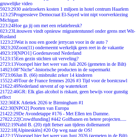
gruwelijke video
59
23:29
30 asielzoekers kosten 1 miljoen in hotel centrum Haarlem
1
23:25
Progressieve Democraat El-Sayed wint nipt voorverkiezing
Michigan
2
23:24
Hoe ga jij om met een relatiebreuk?
0
23:23
Litouwen vindt opnieuw migrantentunnel onder grens met Wit-
Rusland
12
23:23
Wat is nou een goede jerrycan voor in de auto ?
38
23:20
Zoon(11) onderneemt werkelijk geen reet in de vakantie
49
23:19
[NPO1] Goedenavond Nederland
51
23:15
Een gezin stichten uit verveling?
27
23:13
Voorspel hier het weer van Juli 2026 (gemeten in de Bilt)
149
23:08
"Niche"-historische producten in de supermarkt
97
23:06
Jan B. (66) misbruikt zeker 14 kinderen
155
22:49
Tour de France femmes 2026 #3 Tijd voor de borstcrawl
216
22:49
Nederland stevent af op watertekort
217
22:46
GR: Elk glas alcohol is riskant, geen bewijs voor gunstig
effect
3
22:36
EK Atletiek 2026 te Birmingham #1
4
22:30
[NPO2] Poorten van Europa
214
22:29
De Avondetappe #176 - Met Ellen ten Damme.
278
22:22
[Crowdfunding] #442 Golfbanen en betere projecten.....
69
22:19
Nabil B. (20) rijdt fietser aan tijdens dollemansrit
32
22:18
[Alpineskiën] #20 Op weg naar de OS!
41
22:15
Voorspel hier het weer van Juni 2026 (gemeten in de Bilt)