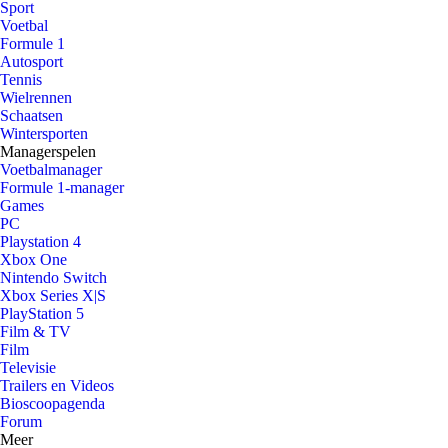
Sport
Voetbal
Formule 1
Autosport
Tennis
Wielrennen
Schaatsen
Wintersporten
Managerspelen
Voetbalmanager
Formule 1-manager
Games
PC
Playstation 4
Xbox One
Nintendo Switch
Xbox Series X|S
PlayStation 5
Film & TV
Film
Televisie
Trailers en Videos
Bioscoopagenda
Forum
Meer