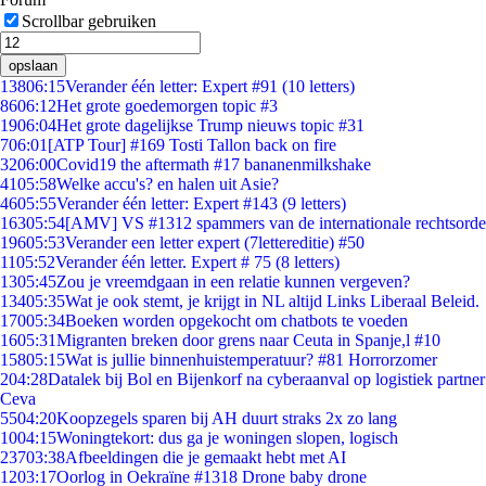
Scrollbar gebruiken
opslaan
138
06:15
Verander één letter: Expert #91 (10 letters)
86
06:12
Het grote goedemorgen topic #3
19
06:04
Het grote dagelijkse Trump nieuws topic #31
7
06:01
[ATP Tour] #169 Tosti Tallon back on fire
32
06:00
Covid19 the aftermath #17 bananenmilkshake
41
05:58
Welke accu's? en halen uit Asie?
46
05:55
Verander één letter: Expert #143 (9 letters)
163
05:54
[AMV] VS #1312 spammers van de internationale rechtsorde
196
05:53
Verander een letter expert (7lettereditie) #50
11
05:52
Verander één letter. Expert # 75 (8 letters)
13
05:45
Zou je vreemdgaan in een relatie kunnen vergeven?
134
05:35
Wat je ook stemt, je krijgt in NL altijd Links Liberaal Beleid.
170
05:34
Boeken worden opgekocht om chatbots te voeden
16
05:31
Migranten breken door grens naar Ceuta in Spanje,l #10
158
05:15
Wat is jullie binnenhuistemperatuur? #81 Horrorzomer
2
04:28
Datalek bij Bol en Bijenkorf na cyberaanval op logistiek partner
Ceva
55
04:20
Koopzegels sparen bij AH duurt straks 2x zo lang
10
04:15
Woningtekort: dus ga je woningen slopen, logisch
237
03:38
Afbeeldingen die je gemaakt hebt met AI
12
03:17
Oorlog in Oekraïne #1318 Drone baby drone