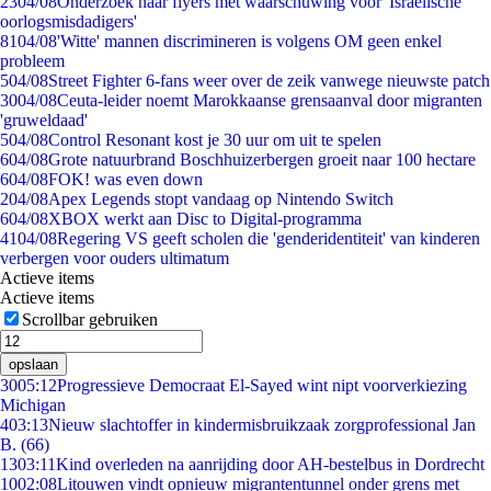
23
04/08
Onderzoek naar flyers met waarschuwing voor 'Israëlische
oorlogsmisdadigers'
81
04/08
'Witte' mannen discrimineren is volgens OM geen enkel
probleem
5
04/08
Street Fighter 6-fans weer over de zeik vanwege nieuwste patch
30
04/08
Ceuta-leider noemt Marokkaanse grensaanval door migranten
'gruweldaad'
5
04/08
Control Resonant kost je 30 uur om uit te spelen
6
04/08
Grote natuurbrand Boschhuizerbergen groeit naar 100 hectare
6
04/08
FOK! was even down
2
04/08
Apex Legends stopt vandaag op Nintendo Switch
6
04/08
XBOX werkt aan Disc to Digital-programma
41
04/08
Regering VS geeft scholen die 'genderidentiteit' van kinderen
verbergen voor ouders ultimatum
Actieve items
Actieve items
Scrollbar gebruiken
opslaan
30
05:12
Progressieve Democraat El-Sayed wint nipt voorverkiezing
Michigan
4
03:13
Nieuw slachtoffer in kindermisbruikzaak zorgprofessional Jan
B. (66)
13
03:11
Kind overleden na aanrijding door AH-bestelbus in Dordrecht
10
02:08
Litouwen vindt opnieuw migrantentunnel onder grens met