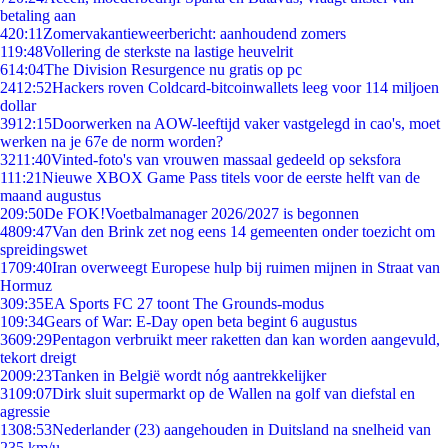
betaling aan
4
20:11
Zomervakantieweerbericht: aanhoudend zomers
1
19:48
Vollering de sterkste na lastige heuvelrit
6
14:04
The Division Resurgence nu gratis op pc
24
12:52
Hackers roven Coldcard-bitcoinwallets leeg voor 114 miljoen
dollar
39
12:15
Doorwerken na AOW-leeftijd vaker vastgelegd in cao's, moet
werken na je 67e de norm worden?
32
11:40
Vinted-foto's van vrouwen massaal gedeeld op seksfora
1
11:21
Nieuwe XBOX Game Pass titels voor de eerste helft van de
maand augustus
2
09:50
De FOK!Voetbalmanager 2026/2027 is begonnen
48
09:47
Van den Brink zet nog eens 14 gemeenten onder toezicht om
spreidingswet
17
09:40
Iran overweegt Europese hulp bij ruimen mijnen in Straat van
Hormuz
3
09:35
EA Sports FC 27 toont The Grounds-modus
1
09:34
Gears of War: E-Day open beta begint 6 augustus
36
09:29
Pentagon verbruikt meer raketten dan kan worden aangevuld,
tekort dreigt
20
09:23
Tanken in België wordt nóg aantrekkelijker
31
09:07
Dirk sluit supermarkt op de Wallen na golf van diefstal en
agressie
13
08:53
Nederlander (23) aangehouden in Duitsland na snelheid van
235 km/u