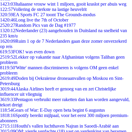
14
23:03
Italiaanse vrouw wint 1 miljoen, gooit kraslot per abuis weg
1
22:57
Vollering de sterkste na lastige heuvelrit
3
20:59
EA Sports FC 27 toont The Grounds-modus
14
20:46
Long live the 7th of October
25
20:27
Random Pics van de Dag #1977
13
20:12
Nederlander (23) aangehouden in Duitsland na snelheid van
235 km/u
16
20:09
Ruim 1 op de 7 Nederlanders gaan deze zomer onverzekerd
op reis
6
19:53
FOK! was even down
25
19:52
Lekker op vakantie naar Afghanistan volgens Taliban geen
probleem
81
19:50
'Witte' mannen discrimineren is volgens OM geen enkel
probleem
26
19:49
Doden bij Oekraïense droneaanvallen op Moskou en Sint-
Petersburg
30
19:44
Alaska Airlines heeft er genoeg van en zet Christelijke
influencer uit vliegtuig
36
19:33
Pentagon verbruikt meer raketten dan kan worden aangevuld,
tekort dreigt
1
18:54
Gears of War: E-Day open beta begint 6 augustus
18
18:16
Spotify bereikt mijlpaal, voor het eerst 300 miljoen premium-
abonnees
27
15:11
Houthi's vallen luchthaven Najran in Saoedi-Arabië aan
20
15:09
OM: vierde verdachte (18) vast op verdenking van beramen