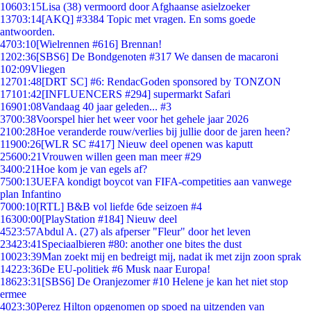
106
03:15
Lisa (38) vermoord door Afghaanse asielzoeker
137
03:14
[AKQ] #3384 Topic met vragen. En soms goede
antwoorden.
47
03:10
[Wielrennen #616] Brennan!
12
02:36
[SBS6] De Bondgenoten #317 We dansen de macaroni
1
02:09
Vliegen
127
01:48
[DRT SC] #6: RendacGoden sponsored by TONZON
171
01:42
[INFLUENCERS #294] supermarkt Safari
169
01:08
Vandaag 40 jaar geleden... #3
37
00:38
Voorspel hier het weer voor het gehele jaar 2026
21
00:28
Hoe veranderde rouw/verlies bij jullie door de jaren heen?
119
00:26
[WLR SC #417] Nieuw deel openen was kaputt
256
00:21
Vrouwen willen geen man meer #29
34
00:21
Hoe kom je van egels af?
75
00:13
UEFA kondigt boycot van FIFA-competities aan vanwege
plan Infantino
70
00:10
[RTL] B&B vol liefde 6de seizoen #4
163
00:00
[PlayStation #184] Nieuw deel
45
23:57
Abdul A. (27) als afperser "Fleur" door het leven
234
23:41
Speciaalbieren #80: another one bites the dust
100
23:39
Man zoekt mij en bedreigt mij, nadat ik met zijn zoon sprak
142
23:36
De EU-politiek #6 Musk naar Europa!
186
23:31
[SBS6] De Oranjezomer #10 Helene je kan het niet stop
ermee
40
23:30
Perez Hilton opgenomen op spoed na uitzenden van