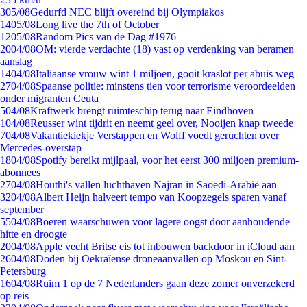
3
05/08
Gedurfd NEC blijft overeind bij Olympiakos
14
05/08
Long live the 7th of October
12
05/08
Random Pics van de Dag #1976
20
04/08
OM: vierde verdachte (18) vast op verdenking van beramen
aanslag
14
04/08
Italiaanse vrouw wint 1 miljoen, gooit kraslot per abuis weg
27
04/08
Spaanse politie: minstens tien voor terrorisme veroordeelden
onder migranten Ceuta
5
04/08
Kraftwerk brengt ruimteschip terug naar Eindhoven
1
04/08
Reusser wint tijdrit en neemt geel over, Nooijen knap tweede
7
04/08
Vakantiekiekje Verstappen en Wolff voedt geruchten over
Mercedes-overstap
18
04/08
Spotify bereikt mijlpaal, voor het eerst 300 miljoen premium-
abonnees
27
04/08
Houthi's vallen luchthaven Najran in Saoedi-Arabië aan
32
04/08
Albert Heijn halveert tempo van Koopzegels sparen vanaf
september
55
04/08
Boeren waarschuwen voor lagere oogst door aanhoudende
hitte en droogte
20
04/08
Apple vecht Britse eis tot inbouwen backdoor in iCloud aan
26
04/08
Doden bij Oekraïense droneaanvallen op Moskou en Sint-
Petersburg
16
04/08
Ruim 1 op de 7 Nederlanders gaan deze zomer onverzekerd
op reis