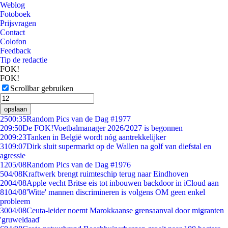
Weblog
Fotoboek
Prijsvragen
Contact
Colofon
Feedback
Tip de redactie
FOK!
FOK!
Scrollbar gebruiken
opslaan
25
00:35
Random Pics van de Dag #1977
2
09:50
De FOK!Voetbalmanager 2026/2027 is begonnen
20
09:23
Tanken in België wordt nóg aantrekkelijker
31
09:07
Dirk sluit supermarkt op de Wallen na golf van diefstal en
agressie
12
05/08
Random Pics van de Dag #1976
5
04/08
Kraftwerk brengt ruimteschip terug naar Eindhoven
20
04/08
Apple vecht Britse eis tot inbouwen backdoor in iCloud aan
81
04/08
'Witte' mannen discrimineren is volgens OM geen enkel
probleem
30
04/08
Ceuta-leider noemt Marokkaanse grensaanval door migranten
'gruweldaad'