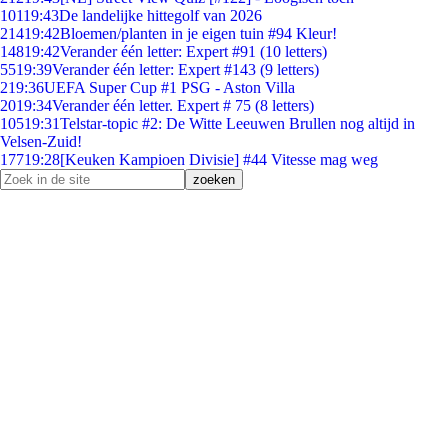
101
19:43
De landelijke hittegolf van 2026
214
19:42
Bloemen/planten in je eigen tuin #94 Kleur!
148
19:42
Verander één letter: Expert #91 (10 letters)
55
19:39
Verander één letter: Expert #143 (9 letters)
2
19:36
UEFA Super Cup #1 PSG - Aston Villa
20
19:34
Verander één letter. Expert # 75 (8 letters)
105
19:31
Telstar-topic #2: De Witte Leeuwen Brullen nog altijd in
Velsen-Zuid!
177
19:28
[Keuken Kampioen Divisie] #44 Vitesse mag weg