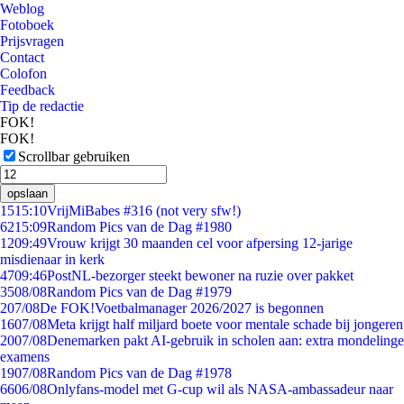
Weblog
Fotoboek
Prijsvragen
Contact
Colofon
Feedback
Tip de redactie
FOK!
FOK!
Scrollbar gebruiken
opslaan
15
15:10
VrijMiBabes #316 (not very sfw!)
62
15:09
Random Pics van de Dag #1980
12
09:49
Vrouw krijgt 30 maanden cel voor afpersing 12-jarige
misdienaar in kerk
47
09:46
PostNL-bezorger steekt bewoner na ruzie over pakket
35
08/08
Random Pics van de Dag #1979
2
07/08
De FOK!Voetbalmanager 2026/2027 is begonnen
16
07/08
Meta krijgt half miljard boete voor mentale schade bij jongeren
20
07/08
Denemarken pakt AI-gebruik in scholen aan: extra mondelinge
examens
19
07/08
Random Pics van de Dag #1978
66
06/08
Onlyfans-model met G-cup wil als NASA-ambassadeur naar