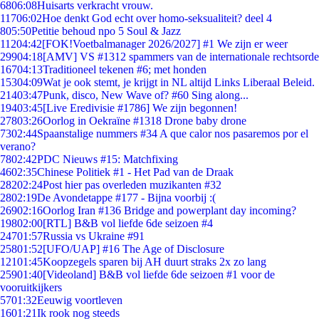
68
06:08
Huisarts verkracht vrouw.
117
06:02
Hoe denkt God echt over homo-seksualiteit? deel 4
8
05:50
Petitie behoud npo 5 Soul & Jazz
112
04:42
[FOK!Voetbalmanager 2026/2027] #1 We zijn er weer
299
04:18
[AMV] VS #1312 spammers van de internationale rechtsorde
167
04:13
Traditioneel tekenen #6; met honden
153
04:09
Wat je ook stemt, je krijgt in NL altijd Links Liberaal Beleid.
214
03:47
Punk, disco, New Wave of? #60 Sing along...
194
03:45
[Live Eredivisie #1786] We zijn begonnen!
278
03:26
Oorlog in Oekraïne #1318 Drone baby drone
73
02:44
Spaanstalige nummers #34 A que calor nos pasaremos por el
verano?
78
02:42
PDC Nieuws #15: Matchfixing
46
02:35
Chinese Politiek #1 - Het Pad van de Draak
282
02:24
Post hier pas overleden muzikanten #32
28
02:19
De Avondetappe #177 - Bijna voorbij :(
269
02:16
Oorlog Iran #136 Bridge and powerplant day incoming?
198
02:00
[RTL] B&B vol liefde 6de seizoen #4
247
01:57
Russia vs Ukraine #91
258
01:52
[UFO/UAP] #16 The Age of Disclosure
121
01:45
Koopzegels sparen bij AH duurt straks 2x zo lang
259
01:40
[Videoland] B&B vol liefde 6de seizoen #1 voor de
vooruitkijkers
57
01:32
Eeuwig voortleven
16
01:21
Ik rook nog steeds