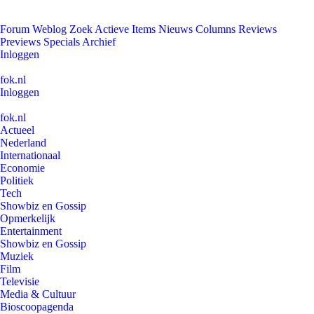
Forum
Weblog
Zoek
Actieve Items
Nieuws
Columns
Reviews
Previews
Specials
Archief
Inloggen
fok.nl
Inloggen
fok.nl
Actueel
Nederland
Internationaal
Economie
Politiek
Tech
Showbiz en Gossip
Opmerkelijk
Entertainment
Showbiz en Gossip
Muziek
Film
Televisie
Media & Cultuur
Bioscoopagenda