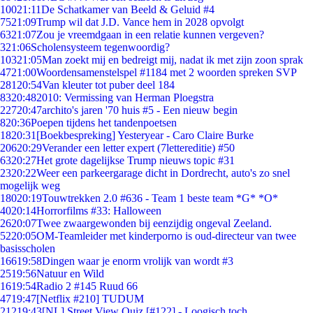
100
21:11
De Schatkamer van Beeld & Geluid #4
75
21:09
Trump wil dat J.D. Vance hem in 2028 opvolgt
63
21:07
Zou je vreemdgaan in een relatie kunnen vergeven?
3
21:06
Scholensysteem tegenwoordig?
103
21:05
Man zoekt mij en bedreigt mij, nadat ik met zijn zoon sprak
47
21:00
Woordensamenstelspel #1184 met 2 woorden spreken SVP
281
20:54
Van kleuter tot puber deel 184
83
20:48
2010: Vermissing van Herman Ploegstra
227
20:47
archito's jaren '70 huis #5 - Een nieuw begin
8
20:36
Poepen tijdens het tandenpoetsen
18
20:31
[Boekbespreking] Yesteryear - Caro Claire Burke
206
20:29
Verander een letter expert (7lettereditie) #50
63
20:27
Het grote dagelijkse Trump nieuws topic #31
23
20:22
Weer een parkeergarage dicht in Dordrecht, auto's zo snel
mogelijk weg
180
20:19
Touwtrekken 2.0 #636 - Team 1 beste team *G* *O*
40
20:14
Horrorfilms #33: Halloween
26
20:07
Twee zwaargewonden bij eenzijdig ongeval Zeeland.
52
20:05
OM-Teamleider met kinderporno is oud-directeur van twee
basisscholen
166
19:58
Dingen waar je enorm vrolijk van wordt #3
25
19:56
Natuur en Wild
16
19:54
Radio 2 #145 Ruud 66
47
19:47
[Netflix #210] TUDUM
212
19:43
[NL] Street View Quiz [#122] - Loogisch toch