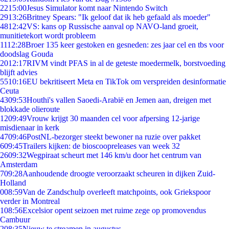
22
15:00
Jesus Simulator komt naar Nintendo Switch
29
13:26
Britney Spears: "Ik geloof dat ik heb gefaald als moeder"
48
12:42
VS: kans op Russische aanval op NAVO-land groeit,
munitietekort wordt probleem
11
12:28
Broer 135 keer gestoken en gesneden: zes jaar cel en tbs voor
doodslag Gouda
20
12:17
RIVM vindt PFAS in al de geteste moedermelk, borstvoeding
blijft advies
55
10:16
EU bekritiseert Meta en TikTok om verspreiden desinformatie
Ceuta
43
09:53
Houthi's vallen Saoedi-Arabië en Jemen aan, dreigen met
blokkade olieroute
12
09:49
Vrouw krijgt 30 maanden cel voor afpersing 12-jarige
misdienaar in kerk
47
09:46
PostNL-bezorger steekt bewoner na ruzie over pakket
6
09:45
Trailers kijken: de bioscoopreleases van week 32
26
09:32
Wegpiraat scheurt met 146 km/u door het centrum van
Amsterdam
7
09:28
Aanhoudende droogte veroorzaakt scheuren in dijken Zuid-
Holland
0
08:59
Van de Zandschulp overleeft matchpoints, ook Griekspoor
verder in Montreal
1
08:56
Excelsior opent seizoen met ruime zege op promovendus
Cambuur
2
08:35
Nieuw te streamen in augustus