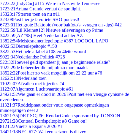
77
23:22
[IndyCar] #115 We're in Nashville Tennessee
17
23:21
Ariana Grande verlaat de spotlight.
153
23:17
Sterren toen en nu #11
3
23:08
Post hier je favoriete SHO podcast!
67
23:01
Het grote Baktopic (voor bakfoto's, -vragen en -tips) #42
72
22:59
[Lil Kleine#12] Nieuwe afleveringen op Prime
34
22:59
[AZ#98] Heel Nederland achter AZ
138
22:54
Meisjesnamenlepeltopic #367 LOOOOL LAPO
40
22:53
Dierenlepeltopic #150
38
22:53
Het hele alfabet #108 en 4letterwoord
90
22:34
Nederlandse Politiek #725
5
22:32
Hoeveel geld spendeer jij aan je beginnende relatie?
19
22:29
de beheerder die mij oh zo moe maakt.
185
22:22
Post hier zo vaak mogelijk om 22:22 uur #76
126
22:13
Nederland toen
110
22:07
Afvallen met injecties #4
11
22:07
Algemeen Luchtvaarttopic #61
249
21:52
Wie gaan er dood in 2026?Post met een vleugje cynisme de
overledenen.
113
21:37
Roddelpraat onder vuur: ongepaste opmerkingen
minderjarigen deel 2
136
21:35
[DRT SC] #6: RendacGoden sponsored by TONZON
297
21:28
Centraal Bordspeltopic #8 Game on!
81
21:23
Vuelta a España 2026 #1
184
21:18
NEC #77: Wat een seizoen is dit zeg