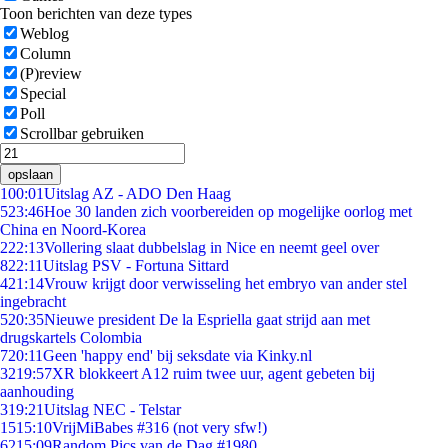
Toon berichten van deze types
Weblog
Column
(P)review
Special
Poll
Scrollbar gebruiken
opslaan
1
00:01
Uitslag AZ - ADO Den Haag
5
23:46
Hoe 30 landen zich voorbereiden op mogelijke oorlog met
China en Noord-Korea
2
22:13
Vollering slaat dubbelslag in Nice en neemt geel over
8
22:11
Uitslag PSV - Fortuna Sittard
4
21:14
Vrouw krijgt door verwisseling het embryo van ander stel
ingebracht
5
20:35
Nieuwe president De la Espriella gaat strijd aan met
drugskartels Colombia
7
20:11
Geen 'happy end' bij seksdate via Kinky.nl
32
19:57
XR blokkeert A12 ruim twee uur, agent gebeten bij
aanhouding
3
19:21
Uitslag NEC - Telstar
15
15:10
VrijMiBabes #316 (not very sfw!)
62
15:09
Random Pics van de Dag #1980