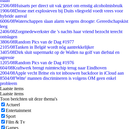
maan
25
06/08
Huisarts per direct uit vak gezet om ernstig alcoholmisbruik
19
06/08
Drone met explosieven bij Duits vliegveld voedt vrees voor
hybride aanval
60
06/08
Waterschappen slaan alarm wegens droogte: Gereedschapskist
leeg
24
06/08
Zorgmedewerkster die 's nachts haar vriend bezocht terecht
ontslagen
38
06/08
Random Pics van de Dag #1977
21
05/08
Tanken in België wordt nóg aantrekkelijker
34
05/08
Dirk sluit supermarkt op de Wallen na golf van diefstal en
agressie
12
05/08
Random Pics van de Dag #1976
6
04/08
Kraftwerk brengt ruimteschip terug naar Eindhoven
20
04/08
Apple vecht Britse eis tot inbouwen backdoor in iCloud aan
85
04/08
'Witte' mannen discrimineren is volgens OM geen enkel
probleem
Laatste items
Laatste items
Toon berichten uit deze thema's
Actueel
Entertainment
Sport
Film & Tv
Games