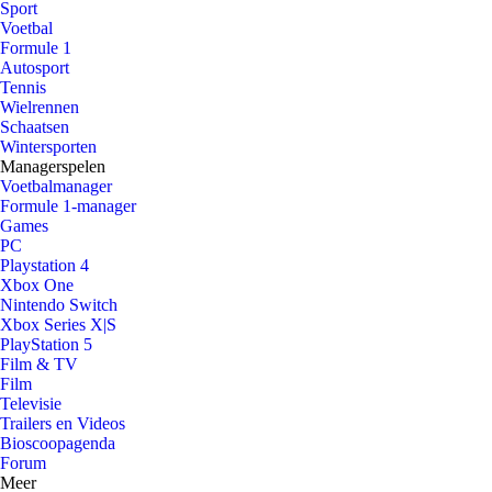
Sport
Voetbal
Formule 1
Autosport
Tennis
Wielrennen
Schaatsen
Wintersporten
Managerspelen
Voetbalmanager
Formule 1-manager
Games
PC
Playstation 4
Xbox One
Nintendo Switch
Xbox Series X|S
PlayStation 5
Film & TV
Film
Televisie
Trailers en Videos
Bioscoopagenda
Forum
Meer