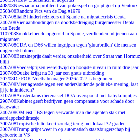
4
08/08
Niewiadoma profiteert van pokerspel en grijpt geel op Ventoux
35
08/08
Random Pics van de Dag #1979
27
07/08
Italië hindert reizigers uit Spanje na migratiecrisis Ceuta
24
07/08
Vier aanhoudingen na doodsbedreiging burgemeester Depla
van Breda
11
07/08
Smokkelbende opgerold in Spanje, verdienden miljoenen aan
migranten
39
07/08
CDA en D66 willen ingrijpen tegen 'gluurbrillen' die mensen
ongemerkt filmen
13
07/08
Benzineprijs daalt verder, onzekerheid over Straat van Hormuz
blijft
42
07/08
Voedselprijzen wereldwijd op hoogste niveau in ruim drie jaar
23
07/08
Quake krijgt na 30 jaar een gratis uitbreiding
2
07/08
De FOK!Voetbalmanager 2026/2027 is begonnen
70
07/08
Meer agressie tegen een andersluidende politieke mening, laat
jij je intimideren?
31
07/08
Amsterdams dierenasiel DOA overspoeld met babykonijntjes
29
07/08
Kabinet geeft bedrijven geen compensatie voor schade door
laagwater
24
07/08
OM eist TBS tegen verwarde man die agenten stak met
aardappelschilmesje
30
07/08
Tropische hitte keert zondag terug met lokaal 32 graden
30
07/08
Trump grijpt weer in op automatisch staatsburgerschap bij
geboorte in VS