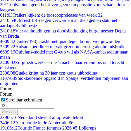
29
11:05
Kabinet geeft bedrijven geen compensatie voor schade door
laagwater
6
11:03
Trailers kijken: de bioscoopreleases van week 32
24
10:54
OM eist TBS tegen verwarde man die agenten stak met
aardappelschilmesje
24
10:18
Vier aanhoudingen na doodsbedreiging burgemeester Depla
van Breda
40
09:42
Duitser (93) crasht met quad tegen boom, vier gewonden
25
09:22
Huisarts per direct uit vak gezet om ernstig alcoholmisbruik
66
09:19
Onlyfans-model met G-cup wil als NASA-ambassadeur naar
maan
24
09:02
Zorgmedewerkster die 's nachts haar vriend bezocht terecht
ontslagen
23
08/08
Quake krijgt na 30 jaar een gratis uitbreiding
11
07/08
Smokkelbende opgerold in Spanje, verdienden miljoenen aan
migranten
Forum
Forum
Scrollbar gebruiken
opslaan
239
06:16
Nederland stevent af op watertekort
34
06:12
Astronomie in de Achtertuin #6
191
06:12
Tour de France femmes 2026 #5 Lollergps