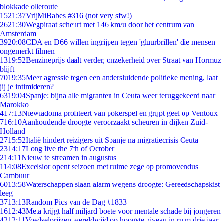
blokkade olieroute
15
21:37
VrijMiBabes #316 (not very sfw!)
26
21:30
Wegpiraat scheurt met 146 km/u door het centrum van
Amsterdam
39
20:08
CDA en D66 willen ingrijpen tegen 'gluurbrillen' die mensen
ongemerkt filmen
13
19:52
Benzineprijs daalt verder, onzekerheid over Straat van Hormuz
blijft
70
19:35
Meer agressie tegen een andersluidende politieke mening, laat
jij je intimideren?
63
19:04
Spanje: bijna alle migranten in Ceuta weer teruggekeerd naar
Marokko
4
17:13
Niewiadoma profiteert van pokerspel en grijpt geel op Ventoux
7
16:10
Aanhoudende droogte veroorzaakt scheuren in dijken Zuid-
Holland
27
15:52
Italië hindert reizigers uit Spanje na migratiecrisis Ceuta
23
14:17
Long live the 7th of October
2
14:11
Nieuw te streamen in augustus
1
14:08
Excelsior opent seizoen met ruime zege op promovendus
Cambuur
60
13:58
Waterschappen slaan alarm wegens droogte: Gereedschapskist
leeg
37
13:13
Random Pics van de Dag #1833
16
12:43
Meta krijgt half miljard boete voor mentale schade bij jongeren
42
12:11
Voedselprijzen wereldwijd op hoogste niveau in ruim drie jaar