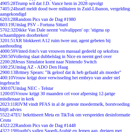
49
05:28
Trump wil dat J.D. Vance hem in 2028 opvolgt
74
05:24
Israël meldt dood twee militairen in Zuid-Libanon, vergelding
aangekondigd
62
03:28
Random Pics van de Dag #1980
8
03:19
Uitslag PSV - Fortuna Sittard
57
02:32
Dikke Van Dale neemt 'vulvalippen' op: 'stigma op
schaamlippen doorbreken'
32
01:51
XR blokkeert A12 ruim twee uur, agent gebeten bij
aanhouding
40
00:59
Vinted-foto's van vrouwen massaal gedeeld op seksfora
2
00:50
Vollering slaat dubbelslag in Nice en neemt geel over
22
00:28
Jesus Simulator komt naar Nintendo Switch
1
00:25
Uitslag AZ - ADO Den Haag
29
00:13
Britney Spears: "Ik geloof dat ik heb gefaald als moeder"
4
00:10
Vrouw krijgt door verwisseling het embryo van ander stel
ingebracht
3
00:07
Uitslag NEC - Telstar
12
00:05
Vrouw krijgt 30 maanden cel voor afpersing 12-jarige
misdienaar in kerk
20
23:11
RIVM vindt PFAS in al de geteste moedermelk, borstvoeding
blijft advies
55
22:47
EU bekritiseert Meta en TikTok om verspreiden desinformatie
Ceuta
43
22:22
Random Pics van de Dag #1448
43
22:19
Houthi's vallen Saoedi-Arabië en Jemen aan, dreigen met