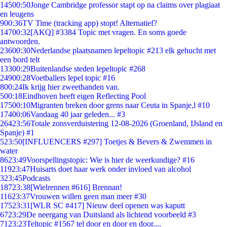
145
00:50
Jonge Cambridge professor stapt op na claims over plagiaat
en leugens
9
00:36
TV Time (tracking app) stopt! Alternatief?
147
00:32
[AKQ] #3384 Topic met vragen. En soms goede
antwoorden.
236
00:30
Nederlandse plaatsnamen lepeltopic #213 elk gehucht met
een bord telt
133
00:29
Buitenlandse steden lepeltopic #268
249
00:28
Voetballers lepel topic #16
8
00:24
Ik krijg hier zweethanden van.
5
00:18
Eindhoven heeft eigen Reflecting Pool
175
00:10
Migranten breken door grens naar Ceuta in Spanje,l #10
174
00:06
Vandaag 40 jaar geleden... #3
264
23:56
Totale zonsverduistering 12-08-2026 (Groenland, IJsland en
Spanje) #1
5
23:50
[INFLUENCERS #297] Toetjes & Bevers & Zwemmen in
water
86
23:49
Voorspellingstopic: Wie is hier de weerkundige? #16
119
23:47
Huisarts doet haar werk onder invloed van alcohol
3
23:45
Podcasts
187
23:38
[Wielrennen #616] Brennan!
116
23:37
Vrouwen willen geen man meer #30
175
23:31
[WLR SC #417] Nieuw deel openen was kaputt
67
23:29
De neergang van Duitsland als lichtend voorbeeld #3
71
23:23
Teltopic #1567 tel door en door en door....