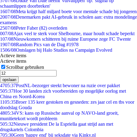
57
07/08
Dikke Van Dale neemt 'vulvalippen' op: 'stigma op
schaamlippen doorbreken'
16
07/08
Meta krijgt half miljard boete voor mentale schade bij jongeren
20
07/08
Denemarken pakt AI-gebruik in scholen aan: extra mondelinge
examens
25
07/08
Peter Faber (82) overleden
0
07/08
Ajax veel te sterk voor Shelbourne, maar houdt schade beperkt
1
07/08
Nieuwkomers schitteren bij ruime Europese zege FC Twente
19
07/08
Random Pics van de Dag #1978
15
06/08
Ontslagen bij Halo Studios na Campaign Evolved
Actieve items
Actieve items
Scrollbar gebruiken
opslaan
47
05:37
PostNL-bezorger steekt bewoner na ruzie over pakket
5
05:37
Hoe 30 landen zich voorbereiden op mogelijke oorlog met
China en Noord-Korea
11
05:35
Broer 135 keer gestoken en gesneden: zes jaar cel en tbs voor
doodslag Gouda
48
05:34
VS: kans op Russische aanval op NAVO-land groeit,
munitietekort wordt probleem
5
05:32
Nieuwe president De la Espriella gaat strijd aan met
drugskartels Colombia
7
05:30
Geen 'happy end' bij seksdate via Kinky.nl