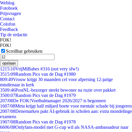
Weblog
Fotoboek
Prijsvragen
Contact
Colofon
Feedback
Tip de redactie
FOK!
FOK!
Scrollbar gebruiken
opslaan
12
15:10
VrijMiBabes #316 (not very sfw!)
35
15:09
Random Pics van de Dag #1980
8
09:49
Vrouw krijgt 30 maanden cel voor afpersing 12-jarige
misdienaar in kerk
35
09:46
PostNL-bezorger steekt bewoner na ruzie over pakket
35
00:07
Random Pics van de Dag #1979
2
07/08
De FOK!Voetbalmanager 2026/2027 is begonnen
16
07/08
Meta krijgt half miljard boete voor mentale schade bij jongeren
20
07/08
Denemarken pakt AI-gebruik in scholen aan: extra mondelinge
examens
19
07/08
Random Pics van de Dag #1978
66
06/08
Onlyfans-model met G-cup wil als NASA-ambassadeur naar