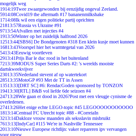
mogelijk weg
19
14:19
Twee zwaargewonden bij eenzijdig ongeval Zeeland.
59
14:08
Covid19 the aftermath #17 bananenmilkshake
17
14:08
Ik wil een eigen politieke partij oprichten
218
13:57
Russia vs Ukraine #91
97
13:54
Afvallen met injecties #4
19
13:50
Winter op het zuidelijk halfrond 2026
125
13:44
[SBS6] De Bondgenoten #318 Een klein kusje moet kunnen
168
13:43
Voorspel hier het warmtegetal van 2026
54
13:43
Eeuwig voortleven
29
13:41
Prijs Bar le duc rood in het buitenland
72
13:39
MODUS Super Series Darts #2: 's werelds mooiste
dartskweekvijver
230
13:35
Nederland stevent af op watertekort
285
13:35
MotoGP #93 Met de TT in Assen
135
13:33
[DRT SC] #6: RendacGoden sponsored by TONZON
194
13:30
[RTL] B&B vol liefde 6de seizoen #4
247
13:28
Wie gaan er dood in 2026?Post met een vleugje cynisme de
overledenen.
274
13:26
Het enige echte LEGO-topic #45 LEGOOOOOOOOOOO
18
13:14
Centraal FC Utrecht topic #88 - #CorreiaIn
32
13:14
Dakloze vrouw maanden als seksslavin misbruikt
76
13:13
[IndyCar] #115 We're in Nashville Tennessee
20
13:10
Nieuwe Europese richtlijn: vaker repareren ipv vervangen
voor nieuw