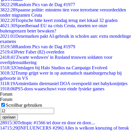
38
22:29
Random Pics van de Dag #1977
38
22:28
Spaanse politie: minstens tien voor terrorisme veroordeelden
onder migranten Ceuta
30
22:20
Tropische hitte keert zondag terug met lokaal 32 graden
46
21:30
Spoedberaad EU na crisis Ceuta, moeten we onze
buitengrenzen beter bewaken?
20
21:01
Denemarken pakt AI-gebruik in scholen aan: extra mondelinge
examens
35
19:58
Random Pics van de Dag #1979
25
19:43
Peter Faber (82) overleden
24
18:41
'Zwarte weduwes' in Rusland trouwen soldaten voor
overlijdensuitkering
15
18:32
Ontslagen bij Halo Studios na Campaign Evolved
30
18:32
Trump grijpt weer in op automatisch staatsburgerschap bij
geboorte in VS
31
18:19
Amsterdams dierenasiel DOA overspoeld met babykonijntjes
19
18:06
PS5-doos waarschuwt voor einde fysieke games
Forum
Forum
Scrollbar gebruiken
opslaan
289
15:30
Teltopic #1566 tel door en door en door....
147
15:29
[INFLUENCERS #296] Alles is welkom kneuzing of breuk