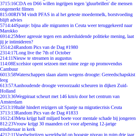
37
15:16
CDA en D66 willen ingrijpen tegen 'gluurbrillen' die mensen
ongemerkt filmen
8
15:00
RIVM vindt PFAS in al het geteste moedermelk, borstvoeding
blijft advies
57
14:44
Spanje: bijna alle migranten in Ceuta weer teruggekeerd naar
Marokko
69
14:25
Meer agressie tegen een andersluidende politieke mening, laat
jij je intimideren?
35
14:24
Random Pics van de Dag #1980
23
14:17
Long live the 7th of October
2
14:11
Nieuw te streamen in augustus
1
14:08
Excelsior opent seizoen met ruime zege op promovendus
Cambuur
60
13:58
Waterschappen slaan alarm wegens droogte: Gereedschapskist
leeg
6
13:57
Aanhoudende droogte veroorzaakt scheuren in dijken Zuid-
Holland
20
13:36
Wegpiraat scheurt met 146 km/u door het centrum van
Amsterdam
25
13:19
Italië hindert reizigers uit Spanje na migratiecrisis Ceuta
37
13:13
Random Pics van de Dag #1833
16
12:43
Meta krijgt half miljard boete voor mentale schade bij jongeren
8
12:23
Vrouw krijgt 30 maanden cel voor afpersing 12-jarige
misdienaar in kerk
42
12:11
Voedselprijzen wereldwijd op hoogste niveau in ruim drie jaar