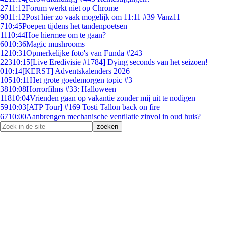
27
11:12
Forum werkt niet op Chrome
90
11:12
Post hier zo vaak mogelijk om 11:11 #39 Vanz11
7
10:45
Poepen tijdens het tandenpoetsen
11
10:44
Hoe hiermee om te gaan?
60
10:36
Magic mushrooms
12
10:31
Opmerkelijke foto's van Funda #243
223
10:15
[Live Eredivisie #1784] Dying seconds van het seizoen!
0
10:14
[KERST] Adventskalenders 2026
105
10:11
Het grote goedemorgen topic #3
38
10:08
Horrorfilms #33: Halloween
118
10:04
Vrienden gaan op vakantie zonder mij uit te nodigen
59
10:03
[ATP Tour] #169 Tosti Tallon back on fire
67
10:00
Aanbrengen mechanische ventilatie zinvol in oud huis?