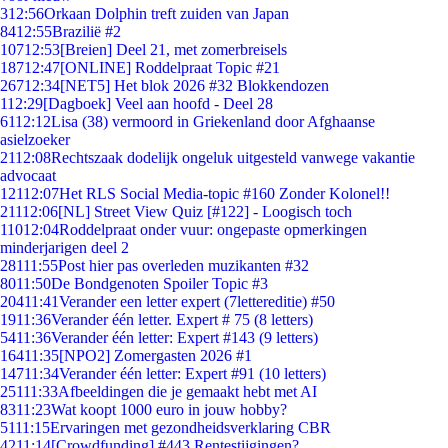
3
12:56
Orkaan Dolphin treft zuiden van Japan
84
12:55
Brazilië #2
107
12:53
[Breien] Deel 21, met zomerbreisels
187
12:47
[ONLINE] Roddelpraat Topic #21
267
12:34
[NET5] Het blok 2026 #32 Blokkendozen
1
12:29
[Dagboek] Veel aan hoofd - Deel 28
61
12:12
Lisa (38) vermoord in Griekenland door Afghaanse
asielzoeker
21
12:08
Rechtszaak dodelijk ongeluk uitgesteld vanwege vakantie
advocaat
121
12:07
Het RLS Social Media-topic #160 Zonder Kolonel!!
211
12:06
[NL] Street View Quiz [#122] - Loogisch toch
110
12:04
Roddelpraat onder vuur: ongepaste opmerkingen
minderjarigen deel 2
281
11:55
Post hier pas overleden muzikanten #32
80
11:50
De Bondgenoten Spoiler Topic #3
204
11:41
Verander een letter expert (7lettereditie) #50
19
11:36
Verander één letter. Expert # 75 (8 letters)
54
11:36
Verander één letter: Expert #143 (9 letters)
164
11:35
[NPO2] Zomergasten 2026 #1
147
11:34
Verander één letter: Expert #91 (10 letters)
251
11:33
Afbeeldingen die je gemaakt hebt met AI
83
11:23
Wat koopt 1000 euro in jouw hobby?
51
11:15
Ervaringen met gezondheidsverklaring CBR
42
11:14
[Crowdfunding] #443 Rentestijgingen?