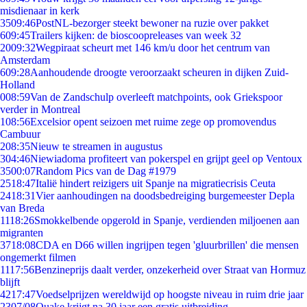
misdienaar in kerk
35
09:46
PostNL-bezorger steekt bewoner na ruzie over pakket
6
09:45
Trailers kijken: de bioscoopreleases van week 32
20
09:32
Wegpiraat scheurt met 146 km/u door het centrum van
Amsterdam
6
09:28
Aanhoudende droogte veroorzaakt scheuren in dijken Zuid-
Holland
0
08:59
Van de Zandschulp overleeft matchpoints, ook Griekspoor
verder in Montreal
1
08:56
Excelsior opent seizoen met ruime zege op promovendus
Cambuur
2
08:35
Nieuw te streamen in augustus
3
04:46
Niewiadoma profiteert van pokerspel en grijpt geel op Ventoux
35
00:07
Random Pics van de Dag #1979
25
18:47
Italië hindert reizigers uit Spanje na migratiecrisis Ceuta
24
18:31
Vier aanhoudingen na doodsbedreiging burgemeester Depla
van Breda
11
18:26
Smokkelbende opgerold in Spanje, verdienden miljoenen aan
migranten
37
18:08
CDA en D66 willen ingrijpen tegen 'gluurbrillen' die mensen
ongemerkt filmen
11
17:56
Benzineprijs daalt verder, onzekerheid over Straat van Hormuz
blijft
42
17:47
Voedselprijzen wereldwijd op hoogste niveau in ruim drie jaar
23
07/08
Quake krijgt na 30 jaar een gratis uitbreiding