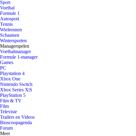
Sport
Voetbal
Formule 1
Autosport
Tennis
Wielrennen
Schaatsen
Wintersporten
Managerspelen
Voetbalmanager
Formule 1-manager
Games
PC
Playstation 4
Xbox One
Nintendo Switch
Xbox Series X|S
PlayStation 5
Film & TV
Film
Televisie
Trailers en Videos
Bioscoopagenda
Forum
Meer