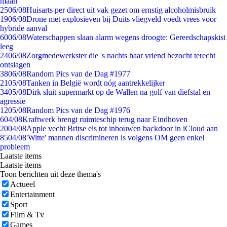
maan
25
06/08
Huisarts per direct uit vak gezet om ernstig alcoholmisbruik
19
06/08
Drone met explosieven bij Duits vliegveld voedt vrees voor
hybride aanval
60
06/08
Waterschappen slaan alarm wegens droogte: Gereedschapskist
leeg
24
06/08
Zorgmedewerkster die 's nachts haar vriend bezocht terecht
ontslagen
38
06/08
Random Pics van de Dag #1977
21
05/08
Tanken in België wordt nóg aantrekkelijker
34
05/08
Dirk sluit supermarkt op de Wallen na golf van diefstal en
agressie
12
05/08
Random Pics van de Dag #1976
6
04/08
Kraftwerk brengt ruimteschip terug naar Eindhoven
20
04/08
Apple vecht Britse eis tot inbouwen backdoor in iCloud aan
85
04/08
'Witte' mannen discrimineren is volgens OM geen enkel
probleem
Laatste items
Laatste items
Toon berichten uit deze thema's
Actueel
Entertainment
Sport
Film & Tv
Games