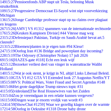
149
15:27
Pensioenfonds ABP stapt uit Tesla, beloning Musk
struikelblok
109
15:27
Progressieve Democraat El-Sayed wint nipt voorverkiezing
Michigan
136
15:26
Jonge Cambridge professor stapt op na claims over plagiaat
en leugens
267
15:26
[AMV] VS #1312 spammers van de internationale rechtsorde
176
15:26
[Keuken Kampioen Divisie] #44 Vitesse mag weg
23
15:23
Defensiepact Pakistan, Turkije en Saudi-Arabië bevat art.5
clausule?
213
15:22
Bloemen/planten in je eigen tuin #94 Kleur!
247
15:19
Oorlog Iran #136 Bridge and powerplant day incoming?
228
15:19
The Odyssey (Christopher Nolan) 17 juli 2026
69
15:16
[HAZES-gate #118] Echt een leuk wijf
42
15:12
Bezoeker verliest deel van vinger in waterattractie Walibi
Holland
140
15:12
Wat je ook stemt, je krijgt in NL altijd Links Liberaal Beleid.
86
15:10
GTA VI #12 GTA VI Extended look 27 Augustus Netflix/YT
185
15:08
VS: Political Wars, Voter Fraud and Secret Agendas #148
60
15:06
Het grote dagelijkse Trump nieuws topic #31
41
15:05
[videoland]The Real Housewives van het Zuiden
53
15:04
Zou je vreemdgaan in een relatie kunnen vergeven?
161
15:00
Dingen waar je enorm vrolijk van wordt #3
124
14:59
[ShowChat #1259] Waar we gezellig klagen over de warmte
172
14:58
Oorlog in Oekraïne #1318 Drone baby drone