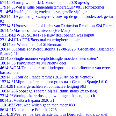
67
14:57
Trump wil dat J.D. Vance hem in 2028 opvolgt
179
14:55
Wat is jullie binnenhuistemperatuur? #81 Horrorzomer
51
14:54
Jezelf gelukkig voelen als vrijgezelle vijftiger
262
14:51
Agent smijt zwangere vrouw op de grond, onderzoek gestart
#2
272
14:51
Protesten en blokkades van Extinction Rebellion #24 Eieren
36
14:43
Masters of the Universe (He-Man)
151
14:42
[WLR SC #417] Nieuw deel openen was kaputt
231
14:41
Het FOK!kers maken teringherrie topic
142
14:39
[Wielrennen #616] Brennan!
260
14:38
Totale zonsverduistering 12-08-2026 (Groenland, IJsland en
Spanje) #1
33
14:37
Single mannen verplichtsingle moeders laten daten?
180
14:36
[PlayStation #184] Nieuw deel
46
14:34
OM-Teamleider met kinderporno is oud-directeur van twee
basisscholen
209
14:33
Tour de France femmes 2026 #4 op de Ventoux
152
14:31
Migranten breken door grens naar Ceuta in Spanje,l #10
31
14:29
Transfergeruchten en contractverlenging #83
108
14:28
Koopzegels sparen bij AH duurt straks 2x zo lang
73
14:26
Woningtekort: dus ga je woningen slopen, logisch
80
14:25
Vuelta a España 2026 #1
110
14:23
Vrouwen willen geen man meer #30
86
14:21
Nederlandse Politiek #725
21
14:19
Weer een parkeergarage dicht in Dordrecht, auto's zo snel