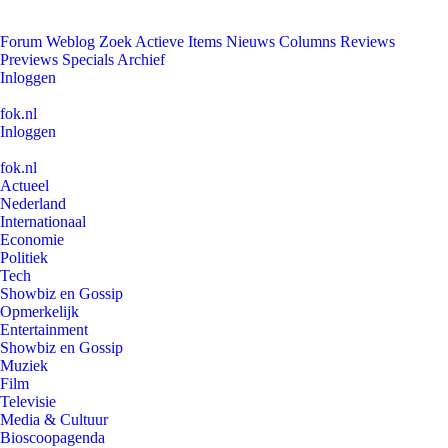
Forum
Weblog
Zoek
Actieve Items
Nieuws
Columns
Reviews
Previews
Specials
Archief
Inloggen
fok.nl
Inloggen
fok.nl
Actueel
Nederland
Internationaal
Economie
Politiek
Tech
Showbiz en Gossip
Opmerkelijk
Entertainment
Showbiz en Gossip
Muziek
Film
Televisie
Media & Cultuur
Bioscoopagenda