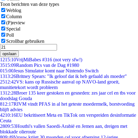
Toon berichten van deze types
Weblog
Column
(P)review
Special
Poll
Scrollbar gebruiken
opslaan
12
15:10
VrijMiBabes #316 (not very sfw!)
35
15:09
Random Pics van de Dag #1980
0
15:00
Jesus Simulator komt naar Nintendo Switch
13
13:26
Britney Spears: "Ik geloof dat ik heb gefaald als moeder"
25
12:42
VS: kans op Russische aanval op NAVO-land groeit,
munitietekort wordt probleem
13
12:28
Broer 135 keer gestoken en gesneden: zes jaar cel en tbs voor
doodslag Gouda
8
12:17
RIVM vindt PFAS in al het geteste moedermelk, borstvoeding
blijft advies
42
10:16
EU bekritiseert Meta en TikTok om verspreiden desinformatie
Ceuta
28
09:53
Houthi's vallen Saoedi-Arabië en Jemen aan, dreigen met
blokkade olieroute
8
09:49
Vrouw krijgt 30 maanden cel voor afpersing 12-jarige