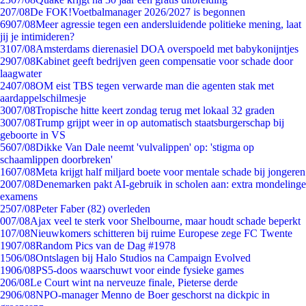
2
07/08
De FOK!Voetbalmanager 2026/2027 is begonnen
69
07/08
Meer agressie tegen een andersluidende politieke mening, laat
jij je intimideren?
31
07/08
Amsterdams dierenasiel DOA overspoeld met babykonijntjes
29
07/08
Kabinet geeft bedrijven geen compensatie voor schade door
laagwater
24
07/08
OM eist TBS tegen verwarde man die agenten stak met
aardappelschilmesje
30
07/08
Tropische hitte keert zondag terug met lokaal 32 graden
30
07/08
Trump grijpt weer in op automatisch staatsburgerschap bij
geboorte in VS
56
07/08
Dikke Van Dale neemt 'vulvalippen' op: 'stigma op
schaamlippen doorbreken'
16
07/08
Meta krijgt half miljard boete voor mentale schade bij jongeren
20
07/08
Denemarken pakt AI-gebruik in scholen aan: extra mondelinge
examens
25
07/08
Peter Faber (82) overleden
0
07/08
Ajax veel te sterk voor Shelbourne, maar houdt schade beperkt
1
07/08
Nieuwkomers schitteren bij ruime Europese zege FC Twente
19
07/08
Random Pics van de Dag #1978
15
06/08
Ontslagen bij Halo Studios na Campaign Evolved
19
06/08
PS5-doos waarschuwt voor einde fysieke games
2
06/08
Le Court wint na nerveuze finale, Pieterse derde
29
06/08
NPO-manager Menno de Boer geschorst na dickpic in