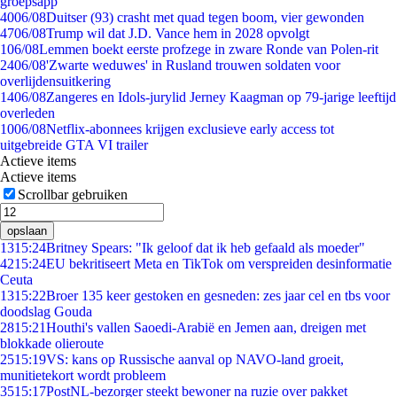
groepsapp
40
06/08
Duitser (93) crasht met quad tegen boom, vier gewonden
47
06/08
Trump wil dat J.D. Vance hem in 2028 opvolgt
1
06/08
Lemmen boekt eerste profzege in zware Ronde van Polen-rit
24
06/08
'Zwarte weduwes' in Rusland trouwen soldaten voor
overlijdensuitkering
14
06/08
Zangeres en Idols-jurylid Jerney Kaagman op 79-jarige leeftijd
overleden
10
06/08
Netflix-abonnees krijgen exclusieve early access tot
uitgebreide GTA VI trailer
Actieve items
Actieve items
Scrollbar gebruiken
opslaan
13
15:24
Britney Spears: "Ik geloof dat ik heb gefaald als moeder"
42
15:24
EU bekritiseert Meta en TikTok om verspreiden desinformatie
Ceuta
13
15:22
Broer 135 keer gestoken en gesneden: zes jaar cel en tbs voor
doodslag Gouda
28
15:21
Houthi's vallen Saoedi-Arabië en Jemen aan, dreigen met
blokkade olieroute
25
15:19
VS: kans op Russische aanval op NAVO-land groeit,
munitietekort wordt probleem
35
15:17
PostNL-bezorger steekt bewoner na ruzie over pakket