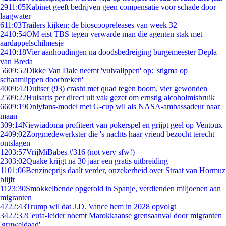
29
11:05
Kabinet geeft bedrijven geen compensatie voor schade door
laagwater
6
11:03
Trailers kijken: de bioscoopreleases van week 32
24
10:54
OM eist TBS tegen verwarde man die agenten stak met
aardappelschilmesje
24
10:18
Vier aanhoudingen na doodsbedreiging burgemeester Depla
van Breda
56
09:52
Dikke Van Dale neemt 'vulvalippen' op: 'stigma op
schaamlippen doorbreken'
40
09:42
Duitser (93) crasht met quad tegen boom, vier gewonden
25
09:22
Huisarts per direct uit vak gezet om ernstig alcoholmisbruik
66
09:19
Onlyfans-model met G-cup wil als NASA-ambassadeur naar
maan
3
09:14
Niewiadoma profiteert van pokerspel en grijpt geel op Ventoux
24
09:02
Zorgmedewerkster die 's nachts haar vriend bezocht terecht
ontslagen
12
03:57
VrijMiBabes #316 (not very sfw!)
23
03:02
Quake krijgt na 30 jaar een gratis uitbreiding
11
01:06
Benzineprijs daalt verder, onzekerheid over Straat van Hormuz
blijft
11
23:30
Smokkelbende opgerold in Spanje, verdienden miljoenen aan
migranten
47
22:43
Trump wil dat J.D. Vance hem in 2028 opvolgt
34
22:32
Ceuta-leider noemt Marokkaanse grensaanval door migranten
'gruweldaad'