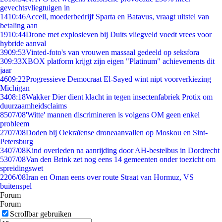
gevechtsvliegtuigen in
14
10:46
Accell, moederbedrijf Sparta en Batavus, vraagt uitstel van
betaling aan
19
10:44
Drone met explosieven bij Duits vliegveld voedt vrees voor
hybride aanval
39
09:53
Vinted-foto's van vrouwen massaal gedeeld op seksfora
3
09:33
XBOX platform krijgt zijn eigen "Platinum" achievements dit
jaar
46
09:22
Progressieve Democraat El-Sayed wint nipt voorverkiezing
Michigan
34
08:18
Wakker Dier dient klacht in tegen insectenfabriek Protix om
duurzaamheidsclaims
85
07/08
'Witte' mannen discrimineren is volgens OM geen enkel
probleem
27
07/08
Doden bij Oekraïense droneaanvallen op Moskou en Sint-
Petersburg
34
07/08
Kind overleden na aanrijding door AH-bestelbus in Dordrecht
53
07/08
Van den Brink zet nog eens 14 gemeenten onder toezicht om
spreidingswet
22
06/08
Iran en Oman eens over route Straat van Hormuz, VS
buitenspel
Forum
Forum
Scrollbar gebruiken