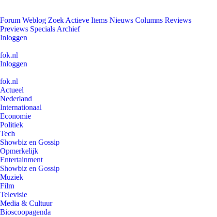
Forum
Weblog
Zoek
Actieve Items
Nieuws
Columns
Reviews
Previews
Specials
Archief
Inloggen
fok.nl
Inloggen
fok.nl
Actueel
Nederland
Internationaal
Economie
Politiek
Tech
Showbiz en Gossip
Opmerkelijk
Entertainment
Showbiz en Gossip
Muziek
Film
Televisie
Media & Cultuur
Bioscoopagenda