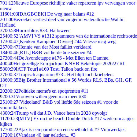
7
01:12
Nieuwe Europese richtlijn: vaker repareren ipv vervangen voor
nieuw
116
01:03
[DAGBOEK] De weg naar balans #12
2
01:00
Bezoeker verliest deel van vinger in waterattractie Walibi
Holland
37
00:58
Horrorfilms #33: Halloween
254
00:52
[AMV] VS #1312 spammers van de internationale rechtsorde
173
00:47
[Keuken Kampioen Divisie] #44 Vitesse mag weg
257
00:47
Hennie van der Most failliet verklaard
184
00:46
[RTL] B&B vol liefde 6de seizoen #4
273
00:44
De Avondetappe #176 - Met Ellen ten Damme.
4
00:40
Het gezellige Eurojackpot KNVB Bekertopic 2026/27 #1
58
00:39
[ATP Tour] #169 Tosti Tallon back on fire
276
00:37
Tropisch aquarium #73 - Het blijft toch kriebelen.
186
00:35
Big Brother International # 56 Worlds RLS, BBs, GH, GF,
OT
202
00:32
Politieke meme's en spotprenten #11
92
00:31
Vrouwen willen geen man meer #30
251
00:27
[Videoland] B&B vol liefde 6de seizoen #1 voor de
vooruitkijkers
43
00:24
Trump wil dat J.D. Vance hem in 2028 opvolgt
117
00:23
[MTV] Ex on the beach Double Dutch #17 wederom aapjes
kijken
177
00:22
Ajax is een parodie op een voetbalclub #7 Vuurwerkjes
172
00:16
Vandaag 40 jaar geleden... #3