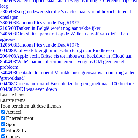
59
06/08
Waterschappen slaan alarm wegens droogte: Gereedschapskist
leeg
23
06/08
Zorgmedewerkster die 's nachts haar vriend bezocht terecht
ontslagen
38
06/08
Random Pics van de Dag #1977
21
05/08
Tanken in België wordt nóg aantrekkelijker
34
05/08
Dirk sluit supermarkt op de Wallen na golf van diefstal en
agressie
12
05/08
Random Pics van de Dag #1976
6
04/08
Kraftwerk brengt ruimteschip terug naar Eindhoven
20
04/08
Apple vecht Britse eis tot inbouwen backdoor in iCloud aan
85
04/08
'Witte' mannen discrimineren is volgens OM geen enkel
probleem
34
04/08
Ceuta-leider noemt Marokkaanse grensaanval door migranten
'gruweldaad'
6
04/08
Grote natuurbrand Boschhuizerbergen groeit naar 100 hectare
6
04/08
FOK! was even down
Laatste items
Laatste items
Toon berichten uit deze thema's
Actueel
Entertainment
Sport
Film & Tv
Games