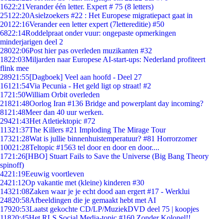
16
22:21
Verander één letter. Expert # 75 (8 letters)
251
22:20
Asielzoekers #22 : Het Europese migratiepact gaat in
201
22:16
Verander een letter expert (7lettereditie) #50
68
22:14
Roddelpraat onder vuur: ongepaste opmerkingen
minderjarigen deel 2
280
22:06
Post hier pas overleden muzikanten #32
18
22:03
Miljarden naar Europese AI-start-ups: Nederland profiteert
flink mee
289
21:55
[Dagboek] Veel aan hoofd - Deel 27
161
21:54
Via Pecunia - Het geld ligt op straat! #2
17
21:50
William Orbit overleden
218
21:48
Oorlog Iran #136 Bridge and powerplant day incoming?
81
21:48
Meer dan 40 uur werken.
294
21:43
Het Atletiektopic #72
113
21:37
The Killers #21 Imploding The Mirage Tour
173
21:28
Wat is jullie binnenhuistemperatuur? #81 Horrorzomer
100
21:28
Teltopic #1563 tel door en door en door....
17
21:26
[HBO] Stuart Fails to Save the Universe (Big Bang Theory
spinoff)
42
21:19
Eeuwig voortleven
24
21:12
Op vakantie met (kleine) kinderen #30
143
21:08
Zaken waar je je echt dood aan ergert #17 - Werklui
248
20:58
Afbeeldingen die je gemaakt hebt met AI
179
20:53
Laatst gekochte CD/LP/MuziekDVD deel 75 | koopjes
118
20:45
Het RLS Social Media-topic #160 Zonder Kolonel!!