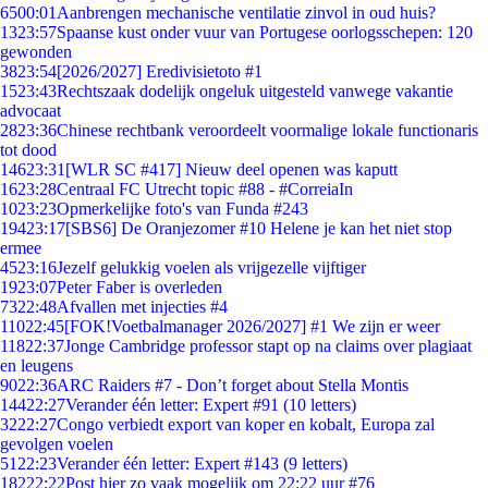
65
00:01
Aanbrengen mechanische ventilatie zinvol in oud huis?
13
23:57
Spaanse kust onder vuur van Portugese oorlogsschepen: 120
gewonden
38
23:54
[2026/2027] Eredivisietoto #1
15
23:43
Rechtszaak dodelijk ongeluk uitgesteld vanwege vakantie
advocaat
28
23:36
Chinese rechtbank veroordeelt voormalige lokale functionaris
tot dood
146
23:31
[WLR SC #417] Nieuw deel openen was kaputt
16
23:28
Centraal FC Utrecht topic #88 - #CorreiaIn
10
23:23
Opmerkelijke foto's van Funda #243
194
23:17
[SBS6] De Oranjezomer #10 Helene je kan het niet stop
ermee
45
23:16
Jezelf gelukkig voelen als vrijgezelle vijftiger
19
23:07
Peter Faber is overleden
73
22:48
Afvallen met injecties #4
110
22:45
[FOK!Voetbalmanager 2026/2027] #1 We zijn er weer
118
22:37
Jonge Cambridge professor stapt op na claims over plagiaat
en leugens
90
22:36
ARC Raiders #7 - Don’t forget about Stella Montis
144
22:27
Verander één letter: Expert #91 (10 letters)
32
22:27
Congo verbiedt export van koper en kobalt, Europa zal
gevolgen voelen
51
22:23
Verander één letter: Expert #143 (9 letters)
182
22:22
Post hier zo vaak mogelijk om 22:22 uur #76