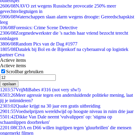
buitenspel
26
06/08
NAVO zet wegens Russische provocatie 250% meer
gevechtsvliegtuigen in
59
06/08
Waterschappen slaan alarm wegens droogte: Gereedschapskist
leeg
1
06/08
Forensics: Crime Scene Detective
23
06/08
Zorgmedewerkster die 's nachts haar vriend bezocht terecht
ontslagen
38
06/08
Random Pics van de Dag #1977
18
05/08
Datalek bij Bol en de Bijenkorf na cyberaanval op logistiek
partner Ceva
Actieve items
Actieve items
Scrollbar gebruiken
opslaan
12
03:57
VrijMiBabes #316 (not very sfw!)
65
03:26
Meer agressie tegen een andersluidende politieke mening, laat
jij je intimideren?
23
03:02
Quake krijgt na 30 jaar een gratis uitbreiding
29
01:55
Voedselprijzen wereldwijd op hoogste niveau in ruim drie jaar
55
01:42
Dikke Van Dale neemt 'vulvalippen' op: 'stigma op
schaamlippen doorbreken'
22
01:08
CDA en D66 willen ingrijpen tegen 'gluurbrillen' die mensen
ongemerkt filmen