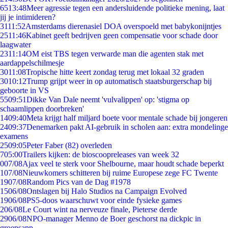
65
13:48
Meer agressie tegen een andersluidende politieke mening, laat
jij je intimideren?
31
11:52
Amsterdams dierenasiel DOA overspoeld met babykonijntjes
25
11:46
Kabinet geeft bedrijven geen compensatie voor schade door
laagwater
23
11:14
OM eist TBS tegen verwarde man die agenten stak met
aardappelschilmesje
30
11:08
Tropische hitte keert zondag terug met lokaal 32 graden
30
10:12
Trump grijpt weer in op automatisch staatsburgerschap bij
geboorte in VS
55
09:51
Dikke Van Dale neemt 'vulvalippen' op: 'stigma op
schaamlippen doorbreken'
14
09:40
Meta krijgt half miljard boete voor mentale schade bij jongeren
24
09:37
Denemarken pakt AI-gebruik in scholen aan: extra mondelinge
examens
25
09:05
Peter Faber (82) overleden
7
05:00
Trailers kijken: de bioscoopreleases van week 32
0
07/08
Ajax veel te sterk voor Shelbourne, maar houdt schade beperkt
1
07/08
Nieuwkomers schitteren bij ruime Europese zege FC Twente
19
07/08
Random Pics van de Dag #1978
15
06/08
Ontslagen bij Halo Studios na Campaign Evolved
19
06/08
PS5-doos waarschuwt voor einde fysieke games
2
06/08
Le Court wint na nerveuze finale, Pieterse derde
29
06/08
NPO-manager Menno de Boer geschorst na dickpic in
groepsapp