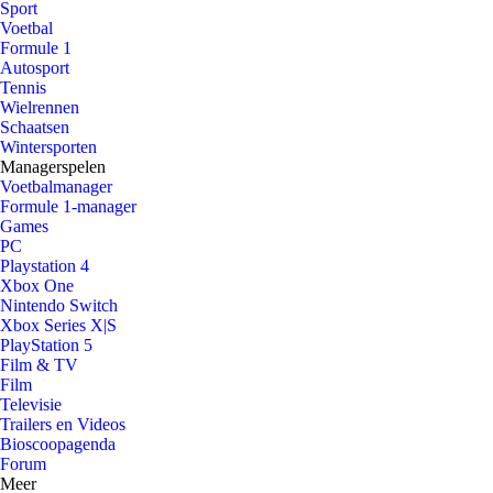
Sport
Voetbal
Formule 1
Autosport
Tennis
Wielrennen
Schaatsen
Wintersporten
Managerspelen
Voetbalmanager
Formule 1-manager
Games
PC
Playstation 4
Xbox One
Nintendo Switch
Xbox Series X|S
PlayStation 5
Film & TV
Film
Televisie
Trailers en Videos
Bioscoopagenda
Forum
Meer