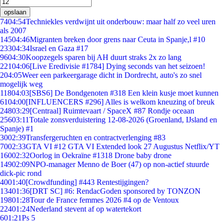
opslaan
74
04:54
Techniekles verdwijnt uit onderbouw: maar half zo veel uren
als 2007
145
04:46
Migranten breken door grens naar Ceuta in Spanje,l #10
233
04:34
Israel en Gaza #17
96
04:30
Koopzegels sparen bij AH duurt straks 2x zo lang
221
04:06
[Live Eredivisie #1784] Dying seconds van het seizoen!
2
04:05
Weer een parkeergarage dicht in Dordrecht, auto's zo snel
mogelijk weg
118
04:03
[SBS6] De Bondgenoten #318 Een klein kusje moet kunnen
61
04:00
[INFLUENCERS #296] Alles is welkom kneuzing of breuk
248
03:29
[Centraal] Ruimtevaart / SpaceX #87 Rondje oceaan
256
03:11
Totale zonsverduistering 12-08-2026 (Groenland, IJsland en
Spanje) #1
30
02:39
Transfergeruchten en contractverlenging #83
70
02:33
GTA VI #12 GTA VI Extended look 27 Augustus Netflix/YT
160
02:32
Oorlog in Oekraïne #1318 Drone baby drone
149
02:09
NPO-manager Menno de Boer (47) op non-actief stuurde
dick-pic rond
40
01:40
[Crowdfunding] #443 Rentestijgingen?
134
01:36
[DRT SC] #6: RendacGoden sponsored by TONZON
198
01:28
Tour de France femmes 2026 #4 op de Ventoux
224
01:24
Nederland stevent af op watertekort
6
01:21
Ps 5