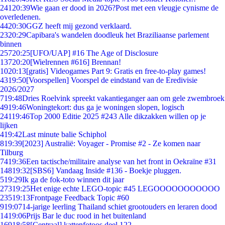
241
20:39
Wie gaan er dood in 2026?Post met een vleugje cynisme de
overledenen.
44
20:30
GGZ heeft mij gezond verklaard.
23
20:29
Capibara's wandelen doodleuk het Braziliaanse parlement
binnen
257
20:25
[UFO/UAP] #16 The Age of Disclosure
137
20:20
[Wielrennen #616] Brennan!
10
20:13
[gratis] Videogames Part 9: Gratis en free-to-play games!
43
19:50
[Voorspellen] Voorspel de eindstand van de Eredivisie
2026/2027
7
19:48
Dries Roelvink spreekt vakantieganger aan om gele zwembroek
49
19:46
Woningtekort: dus ga je woningen slopen, logisch
241
19:46
Top 2000 Editie 2025 #243 Alle dikzakken willen op je
lijken
4
19:42
Last minute balie Schiphol
8
19:39
[2023] Australië: Voyager - Promise #2 - Ze komen naar
Tilburg
74
19:36
Een tactische/militaire analyse van het front in Oekraïne #31
148
19:32
[SBS6] Vandaag Inside #136 - Boekje pluggen.
5
19:29
Ik ga de fok-toto winnen dit jaar
273
19:25
Het enige echte LEGO-topic #45 LEGOOOOOOOOOOO
235
19:13
Frontpage Feedback Topic #60
9
19:07
14-jarige leerling Thailand schiet grootouders en leraren dood
14
19:06
Prijs Bar le duc rood in het buitenland
169
18:58
[Centraal] kattenfotoos deel 122