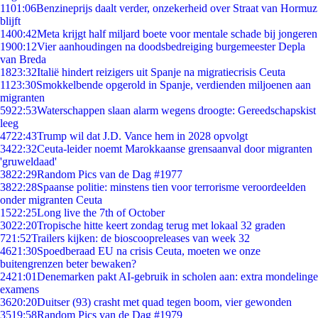
11
01:06
Benzineprijs daalt verder, onzekerheid over Straat van Hormuz
blijft
14
00:42
Meta krijgt half miljard boete voor mentale schade bij jongeren
19
00:12
Vier aanhoudingen na doodsbedreiging burgemeester Depla
van Breda
18
23:32
Italië hindert reizigers uit Spanje na migratiecrisis Ceuta
11
23:30
Smokkelbende opgerold in Spanje, verdienden miljoenen aan
migranten
59
22:53
Waterschappen slaan alarm wegens droogte: Gereedschapskist
leeg
47
22:43
Trump wil dat J.D. Vance hem in 2028 opvolgt
34
22:32
Ceuta-leider noemt Marokkaanse grensaanval door migranten
'gruweldaad'
38
22:29
Random Pics van de Dag #1977
38
22:28
Spaanse politie: minstens tien voor terrorisme veroordeelden
onder migranten Ceuta
15
22:25
Long live the 7th of October
30
22:20
Tropische hitte keert zondag terug met lokaal 32 graden
7
21:52
Trailers kijken: de bioscoopreleases van week 32
46
21:30
Spoedberaad EU na crisis Ceuta, moeten we onze
buitengrenzen beter bewaken?
24
21:01
Denemarken pakt AI-gebruik in scholen aan: extra mondelinge
examens
36
20:20
Duitser (93) crasht met quad tegen boom, vier gewonden
35
19:58
Random Pics van de Dag #1979