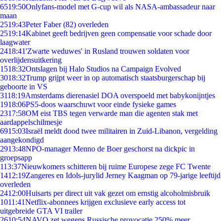
65
19:50
Onlyfans-model met G-cup wil als NASA-ambassadeur naar
maan
25
19:43
Peter Faber (82) overleden
25
19:14
Kabinet geeft bedrijven geen compensatie voor schade door
laagwater
24
18:41
'Zwarte weduwes' in Rusland trouwen soldaten voor
overlijdensuitkering
15
18:32
Ontslagen bij Halo Studios na Campaign Evolved
30
18:32
Trump grijpt weer in op automatisch staatsburgerschap bij
geboorte in VS
31
18:19
Amsterdams dierenasiel DOA overspoeld met babykonijntjes
19
18:06
PS5-doos waarschuwt voor einde fysieke games
23
17:58
OM eist TBS tegen verwarde man die agenten stak met
aardappelschilmesje
69
15:03
Israël meldt dood twee militairen in Zuid-Libanon, vergelding
aangekondigd
29
13:48
NPO-manager Menno de Boer geschorst na dickpic in
groepsapp
1
13:37
Nieuwkomers schitteren bij ruime Europese zege FC Twente
14
12:19
Zangeres en Idols-jurylid Jerney Kaagman op 79-jarige leeftijd
overleden
24
12:00
Huisarts per direct uit vak gezet om ernstig alcoholmisbruik
10
11:41
Netflix-abonnees krijgen exclusieve early access tot
uitgebreide GTA VI trailer
26
10:54
NAVO zet wegens Russische provocatie 250% meer