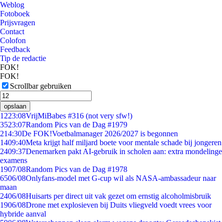
Weblog
Fotoboek
Prijsvragen
Contact
Colofon
Feedback
Tip de redactie
FOK!
FOK!
Scrollbar gebruiken
opslaan
12
23:08
VrijMiBabes #316 (not very sfw!)
35
23:07
Random Pics van de Dag #1979
2
14:30
De FOK!Voetbalmanager 2026/2027 is begonnen
14
09:40
Meta krijgt half miljard boete voor mentale schade bij jongeren
24
09:37
Denemarken pakt AI-gebruik in scholen aan: extra mondelinge
examens
19
07/08
Random Pics van de Dag #1978
65
06/08
Onlyfans-model met G-cup wil als NASA-ambassadeur naar
maan
24
06/08
Huisarts per direct uit vak gezet om ernstig alcoholmisbruik
19
06/08
Drone met explosieven bij Duits vliegveld voedt vrees voor
hybride aanval