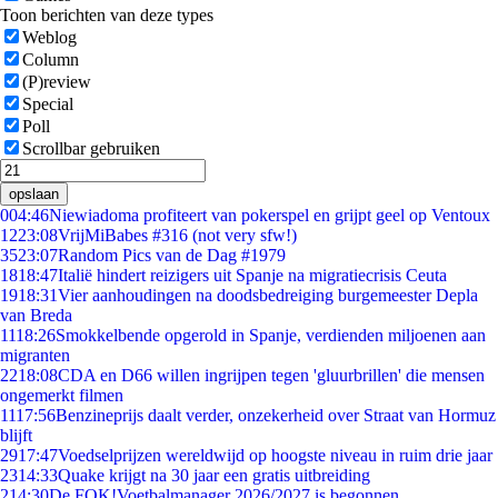
Toon berichten van deze types
Weblog
Column
(P)review
Special
Poll
Scrollbar gebruiken
opslaan
0
04:46
Niewiadoma profiteert van pokerspel en grijpt geel op Ventoux
12
23:08
VrijMiBabes #316 (not very sfw!)
35
23:07
Random Pics van de Dag #1979
18
18:47
Italië hindert reizigers uit Spanje na migratiecrisis Ceuta
19
18:31
Vier aanhoudingen na doodsbedreiging burgemeester Depla
van Breda
11
18:26
Smokkelbende opgerold in Spanje, verdienden miljoenen aan
migranten
22
18:08
CDA en D66 willen ingrijpen tegen 'gluurbrillen' die mensen
ongemerkt filmen
11
17:56
Benzineprijs daalt verder, onzekerheid over Straat van Hormuz
blijft
29
17:47
Voedselprijzen wereldwijd op hoogste niveau in ruim drie jaar
23
14:33
Quake krijgt na 30 jaar een gratis uitbreiding
2
14:30
De FOK!Voetbalmanager 2026/2027 is begonnen