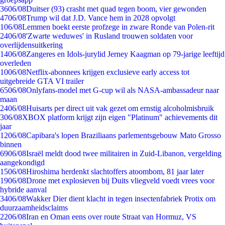
36
06/08
Duitser (93) crasht met quad tegen boom, vier gewonden
47
06/08
Trump wil dat J.D. Vance hem in 2028 opvolgt
1
06/08
Lemmen boekt eerste profzege in zware Ronde van Polen-rit
24
06/08
'Zwarte weduwes' in Rusland trouwen soldaten voor
overlijdensuitkering
14
06/08
Zangeres en Idols-jurylid Jerney Kaagman op 79-jarige leeftijd
overleden
10
06/08
Netflix-abonnees krijgen exclusieve early access tot
uitgebreide GTA VI trailer
65
06/08
Onlyfans-model met G-cup wil als NASA-ambassadeur naar
maan
24
06/08
Huisarts per direct uit vak gezet om ernstig alcoholmisbruik
3
06/08
XBOX platform krijgt zijn eigen "Platinum" achievements dit
jaar
12
06/08
Capibara's lopen Braziliaans parlementsgebouw Mato Grosso
binnen
69
06/08
Israël meldt dood twee militairen in Zuid-Libanon, vergelding
aangekondigd
15
06/08
Hiroshima herdenkt slachtoffers atoombom, 81 jaar later
19
06/08
Drone met explosieven bij Duits vliegveld voedt vrees voor
hybride aanval
34
06/08
Wakker Dier dient klacht in tegen insectenfabriek Protix om
duurzaamheidsclaims
22
06/08
Iran en Oman eens over route Straat van Hormuz, VS