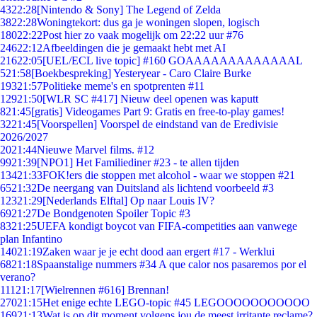
43
22:28
[Nintendo & Sony] The Legend of Zelda
38
22:28
Woningtekort: dus ga je woningen slopen, logisch
180
22:22
Post hier zo vaak mogelijk om 22:22 uur #76
246
22:12
Afbeeldingen die je gemaakt hebt met AI
216
22:05
[UEL/ECL live topic] #160 GOAAAAAAAAAAAAAL
5
21:58
[Boekbespreking] Yesteryear - Caro Claire Burke
193
21:57
Politieke meme's en spotprenten #11
129
21:50
[WLR SC #417] Nieuw deel openen was kaputt
8
21:45
[gratis] Videogames Part 9: Gratis en free-to-play games!
32
21:45
[Voorspellen] Voorspel de eindstand van de Eredivisie
2026/2027
20
21:44
Nieuwe Marvel films. #12
99
21:39
[NPO1] Het Familiediner #23 - te allen tijden
134
21:33
FOK!ers die stoppen met alcohol - waar we stoppen #21
65
21:32
De neergang van Duitsland als lichtend voorbeeld #3
123
21:29
[Nederlands Elftal] Op naar Louis IV?
69
21:27
De Bondgenoten Spoiler Topic #3
83
21:25
UEFA kondigt boycot van FIFA-competities aan vanwege
plan Infantino
140
21:19
Zaken waar je je echt dood aan ergert #17 - Werklui
68
21:18
Spaanstalige nummers #34 A que calor nos pasaremos por el
verano?
111
21:17
[Wielrennen #616] Brennan!
270
21:15
Het enige echte LEGO-topic #45 LEGOOOOOOOOOOO
169
21:13
Wat is op dit moment volgens jou de meest irritante reclame?