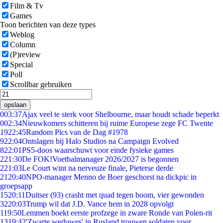
Film & Tv
Games
Toon berichten van deze types
Weblog
Column
(P)review
Special
Poll
Scrollbar gebruiken
opslaan
0
03:37
Ajax veel te sterk voor Shelbourne, maar houdt schade beperkt
0
02:34
Nieuwkomers schitteren bij ruime Europese zege FC Twente
19
22:45
Random Pics van de Dag #1978
9
22:04
Ontslagen bij Halo Studios na Campaign Evolved
8
22:01
PS5-doos waarschuwt voor einde fysieke games
2
21:30
De FOK!Voetbalmanager 2026/2027 is begonnen
2
21:03
Le Court wint na nerveuze finale, Pieterse derde
21
20:40
NPO-manager Menno de Boer geschorst na dickpic in
groepsapp
15
20:11
Duitser (93) crasht met quad tegen boom, vier gewonden
32
20:03
Trump wil dat J.D. Vance hem in 2028 opvolgt
1
19:50
Lemmen boekt eerste profzege in zware Ronde van Polen-rit
13
19:42
'Zwarte weduwes' in Rusland trouwen soldaten voor