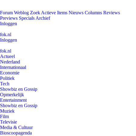
Forum
Weblog
Zoek
Actieve Items
Nieuws
Columns
Reviews
Previews
Specials
Archief
Inloggen
fok.nl
Inloggen
fok.nl
Actueel
Nederland
Internationaal
Economie
Politiek
Tech
Showbiz en Gossip
Opmerkelijk
Entertainment
Showbiz en Gossip
Muziek
Film
Televisie
Media & Cultuur
Bioscoopagenda