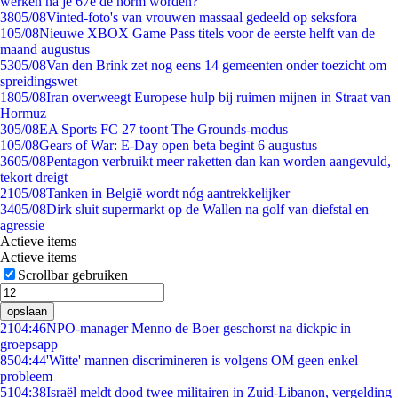
werken na je 67e de norm worden?
38
05/08
Vinted-foto's van vrouwen massaal gedeeld op seksfora
1
05/08
Nieuwe XBOX Game Pass titels voor de eerste helft van de
maand augustus
53
05/08
Van den Brink zet nog eens 14 gemeenten onder toezicht om
spreidingswet
18
05/08
Iran overweegt Europese hulp bij ruimen mijnen in Straat van
Hormuz
3
05/08
EA Sports FC 27 toont The Grounds-modus
1
05/08
Gears of War: E-Day open beta begint 6 augustus
36
05/08
Pentagon verbruikt meer raketten dan kan worden aangevuld,
tekort dreigt
21
05/08
Tanken in België wordt nóg aantrekkelijker
34
05/08
Dirk sluit supermarkt op de Wallen na golf van diefstal en
agressie
Actieve items
Actieve items
Scrollbar gebruiken
opslaan
21
04:46
NPO-manager Menno de Boer geschorst na dickpic in
groepsapp
85
04:44
'Witte' mannen discrimineren is volgens OM geen enkel
probleem
51
04:38
Israël meldt dood twee militairen in Zuid-Libanon, vergelding