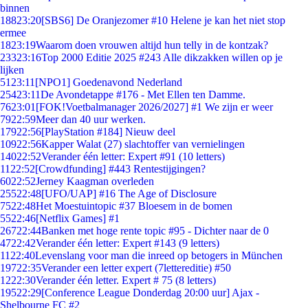
binnen
188
23:20
[SBS6] De Oranjezomer #10 Helene je kan het niet stop
ermee
18
23:19
Waarom doen vrouwen altijd hun telly in de kontzak?
233
23:16
Top 2000 Editie 2025 #243 Alle dikzakken willen op je
lijken
51
23:11
[NPO1] Goedenavond Nederland
254
23:11
De Avondetappe #176 - Met Ellen ten Damme.
76
23:01
[FOK!Voetbalmanager 2026/2027] #1 We zijn er weer
79
22:59
Meer dan 40 uur werken.
179
22:56
[PlayStation #184] Nieuw deel
109
22:56
Kapper Walat (27) slachtoffer van vernielingen
140
22:52
Verander één letter: Expert #91 (10 letters)
11
22:52
[Crowdfunding] #443 Rentestijgingen?
60
22:52
Jerney Kaagman overleden
255
22:48
[UFO/UAP] #16 The Age of Disclosure
75
22:48
Het Moestuintopic #37 Bloesem in de bomen
55
22:46
[Netflix Games] #1
267
22:44
Banken met hoge rente topic #95 - Dichter naar de 0
47
22:42
Verander één letter: Expert #143 (9 letters)
11
22:40
Levenslang voor man die inreed op betogers in München
197
22:35
Verander een letter expert (7lettereditie) #50
12
22:30
Verander één letter. Expert # 75 (8 letters)
195
22:29
[Conference League Donderdag 20:00 uur] Ajax -
Shelbourne FC #2