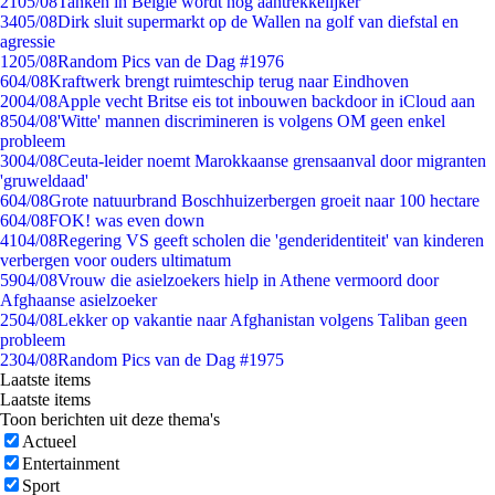
21
05/08
Tanken in België wordt nóg aantrekkelijker
34
05/08
Dirk sluit supermarkt op de Wallen na golf van diefstal en
agressie
12
05/08
Random Pics van de Dag #1976
6
04/08
Kraftwerk brengt ruimteschip terug naar Eindhoven
20
04/08
Apple vecht Britse eis tot inbouwen backdoor in iCloud aan
85
04/08
'Witte' mannen discrimineren is volgens OM geen enkel
probleem
30
04/08
Ceuta-leider noemt Marokkaanse grensaanval door migranten
'gruweldaad'
6
04/08
Grote natuurbrand Boschhuizerbergen groeit naar 100 hectare
6
04/08
FOK! was even down
41
04/08
Regering VS geeft scholen die 'genderidentiteit' van kinderen
verbergen voor ouders ultimatum
59
04/08
Vrouw die asielzoekers hielp in Athene vermoord door
Afghaanse asielzoeker
25
04/08
Lekker op vakantie naar Afghanistan volgens Taliban geen
probleem
23
04/08
Random Pics van de Dag #1975
Laatste items
Laatste items
Toon berichten uit deze thema's
Actueel
Entertainment
Sport