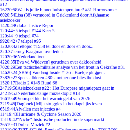
#12
162
20:58
Wat is jullie binnenhuistemperatuur? #81 Horrorzomer
60
20:54
Lisa (38) vermoord in Griekenland door Afghaanse
asielzoeker
14
20:49
Global Justice Report
1
20:44
+5 telspel #144 Keer 5 =
1
20:44
+9 telspel #74
99
20:42
+7 telspel #95
120
20:42
Teltopic #1558 tel door en door en door....
2
20:37
Jerney Kaagman overleden
120
20:36
Nederland toen
42
20:35
[Eva vd Wijdeven] geruchten over dakloosheid
70
20:29
Een tactische/militaire analyse van het front in Oekraïne #31
146
20:24
[SBS6] Vandaag Inside #136 - Boekje pluggen.
238
20:22
Speciaalbieren #80: another one bites the dust
15
20:17
Radio 2 #145 Ruud 66
247
19:58
Asielzoekers #22 : Het Europese migratiepact gaat in
242
19:53
Nederlandstalige muziektopic #13
166
19:49
Voorspel hier het warmtegetal van 2026
22
19:45
[Dagboek] Mijn struggles in het dagelijks leven
65
19:44
Afvallen met injecties #4
114
19:43
Hurricane & Cyclone Season 2026
151
19:42
"Niche"-historische producten in de supermarkt
265
19:31
Duitse Muziek #2
132
19:30
[DRT SC] #6: RendacGoden sponsored by TONZON