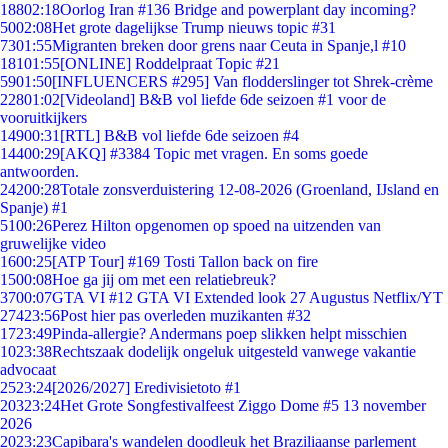
188
02:18
Oorlog Iran #136 Bridge and powerplant day incoming?
50
02:08
Het grote dagelijkse Trump nieuws topic #31
73
01:55
Migranten breken door grens naar Ceuta in Spanje,l #10
181
01:55
[ONLINE] Roddelpraat Topic #21
59
01:50
[INFLUENCERS #295] Van flodderslinger tot Shrek-crème
228
01:02
[Videoland] B&B vol liefde 6de seizoen #1 voor de
vooruitkijkers
149
00:31
[RTL] B&B vol liefde 6de seizoen #4
144
00:29
[AKQ] #3384 Topic met vragen. En soms goede
antwoorden.
242
00:28
Totale zonsverduistering 12-08-2026 (Groenland, IJsland en
Spanje) #1
51
00:26
Perez Hilton opgenomen op spoed na uitzenden van
gruwelijke video
16
00:25
[ATP Tour] #169 Tosti Tallon back on fire
15
00:08
Hoe ga jij om met een relatiebreuk?
37
00:07
GTA VI #12 GTA VI Extended look 27 Augustus Netflix/YT
274
23:56
Post hier pas overleden muzikanten #32
17
23:49
Pinda-allergie? Andermans poep slikken helpt misschien
10
23:38
Rechtszaak dodelijk ongeluk uitgesteld vanwege vakantie
advocaat
25
23:24
[2026/2027] Eredivisietoto #1
203
23:24
Het Grote Songfestivalfeest Ziggo Dome #5 13 november
2026
20
23:23
Capibara's wandelen doodleuk het Braziliaanse parlement