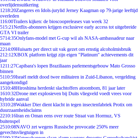
overlijdensuitkering
12
18:20
Zangeres en Idols-jurylid Jerney Kaagman op 79-jarige leeftijd
overleden
1
16:00
Trailers kijken: de bioscoopreleases van week 32
5
15:21
Netflix-abonnees krijgen exclusieve early access tot uitgebreide
GTA VI trailer
57
14:35
Onlyfans-model met G-cup wil als NASA-ambassadeur naar
maan
22
14:09
Huisarts per direct uit vak gezet om ernstig alcoholmisbruik
2
12:12
XBOX platform krijgt zijn eigen "Platinum" achievements dit
jaar
12
11:27
Capibara's lopen Braziliaans parlementsgebouw Mato Grosso
binnen
51
10:59
Israël meldt dood twee militairen in Zuid-Libanon, vergelding
aangekondigd
15
10:48
Hiroshima herdenkt slachtoffers atoombom, 81 jaar later
16
10:32
Drone met explosieven bij Duits vliegveld voedt vrees voor
hybride aanval
33
10:28
Wakker Dier dient klacht in tegen insectenfabriek Protix om
duurzaamheidsclaims
22
10:16
Iran en Oman eens over route Straat van Hormuz, VS
buitenspel
25
10:08
NAVO zet wegens Russische provocatie 250% meer
gevechtsvliegtuigen in
55
09:33
Waterschappen slaan alarm wegens droogte: Gereedschapskist