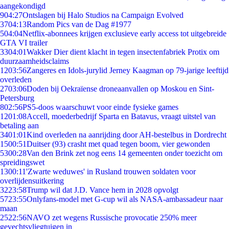
aangekondigd
9
04:27
Ontslagen bij Halo Studios na Campaign Evolved
37
04:13
Random Pics van de Dag #1977
5
04:04
Netflix-abonnees krijgen exclusieve early access tot uitgebreide
GTA VI trailer
33
04:01
Wakker Dier dient klacht in tegen insectenfabriek Protix om
duurzaamheidsclaims
12
03:56
Zangeres en Idols-jurylid Jerney Kaagman op 79-jarige leeftijd
overleden
27
03:06
Doden bij Oekraïense droneaanvallen op Moskou en Sint-
Petersburg
8
02:56
PS5-doos waarschuwt voor einde fysieke games
12
01:08
Accell, moederbedrijf Sparta en Batavus, vraagt uitstel van
betaling aan
34
01:01
Kind overleden na aanrijding door AH-bestelbus in Dordrecht
15
00:51
Duitser (93) crasht met quad tegen boom, vier gewonden
53
00:28
Van den Brink zet nog eens 14 gemeenten onder toezicht om
spreidingswet
13
00:11
'Zwarte weduwes' in Rusland trouwen soldaten voor
overlijdensuitkering
32
23:58
Trump wil dat J.D. Vance hem in 2028 opvolgt
57
23:55
Onlyfans-model met G-cup wil als NASA-ambassadeur naar
maan
25
22:56
NAVO zet wegens Russische provocatie 250% meer
gevechtsvliegtuigen in