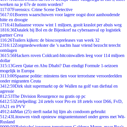
werken na je 67e de norm worden?
1
17:07
Forensics: Crime Scene Detective
56
17:01
Boeren waarschuwen voor lagere oogst door aanhoudende
hitte en droogte
17
16:41
Italiaanse vrouw wint 1 miljoen, gooit kraslot per abuis weg
18
16:36
Datalek bij Bol en de Bijenkorf na cyberaanval op logistiek
partner Ceva
1
16:26
Trailers kijken: de bioscoopreleases van week 32
23
16:12
Zorgmedewerkster die 's nachts haar vriend bezocht terecht
ontslagen
36
15:56
Hackers roven Coldcard-bitcoinwallets leeg voor 114 miljoen
dollar
3
15:13
Geen Qatar en Abu Dhabi? Dan eindigt Formule 1-seizoen
mogelijk in Europa
31
13:00
Spaanse politie: minstens tien voor terrorisme veroordeelden
onder migranten Ceuta
34
12:59
Dirk sluit supermarkt op de Wallen na golf van diefstal en
agressie
8
12:53
The Division Resurgence nu gratis op pc
64
12:53
Zetelpeiling: 24 zetels voor Pro en 18 zetels voor D66, FvD,
JA21 en PVV
49
12:44
Man (25) sterft nadat hij lijm als condoom gebruikt
5
12:43
Litouwen vindt opnieuw migrantentunnel onder grens met Wit-
Rusland
90
09:59
'Belgische' jongeren terroriseren Galderse Meren, maar Boa's