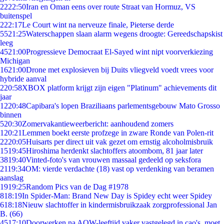
22
22:50
Iran en Oman eens over route Straat van Hormuz, VS
buitenspel
2
22:17
Le Court wint na nerveuze finale, Pieterse derde
55
21:25
Waterschappen slaan alarm wegens droogte: Gereedschapskist
leeg
45
21:00
Progressieve Democraat El-Sayed wint nipt voorverkiezing
Michigan
16
21:00
Drone met explosieven bij Duits vliegveld voedt vrees voor
hybride aanval
2
20:58
XBOX platform krijgt zijn eigen "Platinum" achievements dit
jaar
12
20:48
Capibara's lopen Braziliaans parlementsgebouw Mato Grosso
binnen
5
20:30
Zomervakantieweerbericht: aanhoudend zomers
1
20:21
Lemmen boekt eerste profzege in zware Ronde van Polen-rit
22
20:05
Huisarts per direct uit vak gezet om ernstig alcoholmisbruik
15
19:45
Hiroshima herdenkt slachtoffers atoombom, 81 jaar later
38
19:40
Vinted-foto's van vrouwen massaal gedeeld op seksfora
21
19:34
OM: vierde verdachte (18) vast op verdenking van beramen
aanslag
19
19:25
Random Pics van de Dag #1978
8
18:19
In Spider-Man: Brand New Day is Spidey echt weer Spidey
6
18:18
Nieuw slachtoffer in kindermisbruikzaak zorgprofessional Jan
B. (66)
45
17:10
Doorwerken na AOW-leeftijd vaker vastgelegd in cao's, moet