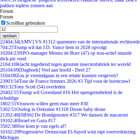
pakken topless zonnen aan
Forum
Forum
Scrollbar gebruiken
opslaan
224
04:34
[AMV] VS #1312 spammers van de internationale rechtsorde
7
04:25
Trump wil dat J.D. Vance hem in 2028 opvolgt
102
04:23
NPO-manager Menno de Boer (47) op non-actief stuurde
dick-pic rond
21
04:10
Klacht ingediend tegen grootste insectenfabriek ter wereld
261
04:09
[Dagboek] Veel aan hoofd - Deel 27
31
04:08
Zou je vreemdgaan in een relatie kunnen vergeven?
239
03:54
Tour de France femmes 2026 #3 Tijd voor de borstcrawl
9
03:32
Tony Scott (54) overleden
204
02:55
Trump wil Groenland #16 Het opengrensbeleid is de
schuldige
18
02:55
Vrouwen willen geen man meer #30
53
02:51
Oorlog in Oekraïne #1318 Drone baby drone
212
02:48
[SBS6] De Bondgenoten #317 We dansen de macaroni
191
02:40
Israel en Gaza #17
35
02:38
Hoe kom je van egels af?
101
02:29
Progressieve Democraat El-Sayed wint nipt voorverkiezing
Michigan