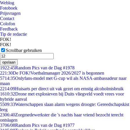
Weblog
Fotoboek
Prijsvragen
Contact
Colofon
Feedback
Tip de redactie
FOK!
FOK!
Scrollbar gebruiken
opslaan
19
22:45
Random Pics van de Dag #1978
2
21:30
De FOK!Voetbalmanager 2026/2027 is begonnen
57
14:35
Onlyfans-model met G-cup wil als NASA-ambassadeur naar
maan
22
14:09
Huisarts per direct uit vak gezet om ernstig alcoholmisbruik
16
10:32
Drone met explosieven bij Duits vliegveld voedt vrees voor
hybride aanval
55
09:33
Waterschappen slaan alarm wegens droogte: Gereedschapskist
leeg
23
06:40
Zorgmedewerkster die 's nachts haar vriend bezocht terecht
ontslagen
37
06/08
Random Pics van de Dag #1977