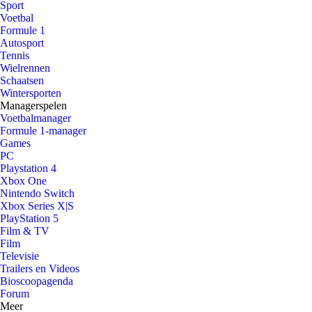
Sport
Voetbal
Formule 1
Autosport
Tennis
Wielrennen
Schaatsen
Wintersporten
Managerspelen
Voetbalmanager
Formule 1-manager
Games
PC
Playstation 4
Xbox One
Nintendo Switch
Xbox Series X|S
PlayStation 5
Film & TV
Film
Televisie
Trailers en Videos
Bioscoopagenda
Forum
Meer