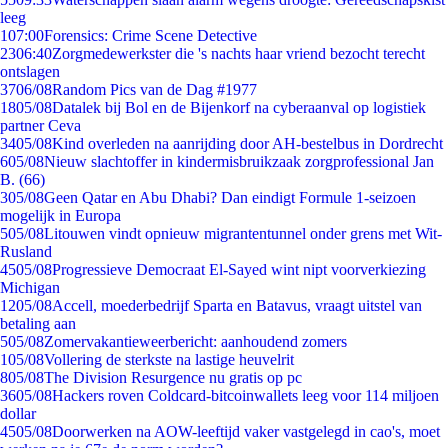
leeg
1
07:00
Forensics: Crime Scene Detective
23
06:40
Zorgmedewerkster die 's nachts haar vriend bezocht terecht
ontslagen
37
06/08
Random Pics van de Dag #1977
18
05/08
Datalek bij Bol en de Bijenkorf na cyberaanval op logistiek
partner Ceva
34
05/08
Kind overleden na aanrijding door AH-bestelbus in Dordrecht
6
05/08
Nieuw slachtoffer in kindermisbruikzaak zorgprofessional Jan
B. (66)
3
05/08
Geen Qatar en Abu Dhabi? Dan eindigt Formule 1-seizoen
mogelijk in Europa
5
05/08
Litouwen vindt opnieuw migrantentunnel onder grens met Wit-
Rusland
45
05/08
Progressieve Democraat El-Sayed wint nipt voorverkiezing
Michigan
12
05/08
Accell, moederbedrijf Sparta en Batavus, vraagt uitstel van
betaling aan
5
05/08
Zomervakantieweerbericht: aanhoudend zomers
1
05/08
Vollering de sterkste na lastige heuvelrit
8
05/08
The Division Resurgence nu gratis op pc
36
05/08
Hackers roven Coldcard-bitcoinwallets leeg voor 114 miljoen
dollar
45
05/08
Doorwerken na AOW-leeftijd vaker vastgelegd in cao's, moet