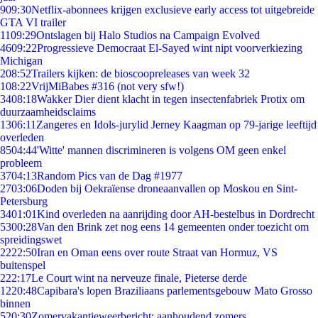
9
09:30
Netflix-abonnees krijgen exclusieve early access tot uitgebreide
GTA VI trailer
11
09:29
Ontslagen bij Halo Studios na Campaign Evolved
46
09:22
Progressieve Democraat El-Sayed wint nipt voorverkiezing
Michigan
2
08:52
Trailers kijken: de bioscoopreleases van week 32
1
08:22
VrijMiBabes #316 (not very sfw!)
34
08:18
Wakker Dier dient klacht in tegen insectenfabriek Protix om
duurzaamheidsclaims
13
06:11
Zangeres en Idols-jurylid Jerney Kaagman op 79-jarige leeftijd
overleden
85
04:44
'Witte' mannen discrimineren is volgens OM geen enkel
probleem
37
04:13
Random Pics van de Dag #1977
27
03:06
Doden bij Oekraïense droneaanvallen op Moskou en Sint-
Petersburg
34
01:01
Kind overleden na aanrijding door AH-bestelbus in Dordrecht
53
00:28
Van den Brink zet nog eens 14 gemeenten onder toezicht om
spreidingswet
22
22:50
Iran en Oman eens over route Straat van Hormuz, VS
buitenspel
2
22:17
Le Court wint na nerveuze finale, Pieterse derde
12
20:48
Capibara's lopen Braziliaans parlementsgebouw Mato Grosso
binnen
5
20:30
Zomervakantieweerbericht: aanhoudend zomers