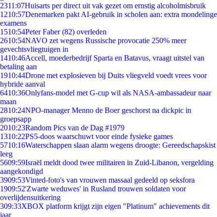
23
11:07
Huisarts per direct uit vak gezet om ernstig alcoholmisbruik
12
10:57
Denemarken pakt AI-gebruik in scholen aan: extra mondelinge
examens
15
10:54
Peter Faber (82) overleden
26
10:54
NAVO zet wegens Russische provocatie 250% meer
gevechtsvliegtuigen in
14
10:46
Accell, moederbedrijf Sparta en Batavus, vraagt uitstel van
betaling aan
19
10:44
Drone met explosieven bij Duits vliegveld voedt vrees voor
hybride aanval
64
10:36
Onlyfans-model met G-cup wil als NASA-ambassadeur naar
maan
28
10:24
NPO-manager Menno de Boer geschorst na dickpic in
groepsapp
20
10:23
Random Pics van de Dag #1979
13
10:22
PS5-doos waarschuwt voor einde fysieke games
57
10:16
Waterschappen slaan alarm wegens droogte: Gereedschapskist
leeg
56
09:59
Israël meldt dood twee militairen in Zuid-Libanon, vergelding
aangekondigd
39
09:53
Vinted-foto's van vrouwen massaal gedeeld op seksfora
19
09:52
'Zwarte weduwes' in Rusland trouwen soldaten voor
overlijdensuitkering
3
09:33
XBOX platform krijgt zijn eigen "Platinum" achievements dit
jaar