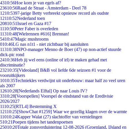
43
10:56
Hoe kom je van egels af?
236
10:56
Raad de Straat - Amsterdam - Deel 78
12
10:53
97-jarige Betty verbreekt opnieuw record als oudste
121
10:52
Nederland toen
208
10:51
Israel en Gaza #17
11
10:50
Peter Faber is overleden
113
10:48
[Wielrennen #616] Brennan!
54
10:47
Magic mushrooms
0
10:46
LG nas n1t1 - niet zichtbaar bij aansluiten
113
10:38
NPO-manager Menno de Boer (47) op non-actief stuurde
dick-pic rond
24
10:36
Heb jij wel eens (online of irl) te maken gehad met
discriminatie?
232
10:35
[Videoland] B&B vol liefde 6de seizoen #1 voor de
vooruitkijkers
10
10:35
Techniekles verdwijnt uit onderbouw: maar half zo veel uren
als 2007
126
10:28
[Nederlands Elftal] Op naar Louis IV?
33
10:28
[Voorspellen] Voorspel de eindstand van de Eredivisie
2026/2027
11
10:25
[RTL4] Bestemming X
121
10:25
[ShowChat #1259] Waar we gezellig klagen over de warmte
110
10:24
Kapper Walat (27) slachtoffer van vernielingen
5
10:21
Poepen tijdens het tandenpoetsen
250
10:20
Totale zonsverduistering 12-08-2026 (Groenland, IJsland en