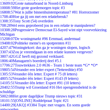
136
09:02
Grote natuurbrand in Noord-Limburg
100
08:59
Het grote goedemorgen topic #3
168
08:57
Wat is jullie binnenhuistemperatuur? #81 Horrorzomer
17
08:40
Hoe ga jij om met een relatiebreuk?
13
08:35
Tony Scott (54) overleden
7
08:28
Wel eens geprobeerd jou in een relatie te manipuleren?
103
08:28
Progressieve Democraat El-Sayed wint nipt voorverkiezing
Michigan
152
08:07
De woningmarkt #96 Eenmaal, andermaal
194
08:02
Politieke meme's en spotprenten #11
42
07:47
Woningtekort: dus ga je woningen slopen, logisch
33
07:43
Zou je vreemdgaan in een relatie kunnen vergeven?
38
07:42
GGZ heeft mij gezond verklaard.
18
06:40
Managarm's boerderij deel #5.1
177
06:27
Touwtrekken 2.0 #636 - Team 1 beste team *G* *O*
198
05:54
Verander een letter expert (7lettereditie) #50
13
05:53
Verander één letter. Expert # 75 (8 letters)
48
05:52
Verander één letter: Expert #143 (9 letters)
141
05:51
Verander één letter: Expert #91 (10 letters)
204
02:55
Trump wil Groenland #16 Het opengrensbeleid is de
schuldige
50
02:08
Het grote dagelijkse Trump nieuws topic #31
181
01:55
[ONLINE] Roddelpraat Topic #21
144
00:29
[AKQ] #3384 Topic met vragen. En soms goede
antwoorden.