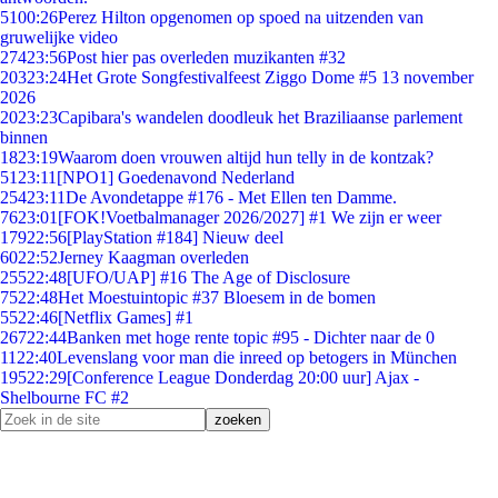
51
00:26
Perez Hilton opgenomen op spoed na uitzenden van
gruwelijke video
274
23:56
Post hier pas overleden muzikanten #32
203
23:24
Het Grote Songfestivalfeest Ziggo Dome #5 13 november
2026
20
23:23
Capibara's wandelen doodleuk het Braziliaanse parlement
binnen
18
23:19
Waarom doen vrouwen altijd hun telly in de kontzak?
51
23:11
[NPO1] Goedenavond Nederland
254
23:11
De Avondetappe #176 - Met Ellen ten Damme.
76
23:01
[FOK!Voetbalmanager 2026/2027] #1 We zijn er weer
179
22:56
[PlayStation #184] Nieuw deel
60
22:52
Jerney Kaagman overleden
255
22:48
[UFO/UAP] #16 The Age of Disclosure
75
22:48
Het Moestuintopic #37 Bloesem in de bomen
55
22:46
[Netflix Games] #1
267
22:44
Banken met hoge rente topic #95 - Dichter naar de 0
11
22:40
Levenslang voor man die inreed op betogers in München
195
22:29
[Conference League Donderdag 20:00 uur] Ajax -
Shelbourne FC #2