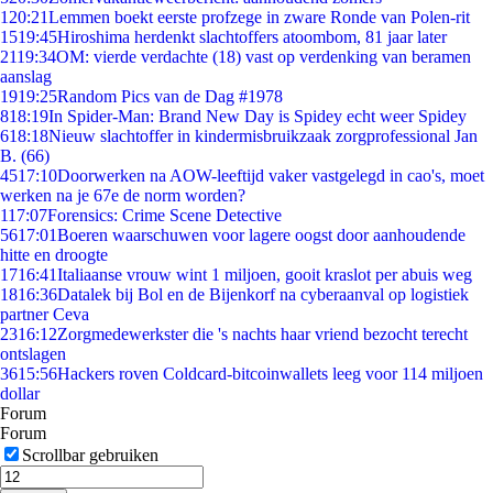
1
20:21
Lemmen boekt eerste profzege in zware Ronde van Polen-rit
15
19:45
Hiroshima herdenkt slachtoffers atoombom, 81 jaar later
21
19:34
OM: vierde verdachte (18) vast op verdenking van beramen
aanslag
19
19:25
Random Pics van de Dag #1978
8
18:19
In Spider-Man: Brand New Day is Spidey echt weer Spidey
6
18:18
Nieuw slachtoffer in kindermisbruikzaak zorgprofessional Jan
B. (66)
45
17:10
Doorwerken na AOW-leeftijd vaker vastgelegd in cao's, moet
werken na je 67e de norm worden?
1
17:07
Forensics: Crime Scene Detective
56
17:01
Boeren waarschuwen voor lagere oogst door aanhoudende
hitte en droogte
17
16:41
Italiaanse vrouw wint 1 miljoen, gooit kraslot per abuis weg
18
16:36
Datalek bij Bol en de Bijenkorf na cyberaanval op logistiek
partner Ceva
23
16:12
Zorgmedewerkster die 's nachts haar vriend bezocht terecht
ontslagen
36
15:56
Hackers roven Coldcard-bitcoinwallets leeg voor 114 miljoen
dollar
Forum
Forum
Scrollbar gebruiken