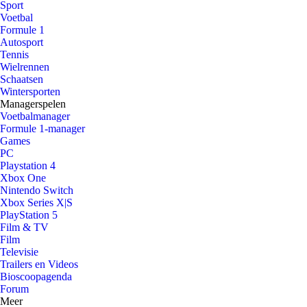
Sport
Voetbal
Formule 1
Autosport
Tennis
Wielrennen
Schaatsen
Wintersporten
Managerspelen
Voetbalmanager
Formule 1-manager
Games
PC
Playstation 4
Xbox One
Nintendo Switch
Xbox Series X|S
PlayStation 5
Film & TV
Film
Televisie
Trailers en Videos
Bioscoopagenda
Forum
Meer