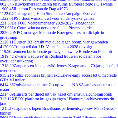
0
02:34
Nieuwkomers schitteren bij ruime Europese zege FC Twente
19
00:45
Random Pics van de Dag #1978
11
22:04
Ontslagen bij Halo Studios na Campaign Evolved
13
22:01
PS5-doos waarschuwt voor einde fysieke games
2
21:30
De FOK!Voetbalmanager 2026/2027 is begonnen
2
21:03
Le Court wint na nerveuze finale, Pieterse derde
28
20:40
NPO-manager Menno de Boer geschorst na dickpic in
groepsapp
21
20:11
Duitser (93) crasht met quad tegen boom, vier gewonden
41
20:03
Trump wil dat J.D. Vance hem in 2028 opvolgt
1
19:50
Lemmen boekt eerste profzege in zware Ronde van Polen-rit
19
19:42
'Zwarte weduwes' in Rusland trouwen soldaten voor
overlijdensuitkering
13
18:20
Zangeres en Idols-jurylid Jerney Kaagman op 79-jarige leeftijd
overleden
9
15:21
Netflix-abonnees krijgen exclusieve early access tot uitgebreide
GTA VI trailer
64
14:35
Onlyfans-model met G-cup wil als NASA-ambassadeur naar
maan
23
14:09
Huisarts per direct uit vak gezet om ernstig alcoholmisbruik
3
12:12
XBOX platform krijgt zijn eigen "Platinum" achievements dit
jaar
12
11:27
Capibara's lopen Braziliaans parlementsgebouw Mato Grosso
binnen
56
06/08
Israël meldt dood twee militairen in Zuid-Libanon, vergelding