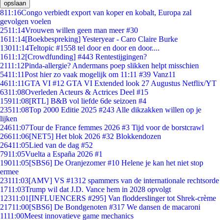
opslaan
8
11:16
Congo verbiedt export van koper en kobalt, Europa zal
gevolgen voelen
25
11:14
Vrouwen willen geen man meer #30
16
11:14
[Boekbespreking] Yesteryear - Caro Claire Burke
130
11:14
Teltopic #1558 tel door en door en door....
16
11:12
[Crowdfunding] #443 Rentestijgingen?
21
11:12
Pinda-allergie? Andermans poep slikken helpt misschien
54
11:11
Post hier zo vaak mogelijk om 11:11 #39 Vanz11
46
11:11
GTA VI #12 GTA VI Extended look 27 Augustus Netflix/YT
63
11:08
Overleden Acteurs & Actrices Deel #15
159
11:08
[RTL] B&B vol liefde 6de seizoen #4
235
11:08
Top 2000 Editie 2025 #243 Alle dikzakken willen op je
lijken
246
11:07
Tour de France femmes 2026 #3 Tijd voor de borstcrawl
266
11:06
[NET5] Het blok 2026 #32 Blokkendozen
264
11:05
Lied van de dag #52
79
11:05
Vuelta a España 2026 #1
190
11:05
[SBS6] De Oranjezomer #10 Helene je kan het niet stop
ermee
231
11:03
[AMV] VS #1312 spammers van de internationale rechtsorde
17
11:03
Trump wil dat J.D. Vance hem in 2028 opvolgt
123
11:01
[INFLUENCERS #295] Van flodderslinger tot Shrek-crème
217
11:00
[SBS6] De Bondgenoten #317 We dansen de macaroni
11
11:00
Meest innovatieve game mechanics