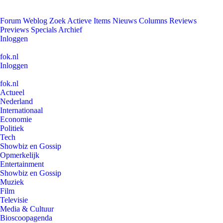
Forum
Weblog
Zoek
Actieve Items
Nieuws
Columns
Reviews
Previews
Specials
Archief
Inloggen
fok.nl
Inloggen
fok.nl
Actueel
Nederland
Internationaal
Economie
Politiek
Tech
Showbiz en Gossip
Opmerkelijk
Entertainment
Showbiz en Gossip
Muziek
Film
Televisie
Media & Cultuur
Bioscoopagenda