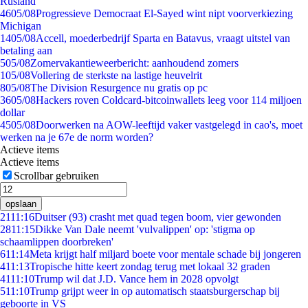
Rusland
46
05/08
Progressieve Democraat El-Sayed wint nipt voorverkiezing
Michigan
14
05/08
Accell, moederbedrijf Sparta en Batavus, vraagt uitstel van
betaling aan
5
05/08
Zomervakantieweerbericht: aanhoudend zomers
1
05/08
Vollering de sterkste na lastige heuvelrit
8
05/08
The Division Resurgence nu gratis op pc
36
05/08
Hackers roven Coldcard-bitcoinwallets leeg voor 114 miljoen
dollar
45
05/08
Doorwerken na AOW-leeftijd vaker vastgelegd in cao's, moet
werken na je 67e de norm worden?
Actieve items
Actieve items
Scrollbar gebruiken
opslaan
21
11:16
Duitser (93) crasht met quad tegen boom, vier gewonden
28
11:15
Dikke Van Dale neemt 'vulvalippen' op: 'stigma op
schaamlippen doorbreken'
6
11:14
Meta krijgt half miljard boete voor mentale schade bij jongeren
4
11:13
Tropische hitte keert zondag terug met lokaal 32 graden
41
11:10
Trump wil dat J.D. Vance hem in 2028 opvolgt
5
11:10
Trump grijpt weer in op automatisch staatsburgerschap bij
geboorte in VS