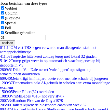
Toon berichten van deze types
Weblog
Column
(P)review
Special
Poll
Scrollbar gebruiken
opslaan
0
11:14
OM eist TBS tegen verwarde man die agenten stak met
aardappelschilmesje
4
11:08
Tropische hitte keert zondag terug met lokaal 32 graden
5
10:12
Trump grijpt weer in op automatisch staatsburgerschap bij
geboorte in VS
28
09:51
Dikke Van Dale neemt 'vulvalippen' op: 'stigma op
schaamlippen doorbreken'
6
09:40
Meta krijgt half miljard boete voor mentale schade bij jongeren
12
09:37
Denemarken pakt AI-gebruik in scholen aan: extra mondelinge
examens
15
09:05
Peter Faber (82) overleden
1
08:03
VrijMiBabes #316 (not very sfw!)
20
07:34
Random Pics van de Dag #1979
2
05:00
Trailers kijken: de bioscoopreleases van week 32
0
03:37
Ajax veel te sterk voor Shelbourne, maar houdt schade beperkt