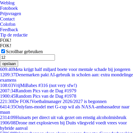
Weblog
Fotoboek
Prijsvragen
Contact
Colofon
Feedback
Tip de redactie
FOK!
FOK!
Scrollbar gebruiken
opslaan
6
09:40
Meta krijgt half miljard boete voor mentale schade bij jongeren
12
09:37
Denemarken pakt AI-gebruik in scholen aan: extra mondelinge
examens
1
08:03
VrijMiBabes #316 (not very sfw!)
20
07:34
Random Pics van de Dag #1979
19
00:45
Random Pics van de Dag #1978
2
21:30
De FOK!Voetbalmanager 2026/2027 is begonnen
64
14:35
Onlyfans-model met G-cup wil als NASA-ambassadeur naar
maan
23
14:09
Huisarts per direct uit vak gezet om ernstig alcoholmisbruik
19
06/08
Drone met explosieven bij Duits vliegveld voedt vrees voor
hybride aanval