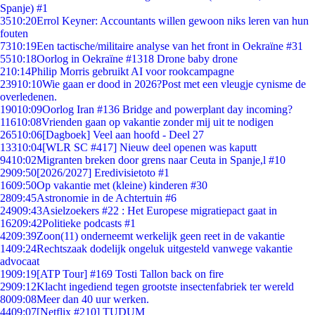
Spanje) #1
35
10:20
Errol Keyner: Accountants willen gewoon niks leren van hun
fouten
73
10:19
Een tactische/militaire analyse van het front in Oekraïne #31
55
10:18
Oorlog in Oekraïne #1318 Drone baby drone
2
10:14
Philip Morris gebruikt AI voor rookcampagne
239
10:10
Wie gaan er dood in 2026?Post met een vleugje cynisme de
overledenen.
190
10:09
Oorlog Iran #136 Bridge and powerplant day incoming?
116
10:08
Vrienden gaan op vakantie zonder mij uit te nodigen
265
10:06
[Dagboek] Veel aan hoofd - Deel 27
133
10:04
[WLR SC #417] Nieuw deel openen was kaputt
94
10:02
Migranten breken door grens naar Ceuta in Spanje,l #10
29
09:50
[2026/2027] Eredivisietoto #1
16
09:50
Op vakantie met (kleine) kinderen #30
28
09:45
Astronomie in de Achtertuin #6
249
09:43
Asielzoekers #22 : Het Europese migratiepact gaat in
162
09:42
Politieke podcasts #1
42
09:39
Zoon(11) onderneemt werkelijk geen reet in de vakantie
14
09:24
Rechtszaak dodelijk ongeluk uitgesteld vanwege vakantie
advocaat
19
09:19
[ATP Tour] #169 Tosti Tallon back on fire
29
09:12
Klacht ingediend tegen grootste insectenfabriek ter wereld
80
09:08
Meer dan 40 uur werken.
44
09:07
[Netflix #210] TUDUM