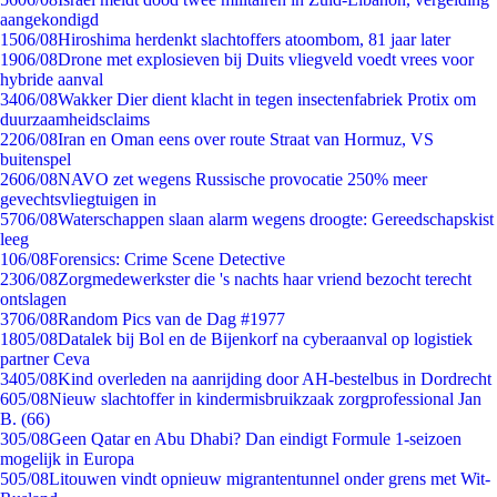
aangekondigd
15
06/08
Hiroshima herdenkt slachtoffers atoombom, 81 jaar later
19
06/08
Drone met explosieven bij Duits vliegveld voedt vrees voor
hybride aanval
34
06/08
Wakker Dier dient klacht in tegen insectenfabriek Protix om
duurzaamheidsclaims
22
06/08
Iran en Oman eens over route Straat van Hormuz, VS
buitenspel
26
06/08
NAVO zet wegens Russische provocatie 250% meer
gevechtsvliegtuigen in
57
06/08
Waterschappen slaan alarm wegens droogte: Gereedschapskist
leeg
1
06/08
Forensics: Crime Scene Detective
23
06/08
Zorgmedewerkster die 's nachts haar vriend bezocht terecht
ontslagen
37
06/08
Random Pics van de Dag #1977
18
05/08
Datalek bij Bol en de Bijenkorf na cyberaanval op logistiek
partner Ceva
34
05/08
Kind overleden na aanrijding door AH-bestelbus in Dordrecht
6
05/08
Nieuw slachtoffer in kindermisbruikzaak zorgprofessional Jan
B. (66)
3
05/08
Geen Qatar en Abu Dhabi? Dan eindigt Formule 1-seizoen
mogelijk in Europa
5
05/08
Litouwen vindt opnieuw migrantentunnel onder grens met Wit-